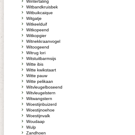
Wintertaling
Witbandkruisbek
Witbuikcaique
Witgatje
Witkeelduif
Witkopeend
Witkopgier
Witnekkraanvogel
Witoogeend
Witrug lori
Witstuitbarmsijs
Witte ibis
Witte kwikstaart
Witte pauw
Witte pelikaan
Witvleugelboseend
Witvleugelstern
Witwangstern
Woestijnbuizerd
Woestijnoehoe
Woestijnvalk
Woudaap
Wulp
Zandhoen