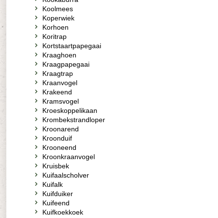
Koolmees
Koperwiek
Korhoen
Koritrap
Kortstaartpapegaai
Kraaghoen
Kraagpapegaai
Kraagtrap
Kraanvogel
Krakeend
Kramsvogel
Kroeskoppelikaan
Krombekstrandloper
Kroonarend
Kroonduif
Krooneend
Kroonkraanvogel
Kruisbek
Kuifaalscholver
Kuifalk
Kuifduiker
Kuifeend
Kuifkoekkoek