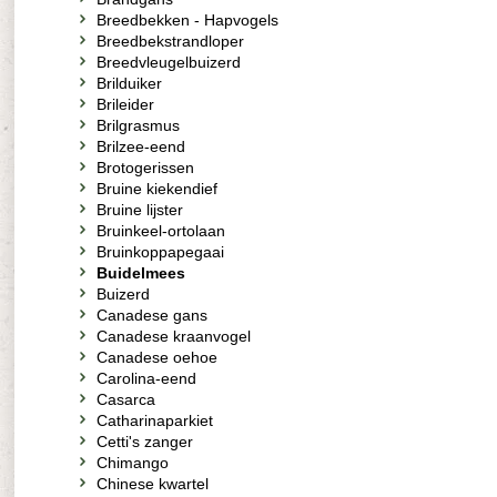
Breedbekken - Hapvogels
Breedbekstrandloper
Breedvleugelbuizerd
Brilduiker
Brileider
Brilgrasmus
Brilzee-eend
Brotogerissen
Bruine kiekendief
Bruine lijster
Bruinkeel-ortolaan
Bruinkoppapegaai
Buidelmees
Buizerd
Canadese gans
Canadese kraanvogel
Canadese oehoe
Carolina-eend
Casarca
Catharinaparkiet
Cetti's zanger
Chimango
Chinese kwartel