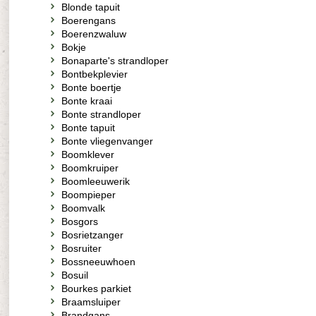
Blonde tapuit
Boerengans
Boerenzwaluw
Bokje
Bonaparte's strandloper
Bontbekplevier
Bonte boertje
Bonte kraai
Bonte strandloper
Bonte tapuit
Bonte vliegenvanger
Boomklever
Boomkruiper
Boomleeuwerik
Boompieper
Boomvalk
Bosgors
Bosrietzanger
Bosruiter
Bossneeuwhoen
Bosuil
Bourkes parkiet
Braamsluiper
Brandgans