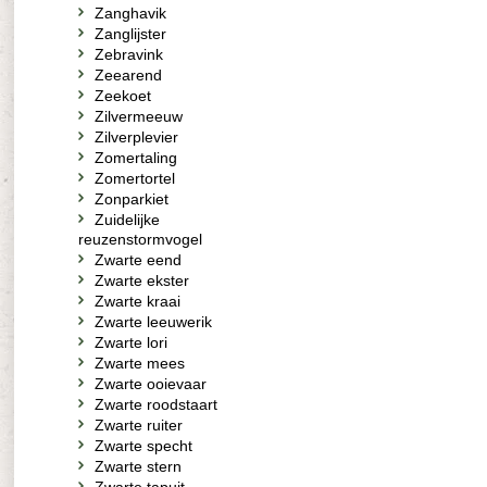
Zanghavik
Zanglijster
Zebravink
Zeearend
Zeekoet
Zilvermeeuw
Zilverplevier
Zomertaling
Zomertortel
Zonparkiet
Zuidelijke
reuzenstormvogel
Zwarte eend
Zwarte ekster
Zwarte kraai
Zwarte leeuwerik
Zwarte lori
Zwarte mees
Zwarte ooievaar
Zwarte roodstaart
Zwarte ruiter
Zwarte specht
Zwarte stern