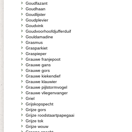
Goudfazant
Goudhaan
Goudlijster
Goudplevier
Goudvink
Goudvoorhoofdjufferduif
Gouldamadine
Grasmus
Grasparkiet
Graspieper
Grauwe franjepoot
Grauwe gans
Grauwe gors
Grauwe kiekendief
Grauwe klauwier
Grauwe pijlstormvogel
Grauwe vliegenvanger
Griel
Grijskopspecht
Grijze gors
Grijze roodstaartpapegaai
Grijze tok
Grijze wouw