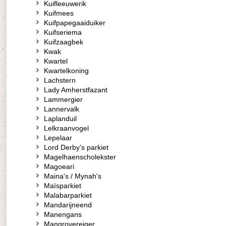
Kuifleeuwerik
Kuifmees
Kuifpapegaaiduiker
Kuifseriema
Kuifzaagbek
Kwak
Kwartel
Kwartelkoning
Lachstern
Lady Amherstfazant
Lammergier
Lannervalk
Laplanduil
Lelkraanvogel
Lepelaar
Lord Derby's parkiet
Magelhaenscholekster
Magoeari
Maina's / Mynah's
Maïsparkiet
Malabarparkiet
Mandarijneend
Manengans
Mangrovereiger