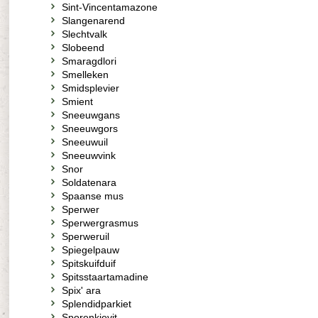
Sint-Vincentamazone
Slangenarend
Slechtvalk
Slobeend
Smaragdlori
Smelleken
Smidsplevier
Smient
Sneeuwgans
Sneeuwgors
Sneeuwuil
Sneeuwvink
Snor
Soldatenara
Spaanse mus
Sperwer
Sperwergrasmus
Sperweruil
Spiegelpauw
Spitskuifduif
Spitsstaartamadine
Spix' ara
Splendidparkiet
Sporenkievit