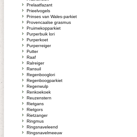
Prelaatfazant
Prieelvogels
Prinses van Wales-parkiet
Provencaalse grasmus
Pruimekopparkiet
Purperbuik lori
Purperkoet
Purperreiger
Putter
Raaf
Ralreiger
Ransuil
Regenbooglori
Regenboogparkiet
Regenwulp
Renkoekoek
Reuzenstern
Rietgans
Rietgors
Rietzanger
Ringmus
Ringsnaveleend
Ringsnavelmeeuw