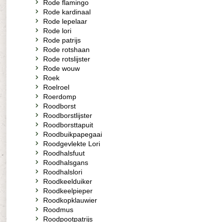
Rode flamingo
Rode kardinaal
Rode lepelaar
Rode lori
Rode patrijs
Rode rotshaan
Rode rotslijster
Rode wouw
Roek
Roelroel
Roerdomp
Roodborst
Roodborstlijster
Roodborsttapuit
Roodbuikpapegaai
Roodgevlekte Lori
Roodhalsfuut
Roodhalsgans
Roodhalslori
Roodkeelduiker
Roodkeelpieper
Roodkopklauwier
Roodmus
Roodpootpatrijs