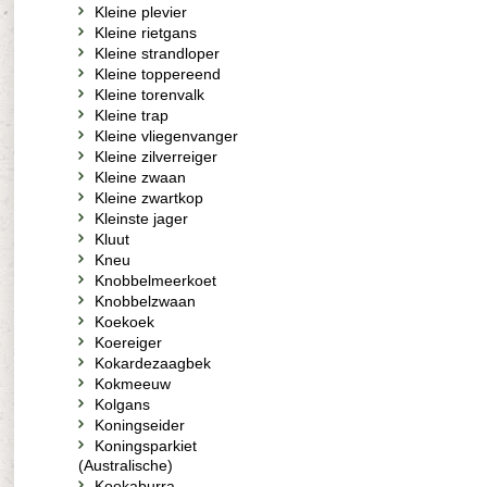
Kleine plevier
Kleine rietgans
Kleine strandloper
Kleine toppereend
Kleine torenvalk
Kleine trap
Kleine vliegenvanger
Kleine zilverreiger
Kleine zwaan
Kleine zwartkop
Kleinste jager
Kluut
Kneu
Knobbelmeerkoet
Knobbelzwaan
Koekoek
Koereiger
Kokardezaagbek
Kokmeeuw
Kolgans
Koningseider
Koningsparkiet
(Australische)
Kookaburra