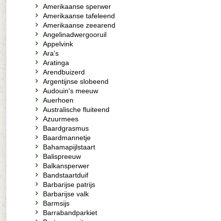
Amerikaanse sperwer
Amerikaanse tafeleend
Amerikaanse zeearend
Angelinadwergooruil
Appelvink
Ara's
Aratinga
Arendbuizerd
Argentijnse slobeend
Audouin's meeuw
Auerhoen
Australische fluiteend
Azuurmees
Baardgrasmus
Baardmannetje
Bahamapijlstaart
Balispreeuw
Balkansperwer
Bandstaartduif
Barbarijse patrijs
Barbarijse valk
Barmsijs
Barrabandparkiet