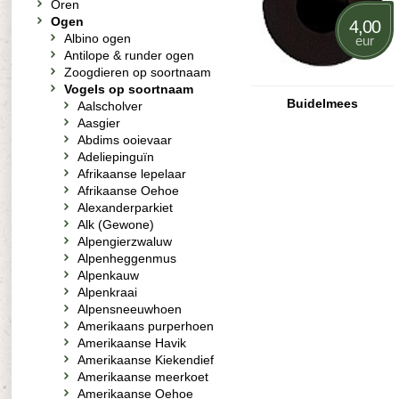
Oren
Ogen
4,00
Albino ogen
eur
Antilope & runder ogen
Zoogdieren op soortnaam
Vogels op soortnaam
Buidelmees
Aalscholver
Aasgier
Abdims ooievaar
Adeliepinguïn
Afrikaanse lepelaar
Afrikaanse Oehoe
Alexanderparkiet
Alk (Gewone)
Alpengierzwaluw
Alpenheggenmus
Alpenkauw
Alpenkraai
Alpensneeuwhoen
Amerikaans purperhoen
Amerikaanse Havik
Amerikaanse Kiekendief
Amerikaanse meerkoet
Amerikaanse Oehoe