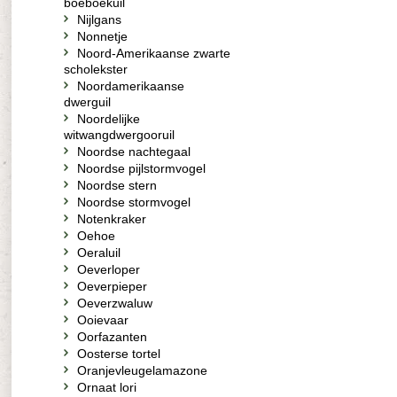
boeboekuil
Nijlgans
Nonnetje
Noord-Amerikaanse zwarte
scholekster
Noordamerikaanse
dwerguil
Noordelijke
witwangdwergooruil
Noordse nachtegaal
Noordse pijlstormvogel
Noordse stern
Noordse stormvogel
Notenkraker
Oehoe
Oeraluil
Oeverloper
Oeverpieper
Oeverzwaluw
Ooievaar
Oorfazanten
Oosterse tortel
Oranjevleugelamazone
Ornaat lori