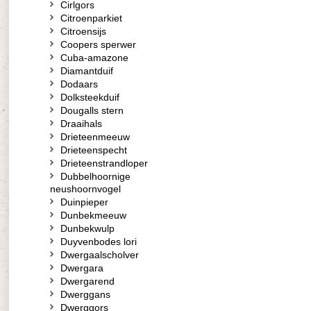
Cirlgors
Citroenparkiet
Citroensijs
Coopers sperwer
Cuba-amazone
Diamantduif
Dodaars
Dolksteekduif
Dougalls stern
Draaihals
Drieteenmeeuw
Drieteenspecht
Drieteenstrandloper
Dubbelhoornige
neushoornvogel
Duinpieper
Dunbekmeeuw
Dunbekwulp
Duyvenbodes lori
Dwergaalscholver
Dwergara
Dwergarend
Dwerggans
Dwerggors