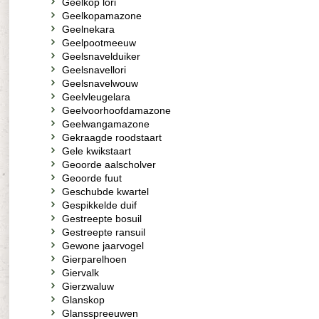
Geelkop lori
Geelkopamazone
Geelnekara
Geelpootmeeuw
Geelsnavelduiker
Geelsnavellori
Geelsnavelwouw
Geelvleugelara
Geelvoorhoofdamazone
Geelwangamazone
Gekraagde roodstaart
Gele kwikstaart
Geoorde aalscholver
Geoorde fuut
Geschubde kwartel
Gespikkelde duif
Gestreepte bosuil
Gestreepte ransuil
Gewone jaarvogel
Gierparelhoen
Giervalk
Gierzwaluw
Glanskop
Glansspreeuwen