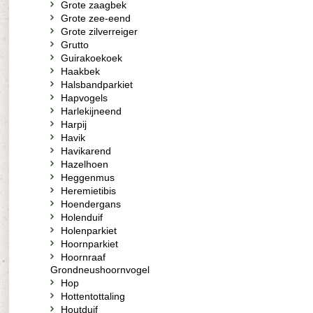
Grote zaagbek
Grote zee-eend
Grote zilverreiger
Grutto
Guirakoekoek
Haakbek
Halsbandparkiet
Hapvogels
Harlekijneend
Harpij
Havik
Havikarend
Hazelhoen
Heggenmus
Heremietibis
Hoendergans
Holenduif
Holenparkiet
Hoornparkiet
Hoornraaf
Grondneushoornvogel
Hop
Hottentottaling
Houtduif