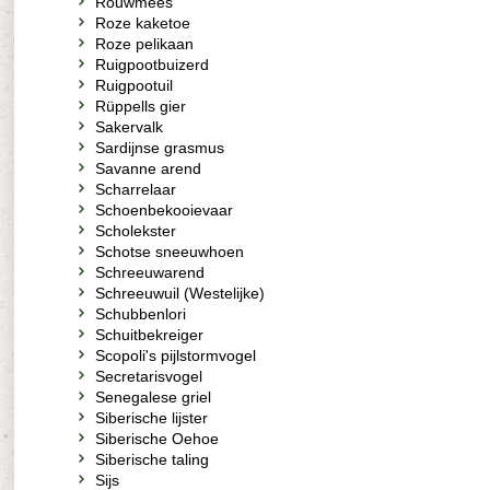
Rouwmees
Roze kaketoe
Roze pelikaan
Ruigpootbuizerd
Ruigpootuil
Rüppells gier
Sakervalk
Sardijnse grasmus
Savanne arend
Scharrelaar
Schoenbekooievaar
Scholekster
Schotse sneeuwhoen
Schreeuwarend
Schreeuwuil (Westelijke)
Schubbenlori
Schuitbekreiger
Scopoli's pijlstormvogel
Secretarisvogel
Senegalese griel
Siberische lijster
Siberische Oehoe
Siberische taling
Sijs