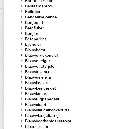
Bartrams ruiter
Bastaardarend
Beflijster
Bengaalse oehoe
Bergeend
Bergfluiter
Berglori
Bergparkiet
Bijeneter
Blauwborst
Blauwe kiekendief
Blauwe reiger
Blauwe rotslijster
Blauwfazantje
Blauwgele ara
Blauwkeelara
Blauwkeelparkiet
Blauwkopara
Blauwrugpapegaai
Blauwstaart
Blauwvleugelkookaburra
Blauwvleugeltaling
Blauwvoorhoofdamazone
Blonde ruiter