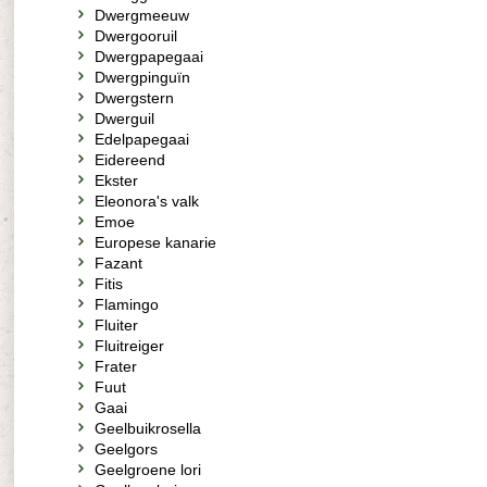
Dwergmeeuw
Dwergooruil
Dwergpapegaai
Dwergpinguïn
Dwergstern
Dwerguil
Edelpapegaai
Eidereend
Ekster
Eleonora's valk
Emoe
Europese kanarie
Fazant
Fitis
Flamingo
Fluiter
Fluitreiger
Frater
Fuut
Gaai
Geelbuikrosella
Geelgors
Geelgroene lori