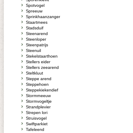
Spotvogel
Spreeuw
Sprinkhaanzanger
Staartmees
Stadsduif
Steenarend
Steenloper
Steenpatrijs
Steenuil
Stekelstaarthoen
Stellers eider
Stellers zeearend
Steltkluut
Steppe arend
Steppehoen
Steppekiekendief
Stormmeeuw
Stormvogeltje
Strandplevier
Strepen lori
Struisvogel
Swiftparkiet
Tafeleend