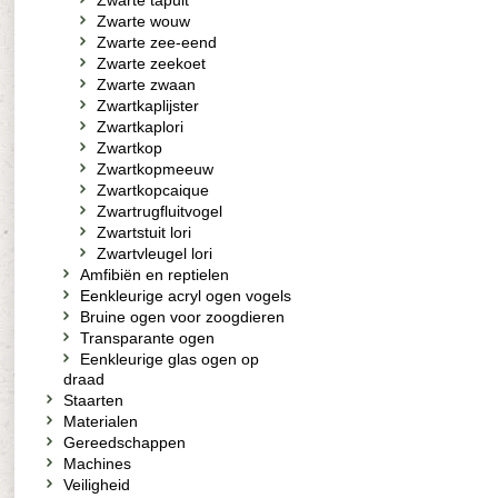
Zwarte tapuit
Zwarte wouw
Zwarte zee-eend
Zwarte zeekoet
Zwarte zwaan
Zwartkaplijster
Zwartkaplori
Zwartkop
Zwartkopmeeuw
Zwartkopcaique
Zwartrugfluitvogel
Zwartstuit lori
Zwartvleugel lori
Amfibiën en reptielen
Eenkleurige acryl ogen vogels
Bruine ogen voor zoogdieren
Transparante ogen
Eenkleurige glas ogen op
draad
Staarten
Materialen
Gereedschappen
Machines
Veiligheid