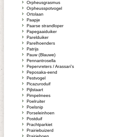
Orpheusgrasmus
Orpheusspotvogel
Ortolaan
Paapje
Paarse strandloper
Papegaaiduiker
Parelduiker
Parelhoenders
Patrijs
Pauw (Blauwe)
Pennantrosella
Pepervreters / Arassari's
Peposaka-eend
Pestvogel
Picazuroduif
Pijlstaart
Pimpelmees
Poelruiter
Poelsnip
Porseleinhoen
Postduif
Prachtparkiet
Prairiebuizerd
Prairiehoen