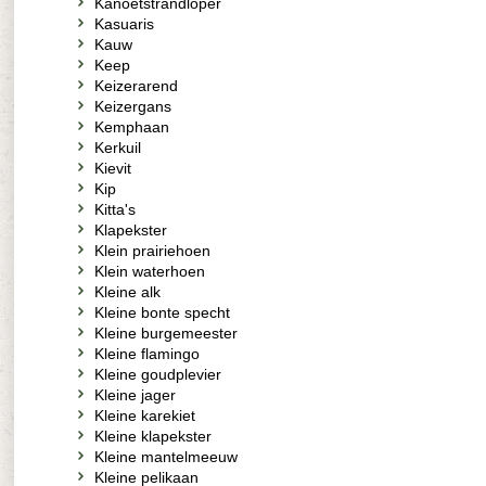
Kanoetstrandloper
Kasuaris
Kauw
Keep
Keizerarend
Keizergans
Kemphaan
Kerkuil
Kievit
Kip
Kitta's
Klapekster
Klein prairiehoen
Klein waterhoen
Kleine alk
Kleine bonte specht
Kleine burgemeester
Kleine flamingo
Kleine goudplevier
Kleine jager
Kleine karekiet
Kleine klapekster
Kleine mantelmeeuw
Kleine pelikaan