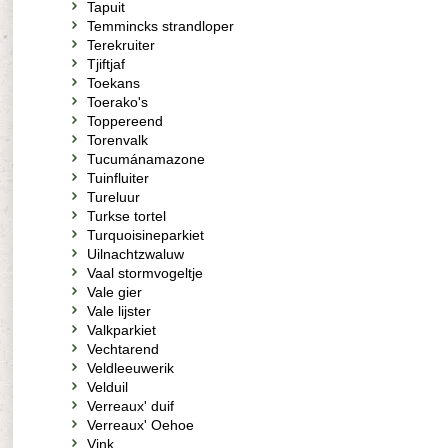
Tapuit
Temmincks strandloper
Terekruiter
Tjiftjaf
Toekans
Toerako's
Toppereend
Torenvalk
Tucumánamazone
Tuinfluiter
Tureluur
Turkse tortel
Turquoisineparkiet
Uilnachtzwaluw
Vaal stormvogeltje
Vale gier
Vale lijster
Valkparkiet
Vechtarend
Veldleeuwerik
Velduil
Verreaux' duif
Verreaux' Oehoe
Vink