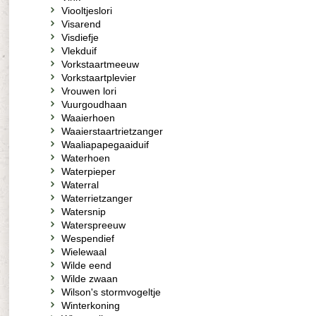
Viooltjeslori
Visarend
Visdiefje
Vlekduif
Vorkstaartmeeuw
Vorkstaartplevier
Vrouwen lori
Vuurgoudhaan
Waaierhoen
Waaierstaartrietzanger
Waaliapapegaaiduif
Waterhoen
Waterpieper
Waterral
Waterrietzanger
Watersnip
Waterspreeuw
Wespendief
Wielewaal
Wilde eend
Wilde zwaan
Wilson's stormvogeltje
Winterkoning