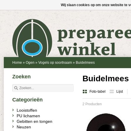
Wij slaan cookies op om onze website te v
Home
»
Ogen
»
Vogels op soortnaam
»
Buidelmees
Zoeken
Buidelmees
Foto-tabel
Lijst
Categorieën
2 Producten
Looistoffen
PU lichamen
Gebitten en tongen
Neuzen