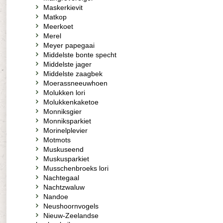
Maskerkievit
Matkop
Meerkoet
Merel
Meyer papegaai
Middelste bonte specht
Middelste jager
Middelste zaagbek
Moerassneeuwhoen
Molukken lori
Molukkenkaketoe
Monniksgier
Monniksparkiet
Morinelplevier
Motmots
Muskuseend
Muskusparkiet
Musschenbroeks lori
Nachtegaal
Nachtzwaluw
Nandoe
Neushoornvogels
Nieuw-Zeelandse