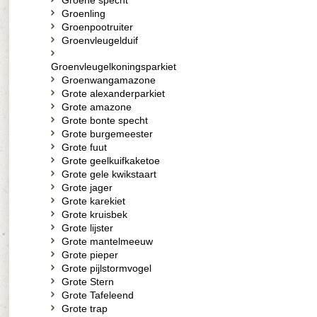
Groene specht
Groenling
Groenpootruiter
Groenvleugelduif
Groenvleugelkoningsparkiet
Groenwangamazone
Grote alexanderparkiet
Grote amazone
Grote bonte specht
Grote burgemeester
Grote fuut
Grote geelkuifkaketoe
Grote gele kwikstaart
Grote jager
Grote karekiet
Grote kruisbek
Grote lijster
Grote mantelmeeuw
Grote pieper
Grote pijlstormvogel
Grote Stern
Grote Tafeleend
Grote trap