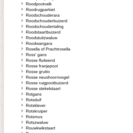
Roodpootvalk
Roodrugparkiet
Roodschouderara
Roodschouderbuizerd
Roodschoudertaling
Roodstaartbuizerd
Roodstuitzwaluw
Roodwangara
Rosella of Prachtrosella
Ross' gans
Rosse fluiteend
Rosse franjepoot
Rosse grutto
Rosse neushoornvogel
Rosse ruigpootbuizerd
Rosse stekelstaart
Rotgans
Rotsduif
Rotsklever
Rotskruiper
Rotsmus
Rotszwaluw
Rouwkwikstaart