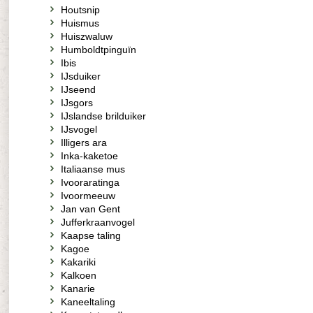
Houtsnip
Huismus
Huiszwaluw
Humboldtpinguïn
Ibis
IJsduiker
IJseend
IJsgors
IJslandse brilduiker
IJsvogel
Illigers ara
Inka-kaketoe
Italiaanse mus
Ivooraratinga
Ivoormeeuw
Jan van Gent
Jufferkraanvogel
Kaapse taling
Kagoe
Kakariki
Kalkoen
Kanarie
Kaneeltaling