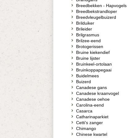
Breedbekken - Hapvogels
Breedbekstrandloper
Breedvleugelbuizerd
Brilduiker
Brileider
Brilgrasmus
Brilzee-eend
Brotogerissen
Bruine kiekendief
Bruine lijster
Bruinkeel-ortolaan
Bruinkoppapegaai
Buidelmees
Buizerd
Canadese gans
Canadese kraanvogel
Canadese oehoe
Carolina-eend
Casarca
Catharinaparkiet
Cetti's zanger
Chimango
Chinese kwartel