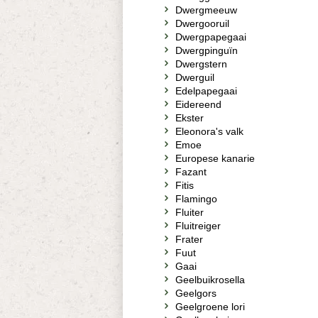
Dwergmeeuw
Dwergooruil
Dwergpapegaai
Dwergpinguïn
Dwergstern
Dwerguil
Edelpapegaai
Eidereend
Ekster
Eleonora's valk
Emoe
Europese kanarie
Fazant
Fitis
Flamingo
Fluiter
Fluitreiger
Frater
Fuut
Gaai
Geelbuikrosella
Geelgors
Geelgroene lori