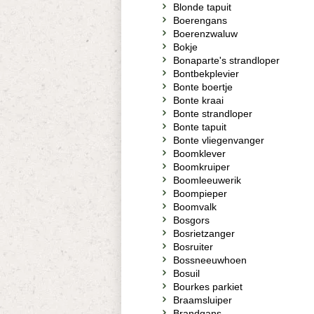
Blonde tapuit
Boerengans
Boerenzwaluw
Bokje
Bonaparte's strandloper
Bontbekplevier
Bonte boertje
Bonte kraai
Bonte strandloper
Bonte tapuit
Bonte vliegenvanger
Boomklever
Boomkruiper
Boomleeuwerik
Boompieper
Boomvalk
Bosgors
Bosrietzanger
Bosruiter
Bossneeuwhoen
Bosuil
Bourkes parkiet
Braamsluiper
Brandgans