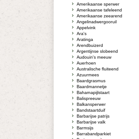
Amerikaanse sperwer
Amerikaanse tafeleend
Amerikaanse zeearend
Angelinadwergooruil
Appelvink
Ara's
Aratinga
Arendbuizerd
Argentijnse slobeend
Audouin's meeuw
Auerhoen
Australische fluiteend
Azuurmees
Baardgrasmus
Baardmannetje
Bahamapijlstaart
Balispreeuw
Balkansperwer
Bandstaartduif
Barbarijse patrijs
Barbarijse valk
Barmsijs
Barrabandparkiet