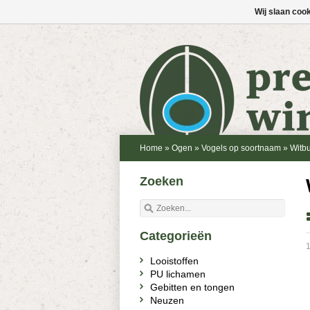
Wij slaan coo
Home
»
Ogen
»
Vogels op soortnaam
»
Witb
Zoeken
Categorieën
1
Looistoffen
PU lichamen
Gebitten en tongen
Neuzen