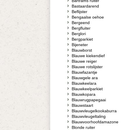
Bartrams ruiter
Bastaardarend
Beflijster
Bengaalse oehoe
Bergeend
Bergfluiter
Berglori
Bergparkiet
Bijeneter
Blauwborst
Blauwe kiekendief
Blauwe reiger
Blauwe rotslijster
Blauwfazantje
Blauwgele ara
Blauwkeelara
Blauwkeelparkiet
Blauwkopara
Blauwrugpapegaai
Blauwstaart
Blauwvleugelkookaburra
Blauwvleugeltaling
Blauwvoorhoofdamazone
Blonde ruiter