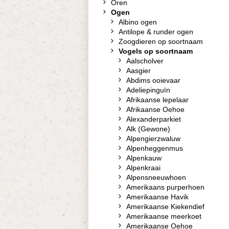
Oren
Ogen
Albino ogen
Antilope & runder ogen
Zoogdieren op soortnaam
Vogels op soortnaam
Aalscholver
Aasgier
Abdims ooievaar
Adeliepinguïn
Afrikaanse lepelaar
Afrikaanse Oehoe
Alexanderparkiet
Alk (Gewone)
Alpengierzwaluw
Alpenheggenmus
Alpenkauw
Alpenkraai
Alpensneeuwhoen
Amerikaans purperhoen
Amerikaanse Havik
Amerikaanse Kiekendief
Amerikaanse meerkoet
Amerikaanse Oehoe