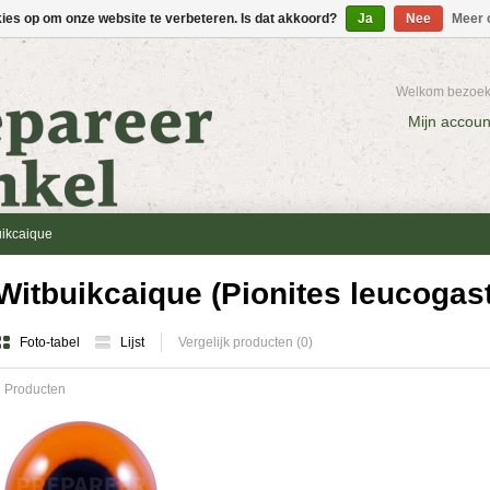
kies op om onze website te verbeteren. Is dat akkoord?
Ja
Nee
Meer 
Welkom bezoeke
Mijn accoun
uikcaique
Witbuikcaique (Pionites leucogast
Foto-tabel
Lijst
Vergelijk producten (0)
 Producten