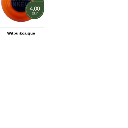
4,00
eur
Witbuikcaique