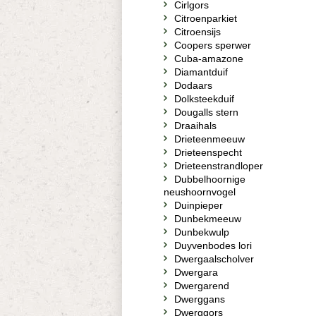
Cirlgors
Citroenparkiet
Citroensijs
Coopers sperwer
Cuba-amazone
Diamantduif
Dodaars
Dolksteekduif
Dougalls stern
Draaihals
Drieteenmeeuw
Drieteenspecht
Drieteenstrandloper
Dubbelhoornige
neushoornvogel
Duinpieper
Dunbekmeeuw
Dunbekwulp
Duyvenbodes lori
Dwergaalscholver
Dwergara
Dwergarend
Dwerggans
Dwerggors