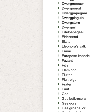
Dwergmeeuw
Dwergooruil
Dwergpapegaai
Dwergpinguïn
Dwergstern
Dwerguil
Edelpapegaai
Eidereend
Ekster
Eleonora's valk
Emoe
Europese kanarie
Fazant
Fitis
Flamingo
Fluiter
Fluitreiger
Frater
Fuut
Gaai
Geelbuikrosella
Geelgors
Geelgroene lori