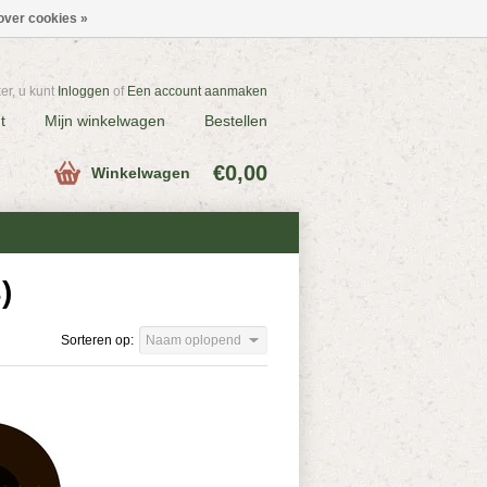
over cookies »
r, u kunt
Inloggen
of
Een account aanmaken
t
Mijn winkelwagen
Bestellen
€0,00
Winkelwagen
)
Sorteren op:
Naam oplopend