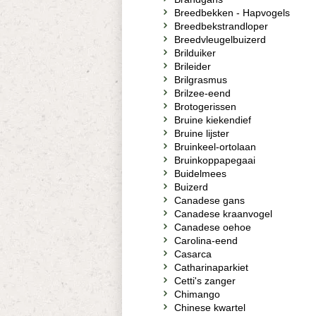
Breedbekken - Hapvogels
Breedbekstrandloper
Breedvleugelbuizerd
Brilduiker
Brileider
Brilgrasmus
Brilzee-eend
Brotogerissen
Bruine kiekendief
Bruine lijster
Bruinkeel-ortolaan
Bruinkoppapegaai
Buidelmees
Buizerd
Canadese gans
Canadese kraanvogel
Canadese oehoe
Carolina-eend
Casarca
Catharinaparkiet
Cetti's zanger
Chimango
Chinese kwartel