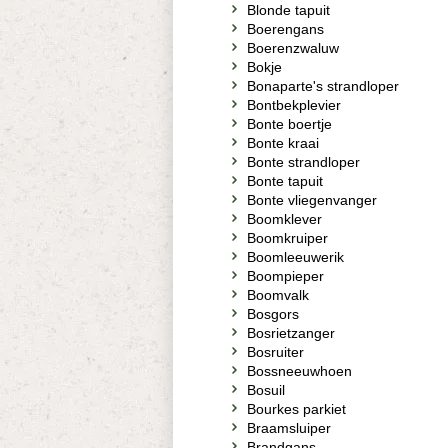
Blonde tapuit
Boerengans
Boerenzwaluw
Bokje
Bonaparte's strandloper
Bontbekplevier
Bonte boertje
Bonte kraai
Bonte strandloper
Bonte tapuit
Bonte vliegenvanger
Boomklever
Boomkruiper
Boomleeuwerik
Boompieper
Boomvalk
Bosgors
Bosrietzanger
Bosruiter
Bossneeuwhoen
Bosuil
Bourkes parkiet
Braamsluiper
Brandgans