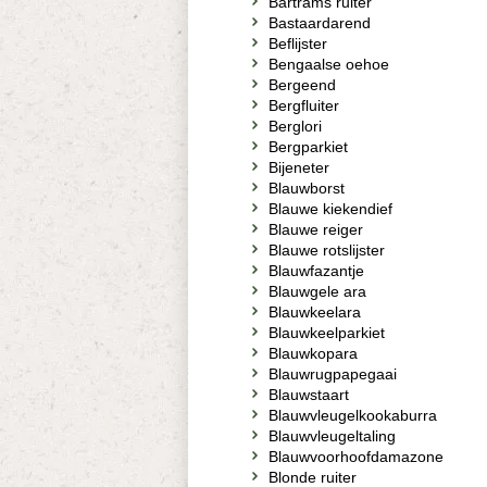
Bartrams ruiter
Bastaardarend
Beflijster
Bengaalse oehoe
Bergeend
Bergfluiter
Berglori
Bergparkiet
Bijeneter
Blauwborst
Blauwe kiekendief
Blauwe reiger
Blauwe rotslijster
Blauwfazantje
Blauwgele ara
Blauwkeelara
Blauwkeelparkiet
Blauwkopara
Blauwrugpapegaai
Blauwstaart
Blauwvleugelkookaburra
Blauwvleugeltaling
Blauwvoorhoofdamazone
Blonde ruiter