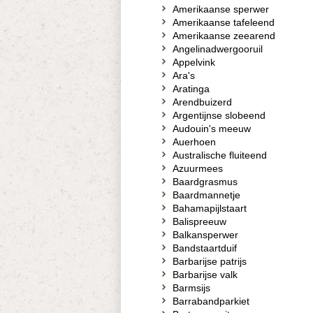
Amerikaanse sperwer
Amerikaanse tafeleend
Amerikaanse zeearend
Angelinadwergooruil
Appelvink
Ara's
Aratinga
Arendbuizerd
Argentijnse slobeend
Audouin's meeuw
Auerhoen
Australische fluiteend
Azuurmees
Baardgrasmus
Baardmannetje
Bahamapijlstaart
Balispreeuw
Balkansperwer
Bandstaartduif
Barbarijse patrijs
Barbarijse valk
Barmsijs
Barrabandparkiet