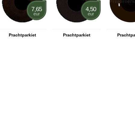
7,65
4,50
eur
eur
Prachtparkiet
Prachtparkiet
Prachtpa