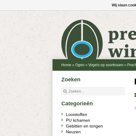
Wij slaan coo
Home
»
Ogen
»
Vogels op soortnaam
»
Prach
Zoeken
Categorieën
3
Looistoffen
PU lichamen
Gebitten en tongen
Neuzen