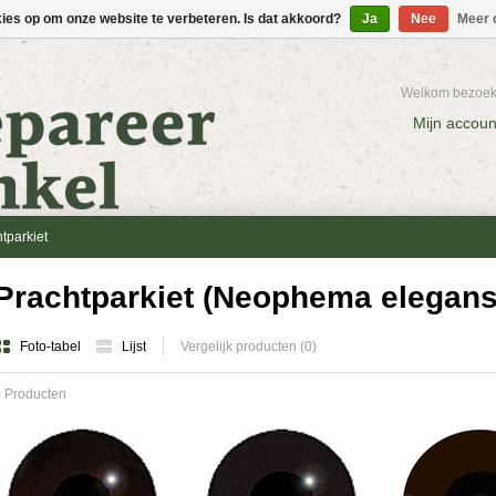
kies op om onze website te verbeteren. Is dat akkoord?
Ja
Nee
Meer 
Welkom bezoeke
Mijn accoun
tparkiet
Prachtparkiet (Neophema elegans
Foto-tabel
Lijst
Vergelijk producten (0)
 Producten