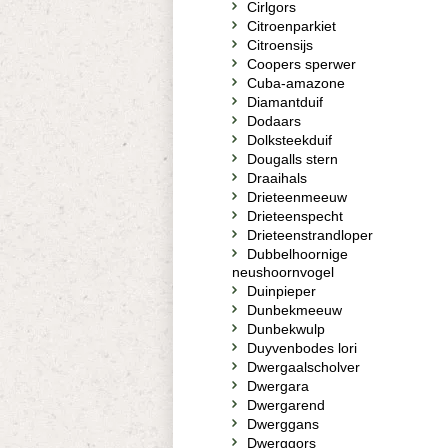
Cirlgors
Citroenparkiet
Citroensijs
Coopers sperwer
Cuba-amazone
Diamantduif
Dodaars
Dolksteekduif
Dougalls stern
Draaihals
Drieteenmeeuw
Drieteenspecht
Drieteenstrandloper
Dubbelhoornige
neushoornvogel
Duinpieper
Dunbekmeeuw
Dunbekwulp
Duyvenbodes lori
Dwergaalscholver
Dwergara
Dwergarend
Dwerggans
Dwerggors