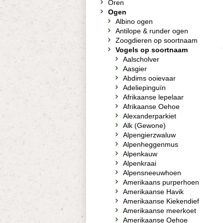
Oren
Ogen
Albino ogen
Antilope & runder ogen
Zoogdieren op soortnaam
Vogels op soortnaam
Aalscholver
Aasgier
Abdims ooievaar
Adeliepinguïn
Afrikaanse lepelaar
Afrikaanse Oehoe
Alexanderparkiet
Alk (Gewone)
Alpengierzwaluw
Alpenheggenmus
Alpenkauw
Alpenkraai
Alpensneeuwhoen
Amerikaans purperhoen
Amerikaanse Havik
Amerikaanse Kiekendief
Amerikaanse meerkoet
Amerikaanse Oehoe