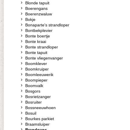
Blonde tapuit
Boerengans
Boerenzwaluw
Bokje
Bonaparte's strandloper
Bontbekplevier
Bonte boertje
Bonte kraai
Bonte strandloper
Bonte tapuit
Bonte vliegenvanger
Boomklever
Boomkruiper
Boomleeuwerik
Boompieper
Boomvalk
Bosgors
Bosrietzanger
Bosruiter
Bossneeuwhoen
Bosuil
Bourkes parkiet
Braamsluiper
Brandgans