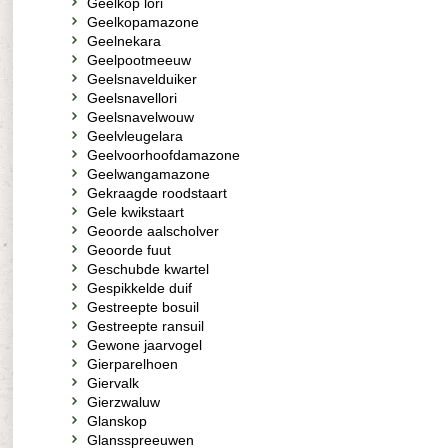
Geelkop lori
Geelkopamazone
Geelnekara
Geelpootmeeuw
Geelsnavelduiker
Geelsnavellori
Geelsnavelwouw
Geelvleugelara
Geelvoorhoofdamazone
Geelwangamazone
Gekraagde roodstaart
Gele kwikstaart
Geoorde aalscholver
Geoorde fuut
Geschubde kwartel
Gespikkelde duif
Gestreepte bosuil
Gestreepte ransuil
Gewone jaarvogel
Gierparelhoen
Giervalk
Gierzwaluw
Glanskop
Glansspreeuwen