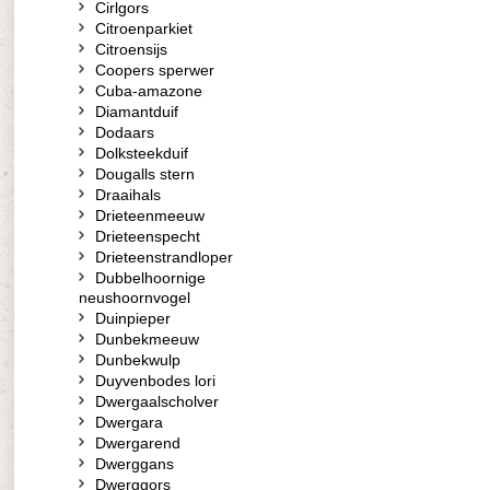
Cirlgors
Citroenparkiet
Citroensijs
Coopers sperwer
Cuba-amazone
Diamantduif
Dodaars
Dolksteekduif
Dougalls stern
Draaihals
Drieteenmeeuw
Drieteenspecht
Drieteenstrandloper
Dubbelhoornige
neushoornvogel
Duinpieper
Dunbekmeeuw
Dunbekwulp
Duyvenbodes lori
Dwergaalscholver
Dwergara
Dwergarend
Dwerggans
Dwerggors