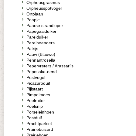
Orpheusgrasmus
Orpheusspotvogel
Ortolaan
Paapje
Paarse strandloper
Papegaaiduiker
Parelduiker
Parelhoenders
Patrijs
Pauw (Blauwe)
Pennantrosella
Pepervreters / Arassari's
Peposaka-eend
Pestvogel
Picazuroduif
Pijlstaart
Pimpelmees
Poelruiter
Poelsnip
Porseleinhoen
Postduif
Prachtparkiet
Prairiebuizerd
Prairiehoen