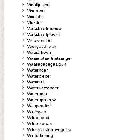
Viooltjeslori
Visarend
Visdiefje
Vlekduif
Vorkstaartmeeuw
Vorkstaartplevier
Vrouwen lori
Vuurgoudhaan
Waaierhoen
Waaierstaartrietzanger
Waaliapapegaaiduif
Waterhoen
Waterpieper
Waterral
Waterrietzanger
Watersnip
Waterspreeuw
Wespendief
Wielewaal
Wilde eend
Wilde zwaan
Wilson's stormvogeltje
Winterkoning