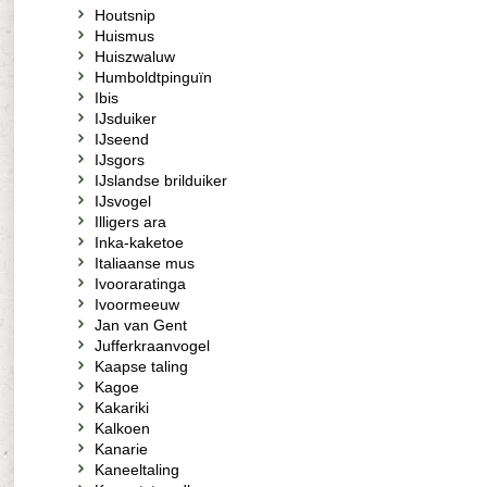
Houtsnip
Huismus
Huiszwaluw
Humboldtpinguïn
Ibis
IJsduiker
IJseend
IJsgors
IJslandse brilduiker
IJsvogel
Illigers ara
Inka-kaketoe
Italiaanse mus
Ivooraratinga
Ivoormeeuw
Jan van Gent
Jufferkraanvogel
Kaapse taling
Kagoe
Kakariki
Kalkoen
Kanarie
Kaneeltaling