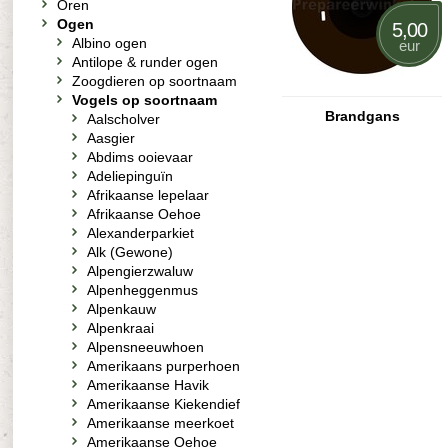
Oren
Ogen
5,00
Albino ogen
eur
Antilope & runder ogen
Zoogdieren op soortnaam
Vogels op soortnaam
Brandgans
Aalscholver
Aasgier
Abdims ooievaar
Adeliepinguïn
Afrikaanse lepelaar
Afrikaanse Oehoe
Alexanderparkiet
Alk (Gewone)
Alpengierzwaluw
Alpenheggenmus
Alpenkauw
Alpenkraai
Alpensneeuwhoen
Amerikaans purperhoen
Amerikaanse Havik
Amerikaanse Kiekendief
Amerikaanse meerkoet
Amerikaanse Oehoe