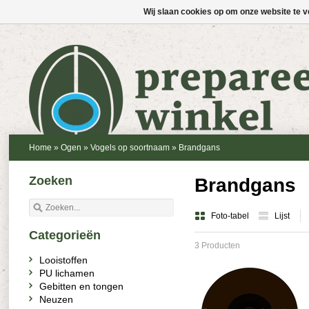
Wij slaan cookies op om onze website te v
Home
»
Ogen
»
Vogels op soortnaam
»
Brandgans
Zoeken
Brandgans
Foto-tabel
Lijst
Categorieën
3 Producten
Looistoffen
PU lichamen
Gebitten en tongen
Neuzen