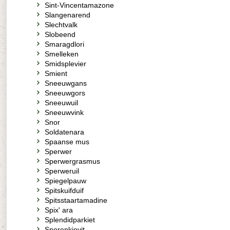
Sint-Vincentamazone
Slangenarend
Slechtvalk
Slobeend
Smaragdlori
Smelleken
Smidsplevier
Smient
Sneeuwgans
Sneeuwgors
Sneeuwuil
Sneeuwvink
Snor
Soldatenara
Spaanse mus
Sperwer
Sperwergrasmus
Sperweruil
Spiegelpauw
Spitskuifduif
Spitsstaartamadine
Spix' ara
Splendidparkiet
Sporenkievit