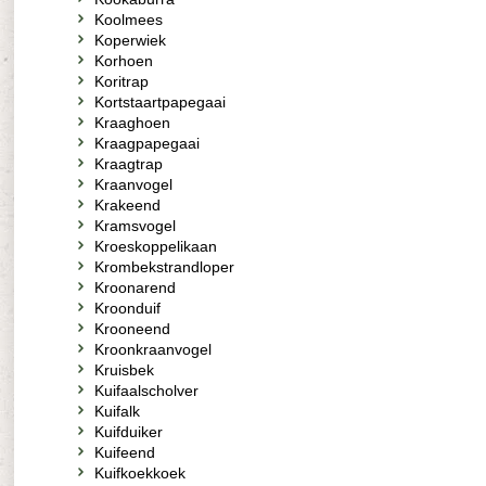
Koolmees
Koperwiek
Korhoen
Koritrap
Kortstaartpapegaai
Kraaghoen
Kraagpapegaai
Kraagtrap
Kraanvogel
Krakeend
Kramsvogel
Kroeskoppelikaan
Krombekstrandloper
Kroonarend
Kroonduif
Krooneend
Kroonkraanvogel
Kruisbek
Kuifaalscholver
Kuifalk
Kuifduiker
Kuifeend
Kuifkoekkoek