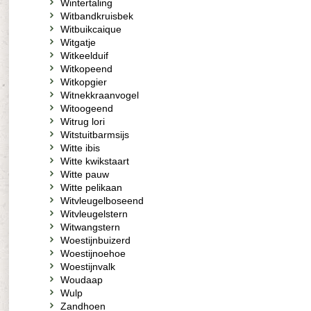
Wintertaling
Witbandkruisbek
Witbuikcaique
Witgatje
Witkeelduif
Witkopeend
Witkopgier
Witnekkraanvogel
Witoogeend
Witrug lori
Witstuitbarmsijs
Witte ibis
Witte kwikstaart
Witte pauw
Witte pelikaan
Witvleugelboseend
Witvleugelstern
Witwangstern
Woestijnbuizerd
Woestijnoehoe
Woestijnvalk
Woudaap
Wulp
Zandhoen