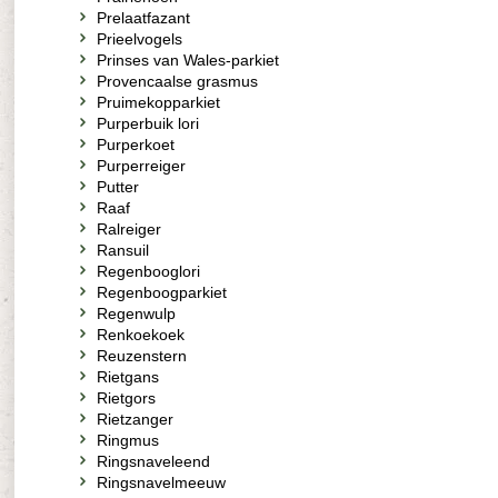
Prelaatfazant
Prieelvogels
Prinses van Wales-parkiet
Provencaalse grasmus
Pruimekopparkiet
Purperbuik lori
Purperkoet
Purperreiger
Putter
Raaf
Ralreiger
Ransuil
Regenbooglori
Regenboogparkiet
Regenwulp
Renkoekoek
Reuzenstern
Rietgans
Rietgors
Rietzanger
Ringmus
Ringsnaveleend
Ringsnavelmeeuw