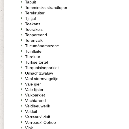
Tapuit
Temmincks strandloper
Terekruiter
Tjiftjaf
Toekans
Toerako's
Toppereend
Torenvalk
Tucumánamazone
Tuinfluiter
Tureluur
Turkse tortel
Turquoisineparkiet
Uilnachtzwaluw
Vaal stormvogeltje
Vale gier
Vale lijster
Valkparkiet
Vechtarend
Veldleeuwerik
Velduil
Verreaux' duif
Verreaux' Oehoe
Vink