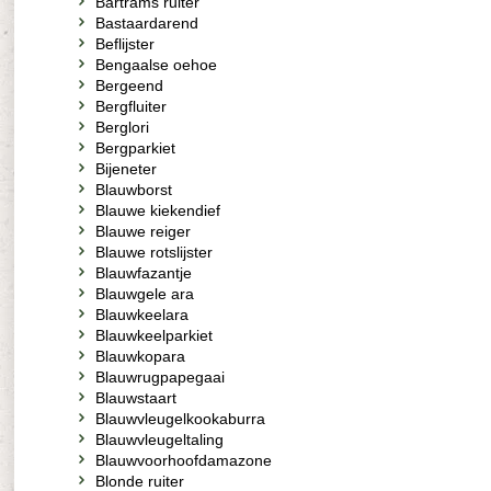
Bartrams ruiter
Bastaardarend
Beflijster
Bengaalse oehoe
Bergeend
Bergfluiter
Berglori
Bergparkiet
Bijeneter
Blauwborst
Blauwe kiekendief
Blauwe reiger
Blauwe rotslijster
Blauwfazantje
Blauwgele ara
Blauwkeelara
Blauwkeelparkiet
Blauwkopara
Blauwrugpapegaai
Blauwstaart
Blauwvleugelkookaburra
Blauwvleugeltaling
Blauwvoorhoofdamazone
Blonde ruiter