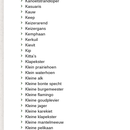
Kanoetstrandloper
Kasuaris
Kauw
Keep
Keizerarend
Keizergans
Kemphaan
Kerkuil
Kievit
Kip
Kitta's
Klapekster
Klein prairiehoen
Klein waterhoen
Kleine alk
Kleine bonte specht
Kleine burgemeester
Kleine flamingo
Kleine goudplevier
Kleine jager
Kleine karekiet
Kleine klapekster
Kleine mantelmeeuw
Kleine pelikaan