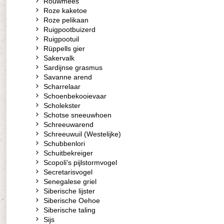
Rouwmees
Roze kaketoe
Roze pelikaan
Ruigpootbuizerd
Ruigpootuil
Rüppells gier
Sakervalk
Sardijnse grasmus
Savanne arend
Scharrelaar
Schoenbekooievaar
Scholekster
Schotse sneeuwhoen
Schreeuwarend
Schreeuwuil (Westelijke)
Schubbenlori
Schuitbekreiger
Scopoli's pijlstormvogel
Secretarisvogel
Senegalese griel
Siberische lijster
Siberische Oehoe
Siberische taling
Sijs