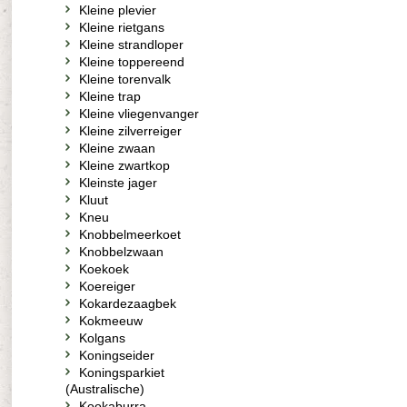
Kleine plevier
Kleine rietgans
Kleine strandloper
Kleine toppereend
Kleine torenvalk
Kleine trap
Kleine vliegenvanger
Kleine zilverreiger
Kleine zwaan
Kleine zwartkop
Kleinste jager
Kluut
Kneu
Knobbelmeerkoet
Knobbelzwaan
Koekoek
Koereiger
Kokardezaagbek
Kokmeeuw
Kolgans
Koningseider
Koningsparkiet
(Australische)
Kookaburra