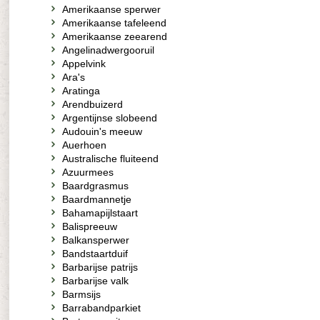
Amerikaanse sperwer
Amerikaanse tafeleend
Amerikaanse zeearend
Angelinadwergooruil
Appelvink
Ara's
Aratinga
Arendbuizerd
Argentijnse slobeend
Audouin's meeuw
Auerhoen
Australische fluiteend
Azuurmees
Baardgrasmus
Baardmannetje
Bahamapijlstaart
Balispreeuw
Balkansperwer
Bandstaartduif
Barbarijse patrijs
Barbarijse valk
Barmsijs
Barrabandparkiet