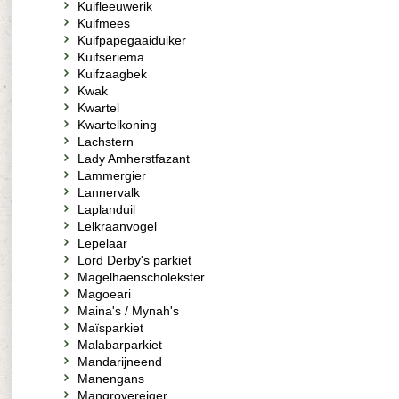
Kuifleeuwerik
Kuifmees
Kuifpapegaaiduiker
Kuifseriema
Kuifzaagbek
Kwak
Kwartel
Kwartelkoning
Lachstern
Lady Amherstfazant
Lammergier
Lannervalk
Laplanduil
Lelkraanvogel
Lepelaar
Lord Derby's parkiet
Magelhaenscholekster
Magoeari
Maina's / Mynah's
Maïsparkiet
Malabarparkiet
Mandarijneend
Manengans
Mangrovereiger