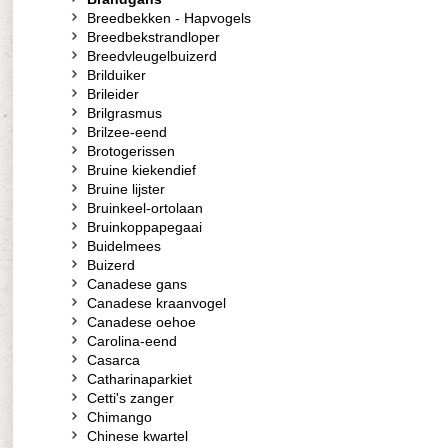
Breedbekken - Hapvogels
Breedbekstrandloper
Breedvleugelbuizerd
Brilduiker
Brileider
Brilgrasmus
Brilzee-eend
Brotogerissen
Bruine kiekendief
Bruine lijster
Bruinkeel-ortolaan
Bruinkoppapegaai
Buidelmees
Buizerd
Canadese gans
Canadese kraanvogel
Canadese oehoe
Carolina-eend
Casarca
Catharinaparkiet
Cetti's zanger
Chimango
Chinese kwartel