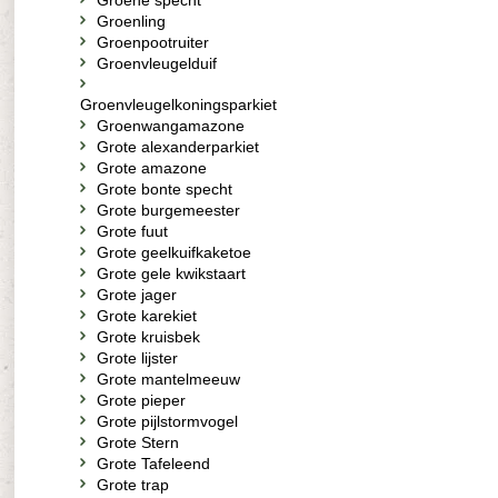
Groene specht
Groenling
Groenpootruiter
Groenvleugelduif
Groenvleugelkoningsparkiet
Groenwangamazone
Grote alexanderparkiet
Grote amazone
Grote bonte specht
Grote burgemeester
Grote fuut
Grote geelkuifkaketoe
Grote gele kwikstaart
Grote jager
Grote karekiet
Grote kruisbek
Grote lijster
Grote mantelmeeuw
Grote pieper
Grote pijlstormvogel
Grote Stern
Grote Tafeleend
Grote trap