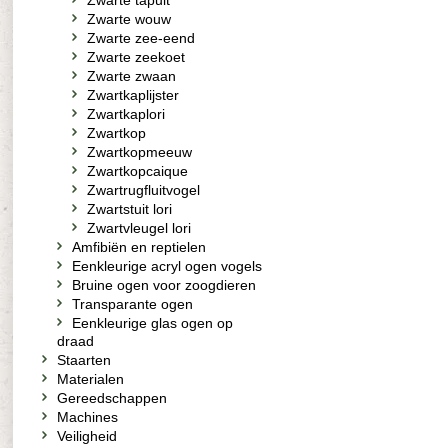
Zwarte tapuit
Zwarte wouw
Zwarte zee-eend
Zwarte zeekoet
Zwarte zwaan
Zwartkaplijster
Zwartkaplori
Zwartkop
Zwartkopmeeuw
Zwartkopcaique
Zwartrugfluitvogel
Zwartstuit lori
Zwartvleugel lori
Amfibiën en reptielen
Eenkleurige acryl ogen vogels
Bruine ogen voor zoogdieren
Transparante ogen
Eenkleurige glas ogen op
draad
Staarten
Materialen
Gereedschappen
Machines
Veiligheid