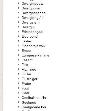
Dwergmeeuw
Dwergooruil
Dwergpapegaai
Dwergpinguïn
Dwergstern
Dwerguil
Edelpapegaai
Eidereend
Ekster
Eleonora's valk
Emoe
Europese kanarie
Fazant
Fitis
Flamingo
Fluiter
Fluitreiger
Frater
Fuut
Gaai
Geelbuikrosella
Geelgors
Geelgroene lori