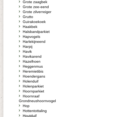
Grote zaagbek
Grote zee-eend
Grote zilverreiger
Grutto
Guirakoekoek
Haakbek
Halsbandparkiet
Hapvogels
Harlekijneend
Harpij
Havik
Havikarend
Hazelhoen
Heggenmus
Heremietibis
Hoendergans
Holenduif
Holenparkiet
Hoornparkiet
Hoornraaf
Grondneushoornvogel
Hop
Hottentottaling
Houtduif