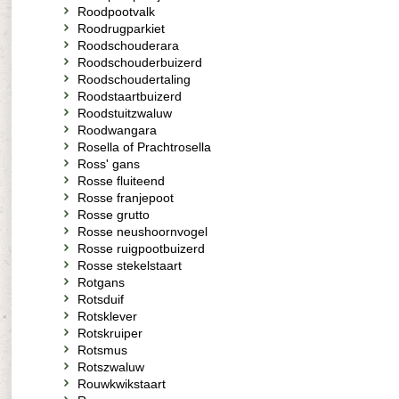
Roodpootvalk
Roodrugparkiet
Roodschouderara
Roodschouderbuizerd
Roodschoudertaling
Roodstaartbuizerd
Roodstuitzwaluw
Roodwangara
Rosella of Prachtrosella
Ross' gans
Rosse fluiteend
Rosse franjepoot
Rosse grutto
Rosse neushoornvogel
Rosse ruigpootbuizerd
Rosse stekelstaart
Rotgans
Rotsduif
Rotsklever
Rotskruiper
Rotsmus
Rotszwaluw
Rouwkwikstaart