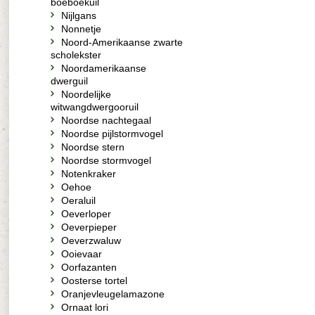
boeboekuil
Nijlgans
Nonnetje
Noord-Amerikaanse zwarte
scholekster
Noordamerikaanse
dwerguil
Noordelijke
witwangdwergooruil
Noordse nachtegaal
Noordse pijlstormvogel
Noordse stern
Noordse stormvogel
Notenkraker
Oehoe
Oeraluil
Oeverloper
Oeverpieper
Oeverzwaluw
Ooievaar
Oorfazanten
Oosterse tortel
Oranjevleugelamazone
Ornaat lori