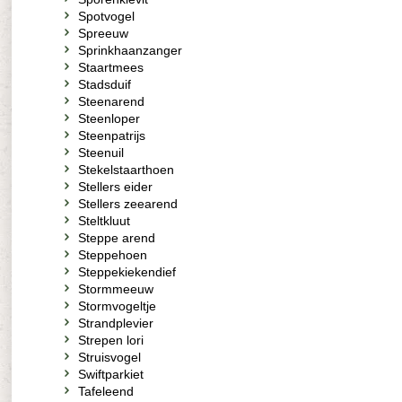
Spotvogel
Spreeuw
Sprinkhaanzanger
Staartmees
Stadsduif
Steenarend
Steenloper
Steenpatrijs
Steenuil
Stekelstaarthoen
Stellers eider
Stellers zeearend
Steltkluut
Steppe arend
Steppehoen
Steppekiekendief
Stormmeeuw
Stormvogeltje
Strandplevier
Strepen lori
Struisvogel
Swiftparkiet
Tafeleend