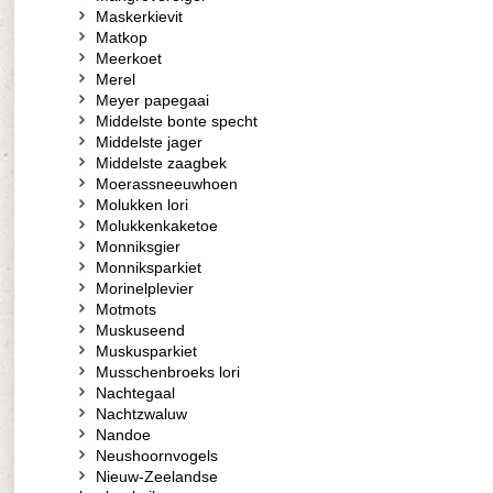
Maskerkievit
Matkop
Meerkoet
Merel
Meyer papegaai
Middelste bonte specht
Middelste jager
Middelste zaagbek
Moerassneeuwhoen
Molukken lori
Molukkenkaketoe
Monniksgier
Monniksparkiet
Morinelplevier
Motmots
Muskuseend
Muskusparkiet
Musschenbroeks lori
Nachtegaal
Nachtzwaluw
Nandoe
Neushoornvogels
Nieuw-Zeelandse