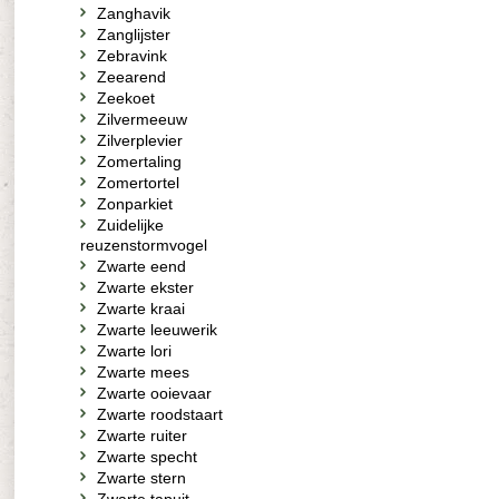
Zanghavik
Zanglijster
Zebravink
Zeearend
Zeekoet
Zilvermeeuw
Zilverplevier
Zomertaling
Zomertortel
Zonparkiet
Zuidelijke
reuzenstormvogel
Zwarte eend
Zwarte ekster
Zwarte kraai
Zwarte leeuwerik
Zwarte lori
Zwarte mees
Zwarte ooievaar
Zwarte roodstaart
Zwarte ruiter
Zwarte specht
Zwarte stern