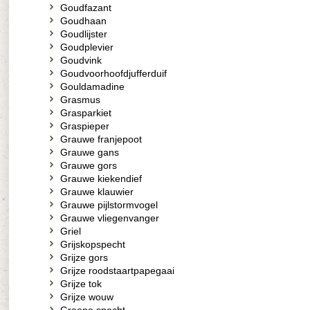
Goudfazant
Goudhaan
Goudlijster
Goudplevier
Goudvink
Goudvoorhoofdjufferduif
Gouldamadine
Grasmus
Grasparkiet
Graspieper
Grauwe franjepoot
Grauwe gans
Grauwe gors
Grauwe kiekendief
Grauwe klauwier
Grauwe pijlstormvogel
Grauwe vliegenvanger
Griel
Grijskopspecht
Grijze gors
Grijze roodstaartpapegaai
Grijze tok
Grijze wouw