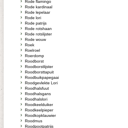
Rode flamingo
Rode kardinaal
Rode lepelaar
Rode lori
Rode patrijs
Rode rotshaan
Rode rotslijster
Rode wouw
Roek
Roelroel
Roerdomp
Roodborst
Roodborstlijster
Roodborsttapuit
Roodbuikpapegaai
Roodgevlekte Lori
Roodhalsfuut
Roodhalsgans
Roodhalslori
Roodkeelduiker
Roodkeelpieper
Roodkopklauwier
Roodmus
Roodpootpatrijs