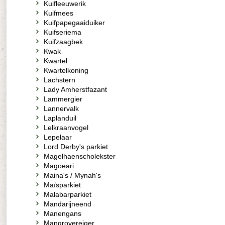
Kuifleeuwerik
Kuifmees
Kuifpapegaaiduiker
Kuifseriema
Kuifzaagbek
Kwak
Kwartel
Kwartelkoning
Lachstern
Lady Amherstfazant
Lammergier
Lannervalk
Laplanduil
Lelkraanvogel
Lepelaar
Lord Derby's parkiet
Magelhaenscholekster
Magoeari
Maina's / Mynah's
Maïsparkiet
Malabarparkiet
Mandarijneend
Manengans
Mangrovereiger