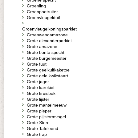
Groene specht
Groenling
Groenpootruiter
Groenvleugelduif
Groenvleugelkoningsparkiet
Groenwangamazone
Grote alexanderparkiet
Grote amazone
Grote bonte specht
Grote burgemeester
Grote fuut
Grote geelkuifkaketoe
Grote gele kwikstaart
Grote jager
Grote karekiet
Grote kruisbek
Grote lijster
Grote mantelmeeuw
Grote pieper
Grote pijlstormvogel
Grote Stern
Grote Tafeleend
Grote trap