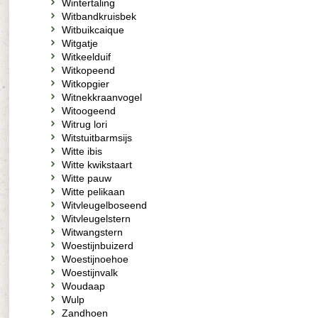
Wintertaling
Witbandkruisbek
Witbuikcaique
Witgatje
Witkeelduif
Witkopeend
Witkopgier
Witnekkraanvogel
Witoogeend
Witrug lori
Witstuitbarmsijs
Witte ibis
Witte kwikstaart
Witte pauw
Witte pelikaan
Witvleugelboseend
Witvleugelstern
Witwangstern
Woestijnbuizerd
Woestijnoehoe
Woestijnvalk
Woudaap
Wulp
Zandhoen