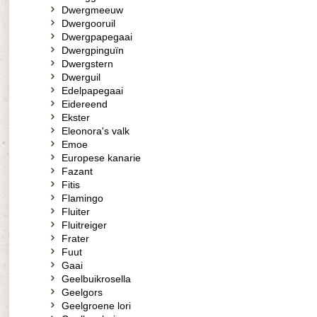
Dwergmeeuw
Dwergooruil
Dwergpapegaai
Dwergpinguïn
Dwergstern
Dwerguil
Edelpapegaai
Eidereend
Ekster
Eleonora's valk
Emoe
Europese kanarie
Fazant
Fitis
Flamingo
Fluiter
Fluitreiger
Frater
Fuut
Gaai
Geelbuikrosella
Geelgors
Geelgroene lori