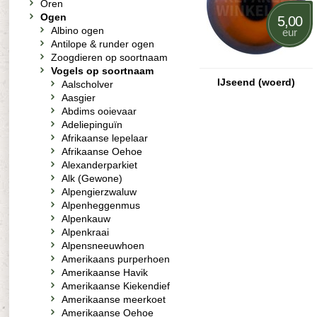
Oren
Ogen
5,00
Albino ogen
eur
Antilope & runder ogen
Zoogdieren op soortnaam
Vogels op soortnaam
IJseend (woerd)
Aalscholver
Aasgier
Abdims ooievaar
Adeliepinguïn
Afrikaanse lepelaar
Afrikaanse Oehoe
Alexanderparkiet
Alk (Gewone)
Alpengierzwaluw
Alpenheggenmus
Alpenkauw
Alpenkraai
Alpensneeuwhoen
Amerikaans purperhoen
Amerikaanse Havik
Amerikaanse Kiekendief
Amerikaanse meerkoet
Amerikaanse Oehoe