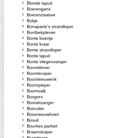
Blonde tapuit
Boerengans
Boerenzwaluw
Bokje
Bonaparte's strandloper
Bontbekplevier
Bonte boertje
Bonte kraai
Bonte strandloper
Bonte tapuit
Bonte vliegenvanger
Boomklever
Boomkruiper
Boomleeuwerik
Boompieper
Boomvalk
Bosgors
Bosrietzanger
Bosruiter
Bossneeuwhoen
Bosuil
Bourkes parkiet
Braamsluiper
Brandgans