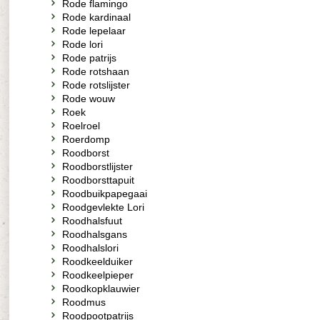
Rode flamingo
Rode kardinaal
Rode lepelaar
Rode lori
Rode patrijs
Rode rotshaan
Rode rotslijster
Rode wouw
Roek
Roelroel
Roerdomp
Roodborst
Roodborstlijster
Roodborsttapuit
Roodbuikpapegaai
Roodgevlekte Lori
Roodhalsfuut
Roodhalsgans
Roodhalslori
Roodkeelduiker
Roodkeelpieper
Roodkopklauwier
Roodmus
Roodpootpatrijs