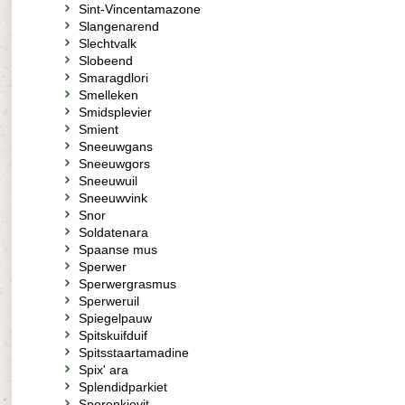
Sint-Vincentamazone
Slangenarend
Slechtvalk
Slobeend
Smaragdlori
Smelleken
Smidsplevier
Smient
Sneeuwgans
Sneeuwgors
Sneeuwuil
Sneeuwvink
Snor
Soldatenara
Spaanse mus
Sperwer
Sperwergrasmus
Sperweruil
Spiegelpauw
Spitskuifduif
Spitsstaartamadine
Spix' ara
Splendidparkiet
Sporenkievit