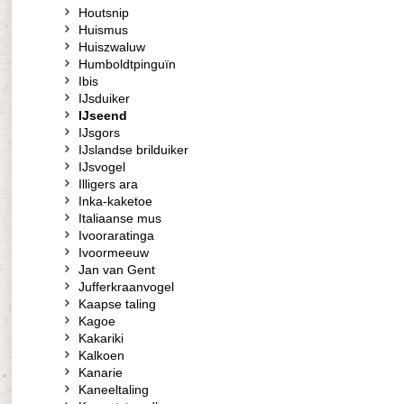
Houtsnip
Huismus
Huiszwaluw
Humboldtpinguïn
Ibis
IJsduiker
IJseend
IJsgors
IJslandse brilduiker
IJsvogel
Illigers ara
Inka-kaketoe
Italiaanse mus
Ivooraratinga
Ivoormeeuw
Jan van Gent
Jufferkraanvogel
Kaapse taling
Kagoe
Kakariki
Kalkoen
Kanarie
Kaneeltaling