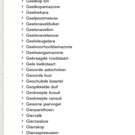
Geelkop lori
Geelkopamazone
Geelnekara
Geelpootmeeuw
Geelsnavelduiker
Geelsnavellori
Geelsnavelwouw
Geelvleugelara
Geelvoorhoofdamazone
Geelwangamazone
Gekraagde roodstaart
Gele kwikstaart
Geoorde aalscholver
Geoorde fuut
Geschubde kwartel
Gespikkelde duif
Gestreepte bosuil
Gestreepte ransuil
Gewone jaarvogel
Gierparelhoen
Giervalk
Gierzwaluw
Glanskop
Glansspreeuwen