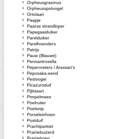
Orpheusgrasmus
Orpheusspotvogel
Ortolaan
Paapje
Paarse strandloper
Papegaaiduiker
Parelduiker
Parelhoenders
Patrijs
Pauw (Blauwe)
Pennantrosella
Pepervreters / Arassari's
Peposaka-eend
Pestvogel
Picazuroduif
Pijlstaart
Pimpelmees
Poelruiter
Poelsnip
Porseleinhoen
Postduif
Prachtparkiet
Prairiebuizerd
Prairiehoen