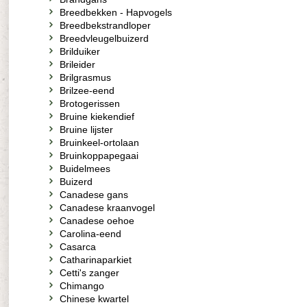
Breedbekken - Hapvogels
Breedbekstrandloper
Breedvleugelbuizerd
Brilduiker
Brileider
Brilgrasmus
Brilzee-eend
Brotogerissen
Bruine kiekendief
Bruine lijster
Bruinkeel-ortolaan
Bruinkoppapegaai
Buidelmees
Buizerd
Canadese gans
Canadese kraanvogel
Canadese oehoe
Carolina-eend
Casarca
Catharinaparkiet
Cetti's zanger
Chimango
Chinese kwartel