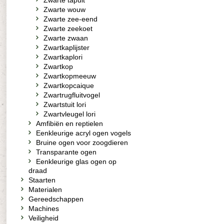
Zwarte tapuit
Zwarte wouw
Zwarte zee-eend
Zwarte zeekoet
Zwarte zwaan
Zwartkaplijster
Zwartkaplori
Zwartkop
Zwartkopmeeuw
Zwartkopcaique
Zwartrugfluitvogel
Zwartstuit lori
Zwartvleugel lori
Amfibiën en reptielen
Eenkleurige acryl ogen vogels
Bruine ogen voor zoogdieren
Transparante ogen
Eenkleurige glas ogen op
draad
Staarten
Materialen
Gereedschappen
Machines
Veiligheid