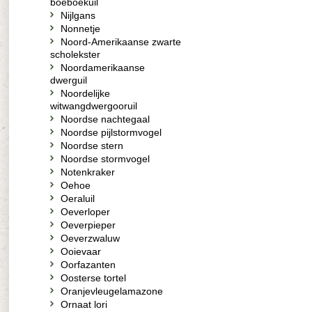
boeboekuil
Nijlgans
Nonnetje
Noord-Amerikaanse zwarte
scholekster
Noordamerikaanse
dwerguil
Noordelijke
witwangdwergooruil
Noordse nachtegaal
Noordse pijlstormvogel
Noordse stern
Noordse stormvogel
Notenkraker
Oehoe
Oeraluil
Oeverloper
Oeverpieper
Oeverzwaluw
Ooievaar
Oorfazanten
Oosterse tortel
Oranjevleugelamazone
Ornaat lori