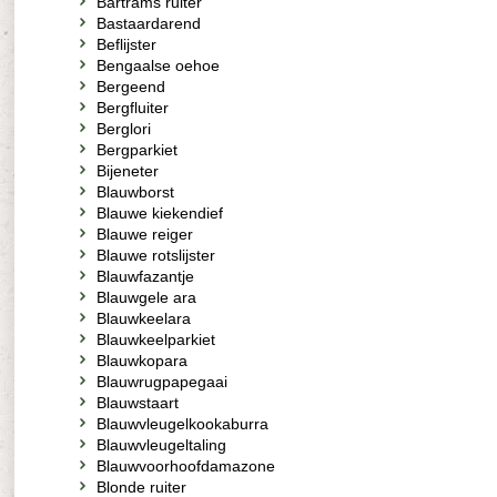
Bartrams ruiter
Bastaardarend
Beflijster
Bengaalse oehoe
Bergeend
Bergfluiter
Berglori
Bergparkiet
Bijeneter
Blauwborst
Blauwe kiekendief
Blauwe reiger
Blauwe rotslijster
Blauwfazantje
Blauwgele ara
Blauwkeelara
Blauwkeelparkiet
Blauwkopara
Blauwrugpapegaai
Blauwstaart
Blauwvleugelkookaburra
Blauwvleugeltaling
Blauwvoorhoofdamazone
Blonde ruiter