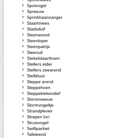
Spotvogel
Spreeuw
Sprinkhaanzanger
Staartmees
Stadsduif
Steenarend
Steenloper
Steenpatrijs
Steenuil
Stekelstaarthoen
Stellers eider
Stellers zeearend
Steltkluut
Steppe arend
Steppehoen
Steppekiekendief
Stormmeeuw
Stormvogeltje
Strandplevier
Strepen lori
Struisvogel
Swiftparkiet
Tafeleend