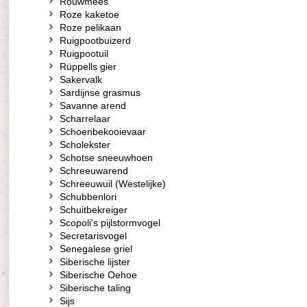
Rouwmees
Roze kaketoe
Roze pelikaan
Ruigpootbuizerd
Ruigpootuil
Rüppells gier
Sakervalk
Sardijnse grasmus
Savanne arend
Scharrelaar
Schoenbekooievaar
Scholekster
Schotse sneeuwhoen
Schreeuwarend
Schreeuwuil (Westelijke)
Schubbenlori
Schuitbekreiger
Scopoli's pijlstormvogel
Secretarisvogel
Senegalese griel
Siberische lijster
Siberische Oehoe
Siberische taling
Sijs