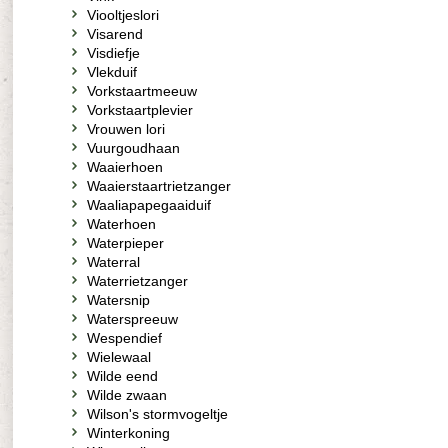
Viooltjeslori
Visarend
Visdiefje
Vlekduif
Vorkstaartmeeuw
Vorkstaartplevier
Vrouwen lori
Vuurgoudhaan
Waaierhoen
Waaierstaartrietzanger
Waaliapapegaaiduif
Waterhoen
Waterpieper
Waterral
Waterrietzanger
Watersnip
Waterspreeuw
Wespendief
Wielewaal
Wilde eend
Wilde zwaan
Wilson's stormvogeltje
Winterkoning