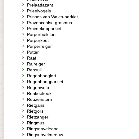
Prelaatfazant
Prieelvogels
Prinses van Wales-parkiet
Provencaalse grasmus
Pruimekopparkiet
Purperbuik lori
Purperkoet
Purperreiger
Putter
Raaf
Ralreiger
Ransuil
Regenbooglori
Regenboogparkiet
Regenwulp
Renkoekoek
Reuzenstern
Rietgans
Rietgors
Rietzanger
Ringmus
Ringsnaveleend
Ringsnavelmeeuw