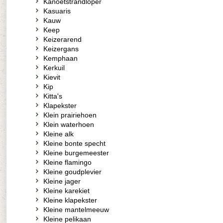
Kanoetstrandloper
Kasuaris
Kauw
Keep
Keizerarend
Keizergans
Kemphaan
Kerkuil
Kievit
Kip
Kitta's
Klapekster
Klein prairiehoen
Klein waterhoen
Kleine alk
Kleine bonte specht
Kleine burgemeester
Kleine flamingo
Kleine goudplevier
Kleine jager
Kleine karekiet
Kleine klapekster
Kleine mantelmeeuw
Kleine pelikaan