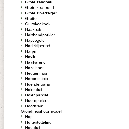
Grote zaagbek
Grote zee-eend
Grote zilverreiger
Grutto
Guirakoekoek
Haakbek
Halsbandparkiet
Hapvogels
Harlekijneend
Harpij
Havik
Havikarend
Hazelhoen
Heggenmus
Heremietibis
Hoendergans
Holenduif
Holenparkiet
Hoornparkiet
Hoornraaf
Grondneushoornvogel
Hop
Hottentottaling
Houtduif