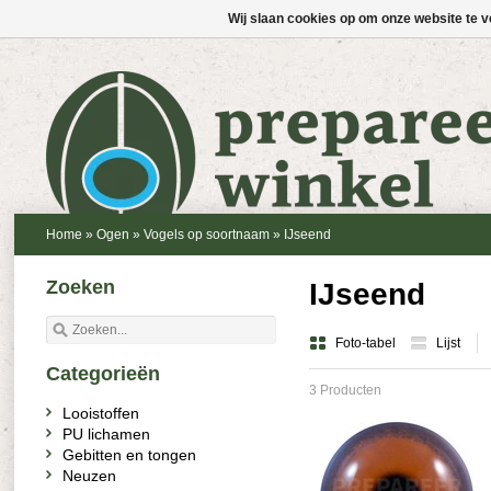
Wij slaan cookies op om onze website te v
Home
»
Ogen
»
Vogels op soortnaam
»
IJseend
Zoeken
IJseend
Foto-tabel
Lijst
Categorieën
3 Producten
Looistoffen
PU lichamen
Gebitten en tongen
Neuzen