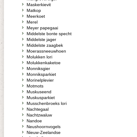
Maskerkievit
Matkop
Meerkoet
Merel
Meyer papegaai
Middelste bonte specht
Middelste jager
Middelste zaagbek
Moerassneeuwhoen
Molukken lori
Molukkenkaketoe
Monniksgier
Monniksparkiet
Morinelplevier
Motmots
Muskuseend
Muskusparkiet
Musschenbroeks lori
Nachtegaal
Nachtzwaluw
Nandoe
Neushoornvogels
Nieuw-Zeelandse