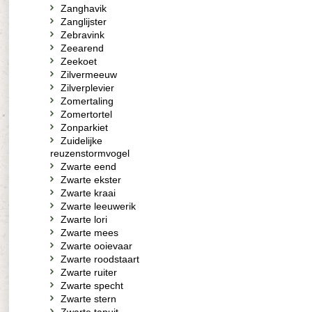
Zanghavik
Zanglijster
Zebravink
Zeearend
Zeekoet
Zilvermeeuw
Zilverplevier
Zomertaling
Zomertortel
Zonparkiet
Zuidelijke
reuzenstormvogel
Zwarte eend
Zwarte ekster
Zwarte kraai
Zwarte leeuwerik
Zwarte lori
Zwarte mees
Zwarte ooievaar
Zwarte roodstaart
Zwarte ruiter
Zwarte specht
Zwarte stern