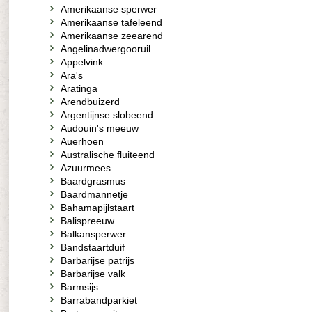
Amerikaanse sperwer
Amerikaanse tafeleend
Amerikaanse zeearend
Angelinadwergooruil
Appelvink
Ara's
Aratinga
Arendbuizerd
Argentijnse slobeend
Audouin's meeuw
Auerhoen
Australische fluiteend
Azuurmees
Baardgrasmus
Baardmannetje
Bahamapijlstaart
Balispreeuw
Balkansperwer
Bandstaartduif
Barbarijse patrijs
Barbarijse valk
Barmsijs
Barrabandparkiet