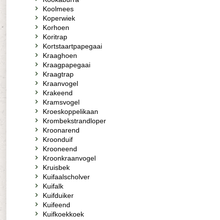
Koolmees
Koperwiek
Korhoen
Koritrap
Kortstaartpapegaai
Kraaghoen
Kraagpapegaai
Kraagtrap
Kraanvogel
Krakeend
Kramsvogel
Kroeskoppelikaan
Krombekstrandloper
Kroonarend
Kroonduif
Krooneend
Kroonkraanvogel
Kruisbek
Kuifaalscholver
Kuifalk
Kuifduiker
Kuifeend
Kuifkoekkoek