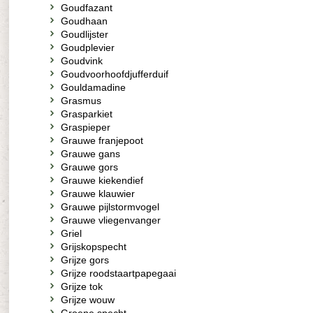
Goudfazant
Goudhaan
Goudlijster
Goudplevier
Goudvink
Goudvoorhoofdjufferduif
Gouldamadine
Grasmus
Grasparkiet
Graspieper
Grauwe franjepoot
Grauwe gans
Grauwe gors
Grauwe kiekendief
Grauwe klauwier
Grauwe pijlstormvogel
Grauwe vliegenvanger
Griel
Grijskopspecht
Grijze gors
Grijze roodstaartpapegaai
Grijze tok
Grijze wouw