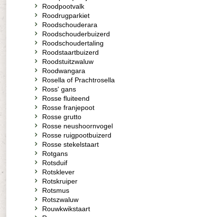
Roodpootvalk
Roodrugparkiet
Roodschouderara
Roodschouderbuizerd
Roodschoudertaling
Roodstaartbuizerd
Roodstuitzwaluw
Roodwangara
Rosella of Prachtrosella
Ross' gans
Rosse fluiteend
Rosse franjepoot
Rosse grutto
Rosse neushoornvogel
Rosse ruigpootbuizerd
Rosse stekelstaart
Rotgans
Rotsduif
Rotsklever
Rotskruiper
Rotsmus
Rotszwaluw
Rouwkwikstaart