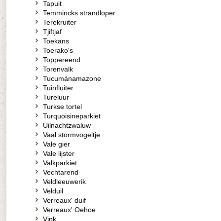
Tapuit
Temmincks strandloper
Terekruiter
Tjiftjaf
Toekans
Toerako's
Toppereend
Torenvalk
Tucumánamazone
Tuinfluiter
Tureluur
Turkse tortel
Turquoisineparkiet
Uilnachtzwaluw
Vaal stormvogeltje
Vale gier
Vale lijster
Valkparkiet
Vechtarend
Veldleeuwerik
Velduil
Verreaux' duif
Verreaux' Oehoe
Vink