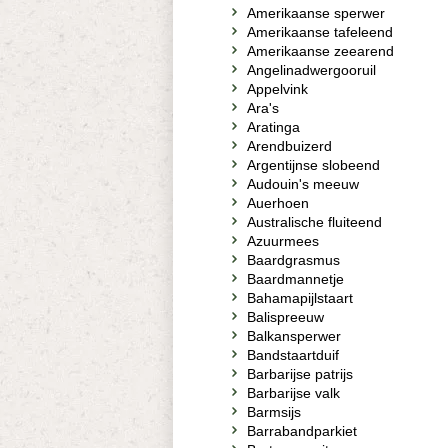
Amerikaanse sperwer
Amerikaanse tafeleend
Amerikaanse zeearend
Angelinadwergooruil
Appelvink
Ara's
Aratinga
Arendbuizerd
Argentijnse slobeend
Audouin's meeuw
Auerhoen
Australische fluiteend
Azuurmees
Baardgrasmus
Baardmannetje
Bahamapijlstaart
Balispreeuw
Balkansperwer
Bandstaartduif
Barbarijse patrijs
Barbarijse valk
Barmsijs
Barrabandparkiet