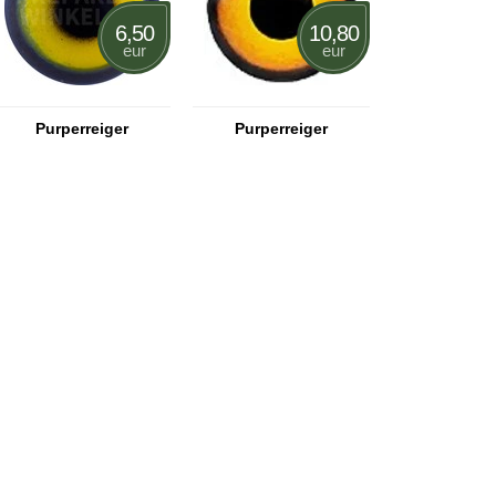
6,50
10,80
eur
eur
Purperreiger
Purperreiger