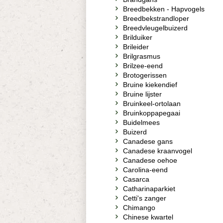
Breedbekken - Hapvogels
Breedbekstrandloper
Breedvleugelbuizerd
Brilduiker
Brileider
Brilgrasmus
Brilzee-eend
Brotogerissen
Bruine kiekendief
Bruine lijster
Bruinkeel-ortolaan
Bruinkoppapegaai
Buidelmees
Buizerd
Canadese gans
Canadese kraanvogel
Canadese oehoe
Carolina-eend
Casarca
Catharinaparkiet
Cetti's zanger
Chimango
Chinese kwartel