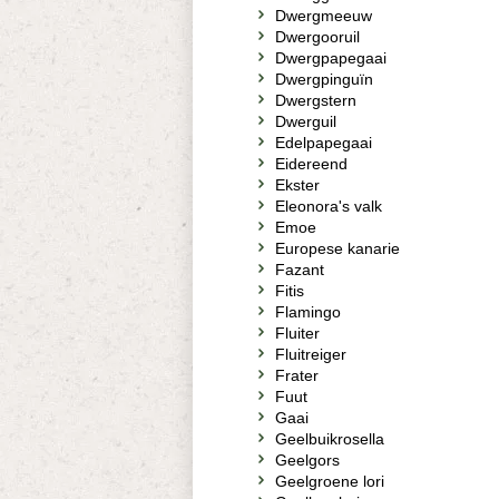
Dwergmeeuw
Dwergooruil
Dwergpapegaai
Dwergpinguïn
Dwergstern
Dwerguil
Edelpapegaai
Eidereend
Ekster
Eleonora's valk
Emoe
Europese kanarie
Fazant
Fitis
Flamingo
Fluiter
Fluitreiger
Frater
Fuut
Gaai
Geelbuikrosella
Geelgors
Geelgroene lori