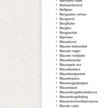
Bartrams ruiter
Bastaardarend
Beflijster
Bengaalse oehoe
Bergeend
Bergfluiter
Berglori
Bergparkiet
Bijeneter
Blauwborst
Blauwe kiekendief
Blauwe reiger
Blauwe rotslijster
Blauwfazantje
Blauwgele ara
Blauwkeelara
Blauwkeelparkiet
Blauwkopara
Blauwrugpapegaai
Blauwstaart
Blauwvleugelkookaburra
Blauwvleugeltaling
Blauwvoorhoofdamazone
Blonde ruiter