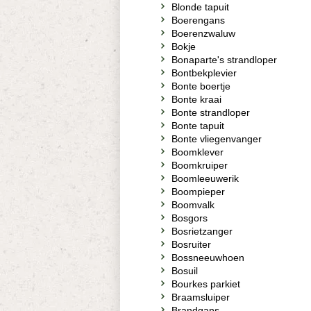
Blonde tapuit
Boerengans
Boerenzwaluw
Bokje
Bonaparte's strandloper
Bontbekplevier
Bonte boertje
Bonte kraai
Bonte strandloper
Bonte tapuit
Bonte vliegenvanger
Boomklever
Boomkruiper
Boomleeuwerik
Boompieper
Boomvalk
Bosgors
Bosrietzanger
Bosruiter
Bossneeuwhoen
Bosuil
Bourkes parkiet
Braamsluiper
Brandgans