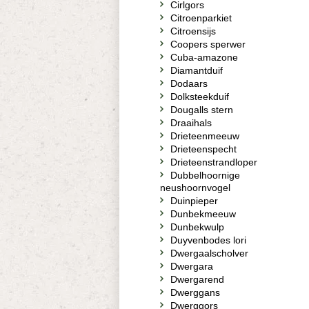
Cirlgors
Citroenparkiet
Citroensijs
Coopers sperwer
Cuba-amazone
Diamantduif
Dodaars
Dolksteekduif
Dougalls stern
Draaihals
Drieteenmeeuw
Drieteenspecht
Drieteenstrandloper
Dubbelhoornige
neushoornvogel
Duinpieper
Dunbekmeeuw
Dunbekwulp
Duyvenbodes lori
Dwergaalscholver
Dwergara
Dwergarend
Dwerggans
Dwerggors