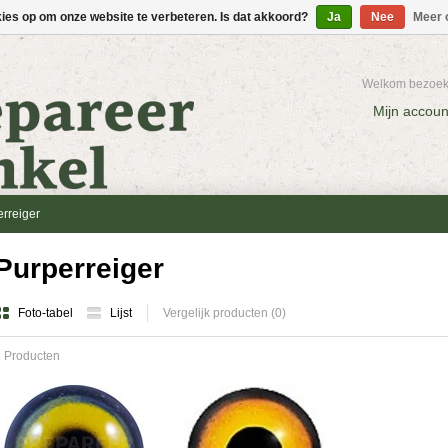
kies op om onze website te verbeteren. Is dat akkoord?
Ja
Nee
Meer 
Welkom bezoeke
Mijn accoun
rreiger
Purperreiger
Foto-tabel
Lijst
Vergelijk producten (0)
 Producten