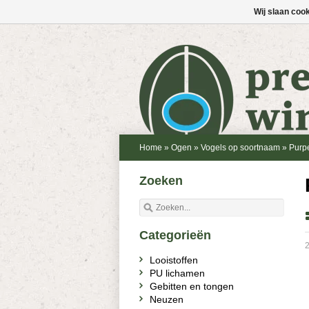
Wij slaan coo
Home
»
Ogen
»
Vogels op soortnaam
»
Purpe
Zoeken
Categorieën
2
Looistoffen
PU lichamen
Gebitten en tongen
Neuzen