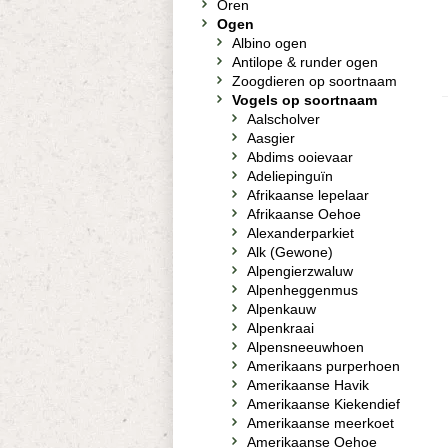
Oren
Ogen
Albino ogen
Antilope & runder ogen
Zoogdieren op soortnaam
Vogels op soortnaam
Aalscholver
Aasgier
Abdims ooievaar
Adeliepinguïn
Afrikaanse lepelaar
Afrikaanse Oehoe
Alexanderparkiet
Alk (Gewone)
Alpengierzwaluw
Alpenheggenmus
Alpenkauw
Alpenkraai
Alpensneeuwhoen
Amerikaans purperhoen
Amerikaanse Havik
Amerikaanse Kiekendief
Amerikaanse meerkoet
Amerikaanse Oehoe