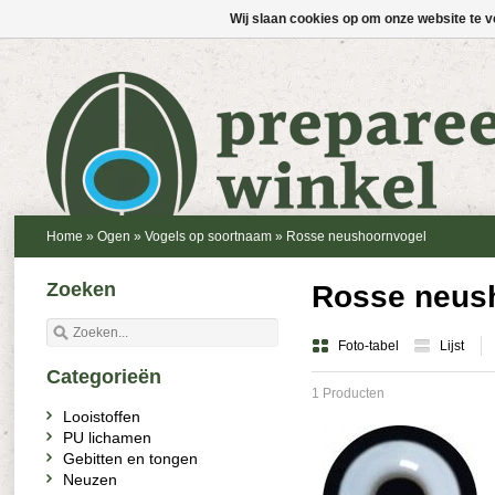
Wij slaan cookies op om onze website te v
Home
»
Ogen
»
Vogels op soortnaam
»
Rosse neushoornvogel
Zoeken
Rosse neush
Foto-tabel
Lijst
Categorieën
1 Producten
Looistoffen
PU lichamen
Gebitten en tongen
Neuzen