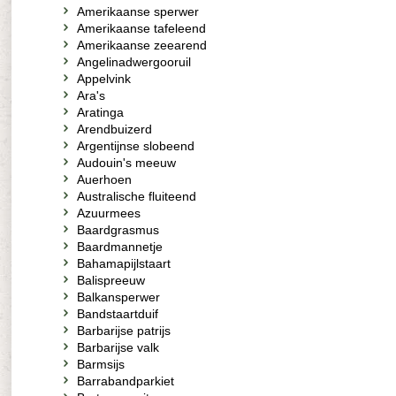
Amerikaanse sperwer
Amerikaanse tafeleend
Amerikaanse zeearend
Angelinadwergooruil
Appelvink
Ara's
Aratinga
Arendbuizerd
Argentijnse slobeend
Audouin's meeuw
Auerhoen
Australische fluiteend
Azuurmees
Baardgrasmus
Baardmannetje
Bahamapijlstaart
Balispreeuw
Balkansperwer
Bandstaartduif
Barbarijse patrijs
Barbarijse valk
Barmsijs
Barrabandparkiet