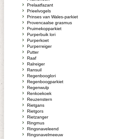
Prelaatfazant
Prieelvogels
Prinses van Wales-parkiet
Provencaalse grasmus
Pruimekopparkiet
Purperbuik lori
Purperkoet
Purperreiger
Putter
Raaf
Ralreiger
Ransuil
Regenbooglori
Regenboogparkiet
Regenwulp
Renkoekoek
Reuzenstern
Rietgans
Rietgors
Rietzanger
Ringmus
Ringsnaveleend
Ringsnavelmeeuw