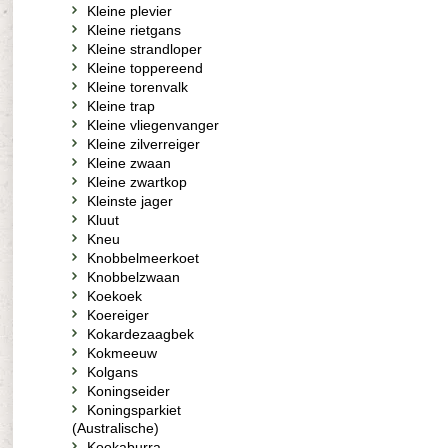
Kleine plevier
Kleine rietgans
Kleine strandloper
Kleine toppereend
Kleine torenvalk
Kleine trap
Kleine vliegenvanger
Kleine zilverreiger
Kleine zwaan
Kleine zwartkop
Kleinste jager
Kluut
Kneu
Knobbelmeerkoet
Knobbelzwaan
Koekoek
Koereiger
Kokardezaagbek
Kokmeeuw
Kolgans
Koningseider
Koningsparkiet
(Australische)
Kookaburra