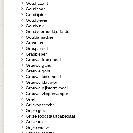
Goudfazant
Goudhaan
Goudlijster
Goudplevier
Goudvink
Goudvoorhoofdjufferduif
Gouldamadine
Grasmus
Grasparkiet
Graspieper
Grauwe franjepoot
Grauwe gans
Grauwe gors
Grauwe kiekendief
Grauwe klauwier
Grauwe pijlstormvogel
Grauwe vliegenvanger
Griel
Grijskopspecht
Grijze gors
Grijze roodstaartpapegaai
Grijze tok
Grijze wouw