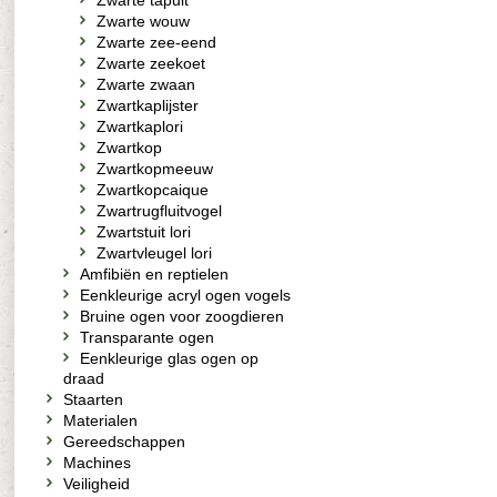
Zwarte tapuit
Zwarte wouw
Zwarte zee-eend
Zwarte zeekoet
Zwarte zwaan
Zwartkaplijster
Zwartkaplori
Zwartkop
Zwartkopmeeuw
Zwartkopcaique
Zwartrugfluitvogel
Zwartstuit lori
Zwartvleugel lori
Amfibiën en reptielen
Eenkleurige acryl ogen vogels
Bruine ogen voor zoogdieren
Transparante ogen
Eenkleurige glas ogen op
draad
Staarten
Materialen
Gereedschappen
Machines
Veiligheid