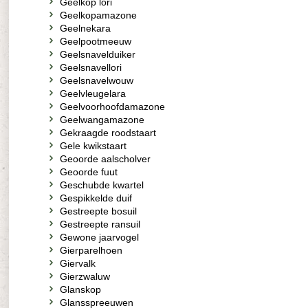
Geelkop lori
Geelkopamazone
Geelnekara
Geelpootmeeuw
Geelsnavelduiker
Geelsnavellori
Geelsnavelwouw
Geelvleugelara
Geelvoorhoofdamazone
Geelwangamazone
Gekraagde roodstaart
Gele kwikstaart
Geoorde aalscholver
Geoorde fuut
Geschubde kwartel
Gespikkelde duif
Gestreepte bosuil
Gestreepte ransuil
Gewone jaarvogel
Gierparelhoen
Giervalk
Gierzwaluw
Glanskop
Glansspreeuwen