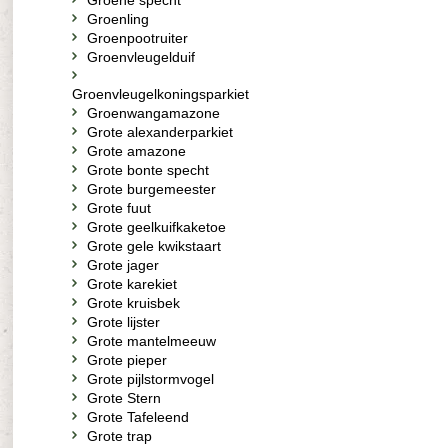
Groene specht
Groenling
Groenpootruiter
Groenvleugelduif
Groenvleugelkoningsparkiet
Groenwangamazone
Grote alexanderparkiet
Grote amazone
Grote bonte specht
Grote burgemeester
Grote fuut
Grote geelkuifkaketoe
Grote gele kwikstaart
Grote jager
Grote karekiet
Grote kruisbek
Grote lijster
Grote mantelmeeuw
Grote pieper
Grote pijlstormvogel
Grote Stern
Grote Tafeleend
Grote trap