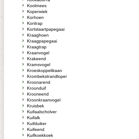
Koolmees
Koperwiek
Korhoen
Koritrap
Kortstaartpapegaai
Kraaghoen
Kraagpapegaai
Kraagtrap
Kraanvogel
Krakeend
Kramsvogel
Kroeskoppelikaan
Krombekstrandloper
Kroonarend
Kroonduif
Krooneend
Kroonkraanvogel
Kruisbek
Kuifaalscholver
Kuifalk
Kuifduiker
Kuifeend
Kuifkoekkoek