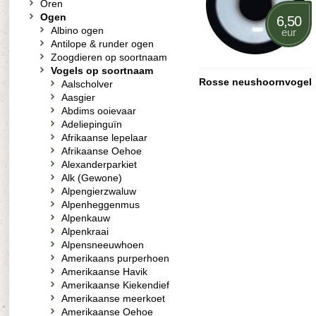
Oren
Ogen
6,50
Albino ogen
eur
Antilope & runder ogen
Zoogdieren op soortnaam
Vogels op soortnaam
Rosse neushoornvogel
Aalscholver
Aasgier
Abdims ooievaar
Adeliepinguïn
Afrikaanse lepelaar
Afrikaanse Oehoe
Alexanderparkiet
Alk (Gewone)
Alpengierzwaluw
Alpenheggenmus
Alpenkauw
Alpenkraai
Alpensneeuwhoen
Amerikaans purperhoen
Amerikaanse Havik
Amerikaanse Kiekendief
Amerikaanse meerkoet
Amerikaanse Oehoe