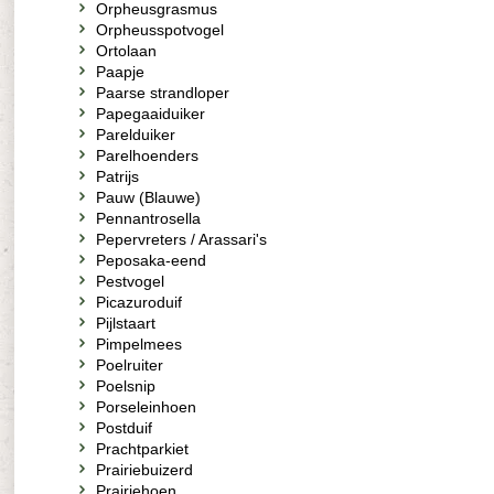
Orpheusgrasmus
Orpheusspotvogel
Ortolaan
Paapje
Paarse strandloper
Papegaaiduiker
Parelduiker
Parelhoenders
Patrijs
Pauw (Blauwe)
Pennantrosella
Pepervreters / Arassari's
Peposaka-eend
Pestvogel
Picazuroduif
Pijlstaart
Pimpelmees
Poelruiter
Poelsnip
Porseleinhoen
Postduif
Prachtparkiet
Prairiebuizerd
Prairiehoen