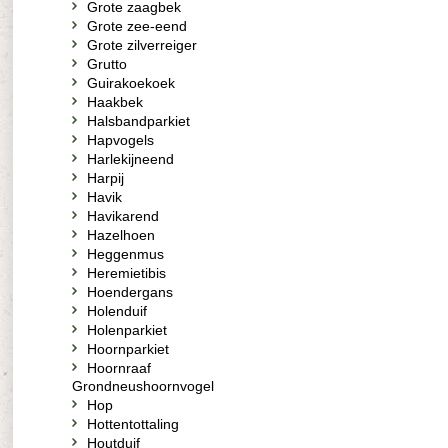
Grote zaagbek
Grote zee-eend
Grote zilverreiger
Grutto
Guirakoekoek
Haakbek
Halsbandparkiet
Hapvogels
Harlekijneend
Harpij
Havik
Havikarend
Hazelhoen
Heggenmus
Heremietibis
Hoendergans
Holenduif
Holenparkiet
Hoornparkiet
Hoornraaf
Grondneushoornvogel
Hop
Hottentottaling
Houtduif