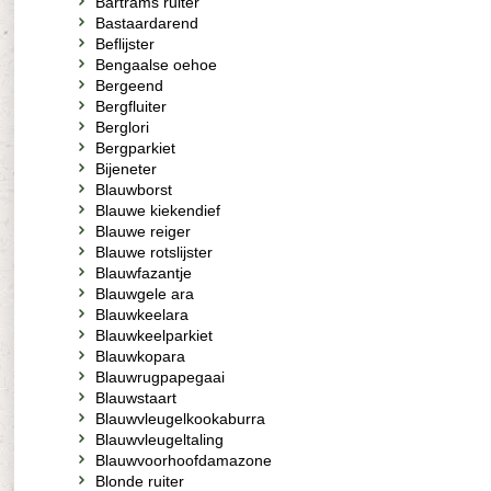
Bartrams ruiter
Bastaardarend
Beflijster
Bengaalse oehoe
Bergeend
Bergfluiter
Berglori
Bergparkiet
Bijeneter
Blauwborst
Blauwe kiekendief
Blauwe reiger
Blauwe rotslijster
Blauwfazantje
Blauwgele ara
Blauwkeelara
Blauwkeelparkiet
Blauwkopara
Blauwrugpapegaai
Blauwstaart
Blauwvleugelkookaburra
Blauwvleugeltaling
Blauwvoorhoofdamazone
Blonde ruiter