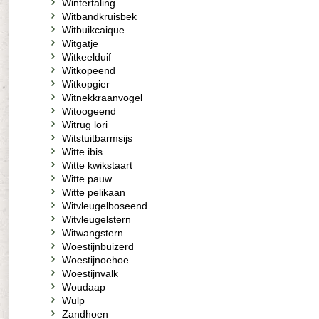
Wintertaling
Witbandkruisbek
Witbuikcaique
Witgatje
Witkeelduif
Witkopeend
Witkopgier
Witnekkraanvogel
Witoogeend
Witrug lori
Witstuitbarmsijs
Witte ibis
Witte kwikstaart
Witte pauw
Witte pelikaan
Witvleugelboseend
Witvleugelstern
Witwangstern
Woestijnbuizerd
Woestijnoehoe
Woestijnvalk
Woudaap
Wulp
Zandhoen