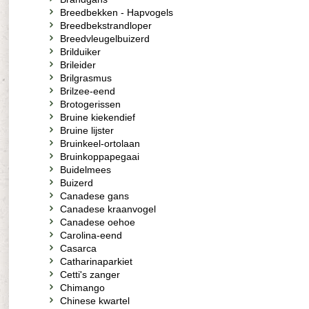
Breedbekken - Hapvogels
Breedbekstrandloper
Breedvleugelbuizerd
Brilduiker
Brileider
Brilgrasmus
Brilzee-eend
Brotogerissen
Bruine kiekendief
Bruine lijster
Bruinkeel-ortolaan
Bruinkoppapegaai
Buidelmees
Buizerd
Canadese gans
Canadese kraanvogel
Canadese oehoe
Carolina-eend
Casarca
Catharinaparkiet
Cetti's zanger
Chimango
Chinese kwartel