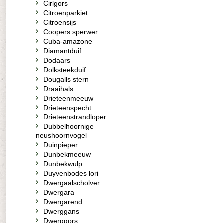
Cirlgors
Citroenparkiet
Citroensijs
Coopers sperwer
Cuba-amazone
Diamantduif
Dodaars
Dolksteekduif
Dougalls stern
Draaihals
Drieteenmeeuw
Drieteenspecht
Drieteenstrandloper
Dubbelhoornige
neushoornvogel
Duinpieper
Dunbekmeeuw
Dunbekwulp
Duyvenbodes lori
Dwergaalscholver
Dwergara
Dwergarend
Dwerggans
Dwerggors