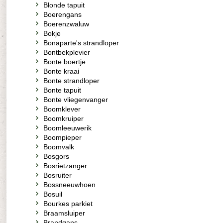
Blonde tapuit
Boerengans
Boerenzwaluw
Bokje
Bonaparte's strandloper
Bontbekplevier
Bonte boertje
Bonte kraai
Bonte strandloper
Bonte tapuit
Bonte vliegenvanger
Boomklever
Boomkruiper
Boomleeuwerik
Boompieper
Boomvalk
Bosgors
Bosrietzanger
Bosruiter
Bossneeuwhoen
Bosuil
Bourkes parkiet
Braamsluiper
Brandgans