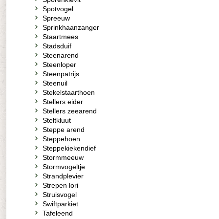
Spotvogel
Spreeuw
Sprinkhaanzanger
Staartmees
Stadsduif
Steenarend
Steenloper
Steenpatrijs
Steenuil
Stekelstaarthoen
Stellers eider
Stellers zeearend
Steltkluut
Steppe arend
Steppehoen
Steppekiekendief
Stormmeeuw
Stormvogeltje
Strandplevier
Strepen lori
Struisvogel
Swiftparkiet
Tafeleend