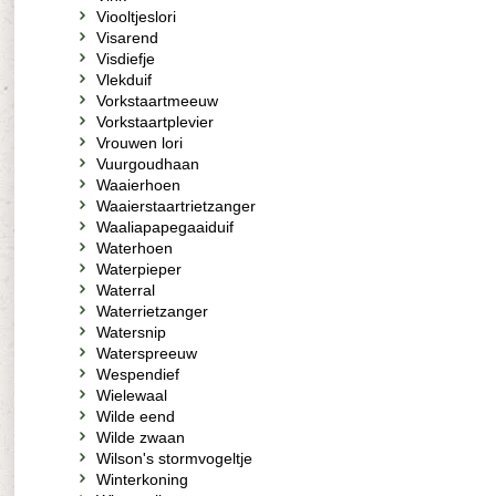
Viooltjeslori
Visarend
Visdiefje
Vlekduif
Vorkstaartmeeuw
Vorkstaartplevier
Vrouwen lori
Vuurgoudhaan
Waaierhoen
Waaierstaartrietzanger
Waaliapapegaaiduif
Waterhoen
Waterpieper
Waterral
Waterrietzanger
Watersnip
Waterspreeuw
Wespendief
Wielewaal
Wilde eend
Wilde zwaan
Wilson's stormvogeltje
Winterkoning