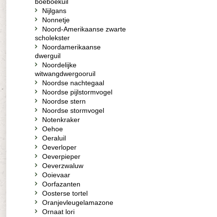
boeboekuil
Nijlgans
Nonnetje
Noord-Amerikaanse zwarte
scholekster
Noordamerikaanse
dwerguil
Noordelijke
witwangdwergooruil
Noordse nachtegaal
Noordse pijlstormvogel
Noordse stern
Noordse stormvogel
Notenkraker
Oehoe
Oeraluil
Oeverloper
Oeverpieper
Oeverzwaluw
Ooievaar
Oorfazanten
Oosterse tortel
Oranjevleugelamazone
Ornaat lori