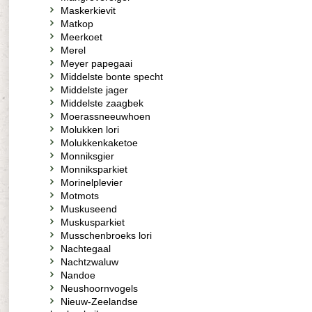
Maskerkievit
Matkop
Meerkoet
Merel
Meyer papegaai
Middelste bonte specht
Middelste jager
Middelste zaagbek
Moerassneeuwhoen
Molukken lori
Molukkenkaketoe
Monniksgier
Monniksparkiet
Morinelplevier
Motmots
Muskuseend
Muskusparkiet
Musschenbroeks lori
Nachtegaal
Nachtzwaluw
Nandoe
Neushoornvogels
Nieuw-Zeelandse