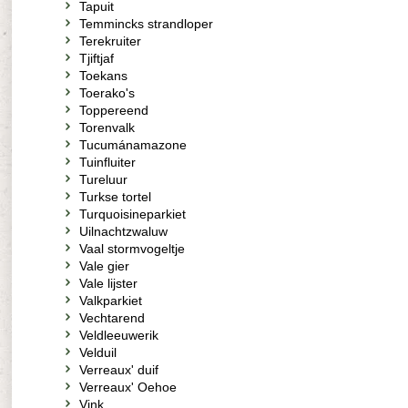
Tapuit
Temmincks strandloper
Terekruiter
Tjiftjaf
Toekans
Toerako's
Toppereend
Torenvalk
Tucumánamazone
Tuinfluiter
Tureluur
Turkse tortel
Turquoisineparkiet
Uilnachtzwaluw
Vaal stormvogeltje
Vale gier
Vale lijster
Valkparkiet
Vechtarend
Veldleeuwerik
Velduil
Verreaux' duif
Verreaux' Oehoe
Vink