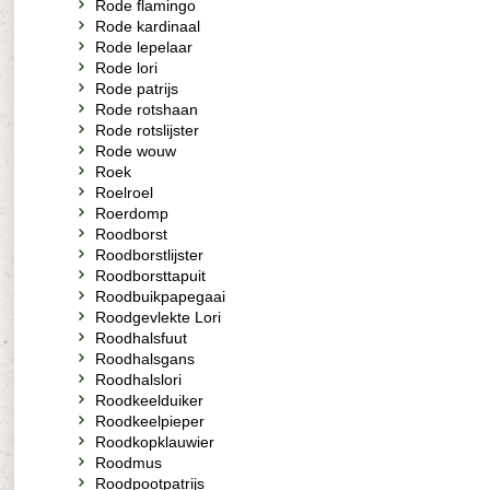
Rode flamingo
Rode kardinaal
Rode lepelaar
Rode lori
Rode patrijs
Rode rotshaan
Rode rotslijster
Rode wouw
Roek
Roelroel
Roerdomp
Roodborst
Roodborstlijster
Roodborsttapuit
Roodbuikpapegaai
Roodgevlekte Lori
Roodhalsfuut
Roodhalsgans
Roodhalslori
Roodkeelduiker
Roodkeelpieper
Roodkopklauwier
Roodmus
Roodpootpatrijs