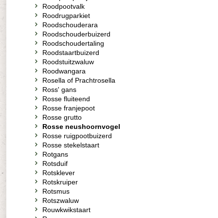
Roodpootvalk
Roodrugparkiet
Roodschouderara
Roodschouderbuizerd
Roodschoudertaling
Roodstaartbuizerd
Roodstuitzwaluw
Roodwangara
Rosella of Prachtrosella
Ross' gans
Rosse fluiteend
Rosse franjepoot
Rosse grutto
Rosse neushoornvogel
Rosse ruigpootbuizerd
Rosse stekelstaart
Rotgans
Rotsduif
Rotsklever
Rotskruiper
Rotsmus
Rotszwaluw
Rouwkwikstaart