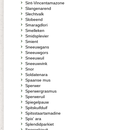
Sint-Vincentamazone
Slangenarend
Slechtvalk
Slobeend
Smaragdlori
Smelleken
Smidsplevier
Smient
Sneeuwgans
Sneeuwgors
Sneeuwuil
Sneeuwvink
Snor
Soldatenara
Spaanse mus
Sperwer
Sperwergrasmus
Sperweruil
Spiegelpauw
Spitskuifduif
Spitsstaartamadine
Spix' ara
Splendidparkiet
Sporenkievit