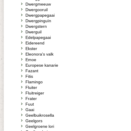
Dwergmeeuw
Dwergooruil
Dwergpapegaai
Dwergpinguïn
Dwergstern
Dwerguil
Edelpapegaai
Eidereend
Ekster
Eleonora's valk
Emoe
Europese kanarie
Fazant
Fitis
Flamingo
Fluiter
Fluitreiger
Frater
Fuut
Gaai
Geelbuikrosella
Geelgors
Geelgroene lori