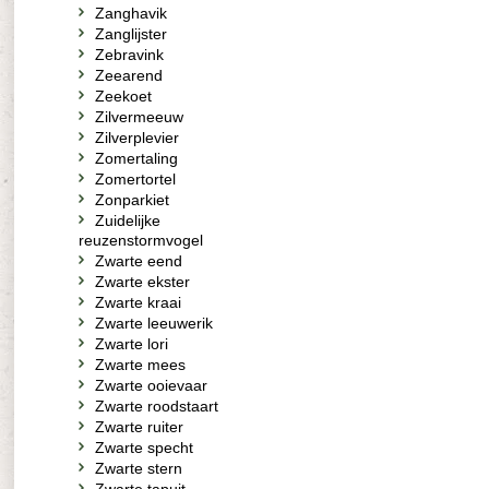
Zanghavik
Zanglijster
Zebravink
Zeearend
Zeekoet
Zilvermeeuw
Zilverplevier
Zomertaling
Zomertortel
Zonparkiet
Zuidelijke
reuzenstormvogel
Zwarte eend
Zwarte ekster
Zwarte kraai
Zwarte leeuwerik
Zwarte lori
Zwarte mees
Zwarte ooievaar
Zwarte roodstaart
Zwarte ruiter
Zwarte specht
Zwarte stern