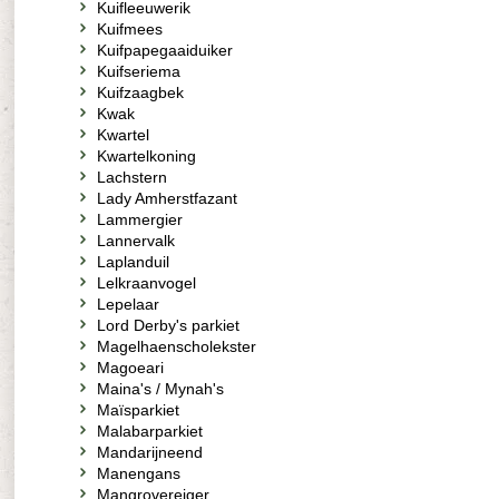
Kuifleeuwerik
Kuifmees
Kuifpapegaaiduiker
Kuifseriema
Kuifzaagbek
Kwak
Kwartel
Kwartelkoning
Lachstern
Lady Amherstfazant
Lammergier
Lannervalk
Laplanduil
Lelkraanvogel
Lepelaar
Lord Derby's parkiet
Magelhaenscholekster
Magoeari
Maina's / Mynah's
Maïsparkiet
Malabarparkiet
Mandarijneend
Manengans
Mangrovereiger