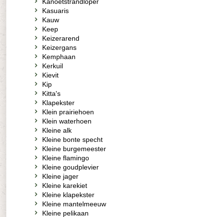
Kanoetstrandloper
Kasuaris
Kauw
Keep
Keizerarend
Keizergans
Kemphaan
Kerkuil
Kievit
Kip
Kitta's
Klapekster
Klein prairiehoen
Klein waterhoen
Kleine alk
Kleine bonte specht
Kleine burgemeester
Kleine flamingo
Kleine goudplevier
Kleine jager
Kleine karekiet
Kleine klapekster
Kleine mantelmeeuw
Kleine pelikaan