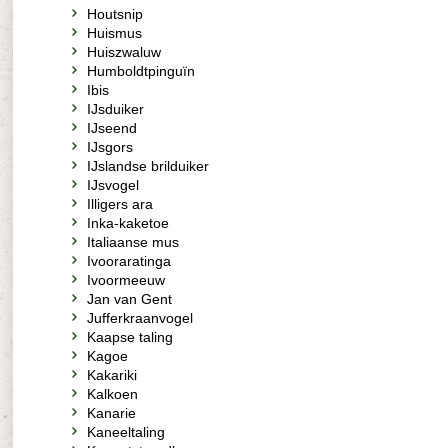
Houtsnip
Huismus
Huiszwaluw
Humboldtpinguïn
Ibis
IJsduiker
IJseend
IJsgors
IJslandse brilduiker
IJsvogel
Illigers ara
Inka-kaketoe
Italiaanse mus
Ivooraratinga
Ivoormeeuw
Jan van Gent
Jufferkraanvogel
Kaapse taling
Kagoe
Kakariki
Kalkoen
Kanarie
Kaneeltaling