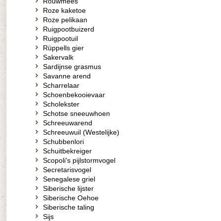
Rouwmees
Roze kaketoe
Roze pelikaan
Ruigpootbuizerd
Ruigpootuil
Rüppells gier
Sakervalk
Sardijnse grasmus
Savanne arend
Scharrelaar
Schoenbekooievaar
Scholekster
Schotse sneeuwhoen
Schreeuwarend
Schreeuwuil (Westelijke)
Schubbenlori
Schuitbekreiger
Scopoli's pijlstormvogel
Secretarisvogel
Senegalese griel
Siberische lijster
Siberische Oehoe
Siberische taling
Sijs