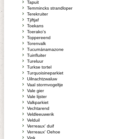
Tapuit
Temmincks strandloper
Terekruiter
Tjiftjaf
Toekans
Toerako's
Toppereend
Torenvalk
Tucumánamazone
Tuinfluiter
Tureluur
Turkse tortel
Turquoisineparkiet
Uilnachtzwaluw
Vaal stormvogeltje
Vale gier
Vale lijster
Valkparkiet
Vechtarend
Veldleeuwerik
Velduil
Verreaux' duif
Verreaux' Oehoe
Vink