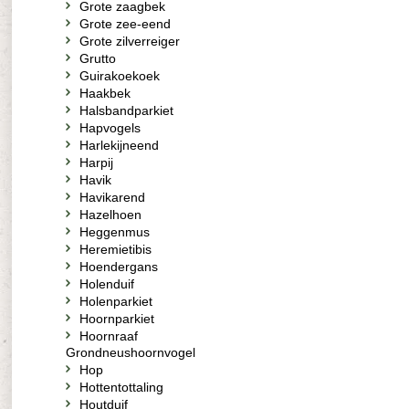
Grote zaagbek
Grote zee-eend
Grote zilverreiger
Grutto
Guirakoekoek
Haakbek
Halsbandparkiet
Hapvogels
Harlekijneend
Harpij
Havik
Havikarend
Hazelhoen
Heggenmus
Heremietibis
Hoendergans
Holenduif
Holenparkiet
Hoornparkiet
Hoornraaf
Grondneushoornvogel
Hop
Hottentottaling
Houtduif