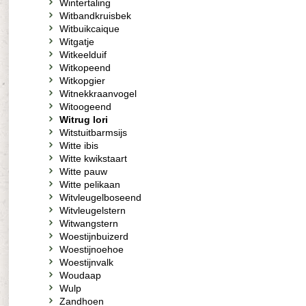
Wintertaling
Witbandkruisbek
Witbuikcaique
Witgatje
Witkeelduif
Witkopeend
Witkopgier
Witnekkraanvogel
Witoogeend
Witrug lori
Witstuitbarmsijs
Witte ibis
Witte kwikstaart
Witte pauw
Witte pelikaan
Witvleugelboseend
Witvleugelstern
Witwangstern
Woestijnbuizerd
Woestijnoehoe
Woestijnvalk
Woudaap
Wulp
Zandhoen