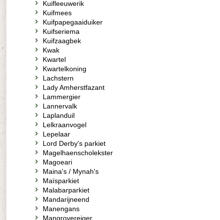
Kuifleeuwerik
Kuifmees
Kuifpapegaaiduiker
Kuifseriema
Kuifzaagbek
Kwak
Kwartel
Kwartelkoning
Lachstern
Lady Amherstfazant
Lammergier
Lannervalk
Laplanduil
Lelkraanvogel
Lepelaar
Lord Derby's parkiet
Magelhaenscholekster
Magoeari
Maina's / Mynah's
Maïsparkiet
Malabarparkiet
Mandarijneend
Manengans
Mangrovereiger