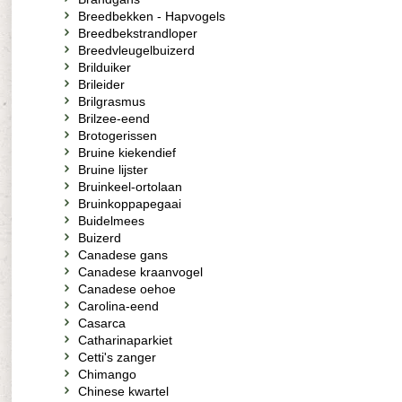
Breedbekken - Hapvogels
Breedbekstrandloper
Breedvleugelbuizerd
Brilduiker
Brileider
Brilgrasmus
Brilzee-eend
Brotogerissen
Bruine kiekendief
Bruine lijster
Bruinkeel-ortolaan
Bruinkoppapegaai
Buidelmees
Buizerd
Canadese gans
Canadese kraanvogel
Canadese oehoe
Carolina-eend
Casarca
Catharinaparkiet
Cetti's zanger
Chimango
Chinese kwartel