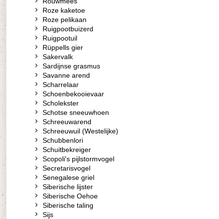
Rouwmees
Roze kaketoe
Roze pelikaan
Ruigpootbuizerd
Ruigpootuil
Rüppells gier
Sakervalk
Sardijnse grasmus
Savanne arend
Scharrelaar
Schoenbekooievaar
Scholekster
Schotse sneeuwhoen
Schreeuwarend
Schreeuwuil (Westelijke)
Schubbenlori
Schuitbekreiger
Scopoli's pijlstormvogel
Secretarisvogel
Senegalese griel
Siberische lijster
Siberische Oehoe
Siberische taling
Sijs