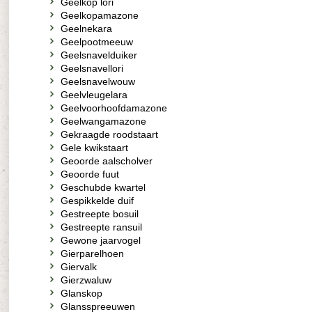
Geelkop lori
Geelkopamazone
Geelnekara
Geelpootmeeuw
Geelsnavelduiker
Geelsnavellori
Geelsnavelwouw
Geelvleugelara
Geelvoorhoofdamazone
Geelwangamazone
Gekraagde roodstaart
Gele kwikstaart
Geoorde aalscholver
Geoorde fuut
Geschubde kwartel
Gespikkelde duif
Gestreepte bosuil
Gestreepte ransuil
Gewone jaarvogel
Gierparelhoen
Giervalk
Gierzwaluw
Glanskop
Glansspreeuwen