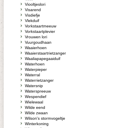
Viooltjeslori
Visarend
Visdiefje
Vlekduif
Vorkstaartmeeuw
Vorkstaartplevier
Vrouwen lori
Vuurgoudhaan
Waaierhoen
Waaierstaartrietzanger
Waaliapapegaaiduif
Waterhoen
Waterpieper
Waterral
Waterrietzanger
Watersnip
Waterspreeuw
Wespendief
Wielewaal
Wilde eend
Wilde zwaan
Wilson's stormvogeltje
Winterkoning