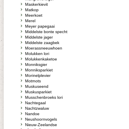
Maskerkievit
Matkop
Meerkoet
Merel
Meyer papegaai
Middelste bonte specht
Middelste jager
Middelste zaagbek
Moerassneeuwhoen
Molukken lori
Molukkenkaketoe
Monniksgier
Monniksparkiet
Morinelplevier
Motmots
Muskuseend
Muskusparkiet
Musschenbroeks lori
Nachtegaal
Nachtzwaluw
Nandoe
Neushoornvogels
Nieuw-Zeelandse