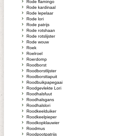
Rode flamingo
Rode kardinaal
Rode lepelaar
Rode lori
Rode patrijs
Rode rotshaan
Rode rotslijster
Rode wouw
Roek
Roelroel
Roerdomp
Roodborst
Roodborstlijster
Roodborsttapuit
Roodbuikpapegaai
Roodgevlekte Lori
Roodhalsfuut
Roodhalsgans
Roodhalslori
Roodkeelduiker
Roodkeelpieper
Roodkopklauwier
Roodmus
Roodpootpatrijs