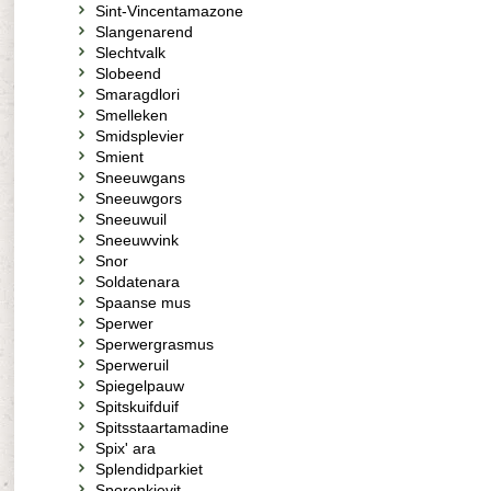
Sint-Vincentamazone
Slangenarend
Slechtvalk
Slobeend
Smaragdlori
Smelleken
Smidsplevier
Smient
Sneeuwgans
Sneeuwgors
Sneeuwuil
Sneeuwvink
Snor
Soldatenara
Spaanse mus
Sperwer
Sperwergrasmus
Sperweruil
Spiegelpauw
Spitskuifduif
Spitsstaartamadine
Spix' ara
Splendidparkiet
Sporenkievit