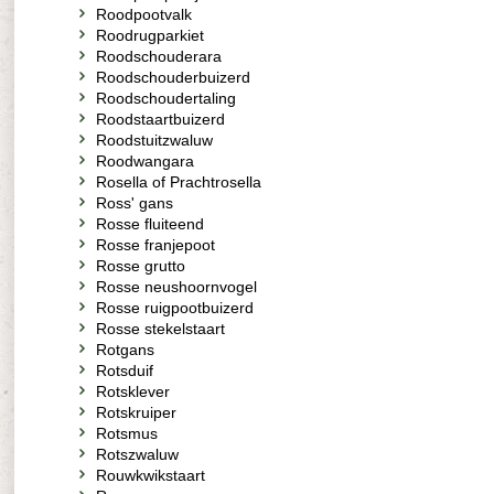
Roodpootvalk
Roodrugparkiet
Roodschouderara
Roodschouderbuizerd
Roodschoudertaling
Roodstaartbuizerd
Roodstuitzwaluw
Roodwangara
Rosella of Prachtrosella
Ross' gans
Rosse fluiteend
Rosse franjepoot
Rosse grutto
Rosse neushoornvogel
Rosse ruigpootbuizerd
Rosse stekelstaart
Rotgans
Rotsduif
Rotsklever
Rotskruiper
Rotsmus
Rotszwaluw
Rouwkwikstaart