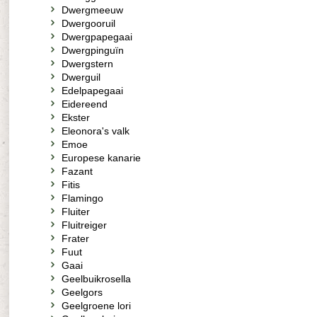
Dwergmeeuw
Dwergooruil
Dwergpapegaai
Dwergpinguïn
Dwergstern
Dwerguil
Edelpapegaai
Eidereend
Ekster
Eleonora's valk
Emoe
Europese kanarie
Fazant
Fitis
Flamingo
Fluiter
Fluitreiger
Frater
Fuut
Gaai
Geelbuikrosella
Geelgors
Geelgroene lori