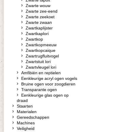
Zwarte tapuit
Zwarte wouw
Zwarte zee-eend
Zwarte zeekoet
Zwarte zwaan
Zwartkaplijster
Zwartkaplori
Zwartkop
Zwartkopmeeuw
Zwartkopcaique
Zwartrugfluitvogel
Zwartstuit lori
Zwartvleugel lori
Amfibiën en reptielen
Eenkleurige acryl ogen vogels
Bruine ogen voor zoogdieren
Transparante ogen
Eenkleurige glas ogen op
draad
Staarten
Materialen
Gereedschappen
Machines
Veiligheid