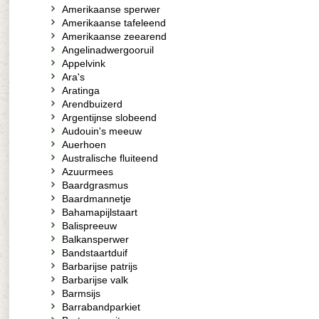
Amerikaanse sperwer
Amerikaanse tafeleend
Amerikaanse zeearend
Angelinadwergooruil
Appelvink
Ara's
Aratinga
Arendbuizerd
Argentijnse slobeend
Audouin's meeuw
Auerhoen
Australische fluiteend
Azuurmees
Baardgrasmus
Baardmannetje
Bahamapijlstaart
Balispreeuw
Balkansperwer
Bandstaartduif
Barbarijse patrijs
Barbarijse valk
Barmsijs
Barrabandparkiet