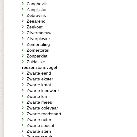
Zanghavik
Zanglijster
Zebravink
Zeearend
Zeekoet
Zilvermeeuw
Zilverplevier
Zomertaling
Zomertortel
Zonparkiet
Zuidelijke
reuzenstormvogel
Zwarte eend
Zwarte ekster
Zwarte kraai
Zwarte leeuwerik
Zwarte lori
Zwarte mees
Zwarte ooievaar
Zwarte roodstaart
Zwarte ruiter
Zwarte specht
Zwarte stern