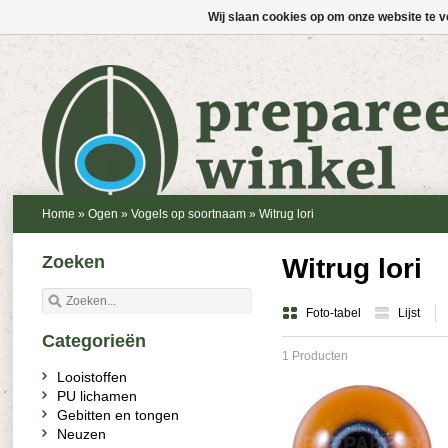
Wij slaan cookies op om onze website te v
Home
»
Ogen
»
Vogels op soortnaam
»
Witrug lori
Zoeken
Witrug lori
Foto-tabel
Lijst
Categorieën
1 Producten
Looistoffen
PU lichamen
Gebitten en tongen
Neuzen