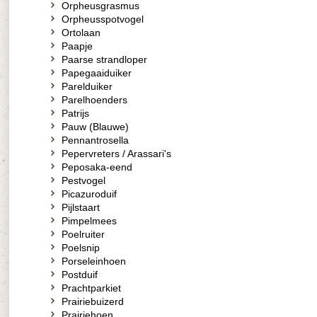
Orpheusgrasmus
Orpheusspotvogel
Ortolaan
Paapje
Paarse strandloper
Papegaaiduiker
Parelduiker
Parelhoenders
Patrijs
Pauw (Blauwe)
Pennantrosella
Pepervreters / Arassari's
Peposaka-eend
Pestvogel
Picazuroduif
Pijlstaart
Pimpelmees
Poelruiter
Poelsnip
Porseleinhoen
Postduif
Prachtparkiet
Prairiebuizerd
Prairiehoen