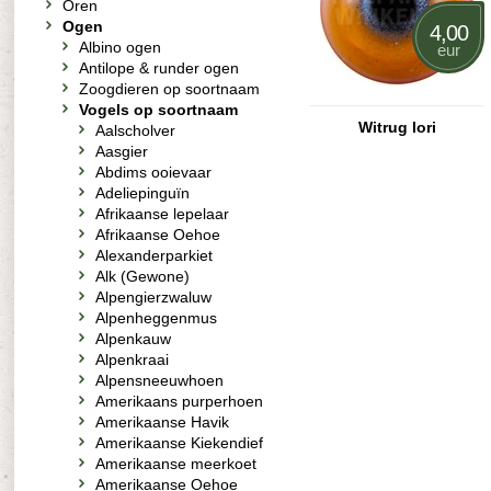
Oren
Ogen
4,00
Albino ogen
eur
Antilope & runder ogen
Zoogdieren op soortnaam
Vogels op soortnaam
Witrug lori
Aalscholver
Aasgier
Abdims ooievaar
Adeliepinguïn
Afrikaanse lepelaar
Afrikaanse Oehoe
Alexanderparkiet
Alk (Gewone)
Alpengierzwaluw
Alpenheggenmus
Alpenkauw
Alpenkraai
Alpensneeuwhoen
Amerikaans purperhoen
Amerikaanse Havik
Amerikaanse Kiekendief
Amerikaanse meerkoet
Amerikaanse Oehoe