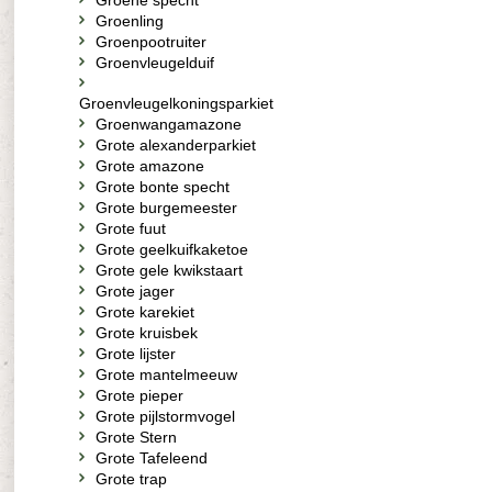
Groene specht
Groenling
Groenpootruiter
Groenvleugelduif
Groenvleugelkoningsparkiet
Groenwangamazone
Grote alexanderparkiet
Grote amazone
Grote bonte specht
Grote burgemeester
Grote fuut
Grote geelkuifkaketoe
Grote gele kwikstaart
Grote jager
Grote karekiet
Grote kruisbek
Grote lijster
Grote mantelmeeuw
Grote pieper
Grote pijlstormvogel
Grote Stern
Grote Tafeleend
Grote trap