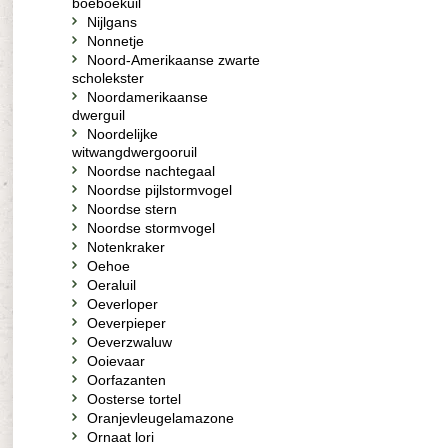
boeboekuil
Nijlgans
Nonnetje
Noord-Amerikaanse zwarte
scholekster
Noordamerikaanse
dwerguil
Noordelijke
witwangdwergooruil
Noordse nachtegaal
Noordse pijlstormvogel
Noordse stern
Noordse stormvogel
Notenkraker
Oehoe
Oeraluil
Oeverloper
Oeverpieper
Oeverzwaluw
Ooievaar
Oorfazanten
Oosterse tortel
Oranjevleugelamazone
Ornaat lori