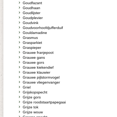
Goudfazant
Goudhaan
Goudlijster
Goudplevier
Goudvink
Goudvoorhoofdjufferduif
Gouldamadine
Grasmus
Grasparkiet
Graspieper
Grauwe franjepoot
Grauwe gans
Grauwe gors
Grauwe kiekendief
Grauwe klauwier
Grauwe pijlstormvogel
Grauwe vliegenvanger
Griel
Grijskopspecht
Grijze gors
Grijze roodstaartpapegaai
Grijze tok
Grijze wouw