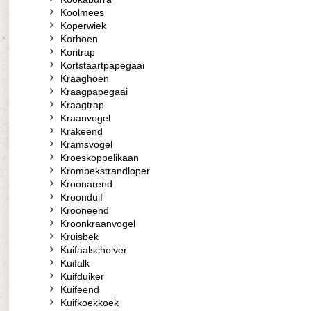
Koolmees
Koperwiek
Korhoen
Koritrap
Kortstaartpapegaai
Kraaghoen
Kraagpapegaai
Kraagtrap
Kraanvogel
Krakeend
Kramsvogel
Kroeskoppelikaan
Krombekstrandloper
Kroonarend
Kroonduif
Krooneend
Kroonkraanvogel
Kruisbek
Kuifaalscholver
Kuifalk
Kuifduiker
Kuifeend
Kuifkoekkoek