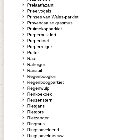
Prelaatfazant
Prieelvogels
Prinses van Wales-parkiet
Provencaalse grasmus
Pruimekopparkiet
Purperbuik lori
Purperkoet
Purperreiger
Putter
Raaf
Ralreiger
Ransuil
Regenbooglori
Regenboogparkiet
Regenwulp
Renkoekoek
Reuzenstern
Rietgans
Rietgors
Rietzanger
Ringmus
Ringsnaveleend
Ringsnavelmeeuw