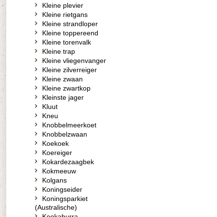
Kleine plevier
Kleine rietgans
Kleine strandloper
Kleine toppereend
Kleine torenvalk
Kleine trap
Kleine vliegenvanger
Kleine zilverreiger
Kleine zwaan
Kleine zwartkop
Kleinste jager
Kluut
Kneu
Knobbelmeerkoet
Knobbelzwaan
Koekoek
Koereiger
Kokardezaagbek
Kokmeeuw
Kolgans
Koningseider
Koningsparkiet
(Australische)
Kookaburra