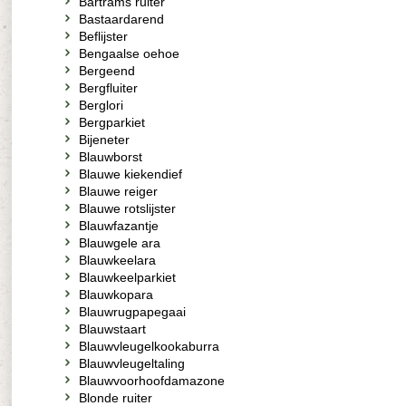
Bartrams ruiter
Bastaardarend
Beflijster
Bengaalse oehoe
Bergeend
Bergfluiter
Berglori
Bergparkiet
Bijeneter
Blauwborst
Blauwe kiekendief
Blauwe reiger
Blauwe rotslijster
Blauwfazantje
Blauwgele ara
Blauwkeelara
Blauwkeelparkiet
Blauwkopara
Blauwrugpapegaai
Blauwstaart
Blauwvleugelkookaburra
Blauwvleugeltaling
Blauwvoorhoofdamazone
Blonde ruiter