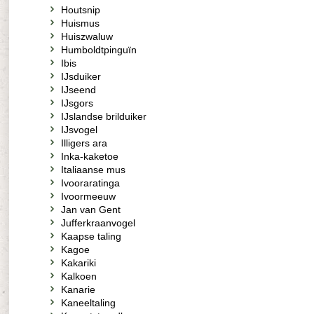
Houtsnip
Huismus
Huiszwaluw
Humboldtpinguïn
Ibis
IJsduiker
IJseend
IJsgors
IJslandse brilduiker
IJsvogel
Illigers ara
Inka-kaketoe
Italiaanse mus
Ivooraratinga
Ivoormeeuw
Jan van Gent
Jufferkraanvogel
Kaapse taling
Kagoe
Kakariki
Kalkoen
Kanarie
Kaneeltaling