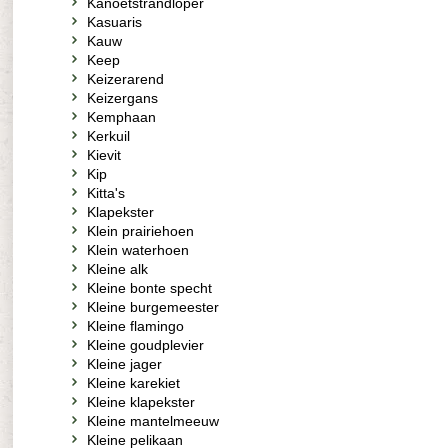
Kanoetstrandloper
Kasuaris
Kauw
Keep
Keizerarend
Keizergans
Kemphaan
Kerkuil
Kievit
Kip
Kitta's
Klapekster
Klein prairiehoen
Klein waterhoen
Kleine alk
Kleine bonte specht
Kleine burgemeester
Kleine flamingo
Kleine goudplevier
Kleine jager
Kleine karekiet
Kleine klapekster
Kleine mantelmeeuw
Kleine pelikaan