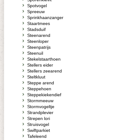
Spotvogel
Spreeuw
Sprinkhaanzanger
Staartmees
Stadsduif
Steenarend
Steenloper
Steenpatrijs
Steenuil
Stekelstaarthoen
Stellers eider
Stellers zeearend
Steltkluut
Steppe arend
Steppehoen
Steppekiekendief
Stormmeeuw
Stormvogeltje
Strandplevier
Strepen lori
Struisvogel
Swiftparkiet
Tafeleend