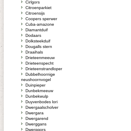
Cirlgors
Citroenparkiet
Citroensijs
Coopers sperwer
Cuba-amazone
Diamantduif
Dodaars
Dolksteekduif
Dougalls stern
Draaihals
Drieteenmeeuw
Drieteenspecht
Drieteenstrandloper
Dubbelhoornige
neushoornvogel
Duinpieper
Dunbekmeeuw
Dunbekwulp
Duyvenbodes lori
Dwergaalscholver
Dwergara
Dwergarend
Dwerggans
Dwerggors