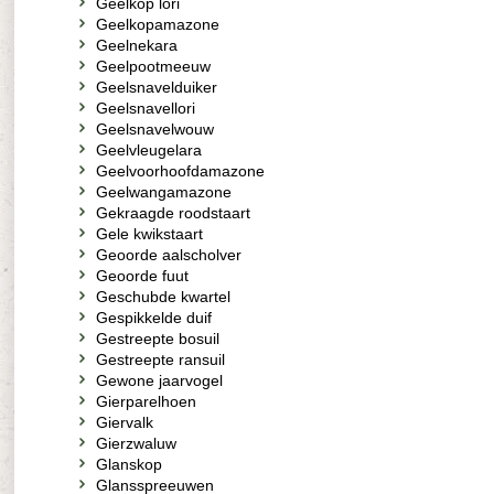
Geelkop lori
Geelkopamazone
Geelnekara
Geelpootmeeuw
Geelsnavelduiker
Geelsnavellori
Geelsnavelwouw
Geelvleugelara
Geelvoorhoofdamazone
Geelwangamazone
Gekraagde roodstaart
Gele kwikstaart
Geoorde aalscholver
Geoorde fuut
Geschubde kwartel
Gespikkelde duif
Gestreepte bosuil
Gestreepte ransuil
Gewone jaarvogel
Gierparelhoen
Giervalk
Gierzwaluw
Glanskop
Glansspreeuwen