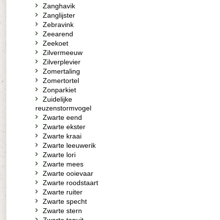
Zanghavik
Zanglijster
Zebravink
Zeearend
Zeekoet
Zilvermeeuw
Zilverplevier
Zomertaling
Zomertortel
Zonparkiet
Zuidelijke
reuzenstormvogel
Zwarte eend
Zwarte ekster
Zwarte kraai
Zwarte leeuwerik
Zwarte lori
Zwarte mees
Zwarte ooievaar
Zwarte roodstaart
Zwarte ruiter
Zwarte specht
Zwarte stern