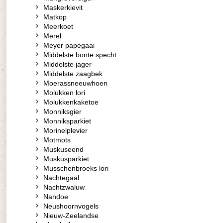
Maskerkievit
Matkop
Meerkoet
Merel
Meyer papegaai
Middelste bonte specht
Middelste jager
Middelste zaagbek
Moerassneeuwhoen
Molukken lori
Molukkenkaketoe
Monniksgier
Monniksparkiet
Morinelplevier
Motmots
Muskuseend
Muskusparkiet
Musschenbroeks lori
Nachtegaal
Nachtzwaluw
Nandoe
Neushoornvogels
Nieuw-Zeelandse