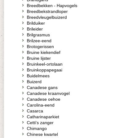
Breedbekken - Hapvogels
Breedbekstrandloper
Breedvleugelbuizerd
Brilduiker
Brileider
Brilgrasmus
Brilzee-eend
Brotogerissen
Bruine kiekendief
Bruine lijster
Bruinkeel-ortolaan
Bruinkoppapegaai
Buidelmees
Buizerd
Canadese gans
Canadese kraanvogel
Canadese oehoe
Carolina-eend
Casarca
Catharinaparkiet
Cetti's zanger
Chimango
Chinese kwartel