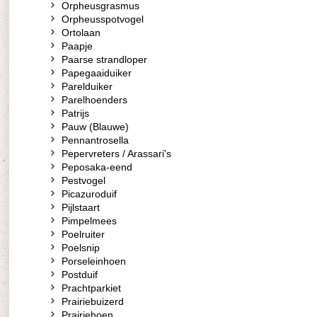
Orpheusgrasmus
Orpheusspotvogel
Ortolaan
Paapje
Paarse strandloper
Papegaaiduiker
Parelduiker
Parelhoenders
Patrijs
Pauw (Blauwe)
Pennantrosella
Pepervreters / Arassari's
Peposaka-eend
Pestvogel
Picazuroduif
Pijlstaart
Pimpelmees
Poelruiter
Poelsnip
Porseleinhoen
Postduif
Prachtparkiet
Prairiebuizerd
Prairiehoen