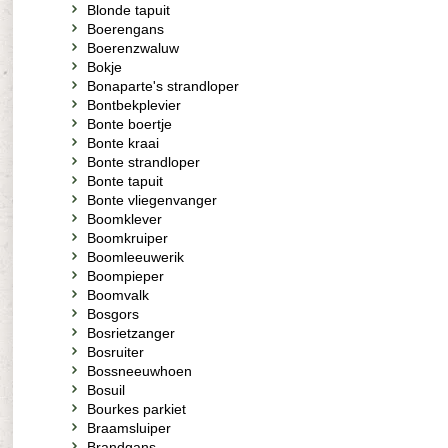
Blonde tapuit
Boerengans
Boerenzwaluw
Bokje
Bonaparte's strandloper
Bontbekplevier
Bonte boertje
Bonte kraai
Bonte strandloper
Bonte tapuit
Bonte vliegenvanger
Boomklever
Boomkruiper
Boomleeuwerik
Boompieper
Boomvalk
Bosgors
Bosrietzanger
Bosruiter
Bossneeuwhoen
Bosuil
Bourkes parkiet
Braamsluiper
Brandgans