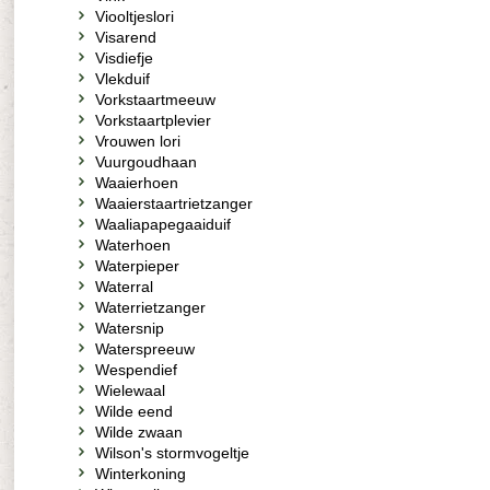
Viooltjeslori
Visarend
Visdiefje
Vlekduif
Vorkstaartmeeuw
Vorkstaartplevier
Vrouwen lori
Vuurgoudhaan
Waaierhoen
Waaierstaartrietzanger
Waaliapapegaaiduif
Waterhoen
Waterpieper
Waterral
Waterrietzanger
Watersnip
Waterspreeuw
Wespendief
Wielewaal
Wilde eend
Wilde zwaan
Wilson's stormvogeltje
Winterkoning