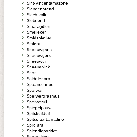
Sint-Vincentamazone
Slangenarend
Slechtvalk
Slobeend
Smaragdlori
Smelleken
Smidsplevier
Smient
Sneeuwgans
Sneeuwgors
Sneeuwuil
Sneeuwvink
Snor
Soldatenara
Spaanse mus
Sperwer
Sperwergrasmus
Sperweruil
Spiegelpauw
Spitskuifduif
Spitsstaartamadine
Spix' ara
Splendidparkiet
Sporenkievit