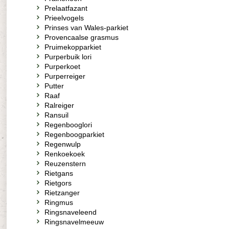
Prelaatfazant
Prieelvogels
Prinses van Wales-parkiet
Provencaalse grasmus
Pruimekopparkiet
Purperbuik lori
Purperkoet
Purperreiger
Putter
Raaf
Ralreiger
Ransuil
Regenbooglori
Regenboogparkiet
Regenwulp
Renkoekoek
Reuzenstern
Rietgans
Rietgors
Rietzanger
Ringmus
Ringsnaveleend
Ringsnavelmeeuw