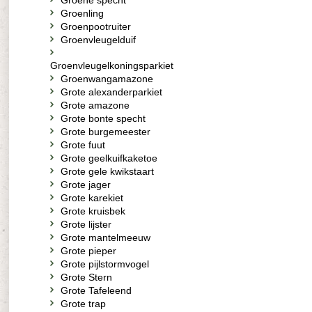
Groene specht
Groenling
Groenpootruiter
Groenvleugelduif
Groenvleugelkoningsparkiet
Groenwangamazone
Grote alexanderparkiet
Grote amazone
Grote bonte specht
Grote burgemeester
Grote fuut
Grote geelkuifkaketoe
Grote gele kwikstaart
Grote jager
Grote karekiet
Grote kruisbek
Grote lijster
Grote mantelmeeuw
Grote pieper
Grote pijlstormvogel
Grote Stern
Grote Tafeleend
Grote trap