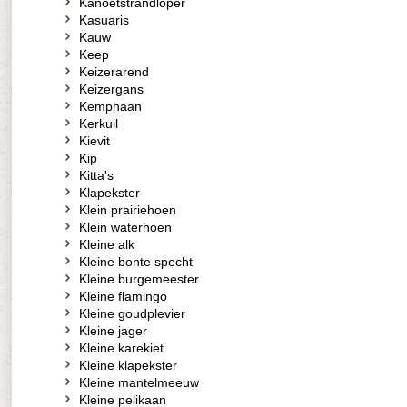
Kanoetstrandloper
Kasuaris
Kauw
Keep
Keizerarend
Keizergans
Kemphaan
Kerkuil
Kievit
Kip
Kitta's
Klapekster
Klein prairiehoen
Klein waterhoen
Kleine alk
Kleine bonte specht
Kleine burgemeester
Kleine flamingo
Kleine goudplevier
Kleine jager
Kleine karekiet
Kleine klapekster
Kleine mantelmeeuw
Kleine pelikaan