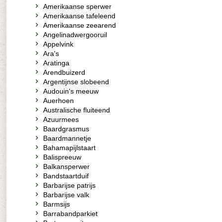
Amerikaanse sperwer
Amerikaanse tafeleend
Amerikaanse zeearend
Angelinadwergooruil
Appelvink
Ara's
Aratinga
Arendbuizerd
Argentijnse slobeend
Audouin's meeuw
Auerhoen
Australische fluiteend
Azuurmees
Baardgrasmus
Baardmannetje
Bahamapijlstaart
Balispreeuw
Balkansperwer
Bandstaartduif
Barbarijse patrijs
Barbarijse valk
Barmsijs
Barrabandparkiet