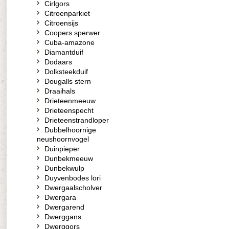
Cirlgors
Citroenparkiet
Citroensijs
Coopers sperwer
Cuba-amazone
Diamantduif
Dodaars
Dolksteekduif
Dougalls stern
Draaihals
Drieteenmeeuw
Drieteenspecht
Drieteenstrandloper
Dubbelhoornige
neushoornvogel
Duinpieper
Dunbekmeeuw
Dunbekwulp
Duyvenbodes lori
Dwergaalscholver
Dwergara
Dwergarend
Dwerggans
Dwerggors