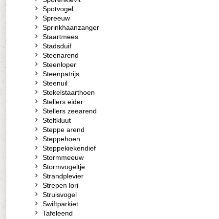
Spotvogel
Spreeuw
Sprinkhaanzanger
Staartmees
Stadsduif
Steenarend
Steenloper
Steenpatrijs
Steenuil
Stekelstaarthoen
Stellers eider
Stellers zeearend
Steltkluut
Steppe arend
Steppehoen
Steppekiekendief
Stormmeeuw
Stormvogeltje
Strandplevier
Strepen lori
Struisvogel
Swiftparkiet
Tafeleend