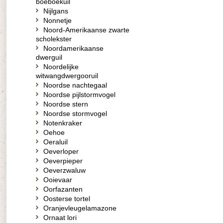
boeboekuil
Nijlgans
Nonnetje
Noord-Amerikaanse zwarte
scholekster
Noordamerikaanse
dwerguil
Noordelijke
witwangdwergooruil
Noordse nachtegaal
Noordse pijlstormvogel
Noordse stern
Noordse stormvogel
Notenkraker
Oehoe
Oeraluil
Oeverloper
Oeverpieper
Oeverzwaluw
Ooievaar
Oorfazanten
Oosterse tortel
Oranjevleugelamazone
Ornaat lori