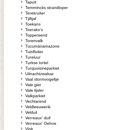
Tapuit
Temmincks strandloper
Terekruiter
Tjiftjaf
Toekans
Toerako's
Toppereend
Torenvalk
Tucumánamazone
Tuinfluiter
Tureluur
Turkse tortel
Turquoisineparkiet
Uilnachtzwaluw
Vaal stormvogeltje
Vale gier
Vale lijster
Valkparkiet
Vechtarend
Veldleeuwerik
Velduil
Verreaux' duif
Verreaux' Oehoe
Vink