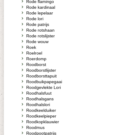
Rode flamingo
Rode kardinaal
Rode lepelaar
Rode lori
Rode patrijs
Rode rotshaan
Rode rotslijster
Rode wouw
Roek
Roelroel
Roerdomp
Roodborst
Roodborstlijster
Roodborsttapuit
Roodbuikpapegaai
Roodgevlekte Lori
Roodhalsfuut
Roodhalsgans
Roodhalslori
Roodkeelduiker
Roodkeelpieper
Roodkopklauwier
Roodmus
Roodpootpatrijs