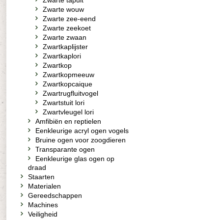
Zwarte tapuit
Zwarte wouw
Zwarte zee-eend
Zwarte zeekoet
Zwarte zwaan
Zwartkaplijster
Zwartkaplori
Zwartkop
Zwartkopmeeuw
Zwartkopcaique
Zwartrugfluitvogel
Zwartstuit lori
Zwartvleugel lori
Amfibiën en reptielen
Eenkleurige acryl ogen vogels
Bruine ogen voor zoogdieren
Transparante ogen
Eenkleurige glas ogen op
draad
Staarten
Materialen
Gereedschappen
Machines
Veiligheid