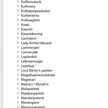
Kuifleeuwerik
Kuifmees
Kuifpapegaaiduiker
Kuifseriema
Kuifzaagbek
Kwak
Kwartel
Kwartelkoning
Lachstern
Lady Amherstfazant
Lammergier
Lannervalk
Laplanduil
Lelkraanvogel
Lepelaar
Lord Derby's parkiet
Magelhaenscholekster
Magoeari
Maina's / Mynah's
Maïsparkiet
Malabarparkiet
Mandarijneend
Manengans
Mangrovereiger