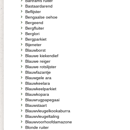
Bartrams ruiter
Bastaardarend
Beflijster
Bengaalse oehoe
Bergeend
Bergfluiter
Berglori
Bergparkiet
Bijeneter
Blauwborst
Blauwe kiekendief
Blauwe reiger
Blauwe rotslijster
Blauwfazantje
Blauwgele ara
Blauwkeelara
Blauwkeelparkiet
Blauwkopara
Blauwrugpapegaai
Blauwstaart
Blauwvleugelkookaburra
Blauwvleugeltaling
Blauwvoorhoofdamazone
Blonde ruiter