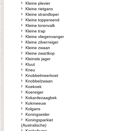
Kleine plevier
Kleine rietgans
Kleine strandloper
Kleine toppereend
Kleine torenvalk
Kleine trap
Kleine vliegenvanger
Kleine zilverreiger
Kleine zwaan
Kleine zwartkop
Kleinste jager
Kluut
Kneu
Knobbelmeerkoet
Knobbelzwaan
Koekoek
Koereiger
Kokardezaagbek
Kokmeeuw
Kolgans
Koningseider
Koningsparkiet
(Australische)
Kookaburra