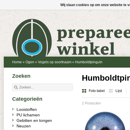
Wij slaan cookies op om onze website te v
Home
»
Ogen
»
Vogels op soortnaam
»
Humboldtpinguïn
Zoeken
Humboldtpi
Foto-tabel
Lijst
Categorieën
2 Producten
Looistoffen
PU lichamen
Gebitten en tongen
Neuzen