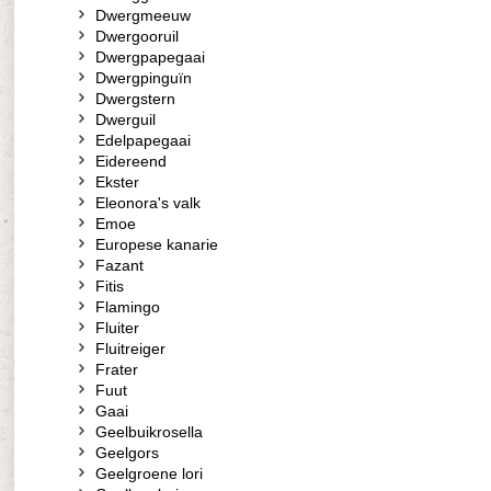
Dwergmeeuw
Dwergooruil
Dwergpapegaai
Dwergpinguïn
Dwergstern
Dwerguil
Edelpapegaai
Eidereend
Ekster
Eleonora's valk
Emoe
Europese kanarie
Fazant
Fitis
Flamingo
Fluiter
Fluitreiger
Frater
Fuut
Gaai
Geelbuikrosella
Geelgors
Geelgroene lori