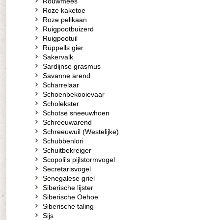
Rouwmees
Roze kaketoe
Roze pelikaan
Ruigpootbuizerd
Ruigpootuil
Rüppells gier
Sakervalk
Sardijnse grasmus
Savanne arend
Scharrelaar
Schoenbekooievaar
Scholekster
Schotse sneeuwhoen
Schreeuwarend
Schreeuwuil (Westelijke)
Schubbenlori
Schuitbekreiger
Scopoli's pijlstormvogel
Secretarisvogel
Senegalese griel
Siberische lijster
Siberische Oehoe
Siberische taling
Sijs