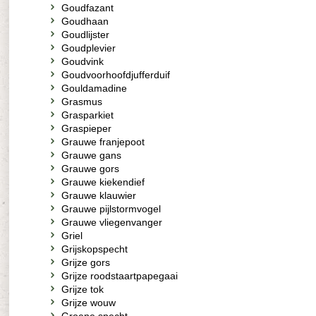
Goudfazant
Goudhaan
Goudlijster
Goudplevier
Goudvink
Goudvoorhoofdjufferduif
Gouldamadine
Grasmus
Grasparkiet
Graspieper
Grauwe franjepoot
Grauwe gans
Grauwe gors
Grauwe kiekendief
Grauwe klauwier
Grauwe pijlstormvogel
Grauwe vliegenvanger
Griel
Grijskopspecht
Grijze gors
Grijze roodstaartpapegaai
Grijze tok
Grijze wouw