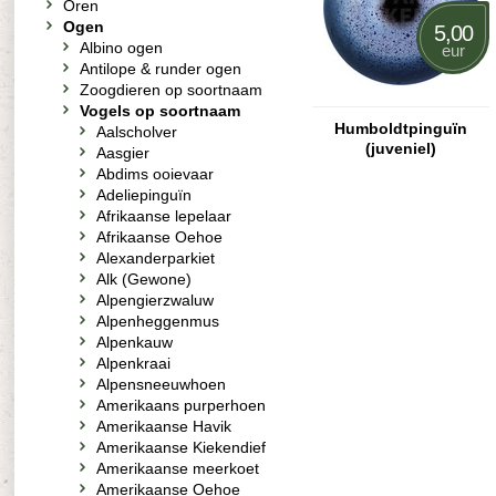
Oren
Ogen
5,00
Albino ogen
eur
Antilope & runder ogen
Zoogdieren op soortnaam
Vogels op soortnaam
Humboldtpinguïn
Aalscholver
(juveniel)
Aasgier
Abdims ooievaar
Adeliepinguïn
Afrikaanse lepelaar
Afrikaanse Oehoe
Alexanderparkiet
Alk (Gewone)
Alpengierzwaluw
Alpenheggenmus
Alpenkauw
Alpenkraai
Alpensneeuwhoen
Amerikaans purperhoen
Amerikaanse Havik
Amerikaanse Kiekendief
Amerikaanse meerkoet
Amerikaanse Oehoe