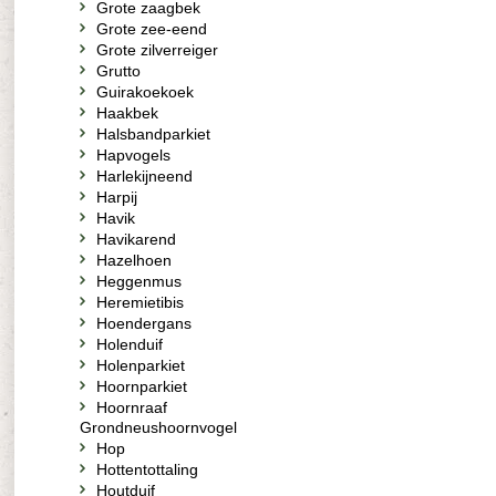
Grote zaagbek
Grote zee-eend
Grote zilverreiger
Grutto
Guirakoekoek
Haakbek
Halsbandparkiet
Hapvogels
Harlekijneend
Harpij
Havik
Havikarend
Hazelhoen
Heggenmus
Heremietibis
Hoendergans
Holenduif
Holenparkiet
Hoornparkiet
Hoornraaf
Grondneushoornvogel
Hop
Hottentottaling
Houtduif