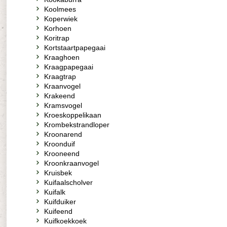
Koolmees
Koperwiek
Korhoen
Koritrap
Kortstaartpapegaai
Kraaghoen
Kraagpapegaai
Kraagtrap
Kraanvogel
Krakeend
Kramsvogel
Kroeskoppelikaan
Krombekstrandloper
Kroonarend
Kroonduif
Krooneend
Kroonkraanvogel
Kruisbek
Kuifaalscholver
Kuifalk
Kuifduiker
Kuifeend
Kuifkoekkoek