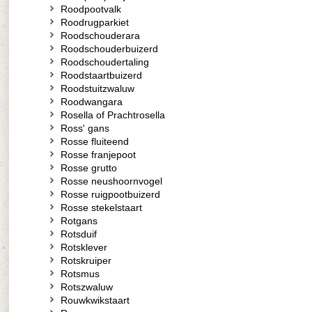
Roodpootvalk
Roodrugparkiet
Roodschouderara
Roodschouderbuizerd
Roodschoudertaling
Roodstaartbuizerd
Roodstuitzwaluw
Roodwangara
Rosella of Prachtrosella
Ross' gans
Rosse fluiteend
Rosse franjepoot
Rosse grutto
Rosse neushoornvogel
Rosse ruigpootbuizerd
Rosse stekelstaart
Rotgans
Rotsduif
Rotsklever
Rotskruiper
Rotsmus
Rotszwaluw
Rouwkwikstaart