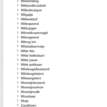
Wintertaling
Witbandkruisbek
Witbuikcaique
Witgatje
Witkeelduif
Witkopeend
Witkopgier
Witnekkraanvogel
Witoogeend
Witrug lori
Witstuitbarmsijs
Witte ibis
Witte kwikstaart
Witte pauw
Witte pelikaan
Witvleugelboseend
Witvleugelstern
Witwangstern
Woestijnbuizerd
Woestijnoehoe
Woestijnvalk
Woudaap
Wulp
Zandhoen