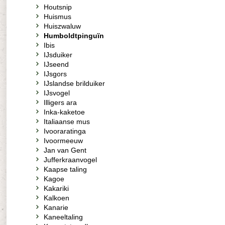
Houtsnip
Huismus
Huiszwaluw
Humboldtpinguïn
Ibis
IJsduiker
IJseend
IJsgors
IJslandse brilduiker
IJsvogel
Illigers ara
Inka-kaketoe
Italiaanse mus
Ivooraratinga
Ivoormeeuw
Jan van Gent
Jufferkraanvogel
Kaapse taling
Kagoe
Kakariki
Kalkoen
Kanarie
Kaneeltaling