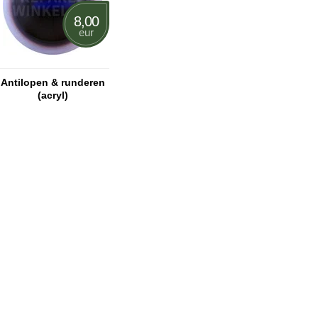
8,00
eur
Antilopen & runderen
(acryl)