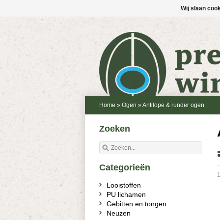
Wij slaan coo
Home
»
Ogen
»
Antilope & runder ogen
Zoeken
Categorieën
1
Looistoffen
PU lichamen
Gebitten en tongen
Neuzen