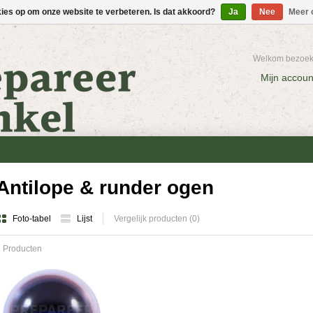
kies op om onze website te verbeteren. Is dat akkoord?
Ja
Nee
Meer 
Welkom bezoeke
Mijn accoun
Antilope & runder ogen
Foto-tabel
Lijst
Vergelijk producten (0)
 Producten