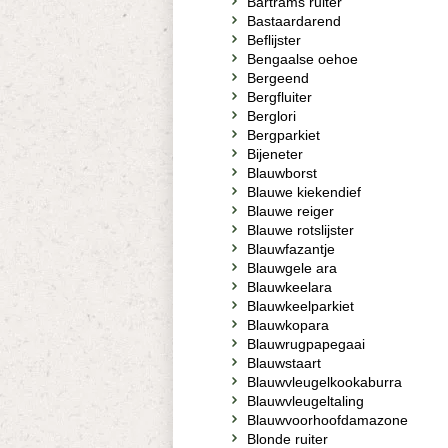
Bartrams ruiter
Bastaardarend
Beflijster
Bengaalse oehoe
Bergeend
Bergfluiter
Berglori
Bergparkiet
Bijeneter
Blauwborst
Blauwe kiekendief
Blauwe reiger
Blauwe rotslijster
Blauwfazantje
Blauwgele ara
Blauwkeelara
Blauwkeelparkiet
Blauwkopara
Blauwrugpapegaai
Blauwstaart
Blauwvleugelkookaburra
Blauwvleugeltaling
Blauwvoorhoofdamazone
Blonde ruiter