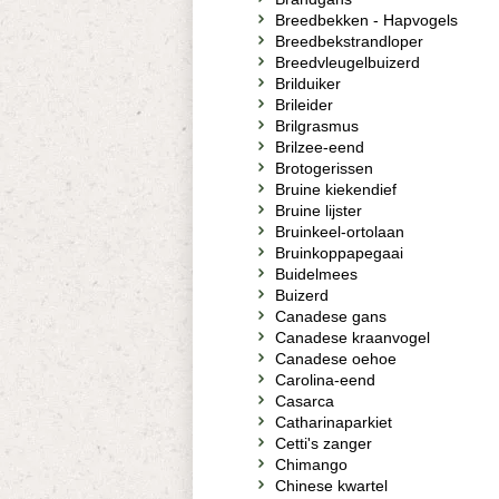
Breedbekken - Hapvogels
Breedbekstrandloper
Breedvleugelbuizerd
Brilduiker
Brileider
Brilgrasmus
Brilzee-eend
Brotogerissen
Bruine kiekendief
Bruine lijster
Bruinkeel-ortolaan
Bruinkoppapegaai
Buidelmees
Buizerd
Canadese gans
Canadese kraanvogel
Canadese oehoe
Carolina-eend
Casarca
Catharinaparkiet
Cetti's zanger
Chimango
Chinese kwartel