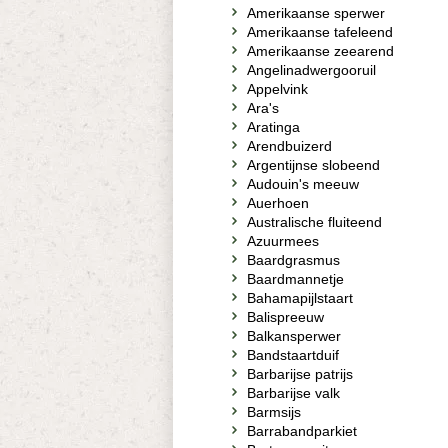
Amerikaanse sperwer
Amerikaanse tafeleend
Amerikaanse zeearend
Angelinadwergooruil
Appelvink
Ara's
Aratinga
Arendbuizerd
Argentijnse slobeend
Audouin's meeuw
Auerhoen
Australische fluiteend
Azuurmees
Baardgrasmus
Baardmannetje
Bahamapijlstaart
Balispreeuw
Balkansperwer
Bandstaartduif
Barbarijse patrijs
Barbarijse valk
Barmsijs
Barrabandparkiet