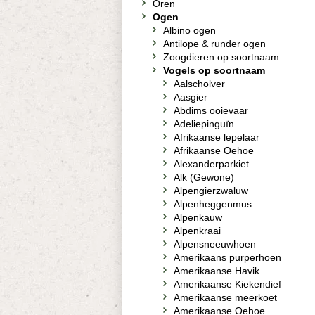
Oren
Ogen
Albino ogen
Antilope & runder ogen
Zoogdieren op soortnaam
Vogels op soortnaam
Aalscholver
Aasgier
Abdims ooievaar
Adeliepinguïn
Afrikaanse lepelaar
Afrikaanse Oehoe
Alexanderparkiet
Alk (Gewone)
Alpengierzwaluw
Alpenheggenmus
Alpenkauw
Alpenkraai
Alpensneeuwhoen
Amerikaans purperhoen
Amerikaanse Havik
Amerikaanse Kiekendief
Amerikaanse meerkoet
Amerikaanse Oehoe