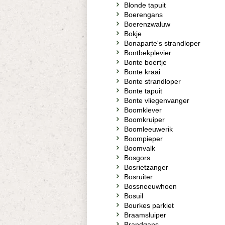
Blonde tapuit
Boerengans
Boerenzwaluw
Bokje
Bonaparte's strandloper
Bontbekplevier
Bonte boertje
Bonte kraai
Bonte strandloper
Bonte tapuit
Bonte vliegenvanger
Boomklever
Boomkruiper
Boomleeuwerik
Boompieper
Boomvalk
Bosgors
Bosrietzanger
Bosruiter
Bossneeuwhoen
Bosuil
Bourkes parkiet
Braamsluiper
Brandgans