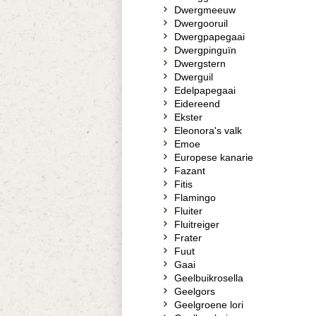
Dwergmeeuw
Dwergooruil
Dwergpapegaai
Dwergpinguïn
Dwergstern
Dwerguil
Edelpapegaai
Eidereend
Ekster
Eleonora's valk
Emoe
Europese kanarie
Fazant
Fitis
Flamingo
Fluiter
Fluitreiger
Frater
Fuut
Gaai
Geelbuikrosella
Geelgors
Geelgroene lori