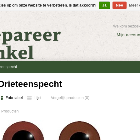
kies op om onze website te verbeteren. Is dat akkoord?
Ja
Nee
Meer 
Welkom bezoeke
Mijn accoun
teenspecht
Drieteenspecht
Foto-tabel
Lijst
Vergelijk producten (0)
 Producten