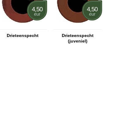
4,50
4,50
eur
eur
Drieteenspecht
Drieteenspecht
(juveniel)