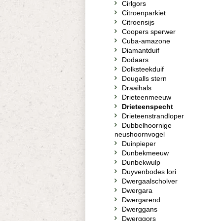
Cirlgors
Citroenparkiet
Citroensijs
Coopers sperwer
Cuba-amazone
Diamantduif
Dodaars
Dolksteekduif
Dougalls stern
Draaihals
Drieteenmeeuw
Drieteenspecht
Drieteenstrandloper
Dubbelhoornige
neushoornvogel
Duinpieper
Dunbekmeeuw
Dunbekwulp
Duyvenbodes lori
Dwergaalscholver
Dwergara
Dwergarend
Dwerggans
Dwerggors