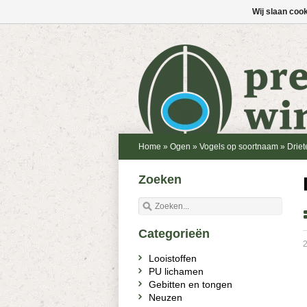
Wij slaan coo
Home
»
Ogen
»
Vogels op soortnaam
»
Drie
Zoeken
Categorieën
2
Looistoffen
PU lichamen
Gebitten en tongen
Neuzen