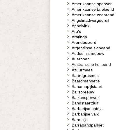
Amerikaanse sperwer
Amerikaanse tafeleend
Amerikaanse zeearend
Angelinadwergooruil
Appelvink
Ara's
Aratinga
Arendbuizerd
Argentijnse slobeend
Audouin's meeuw
Auerhoen
Australische fluiteend
Azuurmees
Baardgrasmus
Baardmannetje
Bahamapijlstaart
Balispreeuw
Balkansperwer
Bandstaartduif
Barbarijse patrijs
Barbarijse valk
Barmsijs
Barrabandparkiet