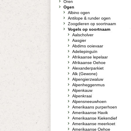
Oren
Ogen
Albino ogen
Antilope & runder ogen
Zoogdieren op soortnaam
Vogels op soortnaam
Aalscholver
Aasgier
Abdims ooievaar
Adeliepinguïn
Afrikaanse lepelaar
Afrikaanse Oehoe
Alexanderparkiet
Alk (Gewone)
Alpengierzwaluw
Alpenheggenmus
Alpenkauw
Alpenkraai
Alpensneeuwhoen
Amerikaans purperhoen
Amerikaanse Havik
Amerikaanse Kiekendief
Amerikaanse meerkoet
Amerikaanse Oehoe