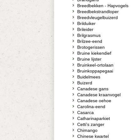
Breedbekken - Hapvogels
Breedbekstrandloper
Breedvleugelbuizerd
Brilduiker
Brileider
Brilgrasmus
Brilzee-eend
Brotogerissen
Bruine kiekendief
Bruine lijster
Bruinkeel-ortolaan
Bruinkoppapegaai
Buidelmees
Buizerd
Canadese gans
Canadese kraanvogel
Canadese oehoe
Carolina-eend
Casarca
Catharinaparkiet
Cetti's zanger
Chimango
Chinese kwartel