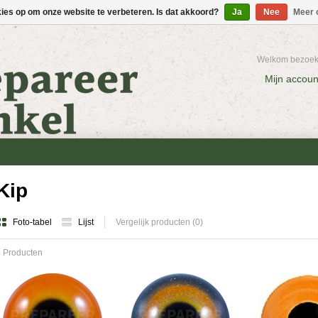
kies op om onze website te verbeteren. Is dat akkoord?
Ja
Nee
Meer 
Welkom bezoeke
Mijn accoun
Kip
Foto-tabel
Lijst
Vergelijk producten (0)
 Producten