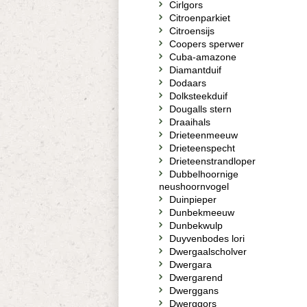
Cirlgors
Citroenparkiet
Citroensijs
Coopers sperwer
Cuba-amazone
Diamantduif
Dodaars
Dolksteekduif
Dougalls stern
Draaihals
Drieteenmeeuw
Drieteenspecht
Drieteenstrandloper
Dubbelhoornige
neushoornvogel
Duinpieper
Dunbekmeeuw
Dunbekwulp
Duyvenbodes lori
Dwergaalscholver
Dwergara
Dwergarend
Dwerggans
Dwerggors