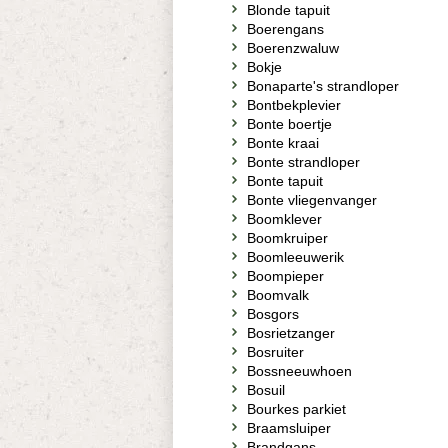
Blonde tapuit
Boerengans
Boerenzwaluw
Bokje
Bonaparte's strandloper
Bontbekplevier
Bonte boertje
Bonte kraai
Bonte strandloper
Bonte tapuit
Bonte vliegenvanger
Boomklever
Boomkruiper
Boomleeuwerik
Boompieper
Boomvalk
Bosgors
Bosrietzanger
Bosruiter
Bossneeuwhoen
Bosuil
Bourkes parkiet
Braamsluiper
Brandgans