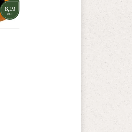
8,19
eur