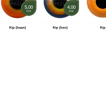
5,00
4,00
eur
eur
Kip (haan)
Kip (hen)
Kip