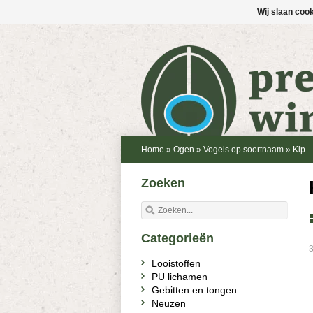
Wij slaan coo
Home
»
Ogen
»
Vogels op soortnaam
»
Kip
Zoeken
Categorieën
3
Looistoffen
PU lichamen
Gebitten en tongen
Neuzen