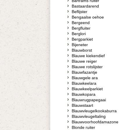
Bartrams ruiter
Bastaardarend
Beflijster
Bengaalse oehoe
Bergeend
Bergfluiter
Berglori
Bergparkiet
Bijeneter
Blauwborst
Blauwe kiekendief
Blauwe reiger
Blauwe rotslijster
Blauwfazantje
Blauwgele ara
Blauwkeelara
Blauwkeelparkiet
Blauwkopara
Blauwrugpapegaai
Blauwstaart
Blauwvleugelkookaburra
Blauwvleugeltaling
Blauwvoorhoofdamazone
Blonde ruiter