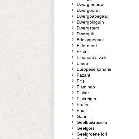
Dwergmeeuw
Dwergooruil
Dwergpapegaai
Dwergpinguïn
Dwergstern
Dwerguil
Edelpapegaai
Eidereend
Ekster
Eleonora's valk
Emoe
Europese kanarie
Fazant
Fitis
Flamingo
Fluiter
Fluitreiger
Frater
Fuut
Gaai
Geelbuikrosella
Geelgors
Geelgroene lori