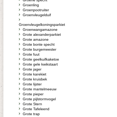
Groene specht
Groenling
Groenpootruiter
Groenvleugelduif
Groenvleugelkoningsparkiet
Groenwangamazone
Grote alexanderparkiet
Grote amazone
Grote bonte specht
Grote burgemeester
Grote fuut
Grote geelkuifkaketoe
Grote gele kwikstaart
Grote jager
Grote karekiet
Grote kruisbek
Grote lijster
Grote mantelmeeuw
Grote pieper
Grote pijlstormvogel
Grote Stern
Grote Tafeleend
Grote trap