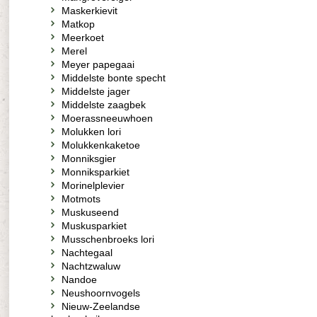
Maskerkievit
Matkop
Meerkoet
Merel
Meyer papegaai
Middelste bonte specht
Middelste jager
Middelste zaagbek
Moerassneeuwhoen
Molukken lori
Molukkenkaketoe
Monniksgier
Monniksparkiet
Morinelplevier
Motmots
Muskuseend
Muskusparkiet
Musschenbroeks lori
Nachtegaal
Nachtzwaluw
Nandoe
Neushoornvogels
Nieuw-Zeelandse