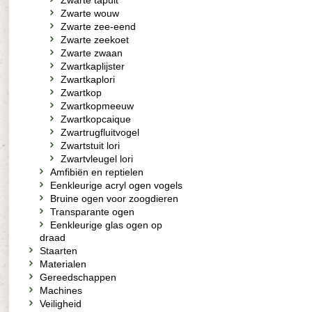
Zwarte tapuit
Zwarte wouw
Zwarte zee-eend
Zwarte zeekoet
Zwarte zwaan
Zwartkaplijster
Zwartkaplori
Zwartkop
Zwartkopmeeuw
Zwartkopcaique
Zwartrugfluitvogel
Zwartstuit lori
Zwartvleugel lori
Amfibiën en reptielen
Eenkleurige acryl ogen vogels
Bruine ogen voor zoogdieren
Transparante ogen
Eenkleurige glas ogen op
draad
Staarten
Materialen
Gereedschappen
Machines
Veiligheid