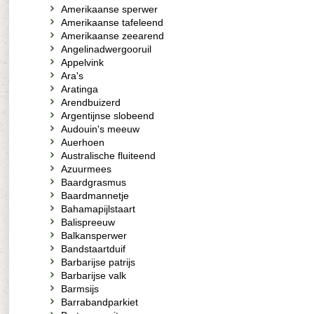
Amerikaanse sperwer
Amerikaanse tafeleend
Amerikaanse zeearend
Angelinadwergooruil
Appelvink
Ara's
Aratinga
Arendbuizerd
Argentijnse slobeend
Audouin's meeuw
Auerhoen
Australische fluiteend
Azuurmees
Baardgrasmus
Baardmannetje
Bahamapijlstaart
Balispreeuw
Balkansperwer
Bandstaartduif
Barbarijse patrijs
Barbarijse valk
Barmsijs
Barrabandparkiet