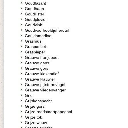
Goudfazant
Goudhaan
Goudlijster
Goudplevier
Goudvink
Goudvoorhoofdjufferduif
Gouldamadine
Grasmus
Grasparkiet
Graspieper
Grauwe franjepoot
Grauwe gans
Grauwe gors
Grauwe kiekendief
Grauwe klauwier
Grauwe pijlstormvogel
Grauwe vliegenvanger
Griel
Grijskopspecht
Grijze gors
Grijze roodstaartpapegaai
Grijze tok
Grijze wouw