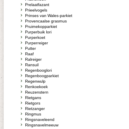
Prelaatfazant
Prieelvogels
Prinses van Wales-parkiet
Provencaalse grasmus
Pruimekopparkiet
Purperbuik lori
Purperkoet
Purperreiger
Putter
Raaf
Ralreiger
Ransuil
Regenbooglori
Regenboogparkiet
Regenwulp
Renkoekoek
Reuzenstern
Rietgans
Rietgors
Rietzanger
Ringmus
Ringsnaveleend
Ringsnavelmeeuw