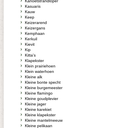
Kanoetstrandloper
Kasuaris
Kauw
Keep
Keizerarend
Keizergans
Kemphaan
Kerkuil
Kievit
Kip
Kitta's
Klapekster
Klein prairiehoen
Klein waterhoen
Kleine alk
Kleine bonte specht
Kleine burgemeester
Kleine flamingo
Kleine goudplevier
Kleine jager
Kleine karekiet
Kleine klapekster
Kleine mantelmeeuw
Kleine pelikaan