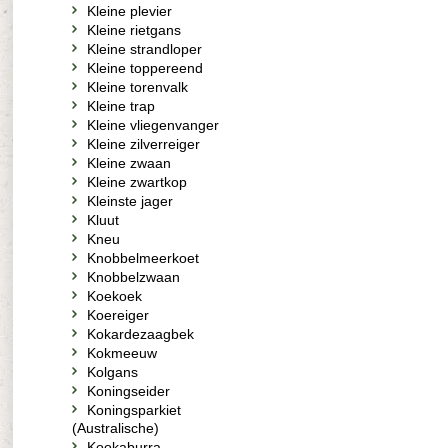
Kleine plevier
Kleine rietgans
Kleine strandloper
Kleine toppereend
Kleine torenvalk
Kleine trap
Kleine vliegenvanger
Kleine zilverreiger
Kleine zwaan
Kleine zwartkop
Kleinste jager
Kluut
Kneu
Knobbelmeerkoet
Knobbelzwaan
Koekoek
Koereiger
Kokardezaagbek
Kokmeeuw
Kolgans
Koningseider
Koningsparkiet
(Australische)
Kookaburra