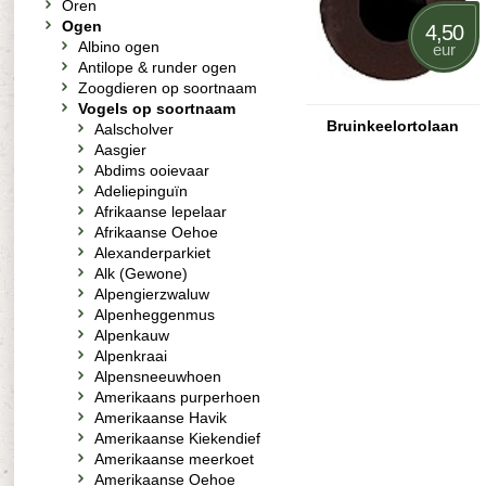
Oren
Ogen
4,50
Albino ogen
eur
Antilope & runder ogen
Zoogdieren op soortnaam
Vogels op soortnaam
Bruinkeelortolaan
Aalscholver
Aasgier
Abdims ooievaar
Adeliepinguïn
Afrikaanse lepelaar
Afrikaanse Oehoe
Alexanderparkiet
Alk (Gewone)
Alpengierzwaluw
Alpenheggenmus
Alpenkauw
Alpenkraai
Alpensneeuwhoen
Amerikaans purperhoen
Amerikaanse Havik
Amerikaanse Kiekendief
Amerikaanse meerkoet
Amerikaanse Oehoe