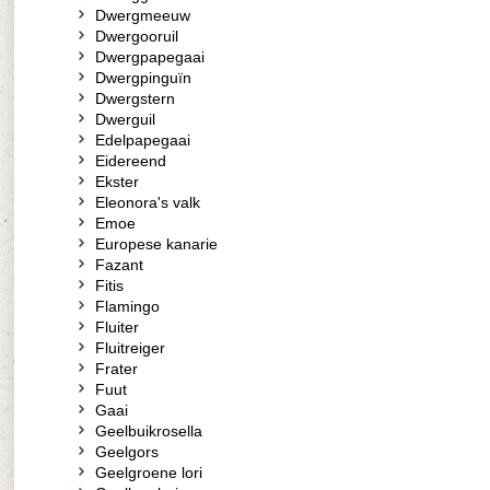
Dwergmeeuw
Dwergooruil
Dwergpapegaai
Dwergpinguïn
Dwergstern
Dwerguil
Edelpapegaai
Eidereend
Ekster
Eleonora's valk
Emoe
Europese kanarie
Fazant
Fitis
Flamingo
Fluiter
Fluitreiger
Frater
Fuut
Gaai
Geelbuikrosella
Geelgors
Geelgroene lori