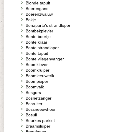
Blonde tapuit
Boerengans
Boerenzwaluw
Bokje
Bonaparte's strandloper
Bontbekplevier
Bonte boertje
Bonte kraai
Bonte strandloper
Bonte tapuit
Bonte vliegenvanger
Boomklever
Boomkruiper
Boomleeuwerik
Boompieper
Boomvalk
Bosgors
Bosrietzanger
Bosruiter
Bossneeuwhoen
Bosuil
Bourkes parkiet
Braamsluiper
Brandgans