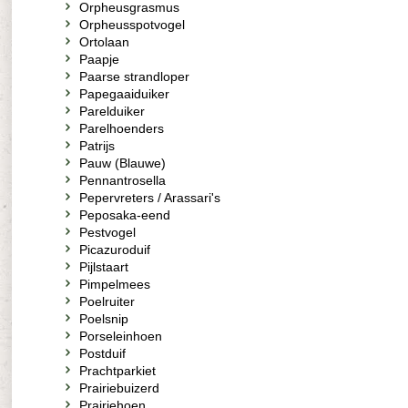
Orpheusgrasmus
Orpheusspotvogel
Ortolaan
Paapje
Paarse strandloper
Papegaaiduiker
Parelduiker
Parelhoenders
Patrijs
Pauw (Blauwe)
Pennantrosella
Pepervreters / Arassari's
Peposaka-eend
Pestvogel
Picazuroduif
Pijlstaart
Pimpelmees
Poelruiter
Poelsnip
Porseleinhoen
Postduif
Prachtparkiet
Prairiebuizerd
Prairiehoen