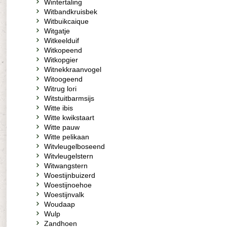
Wintertaling
Witbandkruisbek
Witbuikcaique
Witgatje
Witkeelduif
Witkopeend
Witkopgier
Witnekkraanvogel
Witoogeend
Witrug lori
Witstuitbarmsijs
Witte ibis
Witte kwikstaart
Witte pauw
Witte pelikaan
Witvleugelboseend
Witvleugelstern
Witwangstern
Woestijnbuizerd
Woestijnoehoe
Woestijnvalk
Woudaap
Wulp
Zandhoen