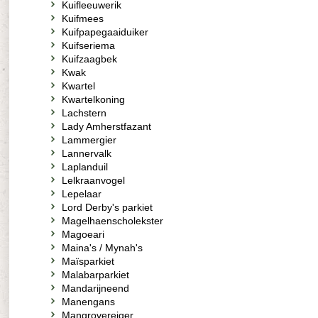
Kuifleeuwerik
Kuifmees
Kuifpapegaaiduiker
Kuifseriema
Kuifzaagbek
Kwak
Kwartel
Kwartelkoning
Lachstern
Lady Amherstfazant
Lammergier
Lannervalk
Laplanduil
Lelkraanvogel
Lepelaar
Lord Derby's parkiet
Magelhaenscholekster
Magoeari
Maina's / Mynah's
Maïsparkiet
Malabarparkiet
Mandarijneend
Manengans
Mangrovereiger