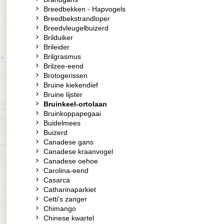
Breedbekken - Hapvogels
Breedbekstrandloper
Breedvleugelbuizerd
Brilduiker
Brileider
Brilgrasmus
Brilzee-eend
Brotogerissen
Bruine kiekendief
Bruine lijster
Bruinkeel-ortolaan
Bruinkoppapegaai
Buidelmees
Buizerd
Canadese gans
Canadese kraanvogel
Canadese oehoe
Carolina-eend
Casarca
Catharinaparkiet
Cetti's zanger
Chimango
Chinese kwartel