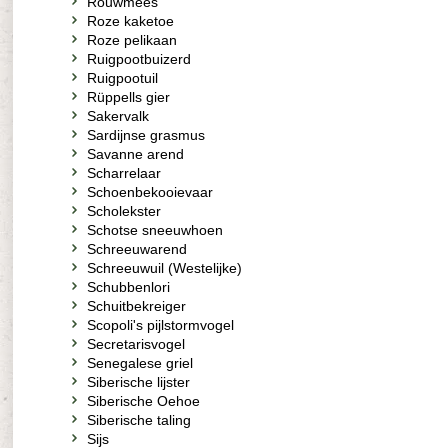
Rouwmees
Roze kaketoe
Roze pelikaan
Ruigpootbuizerd
Ruigpootuil
Rüppells gier
Sakervalk
Sardijnse grasmus
Savanne arend
Scharrelaar
Schoenbekooievaar
Scholekster
Schotse sneeuwhoen
Schreeuwarend
Schreeuwuil (Westelijke)
Schubbenlori
Schuitbekreiger
Scopoli's pijlstormvogel
Secretarisvogel
Senegalese griel
Siberische lijster
Siberische Oehoe
Siberische taling
Sijs