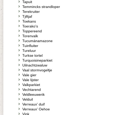
Tapuit
Temmincks strandloper
Terekruiter
Tjiftjaf
Toekans
Toerako's
Toppereend
Torenvalk
Tucumánamazone
Tuinfluiter
Tureluur
Turkse tortel
Turquoisineparkiet
Uilnachtzwaluw
Vaal stormvogeltje
Vale gier
Vale lijster
Valkparkiet
Vechtarend
Veldleeuwerik
Velduil
Verreaux' duif
Verreaux' Oehoe
Vink