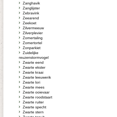
Zanghavik
Zanglijster
Zebravink
Zeearend
Zeekoet
Zilvermeeuw
Zilverplevier
Zomertaling
Zomertortel
Zonparkiet
Zuidelijke
reuzenstormvogel
Zwarte eend
Zwarte ekster
Zwarte kraai
Zwarte leeuwerik
Zwarte lori
Zwarte mees
Zwarte ooievaar
Zwarte roodstaart
Zwarte ruiter
Zwarte specht
Zwarte stern