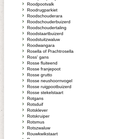
Roodpootvalk
Roodrugparkiet
Roodschouderara
Roodschouderbuizerd
Roodschoudertaling
Roodstaartbuizerd
Roodstuitzwaluw
Roodwangara
Rosella of Prachtrosella
Ross' gans
Rosse fluiteend
Rosse franjepoot
Rosse grutto
Rosse neushoornvogel
Rosse ruigpootbuizerd
Rosse stekelstaart
Rotgans
Rotsduif
Rotsklever
Rotskruiper
Rotsmus
Rotszwaluw
Rouwkwikstaart