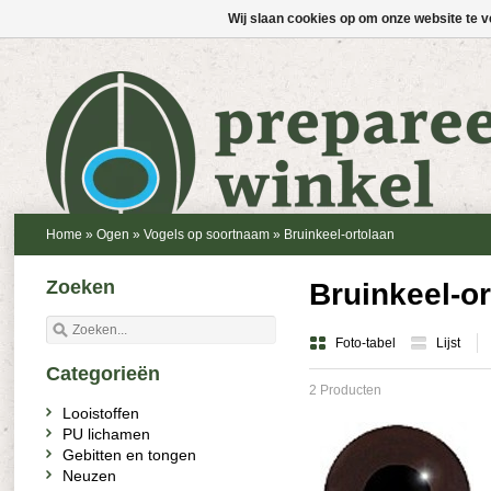
Wij slaan cookies op om onze website te v
Home
»
Ogen
»
Vogels op soortnaam
»
Bruinkeel-ortolaan
Zoeken
Bruinkeel-or
Foto-tabel
Lijst
Categorieën
2 Producten
Looistoffen
PU lichamen
Gebitten en tongen
Neuzen