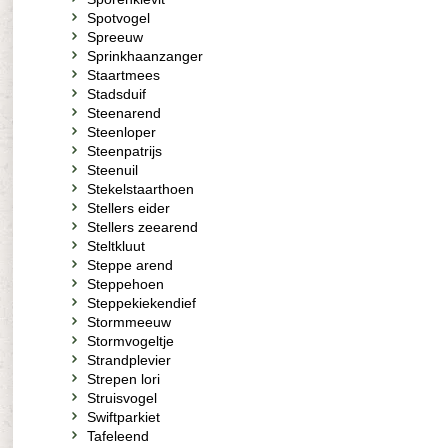
Spotvogel
Spreeuw
Sprinkhaanzanger
Staartmees
Stadsduif
Steenarend
Steenloper
Steenpatrijs
Steenuil
Stekelstaarthoen
Stellers eider
Stellers zeearend
Steltkluut
Steppe arend
Steppehoen
Steppekiekendief
Stormmeeuw
Stormvogeltje
Strandplevier
Strepen lori
Struisvogel
Swiftparkiet
Tafeleend