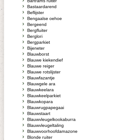
Bartrams ruiter
Bastaardarend
Beflijster
Bengaalse oehoe
Bergeend
Bergfluiter
Berglori
Bergparkiet
Bijeneter
Blauwborst
Blauwe kiekendief
Blauwe reiger
Blauwe rotslijster
Blauwfazantje
Blauwgele ara
Blauwkeelara
Blauwkeelparkiet
Blauwkopara
Blauwrugpapegaai
Blauwstaart
Blauwvleugelkookaburra
Blauwvleugeltaling
Blauwvoorhoofdamazone
Blonde ruiter