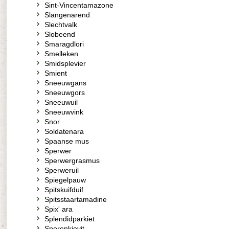
Sint-Vincentamazone
Slangenarend
Slechtvalk
Slobeend
Smaragdlori
Smelleken
Smidsplevier
Smient
Sneeuwgans
Sneeuwgors
Sneeuwuil
Sneeuwvink
Snor
Soldatenara
Spaanse mus
Sperwer
Sperwergrasmus
Sperweruil
Spiegelpauw
Spitskuifduif
Spitsstaartamadine
Spix' ara
Splendidparkiet
Sporenkievit