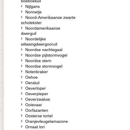
boeboekuil
Nijlgans
Nonnetje
Noord-Amerikaanse zwarte
scholekster
Noordamerikaanse
dwerguil
Noordelijke
witwangdwergooruil
Noordse nachtegaal
Noordse pijlstormvogel
Noordse stern
Noordse stormvogel
Notenkraker
Oehoe
Oeraluil
Oeverloper
Oeverpieper
Oeverzwaluw
Ooievaar
Oorfazanten
Oosterse tortel
Oranjevleugelamazone
Ornaat lori