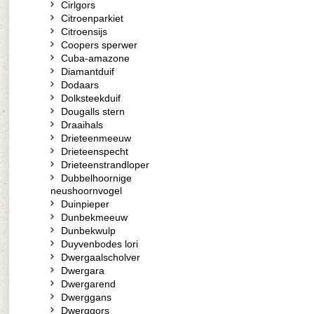
Cirlgors
Citroenparkiet
Citroensijs
Coopers sperwer
Cuba-amazone
Diamantduif
Dodaars
Dolksteekduif
Dougalls stern
Draaihals
Drieteenmeeuw
Drieteenspecht
Drieteenstrandloper
Dubbelhoornige
neushoornvogel
Duinpieper
Dunbekmeeuw
Dunbekwulp
Duyvenbodes lori
Dwergaalscholver
Dwergara
Dwergarend
Dwerggans
Dwerggors