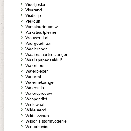
Viooltjeslori
Visarend
Visdiefje
Vlekduif
Vorkstaartmeeuw
Vorkstaartplevier
Vrouwen lori
Vuurgoudhaan
Waaierhoen
Waaierstaartrietzanger
Waaliapapegaaiduif
Waterhoen
Waterpieper
Waterral
Waterrietzanger
Watersnip
Waterspreeuw
Wespendief
Wielewaal
Wilde eend
Wilde zwaan
Wilson's stormvogeltje
Winterkoning