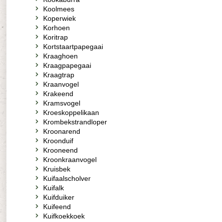
Koolmees
Koperwiek
Korhoen
Koritrap
Kortstaartpapegaai
Kraaghoen
Kraagpapegaai
Kraagtrap
Kraanvogel
Krakeend
Kramsvogel
Kroeskoppelikaan
Krombekstrandloper
Kroonarend
Kroonduif
Krooneend
Kroonkraanvogel
Kruisbek
Kuifaalscholver
Kuifalk
Kuifduiker
Kuifeend
Kuifkoekkoek