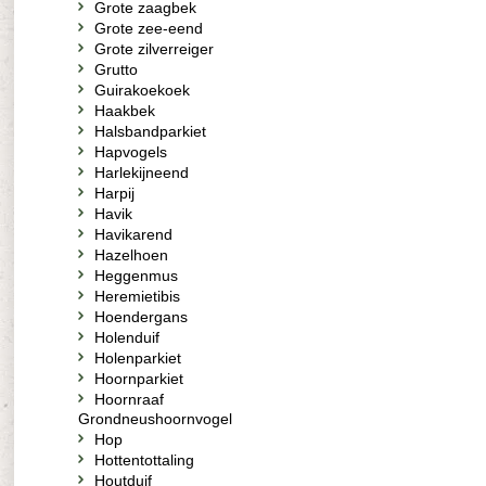
Grote zaagbek
Grote zee-eend
Grote zilverreiger
Grutto
Guirakoekoek
Haakbek
Halsbandparkiet
Hapvogels
Harlekijneend
Harpij
Havik
Havikarend
Hazelhoen
Heggenmus
Heremietibis
Hoendergans
Holenduif
Holenparkiet
Hoornparkiet
Hoornraaf
Grondneushoornvogel
Hop
Hottentottaling
Houtduif