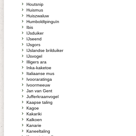
Houtsnip
Huismus
Huiszwaluw
Humboldtpinguïn
Ibis
IJsduiker
IJseend
IJsgors
IJslandse brilduiker
IJsvogel
Illigers ara
Inka-kaketoe
Italiaanse mus
Ivooraratinga
Ivoormeeuw
Jan van Gent
Jufferkraanvogel
Kaapse taling
Kagoe
Kakariki
Kalkoen
Kanarie
Kaneeltaling