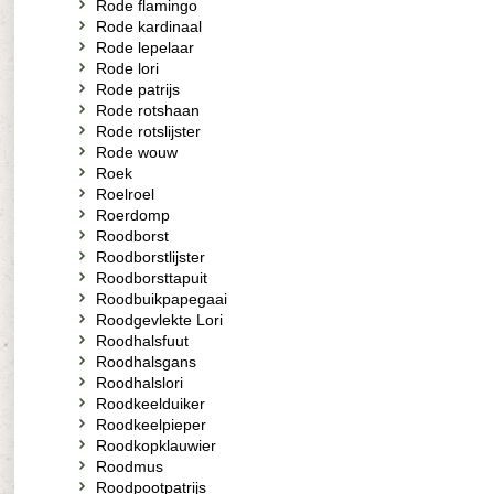
Rode flamingo
Rode kardinaal
Rode lepelaar
Rode lori
Rode patrijs
Rode rotshaan
Rode rotslijster
Rode wouw
Roek
Roelroel
Roerdomp
Roodborst
Roodborstlijster
Roodborsttapuit
Roodbuikpapegaai
Roodgevlekte Lori
Roodhalsfuut
Roodhalsgans
Roodhalslori
Roodkeelduiker
Roodkeelpieper
Roodkopklauwier
Roodmus
Roodpootpatrijs