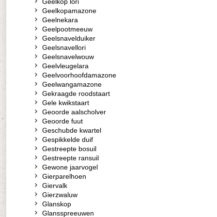
Geelkop lori
Geelkopamazone
Geelnekara
Geelpootmeeuw
Geelsnavelduiker
Geelsnavellori
Geelsnavelwouw
Geelvleugelara
Geelvoorhoofdamazone
Geelwangamazone
Gekraagde roodstaart
Gele kwikstaart
Geoorde aalscholver
Geoorde fuut
Geschubde kwartel
Gespikkelde duif
Gestreepte bosuil
Gestreepte ransuil
Gewone jaarvogel
Gierparelhoen
Giervalk
Gierzwaluw
Glanskop
Glansspreeuwen