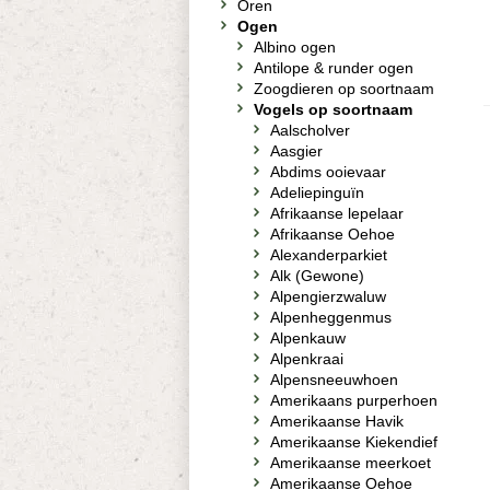
Oren
Ogen
Albino ogen
Antilope & runder ogen
Zoogdieren op soortnaam
Vogels op soortnaam
Aalscholver
Aasgier
Abdims ooievaar
Adeliepinguïn
Afrikaanse lepelaar
Afrikaanse Oehoe
Alexanderparkiet
Alk (Gewone)
Alpengierzwaluw
Alpenheggenmus
Alpenkauw
Alpenkraai
Alpensneeuwhoen
Amerikaans purperhoen
Amerikaanse Havik
Amerikaanse Kiekendief
Amerikaanse meerkoet
Amerikaanse Oehoe