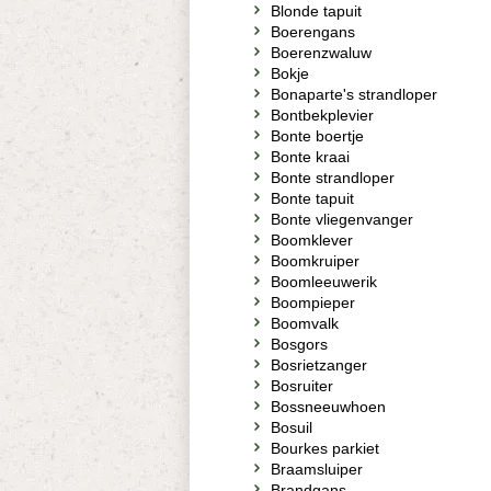
Blonde tapuit
Boerengans
Boerenzwaluw
Bokje
Bonaparte's strandloper
Bontbekplevier
Bonte boertje
Bonte kraai
Bonte strandloper
Bonte tapuit
Bonte vliegenvanger
Boomklever
Boomkruiper
Boomleeuwerik
Boompieper
Boomvalk
Bosgors
Bosrietzanger
Bosruiter
Bossneeuwhoen
Bosuil
Bourkes parkiet
Braamsluiper
Brandgans