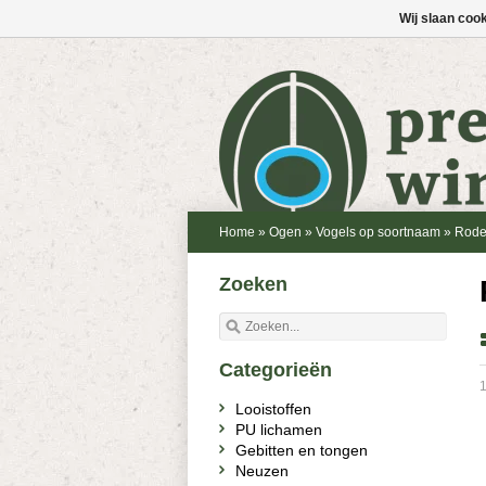
Wij slaan coo
Home
»
Ogen
»
Vogels op soortnaam
»
Rode
Zoeken
Categorieën
1
Looistoffen
PU lichamen
Gebitten en tongen
Neuzen