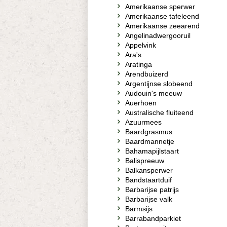
Amerikaanse sperwer
Amerikaanse tafeleend
Amerikaanse zeearend
Angelinadwergooruil
Appelvink
Ara's
Aratinga
Arendbuizerd
Argentijnse slobeend
Audouin's meeuw
Auerhoen
Australische fluiteend
Azuurmees
Baardgrasmus
Baardmannetje
Bahamapijlstaart
Balispreeuw
Balkansperwer
Bandstaartduif
Barbarijse patrijs
Barbarijse valk
Barmsijs
Barrabandparkiet