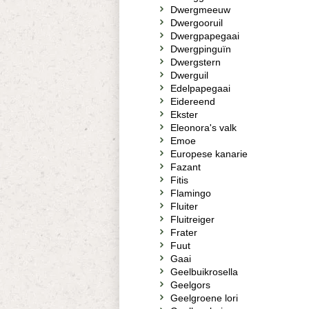
Dwergmeeuw
Dwergooruil
Dwergpapegaai
Dwergpinguïn
Dwergstern
Dwerguil
Edelpapegaai
Eidereend
Ekster
Eleonora's valk
Emoe
Europese kanarie
Fazant
Fitis
Flamingo
Fluiter
Fluitreiger
Frater
Fuut
Gaai
Geelbuikrosella
Geelgors
Geelgroene lori