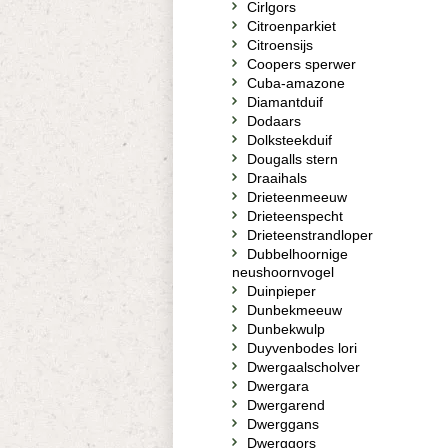
Cirlgors
Citroenparkiet
Citroensijs
Coopers sperwer
Cuba-amazone
Diamantduif
Dodaars
Dolksteekduif
Dougalls stern
Draaihals
Drieteenmeeuw
Drieteenspecht
Drieteenstrandloper
Dubbelhoornige
neushoornvogel
Duinpieper
Dunbekmeeuw
Dunbekwulp
Duyvenbodes lori
Dwergaalscholver
Dwergara
Dwergarend
Dwerggans
Dwerggors