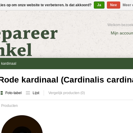
kies op om onze website te verbeteren. Is dat akkoord?
Ja
Nee
Meer 
Welkom bezoeke
Mijn accoun
 kardinaal
Rode kardinaal (Cardinalis cardina
Foto-tabel
Lijst
Vergelijk producten (0)
 Producten