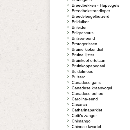
Breedbekken - Hapvogels
Breedbekstrandloper
Breedvleugelbuizerd
Brilduiker
Brileider
Brilgrasmus
Brilzee-eend
Brotogerissen
Bruine kiekendief
Bruine lijster
Bruinkeel-ortolaan
Bruinkoppapegaai
Buidelmees
Buizerd
Canadese gans
Canadese kraanvogel
Canadese oehoe
Carolina-eend
Casarca
Catharinaparkiet
Cetti's zanger
Chimango
Chinese kwartel