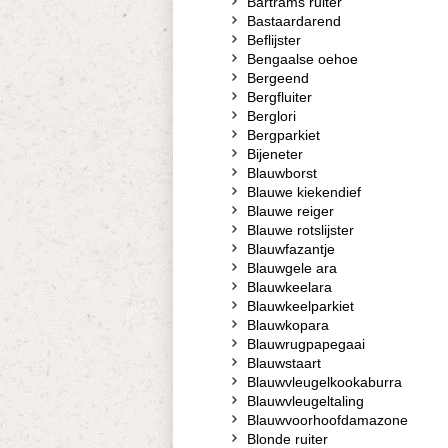
Bartrams ruiter
Bastaardarend
Beflijster
Bengaalse oehoe
Bergeend
Bergfluiter
Berglori
Bergparkiet
Bijeneter
Blauwborst
Blauwe kiekendief
Blauwe reiger
Blauwe rotslijster
Blauwfazantje
Blauwgele ara
Blauwkeelara
Blauwkeelparkiet
Blauwkopara
Blauwrugpapegaai
Blauwstaart
Blauwvleugelkookaburra
Blauwvleugeltaling
Blauwvoorhoofdamazone
Blonde ruiter