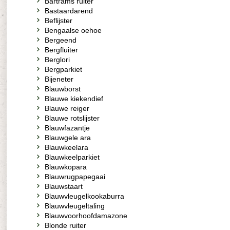
Bartrams ruiter
Bastaardarend
Beflijster
Bengaalse oehoe
Bergeend
Bergfluiter
Berglori
Bergparkiet
Bijeneter
Blauwborst
Blauwe kiekendief
Blauwe reiger
Blauwe rotslijster
Blauwfazantje
Blauwgele ara
Blauwkeelara
Blauwkeelparkiet
Blauwkopara
Blauwrugpapegaai
Blauwstaart
Blauwvleugelkookaburra
Blauwvleugeltaling
Blauwvoorhoofdamazone
Blonde ruiter