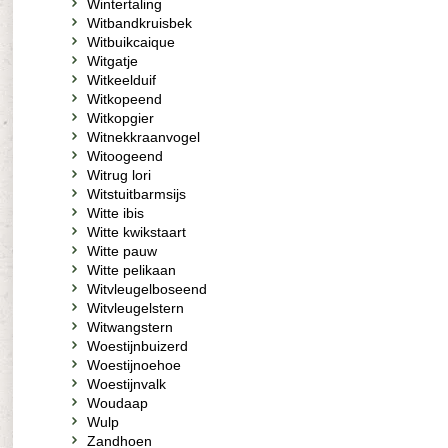
Wintertaling
Witbandkruisbek
Witbuikcaique
Witgatje
Witkeelduif
Witkopeend
Witkopgier
Witnekkraanvogel
Witoogeend
Witrug lori
Witstuitbarmsijs
Witte ibis
Witte kwikstaart
Witte pauw
Witte pelikaan
Witvleugelboseend
Witvleugelstern
Witwangstern
Woestijnbuizerd
Woestijnoehoe
Woestijnvalk
Woudaap
Wulp
Zandhoen