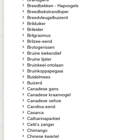
Breedbekken - Hapvogels
Breedbekstrandloper
Breedvleugelbuizerd
Brilduiker
Brileider
Brilgrasmus
Brilzee-eend
Brotogerissen
Bruine kiekendief
Bruine lijster
Bruinkeel-ortolaan
Bruinkoppapegaai
Buidelmees
Buizerd
Canadese gans
Canadese kraanvogel
Canadese oehoe
Carolina-eend
Casarca
Catharinaparkiet
Cetti's zanger
Chimango
Chinese kwartel