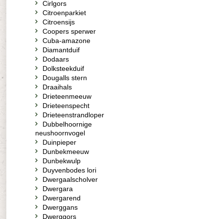
Cirlgors
Citroenparkiet
Citroensijs
Coopers sperwer
Cuba-amazone
Diamantduif
Dodaars
Dolksteekduif
Dougalls stern
Draaihals
Drieteenmeeuw
Drieteenspecht
Drieteenstrandloper
Dubbelhoornige
neushoornvogel
Duinpieper
Dunbekmeeuw
Dunbekwulp
Duyvenbodes lori
Dwergaalscholver
Dwergara
Dwergarend
Dwerggans
Dwerggors