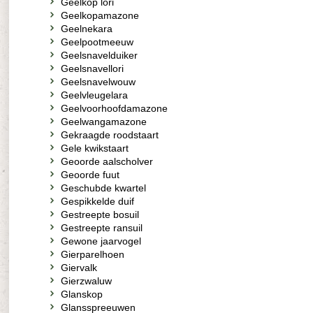
Geelkop lori
Geelkopamazone
Geelnekara
Geelpootmeeuw
Geelsnavelduiker
Geelsnavellori
Geelsnavelwouw
Geelvleugelara
Geelvoorhoofdamazone
Geelwangamazone
Gekraagde roodstaart
Gele kwikstaart
Geoorde aalscholver
Geoorde fuut
Geschubde kwartel
Gespikkelde duif
Gestreepte bosuil
Gestreepte ransuil
Gewone jaarvogel
Gierparelhoen
Giervalk
Gierzwaluw
Glanskop
Glansspreeuwen