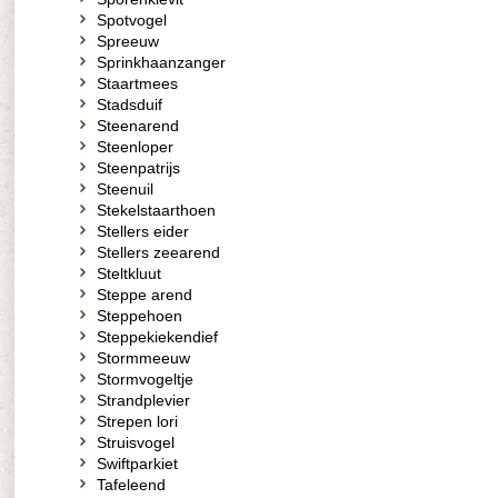
Spotvogel
Spreeuw
Sprinkhaanzanger
Staartmees
Stadsduif
Steenarend
Steenloper
Steenpatrijs
Steenuil
Stekelstaarthoen
Stellers eider
Stellers zeearend
Steltkluut
Steppe arend
Steppehoen
Steppekiekendief
Stormmeeuw
Stormvogeltje
Strandplevier
Strepen lori
Struisvogel
Swiftparkiet
Tafeleend