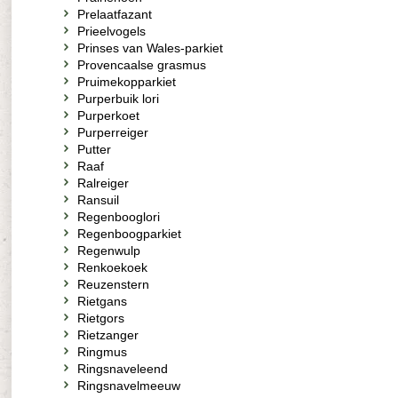
Prelaatfazant
Prieelvogels
Prinses van Wales-parkiet
Provencaalse grasmus
Pruimekopparkiet
Purperbuik lori
Purperkoet
Purperreiger
Putter
Raaf
Ralreiger
Ransuil
Regenbooglori
Regenboogparkiet
Regenwulp
Renkoekoek
Reuzenstern
Rietgans
Rietgors
Rietzanger
Ringmus
Ringsnaveleend
Ringsnavelmeeuw