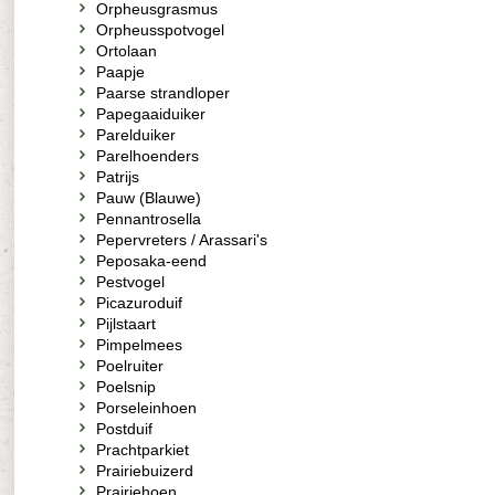
Orpheusgrasmus
Orpheusspotvogel
Ortolaan
Paapje
Paarse strandloper
Papegaaiduiker
Parelduiker
Parelhoenders
Patrijs
Pauw (Blauwe)
Pennantrosella
Pepervreters / Arassari's
Peposaka-eend
Pestvogel
Picazuroduif
Pijlstaart
Pimpelmees
Poelruiter
Poelsnip
Porseleinhoen
Postduif
Prachtparkiet
Prairiebuizerd
Prairiehoen