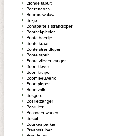
Blonde tapuit
Boerengans
Boerenzwaluw
Bokje
Bonaparte's strandloper
Bontbekplevier
Bonte boertje
Bonte kraai
Bonte strandloper
Bonte tapuit
Bonte vliegenvanger
Boomklever
Boomkruiper
Boomleeuwerik
Boompieper
Boomvalk
Bosgors
Bosrietzanger
Bosruiter
Bossneeuwhoen
Bosuil
Bourkes parkiet
Braamsluiper
Brandgans