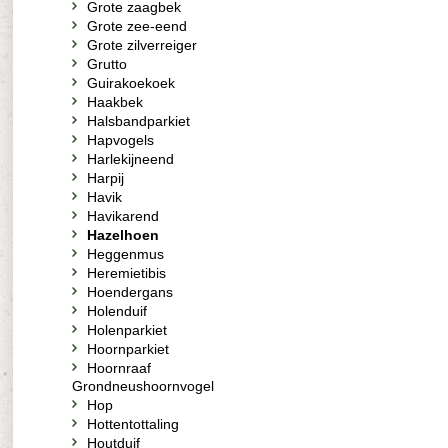
Grote zaagbek
Grote zee-eend
Grote zilverreiger
Grutto
Guirakoekoek
Haakbek
Halsbandparkiet
Hapvogels
Harlekijneend
Harpij
Havik
Havikarend
Hazelhoen
Heggenmus
Heremietibis
Hoendergans
Holenduif
Holenparkiet
Hoornparkiet
Hoornraaf
Grondneushoornvogel
Hop
Hottentottaling
Houtduif