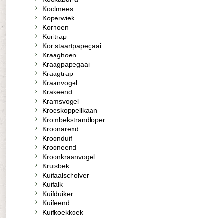
Koolmees
Koperwiek
Korhoen
Koritrap
Kortstaartpapegaai
Kraaghoen
Kraagpapegaai
Kraagtrap
Kraanvogel
Krakeend
Kramsvogel
Kroeskoppelikaan
Krombekstrandloper
Kroonarend
Kroonduif
Krooneend
Kroonkraanvogel
Kruisbek
Kuifaalscholver
Kuifalk
Kuifduiker
Kuifeend
Kuifkoekkoek