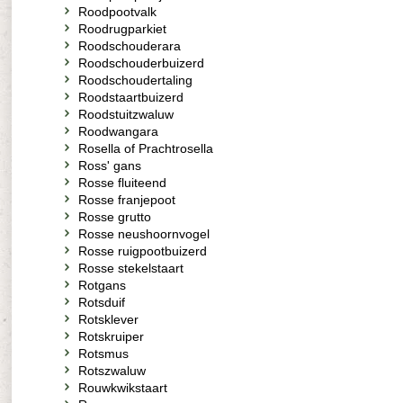
Roodpootvalk
Roodrugparkiet
Roodschouderara
Roodschouderbuizerd
Roodschoudertaling
Roodstaartbuizerd
Roodstuitzwaluw
Roodwangara
Rosella of Prachtrosella
Ross' gans
Rosse fluiteend
Rosse franjepoot
Rosse grutto
Rosse neushoornvogel
Rosse ruigpootbuizerd
Rosse stekelstaart
Rotgans
Rotsduif
Rotsklever
Rotskruiper
Rotsmus
Rotszwaluw
Rouwkwikstaart