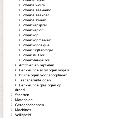
Zwarte tapuit
Zwarte wouw
Zwarte zee-eend
Zwarte zeekoet
Zwarte zwaan
Zwartkaplijster
Zwartkaplori
Zwartkop
Zwartkopmeeuw
Zwartkopcaique
Zwartrugfluitvogel
Zwartstuit lori
Zwartvleugel lori
Amfibiën en reptielen
Eenkleurige acryl ogen vogels
Bruine ogen voor zoogdieren
Transparante ogen
Eenkleurige glas ogen op
draad
Staarten
Materialen
Gereedschappen
Machines
Veiligheid