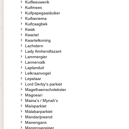
Kuifleeuwerik
Kuifmees
Kuifpapegaaiduiker
Kuifseriema
Kuifzaagbek
Kwak
Kwartel
Kwartelkoning
Lachstern
Lady Amherstfazant
Lammergier
Lannervalk
Laplanduil
Lelkraanvogel
Lepelaar
Lord Derby's parkiet
Magelhaenscholekster
Magoeari
Maina's / Mynah's
Maïsparkiet
Malabarparkiet
Mandarijneend
Manengans
Mangrovereiger