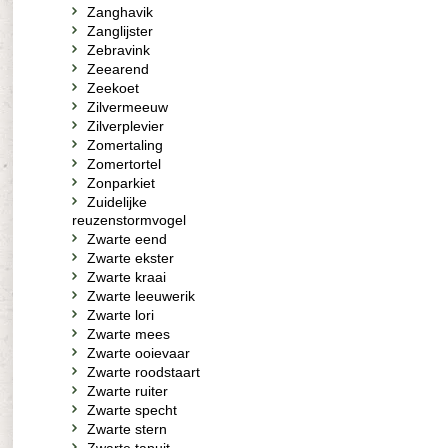
Zanghavik
Zanglijster
Zebravink
Zeearend
Zeekoet
Zilvermeeuw
Zilverplevier
Zomertaling
Zomertortel
Zonparkiet
Zuidelijke
reuzenstormvogel
Zwarte eend
Zwarte ekster
Zwarte kraai
Zwarte leeuwerik
Zwarte lori
Zwarte mees
Zwarte ooievaar
Zwarte roodstaart
Zwarte ruiter
Zwarte specht
Zwarte stern