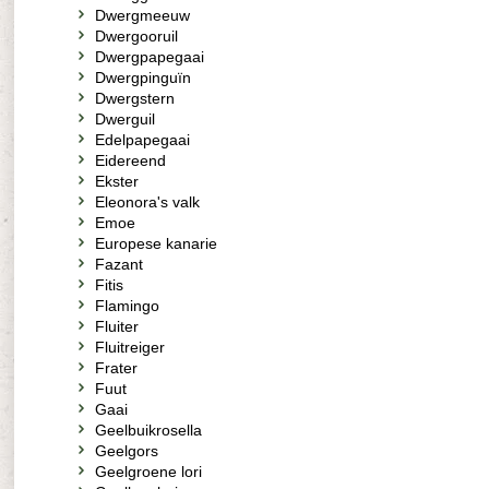
Dwergmeeuw
Dwergooruil
Dwergpapegaai
Dwergpinguïn
Dwergstern
Dwerguil
Edelpapegaai
Eidereend
Ekster
Eleonora's valk
Emoe
Europese kanarie
Fazant
Fitis
Flamingo
Fluiter
Fluitreiger
Frater
Fuut
Gaai
Geelbuikrosella
Geelgors
Geelgroene lori