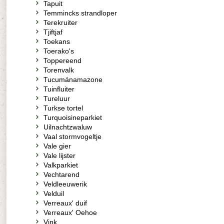
Tapuit
Temmincks strandloper
Terekruiter
Tjiftjaf
Toekans
Toerako's
Toppereend
Torenvalk
Tucumánamazone
Tuinfluiter
Tureluur
Turkse tortel
Turquoisineparkiet
Uilnachtzwaluw
Vaal stormvogeltje
Vale gier
Vale lijster
Valkparkiet
Vechtarend
Veldleeuwerik
Velduil
Verreaux' duif
Verreaux' Oehoe
Vink