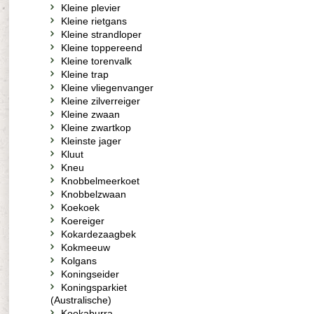
Kleine plevier
Kleine rietgans
Kleine strandloper
Kleine toppereend
Kleine torenvalk
Kleine trap
Kleine vliegenvanger
Kleine zilverreiger
Kleine zwaan
Kleine zwartkop
Kleinste jager
Kluut
Kneu
Knobbelmeerkoet
Knobbelzwaan
Koekoek
Koereiger
Kokardezaagbek
Kokmeeuw
Kolgans
Koningseider
Koningsparkiet
(Australische)
Kookaburra