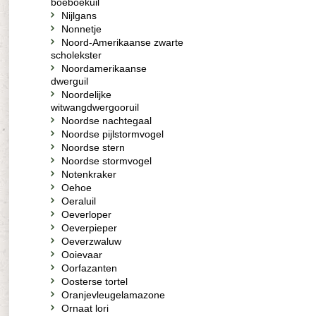
boeboekuil
Nijlgans
Nonnetje
Noord-Amerikaanse zwarte
scholekster
Noordamerikaanse
dwerguil
Noordelijke
witwangdwergooruil
Noordse nachtegaal
Noordse pijlstormvogel
Noordse stern
Noordse stormvogel
Notenkraker
Oehoe
Oeraluil
Oeverloper
Oeverpieper
Oeverzwaluw
Ooievaar
Oorfazanten
Oosterse tortel
Oranjevleugelamazone
Ornaat lori