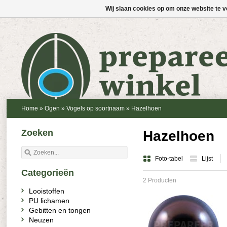
Wij slaan cookies op om onze website te v
Home
»
Ogen
»
Vogels op soortnaam
»
Hazelhoen
Zoeken
Hazelhoen
Foto-tabel
Lijst
Categorieën
2 Producten
Looistoffen
PU lichamen
Gebitten en tongen
Neuzen