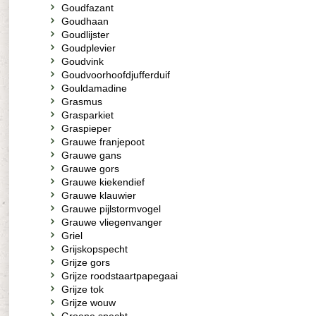
Goudfazant
Goudhaan
Goudlijster
Goudplevier
Goudvink
Goudvoorhoofdjufferduif
Gouldamadine
Grasmus
Grasparkiet
Graspieper
Grauwe franjepoot
Grauwe gans
Grauwe gors
Grauwe kiekendief
Grauwe klauwier
Grauwe pijlstormvogel
Grauwe vliegenvanger
Griel
Grijskopspecht
Grijze gors
Grijze roodstaartpapegaai
Grijze tok
Grijze wouw