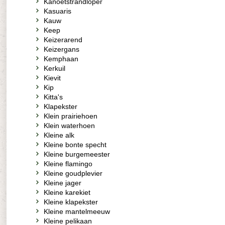
Kanoetstrandloper
Kasuaris
Kauw
Keep
Keizerarend
Keizergans
Kemphaan
Kerkuil
Kievit
Kip
Kitta's
Klapekster
Klein prairiehoen
Klein waterhoen
Kleine alk
Kleine bonte specht
Kleine burgemeester
Kleine flamingo
Kleine goudplevier
Kleine jager
Kleine karekiet
Kleine klapekster
Kleine mantelmeeuw
Kleine pelikaan