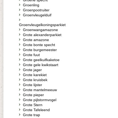
Groene specht
Groenling
Groenpootruiter
Groenvleugelduif
Groenvleugelkoningsparkiet
Groenwangamazone
Grote alexanderparkiet
Grote amazone
Grote bonte specht
Grote burgemeester
Grote fuut
Grote geelkuifkaketoe
Grote gele kwikstaart
Grote jager
Grote karekiet
Grote kruisbek
Grote lijster
Grote mantelmeeuw
Grote pieper
Grote pijlstormvogel
Grote Stern
Grote Tafeleend
Grote trap