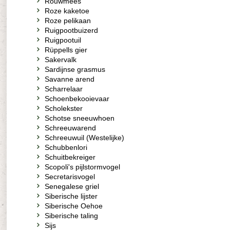
Rouwmees
Roze kaketoe
Roze pelikaan
Ruigpootbuizerd
Ruigpootuil
Rüppells gier
Sakervalk
Sardijnse grasmus
Savanne arend
Scharrelaar
Schoenbekooievaar
Scholekster
Schotse sneeuwhoen
Schreeuwarend
Schreeuwuil (Westelijke)
Schubbenlori
Schuitbekreiger
Scopoli's pijlstormvogel
Secretarisvogel
Senegalese griel
Siberische lijster
Siberische Oehoe
Siberische taling
Sijs