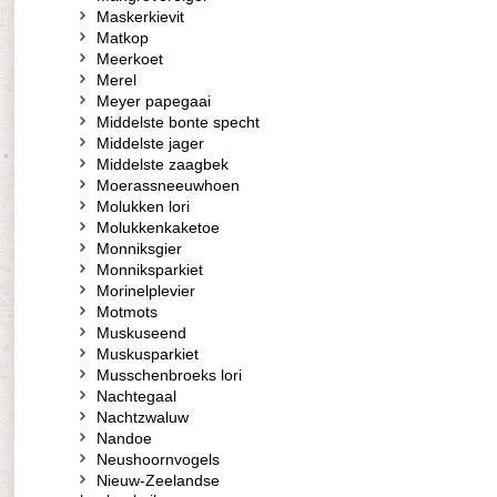
Maskerkievit
Matkop
Meerkoet
Merel
Meyer papegaai
Middelste bonte specht
Middelste jager
Middelste zaagbek
Moerassneeuwhoen
Molukken lori
Molukkenkaketoe
Monniksgier
Monniksparkiet
Morinelplevier
Motmots
Muskuseend
Muskusparkiet
Musschenbroeks lori
Nachtegaal
Nachtzwaluw
Nandoe
Neushoornvogels
Nieuw-Zeelandse