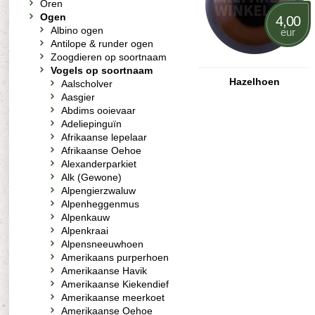
Oren
Ogen
4,00
Albino ogen
eur
Antilope & runder ogen
Zoogdieren op soortnaam
Vogels op soortnaam
Hazelhoen
Aalscholver
Aasgier
Abdims ooievaar
Adeliepinguïn
Afrikaanse lepelaar
Afrikaanse Oehoe
Alexanderparkiet
Alk (Gewone)
Alpengierzwaluw
Alpenheggenmus
Alpenkauw
Alpenkraai
Alpensneeuwhoen
Amerikaans purperhoen
Amerikaanse Havik
Amerikaanse Kiekendief
Amerikaanse meerkoet
Amerikaanse Oehoe