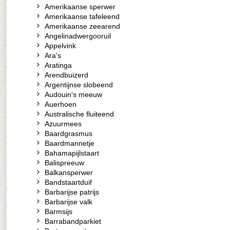
Amerikaanse sperwer
Amerikaanse tafeleend
Amerikaanse zeearend
Angelinadwergooruil
Appelvink
Ara's
Aratinga
Arendbuizerd
Argentijnse slobeend
Audouin's meeuw
Auerhoen
Australische fluiteend
Azuurmees
Baardgrasmus
Baardmannetje
Bahamapijlstaart
Balispreeuw
Balkansperwer
Bandstaartduif
Barbarijse patrijs
Barbarijse valk
Barmsijs
Barrabandparkiet