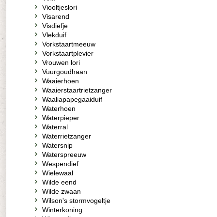
Viooltjeslori
Visarend
Visdiefje
Vlekduif
Vorkstaartmeeuw
Vorkstaartplevier
Vrouwen lori
Vuurgoudhaan
Waaierhoen
Waaierstaartrietzanger
Waaliapapegaaiduif
Waterhoen
Waterpieper
Waterral
Waterrietzanger
Watersnip
Waterspreeuw
Wespendief
Wielewaal
Wilde eend
Wilde zwaan
Wilson's stormvogeltje
Winterkoning