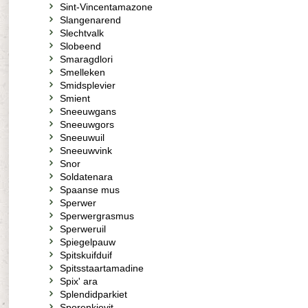
Sint-Vincentamazone
Slangenarend
Slechtvalk
Slobeend
Smaragdlori
Smelleken
Smidsplevier
Smient
Sneeuwgans
Sneeuwgors
Sneeuwuil
Sneeuwvink
Snor
Soldatenara
Spaanse mus
Sperwer
Sperwergrasmus
Sperweruil
Spiegelpauw
Spitskuifduif
Spitsstaartamadine
Spix' ara
Splendidparkiet
Sporenkievit