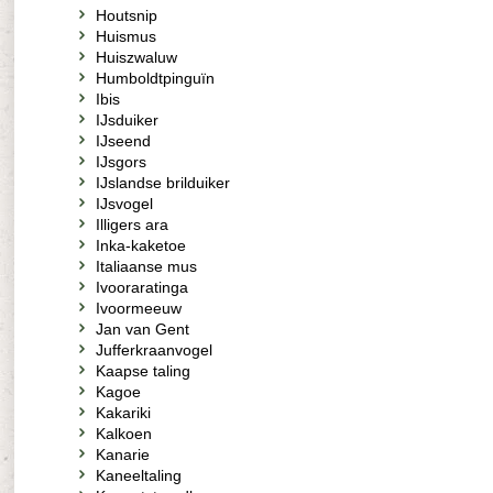
Houtsnip
Huismus
Huiszwaluw
Humboldtpinguïn
Ibis
IJsduiker
IJseend
IJsgors
IJslandse brilduiker
IJsvogel
Illigers ara
Inka-kaketoe
Italiaanse mus
Ivooraratinga
Ivoormeeuw
Jan van Gent
Jufferkraanvogel
Kaapse taling
Kagoe
Kakariki
Kalkoen
Kanarie
Kaneeltaling