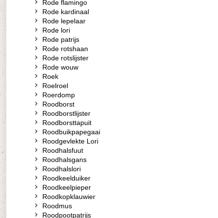
Rode flamingo
Rode kardinaal
Rode lepelaar
Rode lori
Rode patrijs
Rode rotshaan
Rode rotslijster
Rode wouw
Roek
Roelroel
Roerdomp
Roodborst
Roodborstlijster
Roodborsttapuit
Roodbuikpapegaai
Roodgevlekte Lori
Roodhalsfuut
Roodhalsgans
Roodhalslori
Roodkeelduiker
Roodkeelpieper
Roodkopklauwier
Roodmus
Roodpootpatrijs