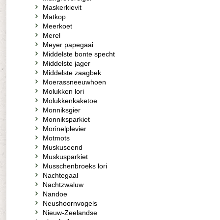
Maskerkievit
Matkop
Meerkoet
Merel
Meyer papegaai
Middelste bonte specht
Middelste jager
Middelste zaagbek
Moerassneeuwhoen
Molukken lori
Molukkenkaketoe
Monniksgier
Monniksparkiet
Morinelplevier
Motmots
Muskuseend
Muskusparkiet
Musschenbroeks lori
Nachtegaal
Nachtzwaluw
Nandoe
Neushoornvogels
Nieuw-Zeelandse