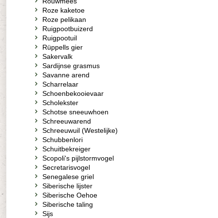
Rouwmees
Roze kaketoe
Roze pelikaan
Ruigpootbuizerd
Ruigpootuil
Rüppells gier
Sakervalk
Sardijnse grasmus
Savanne arend
Scharrelaar
Schoenbekooievaar
Scholekster
Schotse sneeuwhoen
Schreeuwarend
Schreeuwuil (Westelijke)
Schubbenlori
Schuitbekreiger
Scopoli's pijlstormvogel
Secretarisvogel
Senegalese griel
Siberische lijster
Siberische Oehoe
Siberische taling
Sijs