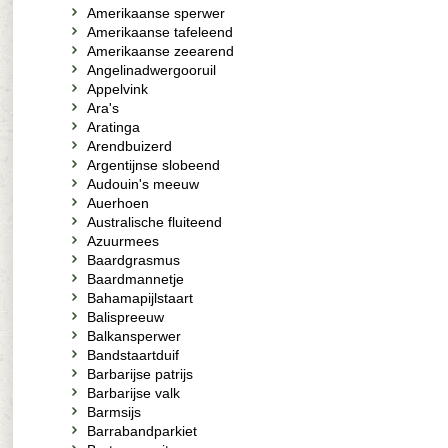
Amerikaanse sperwer
Amerikaanse tafeleend
Amerikaanse zeearend
Angelinadwergooruil
Appelvink
Ara's
Aratinga
Arendbuizerd
Argentijnse slobeend
Audouin's meeuw
Auerhoen
Australische fluiteend
Azuurmees
Baardgrasmus
Baardmannetje
Bahamapijlstaart
Balispreeuw
Balkansperwer
Bandstaartduif
Barbarijse patrijs
Barbarijse valk
Barmsijs
Barrabandparkiet