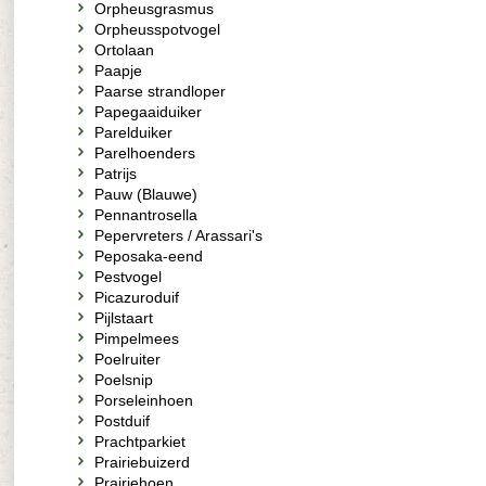
Orpheusgrasmus
Orpheusspotvogel
Ortolaan
Paapje
Paarse strandloper
Papegaaiduiker
Parelduiker
Parelhoenders
Patrijs
Pauw (Blauwe)
Pennantrosella
Pepervreters / Arassari's
Peposaka-eend
Pestvogel
Picazuroduif
Pijlstaart
Pimpelmees
Poelruiter
Poelsnip
Porseleinhoen
Postduif
Prachtparkiet
Prairiebuizerd
Prairiehoen