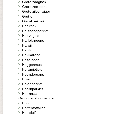
Grote zaagbek
Grote zee-eend
Grote zilverreiger
Grutto
Guirakoekoek
Haakbek
Halsbandparkiet
Hapvogels
Harlekijneend
Harpij
Havik
Havikarend
Hazelhoen
Heggenmus
Heremietibis
Hoendergans
Holenduif
Holenparkiet
Hoornparkiet
Hoornraaf
Grondneushoornvogel
Hop
Hottentottaling
Houtduif