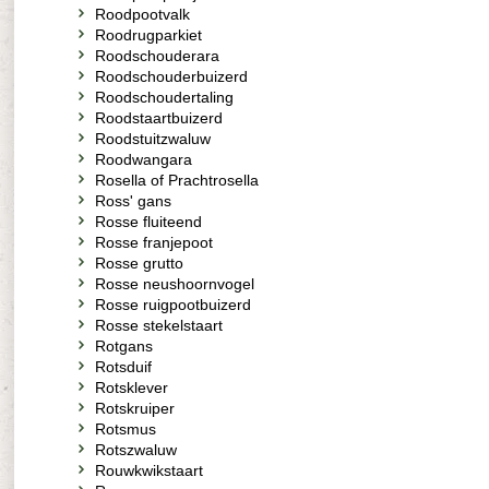
Roodpootvalk
Roodrugparkiet
Roodschouderara
Roodschouderbuizerd
Roodschoudertaling
Roodstaartbuizerd
Roodstuitzwaluw
Roodwangara
Rosella of Prachtrosella
Ross' gans
Rosse fluiteend
Rosse franjepoot
Rosse grutto
Rosse neushoornvogel
Rosse ruigpootbuizerd
Rosse stekelstaart
Rotgans
Rotsduif
Rotsklever
Rotskruiper
Rotsmus
Rotszwaluw
Rouwkwikstaart