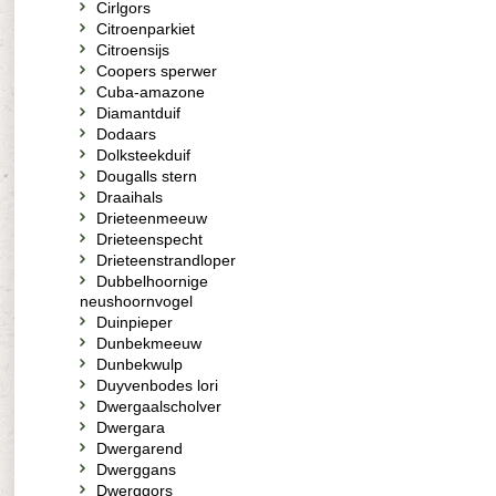
Cirlgors
Citroenparkiet
Citroensijs
Coopers sperwer
Cuba-amazone
Diamantduif
Dodaars
Dolksteekduif
Dougalls stern
Draaihals
Drieteenmeeuw
Drieteenspecht
Drieteenstrandloper
Dubbelhoornige
neushoornvogel
Duinpieper
Dunbekmeeuw
Dunbekwulp
Duyvenbodes lori
Dwergaalscholver
Dwergara
Dwergarend
Dwerggans
Dwerggors