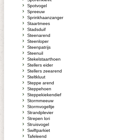
Spotvogel
Spreeuw
Sprinkhaanzanger
Staartmees
Stadsduif
Steenarend
Steenloper
Steenpatrijs
Steenuil
Stekelstaarthoen
Stellers eider
Stellers zeearend
Steltkluut
Steppe arend
Steppehoen
Steppekiekendief
Stormmeeuw
Stormvogeltje
Strandplevier
Strepen lori
Struisvogel
Swiftparkiet
Tafeleend