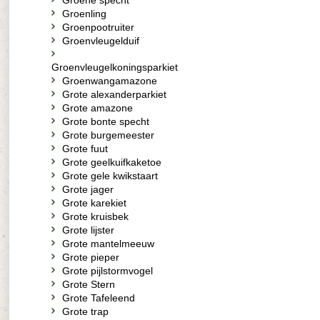
Groene specht
Groenling
Groenpootruiter
Groenvleugelduif
Groenvleugelkoningsparkiet
Groenwangamazone
Grote alexanderparkiet
Grote amazone
Grote bonte specht
Grote burgemeester
Grote fuut
Grote geelkuifkaketoe
Grote gele kwikstaart
Grote jager
Grote karekiet
Grote kruisbek
Grote lijster
Grote mantelmeeuw
Grote pieper
Grote pijlstormvogel
Grote Stern
Grote Tafeleend
Grote trap