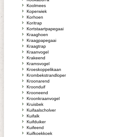
Koolmees
Koperwiek
Korhoen
Koritrap
Kortstaartpapegaai
Kraaghoen
Kraagpapegaai
Kraagtrap
Kraanvogel
Krakeend
Kramsvogel
Kroeskoppelikaan
Krombekstrandloper
Kroonarend
Kroonduif
Krooneend
Kroonkraanvogel
Kruisbek
Kuifaalscholver
Kuifalk
Kuifduiker
Kuifeend
Kuifkoekkoek