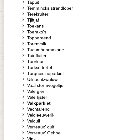
Tapuit
Temmincks strandloper
Terekruiter
Tjiftjaf
Toekans
Toerako's
Toppereend
Torenvalk
Tucumánamazone
Tuinfluiter
Tureluur
Turkse tortel
Turquoisineparkiet
Uilnachtzwaluw
Vaal stormvogeltje
Vale gier
Vale lijster
Valkparkiet
Vechtarend
Veldleeuwerik
Velduil
Verreaux' duif
Verreaux' Oehoe
Vink