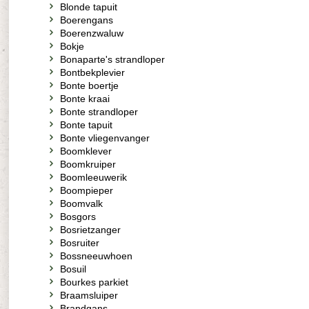
Blonde tapuit
Boerengans
Boerenzwaluw
Bokje
Bonaparte's strandloper
Bontbekplevier
Bonte boertje
Bonte kraai
Bonte strandloper
Bonte tapuit
Bonte vliegenvanger
Boomklever
Boomkruiper
Boomleeuwerik
Boompieper
Boomvalk
Bosgors
Bosrietzanger
Bosruiter
Bossneeuwhoen
Bosuil
Bourkes parkiet
Braamsluiper
Brandgans