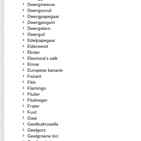
Dwergmeeuw
Dwergooruil
Dwergpapegaai
Dwergpinguïn
Dwergstern
Dwerguil
Edelpapegaai
Eidereend
Ekster
Eleonora's valk
Emoe
Europese kanarie
Fazant
Fitis
Flamingo
Fluiter
Fluitreiger
Frater
Fuut
Gaai
Geelbuikrosella
Geelgors
Geelgroene lori