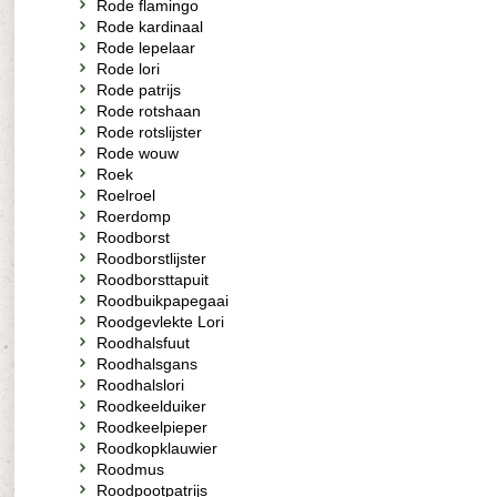
Rode flamingo
Rode kardinaal
Rode lepelaar
Rode lori
Rode patrijs
Rode rotshaan
Rode rotslijster
Rode wouw
Roek
Roelroel
Roerdomp
Roodborst
Roodborstlijster
Roodborsttapuit
Roodbuikpapegaai
Roodgevlekte Lori
Roodhalsfuut
Roodhalsgans
Roodhalslori
Roodkeelduiker
Roodkeelpieper
Roodkopklauwier
Roodmus
Roodpootpatrijs