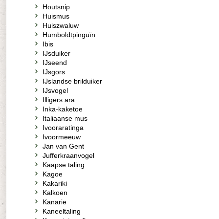
Houtsnip
Huismus
Huiszwaluw
Humboldtpinguïn
Ibis
IJsduiker
IJseend
IJsgors
IJslandse brilduiker
IJsvogel
Illigers ara
Inka-kaketoe
Italiaanse mus
Ivooraratinga
Ivoormeeuw
Jan van Gent
Jufferkraanvogel
Kaapse taling
Kagoe
Kakariki
Kalkoen
Kanarie
Kaneeltaling