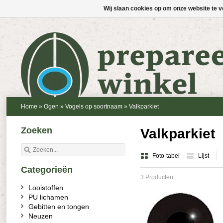
Wij slaan cookies op om onze website te v
Home
»
Ogen
»
Vogels op soortnaam
»
Valkparkiet
Zoeken
Valkparkiet
Foto-tabel
Lijst
Categorieën
3 Producten
Looistoffen
PU lichamen
Gebitten en tongen
Neuzen