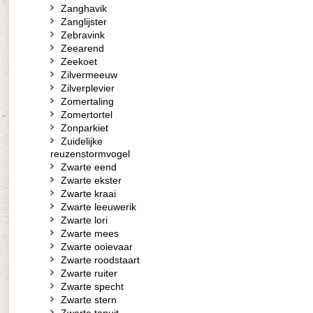
Zanghavik
Zanglijster
Zebravink
Zeearend
Zeekoet
Zilvermeeuw
Zilverplevier
Zomertaling
Zomertortel
Zonparkiet
Zuidelijke
reuzenstormvogel
Zwarte eend
Zwarte ekster
Zwarte kraai
Zwarte leeuwerik
Zwarte lori
Zwarte mees
Zwarte ooievaar
Zwarte roodstaart
Zwarte ruiter
Zwarte specht
Zwarte stern