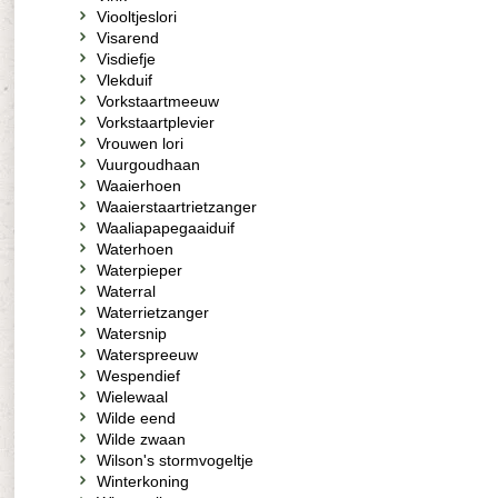
Viooltjeslori
Visarend
Visdiefje
Vlekduif
Vorkstaartmeeuw
Vorkstaartplevier
Vrouwen lori
Vuurgoudhaan
Waaierhoen
Waaierstaartrietzanger
Waaliapapegaaiduif
Waterhoen
Waterpieper
Waterral
Waterrietzanger
Watersnip
Waterspreeuw
Wespendief
Wielewaal
Wilde eend
Wilde zwaan
Wilson's stormvogeltje
Winterkoning