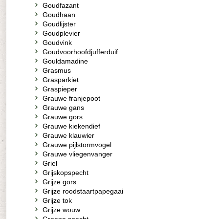
Goudfazant
Goudhaan
Goudlijster
Goudplevier
Goudvink
Goudvoorhoofdjufferduif
Gouldamadine
Grasmus
Grasparkiet
Graspieper
Grauwe franjepoot
Grauwe gans
Grauwe gors
Grauwe kiekendief
Grauwe klauwier
Grauwe pijlstormvogel
Grauwe vliegenvanger
Griel
Grijskopspecht
Grijze gors
Grijze roodstaartpapegaai
Grijze tok
Grijze wouw