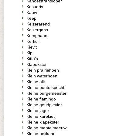
Kanoetstrandloper
Kasuaris
Kauw
Keep
Keizerarend
Keizergans
Kemphaan
Kerkuil
Kievit
Kip
Kitta's
Klapekster
Klein prairiehoen
Klein waterhoen
Kleine alk
Kleine bonte specht
Kleine burgemeester
Kleine flamingo
Kleine goudplevier
Kleine jager
Kleine karekiet
Kleine klapekster
Kleine mantelmeeuw
Kleine pelikaan