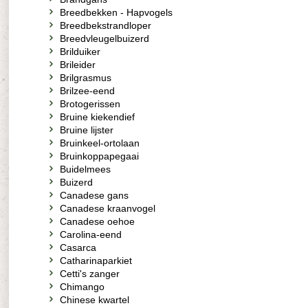
Breedbekken - Hapvogels
Breedbekstrandloper
Breedvleugelbuizerd
Brilduiker
Brileider
Brilgrasmus
Brilzee-eend
Brotogerissen
Bruine kiekendief
Bruine lijster
Bruinkeel-ortolaan
Bruinkoppapegaai
Buidelmees
Buizerd
Canadese gans
Canadese kraanvogel
Canadese oehoe
Carolina-eend
Casarca
Catharinaparkiet
Cetti's zanger
Chimango
Chinese kwartel