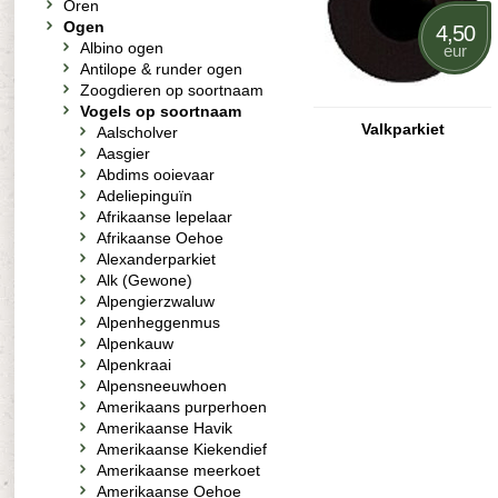
Oren
Ogen
4,50
Albino ogen
eur
Antilope & runder ogen
Zoogdieren op soortnaam
Vogels op soortnaam
Valkparkiet
Aalscholver
Aasgier
Abdims ooievaar
Adeliepinguïn
Afrikaanse lepelaar
Afrikaanse Oehoe
Alexanderparkiet
Alk (Gewone)
Alpengierzwaluw
Alpenheggenmus
Alpenkauw
Alpenkraai
Alpensneeuwhoen
Amerikaans purperhoen
Amerikaanse Havik
Amerikaanse Kiekendief
Amerikaanse meerkoet
Amerikaanse Oehoe