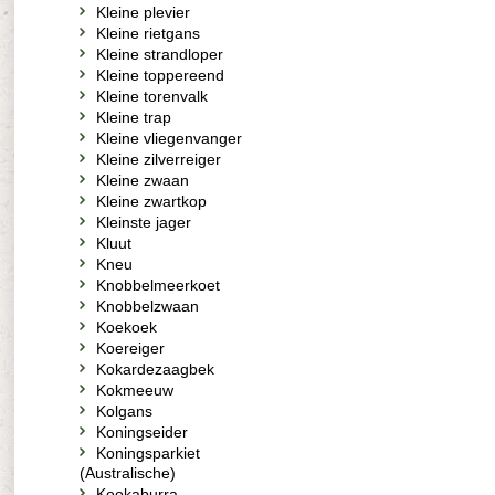
Kleine plevier
Kleine rietgans
Kleine strandloper
Kleine toppereend
Kleine torenvalk
Kleine trap
Kleine vliegenvanger
Kleine zilverreiger
Kleine zwaan
Kleine zwartkop
Kleinste jager
Kluut
Kneu
Knobbelmeerkoet
Knobbelzwaan
Koekoek
Koereiger
Kokardezaagbek
Kokmeeuw
Kolgans
Koningseider
Koningsparkiet
(Australische)
Kookaburra