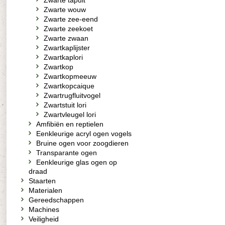
Zwarte tapuit
Zwarte wouw
Zwarte zee-eend
Zwarte zeekoet
Zwarte zwaan
Zwartkaplijster
Zwartkaplori
Zwartkop
Zwartkopmeeuw
Zwartkopcaique
Zwartrugfluitvogel
Zwartstuit lori
Zwartvleugel lori
Amfibiën en reptielen
Eenkleurige acryl ogen vogels
Bruine ogen voor zoogdieren
Transparante ogen
Eenkleurige glas ogen op
draad
Staarten
Materialen
Gereedschappen
Machines
Veiligheid