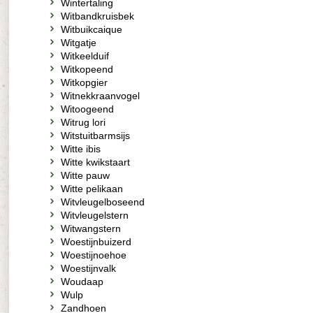
Wintertaling
Witbandkruisbek
Witbuikcaique
Witgatje
Witkeelduif
Witkopeend
Witkopgier
Witnekkraanvogel
Witoogeend
Witrug lori
Witstuitbarmsijs
Witte ibis
Witte kwikstaart
Witte pauw
Witte pelikaan
Witvleugelboseend
Witvleugelstern
Witwangstern
Woestijnbuizerd
Woestijnoehoe
Woestijnvalk
Woudaap
Wulp
Zandhoen