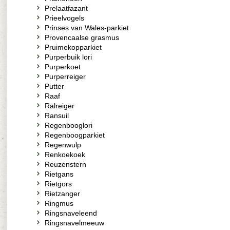
Prelaatfazant
Prieelvogels
Prinses van Wales-parkiet
Provencaalse grasmus
Pruimekopparkiet
Purperbuik lori
Purperkoet
Purperreiger
Putter
Raaf
Ralreiger
Ransuil
Regenbooglori
Regenboogparkiet
Regenwulp
Renkoekoek
Reuzenstern
Rietgans
Rietgors
Rietzanger
Ringmus
Ringsnaveleend
Ringsnavelmeeuw