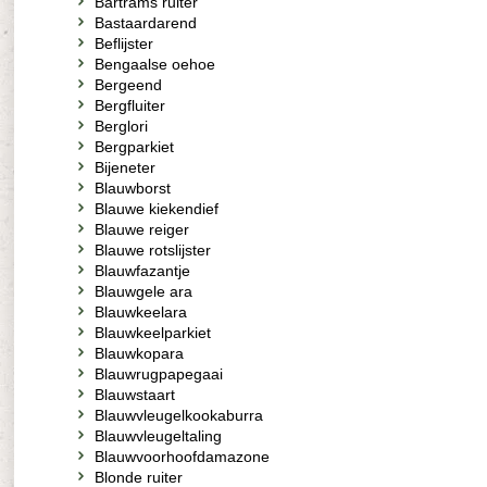
Bartrams ruiter
Bastaardarend
Beflijster
Bengaalse oehoe
Bergeend
Bergfluiter
Berglori
Bergparkiet
Bijeneter
Blauwborst
Blauwe kiekendief
Blauwe reiger
Blauwe rotslijster
Blauwfazantje
Blauwgele ara
Blauwkeelara
Blauwkeelparkiet
Blauwkopara
Blauwrugpapegaai
Blauwstaart
Blauwvleugelkookaburra
Blauwvleugeltaling
Blauwvoorhoofdamazone
Blonde ruiter