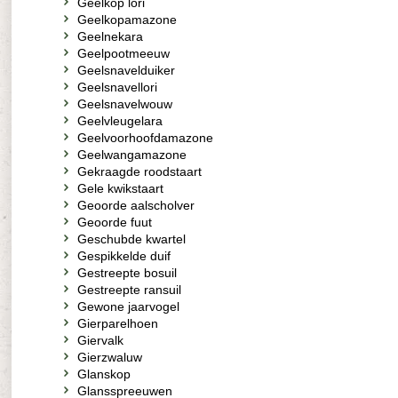
Geelkop lori
Geelkopamazone
Geelnekara
Geelpootmeeuw
Geelsnavelduiker
Geelsnavellori
Geelsnavelwouw
Geelvleugelara
Geelvoorhoofdamazone
Geelwangamazone
Gekraagde roodstaart
Gele kwikstaart
Geoorde aalscholver
Geoorde fuut
Geschubde kwartel
Gespikkelde duif
Gestreepte bosuil
Gestreepte ransuil
Gewone jaarvogel
Gierparelhoen
Giervalk
Gierzwaluw
Glanskop
Glansspreeuwen