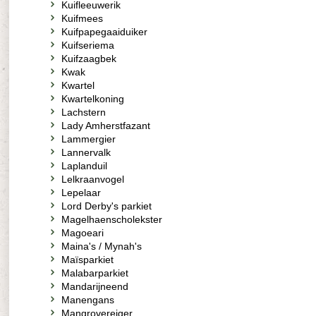
Kuifleeuwerik
Kuifmees
Kuifpapegaaiduiker
Kuifseriema
Kuifzaagbek
Kwak
Kwartel
Kwartelkoning
Lachstern
Lady Amherstfazant
Lammergier
Lannervalk
Laplanduil
Lelkraanvogel
Lepelaar
Lord Derby's parkiet
Magelhaenscholekster
Magoeari
Maina's / Mynah's
Maïsparkiet
Malabarparkiet
Mandarijneend
Manengans
Mangrovereiger