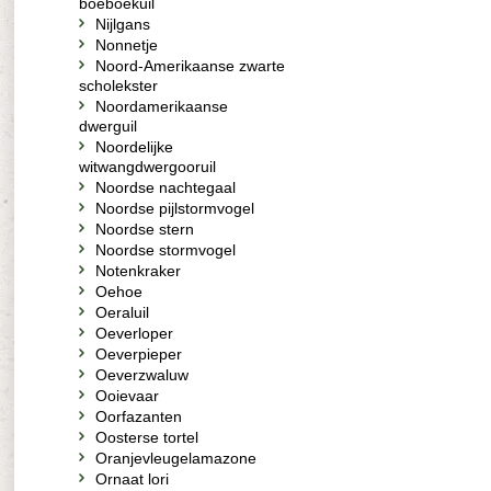
boeboekuil
Nijlgans
Nonnetje
Noord-Amerikaanse zwarte
scholekster
Noordamerikaanse
dwerguil
Noordelijke
witwangdwergooruil
Noordse nachtegaal
Noordse pijlstormvogel
Noordse stern
Noordse stormvogel
Notenkraker
Oehoe
Oeraluil
Oeverloper
Oeverpieper
Oeverzwaluw
Ooievaar
Oorfazanten
Oosterse tortel
Oranjevleugelamazone
Ornaat lori