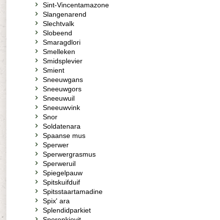
Sint-Vincentamazone
Slangenarend
Slechtvalk
Slobeend
Smaragdlori
Smelleken
Smidsplevier
Smient
Sneeuwgans
Sneeuwgors
Sneeuwuil
Sneeuwvink
Snor
Soldatenara
Spaanse mus
Sperwer
Sperwergrasmus
Sperweruil
Spiegelpauw
Spitskuifduif
Spitsstaartamadine
Spix' ara
Splendidparkiet
Sporenkievit