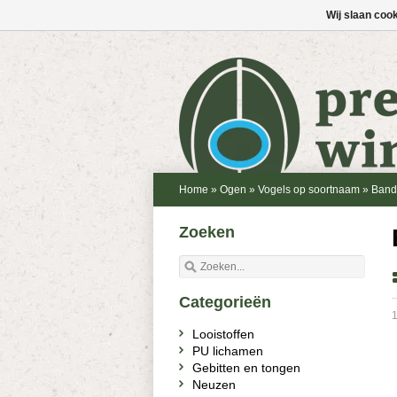
Wij slaan coo
Home
»
Ogen
»
Vogels op soortnaam
»
Bands
Zoeken
Categorieën
1
Looistoffen
PU lichamen
Gebitten en tongen
Neuzen