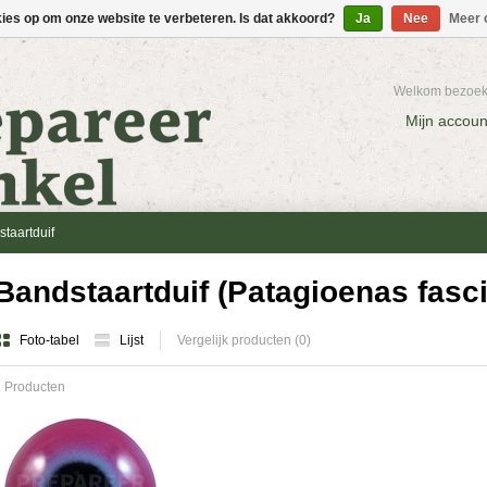
kies op om onze website te verbeteren. Is dat akkoord?
Ja
Nee
Meer 
Welkom bezoeke
Mijn accoun
taartduif
Bandstaartduif (Patagioenas fasci
Foto-tabel
Lijst
Vergelijk producten (0)
 Producten