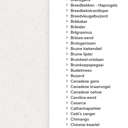
Breedbekken - Hapvogels
Breedbekstrandloper
Breedvleugelbuizerd
Brilduiker
Brileider
Brilgrasmus
Brilzee-eend
Brotogerissen
Bruine kiekendief
Bruine lijster
Bruinkeel-ortolaan
Bruinkoppapegaai
Buidelmees
Buizerd
Canadese gans
Canadese kraanvogel
Canadese oehoe
Carolina-eend
Casarca
Catharinaparkiet
Cetti's zanger
Chimango
Chinese kwartel