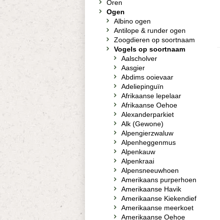
Oren
Ogen
Albino ogen
Antilope & runder ogen
Zoogdieren op soortnaam
Vogels op soortnaam
Aalscholver
Aasgier
Abdims ooievaar
Adeliepinguïn
Afrikaanse lepelaar
Afrikaanse Oehoe
Alexanderparkiet
Alk (Gewone)
Alpengierzwaluw
Alpenheggenmus
Alpenkauw
Alpenkraai
Alpensneeuwhoen
Amerikaans purperhoen
Amerikaanse Havik
Amerikaanse Kiekendief
Amerikaanse meerkoet
Amerikaanse Oehoe