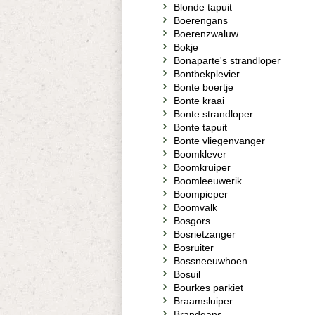
Blonde tapuit
Boerengans
Boerenzwaluw
Bokje
Bonaparte's strandloper
Bontbekplevier
Bonte boertje
Bonte kraai
Bonte strandloper
Bonte tapuit
Bonte vliegenvanger
Boomklever
Boomkruiper
Boomleeuwerik
Boompieper
Boomvalk
Bosgors
Bosrietzanger
Bosruiter
Bossneeuwhoen
Bosuil
Bourkes parkiet
Braamsluiper
Brandgans