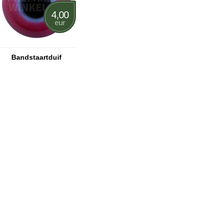
4,00
eur
Bandstaartduif