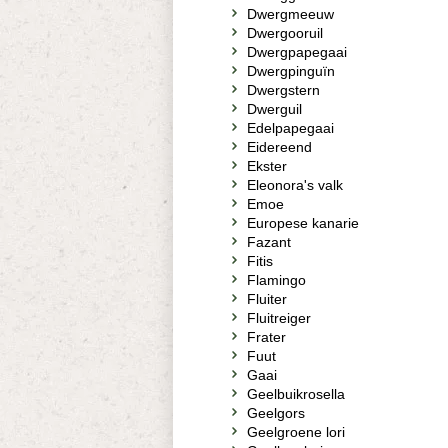
Dwergmeeuw
Dwergooruil
Dwergpapegaai
Dwergpinguïn
Dwergstern
Dwerguil
Edelpapegaai
Eidereend
Ekster
Eleonora's valk
Emoe
Europese kanarie
Fazant
Fitis
Flamingo
Fluiter
Fluitreiger
Frater
Fuut
Gaai
Geelbuikrosella
Geelgors
Geelgroene lori