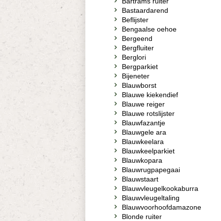
Bartrams ruiter
Bastaardarend
Beflijster
Bengaalse oehoe
Bergeend
Bergfluiter
Berglori
Bergparkiet
Bijeneter
Blauwborst
Blauwe kiekendief
Blauwe reiger
Blauwe rotslijster
Blauwfazantje
Blauwgele ara
Blauwkeelara
Blauwkeelparkiet
Blauwkopara
Blauwrugpapegaai
Blauwstaart
Blauwvleugelkookaburra
Blauwvleugeltaling
Blauwvoorhoofdamazone
Blonde ruiter