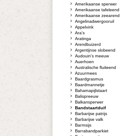
Amerikaanse sperwer
Amerikaanse tafeleend
Amerikaanse zeearend
Angelinadwergooruil
Appelvink
Ara's
Aratinga
Arendbuizerd
Argentijnse slobeend
Audouin's meeuw
Auerhoen
Australische fluiteend
Azuurmees
Baardgrasmus
Baardmannetje
Bahamapijlstaart
Balispreeuw
Balkansperwer
Bandstaartduif
Barbarijse patrijs
Barbarijse valk
Barmsijs
Barrabandparkiet