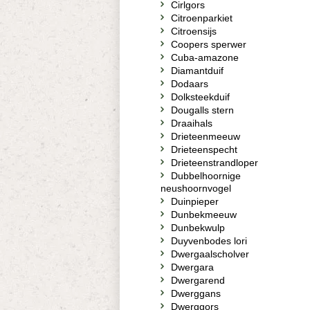
Cirlgors
Citroenparkiet
Citroensijs
Coopers sperwer
Cuba-amazone
Diamantduif
Dodaars
Dolksteekduif
Dougalls stern
Draaihals
Drieteenmeeuw
Drieteenspecht
Drieteenstrandloper
Dubbelhoornige
neushoornvogel
Duinpieper
Dunbekmeeuw
Dunbekwulp
Duyvenbodes lori
Dwergaalscholver
Dwergara
Dwergarend
Dwerggans
Dwerggors