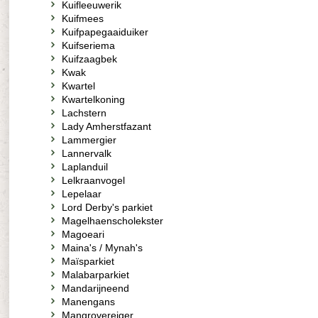
Kuifleeuwerik
Kuifmees
Kuifpapegaaiduiker
Kuifseriema
Kuifzaagbek
Kwak
Kwartel
Kwartelkoning
Lachstern
Lady Amherstfazant
Lammergier
Lannervalk
Laplanduil
Lelkraanvogel
Lepelaar
Lord Derby's parkiet
Magelhaenscholekster
Magoeari
Maina's / Mynah's
Maïsparkiet
Malabarparkiet
Mandarijneend
Manengans
Mangrovereiger