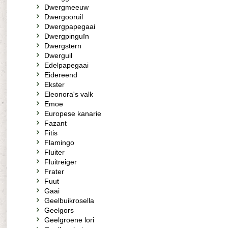
Dwergmeeuw
Dwergooruil
Dwergpapegaai
Dwergpinguïn
Dwergstern
Dwerguil
Edelpapegaai
Eidereend
Ekster
Eleonora's valk
Emoe
Europese kanarie
Fazant
Fitis
Flamingo
Fluiter
Fluitreiger
Frater
Fuut
Gaai
Geelbuikrosella
Geelgors
Geelgroene lori