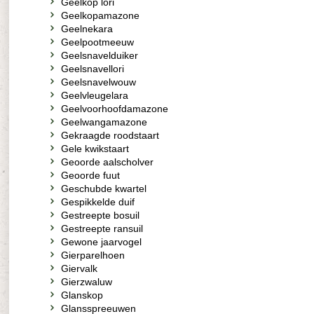
Geelkop lori
Geelkopamazone
Geelnekara
Geelpootmeeuw
Geelsnavelduiker
Geelsnavellori
Geelsnavelwouw
Geelvleugelara
Geelvoorhoofdamazone
Geelwangamazone
Gekraagde roodstaart
Gele kwikstaart
Geoorde aalscholver
Geoorde fuut
Geschubde kwartel
Gespikkelde duif
Gestreepte bosuil
Gestreepte ransuil
Gewone jaarvogel
Gierparelhoen
Giervalk
Gierzwaluw
Glanskop
Glansspreeuwen