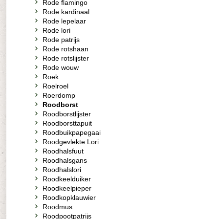
Rode flamingo
Rode kardinaal
Rode lepelaar
Rode lori
Rode patrijs
Rode rotshaan
Rode rotslijster
Rode wouw
Roek
Roelroel
Roerdomp
Roodborst
Roodborstlijster
Roodborsttapuit
Roodbuikpapegaai
Roodgevlekte Lori
Roodhalsfuut
Roodhalsgans
Roodhalslori
Roodkeelduiker
Roodkeelpieper
Roodkopklauwier
Roodmus
Roodpootpatrijs