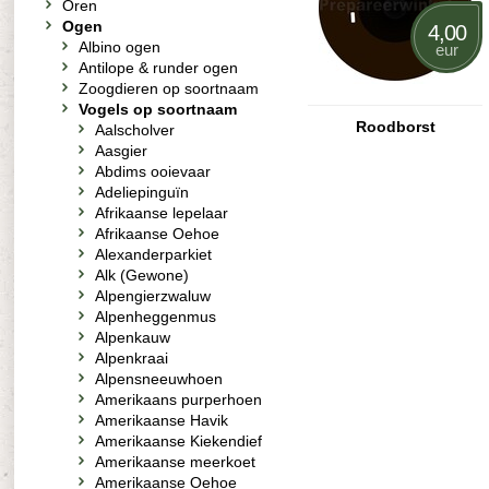
Oren
Ogen
4,00
Albino ogen
eur
Antilope & runder ogen
Zoogdieren op soortnaam
Vogels op soortnaam
Roodborst
Aalscholver
Aasgier
Abdims ooievaar
Adeliepinguïn
Afrikaanse lepelaar
Afrikaanse Oehoe
Alexanderparkiet
Alk (Gewone)
Alpengierzwaluw
Alpenheggenmus
Alpenkauw
Alpenkraai
Alpensneeuwhoen
Amerikaans purperhoen
Amerikaanse Havik
Amerikaanse Kiekendief
Amerikaanse meerkoet
Amerikaanse Oehoe