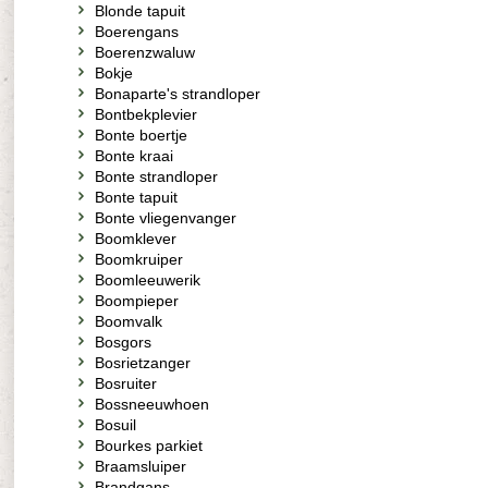
Blonde tapuit
Boerengans
Boerenzwaluw
Bokje
Bonaparte's strandloper
Bontbekplevier
Bonte boertje
Bonte kraai
Bonte strandloper
Bonte tapuit
Bonte vliegenvanger
Boomklever
Boomkruiper
Boomleeuwerik
Boompieper
Boomvalk
Bosgors
Bosrietzanger
Bosruiter
Bossneeuwhoen
Bosuil
Bourkes parkiet
Braamsluiper
Brandgans