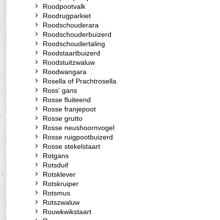
Roodpootvalk
Roodrugparkiet
Roodschouderara
Roodschouderbuizerd
Roodschoudertaling
Roodstaartbuizerd
Roodstuitzwaluw
Roodwangara
Rosella of Prachtrosella
Ross' gans
Rosse fluiteend
Rosse franjepoot
Rosse grutto
Rosse neushoornvogel
Rosse ruigpootbuizerd
Rosse stekelstaart
Rotgans
Rotsduif
Rotsklever
Rotskruiper
Rotsmus
Rotszwaluw
Rouwkwikstaart