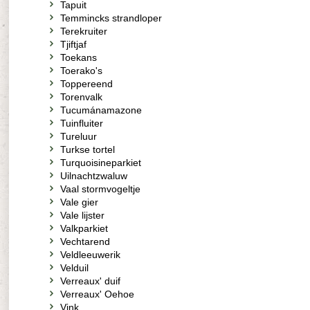
Tapuit
Temmincks strandloper
Terekruiter
Tjiftjaf
Toekans
Toerako's
Toppereend
Torenvalk
Tucumánamazone
Tuinfluiter
Tureluur
Turkse tortel
Turquoisineparkiet
Uilnachtzwaluw
Vaal stormvogeltje
Vale gier
Vale lijster
Valkparkiet
Vechtarend
Veldleeuwerik
Velduil
Verreaux' duif
Verreaux' Oehoe
Vink