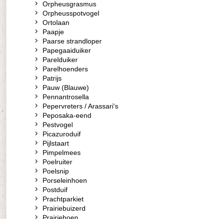
Orpheusgrasmus
Orpheusspotvogel
Ortolaan
Paapje
Paarse strandloper
Papegaaiduiker
Parelduiker
Parelhoenders
Patrijs
Pauw (Blauwe)
Pennantrosella
Pepervreters / Arassari's
Peposaka-eend
Pestvogel
Picazuroduif
Pijlstaart
Pimpelmees
Poelruiter
Poelsnip
Porseleinhoen
Postduif
Prachtparkiet
Prairiebuizerd
Prairiehoen