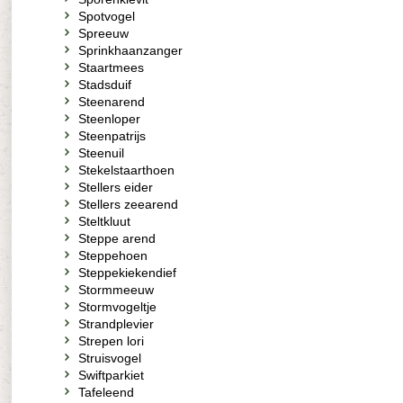
Spotvogel
Spreeuw
Sprinkhaanzanger
Staartmees
Stadsduif
Steenarend
Steenloper
Steenpatrijs
Steenuil
Stekelstaarthoen
Stellers eider
Stellers zeearend
Steltkluut
Steppe arend
Steppehoen
Steppekiekendief
Stormmeeuw
Stormvogeltje
Strandplevier
Strepen lori
Struisvogel
Swiftparkiet
Tafeleend