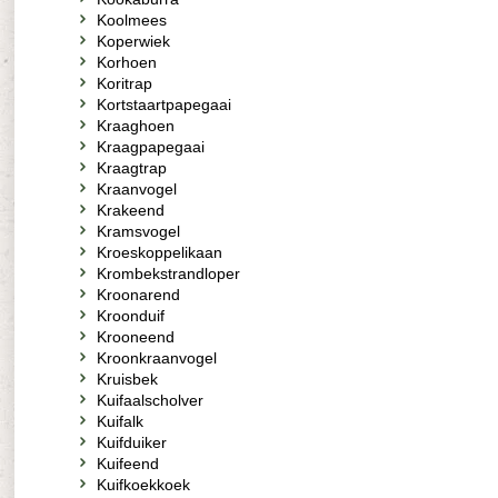
Koolmees
Koperwiek
Korhoen
Koritrap
Kortstaartpapegaai
Kraaghoen
Kraagpapegaai
Kraagtrap
Kraanvogel
Krakeend
Kramsvogel
Kroeskoppelikaan
Krombekstrandloper
Kroonarend
Kroonduif
Krooneend
Kroonkraanvogel
Kruisbek
Kuifaalscholver
Kuifalk
Kuifduiker
Kuifeend
Kuifkoekkoek