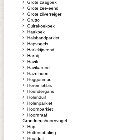
Grote zaagbek
Grote zee-eend
Grote zilverreiger
Grutto
Guirakoekoek
Haakbek
Halsbandparkiet
Hapvogels
Harlekijneend
Harpij
Havik
Havikarend
Hazelhoen
Heggenmus
Heremietibis
Hoendergans
Holenduif
Holenparkiet
Hoornparkiet
Hoornraaf
Grondneushoornvogel
Hop
Hottentottaling
Houtduif