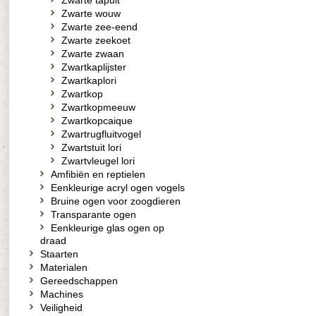
Zwarte tapuit
Zwarte wouw
Zwarte zee-eend
Zwarte zeekoet
Zwarte zwaan
Zwartkaplijster
Zwartkaplori
Zwartkop
Zwartkopmeeuw
Zwartkopcaique
Zwartrugfluitvogel
Zwartstuit lori
Zwartvleugel lori
Amfibiën en reptielen
Eenkleurige acryl ogen vogels
Bruine ogen voor zoogdieren
Transparante ogen
Eenkleurige glas ogen op
draad
Staarten
Materialen
Gereedschappen
Machines
Veiligheid