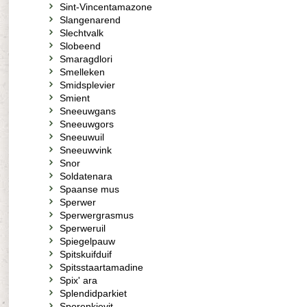
Sint-Vincentamazone
Slangenarend
Slechtvalk
Slobeend
Smaragdlori
Smelleken
Smidsplevier
Smient
Sneeuwgans
Sneeuwgors
Sneeuwuil
Sneeuwvink
Snor
Soldatenara
Spaanse mus
Sperwer
Sperwergrasmus
Sperweruil
Spiegelpauw
Spitskuifduif
Spitsstaartamadine
Spix' ara
Splendidparkiet
Sporenkievit