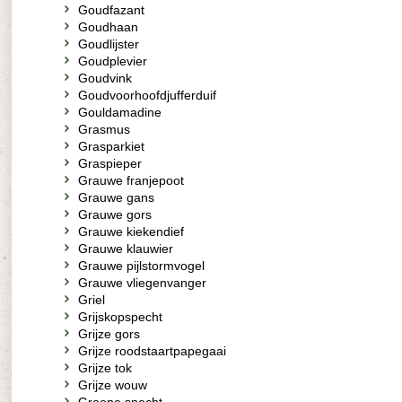
Goudfazant
Goudhaan
Goudlijster
Goudplevier
Goudvink
Goudvoorhoofdjufferduif
Gouldamadine
Grasmus
Grasparkiet
Graspieper
Grauwe franjepoot
Grauwe gans
Grauwe gors
Grauwe kiekendief
Grauwe klauwier
Grauwe pijlstormvogel
Grauwe vliegenvanger
Griel
Grijskopspecht
Grijze gors
Grijze roodstaartpapegaai
Grijze tok
Grijze wouw