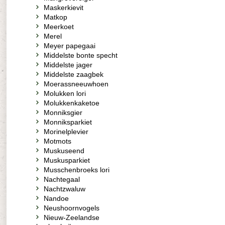
Maskerkievit
Matkop
Meerkoet
Merel
Meyer papegaai
Middelste bonte specht
Middelste jager
Middelste zaagbek
Moerassneeuwhoen
Molukken lori
Molukkenkaketoe
Monniksgier
Monniksparkiet
Morinelplevier
Motmots
Muskuseend
Muskusparkiet
Musschenbroeks lori
Nachtegaal
Nachtzwaluw
Nandoe
Neushoornvogels
Nieuw-Zeelandse