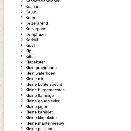
Kanoetstrandloper
Kasuaris
Kauw
Keep
Keizerarend
Keizergans
Kemphaan
Kerkuil
Kievit
Kip
Kitta's
Klapekster
Klein prairiehoen
Klein waterhoen
Kleine alk
Kleine bonte specht
Kleine burgemeester
Kleine flamingo
Kleine goudplevier
Kleine jager
Kleine karekiet
Kleine klapekster
Kleine mantelmeeuw
Kleine pelikaan