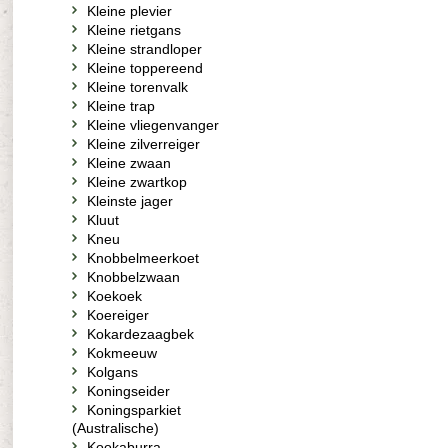
Kleine plevier
Kleine rietgans
Kleine strandloper
Kleine toppereend
Kleine torenvalk
Kleine trap
Kleine vliegenvanger
Kleine zilverreiger
Kleine zwaan
Kleine zwartkop
Kleinste jager
Kluut
Kneu
Knobbelmeerkoet
Knobbelzwaan
Koekoek
Koereiger
Kokardezaagbek
Kokmeeuw
Kolgans
Koningseider
Koningsparkiet
(Australische)
Kookaburra