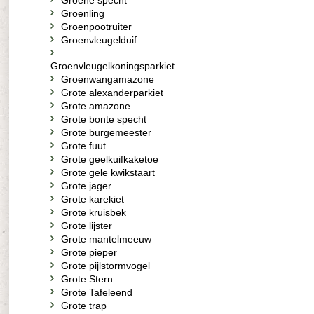
Groene specht
Groenling
Groenpootruiter
Groenvleugelduif
Groenvleugelkoningsparkiet
Groenwangamazone
Grote alexanderparkiet
Grote amazone
Grote bonte specht
Grote burgemeester
Grote fuut
Grote geelkuifkaketoe
Grote gele kwikstaart
Grote jager
Grote karekiet
Grote kruisbek
Grote lijster
Grote mantelmeeuw
Grote pieper
Grote pijlstormvogel
Grote Stern
Grote Tafeleend
Grote trap