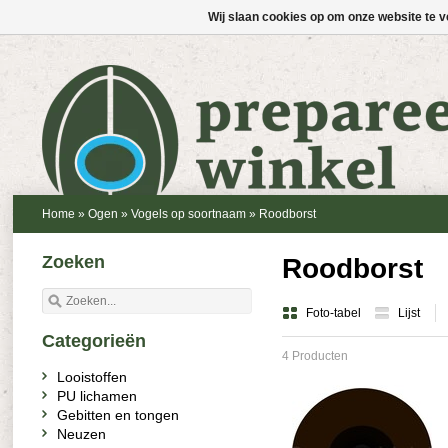
Wij slaan cookies op om onze website te v
Home
»
Ogen
»
Vogels op soortnaam
»
Roodborst
Zoeken
Roodborst
Foto-tabel
Lijst
Categorieën
4 Producten
Looistoffen
PU lichamen
Gebitten en tongen
Neuzen