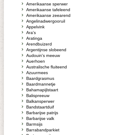
Amerikaanse sperwer
Amerikaanse tafeleend
Amerikaanse zeearend
Angelinadwergooruil
Appelvink
Ara's
Aratinga
Arendbuizerd
Argentijnse slobeend
Audouin's meeuw
Auerhoen
Australische fluiteend
Azuurmees
Baardgrasmus
Baardmannetje
Bahamapijlstaart
Balispreeuw
Balkansperwer
Bandstaartduif
Barbarijse patrijs
Barbarijse valk
Barmsijs
Barrabandparkiet