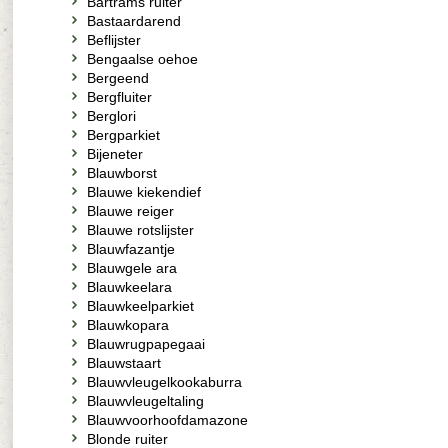
Bartrams ruiter
Bastaardarend
Beflijster
Bengaalse oehoe
Bergeend
Bergfluiter
Berglori
Bergparkiet
Bijeneter
Blauwborst
Blauwe kiekendief
Blauwe reiger
Blauwe rotslijster
Blauwfazantje
Blauwgele ara
Blauwkeelara
Blauwkeelparkiet
Blauwkopara
Blauwrugpapegaai
Blauwstaart
Blauwvleugelkookaburra
Blauwvleugeltaling
Blauwvoorhoofdamazone
Blonde ruiter