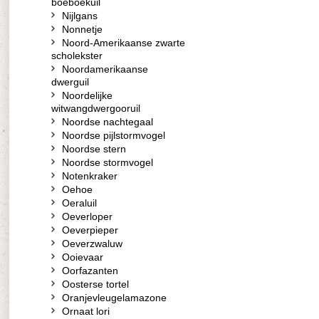
boeboekuil
Nijlgans
Nonnetje
Noord-Amerikaanse zwarte
scholekster
Noordamerikaanse
dwerguil
Noordelijke
witwangdwergooruil
Noordse nachtegaal
Noordse pijlstormvogel
Noordse stern
Noordse stormvogel
Notenkraker
Oehoe
Oeraluil
Oeverloper
Oeverpieper
Oeverzwaluw
Ooievaar
Oorfazanten
Oosterse tortel
Oranjevleugelamazone
Ornaat lori