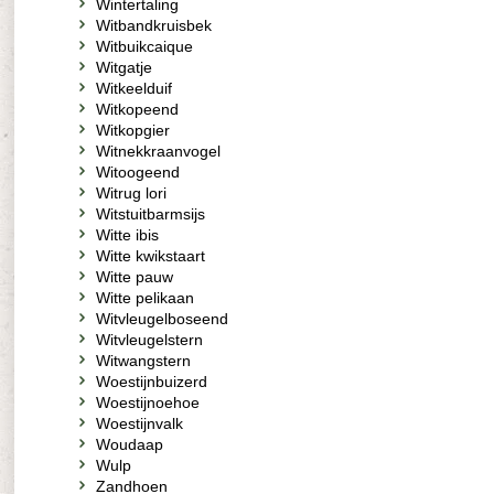
Wintertaling
Witbandkruisbek
Witbuikcaique
Witgatje
Witkeelduif
Witkopeend
Witkopgier
Witnekkraanvogel
Witoogeend
Witrug lori
Witstuitbarmsijs
Witte ibis
Witte kwikstaart
Witte pauw
Witte pelikaan
Witvleugelboseend
Witvleugelstern
Witwangstern
Woestijnbuizerd
Woestijnoehoe
Woestijnvalk
Woudaap
Wulp
Zandhoen