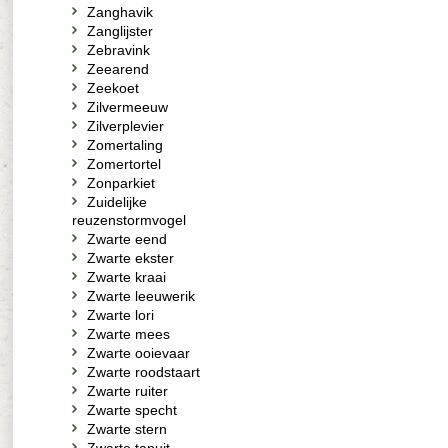
Zanghavik
Zanglijster
Zebravink
Zeearend
Zeekoet
Zilvermeeuw
Zilverplevier
Zomertaling
Zomertortel
Zonparkiet
Zuidelijke
reuzenstormvogel
Zwarte eend
Zwarte ekster
Zwarte kraai
Zwarte leeuwerik
Zwarte lori
Zwarte mees
Zwarte ooievaar
Zwarte roodstaart
Zwarte ruiter
Zwarte specht
Zwarte stern