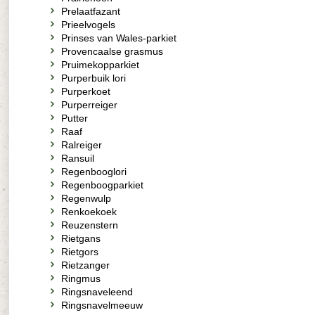
Prelaatfazant
Prieelvogels
Prinses van Wales-parkiet
Provencaalse grasmus
Pruimekopparkiet
Purperbuik lori
Purperkoet
Purperreiger
Putter
Raaf
Ralreiger
Ransuil
Regenbooglori
Regenboogparkiet
Regenwulp
Renkoekoek
Reuzenstern
Rietgans
Rietgors
Rietzanger
Ringmus
Ringsnaveleend
Ringsnavelmeeuw