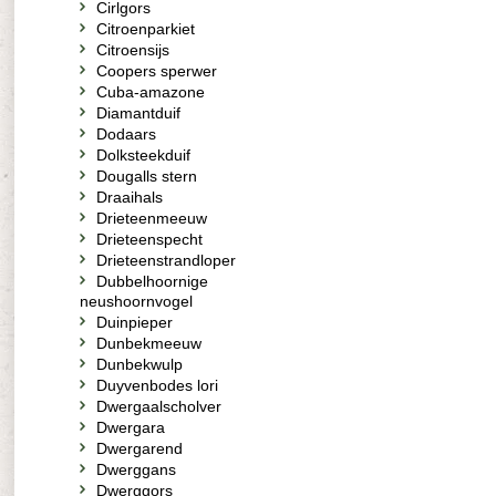
Cirlgors
Citroenparkiet
Citroensijs
Coopers sperwer
Cuba-amazone
Diamantduif
Dodaars
Dolksteekduif
Dougalls stern
Draaihals
Drieteenmeeuw
Drieteenspecht
Drieteenstrandloper
Dubbelhoornige
neushoornvogel
Duinpieper
Dunbekmeeuw
Dunbekwulp
Duyvenbodes lori
Dwergaalscholver
Dwergara
Dwergarend
Dwerggans
Dwerggors