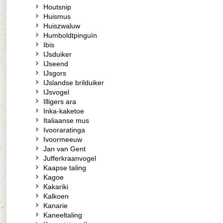
Houtsnip
Huismus
Huiszwaluw
Humboldtpinguïn
Ibis
IJsduiker
IJseend
IJsgors
IJslandse brilduiker
IJsvogel
Illigers ara
Inka-kaketoe
Italiaanse mus
Ivooraratinga
Ivoormeeuw
Jan van Gent
Jufferkraanvogel
Kaapse taling
Kagoe
Kakariki
Kalkoen
Kanarie
Kaneeltaling