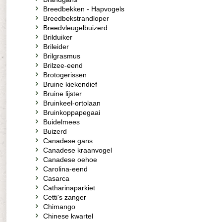
Breedbekken - Hapvogels
Breedbekstrandloper
Breedvleugelbuizerd
Brilduiker
Brileider
Brilgrasmus
Brilzee-eend
Brotogerissen
Bruine kiekendief
Bruine lijster
Bruinkeel-ortolaan
Bruinkoppapegaai
Buidelmees
Buizerd
Canadese gans
Canadese kraanvogel
Canadese oehoe
Carolina-eend
Casarca
Catharinaparkiet
Cetti's zanger
Chimango
Chinese kwartel