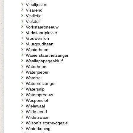
Viooltjeslori
Visarend
Visdiefje
Vlekduif
Vorkstaartmeeuw
Vorkstaartplevier
Vrouwen lori
Vuurgoudhaan
Waaierhoen
Waaierstaartrietzanger
Waaliapapegaaiduif
Waterhoen
Waterpieper
Waterral
Waterrietzanger
Watersnip
Waterspreeuw
Wespendief
Wielewaal
Wilde eend
Wilde zwaan
Wilson's stormvogeltje
Winterkoning