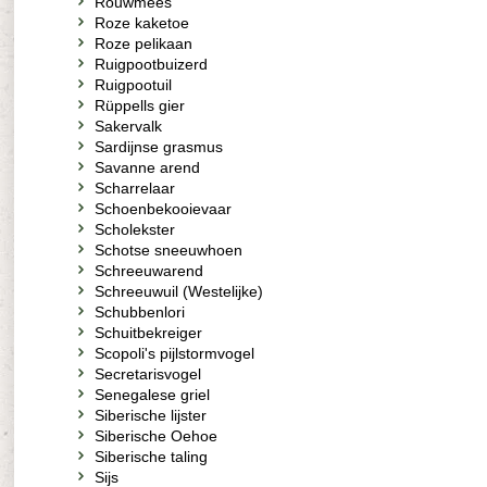
Rouwmees
Roze kaketoe
Roze pelikaan
Ruigpootbuizerd
Ruigpootuil
Rüppells gier
Sakervalk
Sardijnse grasmus
Savanne arend
Scharrelaar
Schoenbekooievaar
Scholekster
Schotse sneeuwhoen
Schreeuwarend
Schreeuwuil (Westelijke)
Schubbenlori
Schuitbekreiger
Scopoli's pijlstormvogel
Secretarisvogel
Senegalese griel
Siberische lijster
Siberische Oehoe
Siberische taling
Sijs