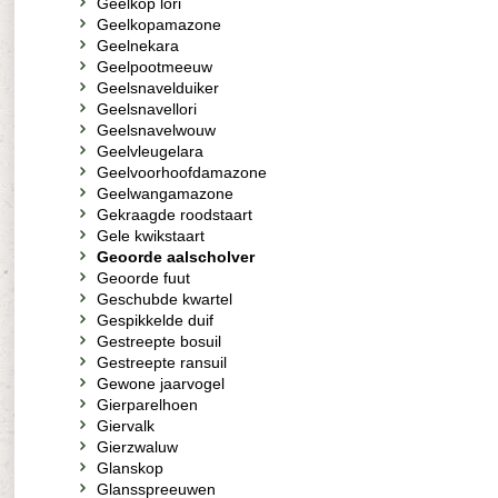
Geelkop lori
Geelkopamazone
Geelnekara
Geelpootmeeuw
Geelsnavelduiker
Geelsnavellori
Geelsnavelwouw
Geelvleugelara
Geelvoorhoofdamazone
Geelwangamazone
Gekraagde roodstaart
Gele kwikstaart
Geoorde aalscholver
Geoorde fuut
Geschubde kwartel
Gespikkelde duif
Gestreepte bosuil
Gestreepte ransuil
Gewone jaarvogel
Gierparelhoen
Giervalk
Gierzwaluw
Glanskop
Glansspreeuwen