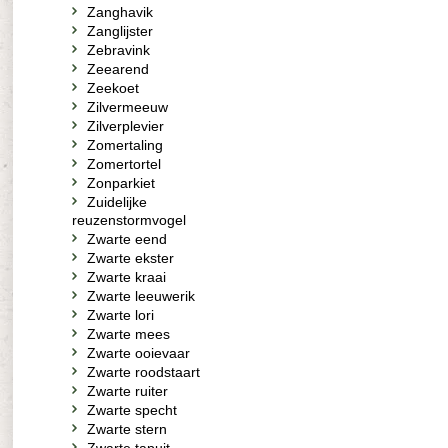
Zanghavik
Zanglijster
Zebravink
Zeearend
Zeekoet
Zilvermeeuw
Zilverplevier
Zomertaling
Zomertortel
Zonparkiet
Zuidelijke
reuzenstormvogel
Zwarte eend
Zwarte ekster
Zwarte kraai
Zwarte leeuwerik
Zwarte lori
Zwarte mees
Zwarte ooievaar
Zwarte roodstaart
Zwarte ruiter
Zwarte specht
Zwarte stern