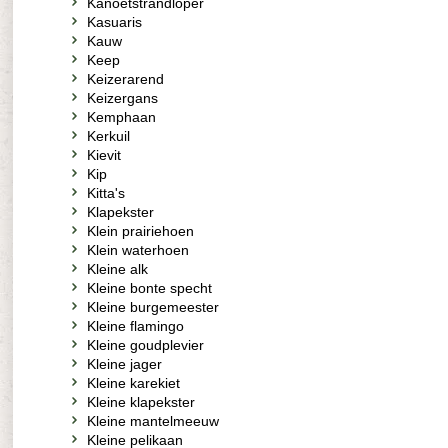
Kanoetstrandloper
Kasuaris
Kauw
Keep
Keizerarend
Keizergans
Kemphaan
Kerkuil
Kievit
Kip
Kitta's
Klapekster
Klein prairiehoen
Klein waterhoen
Kleine alk
Kleine bonte specht
Kleine burgemeester
Kleine flamingo
Kleine goudplevier
Kleine jager
Kleine karekiet
Kleine klapekster
Kleine mantelmeeuw
Kleine pelikaan