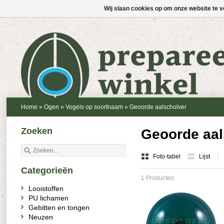
Wij slaan cookies op om onze website te v
Home
»
Ogen
»
Vogels op soortnaam
»
Geoorde aalscholver
Zoeken
Geoorde aal
Foto-tabel
Lijst
Categorieën
1 Producten
Looistoffen
PU lichamen
Gebitten en tongen
Neuzen