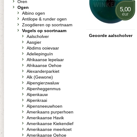
Oren
Ogen
5,00
Albino ogen
eur
Antilope & runder ogen
Zoogdieren op soortnaam
Vogels op soortnaam
Geoorde aalscholver
Aalscholver
Aasgier
Abdims ooievaar
Adeliepinguïn
Afrikaanse lepelaar
Afrikaanse Oehoe
Alexanderparkiet
Alk (Gewone)
Alpengierzwaluw
Alpenheggenmus
Alpenkauw
Alpenkraai
Alpensneeuwhoen
Amerikaans purperhoen
Amerikaanse Havik
Amerikaanse Kiekendief
Amerikaanse meerkoet
Amerikaanse Oehoe