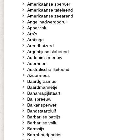
Amerikaanse sperwer
Amerikaanse tafeleend
Amerikaanse zeearend
Angelinadwergooruil
Appelvink
Ara's
Aratinga
Arendbuizerd
Argentijnse slobeend
Audouin's meeuw
Auerhoen
Australische fluiteend
Azuurmees
Baardgrasmus
Baardmannetje
Bahamapijlstaart
Balispreeuw
Balkansperwer
Bandstaartduif
Barbarijse patrijs
Barbarijse valk
Barmsijs
Barrabandparkiet