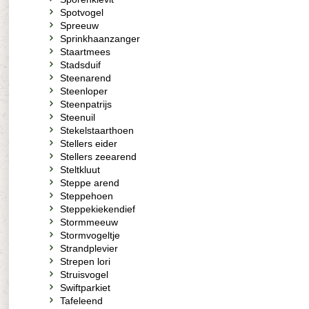
Spotvogel
Spreeuw
Sprinkhaanzanger
Staartmees
Stadsduif
Steenarend
Steenloper
Steenpatrijs
Steenuil
Stekelstaarthoen
Stellers eider
Stellers zeearend
Steltkluut
Steppe arend
Steppehoen
Steppekiekendief
Stormmeeuw
Stormvogeltje
Strandplevier
Strepen lori
Struisvogel
Swiftparkiet
Tafeleend