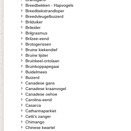
Breedbekken - Hapvogels
Breedbekstrandloper
Breedvleugelbuizerd
Brilduiker
Brileider
Brilgrasmus
Brilzee-eend
Brotogerissen
Bruine kiekendief
Bruine lijster
Bruinkeel-ortolaan
Bruinkoppapegaai
Buidelmees
Buizerd
Canadese gans
Canadese kraanvogel
Canadese oehoe
Carolina-eend
Casarca
Catharinaparkiet
Cetti's zanger
Chimango
Chinese kwartel