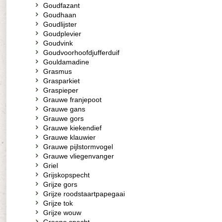
Goudfazant
Goudhaan
Goudlijster
Goudplevier
Goudvink
Goudvoorhoofdjufferduif
Gouldamadine
Grasmus
Grasparkiet
Graspieper
Grauwe franjepoot
Grauwe gans
Grauwe gors
Grauwe kiekendief
Grauwe klauwier
Grauwe pijlstormvogel
Grauwe vliegenvanger
Griel
Grijskopspecht
Grijze gors
Grijze roodstaartpapegaai
Grijze tok
Grijze wouw