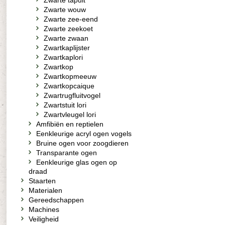
Zwarte tapuit
Zwarte wouw
Zwarte zee-eend
Zwarte zeekoet
Zwarte zwaan
Zwartkaplijster
Zwartkaplori
Zwartkop
Zwartkopmeeuw
Zwartkopcaique
Zwartrugfluitvogel
Zwartstuit lori
Zwartvleugel lori
Amfibiën en reptielen
Eenkleurige acryl ogen vogels
Bruine ogen voor zoogdieren
Transparante ogen
Eenkleurige glas ogen op
draad
Staarten
Materialen
Gereedschappen
Machines
Veiligheid