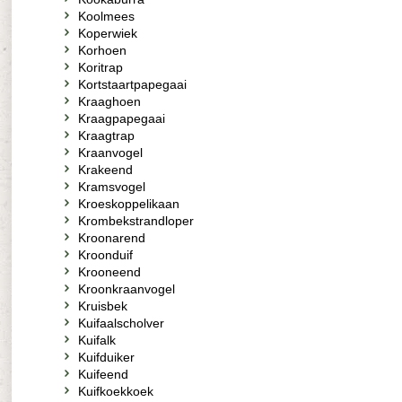
Koolmees
Koperwiek
Korhoen
Koritrap
Kortstaartpapegaai
Kraaghoen
Kraagpapegaai
Kraagtrap
Kraanvogel
Krakeend
Kramsvogel
Kroeskoppelikaan
Krombekstrandloper
Kroonarend
Kroonduif
Krooneend
Kroonkraanvogel
Kruisbek
Kuifaalscholver
Kuifalk
Kuifduiker
Kuifeend
Kuifkoekkoek