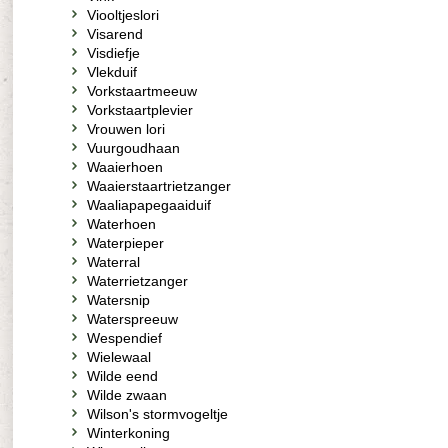
Viooltjeslori
Visarend
Visdiefje
Vlekduif
Vorkstaartmeeuw
Vorkstaartplevier
Vrouwen lori
Vuurgoudhaan
Waaierhoen
Waaierstaartrietzanger
Waaliapapegaaiduif
Waterhoen
Waterpieper
Waterral
Waterrietzanger
Watersnip
Waterspreeuw
Wespendief
Wielewaal
Wilde eend
Wilde zwaan
Wilson's stormvogeltje
Winterkoning