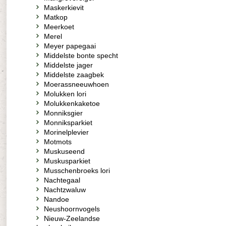
Maskerkievit
Matkop
Meerkoet
Merel
Meyer papegaai
Middelste bonte specht
Middelste jager
Middelste zaagbek
Moerassneeuwhoen
Molukken lori
Molukkenkaketoe
Monniksgier
Monniksparkiet
Morinelplevier
Motmots
Muskuseend
Muskusparkiet
Musschenbroeks lori
Nachtegaal
Nachtzwaluw
Nandoe
Neushoornvogels
Nieuw-Zeelandse