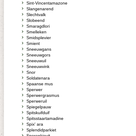
Sint-Vincentamazone
Slangenarend
Slechtvalk
Slobeend
Smaragdlori
Smelleken
Smidsplevier
Smient
Sneeuwgans
Sneeuwgors
Sneeuwuil
Sneeuwvink
Snor
Soldatenara
Spaanse mus
Sperwer
Sperwergrasmus
Sperweruil
Spiegelpauw
Spitskuifduif
Spitsstaartamadine
Spix' ara
Splendidparkiet
Sporenkievit