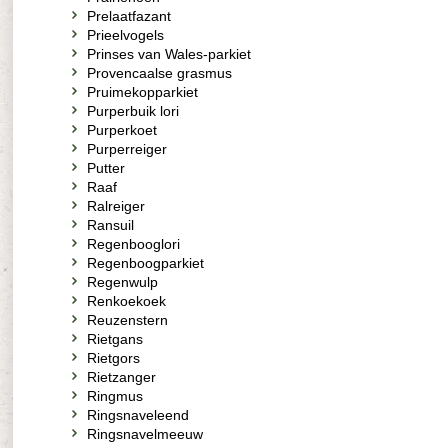
Prelaatfazant
Prieelvogels
Prinses van Wales-parkiet
Provencaalse grasmus
Pruimekopparkiet
Purperbuik lori
Purperkoet
Purperreiger
Putter
Raaf
Ralreiger
Ransuil
Regenbooglori
Regenboogparkiet
Regenwulp
Renkoekoek
Reuzenstern
Rietgans
Rietgors
Rietzanger
Ringmus
Ringsnaveleend
Ringsnavelmeeuw