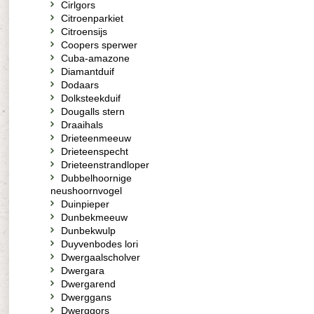
Cirlgors
Citroenparkiet
Citroensijs
Coopers sperwer
Cuba-amazone
Diamantduif
Dodaars
Dolksteekduif
Dougalls stern
Draaihals
Drieteenmeeuw
Drieteenspecht
Drieteenstrandloper
Dubbelhoornige
neushoornvogel
Duinpieper
Dunbekmeeuw
Dunbekwulp
Duyvenbodes lori
Dwergaalscholver
Dwergara
Dwergarend
Dwerggans
Dwerggors