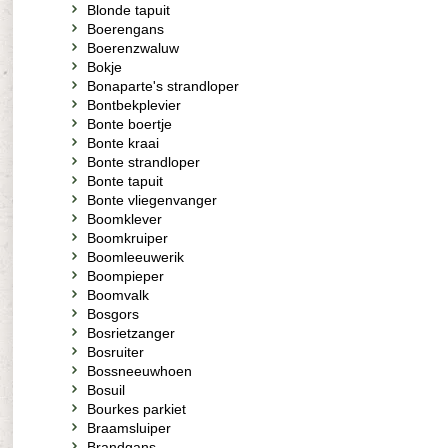
Blonde tapuit
Boerengans
Boerenzwaluw
Bokje
Bonaparte's strandloper
Bontbekplevier
Bonte boertje
Bonte kraai
Bonte strandloper
Bonte tapuit
Bonte vliegenvanger
Boomklever
Boomkruiper
Boomleeuwerik
Boompieper
Boomvalk
Bosgors
Bosrietzanger
Bosruiter
Bossneeuwhoen
Bosuil
Bourkes parkiet
Braamsluiper
Brandgans