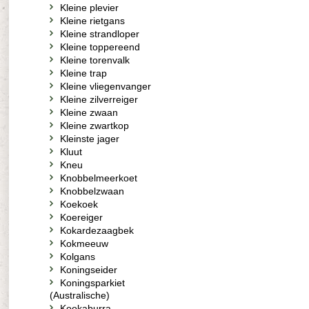
Kleine plevier
Kleine rietgans
Kleine strandloper
Kleine toppereend
Kleine torenvalk
Kleine trap
Kleine vliegenvanger
Kleine zilverreiger
Kleine zwaan
Kleine zwartkop
Kleinste jager
Kluut
Kneu
Knobbelmeerkoet
Knobbelzwaan
Koekoek
Koereiger
Kokardezaagbek
Kokmeeuw
Kolgans
Koningseider
Koningsparkiet
(Australische)
Kookaburra