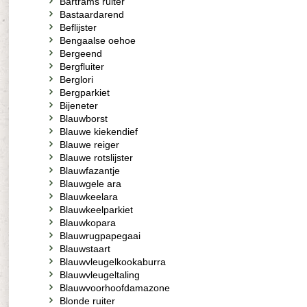
Bartrams ruiter
Bastaardarend
Beflijster
Bengaalse oehoe
Bergeend
Bergfluiter
Berglori
Bergparkiet
Bijeneter
Blauwborst
Blauwe kiekendief
Blauwe reiger
Blauwe rotslijster
Blauwfazantje
Blauwgele ara
Blauwkeelara
Blauwkeelparkiet
Blauwkopara
Blauwrugpapegaai
Blauwstaart
Blauwvleugelkookaburra
Blauwvleugeltaling
Blauwvoorhoofdamazone
Blonde ruiter