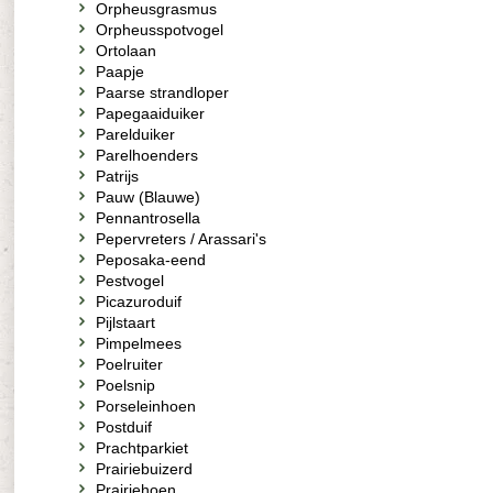
Orpheusgrasmus
Orpheusspotvogel
Ortolaan
Paapje
Paarse strandloper
Papegaaiduiker
Parelduiker
Parelhoenders
Patrijs
Pauw (Blauwe)
Pennantrosella
Pepervreters / Arassari's
Peposaka-eend
Pestvogel
Picazuroduif
Pijlstaart
Pimpelmees
Poelruiter
Poelsnip
Porseleinhoen
Postduif
Prachtparkiet
Prairiebuizerd
Prairiehoen