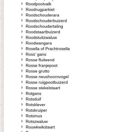
Roodpootvalk
Roodrugparkiet
Roodschouderara
Roodschouderbuizerd
Roodschoudertaling
Roodstaartbuizerd
Roodstuitzwaluw
Roodwangara
Rosella of Prachtrosella
Ross' gans
Rosse fluiteend
Rosse franjepoot
Rosse grutto
Rosse neushoornvogel
Rosse ruigpootbuizerd
Rosse stekelstaart
Rotgans
Rotsduif
Rotsklever
Rotskruiper
Rotsmus
Rotszwaluw
Rouwkwikstaart