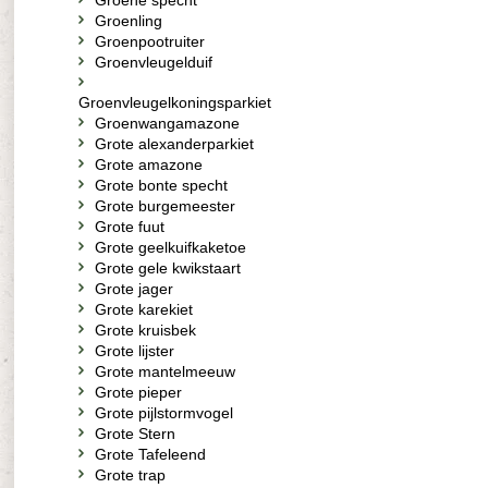
Groene specht
Groenling
Groenpootruiter
Groenvleugelduif
Groenvleugelkoningsparkiet
Groenwangamazone
Grote alexanderparkiet
Grote amazone
Grote bonte specht
Grote burgemeester
Grote fuut
Grote geelkuifkaketoe
Grote gele kwikstaart
Grote jager
Grote karekiet
Grote kruisbek
Grote lijster
Grote mantelmeeuw
Grote pieper
Grote pijlstormvogel
Grote Stern
Grote Tafeleend
Grote trap