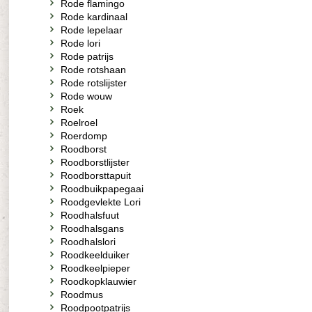
Rode flamingo
Rode kardinaal
Rode lepelaar
Rode lori
Rode patrijs
Rode rotshaan
Rode rotslijster
Rode wouw
Roek
Roelroel
Roerdomp
Roodborst
Roodborstlijster
Roodborsttapuit
Roodbuikpapegaai
Roodgevlekte Lori
Roodhalsfuut
Roodhalsgans
Roodhalslori
Roodkeelduiker
Roodkeelpieper
Roodkopklauwier
Roodmus
Roodpootpatrijs