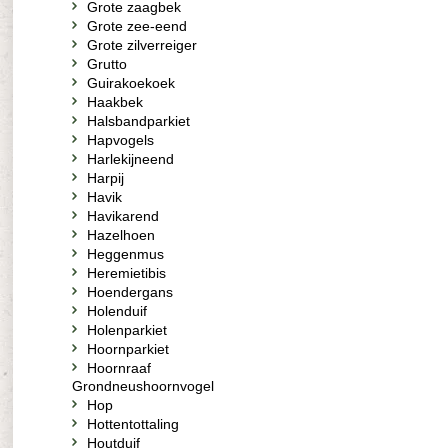
Grote zaagbek
Grote zee-eend
Grote zilverreiger
Grutto
Guirakoekoek
Haakbek
Halsbandparkiet
Hapvogels
Harlekijneend
Harpij
Havik
Havikarend
Hazelhoen
Heggenmus
Heremietibis
Hoendergans
Holenduif
Holenparkiet
Hoornparkiet
Hoornraaf
Grondneushoornvogel
Hop
Hottentottaling
Houtduif