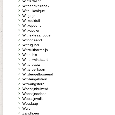
Wintertaling
Witbandkruisbek
Witbuikcaique
Witgatje
Witkeelduif
Witkopeend
Witkopgier
Witnekkraanvogel
Witoogeend
Witrug lori
Witstuitbarmsijs
Witte ibis
Witte kwikstaart
Witte pauw
Witte pelikaan
Witvleugelboseend
Witvleugelstern
Witwangstern
Woestijnbuizerd
Woestijnoehoe
Woestijnvalk
Woudaap
Wulp
Zandhoen