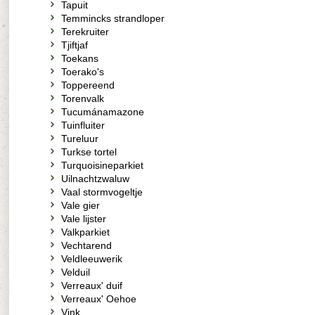
Tapuit
Temmincks strandloper
Terekruiter
Tjiftjaf
Toekans
Toerako's
Toppereend
Torenvalk
Tucumánamazone
Tuinfluiter
Tureluur
Turkse tortel
Turquoisineparkiet
Uilnachtzwaluw
Vaal stormvogeltje
Vale gier
Vale lijster
Valkparkiet
Vechtarend
Veldleeuwerik
Velduil
Verreaux' duif
Verreaux' Oehoe
Vink