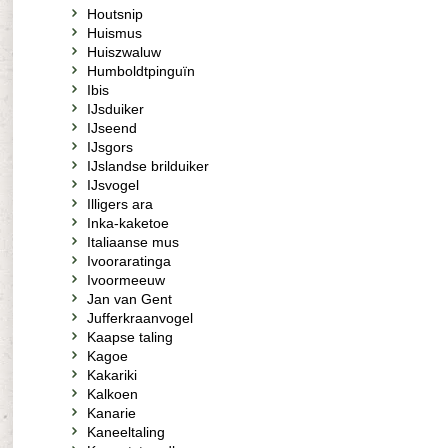
Houtsnip
Huismus
Huiszwaluw
Humboldtpinguïn
Ibis
IJsduiker
IJseend
IJsgors
IJslandse brilduiker
IJsvogel
Illigers ara
Inka-kaketoe
Italiaanse mus
Ivooraratinga
Ivoormeeuw
Jan van Gent
Jufferkraanvogel
Kaapse taling
Kagoe
Kakariki
Kalkoen
Kanarie
Kaneeltaling