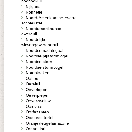
boeboekuil
Nijlgans
Nonnetje
Noord-Amerikaanse zwarte
scholekster
Noordamerikaanse
dwerguil
Noordelijke
witwangdwergooruil
Noordse nachtegaal
Noordse pijlstormvogel
Noordse stern
Noordse stormvogel
Notenkraker
Oehoe
Oeraluil
Oeverloper
Oeverpieper
Oeverzwaluw
Ooievaar
Oorfazanten
Oosterse tortel
Oranjevleugelamazone
Ornaat lori