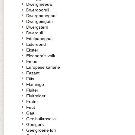
Dwergmeeuw
Dwergooruil
Dwergpapegaai
Dwergpinguïn
Dwergstern
Dwerguil
Edelpapegaai
Eidereend
Ekster
Eleonora's valk
Emoe
Europese kanarie
Fazant
Fitis
Flamingo
Fluiter
Fluitreiger
Frater
Fuut
Gaai
Geelbuikrosella
Geelgors
Geelgroene lori