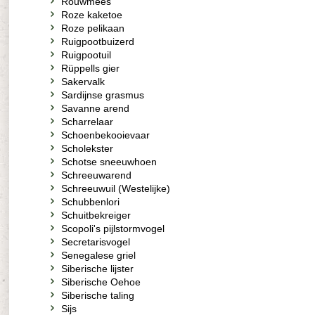
Rouwmees
Roze kaketoe
Roze pelikaan
Ruigpootbuizerd
Ruigpootuil
Rüppells gier
Sakervalk
Sardijnse grasmus
Savanne arend
Scharrelaar
Schoenbekooievaar
Scholekster
Schotse sneeuwhoen
Schreeuwarend
Schreeuwuil (Westelijke)
Schubbenlori
Schuitbekreiger
Scopoli's pijlstormvogel
Secretarisvogel
Senegalese griel
Siberische lijster
Siberische Oehoe
Siberische taling
Sijs