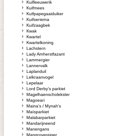
Kuifleeuwerik
Kuifmees
Kuifpapegaaiduiker
Kuifseriema
Kuifzaagbek
Kwak
Kwartel
Kwartelkoning
Lachstern
Lady Amherstfazant
Lammergier
Lannervalk
Laplanduil
Lelkraanvogel
Lepelaar
Lord Derby's parkiet
Magelhaenscholekster
Magoeari
Maina's / Mynah's
Maïsparkiet
Malabarparkiet
Mandarijneend
Manengans
Mangrovereiger