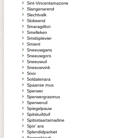
Sint-Vincentamazone
Slangenarend
Slechtvalk
Slobeend
Smaragdlori
Smelleken
Smidsplevier
Smient
Sneeuwgans
Sneeuwgors
Sneeuwuil
Sneeuwvink
Snor
Soldatenara
Spaanse mus
Sperwer
Sperwergrasmus
Sperweruil
Spiegelpauw
Spitskuifduif
Spitsstaartamadine
Spix' ara
Splendidparkiet
Sporenkievit