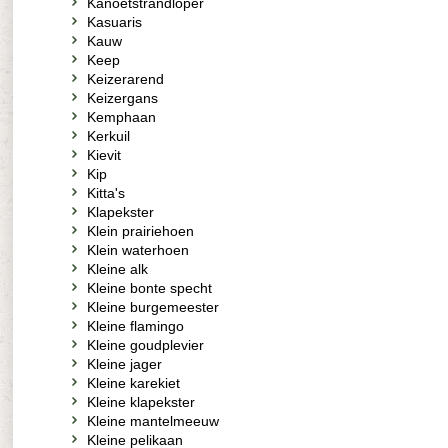
Kanoetstrandloper
Kasuaris
Kauw
Keep
Keizerarend
Keizergans
Kemphaan
Kerkuil
Kievit
Kip
Kitta's
Klapekster
Klein prairiehoen
Klein waterhoen
Kleine alk
Kleine bonte specht
Kleine burgemeester
Kleine flamingo
Kleine goudplevier
Kleine jager
Kleine karekiet
Kleine klapekster
Kleine mantelmeeuw
Kleine pelikaan