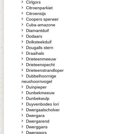
Cirlgors
Citroenparkiet
Citroensijs
Coopers sperwer
Cuba-amazone
Diamantduif
Dodaars
Dolksteekduif
Dougalls stern
Draaihals
Drieteenmeeuw
Drieteenspecht
Drieteenstrandloper
Dubbelhoornige
neushoornvogel
Duinpieper
Dunbekmeeuw
Dunbekwulp
Duyvenbodes lori
Dwergaalscholver
Dwergara
Dwergarend
Dwerggans
Dwerggors