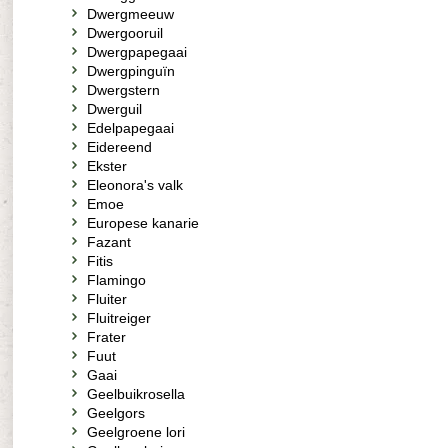
Dwergmeeuw
Dwergooruil
Dwergpapegaai
Dwergpinguïn
Dwergstern
Dwerguil
Edelpapegaai
Eidereend
Ekster
Eleonora's valk
Emoe
Europese kanarie
Fazant
Fitis
Flamingo
Fluiter
Fluitreiger
Frater
Fuut
Gaai
Geelbuikrosella
Geelgors
Geelgroene lori