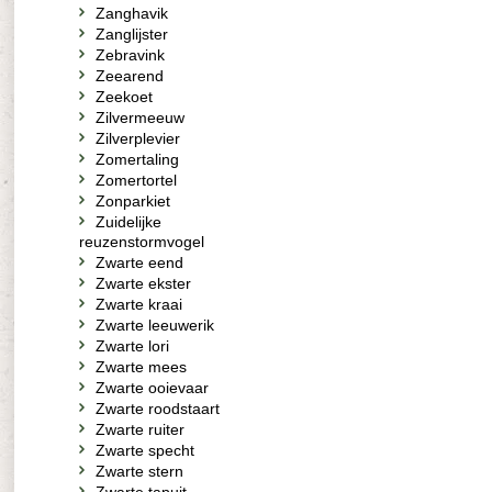
Zanghavik
Zanglijster
Zebravink
Zeearend
Zeekoet
Zilvermeeuw
Zilverplevier
Zomertaling
Zomertortel
Zonparkiet
Zuidelijke
reuzenstormvogel
Zwarte eend
Zwarte ekster
Zwarte kraai
Zwarte leeuwerik
Zwarte lori
Zwarte mees
Zwarte ooievaar
Zwarte roodstaart
Zwarte ruiter
Zwarte specht
Zwarte stern