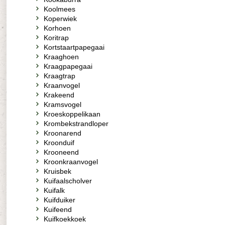
Koolmees
Koperwiek
Korhoen
Koritrap
Kortstaartpapegaai
Kraaghoen
Kraagpapegaai
Kraagtrap
Kraanvogel
Krakeend
Kramsvogel
Kroeskoppelikaan
Krombekstrandloper
Kroonarend
Kroonduif
Krooneend
Kroonkraanvogel
Kruisbek
Kuifaalscholver
Kuifalk
Kuifduiker
Kuifeend
Kuifkoekkoek