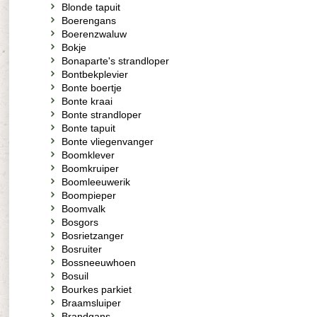
Blonde tapuit
Boerengans
Boerenzwaluw
Bokje
Bonaparte's strandloper
Bontbekplevier
Bonte boertje
Bonte kraai
Bonte strandloper
Bonte tapuit
Bonte vliegenvanger
Boomklever
Boomkruiper
Boomleeuwerik
Boompieper
Boomvalk
Bosgors
Bosrietzanger
Bosruiter
Bossneeuwhoen
Bosuil
Bourkes parkiet
Braamsluiper
Brandgans