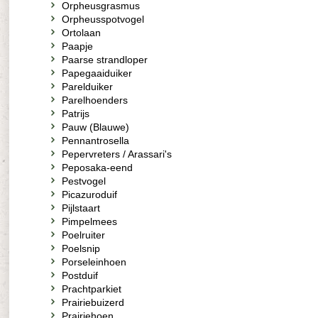
Orpheusgrasmus
Orpheusspotvogel
Ortolaan
Paapje
Paarse strandloper
Papegaaiduiker
Parelduiker
Parelhoenders
Patrijs
Pauw (Blauwe)
Pennantrosella
Pepervreters / Arassari's
Peposaka-eend
Pestvogel
Picazuroduif
Pijlstaart
Pimpelmees
Poelruiter
Poelsnip
Porseleinhoen
Postduif
Prachtparkiet
Prairiebuizerd
Prairiehoen