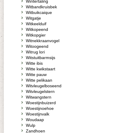
Wintertaling
Witbandkruisbek
Witbuikcaique
Witgatje
Witkeelduif
Witkopeend
Witkopgier
Witnekkraanvogel
Witoogeend
Witrug lori
Witstuitbarmsijs
Witte ibis
Witte kwikstaart
Witte pauw
Witte pelikaan
Witvleugelboseend
Witvleugelstern
Witwangstern
Woestijnbuizerd
Woestijnoehoe
Woestijnvalk
Woudaap
Wulp
Zandhoen