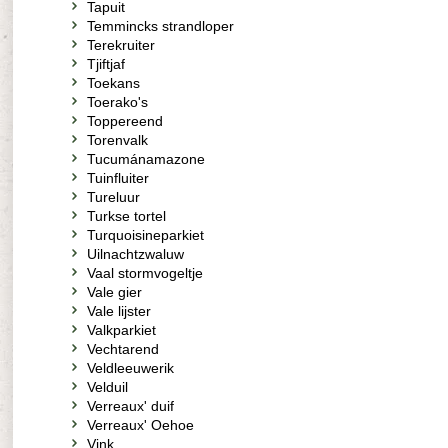
Tapuit
Temmincks strandloper
Terekruiter
Tjiftjaf
Toekans
Toerako's
Toppereend
Torenvalk
Tucumánamazone
Tuinfluiter
Tureluur
Turkse tortel
Turquoisineparkiet
Uilnachtzwaluw
Vaal stormvogeltje
Vale gier
Vale lijster
Valkparkiet
Vechtarend
Veldleeuwerik
Velduil
Verreaux' duif
Verreaux' Oehoe
Vink