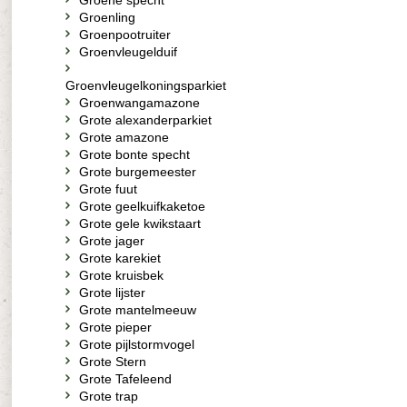
Groene specht
Groenling
Groenpootruiter
Groenvleugelduif
Groenvleugelkoningsparkiet
Groenwangamazone
Grote alexanderparkiet
Grote amazone
Grote bonte specht
Grote burgemeester
Grote fuut
Grote geelkuifkaketoe
Grote gele kwikstaart
Grote jager
Grote karekiet
Grote kruisbek
Grote lijster
Grote mantelmeeuw
Grote pieper
Grote pijlstormvogel
Grote Stern
Grote Tafeleend
Grote trap