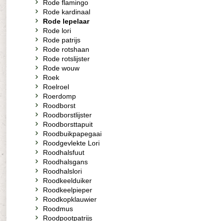
Rode flamingo
Rode kardinaal
Rode lepelaar
Rode lori
Rode patrijs
Rode rotshaan
Rode rotslijster
Rode wouw
Roek
Roelroel
Roerdomp
Roodborst
Roodborstlijster
Roodborsttapuit
Roodbuikpapegaai
Roodgevlekte Lori
Roodhalsfuut
Roodhalsgans
Roodhalslori
Roodkeelduiker
Roodkeelpieper
Roodkopklauwier
Roodmus
Roodpootpatrijs