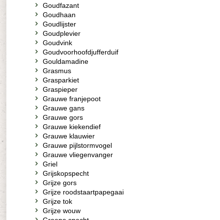
Goudfazant
Goudhaan
Goudlijster
Goudplevier
Goudvink
Goudvoorhoofdjufferduif
Gouldamadine
Grasmus
Grasparkiet
Graspieper
Grauwe franjepoot
Grauwe gans
Grauwe gors
Grauwe kiekendief
Grauwe klauwier
Grauwe pijlstormvogel
Grauwe vliegenvanger
Griel
Grijskopspecht
Grijze gors
Grijze roodstaartpapegaai
Grijze tok
Grijze wouw