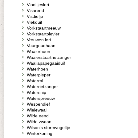
Viooltjeslori
Visarend
Visdiefje
Vlekduif
Vorkstaartmeeuw
Vorkstaartplevier
Vrouwen lori
Vuurgoudhaan
Waaierhoen
Waaierstaartrietzanger
Waaliapapegaaiduif
Waterhoen
Waterpieper
Waterral
Waterrietzanger
Watersnip
Waterspreeuw
Wespendief
Wielewaal
Wilde eend
Wilde zwaan
Wilson's stormvogeltje
Winterkoning