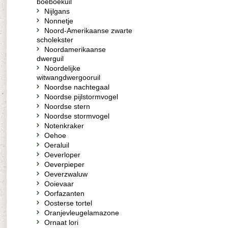
boeboekuil
Nijlgans
Nonnetje
Noord-Amerikaanse zwarte
scholekster
Noordamerikaanse
dwerguil
Noordelijke
witwangdwergooruil
Noordse nachtegaal
Noordse pijlstormvogel
Noordse stern
Noordse stormvogel
Notenkraker
Oehoe
Oeraluil
Oeverloper
Oeverpieper
Oeverzwaluw
Ooievaar
Oorfazanten
Oosterse tortel
Oranjevleugelamazone
Ornaat lori