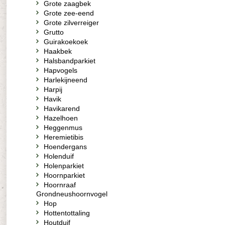
Grote zaagbek
Grote zee-eend
Grote zilverreiger
Grutto
Guirakoekoek
Haakbek
Halsbandparkiet
Hapvogels
Harlekijneend
Harpij
Havik
Havikarend
Hazelhoen
Heggenmus
Heremietibis
Hoendergans
Holenduif
Holenparkiet
Hoornparkiet
Hoornraaf
Grondneushoornvogel
Hop
Hottentottaling
Houtduif