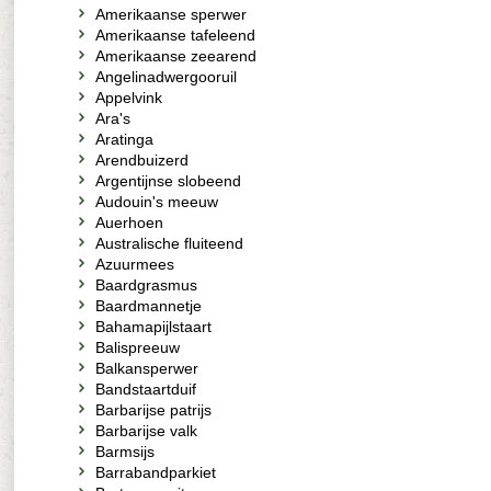
Amerikaanse sperwer
Amerikaanse tafeleend
Amerikaanse zeearend
Angelinadwergooruil
Appelvink
Ara's
Aratinga
Arendbuizerd
Argentijnse slobeend
Audouin's meeuw
Auerhoen
Australische fluiteend
Azuurmees
Baardgrasmus
Baardmannetje
Bahamapijlstaart
Balispreeuw
Balkansperwer
Bandstaartduif
Barbarijse patrijs
Barbarijse valk
Barmsijs
Barrabandparkiet