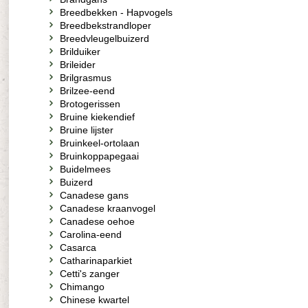
Breedbekken - Hapvogels
Breedbekstrandloper
Breedvleugelbuizerd
Brilduiker
Brileider
Brilgrasmus
Brilzee-eend
Brotogerissen
Bruine kiekendief
Bruine lijster
Bruinkeel-ortolaan
Bruinkoppapegaai
Buidelmees
Buizerd
Canadese gans
Canadese kraanvogel
Canadese oehoe
Carolina-eend
Casarca
Catharinaparkiet
Cetti's zanger
Chimango
Chinese kwartel