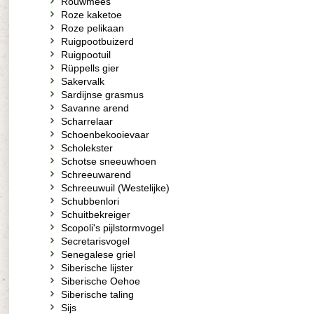
Rouwmees
Roze kaketoe
Roze pelikaan
Ruigpootbuizerd
Ruigpootuil
Rüppells gier
Sakervalk
Sardijnse grasmus
Savanne arend
Scharrelaar
Schoenbekooievaar
Scholekster
Schotse sneeuwhoen
Schreeuwarend
Schreeuwuil (Westelijke)
Schubbenlori
Schuitbekreiger
Scopoli's pijlstormvogel
Secretarisvogel
Senegalese griel
Siberische lijster
Siberische Oehoe
Siberische taling
Sijs