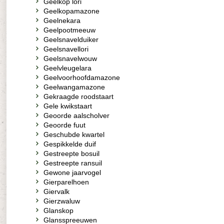
Geelkop lori
Geelkopamazone
Geelnekara
Geelpootmeeuw
Geelsnavelduiker
Geelsnavellori
Geelsnavelwouw
Geelvleugelara
Geelvoorhoofdamazone
Geelwangamazone
Gekraagde roodstaart
Gele kwikstaart
Geoorde aalscholver
Geoorde fuut
Geschubde kwartel
Gespikkelde duif
Gestreepte bosuil
Gestreepte ransuil
Gewone jaarvogel
Gierparelhoen
Giervalk
Gierzwaluw
Glanskop
Glansspreeuwen