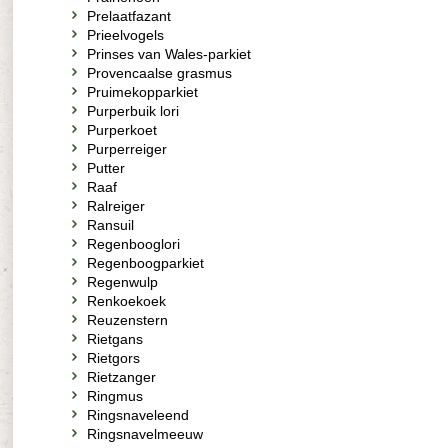
Prelaatfazant
Prieelvogels
Prinses van Wales-parkiet
Provencaalse grasmus
Pruimekopparkiet
Purperbuik lori
Purperkoet
Purperreiger
Putter
Raaf
Ralreiger
Ransuil
Regenbooglori
Regenboogparkiet
Regenwulp
Renkoekoek
Reuzenstern
Rietgans
Rietgors
Rietzanger
Ringmus
Ringsnaveleend
Ringsnavelmeeuw