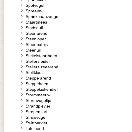
Spotvogel
Spreeuw
Sprinkhaanzanger
Staartmees
Stadsduif
Steenarend
Steenloper
Steenpatrijs
Steenuil
Stekelstaarthoen
Stellers eider
Stellers zeearend
Steltkluut
Steppe arend
Steppehoen
Steppekiekendief
Stormmeeuw
Stormvogeltje
Strandplevier
Strepen lori
Struisvogel
Swiftparkiet
Tafeleend