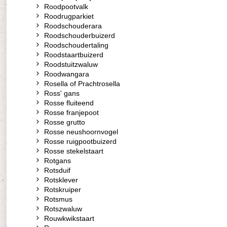
Roodpootvalk
Roodrugparkiet
Roodschouderara
Roodschouderbuizerd
Roodschoudertaling
Roodstaartbuizerd
Roodstuitzwaluw
Roodwangara
Rosella of Prachtrosella
Ross' gans
Rosse fluiteend
Rosse franjepoot
Rosse grutto
Rosse neushoornvogel
Rosse ruigpootbuizerd
Rosse stekelstaart
Rotgans
Rotsduif
Rotsklever
Rotskruiper
Rotsmus
Rotszwaluw
Rouwkwikstaart