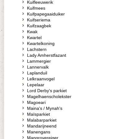
Kuifleeuwerik
Kuifmees
Kuifpapegaaiduiker
Kuifseriema
Kuifzaagbek
Kwak
Kwartel
Kwartelkoning
Lachstern
Lady Amherstfazant
Lammergier
Lannervalk
Laplanduil
Lelkraanvogel
Lepelaar
Lord Derby's parkiet
Magelhaenscholekster
Magoeari
Maina's / Mynah's
Maïsparkiet
Malabarparkiet
Mandarijneend
Manengans
Mangrovereiger