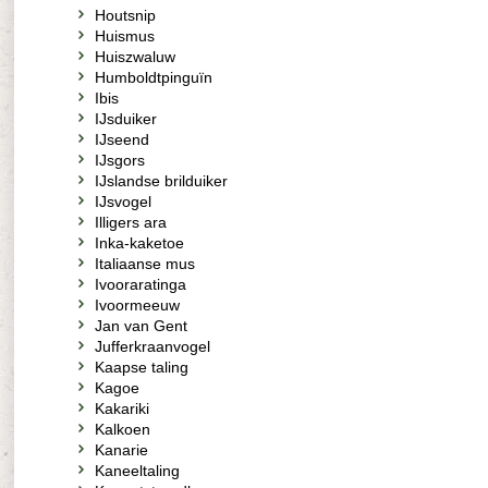
Houtsnip
Huismus
Huiszwaluw
Humboldtpinguïn
Ibis
IJsduiker
IJseend
IJsgors
IJslandse brilduiker
IJsvogel
Illigers ara
Inka-kaketoe
Italiaanse mus
Ivooraratinga
Ivoormeeuw
Jan van Gent
Jufferkraanvogel
Kaapse taling
Kagoe
Kakariki
Kalkoen
Kanarie
Kaneeltaling