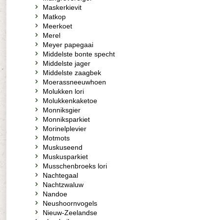
Maskerkievit
Matkop
Meerkoet
Merel
Meyer papegaai
Middelste bonte specht
Middelste jager
Middelste zaagbek
Moerassneeuwhoen
Molukken lori
Molukkenkaketoe
Monniksgier
Monniksparkiet
Morinelplevier
Motmots
Muskuseend
Muskusparkiet
Musschenbroeks lori
Nachtegaal
Nachtzwaluw
Nandoe
Neushoornvogels
Nieuw-Zeelandse