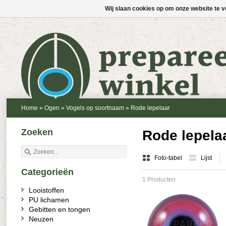
Wij slaan cookies op om onze website te v
Home
»
Ogen
»
Vogels op soortnaam
»
Rode lepelaar
Zoeken
Rode lepela
Foto-tabel
Lijst
Categorieën
1 Producten
Looistoffen
PU lichamen
Gebitten en tongen
Neuzen