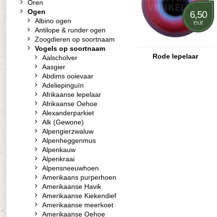
Oren
Ogen
6,50
Albino ogen
eur
Antilope & runder ogen
Zoogdieren op soortnaam
Vogels op soortnaam
Rode lepelaar
Aalscholver
Aasgier
Abdims ooievaar
Adeliepinguïn
Afrikaanse lepelaar
Afrikaanse Oehoe
Alexanderparkiet
Alk (Gewone)
Alpengierzwaluw
Alpenheggenmus
Alpenkauw
Alpenkraai
Alpensneeuwhoen
Amerikaans purperhoen
Amerikaanse Havik
Amerikaanse Kiekendief
Amerikaanse meerkoet
Amerikaanse Oehoe