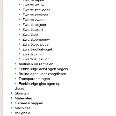
Zwarte tapuit
Zwarte wouw
Zwarte zee-eend
Zwarte zeekoet
Zwarte zwaan
Zwartkaplijster
Zwartkaplori
Zwartkop
Zwartkopmeeuw
Zwartkopcaique
Zwartrugfluitvogel
Zwartstuit lori
Zwartvleugel lori
Amfibiën en reptielen
Eenkleurige acryl ogen vogels
Bruine ogen voor zoogdieren
Transparante ogen
Eenkleurige glas ogen op
draad
Staarten
Materialen
Gereedschappen
Machines
Veiligheid