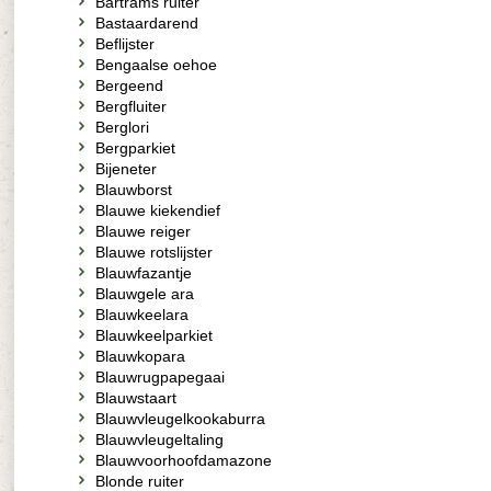
Bartrams ruiter
Bastaardarend
Beflijster
Bengaalse oehoe
Bergeend
Bergfluiter
Berglori
Bergparkiet
Bijeneter
Blauwborst
Blauwe kiekendief
Blauwe reiger
Blauwe rotslijster
Blauwfazantje
Blauwgele ara
Blauwkeelara
Blauwkeelparkiet
Blauwkopara
Blauwrugpapegaai
Blauwstaart
Blauwvleugelkookaburra
Blauwvleugeltaling
Blauwvoorhoofdamazone
Blonde ruiter