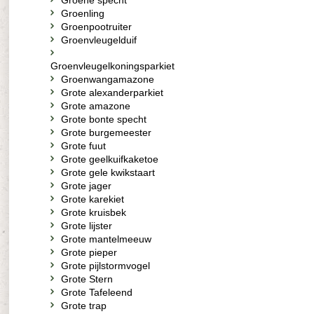
Groene specht
Groenling
Groenpootruiter
Groenvleugelduif
Groenvleugelkoningsparkiet
Groenwangamazone
Grote alexanderparkiet
Grote amazone
Grote bonte specht
Grote burgemeester
Grote fuut
Grote geelkuifkaketoe
Grote gele kwikstaart
Grote jager
Grote karekiet
Grote kruisbek
Grote lijster
Grote mantelmeeuw
Grote pieper
Grote pijlstormvogel
Grote Stern
Grote Tafeleend
Grote trap