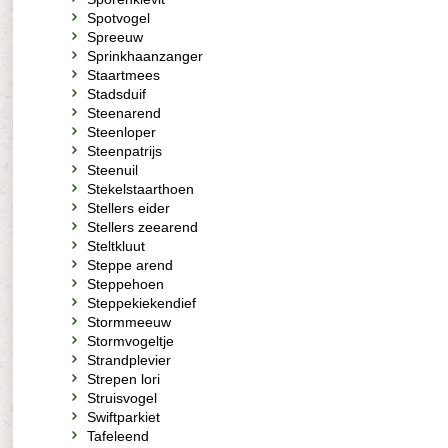
Spotvogel
Spreeuw
Sprinkhaanzanger
Staartmees
Stadsduif
Steenarend
Steenloper
Steenpatrijs
Steenuil
Stekelstaarthoen
Stellers eider
Stellers zeearend
Steltkluut
Steppe arend
Steppehoen
Steppekiekendief
Stormmeeuw
Stormvogeltje
Strandplevier
Strepen lori
Struisvogel
Swiftparkiet
Tafeleend