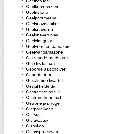
Geelkop lori
Geelkopamazone
Geelnekara
Geelpootmeeuw
Geelsnavelduiker
Geelsnavellori
Geelsnavelwouw
Geelvleugelara
Geelvoorhoofdamazone
Geelwangamazone
Gekraagde roodstaart
Gele kwikstaart
Geoorde aalscholver
Geoorde fuut
Geschubde kwartel
Gespikkelde duif
Gestreepte bosuil
Gestreepte ransuil
Gewone jaarvogel
Gierparelhoen
Giervalk
Gierzwaluw
Glanskop
Glansspreeuwen