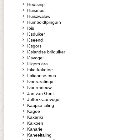
Houtsnip
Huismus
Huiszwaluw
Humboldtpinguïn
Ibis
IJsduiker
IJseend
IJsgors
IJslandse brilduiker
IJsvogel
Illigers ara
Inka-kaketoe
Italiaanse mus
Ivooraratinga
Ivoormeeuw
Jan van Gent
Jufferkraanvogel
Kaapse taling
Kagoe
Kakariki
Kalkoen
Kanarie
Kaneeltaling