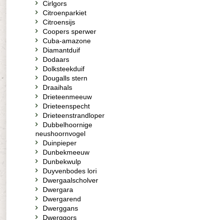
Cirlgors
Citroenparkiet
Citroensijs
Coopers sperwer
Cuba-amazone
Diamantduif
Dodaars
Dolksteekduif
Dougalls stern
Draaihals
Drieteenmeeuw
Drieteenspecht
Drieteenstrandloper
Dubbelhoornige
neushoornvogel
Duinpieper
Dunbekmeeuw
Dunbekwulp
Duyvenbodes lori
Dwergaalscholver
Dwergara
Dwergarend
Dwerggans
Dwerggors