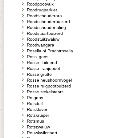
Roodpootvalk
Roodrugparkiet
Roodschouderara
Roodschouderbuizerd
Roodschoudertaling
Roodstaartbuizerd
Roodstuitzwaluw
Roodwangara
Rosella of Prachtrosella
Ross' gans
Rosse fluiteend
Rosse franjepoot
Rosse grutto
Rosse neushoornvogel
Rosse ruigpootbuizerd
Rosse stekelstaart
Rotgans
Rotsduif
Rotsklever
Rotskruiper
Rotsmus
Rotszwaluw
Rouwkwikstaart