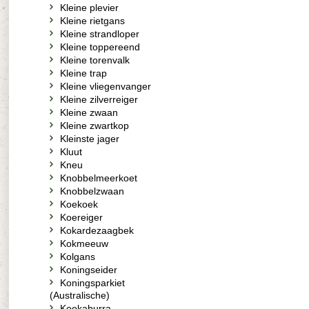
Kleine plevier
Kleine rietgans
Kleine strandloper
Kleine toppereend
Kleine torenvalk
Kleine trap
Kleine vliegenvanger
Kleine zilverreiger
Kleine zwaan
Kleine zwartkop
Kleinste jager
Kluut
Kneu
Knobbelmeerkoet
Knobbelzwaan
Koekoek
Koereiger
Kokardezaagbek
Kokmeeuw
Kolgans
Koningseider
Koningsparkiet
(Australische)
Kookaburra