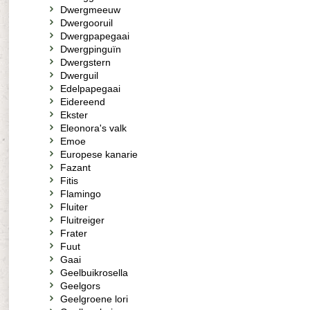
Dwergmeeuw
Dwergooruil
Dwergpapegaai
Dwergpinguïn
Dwergstern
Dwerguil
Edelpapegaai
Eidereend
Ekster
Eleonora's valk
Emoe
Europese kanarie
Fazant
Fitis
Flamingo
Fluiter
Fluitreiger
Frater
Fuut
Gaai
Geelbuikrosella
Geelgors
Geelgroene lori