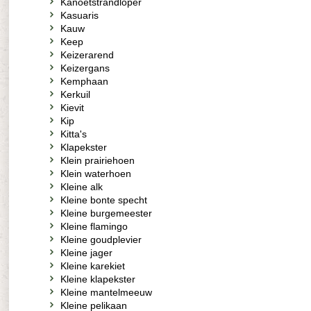
Kanoetstrandloper
Kasuaris
Kauw
Keep
Keizerarend
Keizergans
Kemphaan
Kerkuil
Kievit
Kip
Kitta's
Klapekster
Klein prairiehoen
Klein waterhoen
Kleine alk
Kleine bonte specht
Kleine burgemeester
Kleine flamingo
Kleine goudplevier
Kleine jager
Kleine karekiet
Kleine klapekster
Kleine mantelmeeuw
Kleine pelikaan