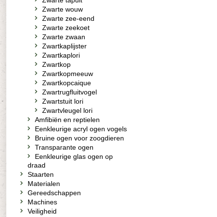
Zwarte tapuit
Zwarte wouw
Zwarte zee-eend
Zwarte zeekoet
Zwarte zwaan
Zwartkaplijster
Zwartkaplori
Zwartkop
Zwartkopmeeuw
Zwartkopcaique
Zwartrugfluitvogel
Zwartstuit lori
Zwartvleugel lori
Amfibiën en reptielen
Eenkleurige acryl ogen vogels
Bruine ogen voor zoogdieren
Transparante ogen
Eenkleurige glas ogen op
draad
Staarten
Materialen
Gereedschappen
Machines
Veiligheid