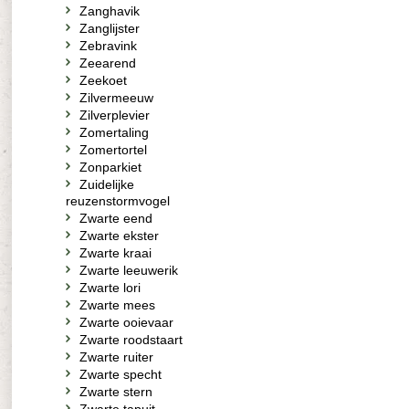
Zanghavik
Zanglijster
Zebravink
Zeearend
Zeekoet
Zilvermeeuw
Zilverplevier
Zomertaling
Zomertortel
Zonparkiet
Zuidelijke
reuzenstormvogel
Zwarte eend
Zwarte ekster
Zwarte kraai
Zwarte leeuwerik
Zwarte lori
Zwarte mees
Zwarte ooievaar
Zwarte roodstaart
Zwarte ruiter
Zwarte specht
Zwarte stern