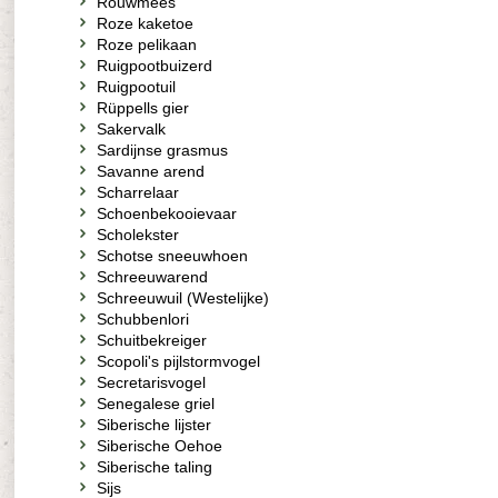
Rouwmees
Roze kaketoe
Roze pelikaan
Ruigpootbuizerd
Ruigpootuil
Rüppells gier
Sakervalk
Sardijnse grasmus
Savanne arend
Scharrelaar
Schoenbekooievaar
Scholekster
Schotse sneeuwhoen
Schreeuwarend
Schreeuwuil (Westelijke)
Schubbenlori
Schuitbekreiger
Scopoli's pijlstormvogel
Secretarisvogel
Senegalese griel
Siberische lijster
Siberische Oehoe
Siberische taling
Sijs