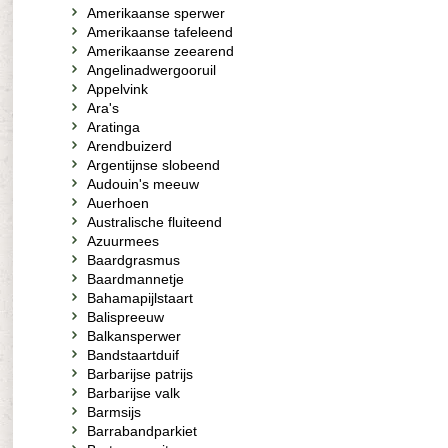
Amerikaanse sperwer
Amerikaanse tafeleend
Amerikaanse zeearend
Angelinadwergooruil
Appelvink
Ara's
Aratinga
Arendbuizerd
Argentijnse slobeend
Audouin's meeuw
Auerhoen
Australische fluiteend
Azuurmees
Baardgrasmus
Baardmannetje
Bahamapijlstaart
Balispreeuw
Balkansperwer
Bandstaartduif
Barbarijse patrijs
Barbarijse valk
Barmsijs
Barrabandparkiet