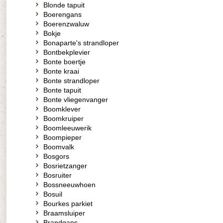
Blonde tapuit
Boerengans
Boerenzwaluw
Bokje
Bonaparte's strandloper
Bontbekplevier
Bonte boertje
Bonte kraai
Bonte strandloper
Bonte tapuit
Bonte vliegenvanger
Boomklever
Boomkruiper
Boomleeuwerik
Boompieper
Boomvalk
Bosgors
Bosrietzanger
Bosruiter
Bossneeuwhoen
Bosuil
Bourkes parkiet
Braamsluiper
Brandgans