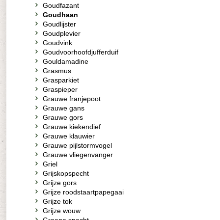
Goudfazant
Goudhaan
Goudlijster
Goudplevier
Goudvink
Goudvoorhoofdjufferduif
Gouldamadine
Grasmus
Grasparkiet
Graspieper
Grauwe franjepoot
Grauwe gans
Grauwe gors
Grauwe kiekendief
Grauwe klauwier
Grauwe pijlstormvogel
Grauwe vliegenvanger
Griel
Grijskopspecht
Grijze gors
Grijze roodstaartpapegaai
Grijze tok
Grijze wouw