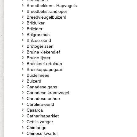
Breedbekken - Hapvogels
Breedbekstrandloper
Breedvleugelbuizerd
Brilduiker
Brileider
Brilgrasmus
Brilzee-eend
Brotogerissen
Bruine kiekendief
Bruine lijster
Bruinkeel-ortolaan
Bruinkoppapegaai
Buidelmees
Buizerd
Canadese gans
Canadese kraanvogel
Canadese oehoe
Carolina-eend
Casarca
Catharinaparkiet
Cetti's zanger
Chimango
Chinese kwartel