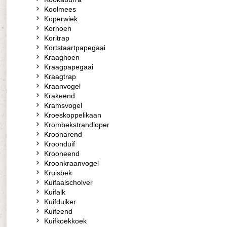
Koolmees
Koperwiek
Korhoen
Koritrap
Kortstaartpapegaai
Kraaghoen
Kraagpapegaai
Kraagtrap
Kraanvogel
Krakeend
Kramsvogel
Kroeskoppelikaan
Krombekstrandloper
Kroonarend
Kroonduif
Krooneend
Kroonkraanvogel
Kruisbek
Kuifaalscholver
Kuifalk
Kuifduiker
Kuifeend
Kuifkoekkoek