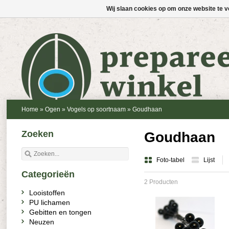
Wij slaan cookies op om onze website te v
Home
»
Ogen
»
Vogels op soortnaam
»
Goudhaan
Zoeken
Goudhaan
Foto-tabel
Lijst
Categorieën
2 Producten
Looistoffen
PU lichamen
Gebitten en tongen
Neuzen