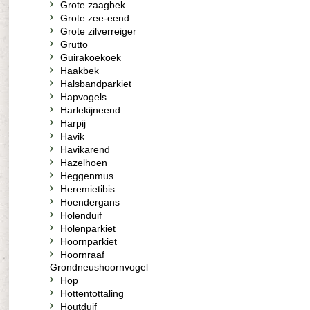
Grote zaagbek
Grote zee-eend
Grote zilverreiger
Grutto
Guirakoekoek
Haakbek
Halsbandparkiet
Hapvogels
Harlekijneend
Harpij
Havik
Havikarend
Hazelhoen
Heggenmus
Heremietibis
Hoendergans
Holenduif
Holenparkiet
Hoornparkiet
Hoornraaf
Grondneushoornvogel
Hop
Hottentottaling
Houtduif