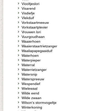
Viooltjeslori
Visarend
Visdiefje
Vlekduif
Vorkstaartmeeuw
Vorkstaartplevier
Vrouwen lori
Vuurgoudhaan
Waaierhoen
Waaierstaartrietzanger
Waaliapapegaaiduif
Waterhoen
Waterpieper
Waterral
Waterrietzanger
Watersnip
Waterspreeuw
Wespendief
Wielewaal
Wilde eend
Wilde zwaan
Wilson's stormvogeltje
Winterkoning