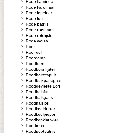
Rode flamingo
Rode kardinaal
Rode lepelaar
Rode lori
Rode patrijs
Rode rotshaan
Rode rotslijster
Rode wouw
Roek
Roelroel
Roerdomp
Roodborst
Roodborstlijster
Roodborsttapuit
Roodbuikpapegaai
Roodgevlekte Lori
Roodhalsfuut
Roodhalsgans
Roodhalslori
Roodkeelduiker
Roodkeelpieper
Roodkopklauwier
Roodmus
Roodpootpatrijs