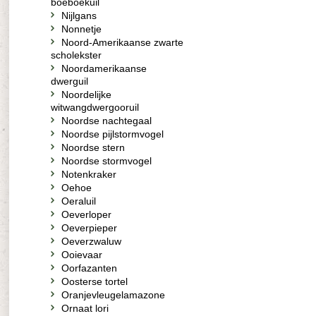
boeboekuil
Nijlgans
Nonnetje
Noord-Amerikaanse zwarte
scholekster
Noordamerikaanse
dwerguil
Noordelijke
witwangdwergooruil
Noordse nachtegaal
Noordse pijlstormvogel
Noordse stern
Noordse stormvogel
Notenkraker
Oehoe
Oeraluil
Oeverloper
Oeverpieper
Oeverzwaluw
Ooievaar
Oorfazanten
Oosterse tortel
Oranjevleugelamazone
Ornaat lori