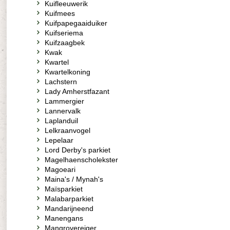
Kuifleeuwerik
Kuifmees
Kuifpapegaaiduiker
Kuifseriema
Kuifzaagbek
Kwak
Kwartel
Kwartelkoning
Lachstern
Lady Amherstfazant
Lammergier
Lannervalk
Laplanduil
Lelkraanvogel
Lepelaar
Lord Derby's parkiet
Magelhaenscholekster
Magoeari
Maina's / Mynah's
Maïsparkiet
Malabarparkiet
Mandarijneend
Manengans
Mangrovereiger