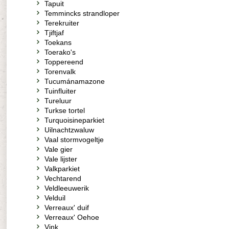
Tapuit
Temmincks strandloper
Terekruiter
Tjiftjaf
Toekans
Toerako's
Toppereend
Torenvalk
Tucumánamazone
Tuinfluiter
Tureluur
Turkse tortel
Turquoisineparkiet
Uilnachtzwaluw
Vaal stormvogeltje
Vale gier
Vale lijster
Valkparkiet
Vechtarend
Veldleeuwerik
Velduil
Verreaux' duif
Verreaux' Oehoe
Vink