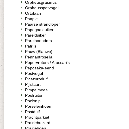
Orpheusgrasmus
Orpheusspotvogel
Ortolaan
Paapje
Paarse strandloper
Papegaaiduiker
Parelduiker
Parelhoenders
Patrijs
Pauw (Blauwe)
Pennantrosella
Pepervreters / Arassari's
Peposaka-eend
Pestvogel
Picazuroduif
Pijlstaart
Pimpelmees
Poelruiter
Poelsnip
Porseleinhoen
Postduif
Prachtparkiet
Prairiebuizerd
Prairiehoen