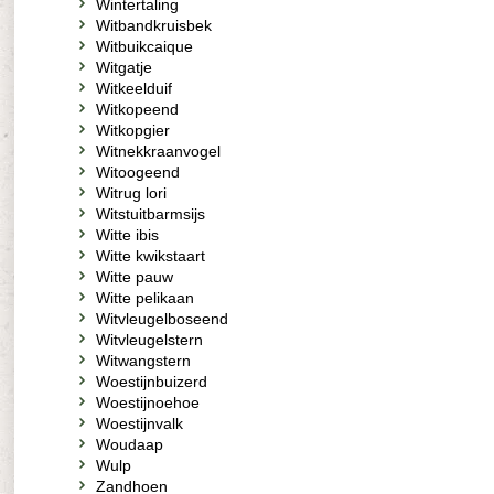
Wintertaling
Witbandkruisbek
Witbuikcaique
Witgatje
Witkeelduif
Witkopeend
Witkopgier
Witnekkraanvogel
Witoogeend
Witrug lori
Witstuitbarmsijs
Witte ibis
Witte kwikstaart
Witte pauw
Witte pelikaan
Witvleugelboseend
Witvleugelstern
Witwangstern
Woestijnbuizerd
Woestijnoehoe
Woestijnvalk
Woudaap
Wulp
Zandhoen