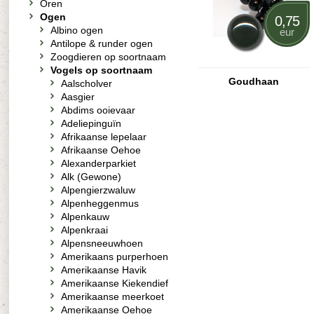
Oren
Ogen
0,75
Albino ogen
eur
Antilope & runder ogen
Zoogdieren op soortnaam
Vogels op soortnaam
Goudhaan
Aalscholver
Aasgier
Abdims ooievaar
Adeliepinguïn
Afrikaanse lepelaar
Afrikaanse Oehoe
Alexanderparkiet
Alk (Gewone)
Alpengierzwaluw
Alpenheggenmus
Alpenkauw
Alpenkraai
Alpensneeuwhoen
Amerikaans purperhoen
Amerikaanse Havik
Amerikaanse Kiekendief
Amerikaanse meerkoet
Amerikaanse Oehoe