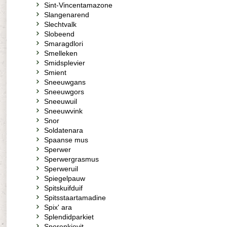
Sint-Vincentamazone
Slangenarend
Slechtvalk
Slobeend
Smaragdlori
Smelleken
Smidsplevier
Smient
Sneeuwgans
Sneeuwgors
Sneeuwuil
Sneeuwvink
Snor
Soldatenara
Spaanse mus
Sperwer
Sperwergrasmus
Sperweruil
Spiegelpauw
Spitskuifduif
Spitsstaartamadine
Spix' ara
Splendidparkiet
Sporenkievit