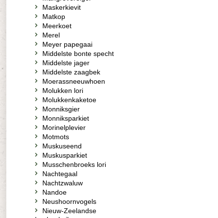
Maskerkievit
Matkop
Meerkoet
Merel
Meyer papegaai
Middelste bonte specht
Middelste jager
Middelste zaagbek
Moerassneeuwhoen
Molukken lori
Molukkenkaketoe
Monniksgier
Monniksparkiet
Morinelplevier
Motmots
Muskuseend
Muskusparkiet
Musschenbroeks lori
Nachtegaal
Nachtzwaluw
Nandoe
Neushoornvogels
Nieuw-Zeelandse