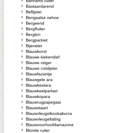
Bartrams ruiter
Bastaardarend
Beflijster
Bengaalse oehoe
Bergeend
Bergfluiter
Berglori
Bergparkiet
Bijeneter
Blauwborst
Blauwe kiekendief
Blauwe reiger
Blauwe rotslijster
Blauwfazantje
Blauwgele ara
Blauwkeelara
Blauwkeelparkiet
Blauwkopara
Blauwrugpapegaai
Blauwstaart
Blauwvleugelkookaburra
Blauwvleugeltaling
Blauwvoorhoofdamazone
Blonde ruiter