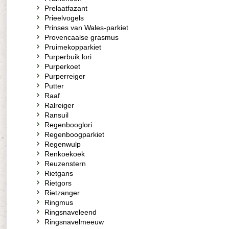
Prelaatfazant
Prieelvogels
Prinses van Wales-parkiet
Provencaalse grasmus
Pruimekopparkiet
Purperbuik lori
Purperkoet
Purperreiger
Putter
Raaf
Ralreiger
Ransuil
Regenbooglori
Regenboogparkiet
Regenwulp
Renkoekoek
Reuzenstern
Rietgans
Rietgors
Rietzanger
Ringmus
Ringsnaveleend
Ringsnavelmeeuw