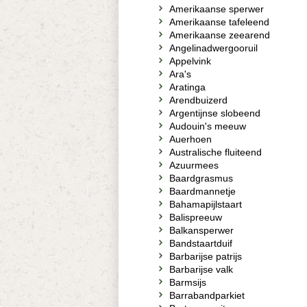
Amerikaanse sperwer
Amerikaanse tafeleend
Amerikaanse zeearend
Angelinadwergooruil
Appelvink
Ara's
Aratinga
Arendbuizerd
Argentijnse slobeend
Audouin's meeuw
Auerhoen
Australische fluiteend
Azuurmees
Baardgrasmus
Baardmannetje
Bahamapijlstaart
Balispreeuw
Balkansperwer
Bandstaartduif
Barbarijse patrijs
Barbarijse valk
Barmsijs
Barrabandparkiet