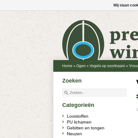
Wij slaan coo
Home
»
Ogen
»
Vogels op soortnaam
»
Vrouw
Zoeken
Categorieën
1
Looistoffen
PU lichamen
Gebitten en tongen
Neuzen