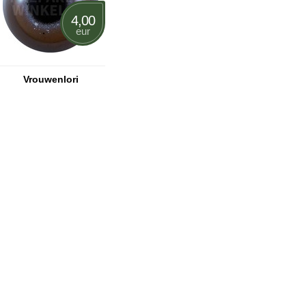
4,00
eur
Vrouwenlori