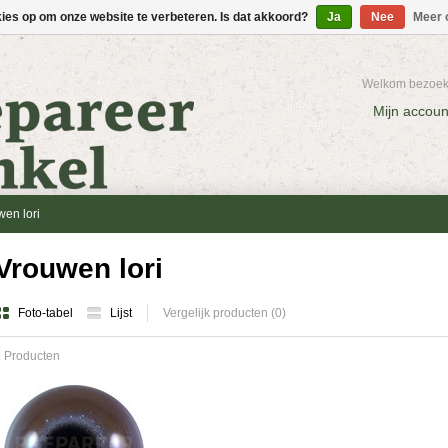
kies op om onze website te verbeteren. Is dat akkoord?
Ja
Nee
Meer 
Welkom bezoeke
Mijn accoun
en lori
Vrouwen lori
Foto-tabel
Lijst
Vergelijk producten (0)
 Producten