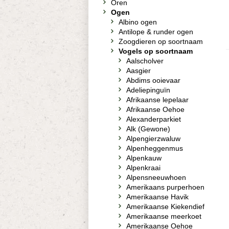
Oren
Ogen
Albino ogen
Antilope & runder ogen
Zoogdieren op soortnaam
Vogels op soortnaam
Aalscholver
Aasgier
Abdims ooievaar
Adeliepinguïn
Afrikaanse lepelaar
Afrikaanse Oehoe
Alexanderparkiet
Alk (Gewone)
Alpengierzwaluw
Alpenheggenmus
Alpenkauw
Alpenkraai
Alpensneeuwhoen
Amerikaans purperhoen
Amerikaanse Havik
Amerikaanse Kiekendief
Amerikaanse meerkoet
Amerikaanse Oehoe