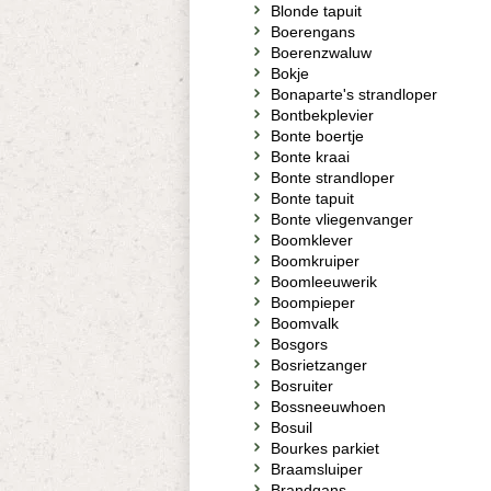
Blonde tapuit
Boerengans
Boerenzwaluw
Bokje
Bonaparte's strandloper
Bontbekplevier
Bonte boertje
Bonte kraai
Bonte strandloper
Bonte tapuit
Bonte vliegenvanger
Boomklever
Boomkruiper
Boomleeuwerik
Boompieper
Boomvalk
Bosgors
Bosrietzanger
Bosruiter
Bossneeuwhoen
Bosuil
Bourkes parkiet
Braamsluiper
Brandgans