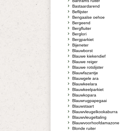
Bartrams ruiter
Bastaardarend
Beflijster
Bengaalse oehoe
Bergeend
Bergfluiter
Berglori
Bergparkiet
Bijeneter
Blauwborst
Blauwe kiekendief
Blauwe reiger
Blauwe rotslijster
Blauwfazantje
Blauwgele ara
Blauwkeelara
Blauwkeelparkiet
Blauwkopara
Blauwrugpapegaai
Blauwstaart
Blauwvleugelkookaburra
Blauwvleugeltaling
Blauwvoorhoofdamazone
Blonde ruiter