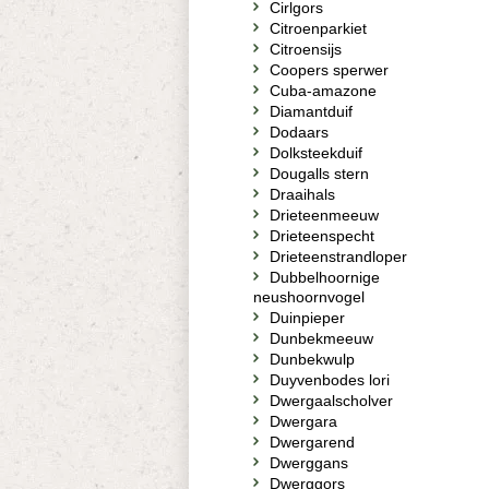
Cirlgors
Citroenparkiet
Citroensijs
Coopers sperwer
Cuba-amazone
Diamantduif
Dodaars
Dolksteekduif
Dougalls stern
Draaihals
Drieteenmeeuw
Drieteenspecht
Drieteenstrandloper
Dubbelhoornige
neushoornvogel
Duinpieper
Dunbekmeeuw
Dunbekwulp
Duyvenbodes lori
Dwergaalscholver
Dwergara
Dwergarend
Dwerggans
Dwerggors