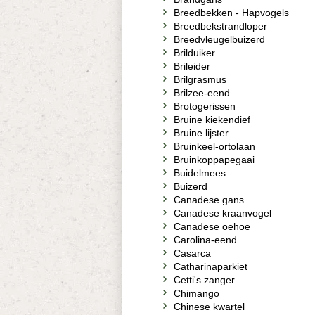
Breedbekken - Hapvogels
Breedbekstrandloper
Breedvleugelbuizerd
Brilduiker
Brileider
Brilgrasmus
Brilzee-eend
Brotogerissen
Bruine kiekendief
Bruine lijster
Bruinkeel-ortolaan
Bruinkoppapegaai
Buidelmees
Buizerd
Canadese gans
Canadese kraanvogel
Canadese oehoe
Carolina-eend
Casarca
Catharinaparkiet
Cetti's zanger
Chimango
Chinese kwartel