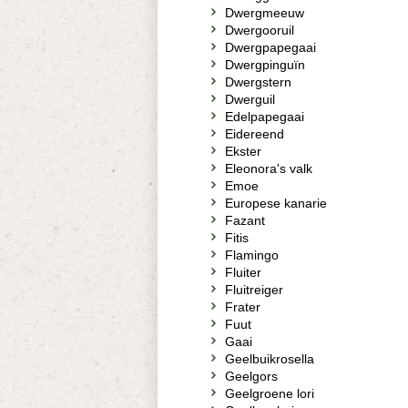
Dwergmeeuw
Dwergooruil
Dwergpapegaai
Dwergpinguïn
Dwergstern
Dwerguil
Edelpapegaai
Eidereend
Ekster
Eleonora's valk
Emoe
Europese kanarie
Fazant
Fitis
Flamingo
Fluiter
Fluitreiger
Frater
Fuut
Gaai
Geelbuikrosella
Geelgors
Geelgroene lori