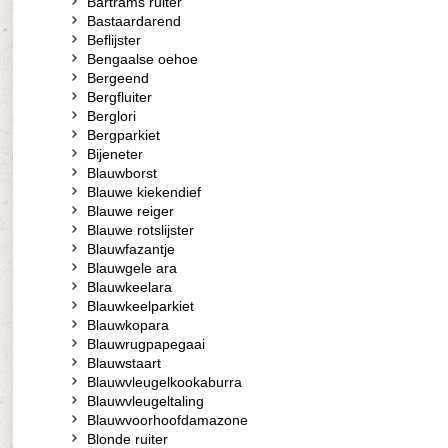
Bartrams ruiter
Bastaardarend
Beflijster
Bengaalse oehoe
Bergeend
Bergfluiter
Berglori
Bergparkiet
Bijeneter
Blauwborst
Blauwe kiekendief
Blauwe reiger
Blauwe rotslijster
Blauwfazantje
Blauwgele ara
Blauwkeelara
Blauwkeelparkiet
Blauwkopara
Blauwrugpapegaai
Blauwstaart
Blauwvleugelkookaburra
Blauwvleugeltaling
Blauwvoorhoofdamazone
Blonde ruiter