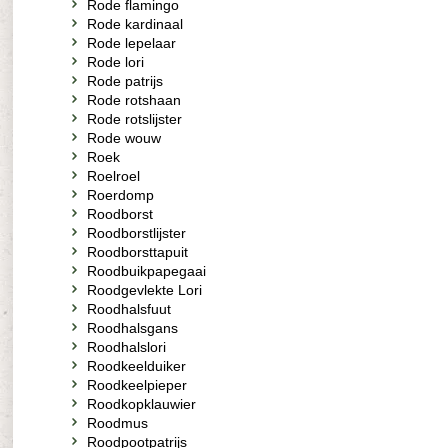
Rode flamingo
Rode kardinaal
Rode lepelaar
Rode lori
Rode patrijs
Rode rotshaan
Rode rotslijster
Rode wouw
Roek
Roelroel
Roerdomp
Roodborst
Roodborstlijster
Roodborsttapuit
Roodbuikpapegaai
Roodgevlekte Lori
Roodhalsfuut
Roodhalsgans
Roodhalslori
Roodkeelduiker
Roodkeelpieper
Roodkopklauwier
Roodmus
Roodpootpatrijs