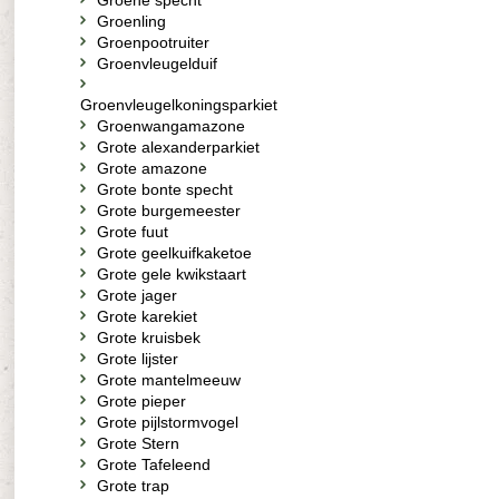
Groene specht
Groenling
Groenpootruiter
Groenvleugelduif
Groenvleugelkoningsparkiet
Groenwangamazone
Grote alexanderparkiet
Grote amazone
Grote bonte specht
Grote burgemeester
Grote fuut
Grote geelkuifkaketoe
Grote gele kwikstaart
Grote jager
Grote karekiet
Grote kruisbek
Grote lijster
Grote mantelmeeuw
Grote pieper
Grote pijlstormvogel
Grote Stern
Grote Tafeleend
Grote trap