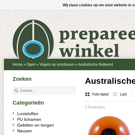
Wij slaan cookies op om onze website te v
Home
»
Ogen
»
Vogels op soortnaam
»
Australische fluiteend
Zoeken
Australische
Foto-tabel
Lijst
Categorieën
1 Producten
Looistoffen
PU lichamen
Gebitten en tongen
Neuzen