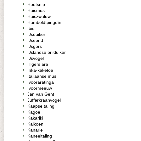
Houtsnip
Huismus
Huiszwaluw
Humboldtpinguïn
Ibis
IJsduiker
IJseend
IJsgors
IJslandse brilduiker
IJsvogel
Illigers ara
Inka-kaketoe
Italiaanse mus
Ivooraratinga
Ivoormeeuw
Jan van Gent
Jufferkraanvogel
Kaapse taling
Kagoe
Kakariki
Kalkoen
Kanarie
Kaneeltaling