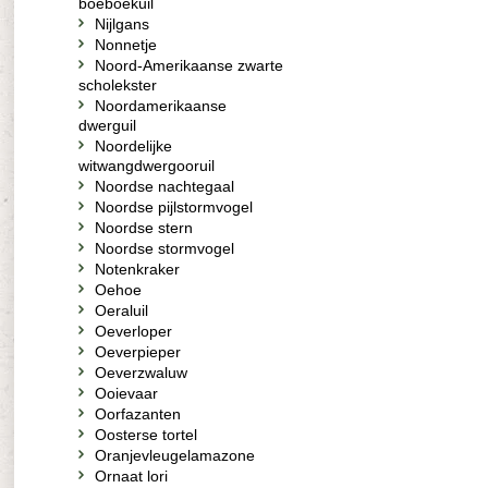
boeboekuil
Nijlgans
Nonnetje
Noord-Amerikaanse zwarte
scholekster
Noordamerikaanse
dwerguil
Noordelijke
witwangdwergooruil
Noordse nachtegaal
Noordse pijlstormvogel
Noordse stern
Noordse stormvogel
Notenkraker
Oehoe
Oeraluil
Oeverloper
Oeverpieper
Oeverzwaluw
Ooievaar
Oorfazanten
Oosterse tortel
Oranjevleugelamazone
Ornaat lori