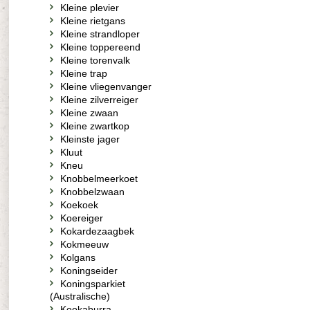
Kleine plevier
Kleine rietgans
Kleine strandloper
Kleine toppereend
Kleine torenvalk
Kleine trap
Kleine vliegenvanger
Kleine zilverreiger
Kleine zwaan
Kleine zwartkop
Kleinste jager
Kluut
Kneu
Knobbelmeerkoet
Knobbelzwaan
Koekoek
Koereiger
Kokardezaagbek
Kokmeeuw
Kolgans
Koningseider
Koningsparkiet
(Australische)
Kookaburra