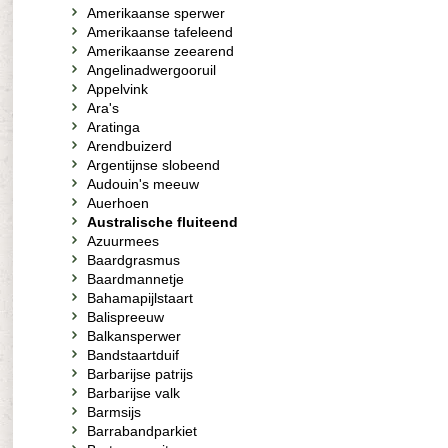
Amerikaanse sperwer
Amerikaanse tafeleend
Amerikaanse zeearend
Angelinadwergooruil
Appelvink
Ara's
Aratinga
Arendbuizerd
Argentijnse slobeend
Audouin's meeuw
Auerhoen
Australische fluiteend
Azuurmees
Baardgrasmus
Baardmannetje
Bahamapijlstaart
Balispreeuw
Balkansperwer
Bandstaartduif
Barbarijse patrijs
Barbarijse valk
Barmsijs
Barrabandparkiet