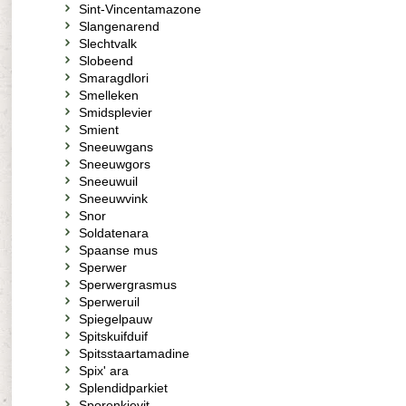
Sint-Vincentamazone
Slangenarend
Slechtvalk
Slobeend
Smaragdlori
Smelleken
Smidsplevier
Smient
Sneeuwgans
Sneeuwgors
Sneeuwuil
Sneeuwvink
Snor
Soldatenara
Spaanse mus
Sperwer
Sperwergrasmus
Sperweruil
Spiegelpauw
Spitskuifduif
Spitsstaartamadine
Spix' ara
Splendidparkiet
Sporenkievit