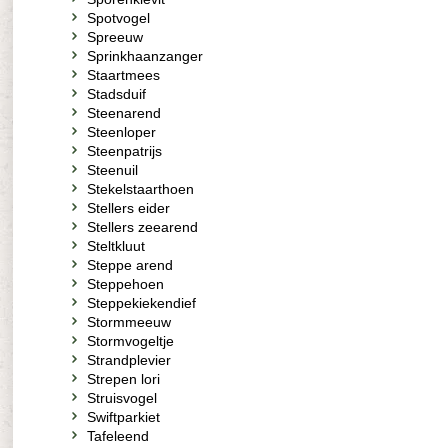
Spotvogel
Spreeuw
Sprinkhaanzanger
Staartmees
Stadsduif
Steenarend
Steenloper
Steenpatrijs
Steenuil
Stekelstaarthoen
Stellers eider
Stellers zeearend
Steltkluut
Steppe arend
Steppehoen
Steppekiekendief
Stormmeeuw
Stormvogeltje
Strandplevier
Strepen lori
Struisvogel
Swiftparkiet
Tafeleend