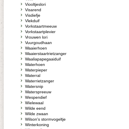
Viooltjeslori
Visarend
Visdiefje
Vlekduif
Vorkstaartmeeuw
Vorkstaartplevier
Vrouwen lori
Vuurgoudhaan
Waaierhoen
Waaierstaartrietzanger
Waaliapapegaaiduif
Waterhoen
Waterpieper
Waterral
Waterrietzanger
Watersnip
Waterspreeuw
Wespendief
Wielewaal
Wilde eend
Wilde zwaan
Wilson's stormvogeltje
Winterkoning