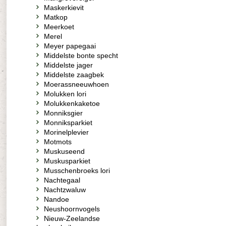
Maskerkievit
Matkop
Meerkoet
Merel
Meyer papegaai
Middelste bonte specht
Middelste jager
Middelste zaagbek
Moerassneeuwhoen
Molukken lori
Molukkenkaketoe
Monniksgier
Monniksparkiet
Morinelplevier
Motmots
Muskuseend
Muskusparkiet
Musschenbroeks lori
Nachtegaal
Nachtzwaluw
Nandoe
Neushoornvogels
Nieuw-Zeelandse