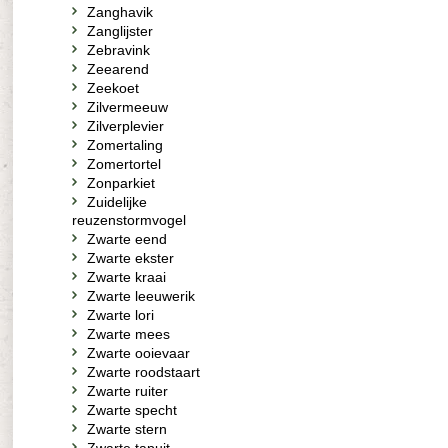
Zanghavik
Zanglijster
Zebravink
Zeearend
Zeekoet
Zilvermeeuw
Zilverplevier
Zomertaling
Zomertortel
Zonparkiet
Zuidelijke
reuzenstormvogel
Zwarte eend
Zwarte ekster
Zwarte kraai
Zwarte leeuwerik
Zwarte lori
Zwarte mees
Zwarte ooievaar
Zwarte roodstaart
Zwarte ruiter
Zwarte specht
Zwarte stern