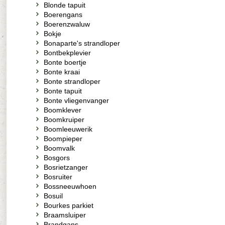
Blonde tapuit
Boerengans
Boerenzwaluw
Bokje
Bonaparte's strandloper
Bontbekplevier
Bonte boertje
Bonte kraai
Bonte strandloper
Bonte tapuit
Bonte vliegenvanger
Boomklever
Boomkruiper
Boomleeuwerik
Boompieper
Boomvalk
Bosgors
Bosrietzanger
Bosruiter
Bossneeuwhoen
Bosuil
Bourkes parkiet
Braamsluiper
Brandgans