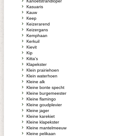
Kanoetstrandloper
Kasuaris
Kauw
Keep
Keizerarend
Keizergans
Kemphaan
Kerkuil
Kievit
Kip
Kitta's
Klapekster
Klein prairiehoen
Klein waterhoen
Kleine alk
Kleine bonte specht
Kleine burgemeester
Kleine flamingo
Kleine goudplevier
Kleine jager
Kleine karekiet
Kleine klapekster
Kleine mantelmeeuw
Kleine pelikaan