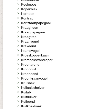
Koolmees
Koperwiek
Korhoen
Koritrap
Kortstaartpapegaai
Kraaghoen
Kraagpapegaai
Kraagtrap
Kraanvogel
Krakeend
Kramsvogel
Kroeskoppelikaan
Krombekstrandloper
Kroonarend
Kroonduif
Krooneend
Kroonkraanvogel
Kruisbek
Kuifaalscholver
Kuifalk
Kuifduiker
Kuifeend
Kuifkoekkoek