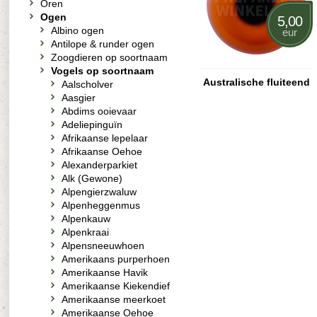
Oren
Ogen
5,00
Albino ogen
eur
Antilope & runder ogen
Zoogdieren op soortnaam
Vogels op soortnaam
Australische fluiteend
Aalscholver
Aasgier
Abdims ooievaar
Adeliepinguïn
Afrikaanse lepelaar
Afrikaanse Oehoe
Alexanderparkiet
Alk (Gewone)
Alpengierzwaluw
Alpenheggenmus
Alpenkauw
Alpenkraai
Alpensneeuwhoen
Amerikaans purperhoen
Amerikaanse Havik
Amerikaanse Kiekendief
Amerikaanse meerkoet
Amerikaanse Oehoe