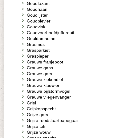
Goudfazant
Goudhaan
Goudlijster
Goudplevier
Goudvink
Goudvoorhoofdjufferduif
Gouldamadine
Grasmus
Grasparkiet
Graspieper
Grauwe franjepoot
Grauwe gans
Grauwe gors
Grauwe kiekendief
Grauwe klauwier
Grauwe pijlstormvogel
Grauwe vliegenvanger
Griel
Grijskopspecht
Grijze gors
Grijze roodstaartpapegaai
Grijze tok
Grijze wouw