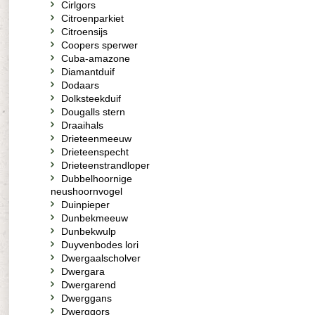
Cirlgors
Citroenparkiet
Citroensijs
Coopers sperwer
Cuba-amazone
Diamantduif
Dodaars
Dolksteekduif
Dougalls stern
Draaihals
Drieteenmeeuw
Drieteenspecht
Drieteenstrandloper
Dubbelhoornige
neushoornvogel
Duinpieper
Dunbekmeeuw
Dunbekwulp
Duyvenbodes lori
Dwergaalscholver
Dwergara
Dwergarend
Dwerggans
Dwerggors