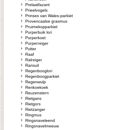
Prelaatfazant
Prieelvogels
Prinses van Wales-parkiet
Provencaalse grasmus
Pruimekopparkiet
Purperbuik lori
Purperkoet
Purperreiger
Putter
Raaf
Ralreiger
Ransuil
Regenbooglori
Regenboogparkiet
Regenwulp
Renkoekoek
Reuzenstern
Rietgans
Rietgors
Rietzanger
Ringmus
Ringsnaveleend
Ringsnavelmeeuw