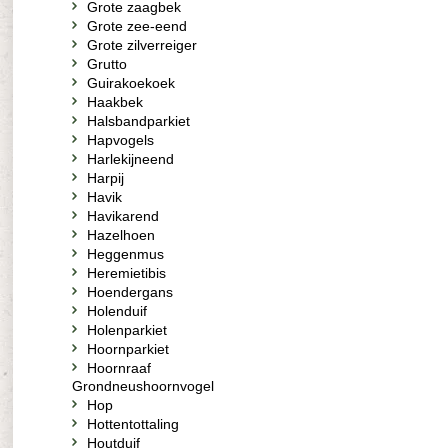
Grote zaagbek
Grote zee-eend
Grote zilverreiger
Grutto
Guirakoekoek
Haakbek
Halsbandparkiet
Hapvogels
Harlekijneend
Harpij
Havik
Havikarend
Hazelhoen
Heggenmus
Heremietibis
Hoendergans
Holenduif
Holenparkiet
Hoornparkiet
Hoornraaf
Grondneushoornvogel
Hop
Hottentottaling
Houtduif