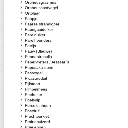
Orpheusgrasmus
Orpheusspotvogel
Ortolaan
Paapje
Paarse strandloper
Papegaaiduiker
Parelduiker
Parelhoenders
Patrijs
Pauw (Blauwe)
Pennantrosella
Pepervreters / Arassari's
Peposaka-eend
Pestvogel
Picazuroduif
Pijlstaart
Pimpelmees
Poelruiter
Poelsnip
Porseleinhoen
Postduif
Prachtparkiet
Prairiebuizerd
Prairiehoen