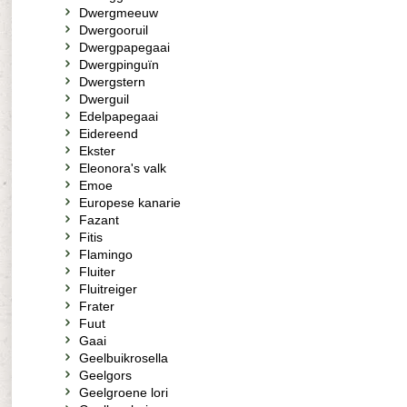
Dwergmeeuw
Dwergooruil
Dwergpapegaai
Dwergpinguïn
Dwergstern
Dwerguil
Edelpapegaai
Eidereend
Ekster
Eleonora's valk
Emoe
Europese kanarie
Fazant
Fitis
Flamingo
Fluiter
Fluitreiger
Frater
Fuut
Gaai
Geelbuikrosella
Geelgors
Geelgroene lori