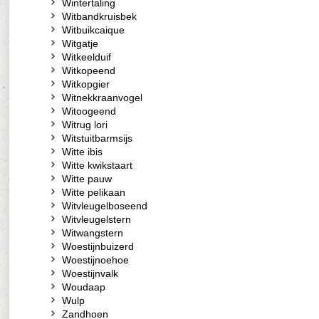
Wintertaling
Witbandkruisbek
Witbuikcaique
Witgatje
Witkeelduif
Witkopeend
Witkopgier
Witnekkraanvogel
Witoogeend
Witrug lori
Witstuitbarmsijs
Witte ibis
Witte kwikstaart
Witte pauw
Witte pelikaan
Witvleugelboseend
Witvleugelstern
Witwangstern
Woestijnbuizerd
Woestijnoehoe
Woestijnvalk
Woudaap
Wulp
Zandhoen