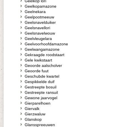
Geelkop lori
Geelkopamazone
Geelnekara
Geelpootmeeuw
Geelsnavelduiker
Geelsnavellori
Geelsnavelwouw
Geelvleugelara
Geelvoorhoofdamazone
Geelwangamazone
Gekraagde roodstaart
Gele kwikstaart
Geoorde aalscholver
Geoorde fuut
Geschubde kwartel
Gespikkelde duif
Gestreepte bosuil
Gestreepte ransuil
Gewone jaarvogel
Gierparelhoen
Giervalk
Gierzwaluw
Glanskop
Glansspreeuwen