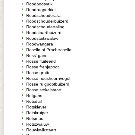
Roodpootvalk
Roodrugparkiet
Roodschouderara
Roodschouderbuizerd
Roodschoudertaling
Roodstaartbuizerd
Roodstuitzwaluw
Roodwangara
Rosella of Prachtrosella
Ross' gans
Rosse fluiteend
Rosse franjepoot
Rosse grutto
Rosse neushoornvogel
Rosse ruigpootbuizerd
Rosse stekelstaart
Rotgans
Rotsduif
Rotsklever
Rotskruiper
Rotsmus
Rotszwaluw
Rouwkwikstaart