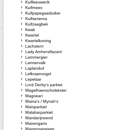
Kuifleeuwerik
Kuifmees
Kuifpapegaaiduiker
Kuifseriema
Kuifzaagbek
Kwak
Kwartel
Kwartelkoning
Lachstern
Lady Amherstfazant
Lammergier
Lannervalk
Laplanduil
Lelkraanvogel
Lepelaar
Lord Derby's parkiet
Magelhaenscholekster
Magoeari
Maina's / Mynah's
Maïsparkiet
Malabarparkiet
Mandarijneend
Manengans
Mangrovereiger