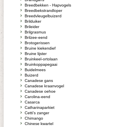
Breedbekken - Hapvogels
Breedbekstrandloper
Breedvleugelbuizerd
Brilduiker
Brileider
Brilgrasmus
Brilzee-eend
Brotogerissen
Bruine kiekendief
Bruine lijster
Bruinkeel-ortolaan
Bruinkoppapegaai
Buidelmees
Buizerd
Canadese gans
Canadese kraanvogel
Canadese oehoe
Carolina-eend
Casarca
Catharinaparkiet
Cetti's zanger
Chimango
Chinese kwartel