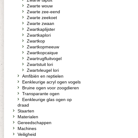
Zwarte tapuit
Zwarte wouw
Zwarte zee-eend
Zwarte zeekoet
Zwarte zwaan
Zwartkaplijster
Zwartkaplori
Zwartkop
Zwartkopmeeuw
Zwartkopcaique
Zwartrugfluitvogel
Zwartstuit lori
Zwartvleugel lori
Amfibiën en reptielen
Eenkleurige acryl ogen vogels
Bruine ogen voor zoogdieren
Transparante ogen
Eenkleurige glas ogen op
draad
Staarten
Materialen
Gereedschappen
Machines
Veiligheid