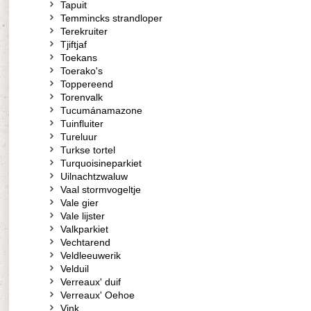
Tapuit
Temmincks strandloper
Terekruiter
Tjiftjaf
Toekans
Toerako's
Toppereend
Torenvalk
Tucumánamazone
Tuinfluiter
Tureluur
Turkse tortel
Turquoisineparkiet
Uilnachtzwaluw
Vaal stormvogeltje
Vale gier
Vale lijster
Valkparkiet
Vechtarend
Veldleeuwerik
Velduil
Verreaux' duif
Verreaux' Oehoe
Vink