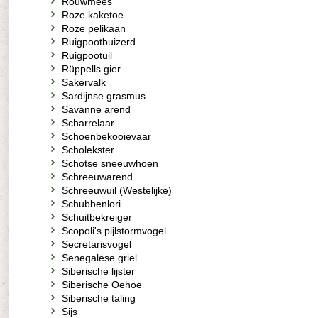
Rouwmees
Roze kaketoe
Roze pelikaan
Ruigpootbuizerd
Ruigpootuil
Rüppells gier
Sakervalk
Sardijnse grasmus
Savanne arend
Scharrelaar
Schoenbekooievaar
Scholekster
Schotse sneeuwhoen
Schreeuwarend
Schreeuwuil (Westelijke)
Schubbenlori
Schuitbekreiger
Scopoli's pijlstormvogel
Secretarisvogel
Senegalese griel
Siberische lijster
Siberische Oehoe
Siberische taling
Sijs