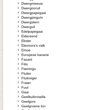
Dwergmeeuw
Dwergooruil
Dwergpapegaai
Dwergpinguïn
Dwergstern
Dwerguil
Edelpapegaai
Eidereend
Ekster
Eleonora's valk
Emoe
Europese kanarie
Fazant
Fitis
Flamingo
Fluiter
Fluitreiger
Frater
Fuut
Gaai
Geelbuikrosella
Geelgors
Geelgroene lori