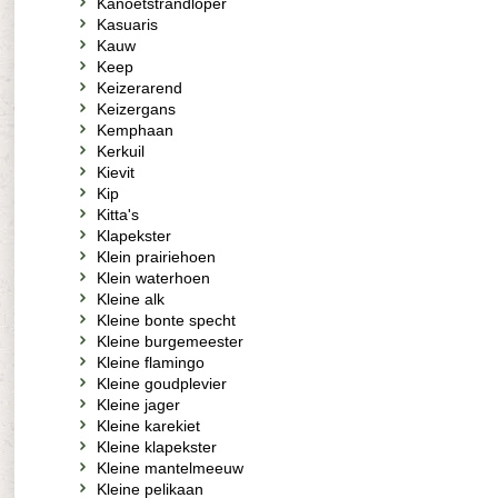
Kanoetstrandloper
Kasuaris
Kauw
Keep
Keizerarend
Keizergans
Kemphaan
Kerkuil
Kievit
Kip
Kitta's
Klapekster
Klein prairiehoen
Klein waterhoen
Kleine alk
Kleine bonte specht
Kleine burgemeester
Kleine flamingo
Kleine goudplevier
Kleine jager
Kleine karekiet
Kleine klapekster
Kleine mantelmeeuw
Kleine pelikaan