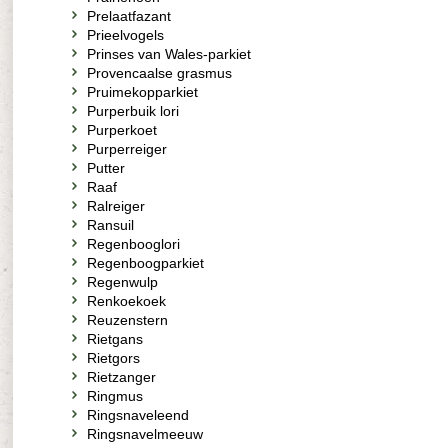
Prelaatfazant
Prieelvogels
Prinses van Wales-parkiet
Provencaalse grasmus
Pruimekopparkiet
Purperbuik lori
Purperkoet
Purperreiger
Putter
Raaf
Ralreiger
Ransuil
Regenbooglori
Regenboogparkiet
Regenwulp
Renkoekoek
Reuzenstern
Rietgans
Rietgors
Rietzanger
Ringmus
Ringsnaveleend
Ringsnavelmeeuw