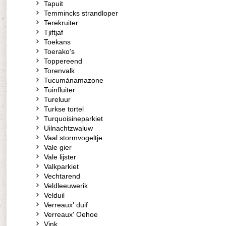
Tapuit
Temmincks strandloper
Terekruiter
Tjiftjaf
Toekans
Toerako's
Toppereend
Torenvalk
Tucumánamazone
Tuinfluiter
Tureluur
Turkse tortel
Turquoisineparkiet
Uilnachtzwaluw
Vaal stormvogeltje
Vale gier
Vale lijster
Valkparkiet
Vechtarend
Veldleeuwerik
Velduil
Verreaux' duif
Verreaux' Oehoe
Vink