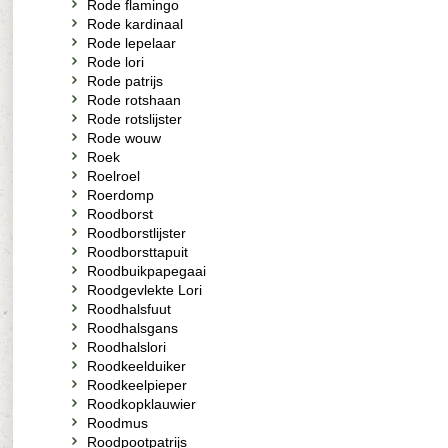
Rode flamingo
Rode kardinaal
Rode lepelaar
Rode lori
Rode patrijs
Rode rotshaan
Rode rotslijster
Rode wouw
Roek
Roelroel
Roerdomp
Roodborst
Roodborstlijster
Roodborsttapuit
Roodbuikpapegaai
Roodgevlekte Lori
Roodhalsfuut
Roodhalsgans
Roodhalslori
Roodkeelduiker
Roodkeelpieper
Roodkopklauwier
Roodmus
Roodpootpatrijs