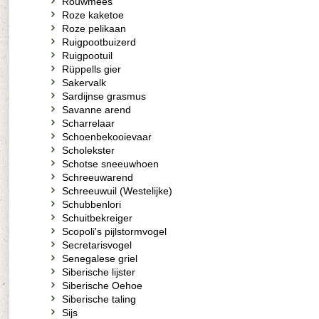
Rouwmees
Roze kaketoe
Roze pelikaan
Ruigpootbuizerd
Ruigpootuil
Rüppells gier
Sakervalk
Sardijnse grasmus
Savanne arend
Scharrelaar
Schoenbekooievaar
Scholekster
Schotse sneeuwhoen
Schreeuwarend
Schreeuwuil (Westelijke)
Schubbenlori
Schuitbekreiger
Scopoli's pijlstormvogel
Secretarisvogel
Senegalese griel
Siberische lijster
Siberische Oehoe
Siberische taling
Sijs