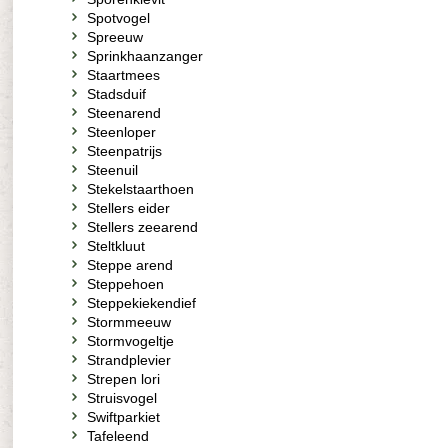
Spotvogel
Spreeuw
Sprinkhaanzanger
Staartmees
Stadsduif
Steenarend
Steenloper
Steenpatrijs
Steenuil
Stekelstaarthoen
Stellers eider
Stellers zeearend
Steltkluut
Steppe arend
Steppehoen
Steppekiekendief
Stormmeeuw
Stormvogeltje
Strandplevier
Strepen lori
Struisvogel
Swiftparkiet
Tafeleend