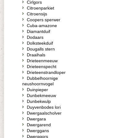
Cirlgors
Citroenparkiet
Citroensijs
Coopers sperwer
Cuba-amazone
Diamantduif
Dodaars
Dolksteekduif
Dougalls stern
Draaihals
Drieteenmeeuw
Drieteenspecht
Drieteenstrandloper
Dubbelhoornige
neushoornvogel
Duinpieper
Dunbekmeeuw
Dunbekwulp
Duyvenbodes lori
Dwergaalscholver
Dwergara
Dwergarend
Dwerggans
Dwerggors