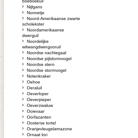
boeboekuil
Nijlgans
Nonnetje
Noord-Amerikaanse zwarte
scholekster
Noordamerikaanse
dwerguil
Noordelijke
witwangdwergooruil
Noordse nachtegaal
Noordse pijlstormvogel
Noordse stern
Noordse stormvogel
Notenkraker
Oehoe
Oeraluil
Oeverloper
Oeverpieper
Oeverzwaluw
Ooievaar
Oorfazanten
Oosterse tortel
Oranjevleugelamazone
Ornaat lori