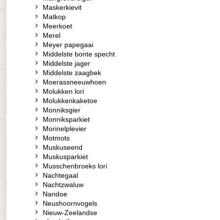
Maskerkievit
Matkop
Meerkoet
Merel
Meyer papegaai
Middelste bonte specht
Middelste jager
Middelste zaagbek
Moerassneeuwhoen
Molukken lori
Molukkenkaketoe
Monniksgier
Monniksparkiet
Morinelplevier
Motmots
Muskuseend
Muskusparkiet
Musschenbroeks lori
Nachtegaal
Nachtzwaluw
Nandoe
Neushoornvogels
Nieuw-Zeelandse