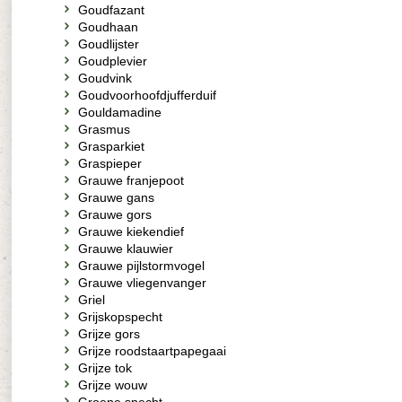
Goudfazant
Goudhaan
Goudlijster
Goudplevier
Goudvink
Goudvoorhoofdjufferduif
Gouldamadine
Grasmus
Grasparkiet
Graspieper
Grauwe franjepoot
Grauwe gans
Grauwe gors
Grauwe kiekendief
Grauwe klauwier
Grauwe pijlstormvogel
Grauwe vliegenvanger
Griel
Grijskopspecht
Grijze gors
Grijze roodstaartpapegaai
Grijze tok
Grijze wouw