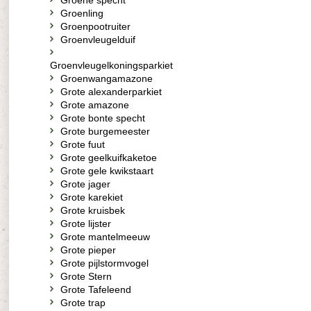
Groene specht
Groenling
Groenpootruiter
Groenvleugelduif
Groenvleugelkoningsparkiet
Groenwangamazone
Grote alexanderparkiet
Grote amazone
Grote bonte specht
Grote burgemeester
Grote fuut
Grote geelkuifkaketoe
Grote gele kwikstaart
Grote jager
Grote karekiet
Grote kruisbek
Grote lijster
Grote mantelmeeuw
Grote pieper
Grote pijlstormvogel
Grote Stern
Grote Tafeleend
Grote trap