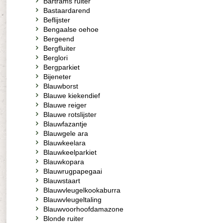
Bartrams ruiter
Bastaardarend
Beflijster
Bengaalse oehoe
Bergeend
Bergfluiter
Berglori
Bergparkiet
Bijeneter
Blauwborst
Blauwe kiekendief
Blauwe reiger
Blauwe rotslijster
Blauwfazantje
Blauwgele ara
Blauwkeelara
Blauwkeelparkiet
Blauwkopara
Blauwrugpapegaai
Blauwstaart
Blauwvleugelkookaburra
Blauwvleugeltaling
Blauwvoorhoofdamazone
Blonde ruiter