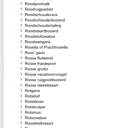
Roodpootvalk
Roodrugparkiet
Roodschouderara
Roodschouderbuizerd
Roodschoudertaling
Roodstaartbuizerd
Roodstuitzwaluw
Roodwangara
Rosella of Prachtrosella
Ross' gans
Rosse fluiteend
Rosse franjepoot
Rosse grutto
Rosse neushoornvogel
Rosse ruigpootbuizerd
Rosse stekelstaart
Rotgans
Rotsduif
Rotsklever
Rotskruiper
Rotsmus
Rotszwaluw
Rouwkwikstaart