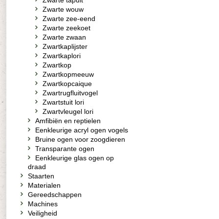
Zwarte tapuit
Zwarte wouw
Zwarte zee-eend
Zwarte zeekoet
Zwarte zwaan
Zwartkaplijster
Zwartkaplori
Zwartkop
Zwartkopmeeuw
Zwartkopcaique
Zwartrugfluitvogel
Zwartstuit lori
Zwartvleugel lori
Amfibiën en reptielen
Eenkleurige acryl ogen vogels
Bruine ogen voor zoogdieren
Transparante ogen
Eenkleurige glas ogen op
draad
Staarten
Materialen
Gereedschappen
Machines
Veiligheid