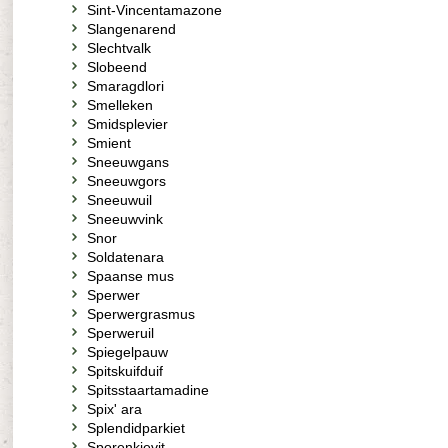
Sint-Vincentamazone
Slangenarend
Slechtvalk
Slobeend
Smaragdlori
Smelleken
Smidsplevier
Smient
Sneeuwgans
Sneeuwgors
Sneeuwuil
Sneeuwvink
Snor
Soldatenara
Spaanse mus
Sperwer
Sperwergrasmus
Sperweruil
Spiegelpauw
Spitskuifduif
Spitsstaartamadine
Spix' ara
Splendidparkiet
Sporenkievit