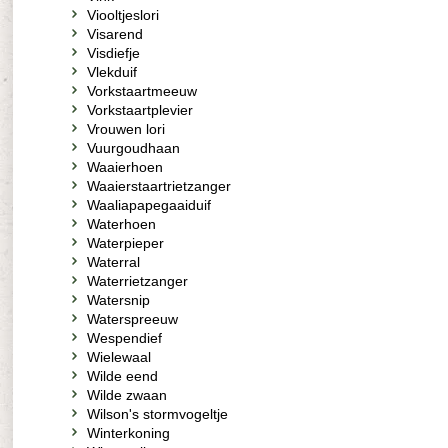
Viooltjeslori
Visarend
Visdiefje
Vlekduif
Vorkstaartmeeuw
Vorkstaartplevier
Vrouwen lori
Vuurgoudhaan
Waaierhoen
Waaierstaartrietzanger
Waaliapapegaaiduif
Waterhoen
Waterpieper
Waterral
Waterrietzanger
Watersnip
Waterspreeuw
Wespendief
Wielewaal
Wilde eend
Wilde zwaan
Wilson's stormvogeltje
Winterkoning