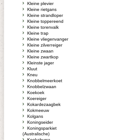
Kleine plevier
Kleine rietgans
Kleine strandloper
Kleine toppereend
Kleine torenvalk
Kleine trap
Kleine vliegenvanger
Kleine zilverreiger
Kleine zwaan
Kleine zwartkop
Kleinste jager
Kluut
Kneu
Knobbelmeerkoet
Knobbelzwaan
Koekoek
Koereiger
Kokardezaagbek
Kokmeeuw
Kolgans
Koningseider
Koningsparkiet
(Australische)
Kookaburra