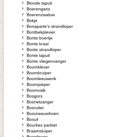
Blonde tapuit
Boerengans
Boerenzwaluw
Bokje
Bonaparte's strandloper
Bontbekplevier
Bonte boertje
Bonte kraai
Bonte strandloper
Bonte tapuit
Bonte vliegenvanger
Boomklever
Boomkruiper
Boomleeuwerik
Boompieper
Boomvalk
Bosgors
Bosrietzanger
Bosruiter
Bossneeuwhoen
Bosuil
Bourkes parkiet
Braamsluiper
Brandgans