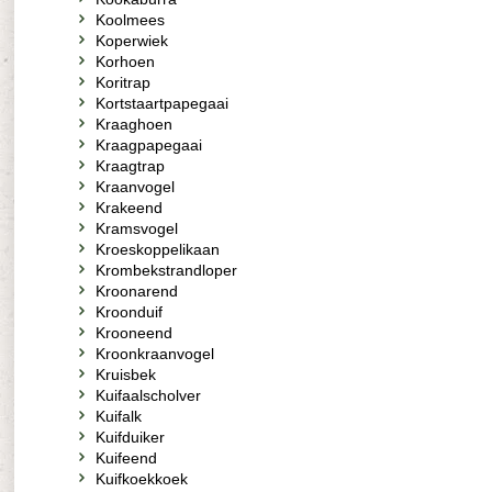
Koolmees
Koperwiek
Korhoen
Koritrap
Kortstaartpapegaai
Kraaghoen
Kraagpapegaai
Kraagtrap
Kraanvogel
Krakeend
Kramsvogel
Kroeskoppelikaan
Krombekstrandloper
Kroonarend
Kroonduif
Krooneend
Kroonkraanvogel
Kruisbek
Kuifaalscholver
Kuifalk
Kuifduiker
Kuifeend
Kuifkoekkoek