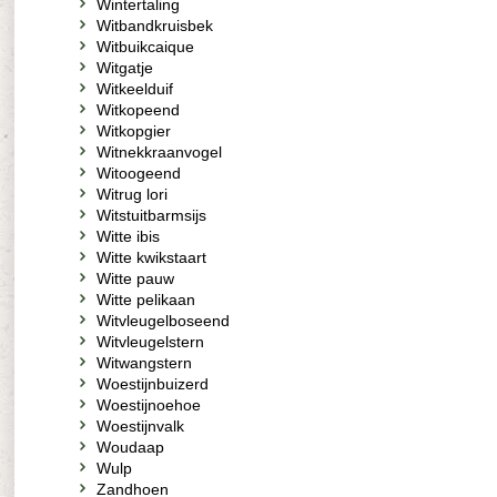
Wintertaling
Witbandkruisbek
Witbuikcaique
Witgatje
Witkeelduif
Witkopeend
Witkopgier
Witnekkraanvogel
Witoogeend
Witrug lori
Witstuitbarmsijs
Witte ibis
Witte kwikstaart
Witte pauw
Witte pelikaan
Witvleugelboseend
Witvleugelstern
Witwangstern
Woestijnbuizerd
Woestijnoehoe
Woestijnvalk
Woudaap
Wulp
Zandhoen