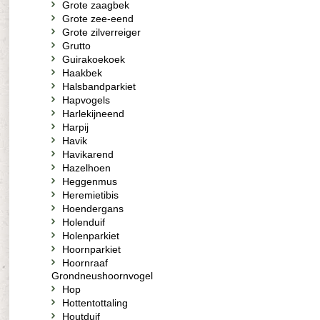
Grote zaagbek
Grote zee-eend
Grote zilverreiger
Grutto
Guirakoekoek
Haakbek
Halsbandparkiet
Hapvogels
Harlekijneend
Harpij
Havik
Havikarend
Hazelhoen
Heggenmus
Heremietibis
Hoendergans
Holenduif
Holenparkiet
Hoornparkiet
Hoornraaf
Grondneushoornvogel
Hop
Hottentottaling
Houtduif