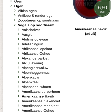
Oren
Ogen
6,50
Albino ogen
eur
Antilope & runder ogen
Zoogdieren op soortnaam
Vogels op soortnaam
Amerikaanse havik
Aalscholver
(adult)
Aasgier
Abdims ooievaar
Adeliepinguïn
Afrikaanse lepelaar
Afrikaanse Oehoe
Alexanderparkiet
Alk (Gewone)
Alpengierzwaluw
Alpenheggenmus
Alpenkauw
Alpenkraai
Alpensneeuwhoen
Amerikaans purperhoen
Amerikaanse Havik
Amerikaanse Kiekendief
Amerikaanse meerkoet
Amerikaanse Oehoe