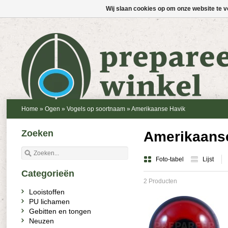
Wij slaan cookies op om onze website te v
Home
»
Ogen
»
Vogels op soortnaam
»
Amerikaanse Havik
Zoeken
Amerikaans
Foto-tabel
Lijst
Categorieën
2 Producten
Looistoffen
PU lichamen
Gebitten en tongen
Neuzen