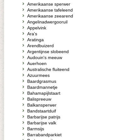
Amerikaanse sperwer
Amerikaanse tafeleend
Amerikaanse zeearend
Angelinadwergooruil
Appelvink
Ara's
Aratinga
Arendbuizerd
Argentijnse slobeend
Audouin's meeuw
Auerhoen
Australische fluiteend
Azuurmees
Baardgrasmus
Baardmannetje
Bahamapijlstaart
Balispreeuw
Balkansperwer
Bandstaartduif
Barbarijse patrijs
Barbarijse valk
Barmsijs
Barrabandparkiet