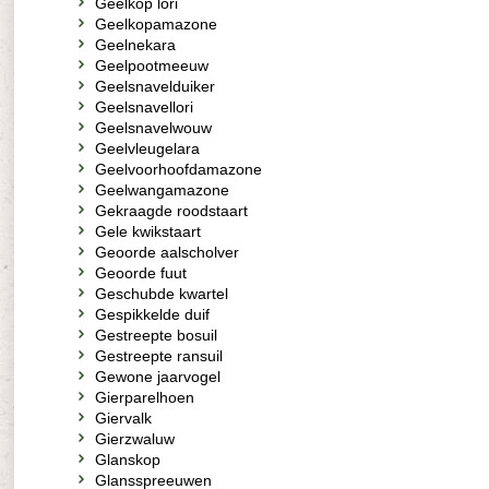
Geelkop lori
Geelkopamazone
Geelnekara
Geelpootmeeuw
Geelsnavelduiker
Geelsnavellori
Geelsnavelwouw
Geelvleugelara
Geelvoorhoofdamazone
Geelwangamazone
Gekraagde roodstaart
Gele kwikstaart
Geoorde aalscholver
Geoorde fuut
Geschubde kwartel
Gespikkelde duif
Gestreepte bosuil
Gestreepte ransuil
Gewone jaarvogel
Gierparelhoen
Giervalk
Gierzwaluw
Glanskop
Glansspreeuwen