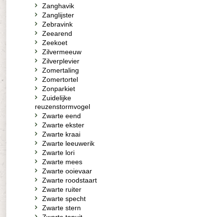
Zanghavik
Zanglijster
Zebravink
Zeearend
Zeekoet
Zilvermeeuw
Zilverplevier
Zomertaling
Zomertortel
Zonparkiet
Zuidelijke
reuzenstormvogel
Zwarte eend
Zwarte ekster
Zwarte kraai
Zwarte leeuwerik
Zwarte lori
Zwarte mees
Zwarte ooievaar
Zwarte roodstaart
Zwarte ruiter
Zwarte specht
Zwarte stern