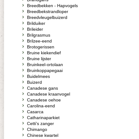
Breedbekken - Hapvogels
Breedbekstrandloper
Breedvleugelbuizerd
Brilduiker
Brileider
Brilgrasmus
Brilzee-eend
Brotogerissen
Bruine kiekendief
Bruine lijster
Bruinkeel-ortolaan
Bruinkoppapegaai
Buidelmees
Buizerd
Canadese gans
Canadese kraanvogel
Canadese oehoe
Carolina-eend
Casarca
Catharinaparkiet
Cetti's zanger
Chimango
Chinese kwartel