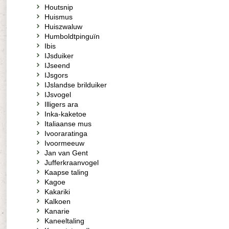
Houtsnip
Huismus
Huiszwaluw
Humboldtpinguïn
Ibis
IJsduiker
IJseend
IJsgors
IJslandse brilduiker
IJsvogel
Illigers ara
Inka-kaketoe
Italiaanse mus
Ivooraratinga
Ivoormeeuw
Jan van Gent
Jufferkraanvogel
Kaapse taling
Kagoe
Kakariki
Kalkoen
Kanarie
Kaneeltaling