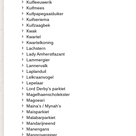
Kuifleeuwerik
Kuifmees
Kuifpapegaaiduiker
Kuifseriema
Kuifzaagbek
Kwak
Kwartel
Kwartelkoning
Lachstern
Lady Amherstfazant
Lammergier
Lannervalk
Laplanduil
Lelkraanvogel
Lepelaar
Lord Derby's parkiet
Magelhaenscholekster
Magoeari
Maina's / Mynah's
Maïsparkiet
Malabarparkiet
Mandarijneend
Manengans
Mangrovereiger