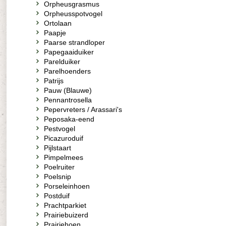
Orpheusgrasmus
Orpheusspotvogel
Ortolaan
Paapje
Paarse strandloper
Papegaaiduiker
Parelduiker
Parelhoenders
Patrijs
Pauw (Blauwe)
Pennantrosella
Pepervreters / Arassari's
Peposaka-eend
Pestvogel
Picazuroduif
Pijlstaart
Pimpelmees
Poelruiter
Poelsnip
Porseleinhoen
Postduif
Prachtparkiet
Prairiebuizerd
Prairiehoen