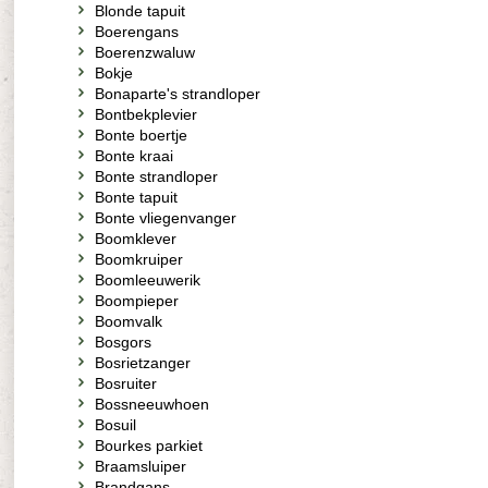
Blonde tapuit
Boerengans
Boerenzwaluw
Bokje
Bonaparte's strandloper
Bontbekplevier
Bonte boertje
Bonte kraai
Bonte strandloper
Bonte tapuit
Bonte vliegenvanger
Boomklever
Boomkruiper
Boomleeuwerik
Boompieper
Boomvalk
Bosgors
Bosrietzanger
Bosruiter
Bossneeuwhoen
Bosuil
Bourkes parkiet
Braamsluiper
Brandgans