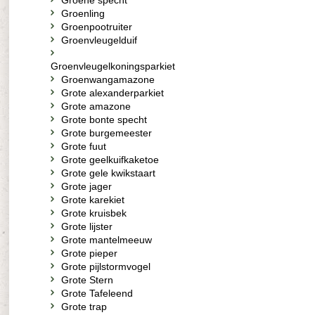
Groene specht
Groenling
Groenpootruiter
Groenvleugelduif
Groenvleugelkoningsparkiet
Groenwangamazone
Grote alexanderparkiet
Grote amazone
Grote bonte specht
Grote burgemeester
Grote fuut
Grote geelkuifkaketoe
Grote gele kwikstaart
Grote jager
Grote karekiet
Grote kruisbek
Grote lijster
Grote mantelmeeuw
Grote pieper
Grote pijlstormvogel
Grote Stern
Grote Tafeleend
Grote trap