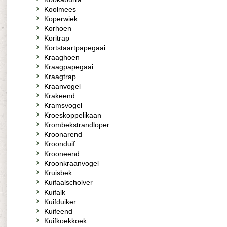
Koolmees
Koperwiek
Korhoen
Koritrap
Kortstaartpapegaai
Kraaghoen
Kraagpapegaai
Kraagtrap
Kraanvogel
Krakeend
Kramsvogel
Kroeskoppelikaan
Krombekstrandloper
Kroonarend
Kroonduif
Krooneend
Kroonkraanvogel
Kruisbek
Kuifaalscholver
Kuifalk
Kuifduiker
Kuifeend
Kuifkoekkoek