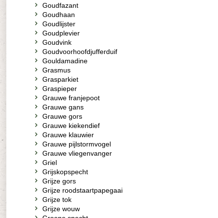
Goudfazant
Goudhaan
Goudlijster
Goudplevier
Goudvink
Goudvoorhoofdjufferduif
Gouldamadine
Grasmus
Grasparkiet
Graspieper
Grauwe franjepoot
Grauwe gans
Grauwe gors
Grauwe kiekendief
Grauwe klauwier
Grauwe pijlstormvogel
Grauwe vliegenvanger
Griel
Grijskopspecht
Grijze gors
Grijze roodstaartpapegaai
Grijze tok
Grijze wouw