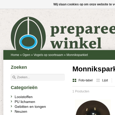
Wij slaan cookies op om onze website te v
Home
»
Ogen
»
Vogels op soortnaam
»
Monniksparkiet
Zoeken
Monnikspark
Foto-tabel
Lijst
Categorieën
1 Producten
Looistoffen
PU lichamen
Gebitten en tongen
Neuzen