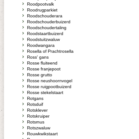
Roodpootvalk
Roodrugparkiet
Roodschouderara
Roodschouderbuizerd
Roodschoudertaling
Roodstaartbuizerd
Roodstuitzwaluw
Roodwangara
Rosella of Prachtrosella
Ross' gans
Rosse fluiteend
Rosse franjepoot
Rosse grutto
Rosse neushoornvogel
Rosse ruigpootbuizerd
Rosse stekelstaart
Rotgans
Rotsduif
Rotsklever
Rotskruiper
Rotsmus
Rotszwaluw
Rouwkwikstaart