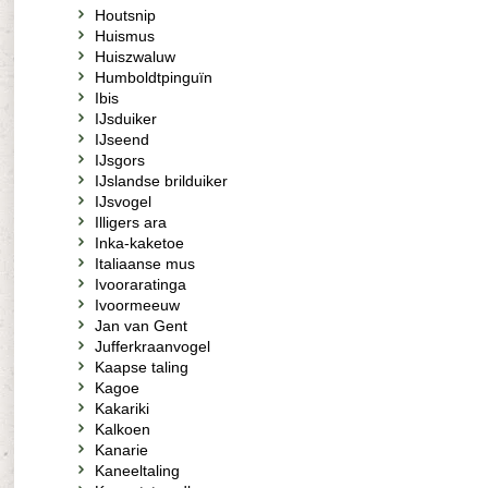
Houtsnip
Huismus
Huiszwaluw
Humboldtpinguïn
Ibis
IJsduiker
IJseend
IJsgors
IJslandse brilduiker
IJsvogel
Illigers ara
Inka-kaketoe
Italiaanse mus
Ivooraratinga
Ivoormeeuw
Jan van Gent
Jufferkraanvogel
Kaapse taling
Kagoe
Kakariki
Kalkoen
Kanarie
Kaneeltaling