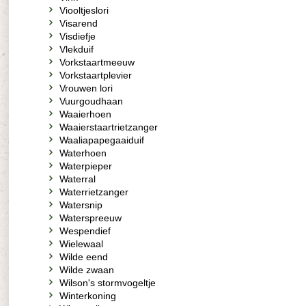
Viooltjeslori
Visarend
Visdiefje
Vlekduif
Vorkstaartmeeuw
Vorkstaartplevier
Vrouwen lori
Vuurgoudhaan
Waaierhoen
Waaierstaartrietzanger
Waaliapapegaaiduif
Waterhoen
Waterpieper
Waterral
Waterrietzanger
Watersnip
Waterspreeuw
Wespendief
Wielewaal
Wilde eend
Wilde zwaan
Wilson's stormvogeltje
Winterkoning