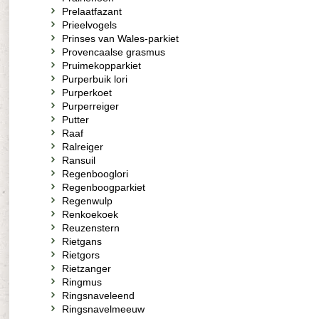
Prelaatfazant
Prieelvogels
Prinses van Wales-parkiet
Provencaalse grasmus
Pruimekopparkiet
Purperbuik lori
Purperkoet
Purperreiger
Putter
Raaf
Ralreiger
Ransuil
Regenbooglori
Regenboogparkiet
Regenwulp
Renkoekoek
Reuzenstern
Rietgans
Rietgors
Rietzanger
Ringmus
Ringsnaveleend
Ringsnavelmeeuw