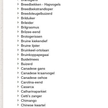
Breedbekken - Hapvogels
Breedbekstrandloper
Breedvleugelbuizerd
Brilduiker
Brileider
Brilgrasmus
Brilzee-eend
Brotogerissen
Bruine kiekendief
Bruine lijster
Bruinkeel-ortolaan
Bruinkoppapegaai
Buidelmees
Buizerd
Canadese gans
Canadese kraanvogel
Canadese oehoe
Carolina-eend
Casarca
Catharinaparkiet
Cetti's zanger
Chimango
Chinese kwartel