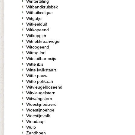
Wintertaling
Witbandkruisbek
Witbuikcaique
Witgatje
Witkeelduif
Witkopeend
Witkopgier
Witnekkraanvogel
Witoogeend
Witrug lori
Witstuitbarmsijs
Witte ibis
Witte kwikstaart
Witte pauw
Witte pelikaan
Witvleugelboseend
Witvleugelstern
Witwangstern
Woestijnbuizerd
Woestijnoehoe
Woestijnvalk
Woudaap
Wulp
Zandhoen