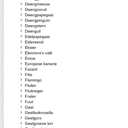
Dwergmeeuw
Dwergooruil
Dwergpapegaai
Dwergpinguïn
Dwergstern
Dwerguil
Edelpapegaai
Eidereend
Ekster
Eleonora's valk
Emoe
Europese kanarie
Fazant
Fitis
Flamingo
Fluiter
Fluitreiger
Frater
Fuut
Gaai
Geelbuikrosella
Geelgors
Geelgroene lori