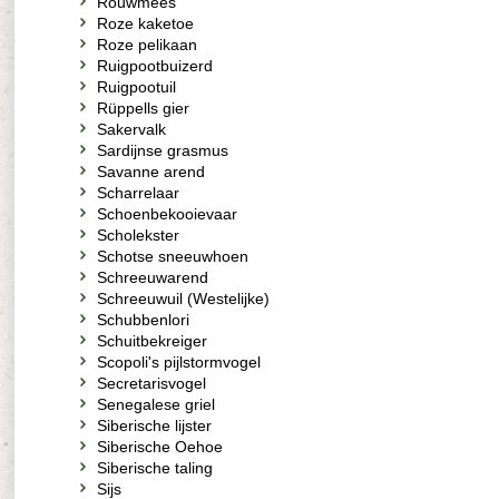
Rouwmees
Roze kaketoe
Roze pelikaan
Ruigpootbuizerd
Ruigpootuil
Rüppells gier
Sakervalk
Sardijnse grasmus
Savanne arend
Scharrelaar
Schoenbekooievaar
Scholekster
Schotse sneeuwhoen
Schreeuwarend
Schreeuwuil (Westelijke)
Schubbenlori
Schuitbekreiger
Scopoli's pijlstormvogel
Secretarisvogel
Senegalese griel
Siberische lijster
Siberische Oehoe
Siberische taling
Sijs