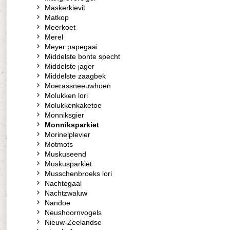
Maskerkievit
Matkop
Meerkoet
Merel
Meyer papegaai
Middelste bonte specht
Middelste jager
Middelste zaagbek
Moerassneeuwhoen
Molukken lori
Molukkenkaketoe
Monniksgier
Monniksparkiet
Morinelplevier
Motmots
Muskuseend
Muskusparkiet
Musschenbroeks lori
Nachtegaal
Nachtzwaluw
Nandoe
Neushoornvogels
Nieuw-Zeelandse