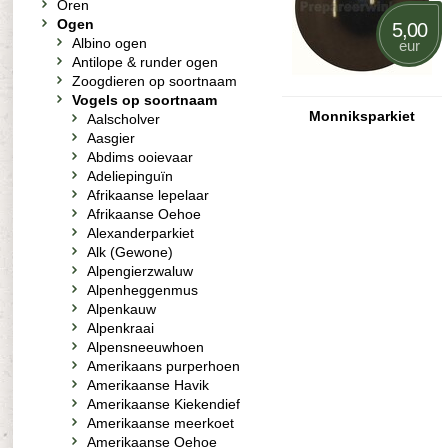
Oren
Ogen
5,00
Albino ogen
eur
Antilope & runder ogen
Zoogdieren op soortnaam
Vogels op soortnaam
Monniksparkiet
Aalscholver
Aasgier
Abdims ooievaar
Adeliepinguïn
Afrikaanse lepelaar
Afrikaanse Oehoe
Alexanderparkiet
Alk (Gewone)
Alpengierzwaluw
Alpenheggenmus
Alpenkauw
Alpenkraai
Alpensneeuwhoen
Amerikaans purperhoen
Amerikaanse Havik
Amerikaanse Kiekendief
Amerikaanse meerkoet
Amerikaanse Oehoe