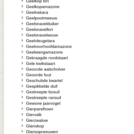
Geelkop lori
Geelkopamazone
Geelnekara
Geelpootmeeuw
Geelsnavelduiker
Geelsnavellori
Geelsnavelwouw
Geelvleugelara
Geelvoorhoofdamazone
Geelwangamazone
Gekraagde roodstaart
Gele kwikstaart
Geoorde aalscholver
Geoorde fuut
Geschubde kwartel
Gespikkelde duif
Gestreepte bosuil
Gestreepte ransuil
Gewone jaarvogel
Gierparelhoen
Giervalk
Gierzwaluw
Glanskop
Glansspreeuwen