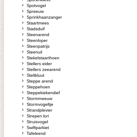
Spotvogel
Spreeuw
Sprinkhaanzanger
Staartmees
Stadsduif
Steenarend
Steenloper
Steenpatrijs
Steenuil
Stekelstaarthoen
Stellers eider
Stellers zeearend
Steltkluut
Steppe arend
Steppehoen
Steppekiekendief
Stormmeeuw
Stormvogeltje
Strandplevier
Strepen lori
Struisvogel
Swiftparkiet
Tafeleend