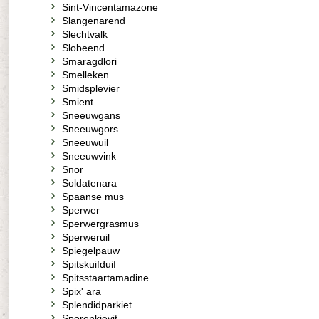
Sint-Vincentamazone
Slangenarend
Slechtvalk
Slobeend
Smaragdlori
Smelleken
Smidsplevier
Smient
Sneeuwgans
Sneeuwgors
Sneeuwuil
Sneeuwvink
Snor
Soldatenara
Spaanse mus
Sperwer
Sperwergrasmus
Sperweruil
Spiegelpauw
Spitskuifduif
Spitsstaartamadine
Spix' ara
Splendidparkiet
Sporenkievit