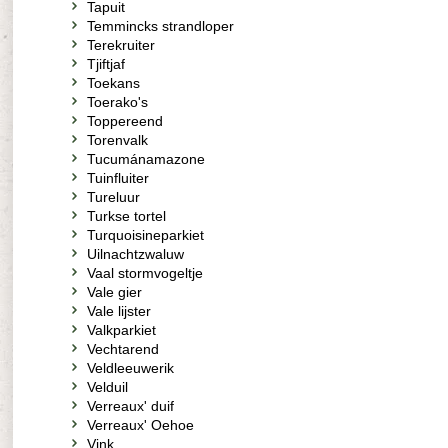
Tapuit
Temmincks strandloper
Terekruiter
Tjiftjaf
Toekans
Toerako's
Toppereend
Torenvalk
Tucumánamazone
Tuinfluiter
Tureluur
Turkse tortel
Turquoisineparkiet
Uilnachtzwaluw
Vaal stormvogeltje
Vale gier
Vale lijster
Valkparkiet
Vechtarend
Veldleeuwerik
Velduil
Verreaux' duif
Verreaux' Oehoe
Vink