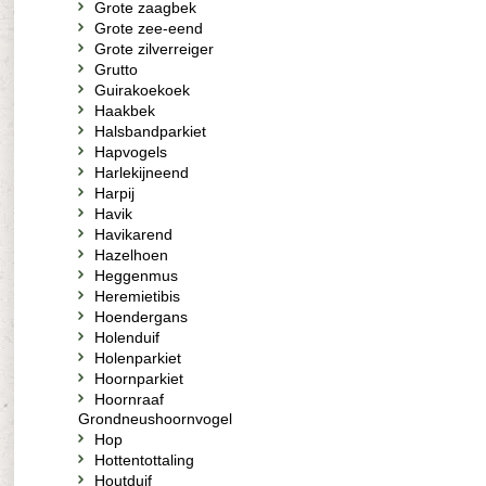
Grote zaagbek
Grote zee-eend
Grote zilverreiger
Grutto
Guirakoekoek
Haakbek
Halsbandparkiet
Hapvogels
Harlekijneend
Harpij
Havik
Havikarend
Hazelhoen
Heggenmus
Heremietibis
Hoendergans
Holenduif
Holenparkiet
Hoornparkiet
Hoornraaf
Grondneushoornvogel
Hop
Hottentottaling
Houtduif