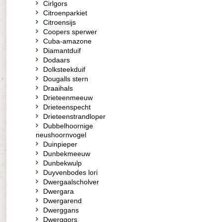
Cirlgors
Citroenparkiet
Citroensijs
Coopers sperwer
Cuba-amazone
Diamantduif
Dodaars
Dolksteekduif
Dougalls stern
Draaihals
Drieteenmeeuw
Drieteenspecht
Drieteenstrandloper
Dubbelhoornige
neushoornvogel
Duinpieper
Dunbekmeeuw
Dunbekwulp
Duyvenbodes lori
Dwergaalscholver
Dwergara
Dwergarend
Dwerggans
Dwerggors