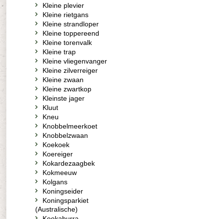
Kleine plevier
Kleine rietgans
Kleine strandloper
Kleine toppereend
Kleine torenvalk
Kleine trap
Kleine vliegenvanger
Kleine zilverreiger
Kleine zwaan
Kleine zwartkop
Kleinste jager
Kluut
Kneu
Knobbelmeerkoet
Knobbelzwaan
Koekoek
Koereiger
Kokardezaagbek
Kokmeeuw
Kolgans
Koningseider
Koningsparkiet
(Australische)
Kookaburra