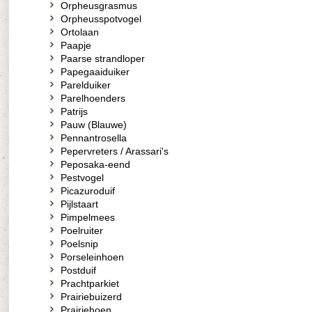
Orpheusgrasmus
Orpheusspotvogel
Ortolaan
Paapje
Paarse strandloper
Papegaaiduiker
Parelduiker
Parelhoenders
Patrijs
Pauw (Blauwe)
Pennantrosella
Pepervreters / Arassari's
Peposaka-eend
Pestvogel
Picazuroduif
Pijlstaart
Pimpelmees
Poelruiter
Poelsnip
Porseleinhoen
Postduif
Prachtparkiet
Prairiebuizerd
Prairiehoen