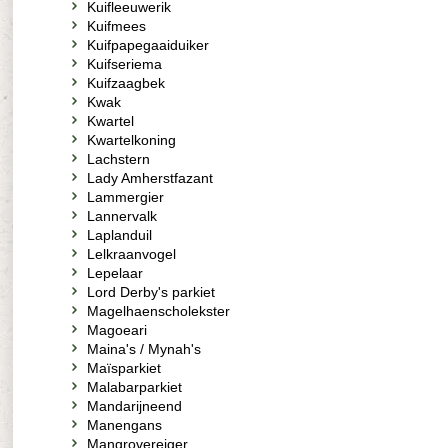
Kuifleeuwerik
Kuifmees
Kuifpapegaaiduiker
Kuifseriema
Kuifzaagbek
Kwak
Kwartel
Kwartelkoning
Lachstern
Lady Amherstfazant
Lammergier
Lannervalk
Laplanduil
Lelkraanvogel
Lepelaar
Lord Derby's parkiet
Magelhaenscholekster
Magoeari
Maina's / Mynah's
Maïsparkiet
Malabarparkiet
Mandarijneend
Manengans
Mangrovereiger