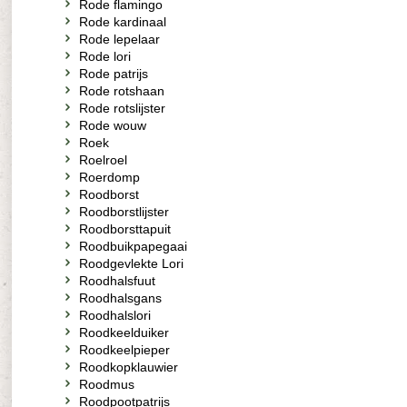
Rode flamingo
Rode kardinaal
Rode lepelaar
Rode lori
Rode patrijs
Rode rotshaan
Rode rotslijster
Rode wouw
Roek
Roelroel
Roerdomp
Roodborst
Roodborstlijster
Roodborsttapuit
Roodbuikpapegaai
Roodgevlekte Lori
Roodhalsfuut
Roodhalsgans
Roodhalslori
Roodkeelduiker
Roodkeelpieper
Roodkopklauwier
Roodmus
Roodpootpatrijs