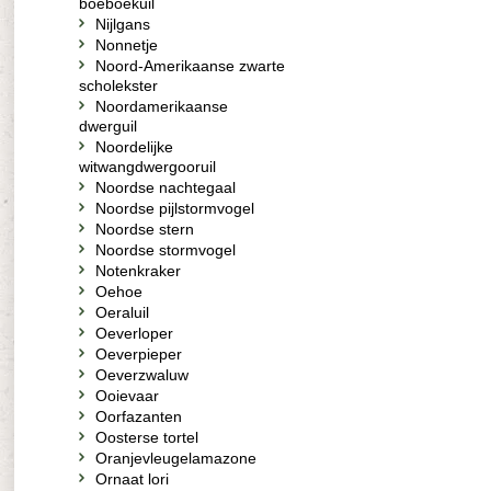
boeboekuil
Nijlgans
Nonnetje
Noord-Amerikaanse zwarte
scholekster
Noordamerikaanse
dwerguil
Noordelijke
witwangdwergooruil
Noordse nachtegaal
Noordse pijlstormvogel
Noordse stern
Noordse stormvogel
Notenkraker
Oehoe
Oeraluil
Oeverloper
Oeverpieper
Oeverzwaluw
Ooievaar
Oorfazanten
Oosterse tortel
Oranjevleugelamazone
Ornaat lori