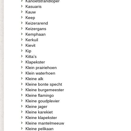
Kanoetstrandloper
Kasuaris
Kauw
Keep
Keizerarend
Keizergans
Kemphaan
Kerkuil
Kievit
Kip
Kitta's
Klapekster
Klein prairiehoen
Klein waterhoen
Kleine alk
Kleine bonte specht
Kleine burgemeester
Kleine flamingo
Kleine goudplevier
Kleine jager
Kleine karekiet
Kleine klapekster
Kleine mantelmeeuw
Kleine pelikaan