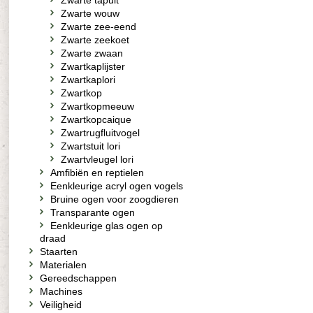
Zwarte tapuit
Zwarte wouw
Zwarte zee-eend
Zwarte zeekoet
Zwarte zwaan
Zwartkaplijster
Zwartkaplori
Zwartkop
Zwartkopmeeuw
Zwartkopcaique
Zwartrugfluitvogel
Zwartstuit lori
Zwartvleugel lori
Amfibiën en reptielen
Eenkleurige acryl ogen vogels
Bruine ogen voor zoogdieren
Transparante ogen
Eenkleurige glas ogen op
draad
Staarten
Materialen
Gereedschappen
Machines
Veiligheid