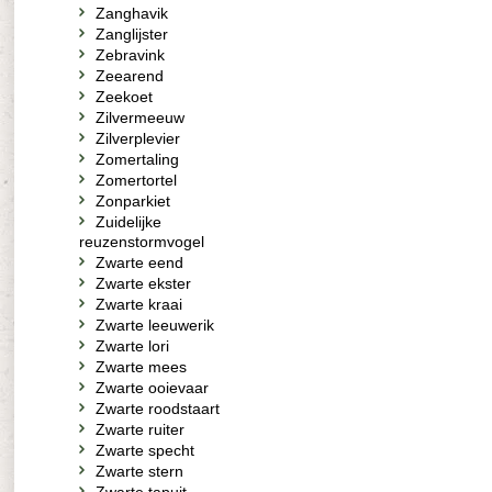
Zanghavik
Zanglijster
Zebravink
Zeearend
Zeekoet
Zilvermeeuw
Zilverplevier
Zomertaling
Zomertortel
Zonparkiet
Zuidelijke
reuzenstormvogel
Zwarte eend
Zwarte ekster
Zwarte kraai
Zwarte leeuwerik
Zwarte lori
Zwarte mees
Zwarte ooievaar
Zwarte roodstaart
Zwarte ruiter
Zwarte specht
Zwarte stern