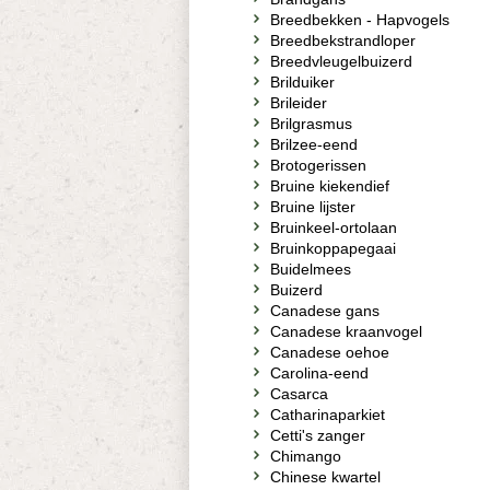
Breedbekken - Hapvogels
Breedbekstrandloper
Breedvleugelbuizerd
Brilduiker
Brileider
Brilgrasmus
Brilzee-eend
Brotogerissen
Bruine kiekendief
Bruine lijster
Bruinkeel-ortolaan
Bruinkoppapegaai
Buidelmees
Buizerd
Canadese gans
Canadese kraanvogel
Canadese oehoe
Carolina-eend
Casarca
Catharinaparkiet
Cetti's zanger
Chimango
Chinese kwartel