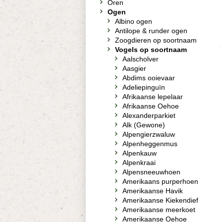
Oren
Ogen
Albino ogen
Antilope & runder ogen
Zoogdieren op soortnaam
Vogels op soortnaam
Aalscholver
Aasgier
Abdims ooievaar
Adeliepinguïn
Afrikaanse lepelaar
Afrikaanse Oehoe
Alexanderparkiet
Alk (Gewone)
Alpengierzwaluw
Alpenheggenmus
Alpenkauw
Alpenkraai
Alpensneeuwhoen
Amerikaans purperhoen
Amerikaanse Havik
Amerikaanse Kiekendief
Amerikaanse meerkoet
Amerikaanse Oehoe