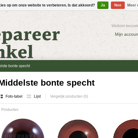
kies op om onze website te verbeteren. Is dat akkoord?
Ja
Nee
Meer 
Welkom bezoeke
Mijn accoun
lste bonte specht
Middelste bonte specht
Foto-tabel
Lijst
Vergelijk producten (0)
 Producten