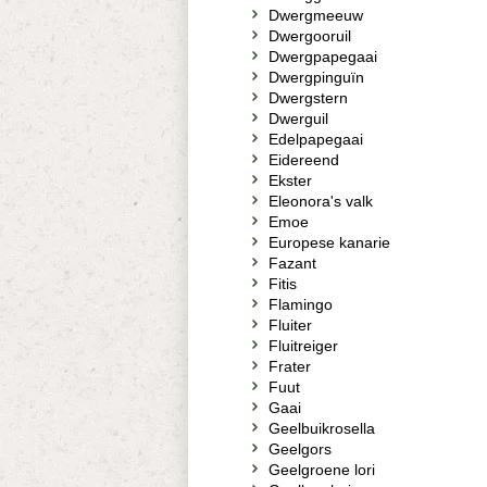
Dwergmeeuw
Dwergooruil
Dwergpapegaai
Dwergpinguïn
Dwergstern
Dwerguil
Edelpapegaai
Eidereend
Ekster
Eleonora's valk
Emoe
Europese kanarie
Fazant
Fitis
Flamingo
Fluiter
Fluitreiger
Frater
Fuut
Gaai
Geelbuikrosella
Geelgors
Geelgroene lori