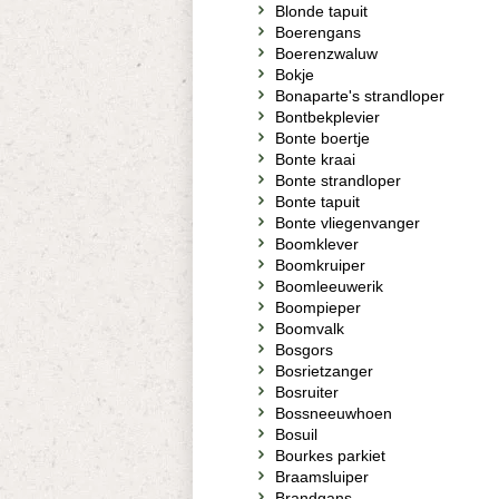
Blonde tapuit
Boerengans
Boerenzwaluw
Bokje
Bonaparte's strandloper
Bontbekplevier
Bonte boertje
Bonte kraai
Bonte strandloper
Bonte tapuit
Bonte vliegenvanger
Boomklever
Boomkruiper
Boomleeuwerik
Boompieper
Boomvalk
Bosgors
Bosrietzanger
Bosruiter
Bossneeuwhoen
Bosuil
Bourkes parkiet
Braamsluiper
Brandgans