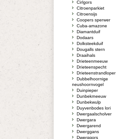
Cirlgors
Citroenparkiet
Citroensijs
Coopers sperwer
Cuba-amazone
Diamantduif
Dodaars
Dolksteekduif
Dougalls stern
Draaihals
Drieteenmeeuw
Drieteenspecht
Drieteenstrandloper
Dubbelhoornige
neushoornvogel
Duinpieper
Dunbekmeeuw
Dunbekwulp
Duyvenbodes lori
Dwergaalscholver
Dwergara
Dwergarend
Dwerggans
Dwerggors