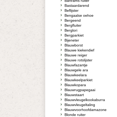
Bartrams ruiter
Bastaardarend
Beflijster
Bengaalse oehoe
Bergeend
Bergfluiter
Berglori
Bergparkiet
Bijeneter
Blauwborst
Blauwe kiekendief
Blauwe reiger
Blauwe rotslijster
Blauwfazantje
Blauwgele ara
Blauwkeelara
Blauwkeelparkiet
Blauwkopara
Blauwrugpapegaai
Blauwstaart
Blauwvleugelkookaburra
Blauwvleugeltaling
Blauwvoorhoofdamazone
Blonde ruiter