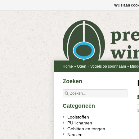
Wij slaan coo
Home
»
Ogen
»
Vogels op soortnaam
»
Midde
Zoeken
Categorieën
3
Looistoffen
PU lichamen
Gebitten en tongen
Neuzen