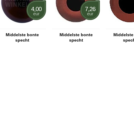
4,00
7,26
eur
eur
Middelste bonte
Middelste bonte
Middelste
specht
specht
spec