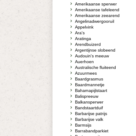
Amerikaanse sperwer
Amerikaanse tafeleend
Amerikaanse zeearend
Angelinadwergooruil
Appelvink
Ara's
Aratinga
Arendbuizerd
Argentijnse slobeend
Audouin's meeuw
Auerhoen
Australische fluiteend
Azuurmees
Baardgrasmus
Baardmannetje
Bahamapijlstaart
Balispreeuw
Balkansperwer
Bandstaartduif
Barbarijse patrijs
Barbarijse valk
Barmsijs
Barrabandparkiet