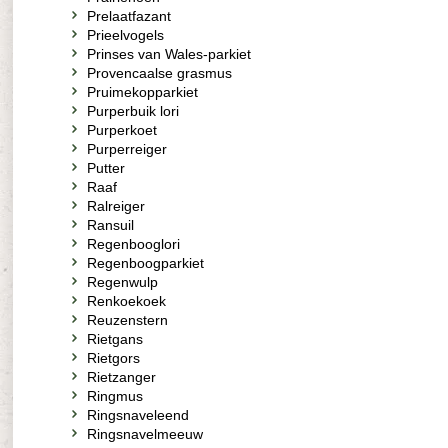
Prelaatfazant
Prieelvogels
Prinses van Wales-parkiet
Provencaalse grasmus
Pruimekopparkiet
Purperbuik lori
Purperkoet
Purperreiger
Putter
Raaf
Ralreiger
Ransuil
Regenbooglori
Regenboogparkiet
Regenwulp
Renkoekoek
Reuzenstern
Rietgans
Rietgors
Rietzanger
Ringmus
Ringsnaveleend
Ringsnavelmeeuw