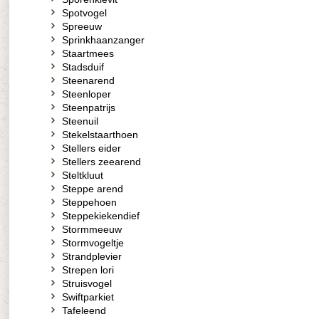
Spotvogel
Spreeuw
Sprinkhaanzanger
Staartmees
Stadsduif
Steenarend
Steenloper
Steenpatrijs
Steenuil
Stekelstaarthoen
Stellers eider
Stellers zeearend
Steltkluut
Steppe arend
Steppehoen
Steppekiekendief
Stormmeeuw
Stormvogeltje
Strandplevier
Strepen lori
Struisvogel
Swiftparkiet
Tafeleend