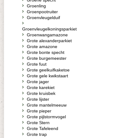
Groene specht
Groenling
Groenpootruiter
Groenvleugelduif
Groenvleugelkoningsparkiet
Groenwangamazone
Grote alexanderparkiet
Grote amazone
Grote bonte specht
Grote burgemeester
Grote fuut
Grote geelkuifkaketoe
Grote gele kwikstaart
Grote jager
Grote karekiet
Grote kruisbek
Grote lijster
Grote mantelmeeuw
Grote pieper
Grote pijlstormvogel
Grote Stern
Grote Tafeleend
Grote trap