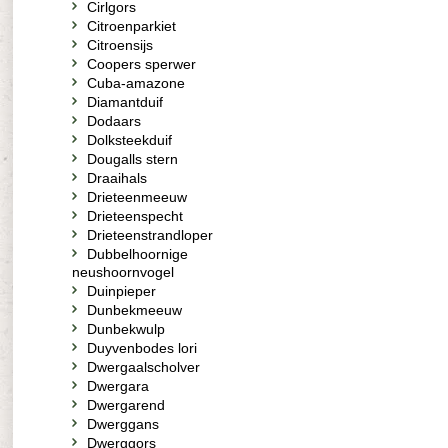
Cirlgors
Citroenparkiet
Citroensijs
Coopers sperwer
Cuba-amazone
Diamantduif
Dodaars
Dolksteekduif
Dougalls stern
Draaihals
Drieteenmeeuw
Drieteenspecht
Drieteenstrandloper
Dubbelhoornige
neushoornvogel
Duinpieper
Dunbekmeeuw
Dunbekwulp
Duyvenbodes lori
Dwergaalscholver
Dwergara
Dwergarend
Dwerggans
Dwerggors