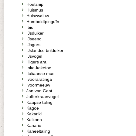
Houtsnip
Huismus
Huiszwaluw
Humboldtpinguïn
Ibis
IJsduiker
IJseend
IJsgors
IJslandse brilduiker
IJsvogel
Illigers ara
Inka-kaketoe
Italiaanse mus
Ivooraratinga
Ivoormeeuw
Jan van Gent
Jufferkraanvogel
Kaapse taling
Kagoe
Kakariki
Kalkoen
Kanarie
Kaneeltaling