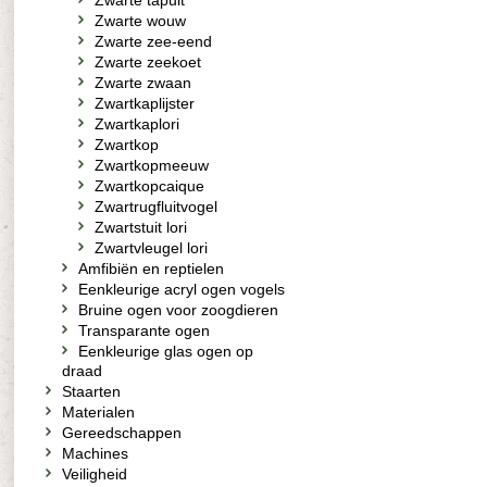
Zwarte tapuit
Zwarte wouw
Zwarte zee-eend
Zwarte zeekoet
Zwarte zwaan
Zwartkaplijster
Zwartkaplori
Zwartkop
Zwartkopmeeuw
Zwartkopcaique
Zwartrugfluitvogel
Zwartstuit lori
Zwartvleugel lori
Amfibiën en reptielen
Eenkleurige acryl ogen vogels
Bruine ogen voor zoogdieren
Transparante ogen
Eenkleurige glas ogen op
draad
Staarten
Materialen
Gereedschappen
Machines
Veiligheid