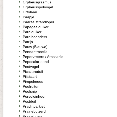
Orpheusgrasmus
Orpheusspotvogel
Ortolaan
Paapje
Paarse strandloper
Papegaaiduiker
Parelduiker
Parelhoenders
Patrijs
Pauw (Blauwe)
Pennantrosella
Pepervreters / Arassari's
Peposaka-eend
Pestvogel
Picazuroduif
Pijlstaart
Pimpelmees
Poelruiter
Poelsnip
Porseleinhoen
Postduif
Prachtparkiet
Prairiebuizerd
Prairiehoen