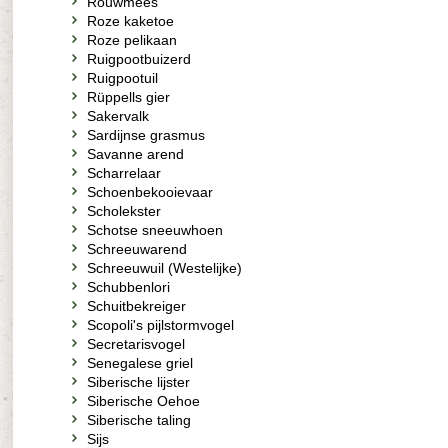
Rouwmees
Roze kaketoe
Roze pelikaan
Ruigpootbuizerd
Ruigpootuil
Rüppells gier
Sakervalk
Sardijnse grasmus
Savanne arend
Scharrelaar
Schoenbekooievaar
Scholekster
Schotse sneeuwhoen
Schreeuwarend
Schreeuwuil (Westelijke)
Schubbenlori
Schuitbekreiger
Scopoli's pijlstormvogel
Secretarisvogel
Senegalese griel
Siberische lijster
Siberische Oehoe
Siberische taling
Sijs