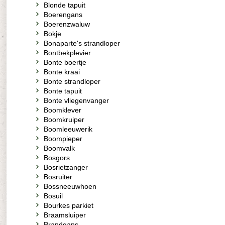
Blonde tapuit
Boerengans
Boerenzwaluw
Bokje
Bonaparte's strandloper
Bontbekplevier
Bonte boertje
Bonte kraai
Bonte strandloper
Bonte tapuit
Bonte vliegenvanger
Boomklever
Boomkruiper
Boomleeuwerik
Boompieper
Boomvalk
Bosgors
Bosrietzanger
Bosruiter
Bossneeuwhoen
Bosuil
Bourkes parkiet
Braamsluiper
Brandgans