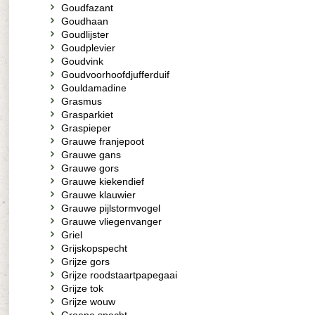
Goudfazant
Goudhaan
Goudlijster
Goudplevier
Goudvink
Goudvoorhoofdjufferduif
Gouldamadine
Grasmus
Grasparkiet
Graspieper
Grauwe franjepoot
Grauwe gans
Grauwe gors
Grauwe kiekendief
Grauwe klauwier
Grauwe pijlstormvogel
Grauwe vliegenvanger
Griel
Grijskopspecht
Grijze gors
Grijze roodstaartpapegaai
Grijze tok
Grijze wouw