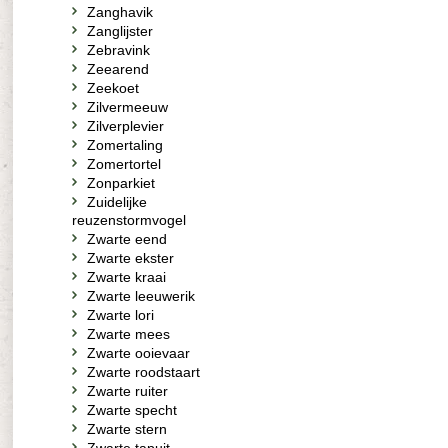
Zanghavik
Zanglijster
Zebravink
Zeearend
Zeekoet
Zilvermeeuw
Zilverplevier
Zomertaling
Zomertortel
Zonparkiet
Zuidelijke
reuzenstormvogel
Zwarte eend
Zwarte ekster
Zwarte kraai
Zwarte leeuwerik
Zwarte lori
Zwarte mees
Zwarte ooievaar
Zwarte roodstaart
Zwarte ruiter
Zwarte specht
Zwarte stern