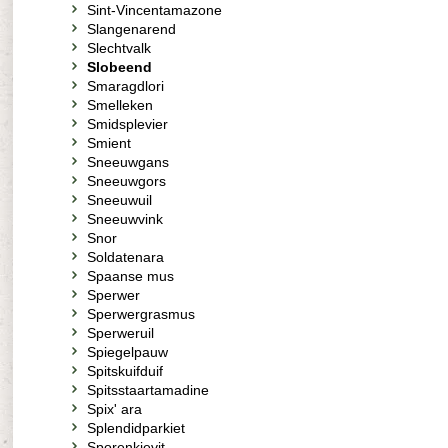
Sint-Vincentamazone
Slangenarend
Slechtvalk
Slobeend
Smaragdlori
Smelleken
Smidsplevier
Smient
Sneeuwgans
Sneeuwgors
Sneeuwuil
Sneeuwvink
Snor
Soldatenara
Spaanse mus
Sperwer
Sperwergrasmus
Sperweruil
Spiegelpauw
Spitskuifduif
Spitsstaartamadine
Spix' ara
Splendidparkiet
Sporenkievit