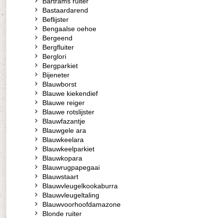
Bartrams ruiter
Bastaardarend
Beflijster
Bengaalse oehoe
Bergeend
Bergfluiter
Berglori
Bergparkiet
Bijeneter
Blauwborst
Blauwe kiekendief
Blauwe reiger
Blauwe rotslijster
Blauwfazantje
Blauwgele ara
Blauwkeelara
Blauwkeelparkiet
Blauwkopara
Blauwrugpapegaai
Blauwstaart
Blauwvleugelkookaburra
Blauwvleugeltaling
Blauwvoorhoofdamazone
Blonde ruiter