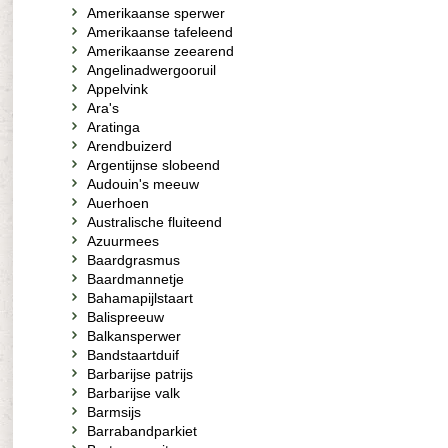
Amerikaanse sperwer
Amerikaanse tafeleend
Amerikaanse zeearend
Angelinadwergooruil
Appelvink
Ara's
Aratinga
Arendbuizerd
Argentijnse slobeend
Audouin's meeuw
Auerhoen
Australische fluiteend
Azuurmees
Baardgrasmus
Baardmannetje
Bahamapijlstaart
Balispreeuw
Balkansperwer
Bandstaartduif
Barbarijse patrijs
Barbarijse valk
Barmsijs
Barrabandparkiet