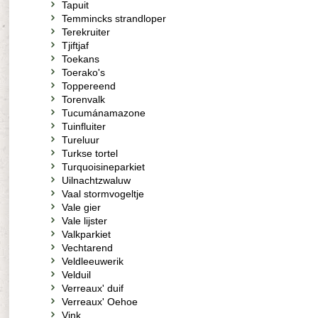
Tapuit
Temmincks strandloper
Terekruiter
Tjiftjaf
Toekans
Toerako's
Toppereend
Torenvalk
Tucumánamazone
Tuinfluiter
Tureluur
Turkse tortel
Turquoisineparkiet
Uilnachtzwaluw
Vaal stormvogeltje
Vale gier
Vale lijster
Valkparkiet
Vechtarend
Veldleeuwerik
Velduil
Verreaux' duif
Verreaux' Oehoe
Vink