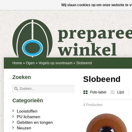
Wij slaan cookies op om onze website te v
Home
»
Ogen
»
Vogels op soortnaam
»
Slobeend
Zoeken
Slobeend
Foto-tabel
Lijst
Categorieën
4 Producten
Looistoffen
PU lichamen
Gebitten en tongen
Neuzen