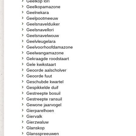
Geelkop lori
Geelkopamazone
Geelnekara
Geelpootmeeuw
Geelsnavelduiker
Geelsnavellori
Geelsnavelwouw
Geelvleugelara
Geelvoorhoofdamazone
Geelwangamazone
Gekraagde roodstaart
Gele kwikstaart
Geoorde aalscholver
Geoorde fuut
Geschubde kwartel
Gespikkelde duif
Gestreepte bosuil
Gestreepte ransuil
Gewone jaarvogel
Gierparelhoen
Giervalk
Gierzwaluw
Glanskop
Glansspreeuwen