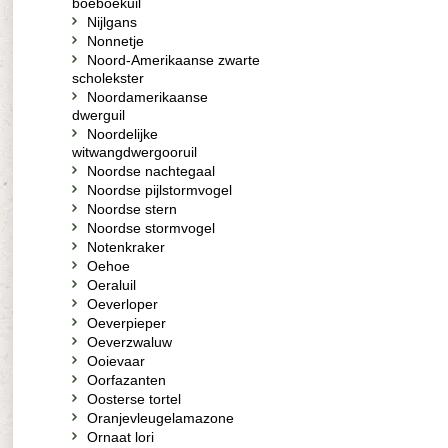
boeboekuil
Nijlgans
Nonnetje
Noord-Amerikaanse zwarte
scholekster
Noordamerikaanse
dwerguil
Noordelijke
witwangdwergooruil
Noordse nachtegaal
Noordse pijlstormvogel
Noordse stern
Noordse stormvogel
Notenkraker
Oehoe
Oeraluil
Oeverloper
Oeverpieper
Oeverzwaluw
Ooievaar
Oorfazanten
Oosterse tortel
Oranjevleugelamazone
Ornaat lori