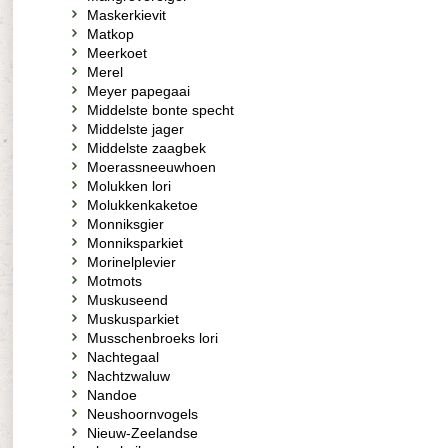
Maskerkievit
Matkop
Meerkoet
Merel
Meyer papegaai
Middelste bonte specht
Middelste jager
Middelste zaagbek
Moerassneeuwhoen
Molukken lori
Molukkenkaketoe
Monniksgier
Monniksparkiet
Morinelplevier
Motmots
Muskuseend
Muskusparkiet
Musschenbroeks lori
Nachtegaal
Nachtzwaluw
Nandoe
Neushoornvogels
Nieuw-Zeelandse