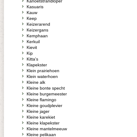
Kanoetstrandloper
Kasuaris
Kauw
Keep
Keizerarend
Keizergans
Kemphaan
Kerkuil
Kievit
Kip
Kitta's
Klapekster
Klein prairiehoen
Klein waterhoen
Kleine alk
Kleine bonte specht
Kleine burgemeester
Kleine flamingo
Kleine goudplevier
Kleine jager
Kleine karekiet
Kleine klapekster
Kleine mantelmeeuw
Kleine pelikaan