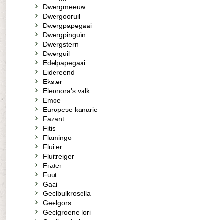
Dwergmeeuw
Dwergooruil
Dwergpapegaai
Dwergpinguïn
Dwergstern
Dwerguil
Edelpapegaai
Eidereend
Ekster
Eleonora's valk
Emoe
Europese kanarie
Fazant
Fitis
Flamingo
Fluiter
Fluitreiger
Frater
Fuut
Gaai
Geelbuikrosella
Geelgors
Geelgroene lori