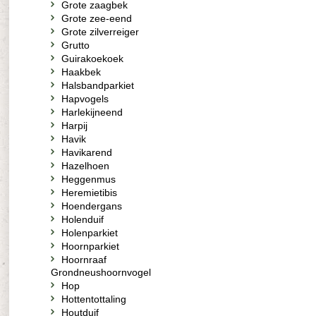
Grote zaagbek
Grote zee-eend
Grote zilverreiger
Grutto
Guirakoekoek
Haakbek
Halsbandparkiet
Hapvogels
Harlekijneend
Harpij
Havik
Havikarend
Hazelhoen
Heggenmus
Heremietibis
Hoendergans
Holenduif
Holenparkiet
Hoornparkiet
Hoornraaf
Grondneushoornvogel
Hop
Hottentottaling
Houtduif