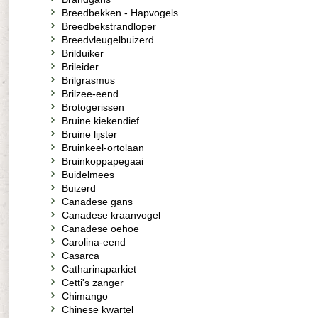
Breedbekken - Hapvogels
Breedbekstrandloper
Breedvleugelbuizerd
Brilduiker
Brileider
Brilgrasmus
Brilzee-eend
Brotogerissen
Bruine kiekendief
Bruine lijster
Bruinkeel-ortolaan
Bruinkoppapegaai
Buidelmees
Buizerd
Canadese gans
Canadese kraanvogel
Canadese oehoe
Carolina-eend
Casarca
Catharinaparkiet
Cetti's zanger
Chimango
Chinese kwartel