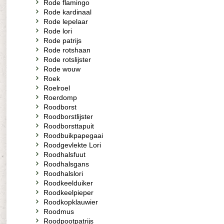
Rode flamingo
Rode kardinaal
Rode lepelaar
Rode lori
Rode patrijs
Rode rotshaan
Rode rotslijster
Rode wouw
Roek
Roelroel
Roerdomp
Roodborst
Roodborstlijster
Roodborsttapuit
Roodbuikpapegaai
Roodgevlekte Lori
Roodhalsfuut
Roodhalsgans
Roodhalslori
Roodkeelduiker
Roodkeelpieper
Roodkopklauwier
Roodmus
Roodpootpatrijs