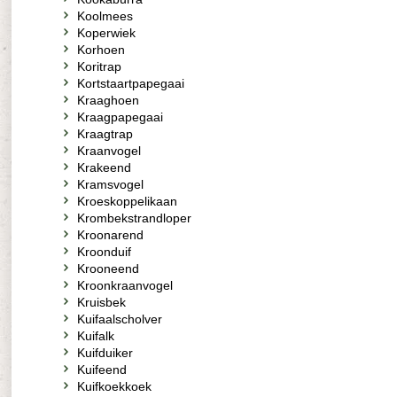
Koolmees
Koperwiek
Korhoen
Koritrap
Kortstaartpapegaai
Kraaghoen
Kraagpapegaai
Kraagtrap
Kraanvogel
Krakeend
Kramsvogel
Kroeskoppelikaan
Krombekstrandloper
Kroonarend
Kroonduif
Krooneend
Kroonkraanvogel
Kruisbek
Kuifaalscholver
Kuifalk
Kuifduiker
Kuifeend
Kuifkoekkoek