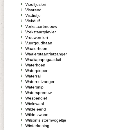
Viooltjeslori
Visarend
Visdiefje
Vlekduif
Vorkstaartmeeuw
Vorkstaartplevier
Vrouwen lori
Vuurgoudhaan
Waaierhoen
Waaierstaartrietzanger
Waaliapapegaaiduif
Waterhoen
Waterpieper
Waterral
Waterrietzanger
Watersnip
Waterspreeuw
Wespendief
Wielewaal
Wilde eend
Wilde zwaan
Wilson's stormvogeltje
Winterkoning