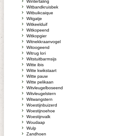
Wintertaling
Witbandkruisbek
Witbuikcaique
Witgatje
Witkeelduif
Witkopeend
Witkopgier
Witnekkraanvogel
Witoogeend
Witrug lori
Witstuitbarmsijs
Witte ibis
Witte kwikstaart
Witte pauw
Witte pelikaan
Witvleugelboseend
Witvleugelstern
Witwangstern
Woestijnbuizerd
Woestijnoehoe
Woestijnvalk
Woudaap
Wulp
Zandhoen