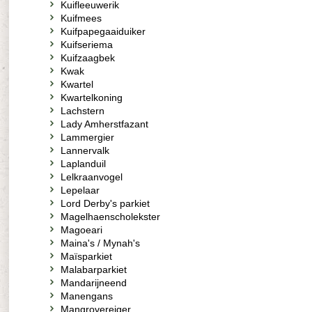
Kuifleeuwerik
Kuifmees
Kuifpapegaaiduiker
Kuifseriema
Kuifzaagbek
Kwak
Kwartel
Kwartelkoning
Lachstern
Lady Amherstfazant
Lammergier
Lannervalk
Laplanduil
Lelkraanvogel
Lepelaar
Lord Derby's parkiet
Magelhaenscholekster
Magoeari
Maina's / Mynah's
Maïsparkiet
Malabarparkiet
Mandarijneend
Manengans
Mangrovereiger