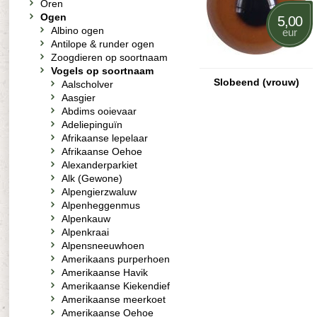
Oren
Ogen
5,00
Albino ogen
eur
Antilope & runder ogen
Zoogdieren op soortnaam
Vogels op soortnaam
Slobeend (vrouw)
Aalscholver
Aasgier
Abdims ooievaar
Adeliepinguïn
Afrikaanse lepelaar
Afrikaanse Oehoe
Alexanderparkiet
Alk (Gewone)
Alpengierzwaluw
Alpenheggenmus
Alpenkauw
Alpenkraai
Alpensneeuwhoen
Amerikaans purperhoen
Amerikaanse Havik
Amerikaanse Kiekendief
Amerikaanse meerkoet
Amerikaanse Oehoe