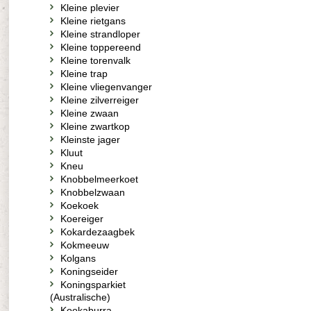
Kleine plevier
Kleine rietgans
Kleine strandloper
Kleine toppereend
Kleine torenvalk
Kleine trap
Kleine vliegenvanger
Kleine zilverreiger
Kleine zwaan
Kleine zwartkop
Kleinste jager
Kluut
Kneu
Knobbelmeerkoet
Knobbelzwaan
Koekoek
Koereiger
Kokardezaagbek
Kokmeeuw
Kolgans
Koningseider
Koningsparkiet
(Australische)
Kookaburra