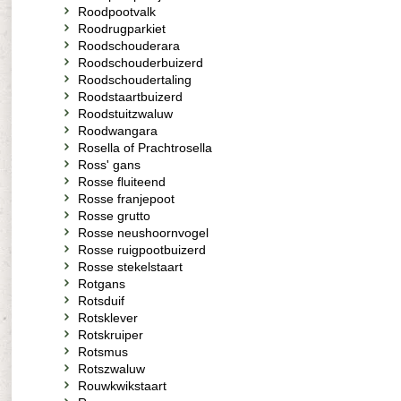
Roodpootvalk
Roodrugparkiet
Roodschouderara
Roodschouderbuizerd
Roodschoudertaling
Roodstaartbuizerd
Roodstuitzwaluw
Roodwangara
Rosella of Prachtrosella
Ross' gans
Rosse fluiteend
Rosse franjepoot
Rosse grutto
Rosse neushoornvogel
Rosse ruigpootbuizerd
Rosse stekelstaart
Rotgans
Rotsduif
Rotsklever
Rotskruiper
Rotsmus
Rotszwaluw
Rouwkwikstaart