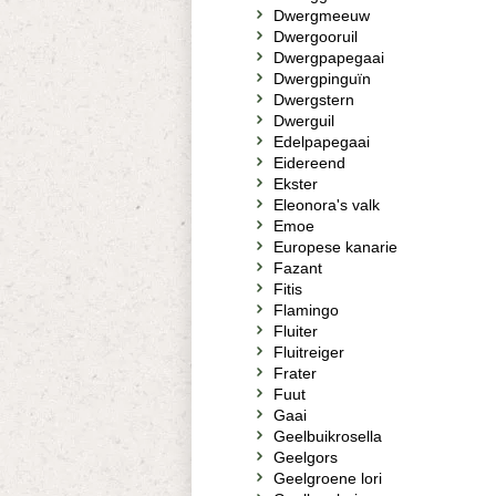
Dwergmeeuw
Dwergooruil
Dwergpapegaai
Dwergpinguïn
Dwergstern
Dwerguil
Edelpapegaai
Eidereend
Ekster
Eleonora's valk
Emoe
Europese kanarie
Fazant
Fitis
Flamingo
Fluiter
Fluitreiger
Frater
Fuut
Gaai
Geelbuikrosella
Geelgors
Geelgroene lori