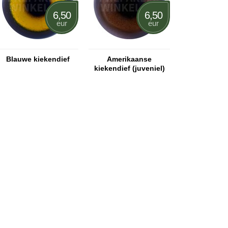
6,50
6,50
eur
eur
Blauwe kiekendief
Amerikaanse
kiekendief (juveniel)