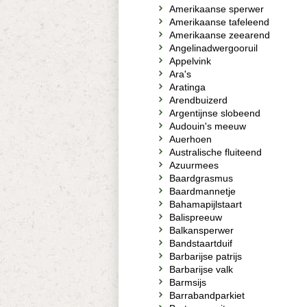
Amerikaanse sperwer
Amerikaanse tafeleend
Amerikaanse zeearend
Angelinadwergooruil
Appelvink
Ara's
Aratinga
Arendbuizerd
Argentijnse slobeend
Audouin's meeuw
Auerhoen
Australische fluiteend
Azuurmees
Baardgrasmus
Baardmannetje
Bahamapijlstaart
Balispreeuw
Balkansperwer
Bandstaartduif
Barbarijse patrijs
Barbarijse valk
Barmsijs
Barrabandparkiet