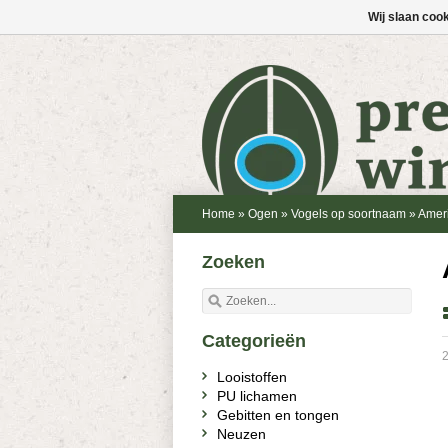
Wij slaan coo
Home
»
Ogen
»
Vogels op soortnaam
»
Amer
Zoeken
Categorieën
2
Looistoffen
PU lichamen
Gebitten en tongen
Neuzen