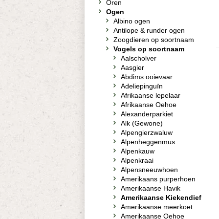
Oren
Ogen
Albino ogen
Antilope & runder ogen
Zoogdieren op soortnaam
Vogels op soortnaam
Aalscholver
Aasgier
Abdims ooievaar
Adeliepinguïn
Afrikaanse lepelaar
Afrikaanse Oehoe
Alexanderparkiet
Alk (Gewone)
Alpengierzwaluw
Alpenheggenmus
Alpenkauw
Alpenkraai
Alpensneeuwhoen
Amerikaans purperhoen
Amerikaanse Havik
Amerikaanse Kiekendief
Amerikaanse meerkoet
Amerikaanse Oehoe