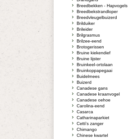
Breedbekken - Hapvogels
Breedbekstrandloper
Breedvleugelbuizerd
Brilduiker
Brileider
Brilgrasmus
Brilzee-eend
Brotogerissen
Bruine kiekendief
Bruine lijster
Bruinkeel-ortolaan
Bruinkoppapegaai
Buidelmees
Buizerd
Canadese gans
Canadese kraanvogel
Canadese oehoe
Carolina-eend
Casarca
Catharinaparkiet
Cetti's zanger
Chimango
Chinese kwartel