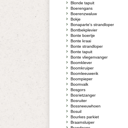
Blonde tapuit
Boerengans
Boerenzwaluw
Bokje
Bonaparte's strandloper
Bontbekplevier
Bonte boertje
Bonte kraai
Bonte strandloper
Bonte tapuit
Bonte vliegenvanger
Boomklever
Boomkruiper
Boomleeuwerik
Boompieper
Boomvalk
Bosgors
Bosrietzanger
Bosruiter
Bossneeuwhoen
Bosuil
Bourkes parkiet
Braamsluiper
Brandgans