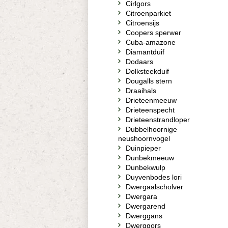
Cirlgors
Citroenparkiet
Citroensijs
Coopers sperwer
Cuba-amazone
Diamantduif
Dodaars
Dolksteekduif
Dougalls stern
Draaihals
Drieteenmeeuw
Drieteenspecht
Drieteenstrandloper
Dubbelhoornige
neushoornvogel
Duinpieper
Dunbekmeeuw
Dunbekwulp
Duyvenbodes lori
Dwergaalscholver
Dwergara
Dwergarend
Dwerggans
Dwerggors