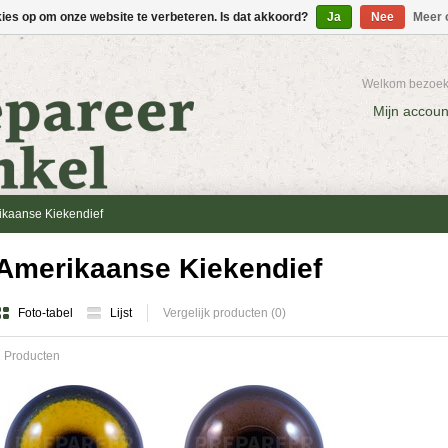
kies op om onze website te verbeteren. Is dat akkoord?
Ja
Nee
Meer 
Welkom bezoeke
Mijn accoun
ikaanse Kiekendief
Amerikaanse Kiekendief
Foto-tabel
Lijst
Vergelijk producten (0)
 Producten