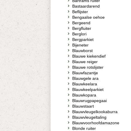
Bartrams ruiter
Bastaardarend
Beflijster
Bengaalse oehoe
Bergeend
Bergfluiter
Berglori
Bergparkiet
Bijeneter
Blauwborst
Blauwe kiekendief
Blauwe reiger
Blauwe rotslijster
Blauwfazantje
Blauwgele ara
Blauwkeelara
Blauwkeelparkiet
Blauwkopara
Blauwrugpapegaai
Blauwstaart
Blauwvleugelkookaburra
Blauwvleugeltaling
Blauwvoorhoofdamazone
Blonde ruiter