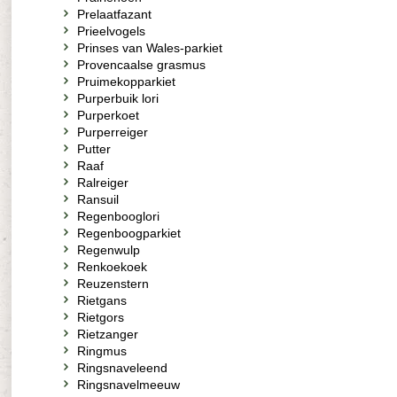
Prelaatfazant
Prieelvogels
Prinses van Wales-parkiet
Provencaalse grasmus
Pruimekopparkiet
Purperbuik lori
Purperkoet
Purperreiger
Putter
Raaf
Ralreiger
Ransuil
Regenbooglori
Regenboogparkiet
Regenwulp
Renkoekoek
Reuzenstern
Rietgans
Rietgors
Rietzanger
Ringmus
Ringsnaveleend
Ringsnavelmeeuw