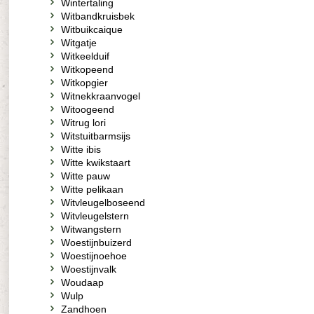
Wintertaling
Witbandkruisbek
Witbuikcaique
Witgatje
Witkeelduif
Witkopeend
Witkopgier
Witnekkraanvogel
Witoogeend
Witrug lori
Witstuitbarmsijs
Witte ibis
Witte kwikstaart
Witte pauw
Witte pelikaan
Witvleugelboseend
Witvleugelstern
Witwangstern
Woestijnbuizerd
Woestijnoehoe
Woestijnvalk
Woudaap
Wulp
Zandhoen