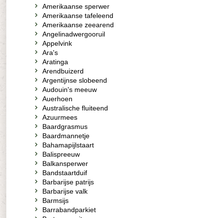
Amerikaanse sperwer
Amerikaanse tafeleend
Amerikaanse zeearend
Angelinadwergooruil
Appelvink
Ara's
Aratinga
Arendbuizerd
Argentijnse slobeend
Audouin's meeuw
Auerhoen
Australische fluiteend
Azuurmees
Baardgrasmus
Baardmannetje
Bahamapijlstaart
Balispreeuw
Balkansperwer
Bandstaartduif
Barbarijse patrijs
Barbarijse valk
Barmsijs
Barrabandparkiet