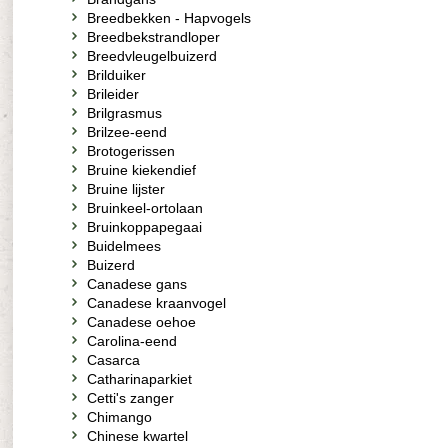
Breedbekken - Hapvogels
Breedbekstrandloper
Breedvleugelbuizerd
Brilduiker
Brileider
Brilgrasmus
Brilzee-eend
Brotogerissen
Bruine kiekendief
Bruine lijster
Bruinkeel-ortolaan
Bruinkoppapegaai
Buidelmees
Buizerd
Canadese gans
Canadese kraanvogel
Canadese oehoe
Carolina-eend
Casarca
Catharinaparkiet
Cetti's zanger
Chimango
Chinese kwartel