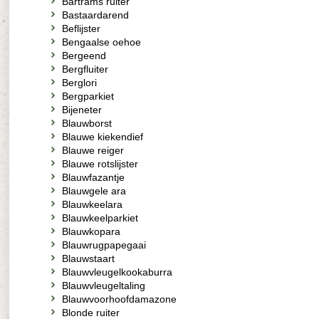
Bartrams ruiter
Bastaardarend
Beflijster
Bengaalse oehoe
Bergeend
Bergfluiter
Berglori
Bergparkiet
Bijeneter
Blauwborst
Blauwe kiekendief
Blauwe reiger
Blauwe rotslijster
Blauwfazantje
Blauwgele ara
Blauwkeelara
Blauwkeelparkiet
Blauwkopara
Blauwrugpapegaai
Blauwstaart
Blauwvleugelkookaburra
Blauwvleugeltaling
Blauwvoorhoofdamazone
Blonde ruiter