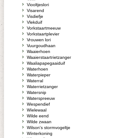
Viooltjeslori
Visarend
Visdiefje
Vlekduif
Vorkstaartmeeuw
Vorkstaartplevier
Vrouwen lori
Vuurgoudhaan
Waaierhoen
Waaierstaartrietzanger
Waaliapapegaaiduif
Waterhoen
Waterpieper
Waterral
Waterrietzanger
Watersnip
Waterspreeuw
Wespendief
Wielewaal
Wilde eend
Wilde zwaan
Wilson's stormvogeltje
Winterkoning