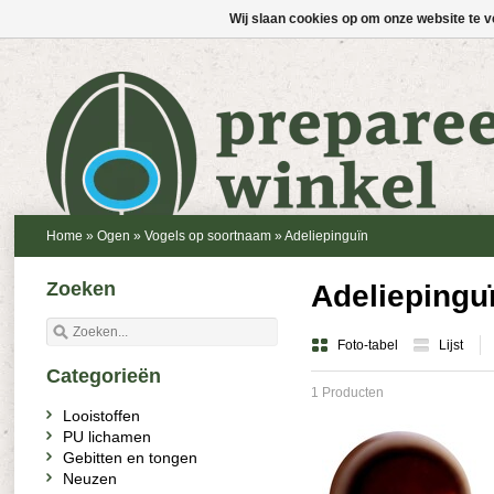
Wij slaan cookies op om onze website te v
Home
»
Ogen
»
Vogels op soortnaam
»
Adeliepinguïn
Zoeken
Adeliepinguï
Foto-tabel
Lijst
Categorieën
1 Producten
Looistoffen
PU lichamen
Gebitten en tongen
Neuzen