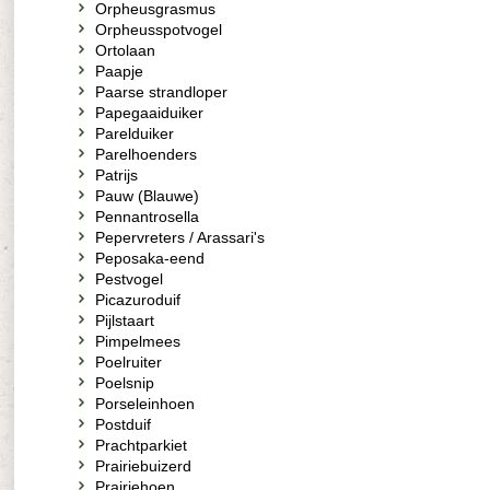
Orpheusgrasmus
Orpheusspotvogel
Ortolaan
Paapje
Paarse strandloper
Papegaaiduiker
Parelduiker
Parelhoenders
Patrijs
Pauw (Blauwe)
Pennantrosella
Pepervreters / Arassari's
Peposaka-eend
Pestvogel
Picazuroduif
Pijlstaart
Pimpelmees
Poelruiter
Poelsnip
Porseleinhoen
Postduif
Prachtparkiet
Prairiebuizerd
Prairiehoen