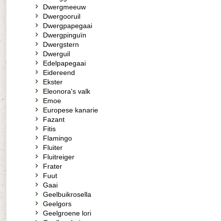
Dwergmeeuw
Dwergooruil
Dwergpapegaai
Dwergpinguïn
Dwergstern
Dwerguil
Edelpapegaai
Eidereend
Ekster
Eleonora's valk
Emoe
Europese kanarie
Fazant
Fitis
Flamingo
Fluiter
Fluitreiger
Frater
Fuut
Gaai
Geelbuikrosella
Geelgors
Geelgroene lori