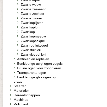
Zwarte tapuit
Zwarte wouw
Zwarte zee-eend
Zwarte zeekoet
Zwarte zwaan
Zwartkaplijster
Zwartkaplori
Zwartkop
Zwartkopmeeuw
Zwartkopcaique
Zwartrugfluitvogel
Zwartstuit lori
Zwartvleugel lori
Amfibiën en reptielen
Eenkleurige acryl ogen vogels
Bruine ogen voor zoogdieren
Transparante ogen
Eenkleurige glas ogen op
draad
Staarten
Materialen
Gereedschappen
Machines
Veiligheid