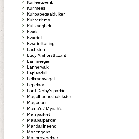
Kuifleeuwerik
Kuifmees
Kuifpapegaaiduiker
Kuifseriema
Kuifzaagbek
Kwak
Kwartel
Kwartelkoning
Lachstern
Lady Amherstfazant
Lammergier
Lannervalk
Laplanduil
Lelkraanvogel
Lepelaar
Lord Derby's parkiet
Magelhaenscholekster
Magoeari
Maina's / Mynah's
Maïsparkiet
Malabarparkiet
Mandarijneend
Manengans
Mangrovereiger