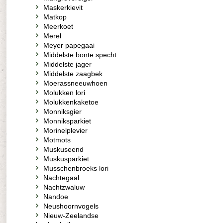
Maskerkievit
Matkop
Meerkoet
Merel
Meyer papegaai
Middelste bonte specht
Middelste jager
Middelste zaagbek
Moerassneeuwhoen
Molukken lori
Molukkenkaketoe
Monniksgier
Monniksparkiet
Morinelplevier
Motmots
Muskuseend
Muskusparkiet
Musschenbroeks lori
Nachtegaal
Nachtzwaluw
Nandoe
Neushoornvogels
Nieuw-Zeelandse