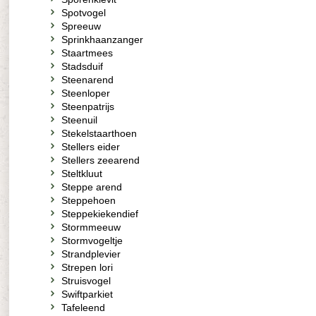
Spotvogel
Spreeuw
Sprinkhaanzanger
Staartmees
Stadsduif
Steenarend
Steenloper
Steenpatrijs
Steenuil
Stekelstaarthoen
Stellers eider
Stellers zeearend
Steltkluut
Steppe arend
Steppehoen
Steppekiekendief
Stormmeeuw
Stormvogeltje
Strandplevier
Strepen lori
Struisvogel
Swiftparkiet
Tafeleend