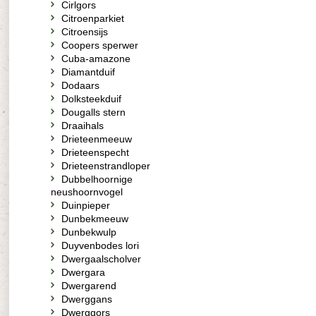
Cirlgors
Citroenparkiet
Citroensijs
Coopers sperwer
Cuba-amazone
Diamantduif
Dodaars
Dolksteekduif
Dougalls stern
Draaihals
Drieteenmeeuw
Drieteenspecht
Drieteenstrandloper
Dubbelhoornige
neushoornvogel
Duinpieper
Dunbekmeeuw
Dunbekwulp
Duyvenbodes lori
Dwergaalscholver
Dwergara
Dwergarend
Dwerggans
Dwerggors