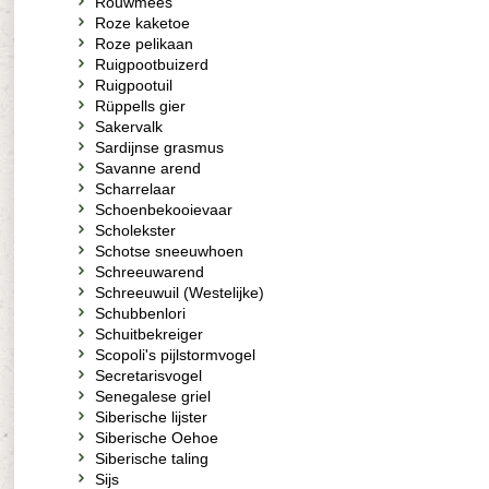
Rouwmees
Roze kaketoe
Roze pelikaan
Ruigpootbuizerd
Ruigpootuil
Rüppells gier
Sakervalk
Sardijnse grasmus
Savanne arend
Scharrelaar
Schoenbekooievaar
Scholekster
Schotse sneeuwhoen
Schreeuwarend
Schreeuwuil (Westelijke)
Schubbenlori
Schuitbekreiger
Scopoli's pijlstormvogel
Secretarisvogel
Senegalese griel
Siberische lijster
Siberische Oehoe
Siberische taling
Sijs