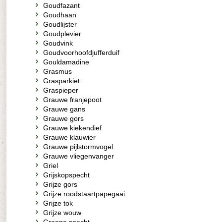
Goudfazant
Goudhaan
Goudlijster
Goudplevier
Goudvink
Goudvoorhoofdjufferduif
Gouldamadine
Grasmus
Grasparkiet
Graspieper
Grauwe franjepoot
Grauwe gans
Grauwe gors
Grauwe kiekendief
Grauwe klauwier
Grauwe pijlstormvogel
Grauwe vliegenvanger
Griel
Grijskopspecht
Grijze gors
Grijze roodstaartpapegaai
Grijze tok
Grijze wouw