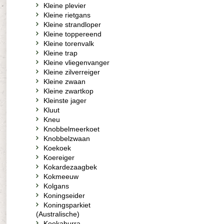
Kleine plevier
Kleine rietgans
Kleine strandloper
Kleine toppereend
Kleine torenvalk
Kleine trap
Kleine vliegenvanger
Kleine zilverreiger
Kleine zwaan
Kleine zwartkop
Kleinste jager
Kluut
Kneu
Knobbelmeerkoet
Knobbelzwaan
Koekoek
Koereiger
Kokardezaagbek
Kokmeeuw
Kolgans
Koningseider
Koningsparkiet
(Australische)
Kookaburra