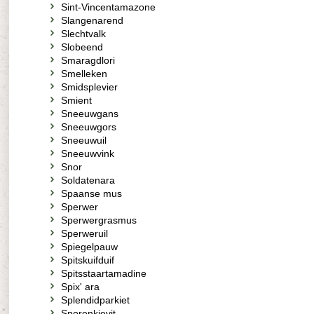
Sint-Vincentamazone
Slangenarend
Slechtvalk
Slobeend
Smaragdlori
Smelleken
Smidsplevier
Smient
Sneeuwgans
Sneeuwgors
Sneeuwuil
Sneeuwvink
Snor
Soldatenara
Spaanse mus
Sperwer
Sperwergrasmus
Sperweruil
Spiegelpauw
Spitskuifduif
Spitsstaartamadine
Spix' ara
Splendidparkiet
Sporenkievit