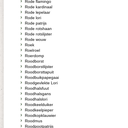
Rode flamingo
Rode kardinaal
Rode lepelaar
Rode lori
Rode patrijs
Rode rotshaan
Rode rotslijster
Rode wouw
Roek
Roelroel
Roerdomp
Roodborst
Roodborstlijster
Roodborsttapuit
Roodbuikpapegaai
Roodgevlekte Lori
Roodhalsfuut
Roodhalsgans
Roodhalslori
Roodkeelduiker
Roodkeelpieper
Roodkopklauwier
Roodmus
Roodpootpatrijs