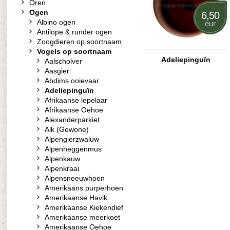
Oren
Ogen
6,50
Albino ogen
eur
Antilope & runder ogen
Zoogdieren op soortnaam
Vogels op soortnaam
Adeliepinguïn
Aalscholver
Aasgier
Abdims ooievaar
Adeliepinguïn
Afrikaanse lepelaar
Afrikaanse Oehoe
Alexanderparkiet
Alk (Gewone)
Alpengierzwaluw
Alpenheggenmus
Alpenkauw
Alpenkraai
Alpensneeuwhoen
Amerikaans purperhoen
Amerikaanse Havik
Amerikaanse Kiekendief
Amerikaanse meerkoet
Amerikaanse Oehoe