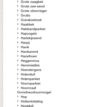
Grote zaagbek
Grote zee-eend
Grote zilverreiger
Grutto
Guirakoekoek
Haakbek
Halsbandparkiet
Hapvogels
Harlekijneend
Harpij
Havik
Havikarend
Hazelhoen
Heggenmus
Heremietibis
Hoendergans
Holenduif
Holenparkiet
Hoornparkiet
Hoornraaf
Grondneushoornvogel
Hop
Hottentottaling
Houtduif