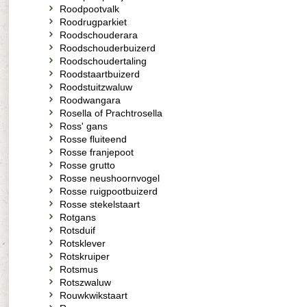
Roodpootvalk
Roodrugparkiet
Roodschouderara
Roodschouderbuizerd
Roodschoudertaling
Roodstaartbuizerd
Roodstuitzwaluw
Roodwangara
Rosella of Prachtrosella
Ross' gans
Rosse fluiteend
Rosse franjepoot
Rosse grutto
Rosse neushoornvogel
Rosse ruigpootbuizerd
Rosse stekelstaart
Rotgans
Rotsduif
Rotsklever
Rotskruiper
Rotsmus
Rotszwaluw
Rouwkwikstaart