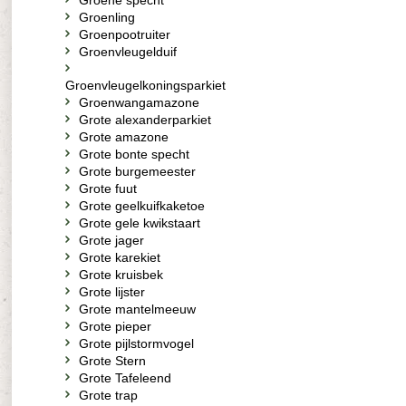
Groene specht
Groenling
Groenpootruiter
Groenvleugelduif
Groenvleugelkoningsparkiet
Groenwangamazone
Grote alexanderparkiet
Grote amazone
Grote bonte specht
Grote burgemeester
Grote fuut
Grote geelkuifkaketoe
Grote gele kwikstaart
Grote jager
Grote karekiet
Grote kruisbek
Grote lijster
Grote mantelmeeuw
Grote pieper
Grote pijlstormvogel
Grote Stern
Grote Tafeleend
Grote trap