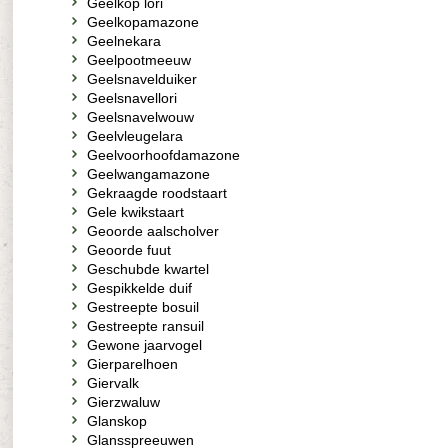
Geelkop lori
Geelkopamazone
Geelnekara
Geelpootmeeuw
Geelsnavelduiker
Geelsnavellori
Geelsnavelwouw
Geelvleugelara
Geelvoorhoofdamazone
Geelwangamazone
Gekraagde roodstaart
Gele kwikstaart
Geoorde aalscholver
Geoorde fuut
Geschubde kwartel
Gespikkelde duif
Gestreepte bosuil
Gestreepte ransuil
Gewone jaarvogel
Gierparelhoen
Giervalk
Gierzwaluw
Glanskop
Glansspreeuwen