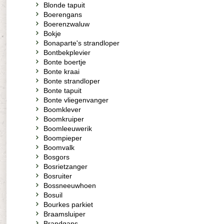
Blonde tapuit
Boerengans
Boerenzwaluw
Bokje
Bonaparte's strandloper
Bontbekplevier
Bonte boertje
Bonte kraai
Bonte strandloper
Bonte tapuit
Bonte vliegenvanger
Boomklever
Boomkruiper
Boomleeuwerik
Boompieper
Boomvalk
Bosgors
Bosrietzanger
Bosruiter
Bossneeuwhoen
Bosuil
Bourkes parkiet
Braamsluiper
Brandgans