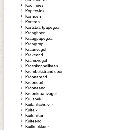
Koolmees
Koperwiek
Korhoen
Koritrap
Kortstaartpapegaai
Kraaghoen
Kraagpapegaai
Kraagtrap
Kraanvogel
Krakeend
Kramsvogel
Kroeskoppelikaan
Krombekstrandloper
Kroonarend
Kroonduif
Krooneend
Kroonkraanvogel
Kruisbek
Kuifaalscholver
Kuifalk
Kuifduiker
Kuifeend
Kuifkoekkoek