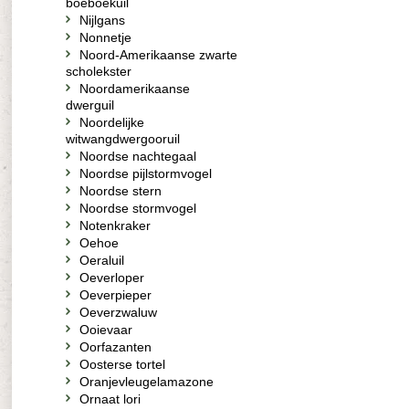
boeboekuil
Nijlgans
Nonnetje
Noord-Amerikaanse zwarte
scholekster
Noordamerikaanse
dwerguil
Noordelijke
witwangdwergooruil
Noordse nachtegaal
Noordse pijlstormvogel
Noordse stern
Noordse stormvogel
Notenkraker
Oehoe
Oeraluil
Oeverloper
Oeverpieper
Oeverzwaluw
Ooievaar
Oorfazanten
Oosterse tortel
Oranjevleugelamazone
Ornaat lori