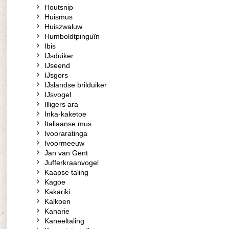
Houtsnip
Huismus
Huiszwaluw
Humboldtpinguïn
Ibis
IJsduiker
IJseend
IJsgors
IJslandse brilduiker
IJsvogel
Illigers ara
Inka-kaketoe
Italiaanse mus
Ivooraratinga
Ivoormeeuw
Jan van Gent
Jufferkraanvogel
Kaapse taling
Kagoe
Kakariki
Kalkoen
Kanarie
Kaneeltaling