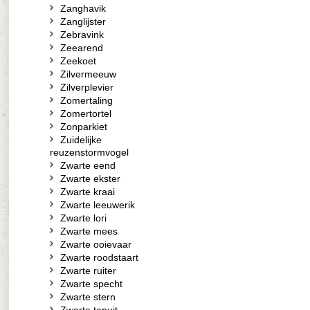
Zanghavik
Zanglijster
Zebravink
Zeearend
Zeekoet
Zilvermeeuw
Zilverplevier
Zomertaling
Zomertortel
Zonparkiet
Zuidelijke
reuzenstormvogel
Zwarte eend
Zwarte ekster
Zwarte kraai
Zwarte leeuwerik
Zwarte lori
Zwarte mees
Zwarte ooievaar
Zwarte roodstaart
Zwarte ruiter
Zwarte specht
Zwarte stern