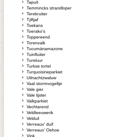
Tapuit
Temmincks strandloper
Terekruiter
Tjiftjaf
Toekans
Toerako's
Toppereend
Torenvalk
Tucumánamazone
Tuinfluiter
Tureluur
Turkse tortel
Turquoisineparkiet
Uilnachtzwaluw
Vaal stormvogeltje
Vale gier
Vale lijster
Valkparkiet
Vechtarend
Veldleeuwerik
Velduil
Verreaux' duif
Verreaux' Oehoe
Vink