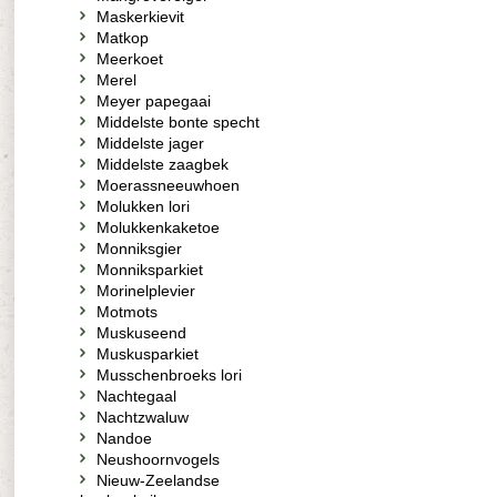
Maskerkievit
Matkop
Meerkoet
Merel
Meyer papegaai
Middelste bonte specht
Middelste jager
Middelste zaagbek
Moerassneeuwhoen
Molukken lori
Molukkenkaketoe
Monniksgier
Monniksparkiet
Morinelplevier
Motmots
Muskuseend
Muskusparkiet
Musschenbroeks lori
Nachtegaal
Nachtzwaluw
Nandoe
Neushoornvogels
Nieuw-Zeelandse