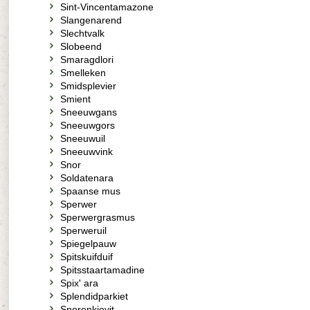
Sint-Vincentamazone
Slangenarend
Slechtvalk
Slobeend
Smaragdlori
Smelleken
Smidsplevier
Smient
Sneeuwgans
Sneeuwgors
Sneeuwuil
Sneeuwvink
Snor
Soldatenara
Spaanse mus
Sperwer
Sperwergrasmus
Sperweruil
Spiegelpauw
Spitskuifduif
Spitsstaartamadine
Spix' ara
Splendidparkiet
Sporenkievit