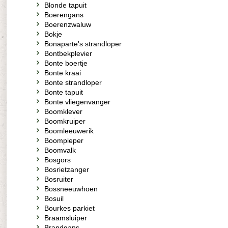
Blonde tapuit
Boerengans
Boerenzwaluw
Bokje
Bonaparte's strandloper
Bontbekplevier
Bonte boertje
Bonte kraai
Bonte strandloper
Bonte tapuit
Bonte vliegenvanger
Boomklever
Boomkruiper
Boomleeuwerik
Boompieper
Boomvalk
Bosgors
Bosrietzanger
Bosruiter
Bossneeuwhoen
Bosuil
Bourkes parkiet
Braamsluiper
Brandgans