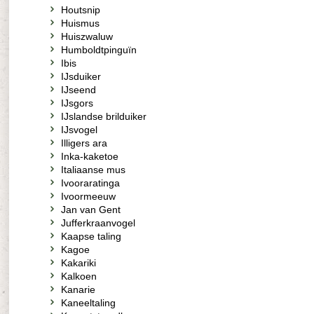
Houtsnip
Huismus
Huiszwaluw
Humboldtpinguïn
Ibis
IJsduiker
IJseend
IJsgors
IJslandse brilduiker
IJsvogel
Illigers ara
Inka-kaketoe
Italiaanse mus
Ivooraratinga
Ivoormeeuw
Jan van Gent
Jufferkraanvogel
Kaapse taling
Kagoe
Kakariki
Kalkoen
Kanarie
Kaneeltaling