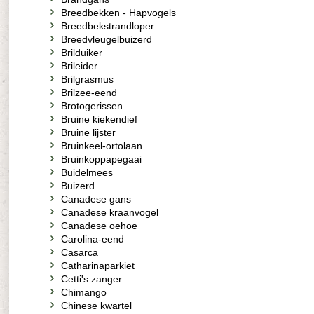
Breedbekken - Hapvogels
Breedbekstrandloper
Breedvleugelbuizerd
Brilduiker
Brileider
Brilgrasmus
Brilzee-eend
Brotogerissen
Bruine kiekendief
Bruine lijster
Bruinkeel-ortolaan
Bruinkoppapegaai
Buidelmees
Buizerd
Canadese gans
Canadese kraanvogel
Canadese oehoe
Carolina-eend
Casarca
Catharinaparkiet
Cetti's zanger
Chimango
Chinese kwartel