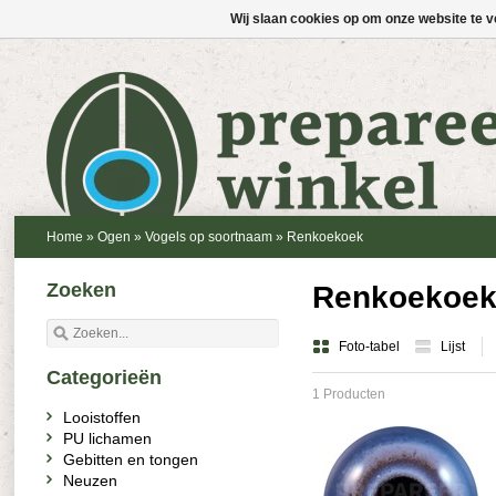
Wij slaan cookies op om onze website te v
Home
»
Ogen
»
Vogels op soortnaam
»
Renkoekoek
Zoeken
Renkoekoe
Foto-tabel
Lijst
Categorieën
1 Producten
Looistoffen
PU lichamen
Gebitten en tongen
Neuzen