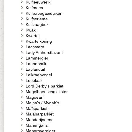
Kuifleeuwerik
Kuifmees
Kuifpapegaaiduiker
Kuifseriema
Kuifzaagbek
Kwak
Kwartel
Kwartelkoning
Lachstern
Lady Amherstfazant
Lammergier
Lannervalk
Laplanduil
Lelkraanvogel
Lepelaar
Lord Derby's parkiet
Magelhaenscholekster
Magoeari
Maina's / Mynah's
Maïsparkiet
Malabarparkiet
Mandarijneend
Manengans
Mangrovereiger