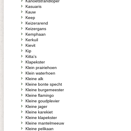
Kanoetstrandloper
Kasuaris
Kauw
Keep
Keizerarend
Keizergans
Kemphaan
Kerkuil
Kievit
Kip
Kitta's
Klapekster
Klein prairiehoen
Klein waterhoen
Kleine alk
Kleine bonte specht
Kleine burgemeester
Kleine flamingo
Kleine goudplevier
Kleine jager
Kleine karekiet
Kleine klapekster
Kleine mantelmeeuw
Kleine pelikaan