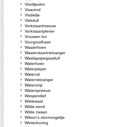
Viooltjeslori
Visarend
Visdiefje
Vlekduif
Vorkstaartmeeuw
Vorkstaartplevier
Vrouwen lori
Vuurgoudhaan
Waaierhoen
Waaierstaartrietzanger
Waaliapapegaaiduif
Waterhoen
Waterpieper
Waterral
Waterrietzanger
Watersnip
Waterspreeuw
Wespendief
Wielewaal
Wilde eend
Wilde zwaan
Wilson's stormvogeltje
Winterkoning