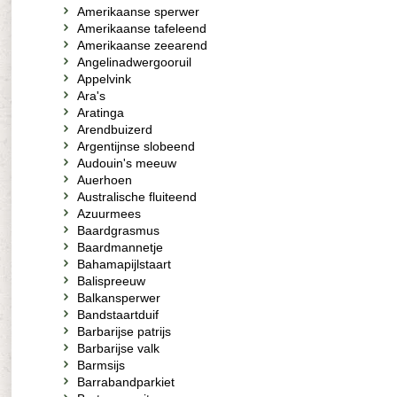
Amerikaanse sperwer
Amerikaanse tafeleend
Amerikaanse zeearend
Angelinadwergooruil
Appelvink
Ara's
Aratinga
Arendbuizerd
Argentijnse slobeend
Audouin's meeuw
Auerhoen
Australische fluiteend
Azuurmees
Baardgrasmus
Baardmannetje
Bahamapijlstaart
Balispreeuw
Balkansperwer
Bandstaartduif
Barbarijse patrijs
Barbarijse valk
Barmsijs
Barrabandparkiet