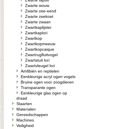
Zwarte tapuit
Zwarte wouw
Zwarte zee-eend
Zwarte zeekoet
Zwarte zwaan
Zwartkaplijster
Zwartkaplori
Zwartkop
Zwartkopmeeuw
Zwartkopcaique
Zwartrugfluitvogel
Zwartstuit lori
Zwartvleugel lori
Amfibiën en reptielen
Eenkleurige acryl ogen vogels
Bruine ogen voor zoogdieren
Transparante ogen
Eenkleurige glas ogen op
draad
Staarten
Materialen
Gereedschappen
Machines
Veiligheid