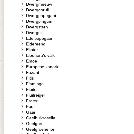
Dwergmeeuw
Dwergooruil
Dwergpapegaai
Dwergpinguïn
Dwergstern
Dwerguil
Edelpapegaai
Eidereend
Ekster
Eleonora's valk
Emoe
Europese kanarie
Fazant
Fitis
Flamingo
Fluiter
Fluitreiger
Frater
Fuut
Gaai
Geelbuikrosella
Geelgors
Geelgroene lori