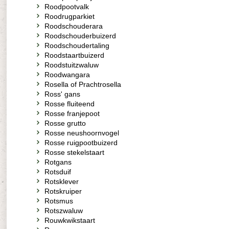
Roodpootvalk
Roodrugparkiet
Roodschouderara
Roodschouderbuizerd
Roodschoudertaling
Roodstaartbuizerd
Roodstuitzwaluw
Roodwangara
Rosella of Prachtrosella
Ross' gans
Rosse fluiteend
Rosse franjepoot
Rosse grutto
Rosse neushoornvogel
Rosse ruigpootbuizerd
Rosse stekelstaart
Rotgans
Rotsduif
Rotsklever
Rotskruiper
Rotsmus
Rotszwaluw
Rouwkwikstaart