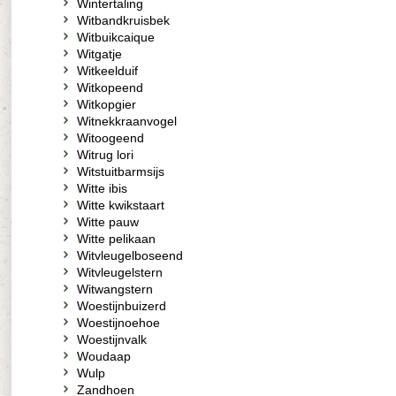
Wintertaling
Witbandkruisbek
Witbuikcaique
Witgatje
Witkeelduif
Witkopeend
Witkopgier
Witnekkraanvogel
Witoogeend
Witrug lori
Witstuitbarmsijs
Witte ibis
Witte kwikstaart
Witte pauw
Witte pelikaan
Witvleugelboseend
Witvleugelstern
Witwangstern
Woestijnbuizerd
Woestijnoehoe
Woestijnvalk
Woudaap
Wulp
Zandhoen