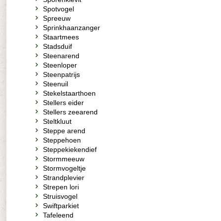
Spotvogel
Spreeuw
Sprinkhaanzanger
Staartmees
Stadsduif
Steenarend
Steenloper
Steenpatrijs
Steenuil
Stekelstaarthoen
Stellers eider
Stellers zeearend
Steltkluut
Steppe arend
Steppehoen
Steppekiekendief
Stormmeeuw
Stormvogeltje
Strandplevier
Strepen lori
Struisvogel
Swiftparkiet
Tafeleend