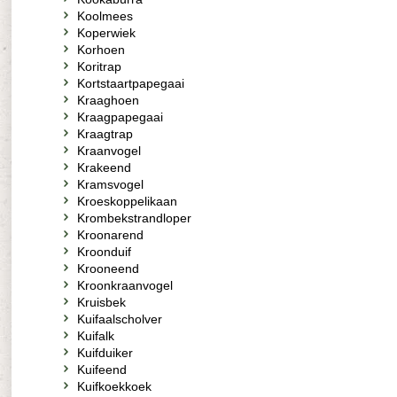
Koolmees
Koperwiek
Korhoen
Koritrap
Kortstaartpapegaai
Kraaghoen
Kraagpapegaai
Kraagtrap
Kraanvogel
Krakeend
Kramsvogel
Kroeskoppelikaan
Krombekstrandloper
Kroonarend
Kroonduif
Krooneend
Kroonkraanvogel
Kruisbek
Kuifaalscholver
Kuifalk
Kuifduiker
Kuifeend
Kuifkoekkoek