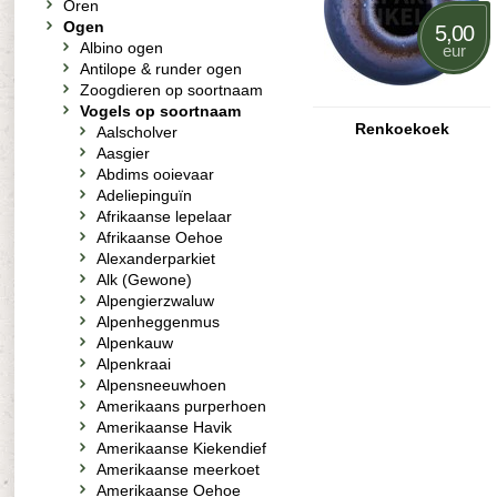
Oren
Ogen
5,00
Albino ogen
eur
Antilope & runder ogen
Zoogdieren op soortnaam
Vogels op soortnaam
Renkoekoek
Aalscholver
Aasgier
Abdims ooievaar
Adeliepinguïn
Afrikaanse lepelaar
Afrikaanse Oehoe
Alexanderparkiet
Alk (Gewone)
Alpengierzwaluw
Alpenheggenmus
Alpenkauw
Alpenkraai
Alpensneeuwhoen
Amerikaans purperhoen
Amerikaanse Havik
Amerikaanse Kiekendief
Amerikaanse meerkoet
Amerikaanse Oehoe