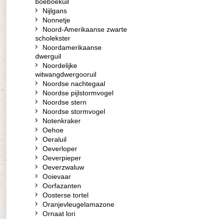
boeboekuil
Nijlgans
Nonnetje
Noord-Amerikaanse zwarte
scholekster
Noordamerikaanse
dwerguil
Noordelijke
witwangdwergooruil
Noordse nachtegaal
Noordse pijlstormvogel
Noordse stern
Noordse stormvogel
Notenkraker
Oehoe
Oeraluil
Oeverloper
Oeverpieper
Oeverzwaluw
Ooievaar
Oorfazanten
Oosterse tortel
Oranjevleugelamazone
Ornaat lori