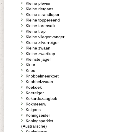
Kleine plevier
Kleine rietgans
Kleine strandloper
Kleine toppereend
Kleine torenvalk
Kleine trap
Kleine vliegenvanger
Kleine zilverreiger
Kleine zwaan
Kleine zwartkop
Kleinste jager
Kluut
Kneu
Knobbelmeerkoet
Knobbelzwaan
Koekoek
Koereiger
Kokardezaagbek
Kokmeeuw
Kolgans
Koningseider
Koningsparkiet
(Australische)
Kookaburra