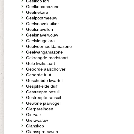
Geelkop lori
Geelkopamazone
Geelnekara
Geelpootmeeuw
Geelsnavelduiker
Geelsnavellori
Geelsnavelwouw
Geelvleugelara
Geelvoorhoofdamazone
Geelwangamazone
Gekraagde roodstaart
Gele kwikstaart
Geoorde aalscholver
Geoorde fuut
Geschubde kwartel
Gespikkelde duif
Gestreepte bosuil
Gestreepte ransuil
Gewone jaarvogel
Gierparelhoen
Giervalk
Gierzwaluw
Glanskop
Glansspreeuwen