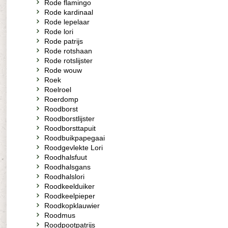
Rode flamingo
Rode kardinaal
Rode lepelaar
Rode lori
Rode patrijs
Rode rotshaan
Rode rotslijster
Rode wouw
Roek
Roelroel
Roerdomp
Roodborst
Roodborstlijster
Roodborsttapuit
Roodbuikpapegaai
Roodgevlekte Lori
Roodhalsfuut
Roodhalsgans
Roodhalslori
Roodkeelduiker
Roodkeelpieper
Roodkopklauwier
Roodmus
Roodpootpatrijs