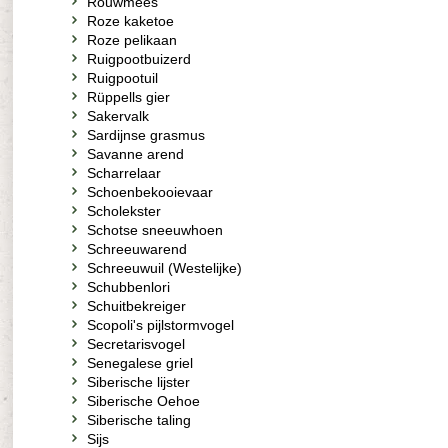
Rouwmees
Roze kaketoe
Roze pelikaan
Ruigpootbuizerd
Ruigpootuil
Rüppells gier
Sakervalk
Sardijnse grasmus
Savanne arend
Scharrelaar
Schoenbekooievaar
Scholekster
Schotse sneeuwhoen
Schreeuwarend
Schreeuwuil (Westelijke)
Schubbenlori
Schuitbekreiger
Scopoli's pijlstormvogel
Secretarisvogel
Senegalese griel
Siberische lijster
Siberische Oehoe
Siberische taling
Sijs