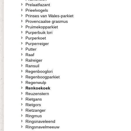
Prelaatfazant
Prieelvogels
Prinses van Wales-parkiet
Provencaalse grasmus
Pruimekopparkiet
Purperbuik lori
Purperkoet
Purperreiger
Putter
Raaf
Ralreiger
Ransuil
Regenbooglori
Regenboogparkiet
Regenwulp
Renkoekoek
Reuzenstern
Rietgans
Rietgors
Rietzanger
Ringmus
Ringsnaveleend
Ringsnavelmeeuw