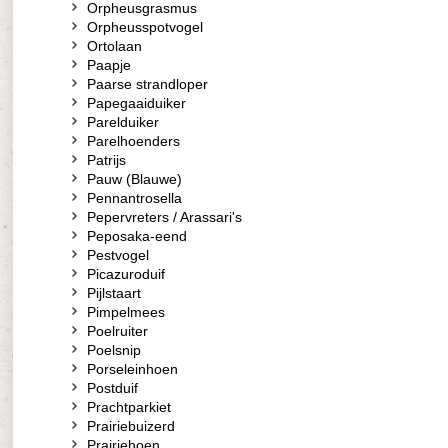
Orpheusgrasmus
Orpheusspotvogel
Ortolaan
Paapje
Paarse strandloper
Papegaaiduiker
Parelduiker
Parelhoenders
Patrijs
Pauw (Blauwe)
Pennantrosella
Pepervreters / Arassari's
Peposaka-eend
Pestvogel
Picazuroduif
Pijlstaart
Pimpelmees
Poelruiter
Poelsnip
Porseleinhoen
Postduif
Prachtparkiet
Prairiebuizerd
Prairiehoen