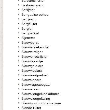
Bartrams ruiter
Bastaardarend
Beflijster
Bengaalse oehoe
Bergeend
Bergfluiter
Berglori
Bergparkiet
Bijeneter
Blauwborst
Blauwe kiekendief
Blauwe reiger
Blauwe rotslijster
Blauwfazantje
Blauwgele ara
Blauwkeelara
Blauwkeelparkiet
Blauwkopara
Blauwrugpapegaai
Blauwstaart
Blauwvleugelkookaburra
Blauwvleugeltaling
Blauwvoorhoofdamazone
Blonde ruiter