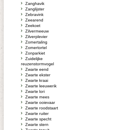
Zanghavik
Zanglijster
Zebravink
Zeearend
Zeekoet
Zilvermeeuw
Zilverplevier
Zomertaling
Zomertortel
Zonparkiet
Zuidelijke
reuzenstormvogel
Zwarte eend
Zwarte ekster
Zwarte kraai
Zwarte leeuwerik
Zwarte lori
Zwarte mees
Zwarte ooievaar
Zwarte roodstaart
Zwarte ruiter
Zwarte specht
Zwarte stern