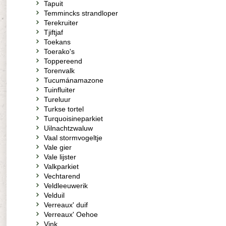
Tapuit
Temmincks strandloper
Terekruiter
Tjiftjaf
Toekans
Toerako's
Toppereend
Torenvalk
Tucumánamazone
Tuinfluiter
Tureluur
Turkse tortel
Turquoisineparkiet
Uilnachtzwaluw
Vaal stormvogeltje
Vale gier
Vale lijster
Valkparkiet
Vechtarend
Veldleeuwerik
Velduil
Verreaux' duif
Verreaux' Oehoe
Vink