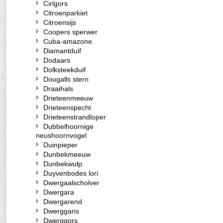
Cirlgors
Citroenparkiet
Citroensijs
Coopers sperwer
Cuba-amazone
Diamantduif
Dodaars
Dolksteekduif
Dougalls stern
Draaihals
Drieteenmeeuw
Drieteenspecht
Drieteenstrandloper
Dubbelhoornige
neushoornvogel
Duinpieper
Dunbekmeeuw
Dunbekwulp
Duyvenbodes lori
Dwergaalscholver
Dwergara
Dwergarend
Dwerggans
Dwerggors