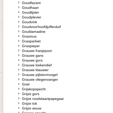
Goudfazant
Goudhaan
Goudlijster
Goudplevier
Goudvink
Goudvoorhoofdjufferduif
Gouldamadine
Grasmus
Grasparkiet
Graspieper
Grauwe franjepoot
Grauwe gans
Grauwe gors
Grauwe kiekendief
Grauwe klauwier
Grauwe pijlstormvogel
Grauwe vliegenvanger
Griel
Grijskopspecht
Grijze gors
Grijze roodstaartpapegaai
Grijze tok
Grijze wouw