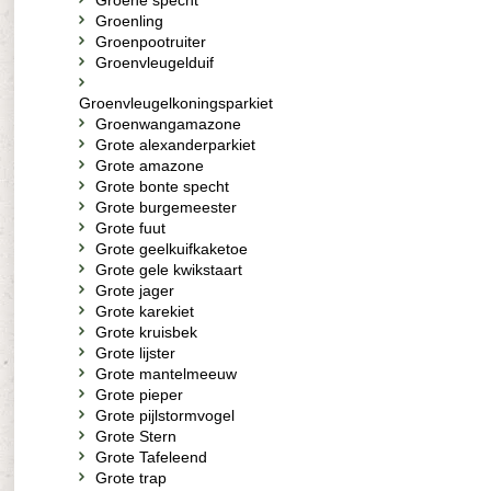
Groene specht
Groenling
Groenpootruiter
Groenvleugelduif
Groenvleugelkoningsparkiet
Groenwangamazone
Grote alexanderparkiet
Grote amazone
Grote bonte specht
Grote burgemeester
Grote fuut
Grote geelkuifkaketoe
Grote gele kwikstaart
Grote jager
Grote karekiet
Grote kruisbek
Grote lijster
Grote mantelmeeuw
Grote pieper
Grote pijlstormvogel
Grote Stern
Grote Tafeleend
Grote trap