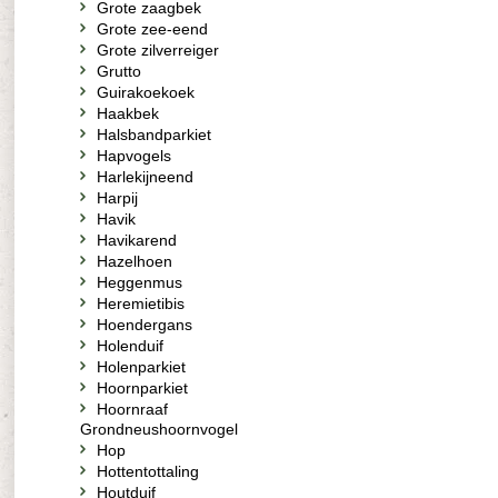
Grote zaagbek
Grote zee-eend
Grote zilverreiger
Grutto
Guirakoekoek
Haakbek
Halsbandparkiet
Hapvogels
Harlekijneend
Harpij
Havik
Havikarend
Hazelhoen
Heggenmus
Heremietibis
Hoendergans
Holenduif
Holenparkiet
Hoornparkiet
Hoornraaf
Grondneushoornvogel
Hop
Hottentottaling
Houtduif