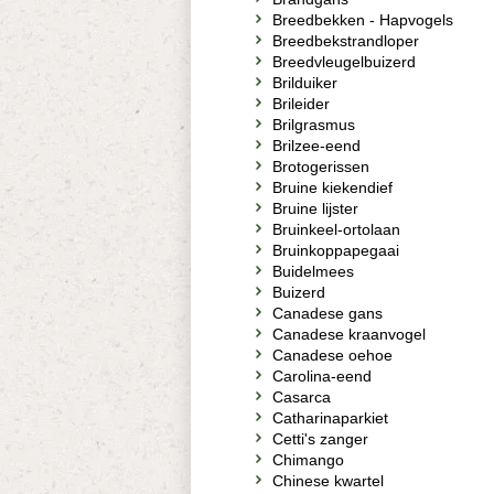
Breedbekken - Hapvogels
Breedbekstrandloper
Breedvleugelbuizerd
Brilduiker
Brileider
Brilgrasmus
Brilzee-eend
Brotogerissen
Bruine kiekendief
Bruine lijster
Bruinkeel-ortolaan
Bruinkoppapegaai
Buidelmees
Buizerd
Canadese gans
Canadese kraanvogel
Canadese oehoe
Carolina-eend
Casarca
Catharinaparkiet
Cetti's zanger
Chimango
Chinese kwartel