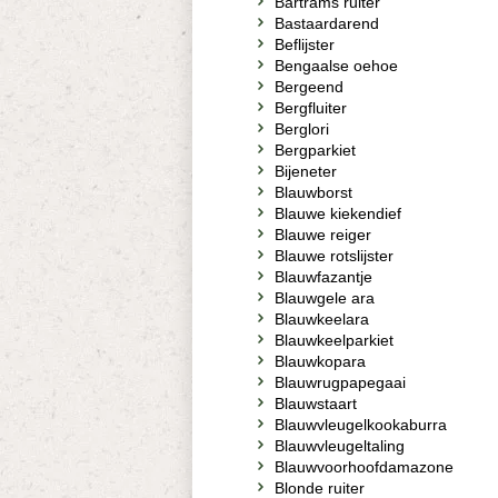
Bartrams ruiter
Bastaardarend
Beflijster
Bengaalse oehoe
Bergeend
Bergfluiter
Berglori
Bergparkiet
Bijeneter
Blauwborst
Blauwe kiekendief
Blauwe reiger
Blauwe rotslijster
Blauwfazantje
Blauwgele ara
Blauwkeelara
Blauwkeelparkiet
Blauwkopara
Blauwrugpapegaai
Blauwstaart
Blauwvleugelkookaburra
Blauwvleugeltaling
Blauwvoorhoofdamazone
Blonde ruiter