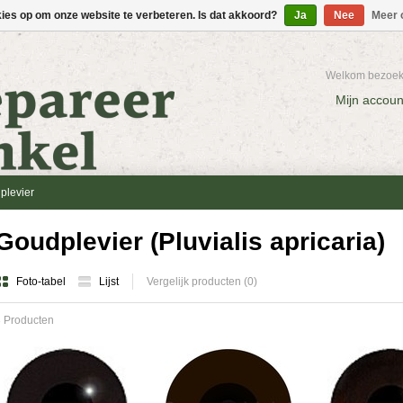
kies op om onze website te verbeteren. Is dat akkoord?
Ja
Nee
Meer 
Welkom bezoeke
Mijn accoun
plevier
Goudplevier (Pluvialis apricaria)
Foto-tabel
Lijst
Vergelijk producten (0)
 Producten