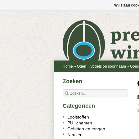
Wij slaan coo
Home
»
Ogen
»
Vogels op soortnaam
»
Goud
Zoeken
Categorieën
3
Looistoffen
PU lichamen
Gebitten en tongen
Neuzen