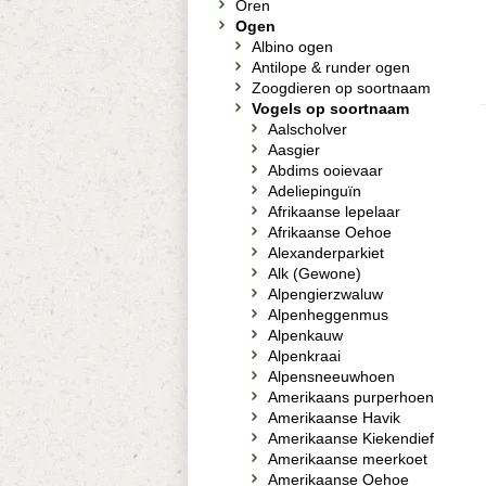
Oren
Ogen
Albino ogen
Antilope & runder ogen
Zoogdieren op soortnaam
Vogels op soortnaam
Aalscholver
Aasgier
Abdims ooievaar
Adeliepinguïn
Afrikaanse lepelaar
Afrikaanse Oehoe
Alexanderparkiet
Alk (Gewone)
Alpengierzwaluw
Alpenheggenmus
Alpenkauw
Alpenkraai
Alpensneeuwhoen
Amerikaans purperhoen
Amerikaanse Havik
Amerikaanse Kiekendief
Amerikaanse meerkoet
Amerikaanse Oehoe