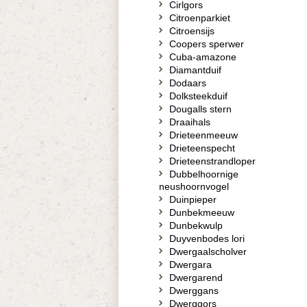
Cirlgors
Citroenparkiet
Citroensijs
Coopers sperwer
Cuba-amazone
Diamantduif
Dodaars
Dolksteekduif
Dougalls stern
Draaihals
Drieteenmeeuw
Drieteenspecht
Drieteenstrandloper
Dubbelhoornige
neushoornvogel
Duinpieper
Dunbekmeeuw
Dunbekwulp
Duyvenbodes lori
Dwergaalscholver
Dwergara
Dwergarend
Dwerggans
Dwerggors