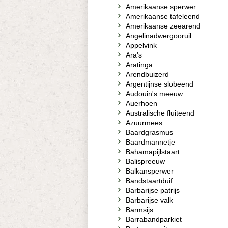
Amerikaanse sperwer
Amerikaanse tafeleend
Amerikaanse zeearend
Angelinadwergooruil
Appelvink
Ara's
Aratinga
Arendbuizerd
Argentijnse slobeend
Audouin's meeuw
Auerhoen
Australische fluiteend
Azuurmees
Baardgrasmus
Baardmannetje
Bahamapijlstaart
Balispreeuw
Balkansperwer
Bandstaartduif
Barbarijse patrijs
Barbarijse valk
Barmsijs
Barrabandparkiet