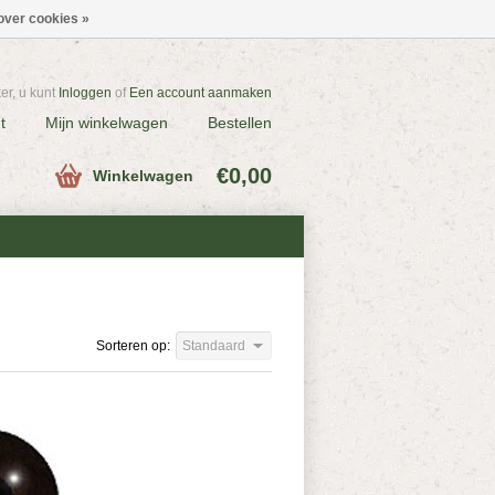
over cookies »
r, u kunt
Inloggen
of
Een account aanmaken
t
Mijn winkelwagen
Bestellen
€0,00
Winkelwagen
Sorteren op:
Standaard