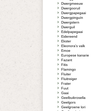
Dwergmeeuw
Dwergooruil
Dwergpapegaai
Dwergpinguïn
Dwergstern
Dwerguil
Edelpapegaai
Eidereend
Ekster
Eleonora's valk
Emoe
Europese kanarie
Fazant
Fitis
Flamingo
Fluiter
Fluitreiger
Frater
Fuut
Gaai
Geelbuikrosella
Geelgors
Geelgroene lori