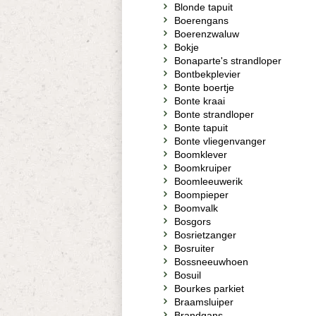
Blonde tapuit
Boerengans
Boerenzwaluw
Bokje
Bonaparte's strandloper
Bontbekplevier
Bonte boertje
Bonte kraai
Bonte strandloper
Bonte tapuit
Bonte vliegenvanger
Boomklever
Boomkruiper
Boomleeuwerik
Boompieper
Boomvalk
Bosgors
Bosrietzanger
Bosruiter
Bossneeuwhoen
Bosuil
Bourkes parkiet
Braamsluiper
Brandgans