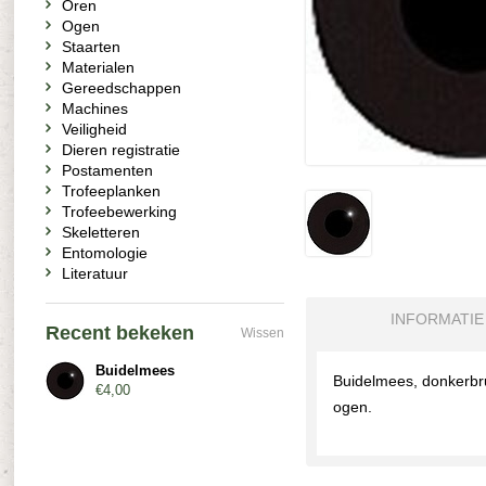
Oren
Ogen
Staarten
Materialen
Gereedschappen
Machines
Veiligheid
Dieren registratie
Postamenten
Trofeeplanken
Trofeebewerking
Skeletteren
Entomologie
Literatuur
INFORMATIE
Recent bekeken
Wissen
Buidelmees
Buidelmees, donkerbru
€4,00
ogen.