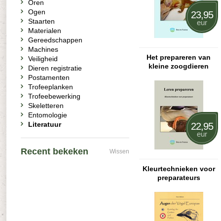
Oren
Ogen
23,95
Staarten
eur
Materialen
Gereedschappen
Machines
Het prepareren van
Veiligheid
kleine zoogdieren
Dieren registratie
Postamenten
Trofeeplanken
Trofeebewerking
Skeletteren
Entomologie
Literatuur
22,95
eur
Recent bekeken
Wissen
Kleurtechnieken voor
preparateurs