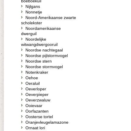
boeboekuil
Nijlgans
Nonnetje
Noord-Amerikaanse zwarte
scholekster
Noordamerikaanse
dwerguil
Noordelijke
witwangdwergooruil
Noordse nachtegaal
Noordse pijlstormvogel
Noordse stern
Noordse stormvogel
Notenkraker
Oehoe
Oeraluil
Oeverloper
Oeverpieper
Oeverzwaluw
Ooievaar
Oorfazanten
Oosterse tortel
Oranjevleugelamazone
Ornaat lori