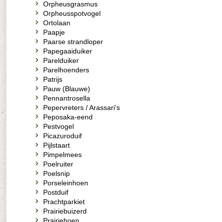
Orpheusgrasmus
Orpheusspotvogel
Ortolaan
Paapje
Paarse strandloper
Papegaaiduiker
Parelduiker
Parelhoenders
Patrijs
Pauw (Blauwe)
Pennantrosella
Pepervreters / Arassari's
Peposaka-eend
Pestvogel
Picazuroduif
Pijlstaart
Pimpelmees
Poelruiter
Poelsnip
Porseleinhoen
Postduif
Prachtparkiet
Prairiebuizerd
Prairiehoen