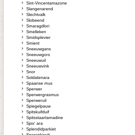
Sint-Vincentamazone
Slangenarend
Slechtvalk
Slobeend
Smaragdlori
Smelleken
Smidsplevier
Smient
Sneeuwgans
Sneeuwgors
Sneeuwuil
Sneeuwvink
Snor
Soldatenara
Spaanse mus
Sperwer
Sperwergrasmus
Sperweruil
Spiegelpauw
Spitskuifduif
Spitsstaartamadine
Spix' ara
Splendidparkiet
Sporenkievit