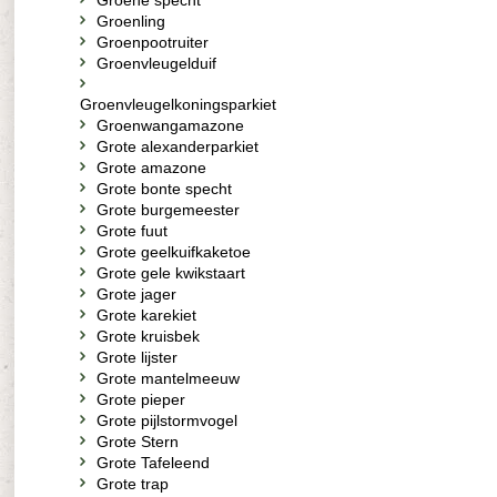
Groene specht
Groenling
Groenpootruiter
Groenvleugelduif
Groenvleugelkoningsparkiet
Groenwangamazone
Grote alexanderparkiet
Grote amazone
Grote bonte specht
Grote burgemeester
Grote fuut
Grote geelkuifkaketoe
Grote gele kwikstaart
Grote jager
Grote karekiet
Grote kruisbek
Grote lijster
Grote mantelmeeuw
Grote pieper
Grote pijlstormvogel
Grote Stern
Grote Tafeleend
Grote trap