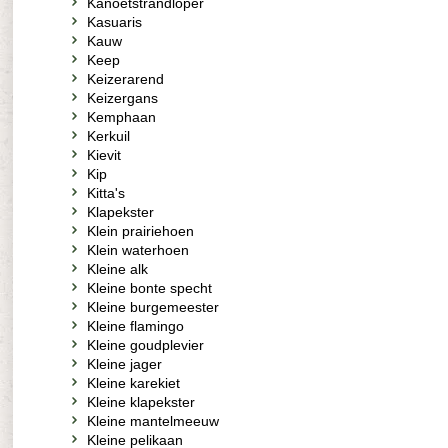
Kanoetstrandloper
Kasuaris
Kauw
Keep
Keizerarend
Keizergans
Kemphaan
Kerkuil
Kievit
Kip
Kitta's
Klapekster
Klein prairiehoen
Klein waterhoen
Kleine alk
Kleine bonte specht
Kleine burgemeester
Kleine flamingo
Kleine goudplevier
Kleine jager
Kleine karekiet
Kleine klapekster
Kleine mantelmeeuw
Kleine pelikaan