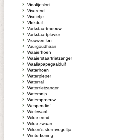
Viooltjeslori
Visarend
Visdiefje
Vlekduif
Vorkstaartmeeuw
Vorkstaartplevier
Vrouwen lori
Vuurgoudhaan
Waaierhoen
Waaierstaartrietzanger
Waaliapapegaaiduif
Waterhoen
Waterpieper
Waterral
Waterrietzanger
Watersnip
Waterspreeuw
Wespendief
Wielewaal
Wilde eend
Wilde zwaan
Wilson's stormvogeltje
Winterkoning