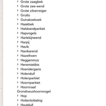
Grote zaagbek
Grote zee-eend
Grote zilverreiger
Grutto
Guirakoekoek
Haakbek
Halsbandparkiet
Hapvogels
Harlekijneend
Harpij
Havik
Havikarend
Hazelhoen
Heggenmus
Heremietibis
Hoendergans
Holenduif
Holenparkiet
Hoornparkiet
Hoornraaf
Grondneushoornvogel
Hop
Hottentottaling
Houtduif