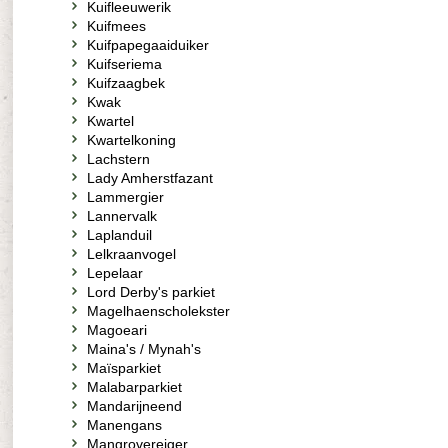
Kuifleeuwerik
Kuifmees
Kuifpapegaaiduiker
Kuifseriema
Kuifzaagbek
Kwak
Kwartel
Kwartelkoning
Lachstern
Lady Amherstfazant
Lammergier
Lannervalk
Laplanduil
Lelkraanvogel
Lepelaar
Lord Derby's parkiet
Magelhaenscholekster
Magoeari
Maina's / Mynah's
Maïsparkiet
Malabarparkiet
Mandarijneend
Manengans
Mangrovereiger