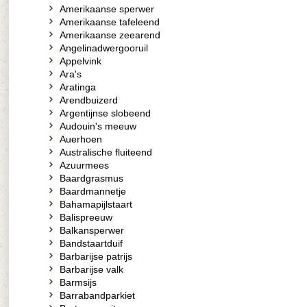
Amerikaanse sperwer
Amerikaanse tafeleend
Amerikaanse zeearend
Angelinadwergooruil
Appelvink
Ara's
Aratinga
Arendbuizerd
Argentijnse slobeend
Audouin's meeuw
Auerhoen
Australische fluiteend
Azuurmees
Baardgrasmus
Baardmannetje
Bahamapijlstaart
Balispreeuw
Balkansperwer
Bandstaartduif
Barbarijse patrijs
Barbarijse valk
Barmsijs
Barrabandparkiet