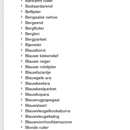
Bartrams ruiter
Bastaardarend
Beflijster
Bengaalse oehoe
Bergeend
Bergfluiter
Berglori
Bergparkiet
Bijeneter
Blauwborst
Blauwe kiekendief
Blauwe reiger
Blauwe rotslijster
Blauwfazantje
Blauwgele ara
Blauwkeelara
Blauwkeelparkiet
Blauwkopara
Blauwrugpapegaai
Blauwstaart
Blauwvleugelkookaburra
Blauwvleugeltaling
Blauwvoorhoofdamazone
Blonde ruiter