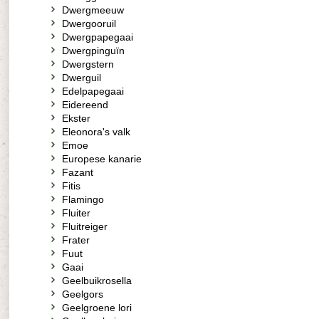
Dwergmeeuw
Dwergooruil
Dwergpapegaai
Dwergpinguïn
Dwergstern
Dwerguil
Edelpapegaai
Eidereend
Ekster
Eleonora's valk
Emoe
Europese kanarie
Fazant
Fitis
Flamingo
Fluiter
Fluitreiger
Frater
Fuut
Gaai
Geelbuikrosella
Geelgors
Geelgroene lori