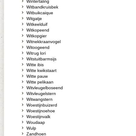
Wintertaling
Witbandkruisbek
Witbuikcaique
Witgatje
Witkeelduif
Witkopeend
Witkopgier
Witnekkraanvogel
Witoogeend
Witrug lori
Witstuitbarmsijs
Witte ibis
Witte kwikstaart
Witte pauw
Witte pelikaan
Witvleugelboseend
Witvleugelstern
Witwangstern
Woestijnbuizerd
Woestijnoehoe
Woestijnvalk
Woudaap
Wulp
Zandhoen