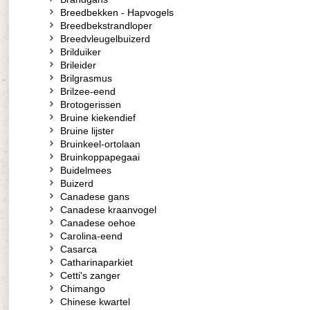
Breedbekken - Hapvogels
Breedbekstrandloper
Breedvleugelbuizerd
Brilduiker
Brileider
Brilgrasmus
Brilzee-eend
Brotogerissen
Bruine kiekendief
Bruine lijster
Bruinkeel-ortolaan
Bruinkoppapegaai
Buidelmees
Buizerd
Canadese gans
Canadese kraanvogel
Canadese oehoe
Carolina-eend
Casarca
Catharinaparkiet
Cetti's zanger
Chimango
Chinese kwartel