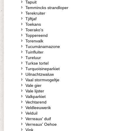
Tapuit
Temmincks strandloper
Terekruiter
Tjiftjaf
Toekans
Toerako's
Toppereend
Torenvalk
Tucumánamazone
Tuinfluiter
Tureluur
Turkse tortel
Turquoisineparkiet
Uilnachtzwaluw
Vaal stormvogeltje
Vale gier
Vale lijster
Valkparkiet
Vechtarend
Veldleeuwerik
Velduil
Verreaux' duif
Verreaux' Oehoe
Vink