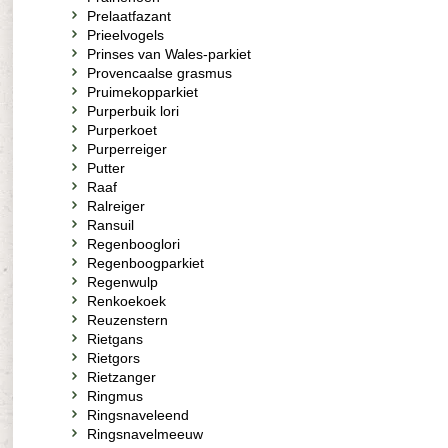
Prelaatfazant
Prieelvogels
Prinses van Wales-parkiet
Provencaalse grasmus
Pruimekopparkiet
Purperbuik lori
Purperkoet
Purperreiger
Putter
Raaf
Ralreiger
Ransuil
Regenbooglori
Regenboogparkiet
Regenwulp
Renkoekoek
Reuzenstern
Rietgans
Rietgors
Rietzanger
Ringmus
Ringsnaveleend
Ringsnavelmeeuw