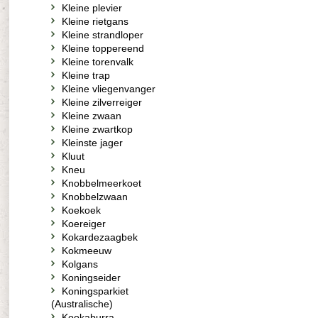
Kleine plevier
Kleine rietgans
Kleine strandloper
Kleine toppereend
Kleine torenvalk
Kleine trap
Kleine vliegenvanger
Kleine zilverreiger
Kleine zwaan
Kleine zwartkop
Kleinste jager
Kluut
Kneu
Knobbelmeerkoet
Knobbelzwaan
Koekoek
Koereiger
Kokardezaagbek
Kokmeeuw
Kolgans
Koningseider
Koningsparkiet
(Australische)
Kookaburra