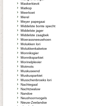
Maskerkievit
Matkop
Meerkoet
Merel
Meyer papegaai
Middelste bonte specht
Middelste jager
Middelste zaagbek
Moerassneeuwhoen
Molukken lori
Molukkenkaketoe
Monniksgier
Monniksparkiet
Morinelplevier
Motmots
Muskuseend
Muskusparkiet
Musschenbroeks lori
Nachtegaal
Nachtzwaluw
Nandoe
Neushoornvogels
Nieuw-Zeelandse