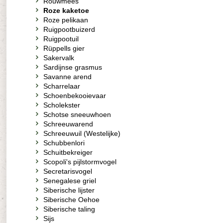
Rouwmees
Roze kaketoe
Roze pelikaan
Ruigpootbuizerd
Ruigpootuil
Rüppells gier
Sakervalk
Sardijnse grasmus
Savanne arend
Scharrelaar
Schoenbekooievaar
Scholekster
Schotse sneeuwhoen
Schreeuwarend
Schreeuwuil (Westelijke)
Schubbenlori
Schuitbekreiger
Scopoli's pijlstormvogel
Secretarisvogel
Senegalese griel
Siberische lijster
Siberische Oehoe
Siberische taling
Sijs