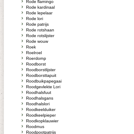
Rode flamingo
Rode kardinaal
Rode lepelaar
Rode lori
Rode patrijs
Rode rotshaan
Rode rotslijster
Rode wouw
Roek
Roelroel
Roerdomp
Roodborst
Roodborstlijster
Roodborsttapuit
Roodbuikpapegaai
Roodgevlekte Lori
Roodhalsfuut
Roodhalsgans
Roodhalslori
Roodkeelduiker
Roodkeelpieper
Roodkopklauwier
Roodmus
Roodpootpatrijs