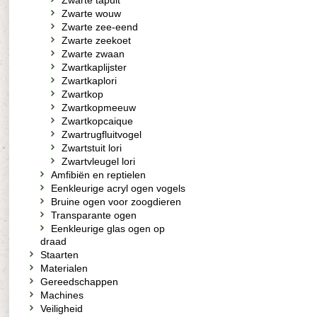
Zwarte tapuit
Zwarte wouw
Zwarte zee-eend
Zwarte zeekoet
Zwarte zwaan
Zwartkaplijster
Zwartkaplori
Zwartkop
Zwartkopmeeuw
Zwartkopcaique
Zwartrugfluitvogel
Zwartstuit lori
Zwartvleugel lori
Amfibiën en reptielen
Eenkleurige acryl ogen vogels
Bruine ogen voor zoogdieren
Transparante ogen
Eenkleurige glas ogen op
draad
Staarten
Materialen
Gereedschappen
Machines
Veiligheid