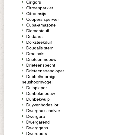
Cirlgors
Citroenparkiet
Citroensijs
Coopers sperwer
Cuba-amazone
Diamantduif
Dodaars
Dolksteekduif
Dougalls stern
Draaihals
Drieteenmeeuw
Drieteenspecht
Drieteenstrandloper
Dubbelhoornige
neushoornvogel
Duinpieper
Dunbekmeeuw
Dunbekwulp
Duyvenbodes lori
Dwergaalscholver
Dwergara
Dwergarend
Dwerggans
Dwerggors