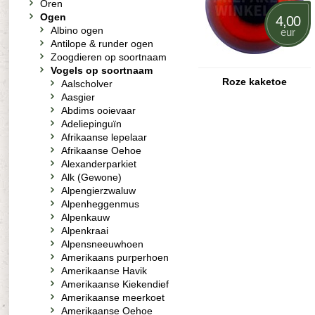
Oren
Ogen
4,00
Albino ogen
eur
Antilope & runder ogen
Zoogdieren op soortnaam
Vogels op soortnaam
Roze kaketoe
Aalscholver
Aasgier
Abdims ooievaar
Adeliepinguïn
Afrikaanse lepelaar
Afrikaanse Oehoe
Alexanderparkiet
Alk (Gewone)
Alpengierzwaluw
Alpenheggenmus
Alpenkauw
Alpenkraai
Alpensneeuwhoen
Amerikaans purperhoen
Amerikaanse Havik
Amerikaanse Kiekendief
Amerikaanse meerkoet
Amerikaanse Oehoe