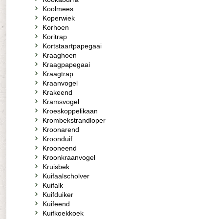
Koolmees
Koperwiek
Korhoen
Koritrap
Kortstaartpapegaai
Kraaghoen
Kraagpapegaai
Kraagtrap
Kraanvogel
Krakeend
Kramsvogel
Kroeskoppelikaan
Krombekstrandloper
Kroonarend
Kroonduif
Krooneend
Kroonkraanvogel
Kruisbek
Kuifaalscholver
Kuifalk
Kuifduiker
Kuifeend
Kuifkoekkoek