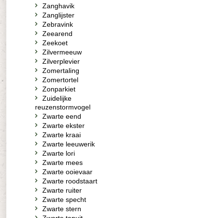
Zanghavik
Zanglijster
Zebravink
Zeearend
Zeekoet
Zilvermeeuw
Zilverplevier
Zomertaling
Zomertortel
Zonparkiet
Zuidelijke
reuzenstormvogel
Zwarte eend
Zwarte ekster
Zwarte kraai
Zwarte leeuwerik
Zwarte lori
Zwarte mees
Zwarte ooievaar
Zwarte roodstaart
Zwarte ruiter
Zwarte specht
Zwarte stern