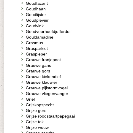
Goudfazant
Goudhaan
Goudlijster
Goudplevier
Goudvink
Goudvoorhoofdjufferduif
Gouldamadine
Grasmus
Grasparkiet
Graspieper
Grauwe franjepoot
Grauwe gans
Grauwe gors
Grauwe kiekendief
Grauwe klauwier
Grauwe pijlstormvogel
Grauwe vliegenvanger
Griel
Grijskopspecht
Grijze gors
Grijze roodstaartpapegaai
Grijze tok
Grijze wouw