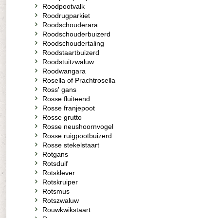
Roodpootvalk
Roodrugparkiet
Roodschouderara
Roodschouderbuizerd
Roodschoudertaling
Roodstaartbuizerd
Roodstuitzwaluw
Roodwangara
Rosella of Prachtrosella
Ross' gans
Rosse fluiteend
Rosse franjepoot
Rosse grutto
Rosse neushoornvogel
Rosse ruigpootbuizerd
Rosse stekelstaart
Rotgans
Rotsduif
Rotsklever
Rotskruiper
Rotsmus
Rotszwaluw
Rouwkwikstaart