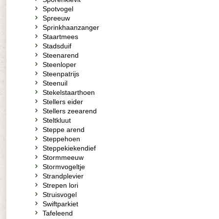
Spotvogel
Spreeuw
Sprinkhaanzanger
Staartmees
Stadsduif
Steenarend
Steenloper
Steenpatrijs
Steenuil
Stekelstaarthoen
Stellers eider
Stellers zeearend
Steltkluut
Steppe arend
Steppehoen
Steppekiekendief
Stormmeeuw
Stormvogeltje
Strandplevier
Strepen lori
Struisvogel
Swiftparkiet
Tafeleend