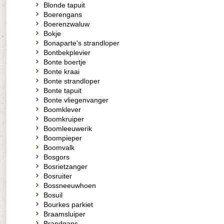
Blonde tapuit
Boerengans
Boerenzwaluw
Bokje
Bonaparte's strandloper
Bontbekplevier
Bonte boertje
Bonte kraai
Bonte strandloper
Bonte tapuit
Bonte vliegenvanger
Boomklever
Boomkruiper
Boomleeuwerik
Boompieper
Boomvalk
Bosgors
Bosrietzanger
Bosruiter
Bossneeuwhoen
Bosuil
Bourkes parkiet
Braamsluiper
Brandgans