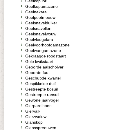
Geelkop lori
Geelkopamazone
Geelnekara
Geelpootmeeuw
Geelsnavelduiker
Geelsnavellori
Geelsnavelwouw
Geelvleugelara
Geelvoorhoofdamazone
Geelwangamazone
Gekraagde roodstaart
Gele kwikstaart
Geoorde aalscholver
Geoorde fuut
Geschubde kwartel
Gespikkelde duif
Gestreepte bosuil
Gestreepte ransuil
Gewone jaarvogel
Gierparelhoen
Giervalk
Gierzwaluw
Glanskop
Glansspreeuwen