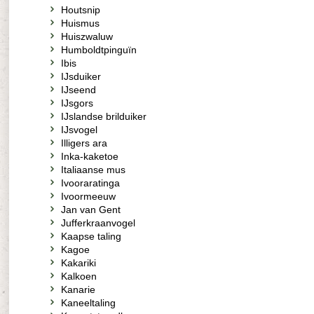
Houtsnip
Huismus
Huiszwaluw
Humboldtpinguïn
Ibis
IJsduiker
IJseend
IJsgors
IJslandse brilduiker
IJsvogel
Illigers ara
Inka-kaketoe
Italiaanse mus
Ivooraratinga
Ivoormeeuw
Jan van Gent
Jufferkraanvogel
Kaapse taling
Kagoe
Kakariki
Kalkoen
Kanarie
Kaneeltaling