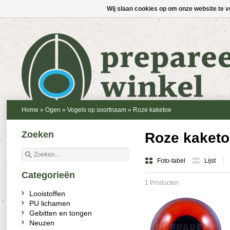
Wij slaan cookies op om onze website te v
Home
»
Ogen
»
Vogels op soortnaam
»
Roze kaketoe
Zoeken
Roze kaketo
Foto-tabel
Lijst
Categorieën
1 Producten
Looistoffen
PU lichamen
Gebitten en tongen
Neuzen