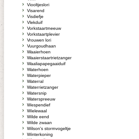
Viooltjeslori
Visarend
Visdiefje
Vlekduif
Vorkstaartmeeuw
Vorkstaartplevier
Vrouwen lori
Vuurgoudhaan
Waaierhoen
Waaierstaartrietzanger
Waaliapapegaaiduif
Waterhoen
Waterpieper
Waterral
Waterrietzanger
Watersnip
Waterspreeuw
Wespendief
Wielewaal
Wilde eend
Wilde zwaan
Wilson's stormvogeltje
Winterkoning