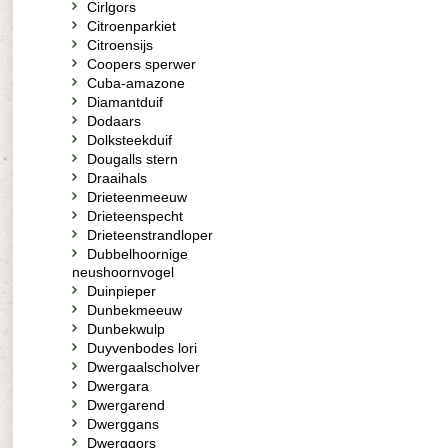
Cirlgors
Citroenparkiet
Citroensijs
Coopers sperwer
Cuba-amazone
Diamantduif
Dodaars
Dolksteekduif
Dougalls stern
Draaihals
Drieteenmeeuw
Drieteenspecht
Drieteenstrandloper
Dubbelhoornige
neushoornvogel
Duinpieper
Dunbekmeeuw
Dunbekwulp
Duyvenbodes lori
Dwergaalscholver
Dwergara
Dwergarend
Dwerggans
Dwerggors