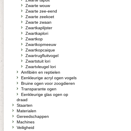
Zwarte tapuit
Zwarte wouw
Zwarte zee-eend
Zwarte zeekoet
Zwarte zwaan
Zwartkaplijster
Zwartkaplori
Zwartkop
Zwartkopmeeuw
Zwartkopcaique
Zwartrugfluitvogel
Zwartstuit lori
Zwartvleugel lori
Amfibiën en reptielen
Eenkleurige acryl ogen vogels
Bruine ogen voor zoogdieren
Transparante ogen
Eenkleurige glas ogen op
draad
Staarten
Materialen
Gereedschappen
Machines
Veiligheid