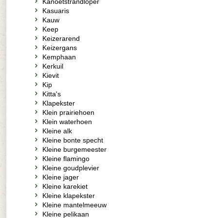
Kanoetstrandloper
Kasuaris
Kauw
Keep
Keizerarend
Keizergans
Kemphaan
Kerkuil
Kievit
Kip
Kitta's
Klapekster
Klein prairiehoen
Klein waterhoen
Kleine alk
Kleine bonte specht
Kleine burgemeester
Kleine flamingo
Kleine goudplevier
Kleine jager
Kleine karekiet
Kleine klapekster
Kleine mantelmeeuw
Kleine pelikaan