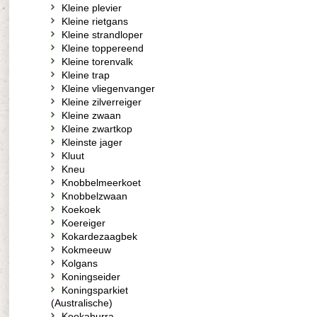
Kleine plevier
Kleine rietgans
Kleine strandloper
Kleine toppereend
Kleine torenvalk
Kleine trap
Kleine vliegenvanger
Kleine zilverreiger
Kleine zwaan
Kleine zwartkop
Kleinste jager
Kluut
Kneu
Knobbelmeerkoet
Knobbelzwaan
Koekoek
Koereiger
Kokardezaagbek
Kokmeeuw
Kolgans
Koningseider
Koningsparkiet
(Australische)
Kookaburra