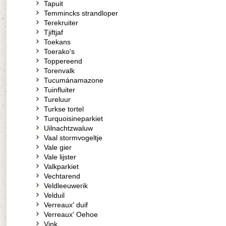
Tapuit
Temmincks strandloper
Terekruiter
Tjiftjaf
Toekans
Toerako's
Toppereend
Torenvalk
Tucumánamazone
Tuinfluiter
Tureluur
Turkse tortel
Turquoisineparkiet
Uilnachtzwaluw
Vaal stormvogeltje
Vale gier
Vale lijster
Valkparkiet
Vechtarend
Veldleeuwerik
Velduil
Verreaux' duif
Verreaux' Oehoe
Vink