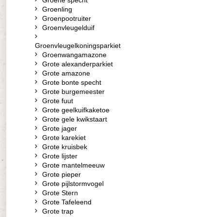
Groene specht
Groenling
Groenpootruiter
Groenvleugelduif
Groenvleugelkoningsparkiet
Groenwangamazone
Grote alexanderparkiet
Grote amazone
Grote bonte specht
Grote burgemeester
Grote fuut
Grote geelkuifkaketoe
Grote gele kwikstaart
Grote jager
Grote karekiet
Grote kruisbek
Grote lijster
Grote mantelmeeuw
Grote pieper
Grote pijlstormvogel
Grote Stern
Grote Tafeleend
Grote trap