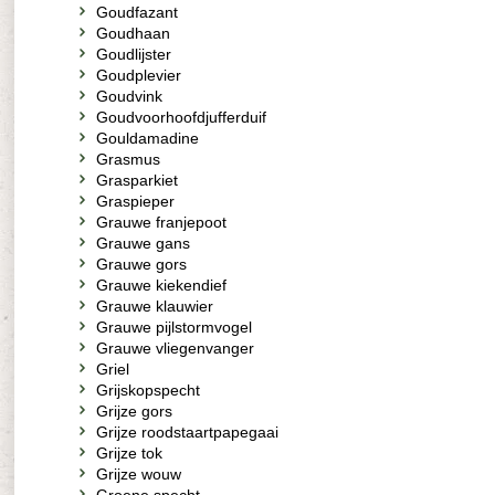
Goudfazant
Goudhaan
Goudlijster
Goudplevier
Goudvink
Goudvoorhoofdjufferduif
Gouldamadine
Grasmus
Grasparkiet
Graspieper
Grauwe franjepoot
Grauwe gans
Grauwe gors
Grauwe kiekendief
Grauwe klauwier
Grauwe pijlstormvogel
Grauwe vliegenvanger
Griel
Grijskopspecht
Grijze gors
Grijze roodstaartpapegaai
Grijze tok
Grijze wouw