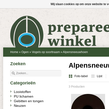
Wij slaan cookies op om onze website te v
Home
»
Ogen
»
Vogels op soortnaam
»
Alpensneeuwhoen
Zoeken
Alpensneeu
Foto-tabel
Lijst
Categorieën
3 Producten
Looistoffen
PU lichamen
Gebitten en tongen
Neuzen