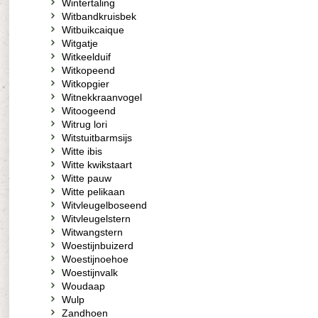
Wintertaling
Witbandkruisbek
Witbuikcaique
Witgatje
Witkeelduif
Witkopeend
Witkopgier
Witnekkraanvogel
Witoogeend
Witrug lori
Witstuitbarmsijs
Witte ibis
Witte kwikstaart
Witte pauw
Witte pelikaan
Witvleugelboseend
Witvleugelstern
Witwangstern
Woestijnbuizerd
Woestijnoehoe
Woestijnvalk
Woudaap
Wulp
Zandhoen