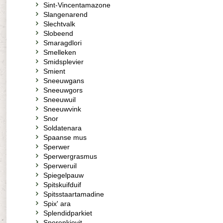
Sint-Vincentamazone
Slangenarend
Slechtvalk
Slobeend
Smaragdlori
Smelleken
Smidsplevier
Smient
Sneeuwgans
Sneeuwgors
Sneeuwuil
Sneeuwvink
Snor
Soldatenara
Spaanse mus
Sperwer
Sperwergrasmus
Sperweruil
Spiegelpauw
Spitskuifduif
Spitsstaartamadine
Spix' ara
Splendidparkiet
Sporenkievit