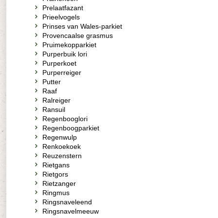
Prelaatfazant
Prieelvogels
Prinses van Wales-parkiet
Provencaalse grasmus
Pruimekopparkiet
Purperbuik lori
Purperkoet
Purperreiger
Putter
Raaf
Ralreiger
Ransuil
Regenbooglori
Regenboogparkiet
Regenwulp
Renkoekoek
Reuzenstern
Rietgans
Rietgors
Rietzanger
Ringmus
Ringsnaveleend
Ringsnavelmeeuw