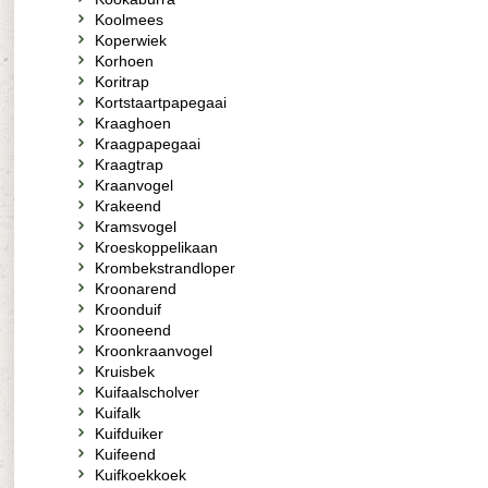
Koolmees
Koperwiek
Korhoen
Koritrap
Kortstaartpapegaai
Kraaghoen
Kraagpapegaai
Kraagtrap
Kraanvogel
Krakeend
Kramsvogel
Kroeskoppelikaan
Krombekstrandloper
Kroonarend
Kroonduif
Krooneend
Kroonkraanvogel
Kruisbek
Kuifaalscholver
Kuifalk
Kuifduiker
Kuifeend
Kuifkoekkoek