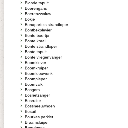
Blonde tapuit
Boerengans
Boerenzwaluw
Bokje
Bonaparte's strandloper
Bontbekplevier
Bonte boertje
Bonte kraai
Bonte strandloper
Bonte tapuit
Bonte vliegenvanger
Boomklever
Boomkruiper
Boomleeuwerik
Boompieper
Boomvalk
Bosgors
Bosrietzanger
Bosruiter
Bossneeuwhoen
Bosuil
Bourkes parkiet
Braamsluiper
Brandgans