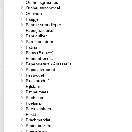
Orpheusgrasmus
Orpheusspotvogel
Ortolaan
Paapje
Paarse strandloper
Papegaaiduiker
Parelduiker
Parelhoenders
Patrijs
Pauw (Blauwe)
Pennantrosella
Pepervreters / Arassari's
Peposaka-eend
Pestvogel
Picazuroduif
Pijlstaart
Pimpelmees
Poelruiter
Poelsnip
Porseleinhoen
Postduif
Prachtparkiet
Prairiebuizerd
Prairiehoen