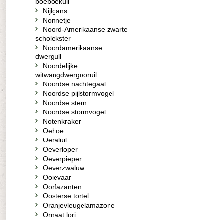
boeboekuil
Nijlgans
Nonnetje
Noord-Amerikaanse zwarte
scholekster
Noordamerikaanse
dwerguil
Noordelijke
witwangdwergooruil
Noordse nachtegaal
Noordse pijlstormvogel
Noordse stern
Noordse stormvogel
Notenkraker
Oehoe
Oeraluil
Oeverloper
Oeverpieper
Oeverzwaluw
Ooievaar
Oorfazanten
Oosterse tortel
Oranjevleugelamazone
Ornaat lori