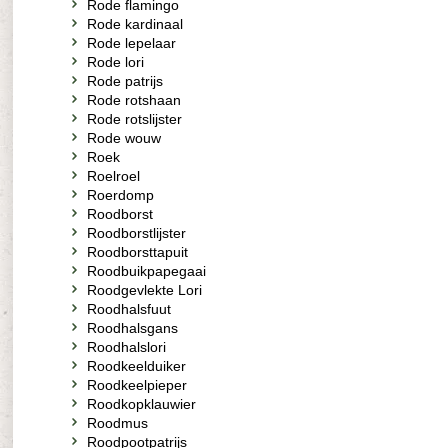
Rode flamingo
Rode kardinaal
Rode lepelaar
Rode lori
Rode patrijs
Rode rotshaan
Rode rotslijster
Rode wouw
Roek
Roelroel
Roerdomp
Roodborst
Roodborstlijster
Roodborsttapuit
Roodbuikpapegaai
Roodgevlekte Lori
Roodhalsfuut
Roodhalsgans
Roodhalslori
Roodkeelduiker
Roodkeelpieper
Roodkopklauwier
Roodmus
Roodpootpatrijs