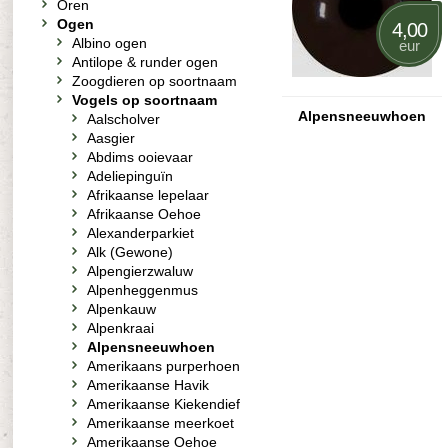
Oren
Ogen
4,00
Albino ogen
eur
Antilope & runder ogen
Zoogdieren op soortnaam
Vogels op soortnaam
Alpensneeuwhoen
Aalscholver
Aasgier
Abdims ooievaar
Adeliepinguïn
Afrikaanse lepelaar
Afrikaanse Oehoe
Alexanderparkiet
Alk (Gewone)
Alpengierzwaluw
Alpenheggenmus
Alpenkauw
Alpenkraai
Alpensneeuwhoen
Amerikaans purperhoen
Amerikaanse Havik
Amerikaanse Kiekendief
Amerikaanse meerkoet
Amerikaanse Oehoe