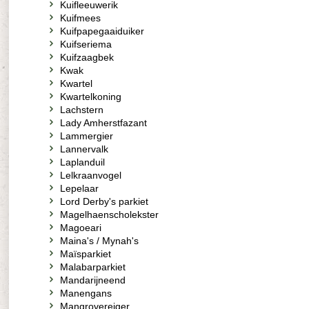
Kuifleeuwerik
Kuifmees
Kuifpapegaaiduiker
Kuifseriema
Kuifzaagbek
Kwak
Kwartel
Kwartelkoning
Lachstern
Lady Amherstfazant
Lammergier
Lannervalk
Laplanduil
Lelkraanvogel
Lepelaar
Lord Derby's parkiet
Magelhaenscholekster
Magoeari
Maina's / Mynah's
Maïsparkiet
Malabarparkiet
Mandarijneend
Manengans
Mangrovereiger