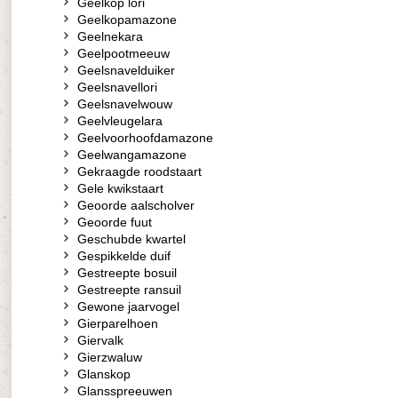
Geelkop lori
Geelkopamazone
Geelnekara
Geelpootmeeuw
Geelsnavelduiker
Geelsnavellori
Geelsnavelwouw
Geelvleugelara
Geelvoorhoofdamazone
Geelwangamazone
Gekraagde roodstaart
Gele kwikstaart
Geoorde aalscholver
Geoorde fuut
Geschubde kwartel
Gespikkelde duif
Gestreepte bosuil
Gestreepte ransuil
Gewone jaarvogel
Gierparelhoen
Giervalk
Gierzwaluw
Glanskop
Glansspreeuwen