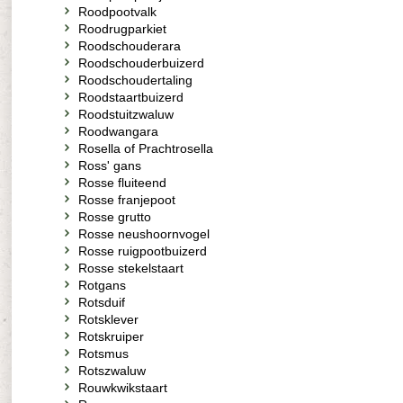
Roodpootvalk
Roodrugparkiet
Roodschouderara
Roodschouderbuizerd
Roodschoudertaling
Roodstaartbuizerd
Roodstuitzwaluw
Roodwangara
Rosella of Prachtrosella
Ross' gans
Rosse fluiteend
Rosse franjepoot
Rosse grutto
Rosse neushoornvogel
Rosse ruigpootbuizerd
Rosse stekelstaart
Rotgans
Rotsduif
Rotsklever
Rotskruiper
Rotsmus
Rotszwaluw
Rouwkwikstaart