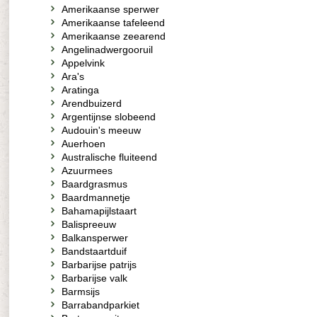
Amerikaanse sperwer
Amerikaanse tafeleend
Amerikaanse zeearend
Angelinadwergooruil
Appelvink
Ara's
Aratinga
Arendbuizerd
Argentijnse slobeend
Audouin's meeuw
Auerhoen
Australische fluiteend
Azuurmees
Baardgrasmus
Baardmannetje
Bahamapijlstaart
Balispreeuw
Balkansperwer
Bandstaartduif
Barbarijse patrijs
Barbarijse valk
Barmsijs
Barrabandparkiet