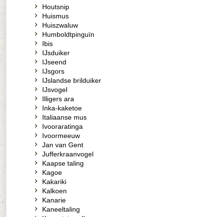
Houtsnip
Huismus
Huiszwaluw
Humboldtpinguïn
Ibis
IJsduiker
IJseend
IJsgors
IJslandse brilduiker
IJsvogel
Illigers ara
Inka-kaketoe
Italiaanse mus
Ivooraratinga
Ivoormeeuw
Jan van Gent
Jufferkraanvogel
Kaapse taling
Kagoe
Kakariki
Kalkoen
Kanarie
Kaneeltaling