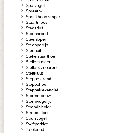
Spotvogel
Spreeuw
Sprinkhaanzanger
Staartmees
Stadsduif
Steenarend
Steenloper
Steenpatrijs
Steenuil
Stekelstaarthoen
Stellers eider
Stellers zeearend
Steltkluut
Steppe arend
Steppehoen
Steppekiekendief
Stormmeeuw
Stormvogeltje
Strandplevier
Strepen lori
Struisvogel
Swiftparkiet
Tafeleend