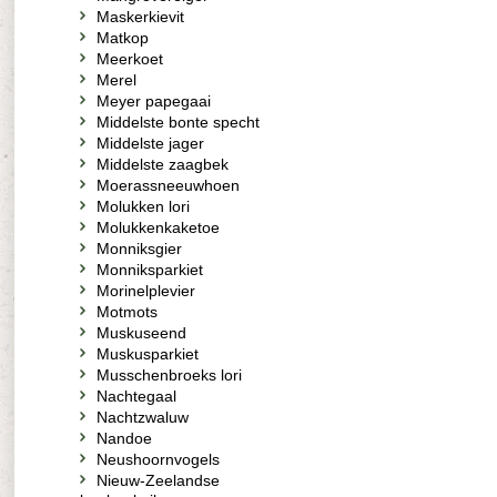
Maskerkievit
Matkop
Meerkoet
Merel
Meyer papegaai
Middelste bonte specht
Middelste jager
Middelste zaagbek
Moerassneeuwhoen
Molukken lori
Molukkenkaketoe
Monniksgier
Monniksparkiet
Morinelplevier
Motmots
Muskuseend
Muskusparkiet
Musschenbroeks lori
Nachtegaal
Nachtzwaluw
Nandoe
Neushoornvogels
Nieuw-Zeelandse