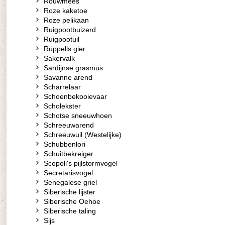
Rouwmees
Roze kaketoe
Roze pelikaan
Ruigpootbuizerd
Ruigpootuil
Rüppells gier
Sakervalk
Sardijnse grasmus
Savanne arend
Scharrelaar
Schoenbekooievaar
Scholekster
Schotse sneeuwhoen
Schreeuwarend
Schreeuwuil (Westelijke)
Schubbenlori
Schuitbekreiger
Scopoli's pijlstormvogel
Secretarisvogel
Senegalese griel
Siberische lijster
Siberische Oehoe
Siberische taling
Sijs