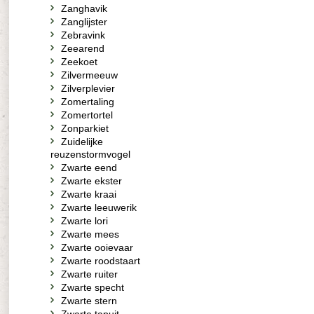
Zanghavik
Zanglijster
Zebravink
Zeearend
Zeekoet
Zilvermeeuw
Zilverplevier
Zomertaling
Zomertortel
Zonparkiet
Zuidelijke
reuzenstormvogel
Zwarte eend
Zwarte ekster
Zwarte kraai
Zwarte leeuwerik
Zwarte lori
Zwarte mees
Zwarte ooievaar
Zwarte roodstaart
Zwarte ruiter
Zwarte specht
Zwarte stern