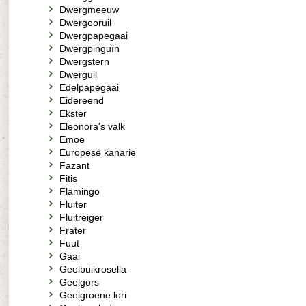
Dwergmeeuw
Dwergooruil
Dwergpapegaai
Dwergpinguïn
Dwergstern
Dwerguil
Edelpapegaai
Eidereend
Ekster
Eleonora's valk
Emoe
Europese kanarie
Fazant
Fitis
Flamingo
Fluiter
Fluitreiger
Frater
Fuut
Gaai
Geelbuikrosella
Geelgors
Geelgroene lori