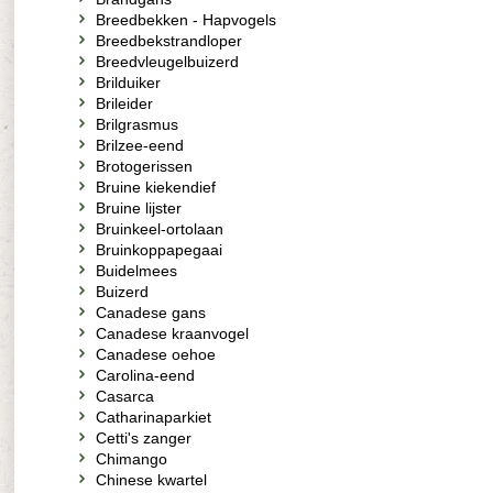
Breedbekken - Hapvogels
Breedbekstrandloper
Breedvleugelbuizerd
Brilduiker
Brileider
Brilgrasmus
Brilzee-eend
Brotogerissen
Bruine kiekendief
Bruine lijster
Bruinkeel-ortolaan
Bruinkoppapegaai
Buidelmees
Buizerd
Canadese gans
Canadese kraanvogel
Canadese oehoe
Carolina-eend
Casarca
Catharinaparkiet
Cetti's zanger
Chimango
Chinese kwartel