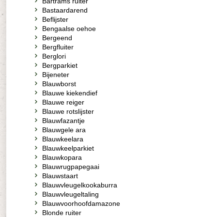
Bartrams ruiter
Bastaardarend
Beflijster
Bengaalse oehoe
Bergeend
Bergfluiter
Berglori
Bergparkiet
Bijeneter
Blauwborst
Blauwe kiekendief
Blauwe reiger
Blauwe rotslijster
Blauwfazantje
Blauwgele ara
Blauwkeelara
Blauwkeelparkiet
Blauwkopara
Blauwrugpapegaai
Blauwstaart
Blauwvleugelkookaburra
Blauwvleugeltaling
Blauwvoorhoofdamazone
Blonde ruiter