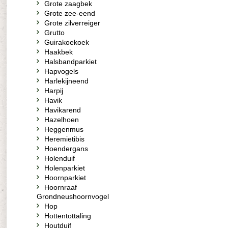
Grote zaagbek
Grote zee-eend
Grote zilverreiger
Grutto
Guirakoekoek
Haakbek
Halsbandparkiet
Hapvogels
Harlekijneend
Harpij
Havik
Havikarend
Hazelhoen
Heggenmus
Heremietibis
Hoendergans
Holenduif
Holenparkiet
Hoornparkiet
Hoornraaf
Grondneushoornvogel
Hop
Hottentottaling
Houtduif