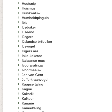
Houtsnip
Huismus
Huiszwaluw
Humboldtpinguïn
Ibis
IJsduiker
IJseend
IJsgors
IJslandse brilduiker
IJsvogel
Illigers ara
Inka-kaketoe
Italiaanse mus
Ivooraratinga
Ivoormeeuw
Jan van Gent
Jufferkraanvogel
Kaapse taling
Kagoe
Kakariki
Kalkoen
Kanarie
Kaneeltaling