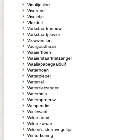
Viooltjeslori
Visarend
Visdiefje
Vlekduif
Vorkstaartmeeuw
Vorkstaartplevier
Vrouwen lori
Vuurgoudhaan
Waaierhoen
Waaierstaartrietzanger
Waaliapapegaaiduif
Waterhoen
Waterpieper
Waterral
Waterrietzanger
Watersnip
Waterspreeuw
Wespendief
Wielewaal
Wilde eend
Wilde zwaan
Wilson's stormvogeltje
Winterkoning