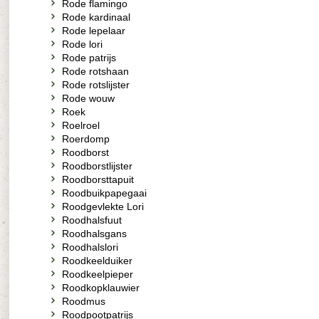
Rode flamingo
Rode kardinaal
Rode lepelaar
Rode lori
Rode patrijs
Rode rotshaan
Rode rotslijster
Rode wouw
Roek
Roelroel
Roerdomp
Roodborst
Roodborstlijster
Roodborsttapuit
Roodbuikpapegaai
Roodgevlekte Lori
Roodhalsfuut
Roodhalsgans
Roodhalslori
Roodkeelduiker
Roodkeelpieper
Roodkopklauwier
Roodmus
Roodpootpatrijs