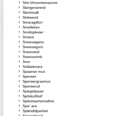
Sint-Vincentamazone
Slangenarend
Slechtvalk
Slobeend
Smaragdlori
Smelleken
Smidsplevier
Smient
Sneeuwgans
Sneeuwgors
Sneeuwuil
Sneeuwvink
Snor
Soldatenara
Spaanse mus
Sperwer
Sperwergrasmus
Sperweruil
Spiegelpauw
Spitskuifduif
Spitsstaartamadine
Spix' ara
Splendidparkiet
Sporenkievit