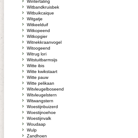
Wintertaling
Witbandkruisbek
Witbuikcaique
Witgatje
Witkeelduif
Witkopeend
Witkopgier
Witnekkraanvogel
Witoogeend
Witrug lori
Witstuitbarmsijs
Witte ibis
Witte kwikstaart
Witte pauw
Witte pelikaan
Witvleugelboseend
Witvleugelstern
Witwangstern
Woestijnbuizerd
Woestijnoehoe
Woestijnvalk
Woudaap
Wulp
Zandhoen