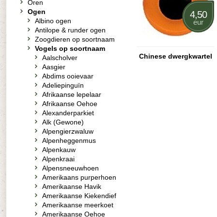
Oren
Ogen
4,50
Albino ogen
eur
Antilope & runder ogen
Zoogdieren op soortnaam
Vogels op soortnaam
Chinese dwergkwartel
Aalscholver
Aasgier
Abdims ooievaar
Adeliepinguïn
Afrikaanse lepelaar
Afrikaanse Oehoe
Alexanderparkiet
Alk (Gewone)
Alpengierzwaluw
Alpenheggenmus
Alpenkauw
Alpenkraai
Alpensneeuwhoen
Amerikaans purperhoen
Amerikaanse Havik
Amerikaanse Kiekendief
Amerikaanse meerkoet
Amerikaanse Oehoe