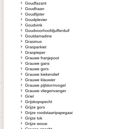
Goudfazant
Goudhaan
Goudlijster
Goudplevier
Goudvink
Goudvoorhoofdjufferduif
Gouldamadine
Grasmus
Grasparkiet
Graspieper
Grauwe franjepoot
Grauwe gans
Grauwe gors
Grauwe kiekendief
Grauwe klauwier
Grauwe pijlstormvogel
Grauwe vliegenvanger
Griel
Grijskopspecht
Grijze gors
Grijze roodstaartpapegaai
Grijze tok
Grijze wouw