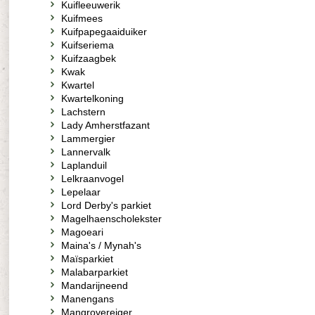
Kuifleeuwerik
Kuifmees
Kuifpapegaaiduiker
Kuifseriema
Kuifzaagbek
Kwak
Kwartel
Kwartelkoning
Lachstern
Lady Amherstfazant
Lammergier
Lannervalk
Laplanduil
Lelkraanvogel
Lepelaar
Lord Derby's parkiet
Magelhaenscholekster
Magoeari
Maina's / Mynah's
Maïsparkiet
Malabarparkiet
Mandarijneend
Manengans
Mangrovereiger