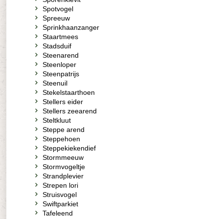
Spotvogel
Spreeuw
Sprinkhaanzanger
Staartmees
Stadsduif
Steenarend
Steenloper
Steenpatrijs
Steenuil
Stekelstaarthoen
Stellers eider
Stellers zeearend
Steltkluut
Steppe arend
Steppehoen
Steppekiekendief
Stormmeeuw
Stormvogeltje
Strandplevier
Strepen lori
Struisvogel
Swiftparkiet
Tafeleend