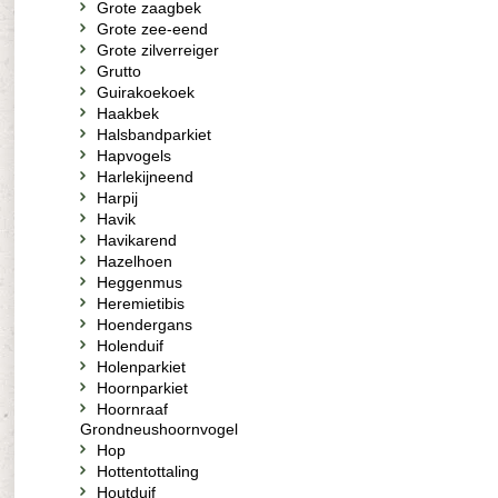
Grote zaagbek
Grote zee-eend
Grote zilverreiger
Grutto
Guirakoekoek
Haakbek
Halsbandparkiet
Hapvogels
Harlekijneend
Harpij
Havik
Havikarend
Hazelhoen
Heggenmus
Heremietibis
Hoendergans
Holenduif
Holenparkiet
Hoornparkiet
Hoornraaf
Grondneushoornvogel
Hop
Hottentottaling
Houtduif