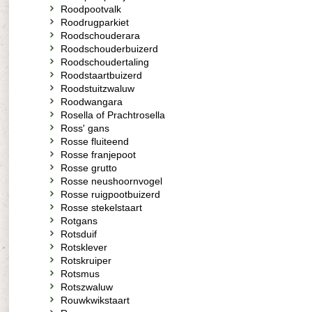
Roodpootvalk
Roodrugparkiet
Roodschouderara
Roodschouderbuizerd
Roodschoudertaling
Roodstaartbuizerd
Roodstuitzwaluw
Roodwangara
Rosella of Prachtrosella
Ross' gans
Rosse fluiteend
Rosse franjepoot
Rosse grutto
Rosse neushoornvogel
Rosse ruigpootbuizerd
Rosse stekelstaart
Rotgans
Rotsduif
Rotsklever
Rotskruiper
Rotsmus
Rotszwaluw
Rouwkwikstaart