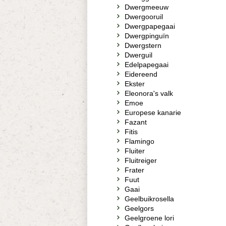
Dwergmeeuw
Dwergooruil
Dwergpapegaai
Dwergpinguïn
Dwergstern
Dwerguil
Edelpapegaai
Eidereend
Ekster
Eleonora's valk
Emoe
Europese kanarie
Fazant
Fitis
Flamingo
Fluiter
Fluitreiger
Frater
Fuut
Gaai
Geelbuikrosella
Geelgors
Geelgroene lori