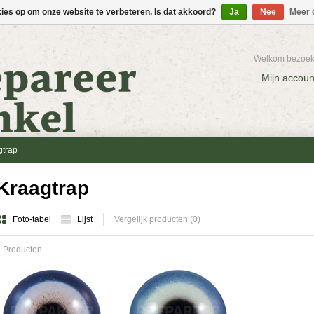
kies op om onze website te verbeteren. Is dat akkoord?
Ja
Nee
Meer 
Welkom bezoeke
Mijn accoun
gtrap
Kraagtrap
Foto-tabel
Lijst
Vergelijk producten (0)
 Producten