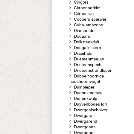
Cirlgors
Citroenparkiet
Citroensijs
Coopers sperwer
Cuba-amazone
Diamantduif
Dodaars
Dolksteekduif
Dougalls stern
Draaihals
Drieteenmeeuw
Drieteenspecht
Drieteenstrandloper
Dubbelhoornige
neushoornvogel
Duinpieper
Dunbekmeeuw
Dunbekwulp
Duyvenbodes lori
Dwergaalscholver
Dwergara
Dwergarend
Dwerggans
Dwerggors