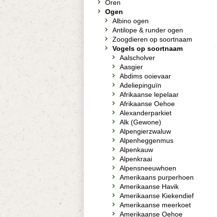
Oren
Ogen
Albino ogen
Antilope & runder ogen
Zoogdieren op soortnaam
Vogels op soortnaam
Aalscholver
Aasgier
Abdims ooievaar
Adeliepinguïn
Afrikaanse lepelaar
Afrikaanse Oehoe
Alexanderparkiet
Alk (Gewone)
Alpengierzwaluw
Alpenheggenmus
Alpenkauw
Alpenkraai
Alpensneeuwhoen
Amerikaans purperhoen
Amerikaanse Havik
Amerikaanse Kiekendief
Amerikaanse meerkoet
Amerikaanse Oehoe