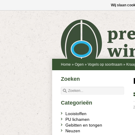
Wij slaan coo
Home
»
Ogen
»
Vogels op soortnaam
»
Kraa
Zoeken
Categorieën
2
Looistoffen
PU lichamen
Gebitten en tongen
Neuzen