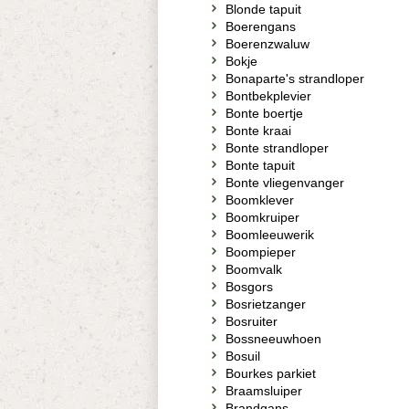
Blonde tapuit
Boerengans
Boerenzwaluw
Bokje
Bonaparte's strandloper
Bontbekplevier
Bonte boertje
Bonte kraai
Bonte strandloper
Bonte tapuit
Bonte vliegenvanger
Boomklever
Boomkruiper
Boomleeuwerik
Boompieper
Boomvalk
Bosgors
Bosrietzanger
Bosruiter
Bossneeuwhoen
Bosuil
Bourkes parkiet
Braamsluiper
Brandgans