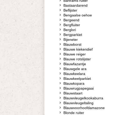
Bartrams ruiter
Bastaardarend
Beflijster
Bengaalse oehoe
Bergeend
Bergfluiter
Berglori
Bergparkiet
Bijeneter
Blauwborst
Blauwe kiekendief
Blauwe reiger
Blauwe rotslijster
Blauwfazantje
Blauwgele ara
Blauwkeelara
Blauwkeelparkiet
Blauwkopara
Blauwrugpapegaai
Blauwstaart
Blauwvleugelkookaburra
Blauwvleugeltaling
Blauwvoorhoofdamazone
Blonde ruiter