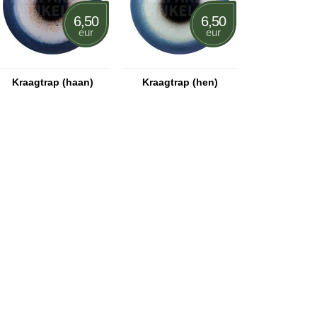
6,50
6,50
eur
eur
Kraagtrap (haan)
Kraagtrap (hen)