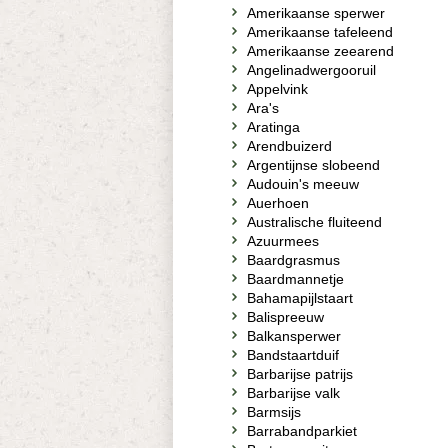
Amerikaanse sperwer
Amerikaanse tafeleend
Amerikaanse zeearend
Angelinadwergooruil
Appelvink
Ara's
Aratinga
Arendbuizerd
Argentijnse slobeend
Audouin's meeuw
Auerhoen
Australische fluiteend
Azuurmees
Baardgrasmus
Baardmannetje
Bahamapijlstaart
Balispreeuw
Balkansperwer
Bandstaartduif
Barbarijse patrijs
Barbarijse valk
Barmsijs
Barrabandparkiet