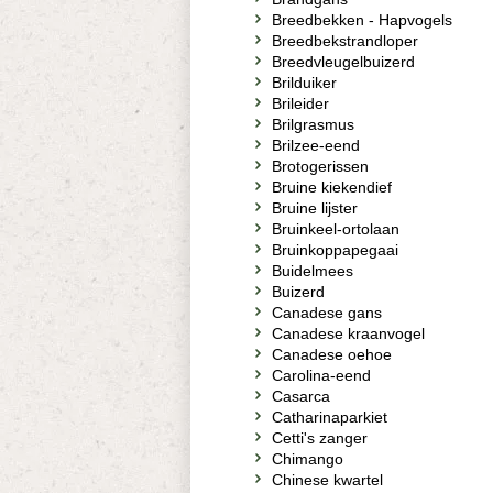
Breedbekken - Hapvogels
Breedbekstrandloper
Breedvleugelbuizerd
Brilduiker
Brileider
Brilgrasmus
Brilzee-eend
Brotogerissen
Bruine kiekendief
Bruine lijster
Bruinkeel-ortolaan
Bruinkoppapegaai
Buidelmees
Buizerd
Canadese gans
Canadese kraanvogel
Canadese oehoe
Carolina-eend
Casarca
Catharinaparkiet
Cetti's zanger
Chimango
Chinese kwartel