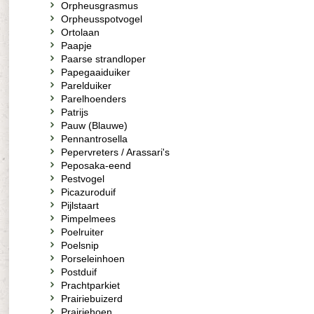
Orpheusgrasmus
Orpheusspotvogel
Ortolaan
Paapje
Paarse strandloper
Papegaaiduiker
Parelduiker
Parelhoenders
Patrijs
Pauw (Blauwe)
Pennantrosella
Pepervreters / Arassari's
Peposaka-eend
Pestvogel
Picazuroduif
Pijlstaart
Pimpelmees
Poelruiter
Poelsnip
Porseleinhoen
Postduif
Prachtparkiet
Prairiebuizerd
Prairiehoen