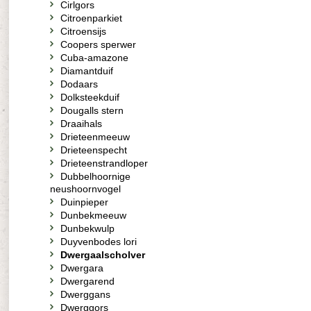
Cirlgors
Citroenparkiet
Citroensijs
Coopers sperwer
Cuba-amazone
Diamantduif
Dodaars
Dolksteekduif
Dougalls stern
Draaihals
Drieteenmeeuw
Drieteenspecht
Drieteenstrandloper
Dubbelhoornige
neushoornvogel
Duinpieper
Dunbekmeeuw
Dunbekwulp
Duyvenbodes lori
Dwergaalscholver
Dwergara
Dwergarend
Dwerggans
Dwerggors