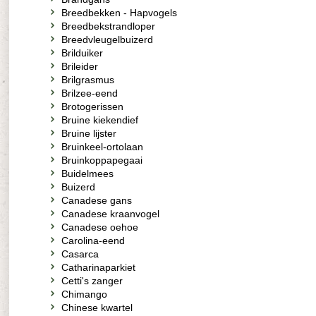
Breedbekken - Hapvogels
Breedbekstrandloper
Breedvleugelbuizerd
Brilduiker
Brileider
Brilgrasmus
Brilzee-eend
Brotogerissen
Bruine kiekendief
Bruine lijster
Bruinkeel-ortolaan
Bruinkoppapegaai
Buidelmees
Buizerd
Canadese gans
Canadese kraanvogel
Canadese oehoe
Carolina-eend
Casarca
Catharinaparkiet
Cetti's zanger
Chimango
Chinese kwartel