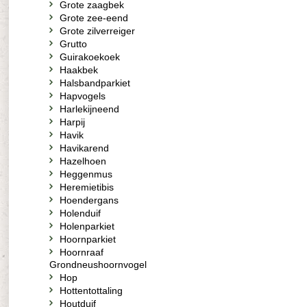
Grote zaagbek
Grote zee-eend
Grote zilverreiger
Grutto
Guirakoekoek
Haakbek
Halsbandparkiet
Hapvogels
Harlekijneend
Harpij
Havik
Havikarend
Hazelhoen
Heggenmus
Heremietibis
Hoendergans
Holenduif
Holenparkiet
Hoornparkiet
Hoornraaf
Grondneushoornvogel
Hop
Hottentottaling
Houtduif