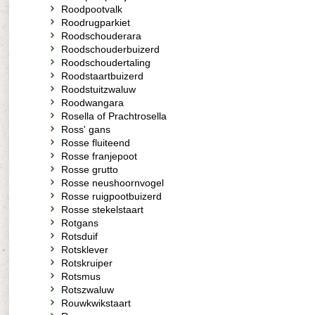
Roodpootvalk
Roodrugparkiet
Roodschouderara
Roodschouderbuizerd
Roodschoudertaling
Roodstaartbuizerd
Roodstuitzwaluw
Roodwangara
Rosella of Prachtrosella
Ross' gans
Rosse fluiteend
Rosse franjepoot
Rosse grutto
Rosse neushoornvogel
Rosse ruigpootbuizerd
Rosse stekelstaart
Rotgans
Rotsduif
Rotsklever
Rotskruiper
Rotsmus
Rotszwaluw
Rouwkwikstaart