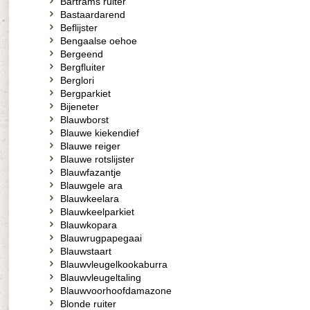
Bartrams ruiter
Bastaardarend
Beflijster
Bengaalse oehoe
Bergeend
Bergfluiter
Berglori
Bergparkiet
Bijeneter
Blauwborst
Blauwe kiekendief
Blauwe reiger
Blauwe rotslijster
Blauwfazantje
Blauwgele ara
Blauwkeelara
Blauwkeelparkiet
Blauwkopara
Blauwrugpapegaai
Blauwstaart
Blauwvleugelkookaburra
Blauwvleugeltaling
Blauwvoorhoofdamazone
Blonde ruiter