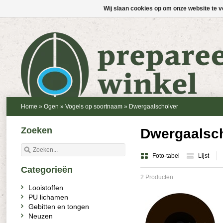
Wij slaan cookies op om onze website te v
Home
»
Ogen
»
Vogels op soortnaam
»
Dwergaalscholver
Zoeken
Dwergaalsc
Foto-tabel
Lijst
Categorieën
2 Producten
Looistoffen
PU lichamen
Gebitten en tongen
Neuzen