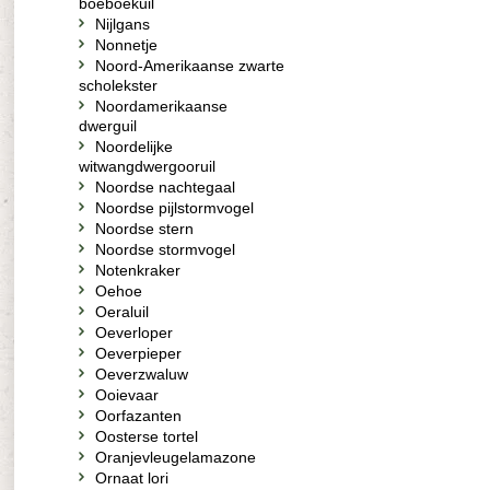
boeboekuil
Nijlgans
Nonnetje
Noord-Amerikaanse zwarte
scholekster
Noordamerikaanse
dwerguil
Noordelijke
witwangdwergooruil
Noordse nachtegaal
Noordse pijlstormvogel
Noordse stern
Noordse stormvogel
Notenkraker
Oehoe
Oeraluil
Oeverloper
Oeverpieper
Oeverzwaluw
Ooievaar
Oorfazanten
Oosterse tortel
Oranjevleugelamazone
Ornaat lori