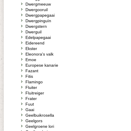
Dwergmeeuw
Dwergooruil
Dwergpapegaai
Dwergpinguïn
Dwergstern
Dwerguil
Edelpapegaai
Eidereend
Ekster
Eleonora's valk
Emoe
Europese kanarie
Fazant
Fitis
Flamingo
Fluiter
Fluitreiger
Frater
Fuut
Gaai
Geelbuikrosella
Geelgors
Geelgroene lori