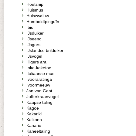
Houtsnip
Huismus
Huiszwaluw
Humboldtpinguïn
Ibis
IJsduiker
IJseend
IJsgors
IJslandse brilduiker
IJsvogel
Illigers ara
Inka-kaketoe
Italiaanse mus
Ivooraratinga
Ivoormeeuw
Jan van Gent
Jufferkraanvogel
Kaapse taling
Kagoe
Kakariki
Kalkoen
Kanarie
Kaneeltaling