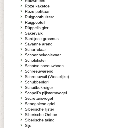
Rouwmees
Roze kaketoe
Roze pelikaan
Ruigpootbuizerd
Ruigpootuil
Rüppells gier
Sakervalk
Sardijnse grasmus
Savanne arend
Scharrelaar
Schoenbekooievaar
Scholekster
Schotse sneeuwhoen
Schreeuwarend
Schreeuwuil (Westelijke)
Schubbenlori
Schuitbekreiger
Scopoli's pijlstormvogel
Secretarisvogel
Senegalese griel
Siberische lijster
Siberische Oehoe
Siberische taling
Sijs