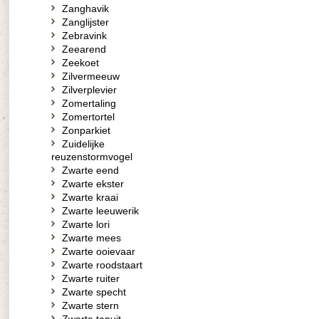
Zanghavik
Zanglijster
Zebravink
Zeearend
Zeekoet
Zilvermeeuw
Zilverplevier
Zomertaling
Zomertortel
Zonparkiet
Zuidelijke
reuzenstormvogel
Zwarte eend
Zwarte ekster
Zwarte kraai
Zwarte leeuwerik
Zwarte lori
Zwarte mees
Zwarte ooievaar
Zwarte roodstaart
Zwarte ruiter
Zwarte specht
Zwarte stern