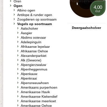
Oren
Ogen
4,00
Albino ogen
eur
Antilope & runder ogen
Zoogdieren op soortnaam
Vogels op soortnaam
Dwergaalscholver
Aalscholver
Aasgier
Abdims ooievaar
Adeliepinguïn
Afrikaanse lepelaar
Afrikaanse Oehoe
Alexanderparkiet
Alk (Gewone)
Alpengierzwaluw
Alpenheggenmus
Alpenkauw
Alpenkraai
Alpensneeuwhoen
Amerikaans purperhoen
Amerikaanse Havik
Amerikaanse Kiekendief
Amerikaanse meerkoet
Amerikaanse Oehoe