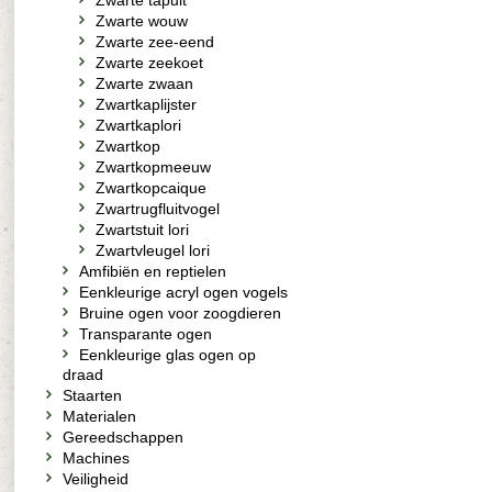
Zwarte tapuit
Zwarte wouw
Zwarte zee-eend
Zwarte zeekoet
Zwarte zwaan
Zwartkaplijster
Zwartkaplori
Zwartkop
Zwartkopmeeuw
Zwartkopcaique
Zwartrugfluitvogel
Zwartstuit lori
Zwartvleugel lori
Amfibiën en reptielen
Eenkleurige acryl ogen vogels
Bruine ogen voor zoogdieren
Transparante ogen
Eenkleurige glas ogen op
draad
Staarten
Materialen
Gereedschappen
Machines
Veiligheid