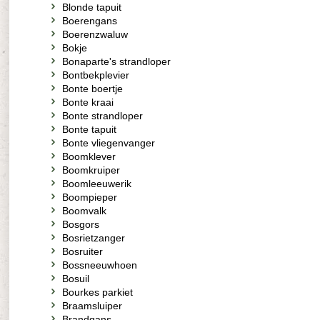
Blonde tapuit
Boerengans
Boerenzwaluw
Bokje
Bonaparte's strandloper
Bontbekplevier
Bonte boertje
Bonte kraai
Bonte strandloper
Bonte tapuit
Bonte vliegenvanger
Boomklever
Boomkruiper
Boomleeuwerik
Boompieper
Boomvalk
Bosgors
Bosrietzanger
Bosruiter
Bossneeuwhoen
Bosuil
Bourkes parkiet
Braamsluiper
Brandgans