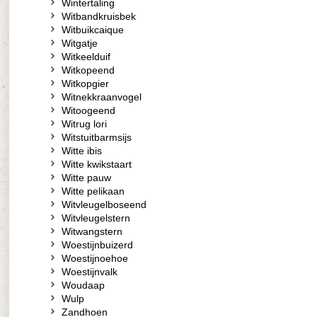
Wintertaling
Witbandkruisbek
Witbuikcaique
Witgatje
Witkeelduif
Witkopeend
Witkopgier
Witnekkraanvogel
Witoogeend
Witrug lori
Witstuitbarmsijs
Witte ibis
Witte kwikstaart
Witte pauw
Witte pelikaan
Witvleugelboseend
Witvleugelstern
Witwangstern
Woestijnbuizerd
Woestijnoehoe
Woestijnvalk
Woudaap
Wulp
Zandhoen