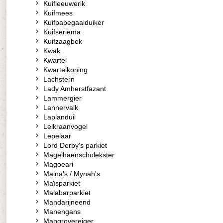
Kuifleeuwerik
Kuifmees
Kuifpapegaaiduiker
Kuifseriema
Kuifzaagbek
Kwak
Kwartel
Kwartelkoning
Lachstern
Lady Amherstfazant
Lammergier
Lannervalk
Laplanduil
Lelkraanvogel
Lepelaar
Lord Derby's parkiet
Magelhaenscholekster
Magoeari
Maina's / Mynah's
Maïsparkiet
Malabarparkiet
Mandarijneend
Manengans
Mangrovereiger