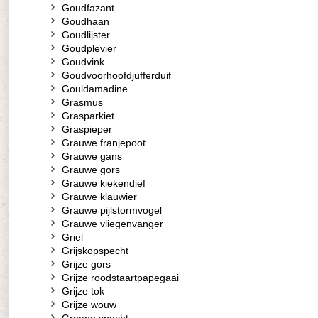
Goudfazant
Goudhaan
Goudlijster
Goudplevier
Goudvink
Goudvoorhoofdjufferduif
Gouldamadine
Grasmus
Grasparkiet
Graspieper
Grauwe franjepoot
Grauwe gans
Grauwe gors
Grauwe kiekendief
Grauwe klauwier
Grauwe pijlstormvogel
Grauwe vliegenvanger
Griel
Grijskopspecht
Grijze gors
Grijze roodstaartpapegaai
Grijze tok
Grijze wouw