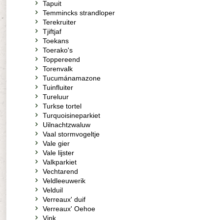
Tapuit
Temmincks strandloper
Terekruiter
Tjiftjaf
Toekans
Toerako's
Toppereend
Torenvalk
Tucumánamazone
Tuinfluiter
Tureluur
Turkse tortel
Turquoisineparkiet
Uilnachtzwaluw
Vaal stormvogeltje
Vale gier
Vale lijster
Valkparkiet
Vechtarend
Veldleeuwerik
Velduil
Verreaux' duif
Verreaux' Oehoe
Vink