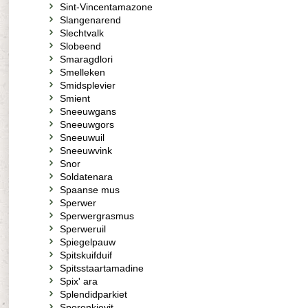
Sint-Vincentamazone
Slangenarend
Slechtvalk
Slobeend
Smaragdlori
Smelleken
Smidsplevier
Smient
Sneeuwgans
Sneeuwgors
Sneeuwuil
Sneeuwvink
Snor
Soldatenara
Spaanse mus
Sperwer
Sperwergrasmus
Sperweruil
Spiegelpauw
Spitskuifduif
Spitsstaartamadine
Spix' ara
Splendidparkiet
Sporenkievit