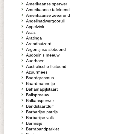
Amerikaanse sperwer
Amerikaanse tafeleend
Amerikaanse zeearend
Angelinadwergooruil
Appelvink
Ara's
Aratinga
Arendbuizerd
Argentijnse slobeend
Audouin's meeuw
Auerhoen
Australische fluiteend
Azuurmees
Baardgrasmus
Baardmannetje
Bahamapijlstaart
Balispreeuw
Balkansperwer
Bandstaartduif
Barbarijse patrijs
Barbarijse valk
Barmsijs
Barrabandparkiet