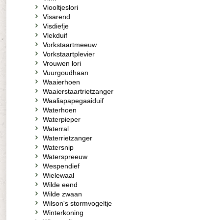
Viooltjeslori
Visarend
Visdiefje
Vlekduif
Vorkstaartmeeuw
Vorkstaartplevier
Vrouwen lori
Vuurgoudhaan
Waaierhoen
Waaierstaartrietzanger
Waaliapapegaaiduif
Waterhoen
Waterpieper
Waterral
Waterrietzanger
Watersnip
Waterspreeuw
Wespendief
Wielewaal
Wilde eend
Wilde zwaan
Wilson's stormvogeltje
Winterkoning