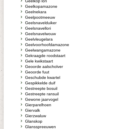
Geelkop lori
Geelkopamazone
Geelnekara
Geelpootmeeuw
Geelsnavelduiker
Geelsnavellori
Geelsnavelwouw
Geelvleugelara
Geelvoorhoofdamazone
Geelwangamazone
Gekraagde roodstaart
Gele kwikstaart
Geoorde aalscholver
Geoorde fuut
Geschubde kwartel
Gespikkelde duif
Gestreepte bosuil
Gestreepte ransuil
Gewone jaarvogel
Gierparelhoen
Giervalk
Gierzwaluw
Glanskop
Glansspreeuwen