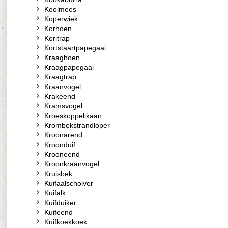
Koolmees
Koperwiek
Korhoen
Koritrap
Kortstaartpapegaai
Kraaghoen
Kraagpapegaai
Kraagtrap
Kraanvogel
Krakeend
Kramsvogel
Kroeskoppelikaan
Krombekstrandloper
Kroonarend
Kroonduif
Krooneend
Kroonkraanvogel
Kruisbek
Kuifaalscholver
Kuifalk
Kuifduiker
Kuifeend
Kuifkoekkoek