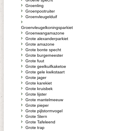
Groene specht
Groenling
Groenpootruiter
Groenvleugelduif
Groenvleugelkoningsparkiet
Groenwangamazone
Grote alexanderparkiet
Grote amazone
Grote bonte specht
Grote burgemeester
Grote fuut
Grote geelkuifkaketoe
Grote gele kwikstaart
Grote jager
Grote karekiet
Grote kruisbek
Grote lijster
Grote mantelmeeuw
Grote pieper
Grote pijlstormvogel
Grote Stern
Grote Tafeleend
Grote trap