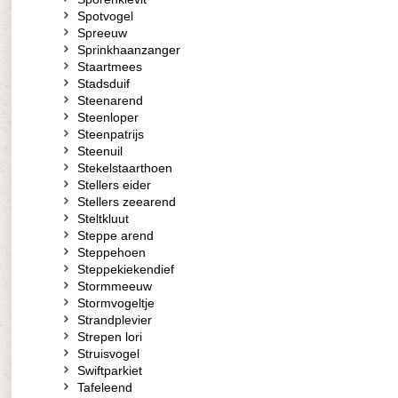
Spotvogel
Spreeuw
Sprinkhaanzanger
Staartmees
Stadsduif
Steenarend
Steenloper
Steenpatrijs
Steenuil
Stekelstaarthoen
Stellers eider
Stellers zeearend
Steltkluut
Steppe arend
Steppehoen
Steppekiekendief
Stormmeeuw
Stormvogeltje
Strandplevier
Strepen lori
Struisvogel
Swiftparkiet
Tafeleend