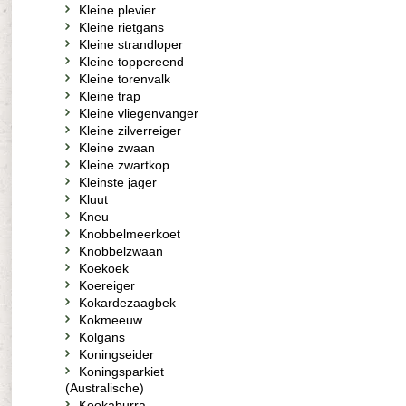
Kleine plevier
Kleine rietgans
Kleine strandloper
Kleine toppereend
Kleine torenvalk
Kleine trap
Kleine vliegenvanger
Kleine zilverreiger
Kleine zwaan
Kleine zwartkop
Kleinste jager
Kluut
Kneu
Knobbelmeerkoet
Knobbelzwaan
Koekoek
Koereiger
Kokardezaagbek
Kokmeeuw
Kolgans
Koningseider
Koningsparkiet
(Australische)
Kookaburra