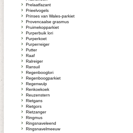
Prelaatfazant
Prieelvogels
Prinses van Wales-parkiet
Provencaalse grasmus
Pruimekopparkiet
Purperbuik lori
Purperkoet
Purperreiger
Putter
Raaf
Ralreiger
Ransuil
Regenbooglori
Regenboogparkiet
Regenwulp
Renkoekoek
Reuzenstern
Rietgans
Rietgors
Rietzanger
Ringmus
Ringsnaveleend
Ringsnavelmeeuw