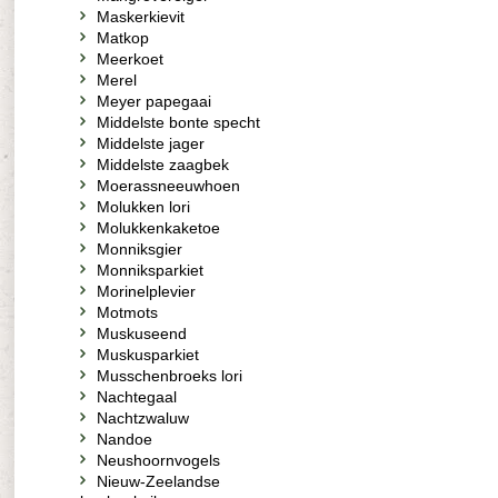
Maskerkievit
Matkop
Meerkoet
Merel
Meyer papegaai
Middelste bonte specht
Middelste jager
Middelste zaagbek
Moerassneeuwhoen
Molukken lori
Molukkenkaketoe
Monniksgier
Monniksparkiet
Morinelplevier
Motmots
Muskuseend
Muskusparkiet
Musschenbroeks lori
Nachtegaal
Nachtzwaluw
Nandoe
Neushoornvogels
Nieuw-Zeelandse