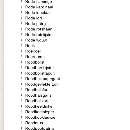
Rode flamingo
Rode kardinaal
Rode lepelaar
Rode lori
Rode patrijs
Rode rotshaan
Rode rotslijster
Rode wouw
Roek
Roelroel
Roerdomp
Roodborst
Roodborstlijster
Roodborsttapuit
Roodbuikpapegaai
Roodgevlekte Lori
Roodhalsfuut
Roodhalsgans
Roodhalslori
Roodkeelduiker
Roodkeelpieper
Roodkopklauwier
Roodmus
Roodpootpatrijs