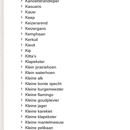
Kanoetstrandloper
Kasuaris
Kauw
Keep
Keizerarend
Keizergans
Kemphaan
Kerkuil
Kievit
Kip
Kitta's
Klapekster
Klein prairiehoen
Klein waterhoen
Kleine alk
Kleine bonte specht
Kleine burgemeester
Kleine flamingo
Kleine goudplevier
Kleine jager
Kleine karekiet
Kleine klapekster
Kleine mantelmeeuw
Kleine pelikaan