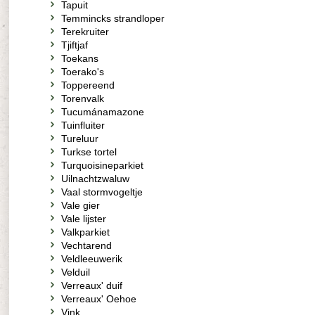
Tapuit
Temmincks strandloper
Terekruiter
Tjiftjaf
Toekans
Toerako's
Toppereend
Torenvalk
Tucumánamazone
Tuinfluiter
Tureluur
Turkse tortel
Turquoisineparkiet
Uilnachtzwaluw
Vaal stormvogeltje
Vale gier
Vale lijster
Valkparkiet
Vechtarend
Veldleeuwerik
Velduil
Verreaux' duif
Verreaux' Oehoe
Vink