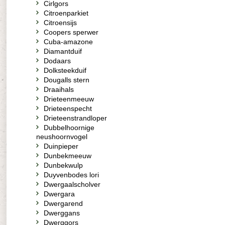
Cirlgors
Citroenparkiet
Citroensijs
Coopers sperwer
Cuba-amazone
Diamantduif
Dodaars
Dolksteekduif
Dougalls stern
Draaihals
Drieteenmeeuw
Drieteenspecht
Drieteenstrandloper
Dubbelhoornige
neushoornvogel
Duinpieper
Dunbekmeeuw
Dunbekwulp
Duyvenbodes lori
Dwergaalscholver
Dwergara
Dwergarend
Dwerggans
Dwerggors