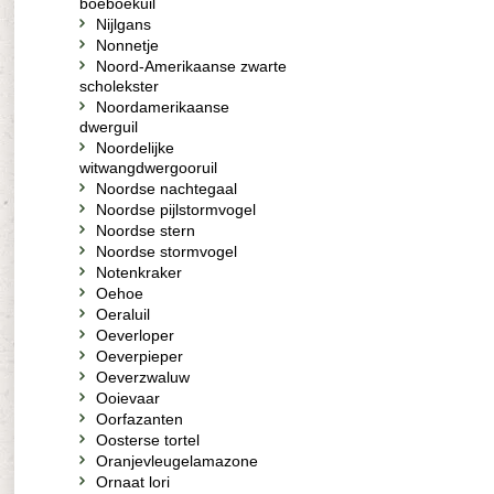
boeboekuil
Nijlgans
Nonnetje
Noord-Amerikaanse zwarte
scholekster
Noordamerikaanse
dwerguil
Noordelijke
witwangdwergooruil
Noordse nachtegaal
Noordse pijlstormvogel
Noordse stern
Noordse stormvogel
Notenkraker
Oehoe
Oeraluil
Oeverloper
Oeverpieper
Oeverzwaluw
Ooievaar
Oorfazanten
Oosterse tortel
Oranjevleugelamazone
Ornaat lori