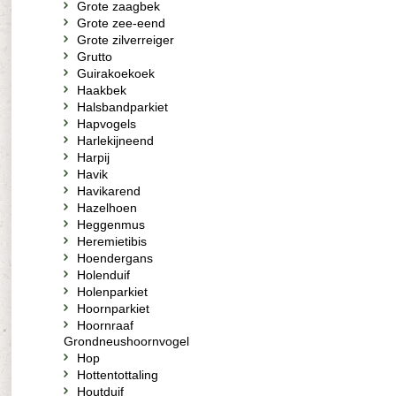
Grote zaagbek
Grote zee-eend
Grote zilverreiger
Grutto
Guirakoekoek
Haakbek
Halsbandparkiet
Hapvogels
Harlekijneend
Harpij
Havik
Havikarend
Hazelhoen
Heggenmus
Heremietibis
Hoendergans
Holenduif
Holenparkiet
Hoornparkiet
Hoornraaf
Grondneushoornvogel
Hop
Hottentottaling
Houtduif