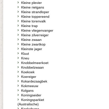
Kleine plevier
Kleine rietgans
Kleine strandloper
Kleine toppereend
Kleine torenvalk
Kleine trap
Kleine vliegenvanger
Kleine zilverreiger
Kleine zwaan
Kleine zwartkop
Kleinste jager
Kluut
Kneu
Knobbelmeerkoet
Knobbelzwaan
Koekoek
Koereiger
Kokardezaagbek
Kokmeeuw
Kolgans
Koningseider
Koningsparkiet
(Australische)
Kookaburra