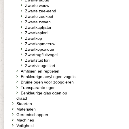
Zwarte tapuit
Zwarte wouw
Zwarte zee-eend
Zwarte zeekoet
Zwarte zwaan
Zwartkaplijster
Zwartkaplori
Zwartkop
Zwartkopmeeuw
Zwartkopcaique
Zwartrugfluitvogel
Zwartstuit lori
Zwartvleugel lori
Amfibiën en reptielen
Eenkleurige acryl ogen vogels
Bruine ogen voor zoogdieren
Transparante ogen
Eenkleurige glas ogen op
draad
Staarten
Materialen
Gereedschappen
Machines
Veiligheid