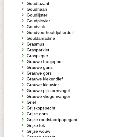
Goudfazant
Goudhaan
Goudlijster
Goudplevier
Goudvink
Goudvoorhoofdjufferduif
Gouldamadine
Grasmus
Grasparkiet
Graspieper
Grauwe franjepoot
Grauwe gans
Grauwe gors
Grauwe kiekendief
Grauwe klauwier
Grauwe pijlstormvogel
Grauwe vliegenvanger
Griel
Grijskopspecht
Grijze gors
Grijze roodstaartpapegaai
Grijze tok
Grijze wouw