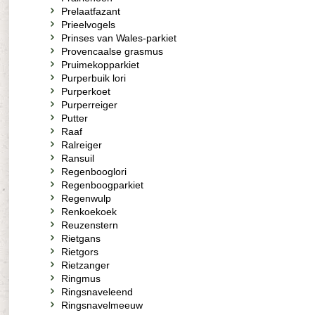
Prelaatfazant
Prieelvogels
Prinses van Wales-parkiet
Provencaalse grasmus
Pruimekopparkiet
Purperbuik lori
Purperkoet
Purperreiger
Putter
Raaf
Ralreiger
Ransuil
Regenbooglori
Regenboogparkiet
Regenwulp
Renkoekoek
Reuzenstern
Rietgans
Rietgors
Rietzanger
Ringmus
Ringsnaveleend
Ringsnavelmeeuw