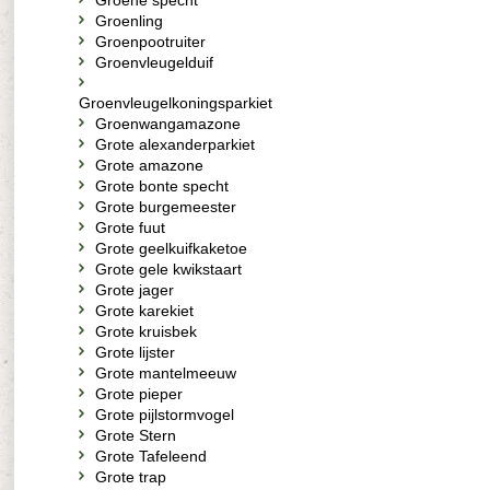
Groene specht
Groenling
Groenpootruiter
Groenvleugelduif
Groenvleugelkoningsparkiet
Groenwangamazone
Grote alexanderparkiet
Grote amazone
Grote bonte specht
Grote burgemeester
Grote fuut
Grote geelkuifkaketoe
Grote gele kwikstaart
Grote jager
Grote karekiet
Grote kruisbek
Grote lijster
Grote mantelmeeuw
Grote pieper
Grote pijlstormvogel
Grote Stern
Grote Tafeleend
Grote trap