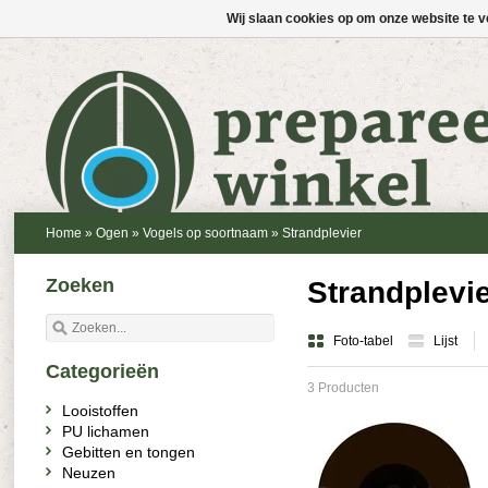
Wij slaan cookies op om onze website te v
Home
»
Ogen
»
Vogels op soortnaam
»
Strandplevier
Zoeken
Strandplevi
Foto-tabel
Lijst
Categorieën
3 Producten
Looistoffen
PU lichamen
Gebitten en tongen
Neuzen