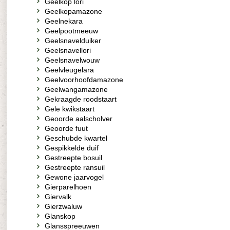
Geelkop lori
Geelkopamazone
Geelnekara
Geelpootmeeuw
Geelsnavelduiker
Geelsnavellori
Geelsnavelwouw
Geelvleugelara
Geelvoorhoofdamazone
Geelwangamazone
Gekraagde roodstaart
Gele kwikstaart
Geoorde aalscholver
Geoorde fuut
Geschubde kwartel
Gespikkelde duif
Gestreepte bosuil
Gestreepte ransuil
Gewone jaarvogel
Gierparelhoen
Giervalk
Gierzwaluw
Glanskop
Glansspreeuwen