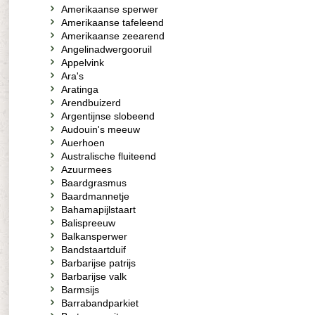
Amerikaanse sperwer
Amerikaanse tafeleend
Amerikaanse zeearend
Angelinadwergooruil
Appelvink
Ara's
Aratinga
Arendbuizerd
Argentijnse slobeend
Audouin's meeuw
Auerhoen
Australische fluiteend
Azuurmees
Baardgrasmus
Baardmannetje
Bahamapijlstaart
Balispreeuw
Balkansperwer
Bandstaartduif
Barbarijse patrijs
Barbarijse valk
Barmsijs
Barrabandparkiet