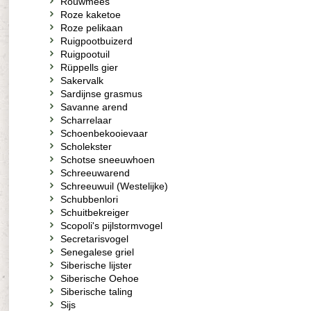
Rouwmees
Roze kaketoe
Roze pelikaan
Ruigpootbuizerd
Ruigpootuil
Rüppells gier
Sakervalk
Sardijnse grasmus
Savanne arend
Scharrelaar
Schoenbekooievaar
Scholekster
Schotse sneeuwhoen
Schreeuwarend
Schreeuwuil (Westelijke)
Schubbenlori
Schuitbekreiger
Scopoli's pijlstormvogel
Secretarisvogel
Senegalese griel
Siberische lijster
Siberische Oehoe
Siberische taling
Sijs