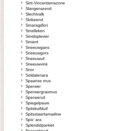
Sint-Vincentamazone
Slangenarend
Slechtvalk
Slobeend
Smaragdlori
Smelleken
Smidsplevier
Smient
Sneeuwgans
Sneeuwgors
Sneeuwuil
Sneeuwvink
Snor
Soldatenara
Spaanse mus
Sperwer
Sperwergrasmus
Sperweruil
Spiegelpauw
Spitskuifduif
Spitsstaartamadine
Spix' ara
Splendidparkiet
Sporenkievit