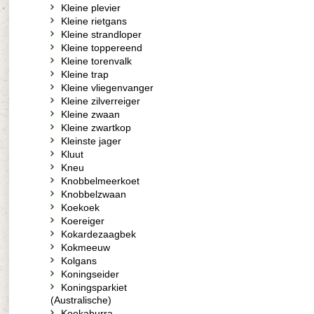
Kleine plevier
Kleine rietgans
Kleine strandloper
Kleine toppereend
Kleine torenvalk
Kleine trap
Kleine vliegenvanger
Kleine zilverreiger
Kleine zwaan
Kleine zwartkop
Kleinste jager
Kluut
Kneu
Knobbelmeerkoet
Knobbelzwaan
Koekoek
Koereiger
Kokardezaagbek
Kokmeeuw
Kolgans
Koningseider
Koningsparkiet
(Australische)
Kookaburra