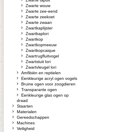
Zwarte tapuit
Zwarte wouw
Zwarte zee-eend
Zwarte zeekoet
Zwarte zwaan
Zwartkaplijster
Zwartkaplori
Zwartkop
Zwartkopmeeuw
Zwartkopcaique
Zwartrugfluitvogel
Zwartstuit lori
Zwartvleugel lori
Amfibiën en reptielen
Eenkleurige acryl ogen vogels
Bruine ogen voor zoogdieren
Transparante ogen
Eenkleurige glas ogen op
draad
Staarten
Materialen
Gereedschappen
Machines
Veiligheid