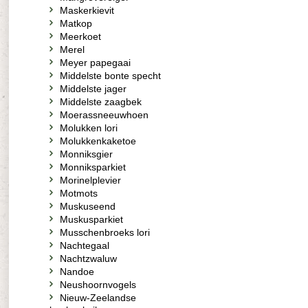
Maskerkievit
Matkop
Meerkoet
Merel
Meyer papegaai
Middelste bonte specht
Middelste jager
Middelste zaagbek
Moerassneeuwhoen
Molukken lori
Molukkenkaketoe
Monniksgier
Monniksparkiet
Morinelplevier
Motmots
Muskuseend
Muskusparkiet
Musschenbroeks lori
Nachtegaal
Nachtzwaluw
Nandoe
Neushoornvogels
Nieuw-Zeelandse