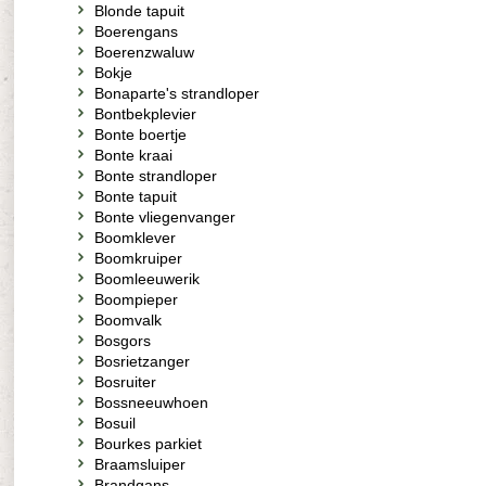
Blonde tapuit
Boerengans
Boerenzwaluw
Bokje
Bonaparte's strandloper
Bontbekplevier
Bonte boertje
Bonte kraai
Bonte strandloper
Bonte tapuit
Bonte vliegenvanger
Boomklever
Boomkruiper
Boomleeuwerik
Boompieper
Boomvalk
Bosgors
Bosrietzanger
Bosruiter
Bossneeuwhoen
Bosuil
Bourkes parkiet
Braamsluiper
Brandgans