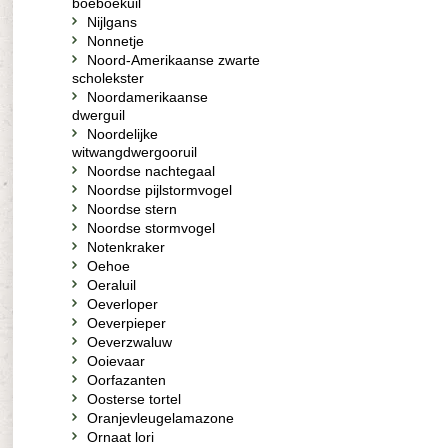
boeboekuil
Nijlgans
Nonnetje
Noord-Amerikaanse zwarte
scholekster
Noordamerikaanse
dwerguil
Noordelijke
witwangdwergooruil
Noordse nachtegaal
Noordse pijlstormvogel
Noordse stern
Noordse stormvogel
Notenkraker
Oehoe
Oeraluil
Oeverloper
Oeverpieper
Oeverzwaluw
Ooievaar
Oorfazanten
Oosterse tortel
Oranjevleugelamazone
Ornaat lori