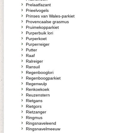
Prelaatfazant
Prieelvogels
Prinses van Wales-parkiet
Provencaalse grasmus
Pruimekopparkiet
Purperbuik lori
Purperkoet
Purperreiger
Putter
Raaf
Ralreiger
Ransuil
Regenbooglori
Regenboogparkiet
Regenwulp
Renkoekoek
Reuzenstern
Rietgans
Rietgors
Rietzanger
Ringmus
Ringsnaveleend
Ringsnavelmeeuw