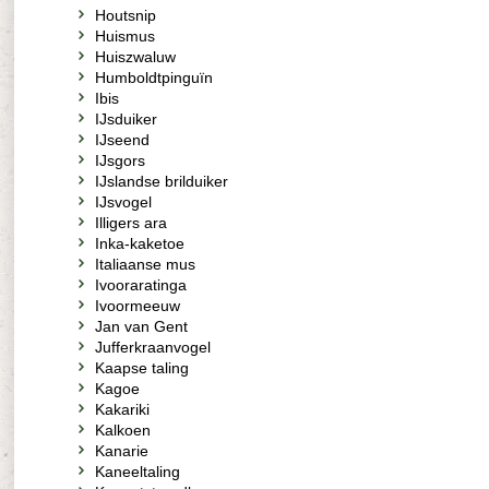
Houtsnip
Huismus
Huiszwaluw
Humboldtpinguïn
Ibis
IJsduiker
IJseend
IJsgors
IJslandse brilduiker
IJsvogel
Illigers ara
Inka-kaketoe
Italiaanse mus
Ivooraratinga
Ivoormeeuw
Jan van Gent
Jufferkraanvogel
Kaapse taling
Kagoe
Kakariki
Kalkoen
Kanarie
Kaneeltaling