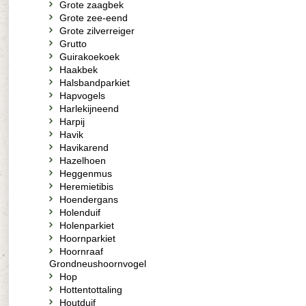
Grote zaagbek
Grote zee-eend
Grote zilverreiger
Grutto
Guirakoekoek
Haakbek
Halsbandparkiet
Hapvogels
Harlekijneend
Harpij
Havik
Havikarend
Hazelhoen
Heggenmus
Heremietibis
Hoendergans
Holenduif
Holenparkiet
Hoornparkiet
Hoornraaf
Grondneushoornvogel
Hop
Hottentottaling
Houtduif