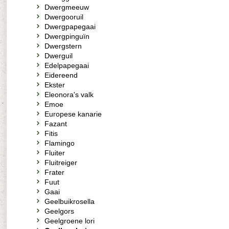
Dwergmeeuw
Dwergooruil
Dwergpapegaai
Dwergpinguïn
Dwergstern
Dwerguil
Edelpapegaai
Eidereend
Ekster
Eleonora's valk
Emoe
Europese kanarie
Fazant
Fitis
Flamingo
Fluiter
Fluitreiger
Frater
Fuut
Gaai
Geelbuikrosella
Geelgors
Geelgroene lori