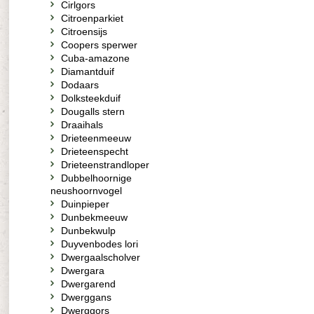
Cirlgors
Citroenparkiet
Citroensijs
Coopers sperwer
Cuba-amazone
Diamantduif
Dodaars
Dolksteekduif
Dougalls stern
Draaihals
Drieteenmeeuw
Drieteenspecht
Drieteenstrandloper
Dubbelhoornige
neushoornvogel
Duinpieper
Dunbekmeeuw
Dunbekwulp
Duyvenbodes lori
Dwergaalscholver
Dwergara
Dwergarend
Dwerggans
Dwerggors