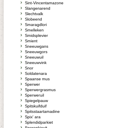
Sint-Vincentamazone
Slangenarend
Slechtvalk
Slobeend
Smaragdlori
Smelleken
Smidsplevier
Smient
Sneeuwgans
Sneeuwgors
Sneeuwuil
Sneeuwvink
Snor
Soldatenara
Spaanse mus
Sperwer
Sperwergrasmus
Sperweruil
Spiegelpauw
Spitskuifduif
Spitsstaartamadine
Spix' ara
Splendidparkiet
Sporenkievit