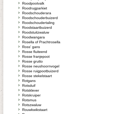
Roodpootvalk
Roodrugparkiet
Roodschouderara
Roodschouderbuizerd
Roodschoudertaling
Roodstaartbuizerd
Roodstuitzwaluw
Roodwangara
Rosella of Prachtrosella
Ross' gans
Rosse fluiteend
Rosse franjepoot
Rosse grutto
Rosse neushoornvogel
Rosse ruigpootbuizerd
Rosse stekelstaart
Rotgans
Rotsduif
Rotsklever
Rotskruiper
Rotsmus
Rotszwaluw
Rouwkwikstaart