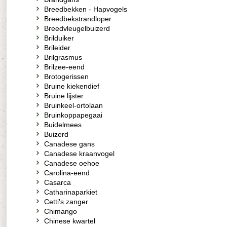
Breedbekken - Hapvogels
Breedbekstrandloper
Breedvleugelbuizerd
Brilduiker
Brileider
Brilgrasmus
Brilzee-eend
Brotogerissen
Bruine kiekendief
Bruine lijster
Bruinkeel-ortolaan
Bruinkoppapegaai
Buidelmees
Buizerd
Canadese gans
Canadese kraanvogel
Canadese oehoe
Carolina-eend
Casarca
Catharinaparkiet
Cetti's zanger
Chimango
Chinese kwartel