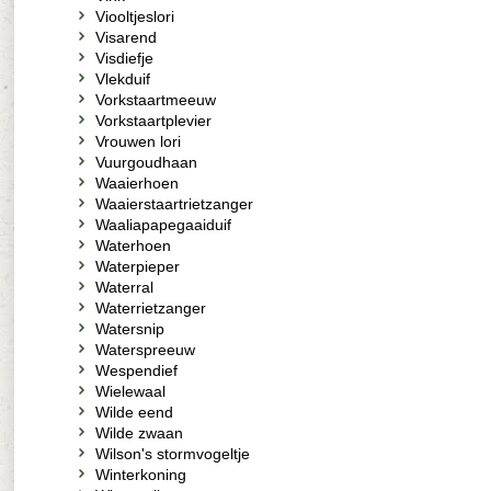
Viooltjeslori
Visarend
Visdiefje
Vlekduif
Vorkstaartmeeuw
Vorkstaartplevier
Vrouwen lori
Vuurgoudhaan
Waaierhoen
Waaierstaartrietzanger
Waaliapapegaaiduif
Waterhoen
Waterpieper
Waterral
Waterrietzanger
Watersnip
Waterspreeuw
Wespendief
Wielewaal
Wilde eend
Wilde zwaan
Wilson's stormvogeltje
Winterkoning