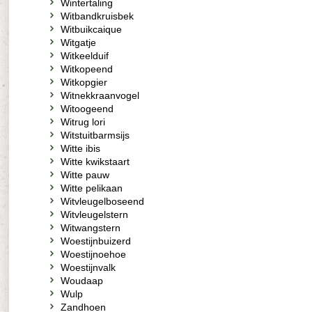
Wintertaling
Witbandkruisbek
Witbuikcaique
Witgatje
Witkeelduif
Witkopeend
Witkopgier
Witnekkraanvogel
Witoogeend
Witrug lori
Witstuitbarmsijs
Witte ibis
Witte kwikstaart
Witte pauw
Witte pelikaan
Witvleugelboseend
Witvleugelstern
Witwangstern
Woestijnbuizerd
Woestijnoehoe
Woestijnvalk
Woudaap
Wulp
Zandhoen