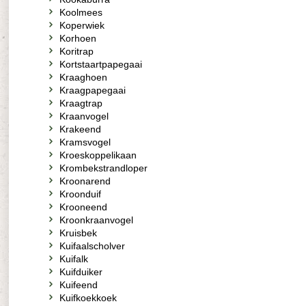
Koolmees
Koperwiek
Korhoen
Koritrap
Kortstaartpapegaai
Kraaghoen
Kraagpapegaai
Kraagtrap
Kraanvogel
Krakeend
Kramsvogel
Kroeskoppelikaan
Krombekstrandloper
Kroonarend
Kroonduif
Krooneend
Kroonkraanvogel
Kruisbek
Kuifaalscholver
Kuifalk
Kuifduiker
Kuifeend
Kuifkoekkoek