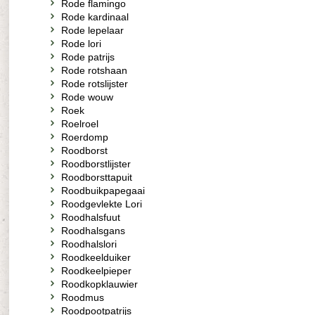
Rode flamingo
Rode kardinaal
Rode lepelaar
Rode lori
Rode patrijs
Rode rotshaan
Rode rotslijster
Rode wouw
Roek
Roelroel
Roerdomp
Roodborst
Roodborstlijster
Roodborsttapuit
Roodbuikpapegaai
Roodgevlekte Lori
Roodhalsfuut
Roodhalsgans
Roodhalslori
Roodkeelduiker
Roodkeelpieper
Roodkopklauwier
Roodmus
Roodpootpatrijs