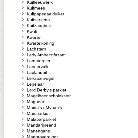
Kuifleeuwerik
Kuifmees
Kuifpapegaaiduiker
Kuifseriema
Kuifzaagbek
Kwak
Kwartel
Kwartelkoning
Lachstern
Lady Amherstfazant
Lammergier
Lannervalk
Laplanduil
Lelkraanvogel
Lepelaar
Lord Derby's parkiet
Magelhaenscholekster
Magoeari
Maina's / Mynah's
Maïsparkiet
Malabarparkiet
Mandarijneend
Manengans
Mangrovereiger