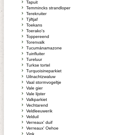
Tapuit
Temmincks strandloper
Terekruiter
Tjiftjaf
Toekans
Toerako's
Toppereend
Torenvalk
Tucumánamazone
Tuinfluiter
Tureluur
Turkse tortel
Turquoisineparkiet
Uilnachtzwaluw
Vaal stormvogeltje
Vale gier
Vale lijster
Valkparkiet
Vechtarend
Veldleeuwerik
Velduil
Verreaux' duif
Verreaux' Oehoe
Vink