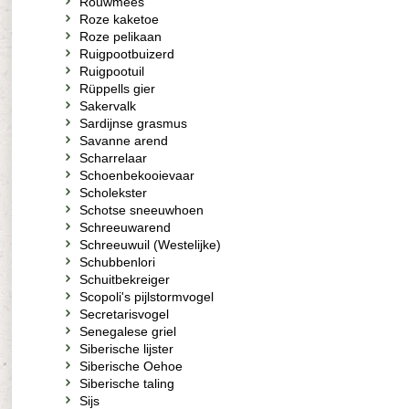
Rouwmees
Roze kaketoe
Roze pelikaan
Ruigpootbuizerd
Ruigpootuil
Rüppells gier
Sakervalk
Sardijnse grasmus
Savanne arend
Scharrelaar
Schoenbekooievaar
Scholekster
Schotse sneeuwhoen
Schreeuwarend
Schreeuwuil (Westelijke)
Schubbenlori
Schuitbekreiger
Scopoli's pijlstormvogel
Secretarisvogel
Senegalese griel
Siberische lijster
Siberische Oehoe
Siberische taling
Sijs