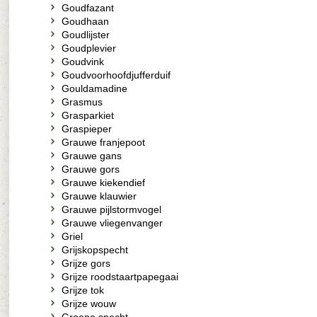
Goudfazant
Goudhaan
Goudlijster
Goudplevier
Goudvink
Goudvoorhoofdjufferduif
Gouldamadine
Grasmus
Grasparkiet
Graspieper
Grauwe franjepoot
Grauwe gans
Grauwe gors
Grauwe kiekendief
Grauwe klauwier
Grauwe pijlstormvogel
Grauwe vliegenvanger
Griel
Grijskopspecht
Grijze gors
Grijze roodstaartpapegaai
Grijze tok
Grijze wouw