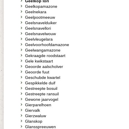
Geelkop lori
Geelkopamazone
Geelnekara
Geelpootmeeuw
Geelsnavelduiker
Geelsnavellori
Geelsnavelwouw
Geelvleugelara
Geelvoorhoofdamazone
Geelwangamazone
Gekraagde roodstaart
Gele kwikstaart
Geoorde aalscholver
Geoorde fuut
Geschubde kwartel
Gespikkelde duif
Gestreepte bosuil
Gestreepte ransuil
Gewone jaarvogel
Gierparelhoen
Giervalk
Gierzwaluw
Glanskop
Glansspreeuwen