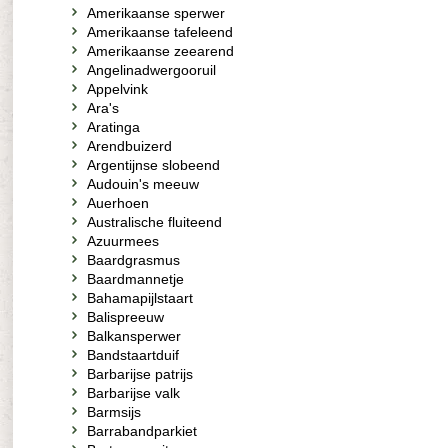
Amerikaanse sperwer
Amerikaanse tafeleend
Amerikaanse zeearend
Angelinadwergooruil
Appelvink
Ara's
Aratinga
Arendbuizerd
Argentijnse slobeend
Audouin's meeuw
Auerhoen
Australische fluiteend
Azuurmees
Baardgrasmus
Baardmannetje
Bahamapijlstaart
Balispreeuw
Balkansperwer
Bandstaartduif
Barbarijse patrijs
Barbarijse valk
Barmsijs
Barrabandparkiet