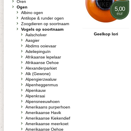
Oren
Ogen
5,00
Albino ogen
eur
Antilope & runder ogen
Zoogdieren op soortnaam
Vogels op soortnaam
Geelkop lori
Aalscholver
Aasgier
Abdims ooievaar
Adeliepinguïn
Afrikaanse lepelaar
Afrikaanse Oehoe
Alexanderparkiet
Alk (Gewone)
Alpengierzwaluw
Alpenheggenmus
Alpenkauw
Alpenkraai
Alpensneeuwhoen
Amerikaans purperhoen
Amerikaanse Havik
Amerikaanse Kiekendief
Amerikaanse meerkoet
Amerikaanse Oehoe