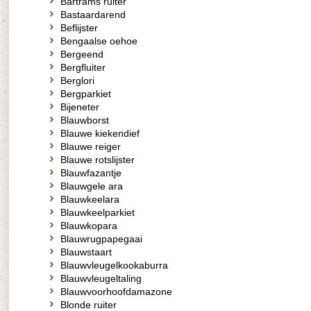
Bartrams ruiter
Bastaardarend
Beflijster
Bengaalse oehoe
Bergeend
Bergfluiter
Berglori
Bergparkiet
Bijeneter
Blauwborst
Blauwe kiekendief
Blauwe reiger
Blauwe rotslijster
Blauwfazantje
Blauwgele ara
Blauwkeelara
Blauwkeelparkiet
Blauwkopara
Blauwrugpapegaai
Blauwstaart
Blauwvleugelkookaburra
Blauwvleugeltaling
Blauwvoorhoofdamazone
Blonde ruiter