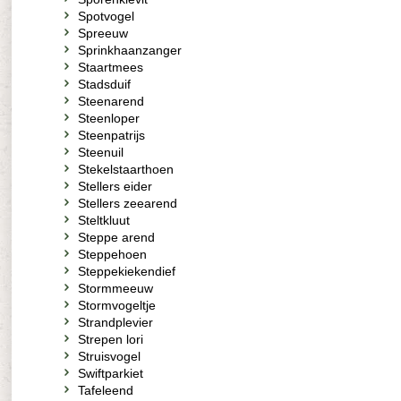
Spotvogel
Spreeuw
Sprinkhaanzanger
Staartmees
Stadsduif
Steenarend
Steenloper
Steenpatrijs
Steenuil
Stekelstaarthoen
Stellers eider
Stellers zeearend
Steltkluut
Steppe arend
Steppehoen
Steppekiekendief
Stormmeeuw
Stormvogeltje
Strandplevier
Strepen lori
Struisvogel
Swiftparkiet
Tafeleend