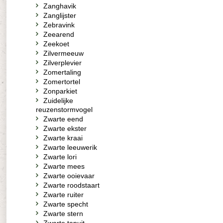
Zanghavik
Zanglijster
Zebravink
Zeearend
Zeekoet
Zilvermeeuw
Zilverplevier
Zomertaling
Zomertortel
Zonparkiet
Zuidelijke
reuzenstormvogel
Zwarte eend
Zwarte ekster
Zwarte kraai
Zwarte leeuwerik
Zwarte lori
Zwarte mees
Zwarte ooievaar
Zwarte roodstaart
Zwarte ruiter
Zwarte specht
Zwarte stern