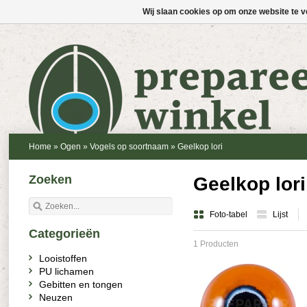
Wij slaan cookies op om onze website te v
Home
»
Ogen
»
Vogels op soortnaam
»
Geelkop lori
Zoeken
Geelkop lori
Foto-tabel
Lijst
Categorieën
1 Producten
Looistoffen
PU lichamen
Gebitten en tongen
Neuzen