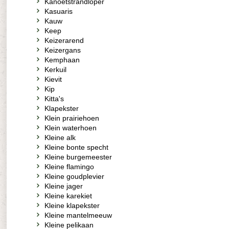
Kanoetstrandloper
Kasuaris
Kauw
Keep
Keizerarend
Keizergans
Kemphaan
Kerkuil
Kievit
Kip
Kitta's
Klapekster
Klein prairiehoen
Klein waterhoen
Kleine alk
Kleine bonte specht
Kleine burgemeester
Kleine flamingo
Kleine goudplevier
Kleine jager
Kleine karekiet
Kleine klapekster
Kleine mantelmeeuw
Kleine pelikaan