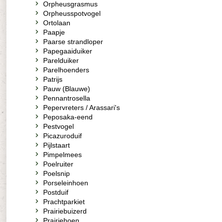
Orpheusgrasmus
Orpheusspotvogel
Ortolaan
Paapje
Paarse strandloper
Papegaaiduiker
Parelduiker
Parelhoenders
Patrijs
Pauw (Blauwe)
Pennantrosella
Pepervreters / Arassari's
Peposaka-eend
Pestvogel
Picazuroduif
Pijlstaart
Pimpelmees
Poelruiter
Poelsnip
Porseleinhoen
Postduif
Prachtparkiet
Prairiebuizerd
Prairiehoen