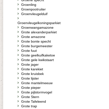
Groene specht
Groenling
Groenpootruiter
Groenvleugelduif
Groenvleugelkoningsparkiet
Groenwangamazone
Grote alexanderparkiet
Grote amazone
Grote bonte specht
Grote burgemeester
Grote fuut
Grote geelkuifkaketoe
Grote gele kwikstaart
Grote jager
Grote karekiet
Grote kruisbek
Grote lijster
Grote mantelmeeuw
Grote pieper
Grote pijlstormvogel
Grote Stern
Grote Tafeleend
Grote trap