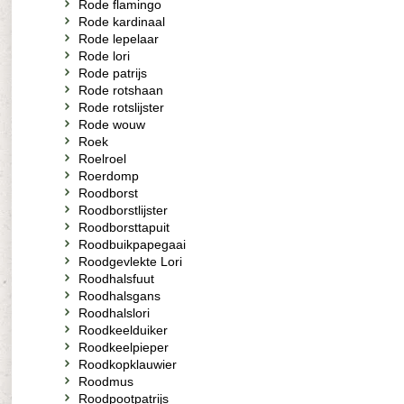
Rode flamingo
Rode kardinaal
Rode lepelaar
Rode lori
Rode patrijs
Rode rotshaan
Rode rotslijster
Rode wouw
Roek
Roelroel
Roerdomp
Roodborst
Roodborstlijster
Roodborsttapuit
Roodbuikpapegaai
Roodgevlekte Lori
Roodhalsfuut
Roodhalsgans
Roodhalslori
Roodkeelduiker
Roodkeelpieper
Roodkopklauwier
Roodmus
Roodpootpatrijs