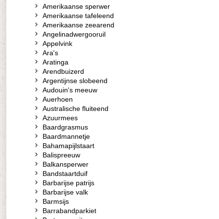
Amerikaanse sperwer
Amerikaanse tafeleend
Amerikaanse zeearend
Angelinadwergooruil
Appelvink
Ara's
Aratinga
Arendbuizerd
Argentijnse slobeend
Audouin's meeuw
Auerhoen
Australische fluiteend
Azuurmees
Baardgrasmus
Baardmannetje
Bahamapijlstaart
Balispreeuw
Balkansperwer
Bandstaartduif
Barbarijse patrijs
Barbarijse valk
Barmsijs
Barrabandparkiet