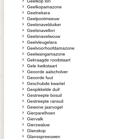
Geelkop lori
Geelkopamazone
Geelnekara
Geelpootmeeuw
Geelsnavelduiker
Geelsnavellori
Geelsnavelwouw
Geelvleugelara
Geelvoorhoofdamazone
Geelwangamazone
Gekraagde roodstaart
Gele kwikstaart
Geoorde aalscholver
Geoorde fuut
Geschubde kwartel
Gespikkelde duif
Gestreepte bosuil
Gestreepte ransuil
Gewone jaarvogel
Gierparelhoen
Giervalk
Gierzwaluw
Glanskop
Glansspreeuwen