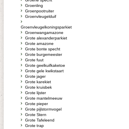
Groene specht
Groenling
Groenpootruiter
Groenvleugelduif
Groenvleugelkoningsparkiet
Groenwangamazone
Grote alexanderparkiet
Grote amazone
Grote bonte specht
Grote burgemeester
Grote fuut
Grote geelkuifkaketoe
Grote gele kwikstaart
Grote jager
Grote karekiet
Grote kruisbek
Grote lijster
Grote mantelmeeuw
Grote pieper
Grote pijlstormvogel
Grote Stern
Grote Tafeleend
Grote trap