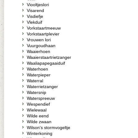
Viooltjeslori
Visarend
Visdiefje
Vlekduif
Vorkstaartmeeuw
Vorkstaartplevier
Vrouwen lori
Vuurgoudhaan
Waaierhoen
Waaierstaartrietzanger
Waaliapapegaaiduif
Waterhoen
Waterpieper
Waterral
Waterrietzanger
Watersnip
Waterspreeuw
Wespendief
Wielewaal
Wilde eend
Wilde zwaan
Wilson's stormvogeltje
Winterkoning