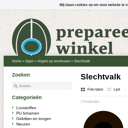
Wij slaan cookies op om onze website te v
Home
»
Ogen
»
Vogels op soortnaam
»
Slechtvalk
Zoeken
Slechtvalk
Foto-tabel
Lijst
Categorieën
3 Producten
Looistoffen
PU lichamen
Gebitten en tongen
Neuzen