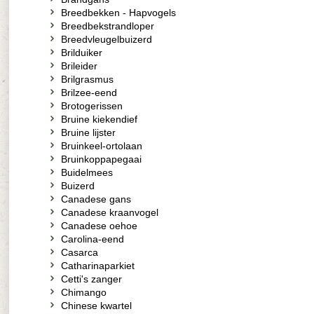
Breedbekken - Hapvogels
Breedbekstrandloper
Breedvleugelbuizerd
Brilduiker
Brileider
Brilgrasmus
Brilzee-eend
Brotogerissen
Bruine kiekendief
Bruine lijster
Bruinkeel-ortolaan
Bruinkoppapegaai
Buidelmees
Buizerd
Canadese gans
Canadese kraanvogel
Canadese oehoe
Carolina-eend
Casarca
Catharinaparkiet
Cetti's zanger
Chimango
Chinese kwartel