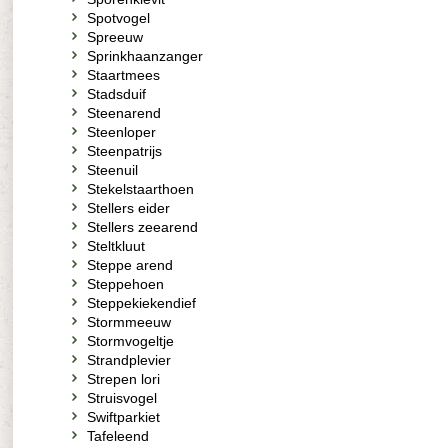
Spotvogel
Spreeuw
Sprinkhaanzanger
Staartmees
Stadsduif
Steenarend
Steenloper
Steenpatrijs
Steenuil
Stekelstaarthoen
Stellers eider
Stellers zeearend
Steltkluut
Steppe arend
Steppehoen
Steppekiekendief
Stormmeeuw
Stormvogeltje
Strandplevier
Strepen lori
Struisvogel
Swiftparkiet
Tafeleend