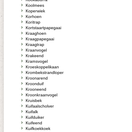
Koolmees
Koperwiek
Korhoen
Koritrap
Kortstaartpapegaai
Kraaghoen
Kraagpapegaai
Kraagtrap
Kraanvogel
Krakeend
Kramsvogel
Kroeskoppelikaan
Krombekstrandloper
Kroonarend
Kroonduif
Krooneend
Kroonkraanvogel
Kruisbek
Kuifaalscholver
Kuifalk
Kuifduiker
Kuifeend
Kuifkoekkoek