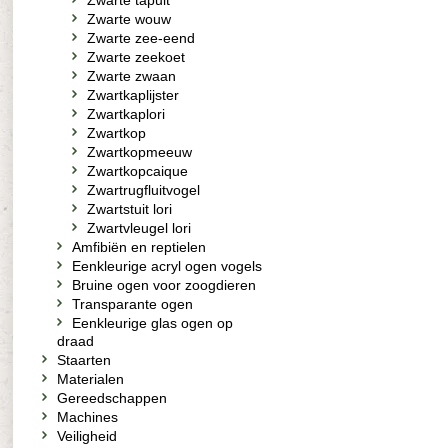
Zwarte tapuit
Zwarte wouw
Zwarte zee-eend
Zwarte zeekoet
Zwarte zwaan
Zwartkaplijster
Zwartkaplori
Zwartkop
Zwartkopmeeuw
Zwartkopcaique
Zwartrugfluitvogel
Zwartstuit lori
Zwartvleugel lori
Amfibiën en reptielen
Eenkleurige acryl ogen vogels
Bruine ogen voor zoogdieren
Transparante ogen
Eenkleurige glas ogen op
draad
Staarten
Materialen
Gereedschappen
Machines
Veiligheid