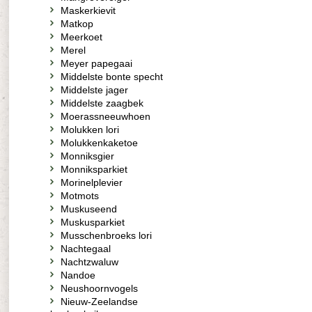
Maskerkievit
Matkop
Meerkoet
Merel
Meyer papegaai
Middelste bonte specht
Middelste jager
Middelste zaagbek
Moerassneeuwhoen
Molukken lori
Molukkenkaketoe
Monniksgier
Monniksparkiet
Morinelplevier
Motmots
Muskuseend
Muskusparkiet
Musschenbroeks lori
Nachtegaal
Nachtzwaluw
Nandoe
Neushoornvogels
Nieuw-Zeelandse