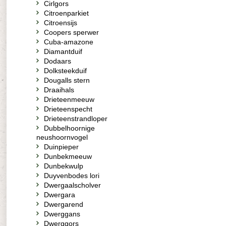
Cirlgors
Citroenparkiet
Citroensijs
Coopers sperwer
Cuba-amazone
Diamantduif
Dodaars
Dolksteekduif
Dougalls stern
Draaihals
Drieteenmeeuw
Drieteenspecht
Drieteenstrandloper
Dubbelhoornige
neushoornvogel
Duinpieper
Dunbekmeeuw
Dunbekwulp
Duyvenbodes lori
Dwergaalscholver
Dwergara
Dwergarend
Dwerggans
Dwerggors