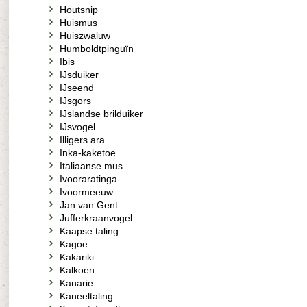
Houtsnip
Huismus
Huiszwaluw
Humboldtpinguïn
Ibis
IJsduiker
IJseend
IJsgors
IJslandse brilduiker
IJsvogel
Illigers ara
Inka-kaketoe
Italiaanse mus
Ivooraratinga
Ivoormeeuw
Jan van Gent
Jufferkraanvogel
Kaapse taling
Kagoe
Kakariki
Kalkoen
Kanarie
Kaneeltaling