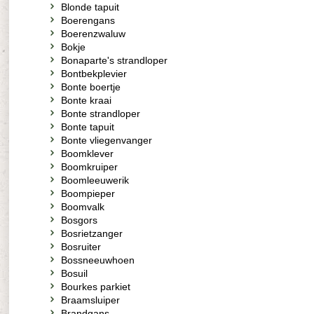
Blonde tapuit
Boerengans
Boerenzwaluw
Bokje
Bonaparte's strandloper
Bontbekplevier
Bonte boertje
Bonte kraai
Bonte strandloper
Bonte tapuit
Bonte vliegenvanger
Boomklever
Boomkruiper
Boomleeuwerik
Boompieper
Boomvalk
Bosgors
Bosrietzanger
Bosruiter
Bossneeuwhoen
Bosuil
Bourkes parkiet
Braamsluiper
Brandgans