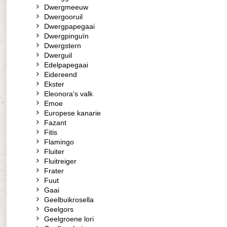
Dwergmeeuw
Dwergooruil
Dwergpapegaai
Dwergpinguïn
Dwergstern
Dwerguil
Edelpapegaai
Eidereend
Ekster
Eleonora's valk
Emoe
Europese kanarie
Fazant
Fitis
Flamingo
Fluiter
Fluitreiger
Frater
Fuut
Gaai
Geelbuikrosella
Geelgors
Geelgroene lori