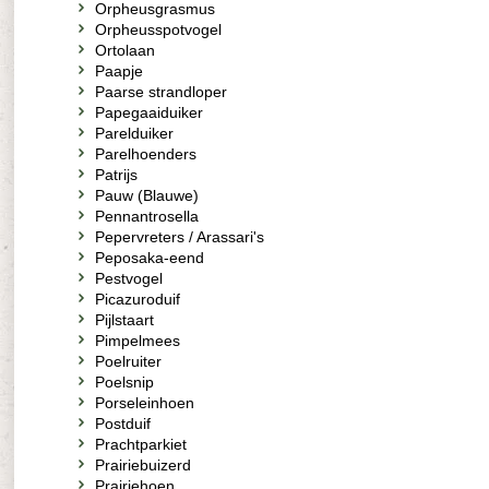
Orpheusgrasmus
Orpheusspotvogel
Ortolaan
Paapje
Paarse strandloper
Papegaaiduiker
Parelduiker
Parelhoenders
Patrijs
Pauw (Blauwe)
Pennantrosella
Pepervreters / Arassari's
Peposaka-eend
Pestvogel
Picazuroduif
Pijlstaart
Pimpelmees
Poelruiter
Poelsnip
Porseleinhoen
Postduif
Prachtparkiet
Prairiebuizerd
Prairiehoen