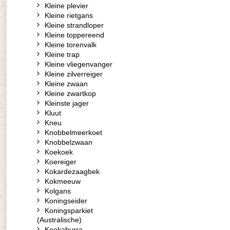
Kleine plevier
Kleine rietgans
Kleine strandloper
Kleine toppereend
Kleine torenvalk
Kleine trap
Kleine vliegenvanger
Kleine zilverreiger
Kleine zwaan
Kleine zwartkop
Kleinste jager
Kluut
Kneu
Knobbelmeerkoet
Knobbelzwaan
Koekoek
Koereiger
Kokardezaagbek
Kokmeeuw
Kolgans
Koningseider
Koningsparkiet
(Australische)
Kookaburra