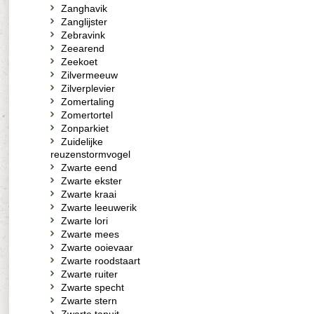
Zanghavik
Zanglijster
Zebravink
Zeearend
Zeekoet
Zilvermeeuw
Zilverplevier
Zomertaling
Zomertortel
Zonparkiet
Zuidelijke
reuzenstormvogel
Zwarte eend
Zwarte ekster
Zwarte kraai
Zwarte leeuwerik
Zwarte lori
Zwarte mees
Zwarte ooievaar
Zwarte roodstaart
Zwarte ruiter
Zwarte specht
Zwarte stern