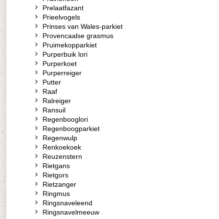
Prelaatfazant
Prieelvogels
Prinses van Wales-parkiet
Provencaalse grasmus
Pruimekopparkiet
Purperbuik lori
Purperkoet
Purperreiger
Putter
Raaf
Ralreiger
Ransuil
Regenbooglori
Regenboogparkiet
Regenwulp
Renkoekoek
Reuzenstern
Rietgans
Rietgors
Rietzanger
Ringmus
Ringsnaveleend
Ringsnavelmeeuw