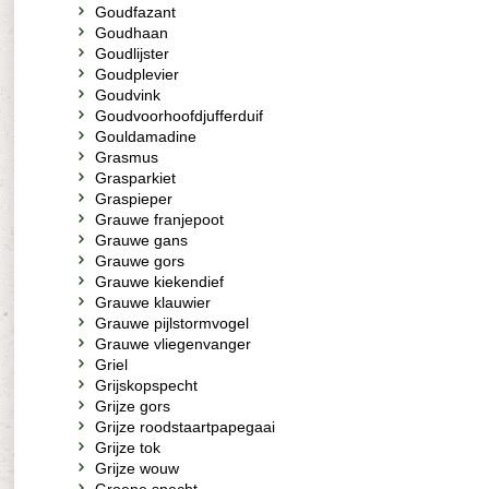
Goudfazant
Goudhaan
Goudlijster
Goudplevier
Goudvink
Goudvoorhoofdjufferduif
Gouldamadine
Grasmus
Grasparkiet
Graspieper
Grauwe franjepoot
Grauwe gans
Grauwe gors
Grauwe kiekendief
Grauwe klauwier
Grauwe pijlstormvogel
Grauwe vliegenvanger
Griel
Grijskopspecht
Grijze gors
Grijze roodstaartpapegaai
Grijze tok
Grijze wouw