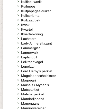
Kuifleeuwerik
Kuifmees
Kuifpapegaaiduiker
Kuifseriema
Kuifzaagbek
Kwak
Kwartel
Kwartelkoning
Lachstern
Lady Amherstfazant
Lammergier
Lannervalk
Laplanduil
Lelkraanvogel
Lepelaar
Lord Derby's parkiet
Magelhaenscholekster
Magoeari
Maina's / Mynah's
Maïsparkiet
Malabarparkiet
Mandarijneend
Manengans
Mangrovereiger