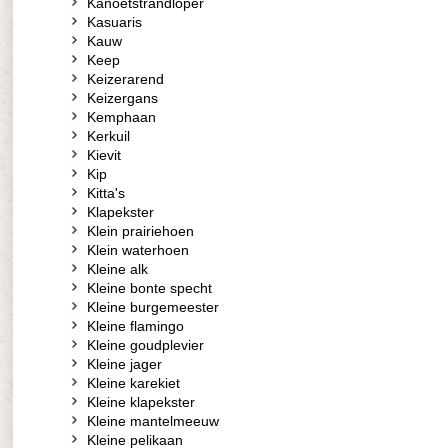
Kanoetstrandloper
Kasuaris
Kauw
Keep
Keizerarend
Keizergans
Kemphaan
Kerkuil
Kievit
Kip
Kitta's
Klapekster
Klein prairiehoen
Klein waterhoen
Kleine alk
Kleine bonte specht
Kleine burgemeester
Kleine flamingo
Kleine goudplevier
Kleine jager
Kleine karekiet
Kleine klapekster
Kleine mantelmeeuw
Kleine pelikaan