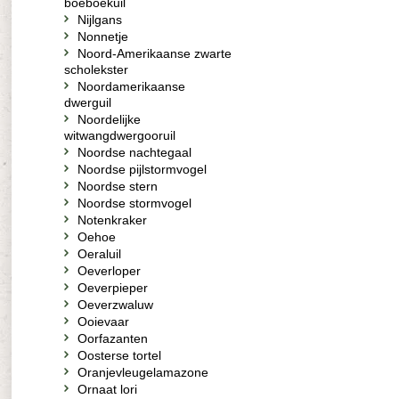
boeboekuil
Nijlgans
Nonnetje
Noord-Amerikaanse zwarte
scholekster
Noordamerikaanse
dwerguil
Noordelijke
witwangdwergooruil
Noordse nachtegaal
Noordse pijlstormvogel
Noordse stern
Noordse stormvogel
Notenkraker
Oehoe
Oeraluil
Oeverloper
Oeverpieper
Oeverzwaluw
Ooievaar
Oorfazanten
Oosterse tortel
Oranjevleugelamazone
Ornaat lori