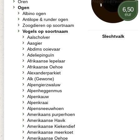
Oren
Ogen
6,50
Albino ogen
eur
Antilope & runder ogen
Zoogdieren op soortnaam
Vogels op soortnaam
Slechtvalk
Aalscholver
Aasgier
Abdims ooievaar
Adeliepinguïn
Afrikaanse lepelaar
Afrikaanse Oehoe
Alexanderparkiet
Alk (Gewone)
Alpengierzwaluw
Alpenheggenmus
Alpenkauw
Alpenkraai
Alpensneeuwhoen
Amerikaans purperhoen
Amerikaanse Havik
Amerikaanse Kiekendief
Amerikaanse meerkoet
Amerikaanse Oehoe