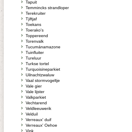
Tapuit
Temmincks strandloper
Terekruiter
Tjiftjaf
Toekans
Toerako's
Toppereend
Torenvalk
Tucumánamazone
Tuinfluiter
Tureluur
Turkse tortel
Turquoisineparkiet
Uilnachtzwaluw
Vaal stormvogeltje
Vale gier
Vale lijster
Valkparkiet
Vechtarend
Veldleeuwerik
Velduil
Verreaux' duif
Verreaux' Oehoe
Vink