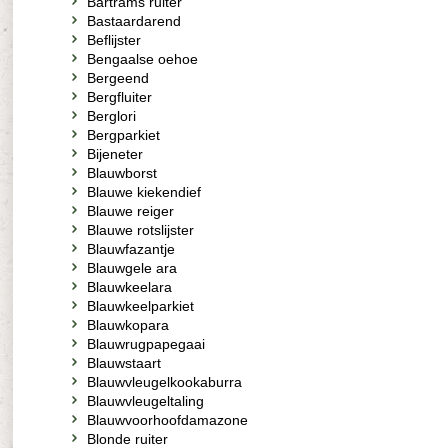
Bartrams ruiter
Bastaardarend
Beflijster
Bengaalse oehoe
Bergeend
Bergfluiter
Berglori
Bergparkiet
Bijeneter
Blauwborst
Blauwe kiekendief
Blauwe reiger
Blauwe rotslijster
Blauwfazantje
Blauwgele ara
Blauwkeelara
Blauwkeelparkiet
Blauwkopara
Blauwrugpapegaai
Blauwstaart
Blauwvleugelkookaburra
Blauwvleugeltaling
Blauwvoorhoofdamazone
Blonde ruiter