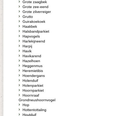
Grote zaagbek
Grote zee-eend
Grote zilverreiger
Grutto
Guirakoekoek
Haakbek
Halsbandparkiet
Hapvogels
Harlekijneend
Harpij
Havik
Havikarend
Hazelhoen
Heggenmus
Heremietibis
Hoendergans
Holenduif
Holenparkiet
Hoornparkiet
Hoornraaf
Grondneushoornvogel
Hop
Hottentottaling
Houtduif