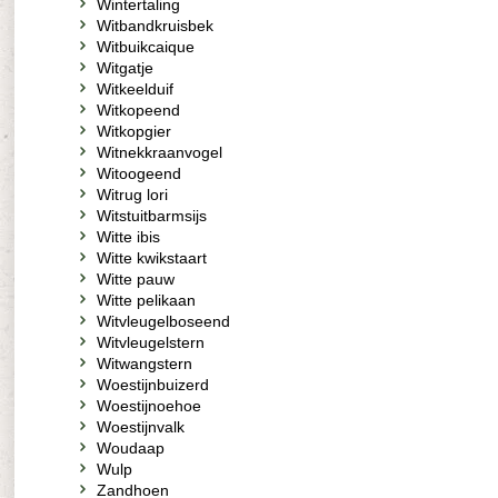
Wintertaling
Witbandkruisbek
Witbuikcaique
Witgatje
Witkeelduif
Witkopeend
Witkopgier
Witnekkraanvogel
Witoogeend
Witrug lori
Witstuitbarmsijs
Witte ibis
Witte kwikstaart
Witte pauw
Witte pelikaan
Witvleugelboseend
Witvleugelstern
Witwangstern
Woestijnbuizerd
Woestijnoehoe
Woestijnvalk
Woudaap
Wulp
Zandhoen