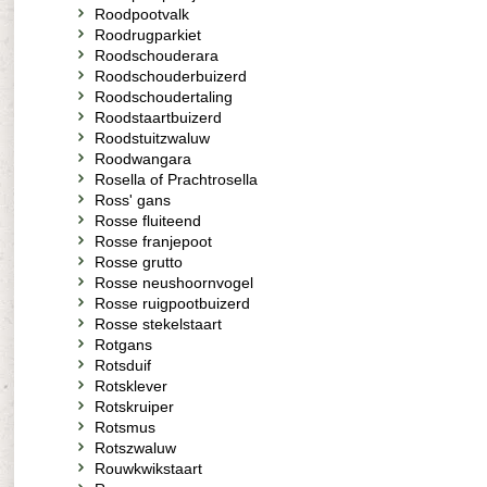
Roodpootvalk
Roodrugparkiet
Roodschouderara
Roodschouderbuizerd
Roodschoudertaling
Roodstaartbuizerd
Roodstuitzwaluw
Roodwangara
Rosella of Prachtrosella
Ross' gans
Rosse fluiteend
Rosse franjepoot
Rosse grutto
Rosse neushoornvogel
Rosse ruigpootbuizerd
Rosse stekelstaart
Rotgans
Rotsduif
Rotsklever
Rotskruiper
Rotsmus
Rotszwaluw
Rouwkwikstaart