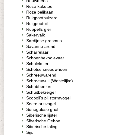
Rouwmees
Roze kaketoe
Roze pelikaan
Ruigpootbuizerd
Ruigpootuil
Rüppells gier
Sakervalk
Sardijnse grasmus
Savanne arend
Scharrelaar
Schoenbekooievaar
Scholekster
Schotse sneeuwhoen
Schreeuwarend
Schreeuwuil (Westelijke)
Schubbenlori
Schuitbekreiger
Scopoli's pijlstormvogel
Secretarisvogel
Senegalese griel
Siberische lijster
Siberische Oehoe
Siberische taling
Sijs