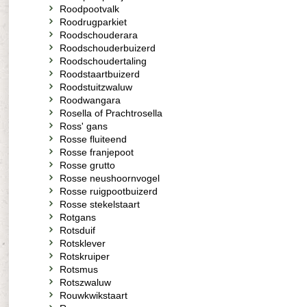
Roodpootvalk
Roodrugparkiet
Roodschouderara
Roodschouderbuizerd
Roodschoudertaling
Roodstaartbuizerd
Roodstuitzwaluw
Roodwangara
Rosella of Prachtrosella
Ross' gans
Rosse fluiteend
Rosse franjepoot
Rosse grutto
Rosse neushoornvogel
Rosse ruigpootbuizerd
Rosse stekelstaart
Rotgans
Rotsduif
Rotsklever
Rotskruiper
Rotsmus
Rotszwaluw
Rouwkwikstaart