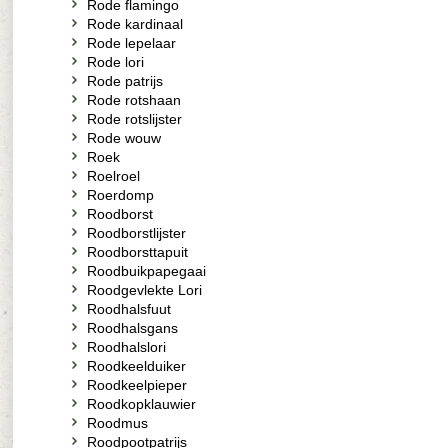
Rode flamingo
Rode kardinaal
Rode lepelaar
Rode lori
Rode patrijs
Rode rotshaan
Rode rotslijster
Rode wouw
Roek
Roelroel
Roerdomp
Roodborst
Roodborstlijster
Roodborsttapuit
Roodbuikpapegaai
Roodgevlekte Lori
Roodhalsfuut
Roodhalsgans
Roodhalslori
Roodkeelduiker
Roodkeelpieper
Roodkopklauwier
Roodmus
Roodpootpatrijs