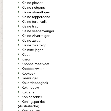
Kleine plevier
Kleine rietgans
Kleine strandloper
Kleine toppereend
Kleine torenvalk
Kleine trap
Kleine vliegenvanger
Kleine zilverreiger
Kleine zwaan
Kleine zwartkop
Kleinste jager
Kluut
Kneu
Knobbelmeerkoet
Knobbelzwaan
Koekoek
Koereiger
Kokardezaagbek
Kokmeeuw
Kolgans
Koningseider
Koningsparkiet
(Australische)
Kookaburra