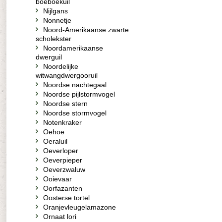
boeboekuil
Nijlgans
Nonnetje
Noord-Amerikaanse zwarte
scholekster
Noordamerikaanse
dwerguil
Noordelijke
witwangdwergooruil
Noordse nachtegaal
Noordse pijlstormvogel
Noordse stern
Noordse stormvogel
Notenkraker
Oehoe
Oeraluil
Oeverloper
Oeverpieper
Oeverzwaluw
Ooievaar
Oorfazanten
Oosterse tortel
Oranjevleugelamazone
Ornaat lori