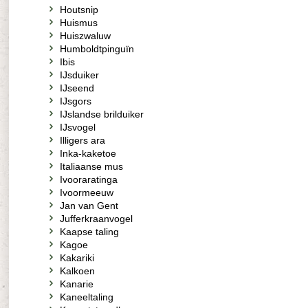
Houtsnip
Huismus
Huiszwaluw
Humboldtpinguïn
Ibis
IJsduiker
IJseend
IJsgors
IJslandse brilduiker
IJsvogel
Illigers ara
Inka-kaketoe
Italiaanse mus
Ivooraratinga
Ivoormeeuw
Jan van Gent
Jufferkraanvogel
Kaapse taling
Kagoe
Kakariki
Kalkoen
Kanarie
Kaneeltaling