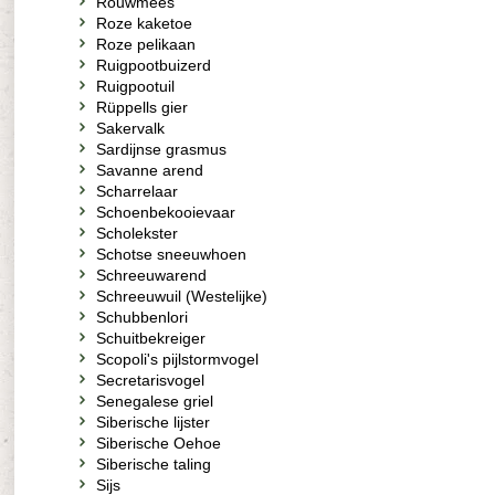
Rouwmees
Roze kaketoe
Roze pelikaan
Ruigpootbuizerd
Ruigpootuil
Rüppells gier
Sakervalk
Sardijnse grasmus
Savanne arend
Scharrelaar
Schoenbekooievaar
Scholekster
Schotse sneeuwhoen
Schreeuwarend
Schreeuwuil (Westelijke)
Schubbenlori
Schuitbekreiger
Scopoli's pijlstormvogel
Secretarisvogel
Senegalese griel
Siberische lijster
Siberische Oehoe
Siberische taling
Sijs