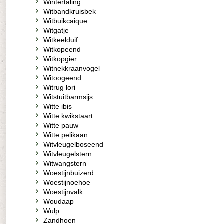
Wintertaling
Witbandkruisbek
Witbuikcaique
Witgatje
Witkeelduif
Witkopeend
Witkopgier
Witnekkraanvogel
Witoogeend
Witrug lori
Witstuitbarmsijs
Witte ibis
Witte kwikstaart
Witte pauw
Witte pelikaan
Witvleugelboseend
Witvleugelstern
Witwangstern
Woestijnbuizerd
Woestijnoehoe
Woestijnvalk
Woudaap
Wulp
Zandhoen