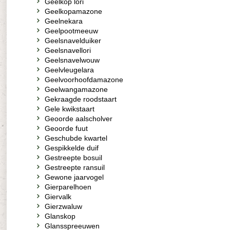
Geelkop lori
Geelkopamazone
Geelnekara
Geelpootmeeuw
Geelsnavelduiker
Geelsnavellori
Geelsnavelwouw
Geelvleugelara
Geelvoorhoofdamazone
Geelwangamazone
Gekraagde roodstaart
Gele kwikstaart
Geoorde aalscholver
Geoorde fuut
Geschubde kwartel
Gespikkelde duif
Gestreepte bosuil
Gestreepte ransuil
Gewone jaarvogel
Gierparelhoen
Giervalk
Gierzwaluw
Glanskop
Glansspreeuwen