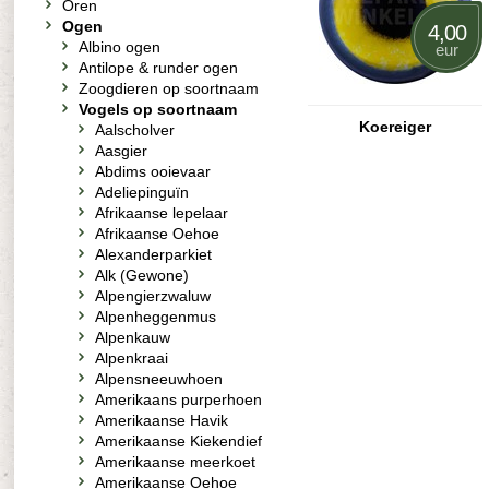
Oren
Ogen
4,00
Albino ogen
eur
Antilope & runder ogen
Zoogdieren op soortnaam
Vogels op soortnaam
Koereiger
Aalscholver
Aasgier
Abdims ooievaar
Adeliepinguïn
Afrikaanse lepelaar
Afrikaanse Oehoe
Alexanderparkiet
Alk (Gewone)
Alpengierzwaluw
Alpenheggenmus
Alpenkauw
Alpenkraai
Alpensneeuwhoen
Amerikaans purperhoen
Amerikaanse Havik
Amerikaanse Kiekendief
Amerikaanse meerkoet
Amerikaanse Oehoe