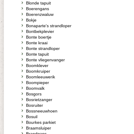
Blonde tapuit
Boerengans
Boerenzwaluw
Bokje
Bonaparte's strandloper
Bontbekplevier
Bonte boertje
Bonte kraai
Bonte strandloper
Bonte tapuit
Bonte vliegenvanger
Boomklever
Boomkruiper
Boomleeuwerik
Boompieper
Boomvalk
Bosgors
Bosrietzanger
Bosruiter
Bossneeuwhoen
Bosuil
Bourkes parkiet
Braamsluiper
Brandgans