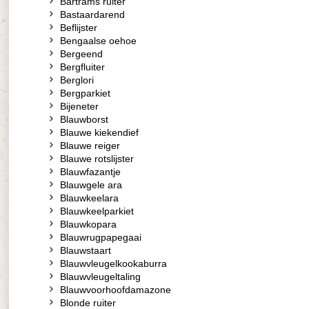
Bartrams ruiter
Bastaardarend
Beflijster
Bengaalse oehoe
Bergeend
Bergfluiter
Berglori
Bergparkiet
Bijeneter
Blauwborst
Blauwe kiekendief
Blauwe reiger
Blauwe rotslijster
Blauwfazantje
Blauwgele ara
Blauwkeelara
Blauwkeelparkiet
Blauwkopara
Blauwrugpapegaai
Blauwstaart
Blauwvleugelkookaburra
Blauwvleugeltaling
Blauwvoorhoofdamazone
Blonde ruiter