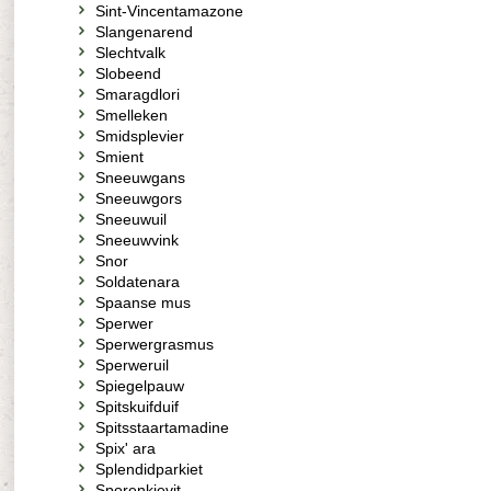
Sint-Vincentamazone
Slangenarend
Slechtvalk
Slobeend
Smaragdlori
Smelleken
Smidsplevier
Smient
Sneeuwgans
Sneeuwgors
Sneeuwuil
Sneeuwvink
Snor
Soldatenara
Spaanse mus
Sperwer
Sperwergrasmus
Sperweruil
Spiegelpauw
Spitskuifduif
Spitsstaartamadine
Spix' ara
Splendidparkiet
Sporenkievit