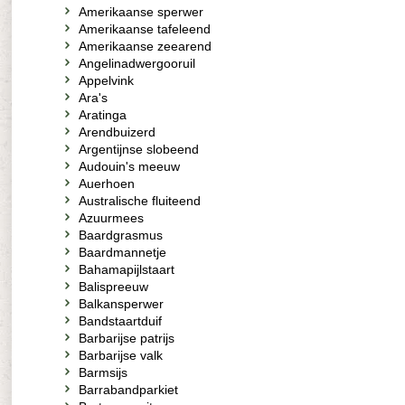
Amerikaanse sperwer
Amerikaanse tafeleend
Amerikaanse zeearend
Angelinadwergooruil
Appelvink
Ara's
Aratinga
Arendbuizerd
Argentijnse slobeend
Audouin's meeuw
Auerhoen
Australische fluiteend
Azuurmees
Baardgrasmus
Baardmannetje
Bahamapijlstaart
Balispreeuw
Balkansperwer
Bandstaartduif
Barbarijse patrijs
Barbarijse valk
Barmsijs
Barrabandparkiet