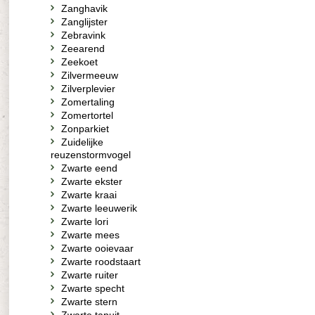
Zanghavik
Zanglijster
Zebravink
Zeearend
Zeekoet
Zilvermeeuw
Zilverplevier
Zomertaling
Zomertortel
Zonparkiet
Zuidelijke
reuzenstormvogel
Zwarte eend
Zwarte ekster
Zwarte kraai
Zwarte leeuwerik
Zwarte lori
Zwarte mees
Zwarte ooievaar
Zwarte roodstaart
Zwarte ruiter
Zwarte specht
Zwarte stern