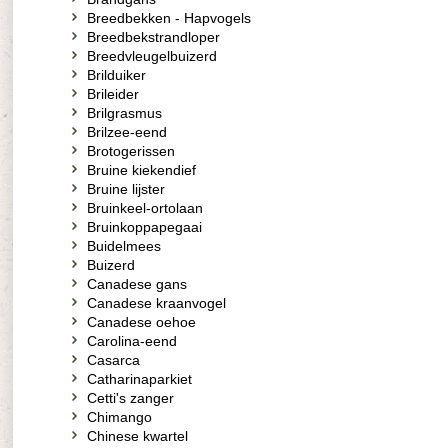
Breedbekken - Hapvogels
Breedbekstrandloper
Breedvleugelbuizerd
Brilduiker
Brileider
Brilgrasmus
Brilzee-eend
Brotogerissen
Bruine kiekendief
Bruine lijster
Bruinkeel-ortolaan
Bruinkoppapegaai
Buidelmees
Buizerd
Canadese gans
Canadese kraanvogel
Canadese oehoe
Carolina-eend
Casarca
Catharinaparkiet
Cetti's zanger
Chimango
Chinese kwartel