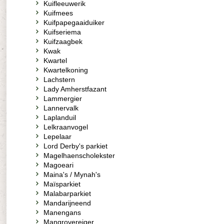
Kuifleeuwerik
Kuifmees
Kuifpapegaaiduiker
Kuifseriema
Kuifzaagbek
Kwak
Kwartel
Kwartelkoning
Lachstern
Lady Amherstfazant
Lammergier
Lannervalk
Laplanduil
Lelkraanvogel
Lepelaar
Lord Derby's parkiet
Magelhaenscholekster
Magoeari
Maina's / Mynah's
Maïsparkiet
Malabarparkiet
Mandarijneend
Manengans
Mangrovereiger