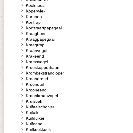
Koolmees
Koperwiek
Korhoen
Koritrap
Kortstaartpapegaai
Kraaghoen
Kraagpapegaai
Kraagtrap
Kraanvogel
Krakeend
Kramsvogel
Kroeskoppelikaan
Krombekstrandloper
Kroonarend
Kroonduif
Krooneend
Kroonkraanvogel
Kruisbek
Kuifaalscholver
Kuifalk
Kuifduiker
Kuifeend
Kuifkoekkoek