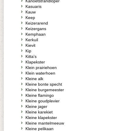
Kanoetstrandloper
Kasuaris
Kauw
Keep
Keizerarend
Keizergans
Kemphaan
Kerkuil
Kievit
Kip
Kitta's
Klapekster
Klein prairiehoen
Klein waterhoen
Kleine alk
Kleine bonte specht
Kleine burgemeester
Kleine flamingo
Kleine goudplevier
Kleine jager
Kleine karekiet
Kleine klapekster
Kleine mantelmeeuw
Kleine pelikaan