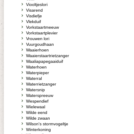
Viooltjeslori
Visarend
Visdiefje
Vlekduif
Vorkstaartmeeuw
Vorkstaartplevier
Vrouwen lori
Vuurgoudhaan
Waaierhoen
Waaierstaartrietzanger
Waaliapapegaaiduif
Waterhoen
Waterpieper
Waterral
Waterrietzanger
Watersnip
Waterspreeuw
Wespendief
Wielewaal
Wilde eend
Wilde zwaan
Wilson's stormvogeltje
Winterkoning