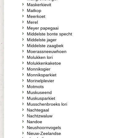
Maskerkievit
Matkop
Meerkoet
Merel
Meyer papegaai
Middelste bonte specht
Middelste jager
Middelste zaagbek
Moerassneeuwhoen
Molukken lori
Molukkenkaketoe
Monniksgier
Monniksparkiet
Morinelplevier
Motmots
Muskuseend
Muskusparkiet
Musschenbroeks lori
Nachtegaal
Nachtzwaluw
Nandoe
Neushoornvogels
Nieuw-Zeelandse