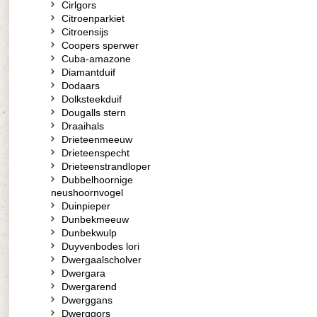
Cirlgors
Citroenparkiet
Citroensijs
Coopers sperwer
Cuba-amazone
Diamantduif
Dodaars
Dolksteekduif
Dougalls stern
Draaihals
Drieteenmeeuw
Drieteenspecht
Drieteenstrandloper
Dubbelhoornige
neushoornvogel
Duinpieper
Dunbekmeeuw
Dunbekwulp
Duyvenbodes lori
Dwergaalscholver
Dwergara
Dwergarend
Dwerggans
Dwerggors