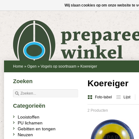
Wij slaan cookies op om onze website te v
Home
»
Ogen
»
Vogels op soortnaam
»
Koereiger
Zoeken
Koereiger
Foto-tabel
Lijst
Categorieën
2 Producten
Looistoffen
PU lichamen
Gebitten en tongen
Neuzen