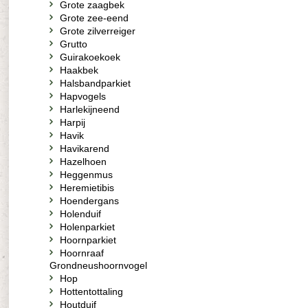
Grote zaagbek
Grote zee-eend
Grote zilverreiger
Grutto
Guirakoekoek
Haakbek
Halsbandparkiet
Hapvogels
Harlekijneend
Harpij
Havik
Havikarend
Hazelhoen
Heggenmus
Heremietibis
Hoendergans
Holenduif
Holenparkiet
Hoornparkiet
Hoornraaf
Grondneushoornvogel
Hop
Hottentottaling
Houtduif