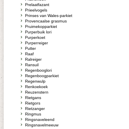
Prelaatfazant
Prieelvogels
Prinses van Wales-parkiet
Provencaalse grasmus
Pruimekopparkiet
Purperbuik lori
Purperkoet
Purperreiger
Putter
Raaf
Ralreiger
Ransuil
Regenbooglori
Regenboogparkiet
Regenwulp
Renkoekoek
Reuzenstern
Rietgans
Rietgors
Rietzanger
Ringmus
Ringsnaveleend
Ringsnavelmeeuw