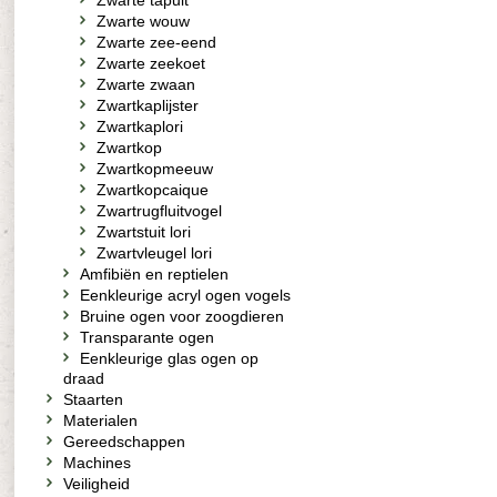
Zwarte tapuit
Zwarte wouw
Zwarte zee-eend
Zwarte zeekoet
Zwarte zwaan
Zwartkaplijster
Zwartkaplori
Zwartkop
Zwartkopmeeuw
Zwartkopcaique
Zwartrugfluitvogel
Zwartstuit lori
Zwartvleugel lori
Amfibiën en reptielen
Eenkleurige acryl ogen vogels
Bruine ogen voor zoogdieren
Transparante ogen
Eenkleurige glas ogen op
draad
Staarten
Materialen
Gereedschappen
Machines
Veiligheid