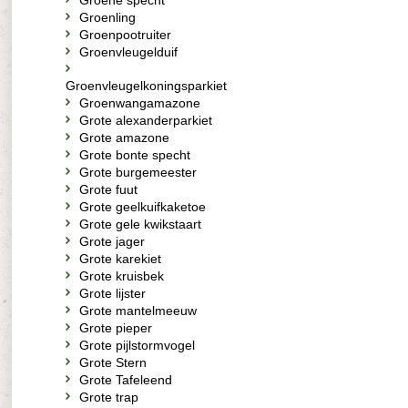
Groene specht
Groenling
Groenpootruiter
Groenvleugelduif
Groenvleugelkoningsparkiet
Groenwangamazone
Grote alexanderparkiet
Grote amazone
Grote bonte specht
Grote burgemeester
Grote fuut
Grote geelkuifkaketoe
Grote gele kwikstaart
Grote jager
Grote karekiet
Grote kruisbek
Grote lijster
Grote mantelmeeuw
Grote pieper
Grote pijlstormvogel
Grote Stern
Grote Tafeleend
Grote trap