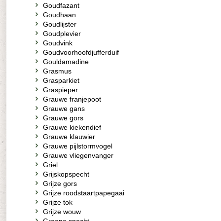
Goudfazant
Goudhaan
Goudlijster
Goudplevier
Goudvink
Goudvoorhoofdjufferduif
Gouldamadine
Grasmus
Grasparkiet
Graspieper
Grauwe franjepoot
Grauwe gans
Grauwe gors
Grauwe kiekendief
Grauwe klauwier
Grauwe pijlstormvogel
Grauwe vliegenvanger
Griel
Grijskopspecht
Grijze gors
Grijze roodstaartpapegaai
Grijze tok
Grijze wouw