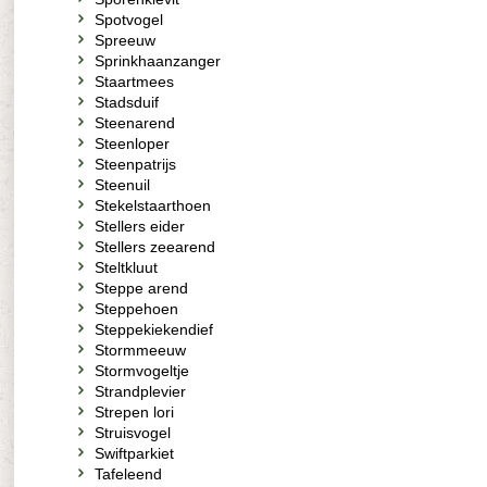
Spotvogel
Spreeuw
Sprinkhaanzanger
Staartmees
Stadsduif
Steenarend
Steenloper
Steenpatrijs
Steenuil
Stekelstaarthoen
Stellers eider
Stellers zeearend
Steltkluut
Steppe arend
Steppehoen
Steppekiekendief
Stormmeeuw
Stormvogeltje
Strandplevier
Strepen lori
Struisvogel
Swiftparkiet
Tafeleend