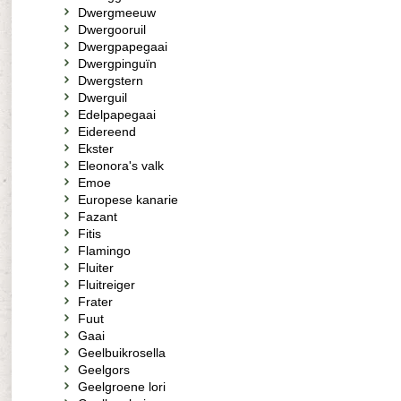
Dwergmeeuw
Dwergooruil
Dwergpapegaai
Dwergpinguïn
Dwergstern
Dwerguil
Edelpapegaai
Eidereend
Ekster
Eleonora's valk
Emoe
Europese kanarie
Fazant
Fitis
Flamingo
Fluiter
Fluitreiger
Frater
Fuut
Gaai
Geelbuikrosella
Geelgors
Geelgroene lori