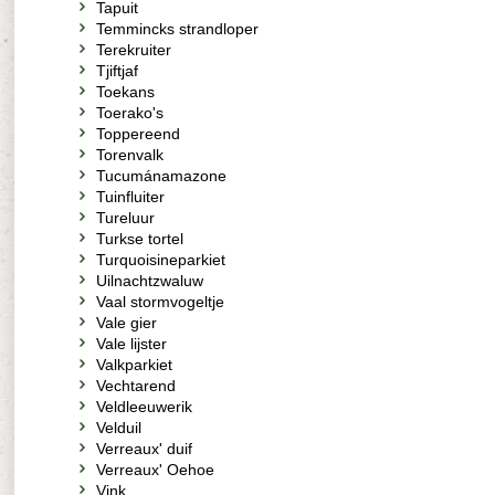
Tapuit
Temmincks strandloper
Terekruiter
Tjiftjaf
Toekans
Toerako's
Toppereend
Torenvalk
Tucumánamazone
Tuinfluiter
Tureluur
Turkse tortel
Turquoisineparkiet
Uilnachtzwaluw
Vaal stormvogeltje
Vale gier
Vale lijster
Valkparkiet
Vechtarend
Veldleeuwerik
Velduil
Verreaux' duif
Verreaux' Oehoe
Vink