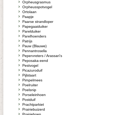
Orpheusgrasmus
Orpheusspotvogel
Ortolaan
Paapje
Paarse strandloper
Papegaaiduiker
Parelduiker
Parelhoenders
Patrijs
Pauw (Blauwe)
Pennantrosella
Pepervreters / Arassari's
Peposaka-eend
Pestvogel
Picazuroduif
Pijlstaart
Pimpelmees
Poelruiter
Poelsnip
Porseleinhoen
Postduif
Prachtparkiet
Prairiebuizerd
Prairiehoen