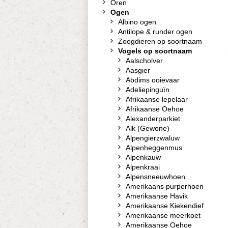
Oren
Ogen
Albino ogen
Antilope & runder ogen
Zoogdieren op soortnaam
Vogels op soortnaam
Aalscholver
Aasgier
Abdims ooievaar
Adeliepinguïn
Afrikaanse lepelaar
Afrikaanse Oehoe
Alexanderparkiet
Alk (Gewone)
Alpengierzwaluw
Alpenheggenmus
Alpenkauw
Alpenkraai
Alpensneeuwhoen
Amerikaans purperhoen
Amerikaanse Havik
Amerikaanse Kiekendief
Amerikaanse meerkoet
Amerikaanse Oehoe