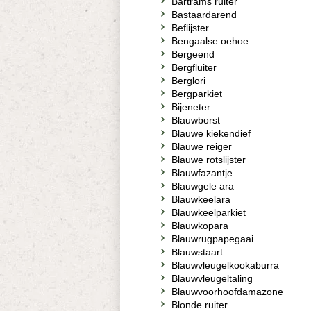
Bartrams ruiter
Bastaardarend
Beflijster
Bengaalse oehoe
Bergeend
Bergfluiter
Berglori
Bergparkiet
Bijeneter
Blauwborst
Blauwe kiekendief
Blauwe reiger
Blauwe rotslijster
Blauwfazantje
Blauwgele ara
Blauwkeelara
Blauwkeelparkiet
Blauwkopara
Blauwrugpapegaai
Blauwstaart
Blauwvleugelkookaburra
Blauwvleugeltaling
Blauwvoorhoofdamazone
Blonde ruiter