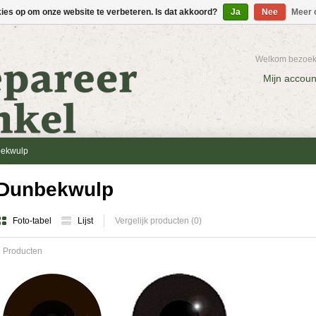
kies op om onze website te verbeteren. Is dat akkoord?
Ja
Nee
Meer 
Welkom bezoeke
Mijn accoun
ekwulp
Dunbekwulp
Foto-tabel
Lijst
Vergelijk producten (0)
 Producten