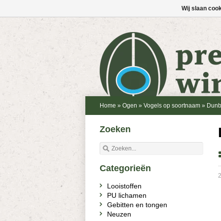
Wij slaan coo
Home
»
Ogen
»
Vogels op soortnaam
»
Dunb
Zoeken
Categorieën
2
Looistoffen
PU lichamen
Gebitten en tongen
Neuzen