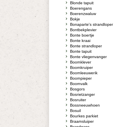
Blonde tapuit
Boerengans
Boerenzwaluw
Bokje
Bonaparte's strandloper
Bontbekplevier
Bonte boertje
Bonte kraai
Bonte strandloper
Bonte tapuit
Bonte vliegenvanger
Boomklever
Boomkruiper
Boomleeuwerik
Boompieper
Boomvalk
Bosgors
Bosrietzanger
Bosruiter
Bossneeuwhoen
Bosuil
Bourkes parkiet
Braamsluiper
Brandgans