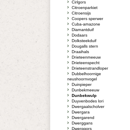
Cirlgors
Citroenparkiet
Citroensijs
Coopers sperwer
Cuba-amazone
Diamantduif
Dodaars
Dolksteekduif
Dougalls stern
Draaihals
Drieteenmeeuw
Drieteenspecht
Drieteenstrandloper
Dubbelhoornige
neushoornvogel
Duinpieper
Dunbekmeeuw
Dunbekwulp
Duyvenbodes lori
Dwergaalscholver
Dwergara
Dwergarend
Dwerggans
Dwerggors