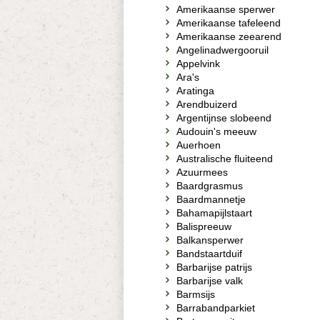
Amerikaanse sperwer
Amerikaanse tafeleend
Amerikaanse zeearend
Angelinadwergooruil
Appelvink
Ara's
Aratinga
Arendbuizerd
Argentijnse slobeend
Audouin's meeuw
Auerhoen
Australische fluiteend
Azuurmees
Baardgrasmus
Baardmannetje
Bahamapijlstaart
Balispreeuw
Balkansperwer
Bandstaartduif
Barbarijse patrijs
Barbarijse valk
Barmsijs
Barrabandparkiet