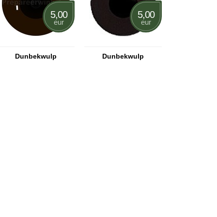
5,00
5,00
eur
eur
Dunbekwulp
Dunbekwulp