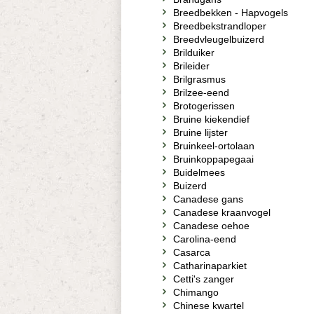
Breedbekken - Hapvogels
Breedbekstrandloper
Breedvleugelbuizerd
Brilduiker
Brileider
Brilgrasmus
Brilzee-eend
Brotogerissen
Bruine kiekendief
Bruine lijster
Bruinkeel-ortolaan
Bruinkoppapegaai
Buidelmees
Buizerd
Canadese gans
Canadese kraanvogel
Canadese oehoe
Carolina-eend
Casarca
Catharinaparkiet
Cetti's zanger
Chimango
Chinese kwartel