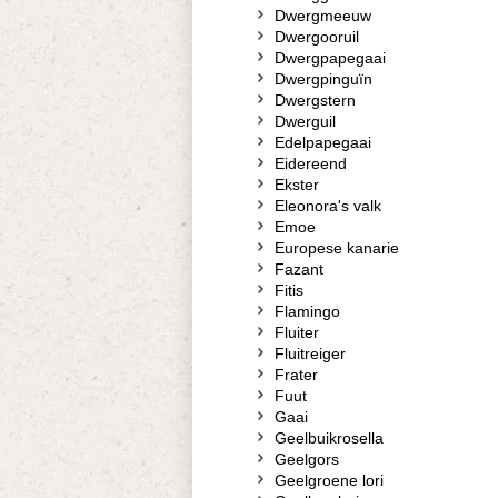
Dwergmeeuw
Dwergooruil
Dwergpapegaai
Dwergpinguïn
Dwergstern
Dwerguil
Edelpapegaai
Eidereend
Ekster
Eleonora's valk
Emoe
Europese kanarie
Fazant
Fitis
Flamingo
Fluiter
Fluitreiger
Frater
Fuut
Gaai
Geelbuikrosella
Geelgors
Geelgroene lori