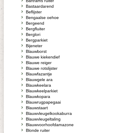
Bartrams ruiter
Bastaardarend
Beflijster
Bengaalse oehoe
Bergeend
Bergfluiter
Berglori
Bergparkiet
Bijeneter
Blauwborst
Blauwe kiekendief
Blauwe reiger
Blauwe rotslijster
Blauwfazantje
Blauwgele ara
Blauwkeelara
Blauwkeelparkiet
Blauwkopara
Blauwrugpapegaai
Blauwstaart
Blauwvleugelkookaburra
Blauwvleugeltaling
Blauwvoorhoofdamazone
Blonde ruiter