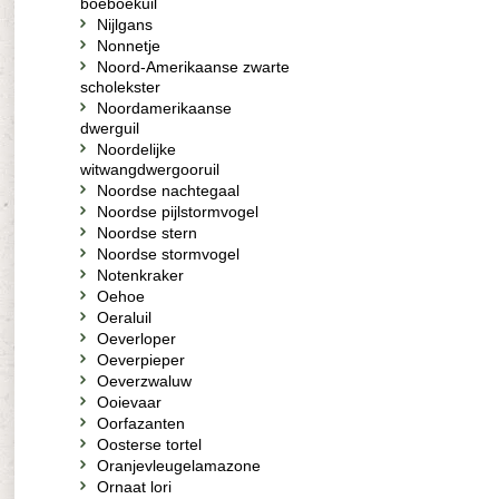
boeboekuil
Nijlgans
Nonnetje
Noord-Amerikaanse zwarte
scholekster
Noordamerikaanse
dwerguil
Noordelijke
witwangdwergooruil
Noordse nachtegaal
Noordse pijlstormvogel
Noordse stern
Noordse stormvogel
Notenkraker
Oehoe
Oeraluil
Oeverloper
Oeverpieper
Oeverzwaluw
Ooievaar
Oorfazanten
Oosterse tortel
Oranjevleugelamazone
Ornaat lori