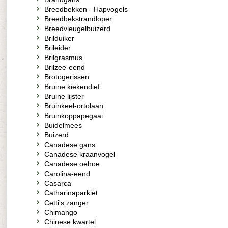
Breedbekken - Hapvogels
Breedbekstrandloper
Breedvleugelbuizerd
Brilduiker
Brileider
Brilgrasmus
Brilzee-eend
Brotogerissen
Bruine kiekendief
Bruine lijster
Bruinkeel-ortolaan
Bruinkoppapegaai
Buidelmees
Buizerd
Canadese gans
Canadese kraanvogel
Canadese oehoe
Carolina-eend
Casarca
Catharinaparkiet
Cetti's zanger
Chimango
Chinese kwartel