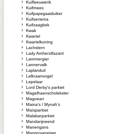
Kuifleeuwerik
Kuifmees
Kuifpapegaaiduiker
Kuifseriema
Kuifzaagbek
Kwak
Kwartel
Kwartelkoning
Lachstern
Lady Amherstfazant
Lammergier
Lannervalk
Laplanduil
Lelkraanvogel
Lepelaar
Lord Derby's parkiet
Magelhaenscholekster
Magoeari
Maina's / Mynah's
Maïsparkiet
Malabarparkiet
Mandarijneend
Manengans
Mangrovereiger