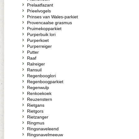
Prelaatfazant
Prieelvogels
Prinses van Wales-parkiet
Provencaalse grasmus
Pruimekopparkiet
Purperbuik lori
Purperkoet
Purperreiger
Putter
Raaf
Ralreiger
Ransuil
Regenbooglori
Regenboogparkiet
Regenwulp
Renkoekoek
Reuzenstern
Rietgans
Rietgors
Rietzanger
Ringmus
Ringsnaveleend
Ringsnavelmeeuw