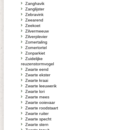
Zanghavik
Zanglijster
Zebravink
Zeearend
Zeekoet
Zilvermeeuw
Zilverplevier
Zomertaling
Zomertortel
Zonparkiet
Zuidelijke
reuzenstormvogel
Zwarte eend
Zwarte ekster
Zwarte kraai
Zwarte leeuwerik
Zwarte lori
Zwarte mees
Zwarte ooievaar
Zwarte roodstaart
Zwarte ruiter
Zwarte specht
Zwarte stern