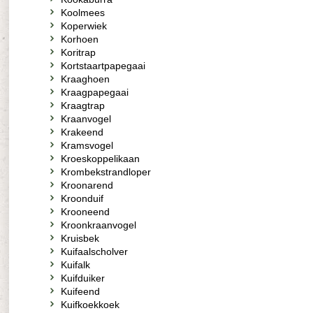
Koolmees
Koperwiek
Korhoen
Koritrap
Kortstaartpapegaai
Kraaghoen
Kraagpapegaai
Kraagtrap
Kraanvogel
Krakeend
Kramsvogel
Kroeskoppelikaan
Krombekstrandloper
Kroonarend
Kroonduif
Krooneend
Kroonkraanvogel
Kruisbek
Kuifaalscholver
Kuifalk
Kuifduiker
Kuifeend
Kuifkoekkoek