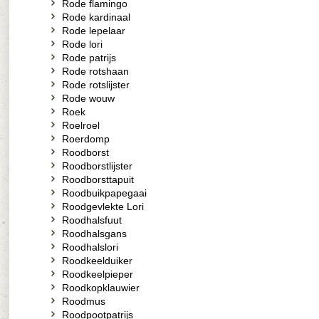
Rode flamingo
Rode kardinaal
Rode lepelaar
Rode lori
Rode patrijs
Rode rotshaan
Rode rotslijster
Rode wouw
Roek
Roelroel
Roerdomp
Roodborst
Roodborstlijster
Roodborsttapuit
Roodbuikpapegaai
Roodgevlekte Lori
Roodhalsfuut
Roodhalsgans
Roodhalslori
Roodkeelduiker
Roodkeelpieper
Roodkopklauwier
Roodmus
Roodpootpatrijs