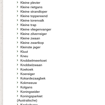
Kleine plevier
Kleine rietgans
Kleine strandloper
Kleine toppereend
Kleine torenvalk
Kleine trap
Kleine vliegenvanger
Kleine zilverreiger
Kleine zwaan
Kleine zwartkop
Kleinste jager
Kluut
Kneu
Knobbelmeerkoet
Knobbelzwaan
Koekoek
Koereiger
Kokardezaagbek
Kokmeeuw
Kolgans
Koningseider
Koningsparkiet
(Australische)
Kookaburra