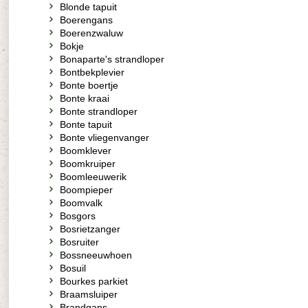
Blonde tapuit
Boerengans
Boerenzwaluw
Bokje
Bonaparte's strandloper
Bontbekplevier
Bonte boertje
Bonte kraai
Bonte strandloper
Bonte tapuit
Bonte vliegenvanger
Boomklever
Boomkruiper
Boomleeuwerik
Boompieper
Boomvalk
Bosgors
Bosrietzanger
Bosruiter
Bossneeuwhoen
Bosuil
Bourkes parkiet
Braamsluiper
Brandgans