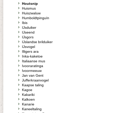
Houtsnip
Huismus
Huiszwaluw
Humboldtpinguïn
Ibis
IJsduiker
IJseend
IJsgors
IJslandse brilduiker
IJsvogel
Illigers ara
Inka-kaketoe
Italiaanse mus
Ivooraratinga
Ivoormeeuw
Jan van Gent
Jufferkraanvogel
Kaapse taling
Kagoe
Kakariki
Kalkoen
Kanarie
Kaneeltaling