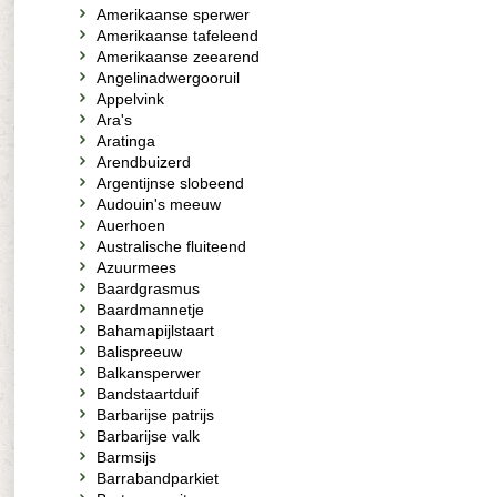
Amerikaanse sperwer
Amerikaanse tafeleend
Amerikaanse zeearend
Angelinadwergooruil
Appelvink
Ara's
Aratinga
Arendbuizerd
Argentijnse slobeend
Audouin's meeuw
Auerhoen
Australische fluiteend
Azuurmees
Baardgrasmus
Baardmannetje
Bahamapijlstaart
Balispreeuw
Balkansperwer
Bandstaartduif
Barbarijse patrijs
Barbarijse valk
Barmsijs
Barrabandparkiet