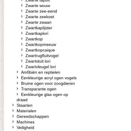
Zwarte tapuit
Zwarte wouw
Zwarte zee-eend
Zwarte zeekoet
Zwarte zwaan
Zwartkaplijster
Zwartkaplori
Zwartkop
Zwartkopmeeuw
Zwartkopcaique
Zwartrugfluitvogel
Zwartstuit lori
Zwartvleugel lori
Amfibiën en reptielen
Eenkleurige acryl ogen vogels
Bruine ogen voor zoogdieren
Transparante ogen
Eenkleurige glas ogen op
draad
Staarten
Materialen
Gereedschappen
Machines
Veiligheid