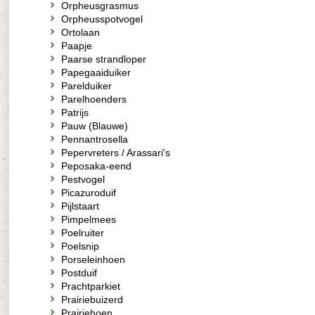
Orpheusgrasmus
Orpheusspotvogel
Ortolaan
Paapje
Paarse strandloper
Papegaaiduiker
Parelduiker
Parelhoenders
Patrijs
Pauw (Blauwe)
Pennantrosella
Pepervreters / Arassari's
Peposaka-eend
Pestvogel
Picazuroduif
Pijlstaart
Pimpelmees
Poelruiter
Poelsnip
Porseleinhoen
Postduif
Prachtparkiet
Prairiebuizerd
Prairiehoen