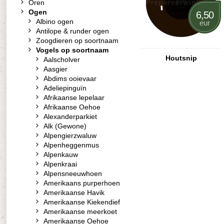
Oren
Ogen
6,50
Albino ogen
eur
Antilope & runder ogen
Zoogdieren op soortnaam
Vogels op soortnaam
Houtsnip
Aalscholver
Aasgier
Abdims ooievaar
Adeliepinguïn
Afrikaanse lepelaar
Afrikaanse Oehoe
Alexanderparkiet
Alk (Gewone)
Alpengierzwaluw
Alpenheggenmus
Alpenkauw
Alpenkraai
Alpensneeuwhoen
Amerikaans purperhoen
Amerikaanse Havik
Amerikaanse Kiekendief
Amerikaanse meerkoet
Amerikaanse Oehoe