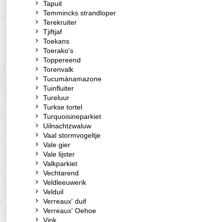
Tapuit
Temmincks strandloper
Terekruiter
Tjiftjaf
Toekans
Toerako's
Toppereend
Torenvalk
Tucumánamazone
Tuinfluiter
Tureluur
Turkse tortel
Turquoisineparkiet
Uilnachtzwaluw
Vaal stormvogeltje
Vale gier
Vale lijster
Valkparkiet
Vechtarend
Veldleeuwerik
Velduil
Verreaux' duif
Verreaux' Oehoe
Vink