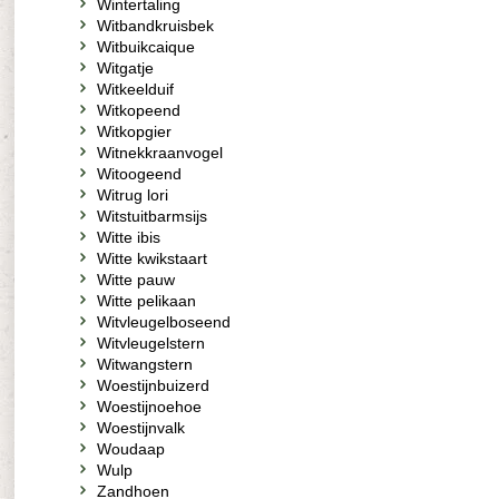
Wintertaling
Witbandkruisbek
Witbuikcaique
Witgatje
Witkeelduif
Witkopeend
Witkopgier
Witnekkraanvogel
Witoogeend
Witrug lori
Witstuitbarmsijs
Witte ibis
Witte kwikstaart
Witte pauw
Witte pelikaan
Witvleugelboseend
Witvleugelstern
Witwangstern
Woestijnbuizerd
Woestijnoehoe
Woestijnvalk
Woudaap
Wulp
Zandhoen