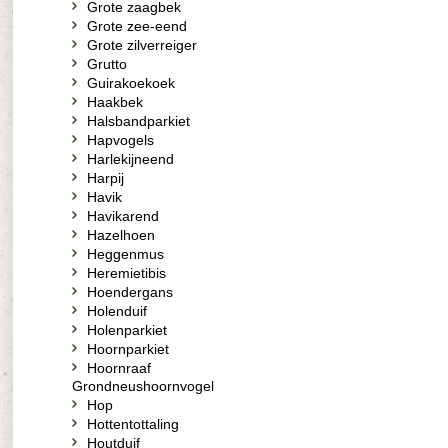
Grote zaagbek
Grote zee-eend
Grote zilverreiger
Grutto
Guirakoekoek
Haakbek
Halsbandparkiet
Hapvogels
Harlekijneend
Harpij
Havik
Havikarend
Hazelhoen
Heggenmus
Heremietibis
Hoendergans
Holenduif
Holenparkiet
Hoornparkiet
Hoornraaf
Grondneushoornvogel
Hop
Hottentottaling
Houtduif