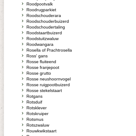
Roodpootvalk
Roodrugparkiet
Roodschouderara
Roodschouderbuizerd
Roodschoudertaling
Roodstaartbuizerd
Roodstuitzwaluw
Roodwangara
Rosella of Prachtrosella
Ross' gans
Rosse fluiteend
Rosse franjepoot
Rosse grutto
Rosse neushoornvogel
Rosse ruigpootbuizerd
Rosse stekelstaart
Rotgans
Rotsduif
Rotsklever
Rotskruiper
Rotsmus
Rotszwaluw
Rouwkwikstaart