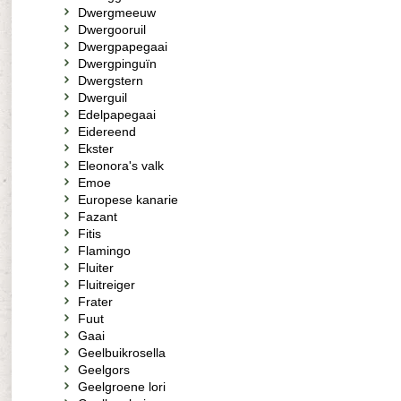
Dwergmeeuw
Dwergooruil
Dwergpapegaai
Dwergpinguïn
Dwergstern
Dwerguil
Edelpapegaai
Eidereend
Ekster
Eleonora's valk
Emoe
Europese kanarie
Fazant
Fitis
Flamingo
Fluiter
Fluitreiger
Frater
Fuut
Gaai
Geelbuikrosella
Geelgors
Geelgroene lori