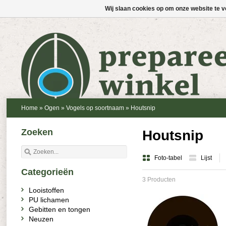
Wij slaan cookies op om onze website te v
Home
»
Ogen
»
Vogels op soortnaam
»
Houtsnip
Zoeken
Houtsnip
Foto-tabel
Lijst
Categorieën
3 Producten
Looistoffen
PU lichamen
Gebitten en tongen
Neuzen