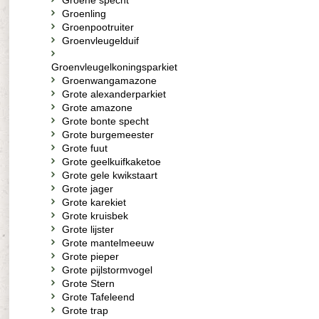
Groene specht
Groenling
Groenpootruiter
Groenvleugelduif
Groenvleugelkoningsparkiet
Groenwangamazone
Grote alexanderparkiet
Grote amazone
Grote bonte specht
Grote burgemeester
Grote fuut
Grote geelkuifkaketoe
Grote gele kwikstaart
Grote jager
Grote karekiet
Grote kruisbek
Grote lijster
Grote mantelmeeuw
Grote pieper
Grote pijlstormvogel
Grote Stern
Grote Tafeleend
Grote trap