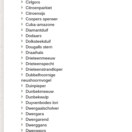
Cirlgors
Citroenparkiet
Citroensijs
Coopers sperwer
Cuba-amazone
Diamantduif
Dodaars
Dolksteekduif
Dougalls stern
Draaihals
Drieteenmeeuw
Drieteenspecht
Drieteenstrandloper
Dubbelhoornige
neushoornvogel
Duinpieper
Dunbekmeeuw
Dunbekwulp
Duyvenbodes lori
Dwergaalscholver
Dwergara
Dwergarend
Dwerggans
Dwerggors