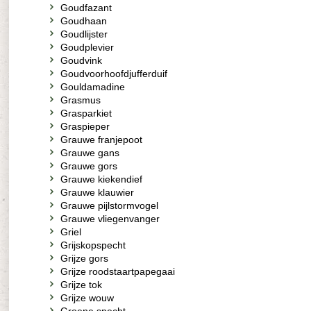
Goudfazant
Goudhaan
Goudlijster
Goudplevier
Goudvink
Goudvoorhoofdjufferduif
Gouldamadine
Grasmus
Grasparkiet
Graspieper
Grauwe franjepoot
Grauwe gans
Grauwe gors
Grauwe kiekendief
Grauwe klauwier
Grauwe pijlstormvogel
Grauwe vliegenvanger
Griel
Grijskopspecht
Grijze gors
Grijze roodstaartpapegaai
Grijze tok
Grijze wouw