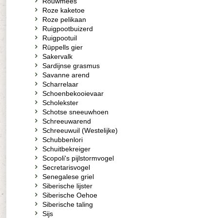
Rouwmees
Roze kaketoe
Roze pelikaan
Ruigpootbuizerd
Ruigpootuil
Rüppells gier
Sakervalk
Sardijnse grasmus
Savanne arend
Scharrelaar
Schoenbekooievaar
Scholekster
Schotse sneeuwhoen
Schreeuwarend
Schreeuwuil (Westelijke)
Schubbenlori
Schuitbekreiger
Scopoli's pijlstormvogel
Secretarisvogel
Senegalese griel
Siberische lijster
Siberische Oehoe
Siberische taling
Sijs