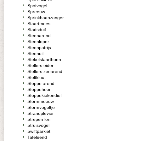
Spotvogel
Spreeuw
Sprinkhaanzanger
Staartmees
Stadsduif
Steenarend
Steenloper
Steenpatrijs
Steenuil
Stekelstaarthoen
Stellers eider
Stellers zeearend
Steltkluut
Steppe arend
Steppehoen
Steppekiekendief
Stormmeeuw
Stormvogeltje
Strandplevier
Strepen lori
Struisvogel
Swiftparkiet
Tafeleend