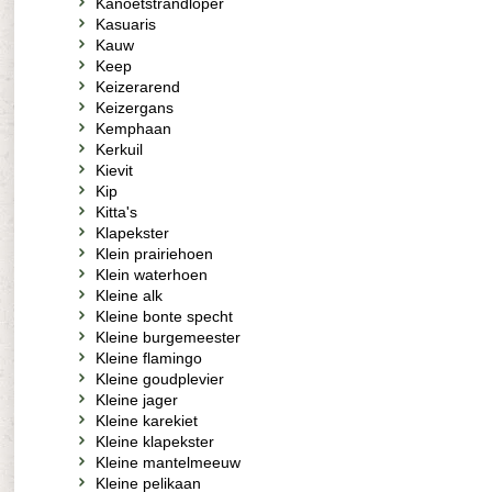
Kanoetstrandloper
Kasuaris
Kauw
Keep
Keizerarend
Keizergans
Kemphaan
Kerkuil
Kievit
Kip
Kitta's
Klapekster
Klein prairiehoen
Klein waterhoen
Kleine alk
Kleine bonte specht
Kleine burgemeester
Kleine flamingo
Kleine goudplevier
Kleine jager
Kleine karekiet
Kleine klapekster
Kleine mantelmeeuw
Kleine pelikaan