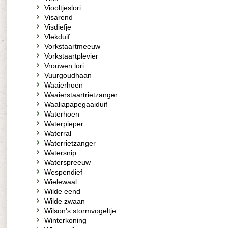
Viooltjeslori
Visarend
Visdiefje
Vlekduif
Vorkstaartmeeuw
Vorkstaartplevier
Vrouwen lori
Vuurgoudhaan
Waaierhoen
Waaierstaartrietzanger
Waaliapapegaaiduif
Waterhoen
Waterpieper
Waterral
Waterrietzanger
Watersnip
Waterspreeuw
Wespendief
Wielewaal
Wilde eend
Wilde zwaan
Wilson's stormvogeltje
Winterkoning