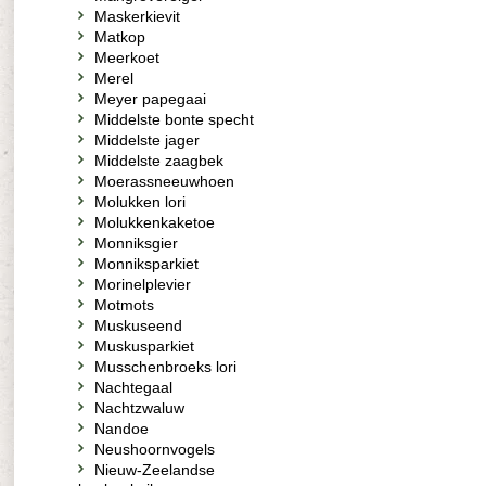
Maskerkievit
Matkop
Meerkoet
Merel
Meyer papegaai
Middelste bonte specht
Middelste jager
Middelste zaagbek
Moerassneeuwhoen
Molukken lori
Molukkenkaketoe
Monniksgier
Monniksparkiet
Morinelplevier
Motmots
Muskuseend
Muskusparkiet
Musschenbroeks lori
Nachtegaal
Nachtzwaluw
Nandoe
Neushoornvogels
Nieuw-Zeelandse