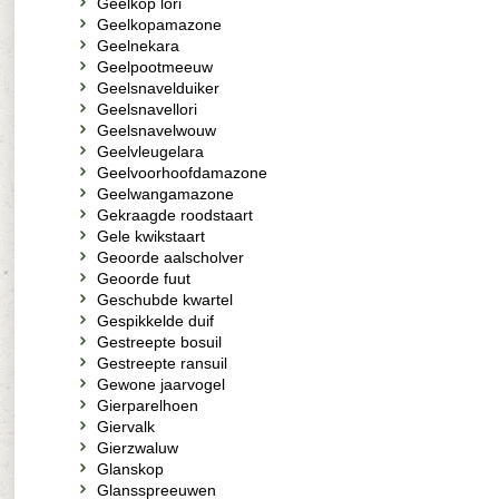
Geelkop lori
Geelkopamazone
Geelnekara
Geelpootmeeuw
Geelsnavelduiker
Geelsnavellori
Geelsnavelwouw
Geelvleugelara
Geelvoorhoofdamazone
Geelwangamazone
Gekraagde roodstaart
Gele kwikstaart
Geoorde aalscholver
Geoorde fuut
Geschubde kwartel
Gespikkelde duif
Gestreepte bosuil
Gestreepte ransuil
Gewone jaarvogel
Gierparelhoen
Giervalk
Gierzwaluw
Glanskop
Glansspreeuwen