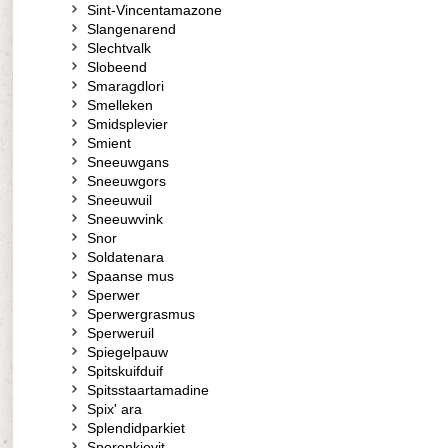
Sint-Vincentamazone
Slangenarend
Slechtvalk
Slobeend
Smaragdlori
Smelleken
Smidsplevier
Smient
Sneeuwgans
Sneeuwgors
Sneeuwuil
Sneeuwvink
Snor
Soldatenara
Spaanse mus
Sperwer
Sperwergrasmus
Sperweruil
Spiegelpauw
Spitskuifduif
Spitsstaartamadine
Spix' ara
Splendidparkiet
Sporenkievit