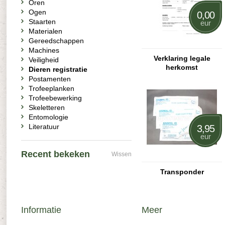
Oren
Ogen
0,00
Staarten
eur
Materialen
Gereedschappen
Machines
Verklaring legale
Veiligheid
herkomst
Dieren registratie
Postamenten
Trofeeplanken
Trofeebewerking
Skeletteren
Entomologie
Literatuur
3,95
eur
Recent bekeken
Wissen
Transponder
Informatie
Meer