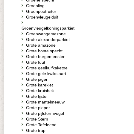
Groene specht
Groenling
Groenpootruiter
Groenvleugelduif
Groenvleugelkoningsparkiet
Groenwangamazone
Grote alexanderparkiet
Grote amazone
Grote bonte specht
Grote burgemeester
Grote fuut
Grote geelkuifkaketoe
Grote gele kwikstaart
Grote jager
Grote karekiet
Grote kruisbek
Grote lijster
Grote mantelmeeuw
Grote pieper
Grote pijlstormvogel
Grote Stern
Grote Tafeleend
Grote trap