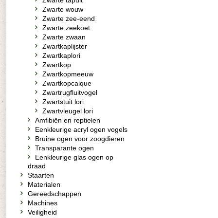
Zwarte tapuit
Zwarte wouw
Zwarte zee-eend
Zwarte zeekoet
Zwarte zwaan
Zwartkaplijster
Zwartkaplori
Zwartkop
Zwartkopmeeuw
Zwartkopcaique
Zwartrugfluitvogel
Zwartstuit lori
Zwartvleugel lori
Amfibiën en reptielen
Eenkleurige acryl ogen vogels
Bruine ogen voor zoogdieren
Transparante ogen
Eenkleurige glas ogen op
draad
Staarten
Materialen
Gereedschappen
Machines
Veiligheid