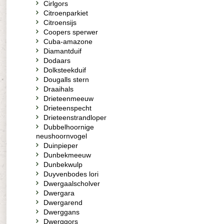
Cirlgors
Citroenparkiet
Citroensijs
Coopers sperwer
Cuba-amazone
Diamantduif
Dodaars
Dolksteekduif
Dougalls stern
Draaihals
Drieteenmeeuw
Drieteenspecht
Drieteenstrandloper
Dubbelhoornige
neushoornvogel
Duinpieper
Dunbekmeeuw
Dunbekwulp
Duyvenbodes lori
Dwergaalscholver
Dwergara
Dwergarend
Dwerggans
Dwerggors