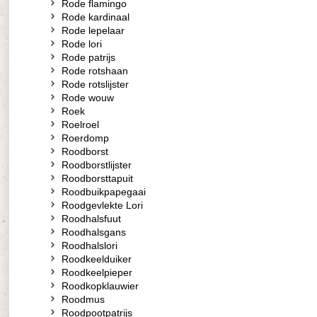
Rode flamingo
Rode kardinaal
Rode lepelaar
Rode lori
Rode patrijs
Rode rotshaan
Rode rotslijster
Rode wouw
Roek
Roelroel
Roerdomp
Roodborst
Roodborstlijster
Roodborsttapuit
Roodbuikpapegaai
Roodgevlekte Lori
Roodhalsfuut
Roodhalsgans
Roodhalslori
Roodkeelduiker
Roodkeelpieper
Roodkopklauwier
Roodmus
Roodpootpatrijs