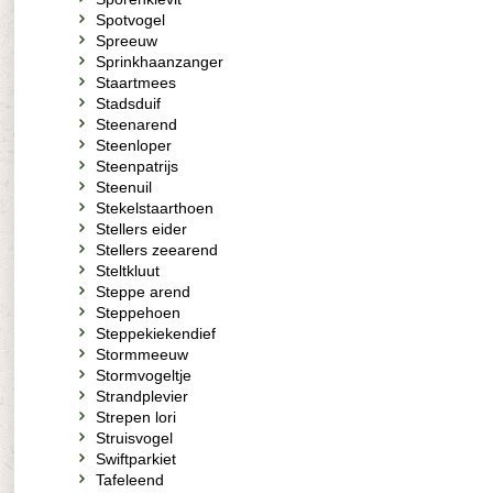
Spotvogel
Spreeuw
Sprinkhaanzanger
Staartmees
Stadsduif
Steenarend
Steenloper
Steenpatrijs
Steenuil
Stekelstaarthoen
Stellers eider
Stellers zeearend
Steltkluut
Steppe arend
Steppehoen
Steppekiekendief
Stormmeeuw
Stormvogeltje
Strandplevier
Strepen lori
Struisvogel
Swiftparkiet
Tafeleend