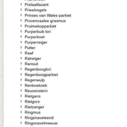
Prelaatfazant
Prieelvogels
Prinses van Wales-parkiet
Provencaalse grasmus
Pruimekopparkiet
Purperbuik lori
Purperkoet
Purperreiger
Putter
Raaf
Ralreiger
Ransuil
Regenbooglori
Regenboogparkiet
Regenwulp
Renkoekoek
Reuzenstern
Rietgans
Rietgors
Rietzanger
Ringmus
Ringsnaveleend
Ringsnavelmeeuw