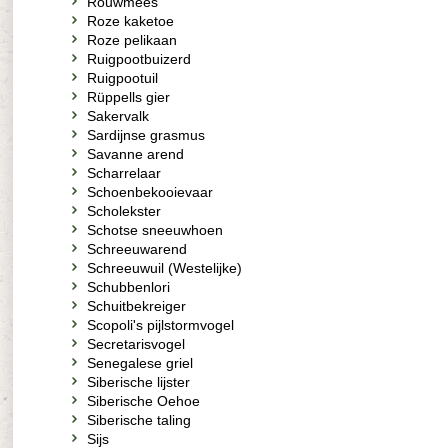
Rouwmees
Roze kaketoe
Roze pelikaan
Ruigpootbuizerd
Ruigpootuil
Rüppells gier
Sakervalk
Sardijnse grasmus
Savanne arend
Scharrelaar
Schoenbekooievaar
Scholekster
Schotse sneeuwhoen
Schreeuwarend
Schreeuwuil (Westelijke)
Schubbenlori
Schuitbekreiger
Scopoli's pijlstormvogel
Secretarisvogel
Senegalese griel
Siberische lijster
Siberische Oehoe
Siberische taling
Sijs