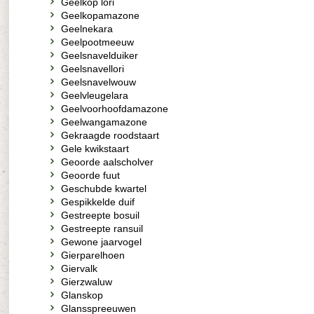
Geelkop lori
Geelkopamazone
Geelnekara
Geelpootmeeuw
Geelsnavelduiker
Geelsnavellori
Geelsnavelwouw
Geelvleugelara
Geelvoorhoofdamazone
Geelwangamazone
Gekraagde roodstaart
Gele kwikstaart
Geoorde aalscholver
Geoorde fuut
Geschubde kwartel
Gespikkelde duif
Gestreepte bosuil
Gestreepte ransuil
Gewone jaarvogel
Gierparelhoen
Giervalk
Gierzwaluw
Glanskop
Glansspreeuwen