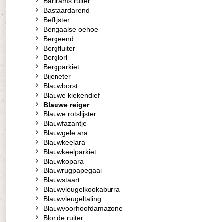
Bartrams ruiter
Bastaardarend
Beflijster
Bengaalse oehoe
Bergeend
Bergfluiter
Berglori
Bergparkiet
Bijeneter
Blauwborst
Blauwe kiekendief
Blauwe reiger
Blauwe rotslijster
Blauwfazantje
Blauwgele ara
Blauwkeelara
Blauwkeelparkiet
Blauwkopara
Blauwrugpapegaai
Blauwstaart
Blauwvleugelkookaburra
Blauwvleugeltaling
Blauwvoorhoofdamazone
Blonde ruiter