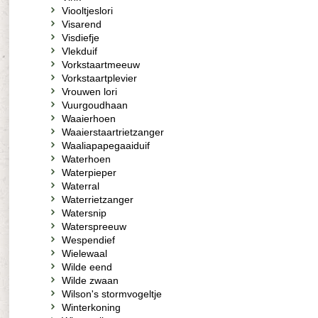
Viooltjeslori
Visarend
Visdiefje
Vlekduif
Vorkstaartmeeuw
Vorkstaartplevier
Vrouwen lori
Vuurgoudhaan
Waaierhoen
Waaierstaartrietzanger
Waaliapapegaaiduif
Waterhoen
Waterpieper
Waterral
Waterrietzanger
Watersnip
Waterspreeuw
Wespendief
Wielewaal
Wilde eend
Wilde zwaan
Wilson's stormvogeltje
Winterkoning