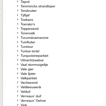
Tapuit
Temmincks strandloper
Terekruiter
Tjiftjaf
Toekans
Toerako's
Toppereend
Torenvalk
Tucumánamazone
Tuinfluiter
Tureluur
Turkse tortel
Turquoisineparkiet
Uilnachtzwaluw
Vaal stormvogeltje
Vale gier
Vale lijster
Valkparkiet
Vechtarend
Veldleeuwerik
Velduil
Verreaux' duif
Verreaux' Oehoe
Vink