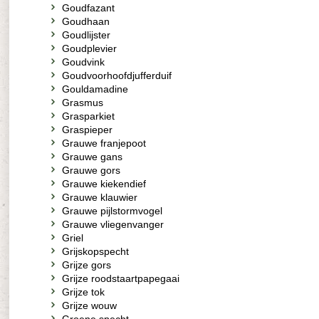
Goudfazant
Goudhaan
Goudlijster
Goudplevier
Goudvink
Goudvoorhoofdjufferduif
Gouldamadine
Grasmus
Grasparkiet
Graspieper
Grauwe franjepoot
Grauwe gans
Grauwe gors
Grauwe kiekendief
Grauwe klauwier
Grauwe pijlstormvogel
Grauwe vliegenvanger
Griel
Grijskopspecht
Grijze gors
Grijze roodstaartpapegaai
Grijze tok
Grijze wouw