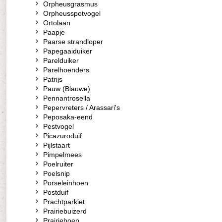
Orpheusgrasmus
Orpheusspotvogel
Ortolaan
Paapje
Paarse strandloper
Papegaaiduiker
Parelduiker
Parelhoenders
Patrijs
Pauw (Blauwe)
Pennantrosella
Pepervreters / Arassari's
Peposaka-eend
Pestvogel
Picazuroduif
Pijlstaart
Pimpelmees
Poelruiter
Poelsnip
Porseleinhoen
Postduif
Prachtparkiet
Prairiebuizerd
Prairiehoen