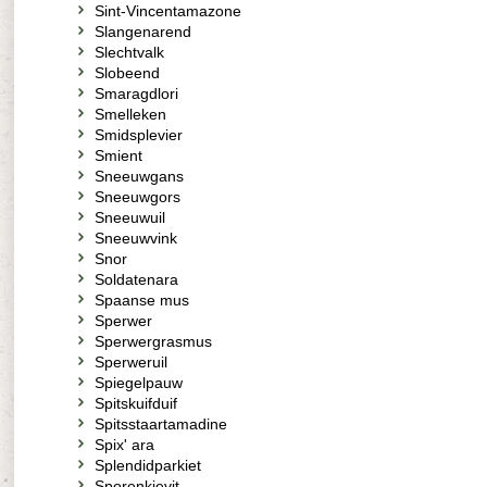
Sint-Vincentamazone
Slangenarend
Slechtvalk
Slobeend
Smaragdlori
Smelleken
Smidsplevier
Smient
Sneeuwgans
Sneeuwgors
Sneeuwuil
Sneeuwvink
Snor
Soldatenara
Spaanse mus
Sperwer
Sperwergrasmus
Sperweruil
Spiegelpauw
Spitskuifduif
Spitsstaartamadine
Spix' ara
Splendidparkiet
Sporenkievit