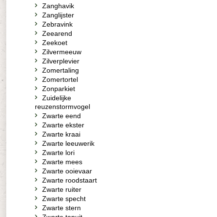
Zanghavik
Zanglijster
Zebravink
Zeearend
Zeekoet
Zilvermeeuw
Zilverplevier
Zomertaling
Zomertortel
Zonparkiet
Zuidelijke
reuzenstormvogel
Zwarte eend
Zwarte ekster
Zwarte kraai
Zwarte leeuwerik
Zwarte lori
Zwarte mees
Zwarte ooievaar
Zwarte roodstaart
Zwarte ruiter
Zwarte specht
Zwarte stern