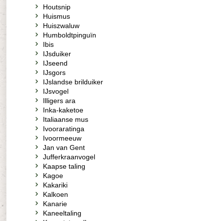
Houtsnip
Huismus
Huiszwaluw
Humboldtpinguïn
Ibis
IJsduiker
IJseend
IJsgors
IJslandse brilduiker
IJsvogel
Illigers ara
Inka-kaketoe
Italiaanse mus
Ivooraratinga
Ivoormeeuw
Jan van Gent
Jufferkraanvogel
Kaapse taling
Kagoe
Kakariki
Kalkoen
Kanarie
Kaneeltaling