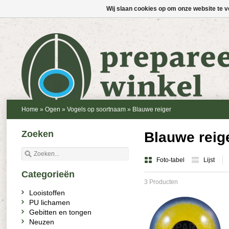
Wij slaan cookies op om onze website te v
Home
»
Ogen
»
Vogels op soortnaam
»
Blauwe reiger
Zoeken
Blauwe reig
Foto-tabel
Lijst
Categorieën
3 Producten
Looistoffen
PU lichamen
Gebitten en tongen
Neuzen