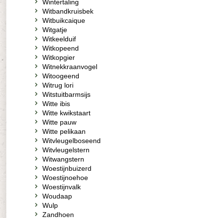
Wintertaling
Witbandkruisbek
Witbuikcaique
Witgatje
Witkeelduif
Witkopeend
Witkopgier
Witnekkraanvogel
Witoogeend
Witrug lori
Witstuitbarmsijs
Witte ibis
Witte kwikstaart
Witte pauw
Witte pelikaan
Witvleugelboseend
Witvleugelstern
Witwangstern
Woestijnbuizerd
Woestijnoehoe
Woestijnvalk
Woudaap
Wulp
Zandhoen