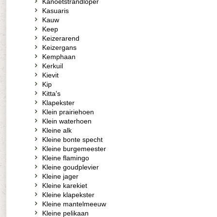
Kanoetstrandloper
Kasuaris
Kauw
Keep
Keizerarend
Keizergans
Kemphaan
Kerkuil
Kievit
Kip
Kitta's
Klapekster
Klein prairiehoen
Klein waterhoen
Kleine alk
Kleine bonte specht
Kleine burgemeester
Kleine flamingo
Kleine goudplevier
Kleine jager
Kleine karekiet
Kleine klapekster
Kleine mantelmeeuw
Kleine pelikaan