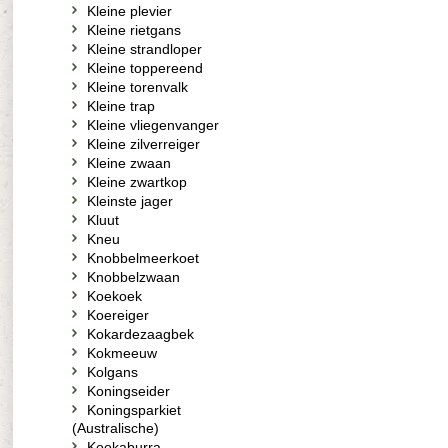
Kleine plevier
Kleine rietgans
Kleine strandloper
Kleine toppereend
Kleine torenvalk
Kleine trap
Kleine vliegenvanger
Kleine zilverreiger
Kleine zwaan
Kleine zwartkop
Kleinste jager
Kluut
Kneu
Knobbelmeerkoet
Knobbelzwaan
Koekoek
Koereiger
Kokardezaagbek
Kokmeeuw
Kolgans
Koningseider
Koningsparkiet
(Australische)
Kookaburra