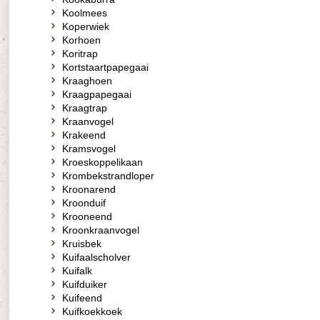
Koolmees
Koperwiek
Korhoen
Koritrap
Kortstaartpapegaai
Kraaghoen
Kraagpapegaai
Kraagtrap
Kraanvogel
Krakeend
Kramsvogel
Kroeskoppelikaan
Krombekstrandloper
Kroonarend
Kroonduif
Krooneend
Kroonkraanvogel
Kruisbek
Kuifaalscholver
Kuifalk
Kuifduiker
Kuifeend
Kuifkoekkoek