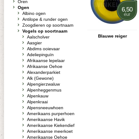
Oren
Ogen
6,50
Albino ogen
eur
Antilope & runder ogen
Zoogdieren op soortnaam
Vogels op soortnaam
Blauwe reiger
Aalscholver
Aasgier
Abdims ooievaar
Adeliepinguïn
Afrikaanse lepelaar
Afrikaanse Oehoe
Alexanderparkiet
Alk (Gewone)
Alpengierzwaluw
Alpenheggenmus
Alpenkauw
Alpenkraai
Alpensneeuwhoen
Amerikaans purperhoen
Amerikaanse Havik
Amerikaanse Kiekendief
Amerikaanse meerkoet
Amerikaanse Oehoe