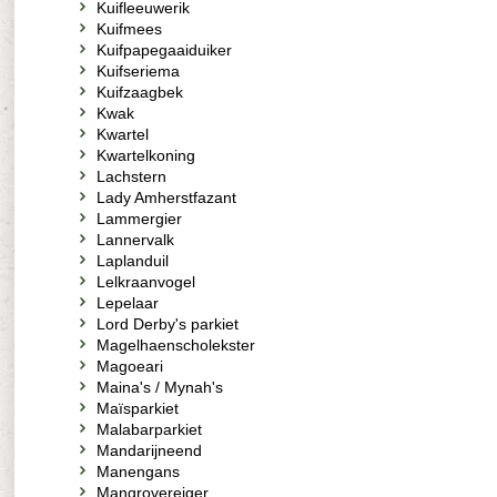
Kuifleeuwerik
Kuifmees
Kuifpapegaaiduiker
Kuifseriema
Kuifzaagbek
Kwak
Kwartel
Kwartelkoning
Lachstern
Lady Amherstfazant
Lammergier
Lannervalk
Laplanduil
Lelkraanvogel
Lepelaar
Lord Derby's parkiet
Magelhaenscholekster
Magoeari
Maina's / Mynah's
Maïsparkiet
Malabarparkiet
Mandarijneend
Manengans
Mangrovereiger