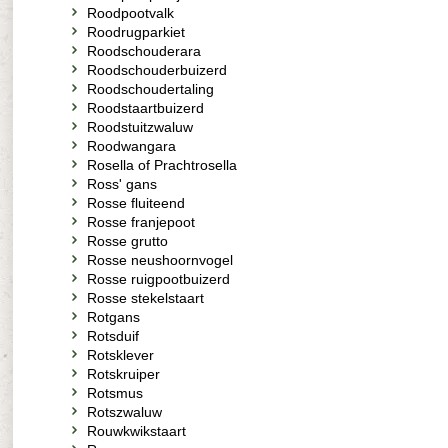
Roodpootvalk
Roodrugparkiet
Roodschouderara
Roodschouderbuizerd
Roodschoudertaling
Roodstaartbuizerd
Roodstuitzwaluw
Roodwangara
Rosella of Prachtrosella
Ross' gans
Rosse fluiteend
Rosse franjepoot
Rosse grutto
Rosse neushoornvogel
Rosse ruigpootbuizerd
Rosse stekelstaart
Rotgans
Rotsduif
Rotsklever
Rotskruiper
Rotsmus
Rotszwaluw
Rouwkwikstaart