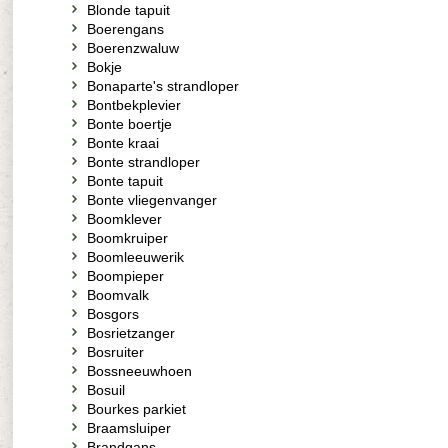
Blonde tapuit
Boerengans
Boerenzwaluw
Bokje
Bonaparte's strandloper
Bontbekplevier
Bonte boertje
Bonte kraai
Bonte strandloper
Bonte tapuit
Bonte vliegenvanger
Boomklever
Boomkruiper
Boomleeuwerik
Boompieper
Boomvalk
Bosgors
Bosrietzanger
Bosruiter
Bossneeuwhoen
Bosuil
Bourkes parkiet
Braamsluiper
Brandgans