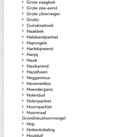
Grote zaagbek
Grote zee-eend
Grote zilverreiger
Grutto
Guirakoekoek
Haakbek
Halsbandparkiet
Hapvogels
Harlekijneend
Harpij
Havik
Havikarend
Hazelhoen
Heggenmus
Heremietibis
Hoendergans
Holenduif
Holenparkiet
Hoornparkiet
Hoornraaf
Grondneushoornvogel
Hop
Hottentottaling
Houtduif