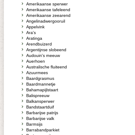
Amerikaanse sperwer
Amerikaanse tafeleend
Amerikaanse zeearend
Angelinadwergooruil
Appelvink
Ara's
Aratinga
Arendbuizerd
Argentijnse slobeend
Audouin's meeuw
Auerhoen
Australische fluiteend
Azuurmees
Baardgrasmus
Baardmannetje
Bahamapijlstaart
Balispreeuw
Balkansperwer
Bandstaartduif
Barbarijse patrijs
Barbarijse valk
Barmsijs
Barrabandparkiet