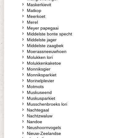
Maskerkievit
Matkop
Meerkoet
Merel
Meyer papegaai
Middelste bonte specht
Middelste jager
Middelste zaagbek
Moerassneeuwhoen
Molukken lori
Molukkenkaketoe
Monniksgier
Monniksparkiet
Morinelplevier
Motmots
Muskuseend
Muskusparkiet
Musschenbroeks lori
Nachtegaal
Nachtzwaluw
Nandoe
Neushoornvogels
Nieuw-Zeelandse