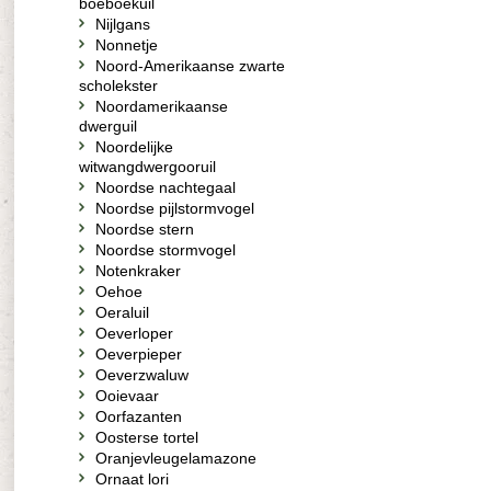
boeboekuil
Nijlgans
Nonnetje
Noord-Amerikaanse zwarte
scholekster
Noordamerikaanse
dwerguil
Noordelijke
witwangdwergooruil
Noordse nachtegaal
Noordse pijlstormvogel
Noordse stern
Noordse stormvogel
Notenkraker
Oehoe
Oeraluil
Oeverloper
Oeverpieper
Oeverzwaluw
Ooievaar
Oorfazanten
Oosterse tortel
Oranjevleugelamazone
Ornaat lori