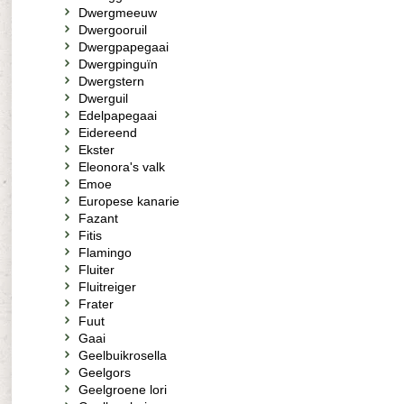
Dwergmeeuw
Dwergooruil
Dwergpapegaai
Dwergpinguïn
Dwergstern
Dwerguil
Edelpapegaai
Eidereend
Ekster
Eleonora's valk
Emoe
Europese kanarie
Fazant
Fitis
Flamingo
Fluiter
Fluitreiger
Frater
Fuut
Gaai
Geelbuikrosella
Geelgors
Geelgroene lori