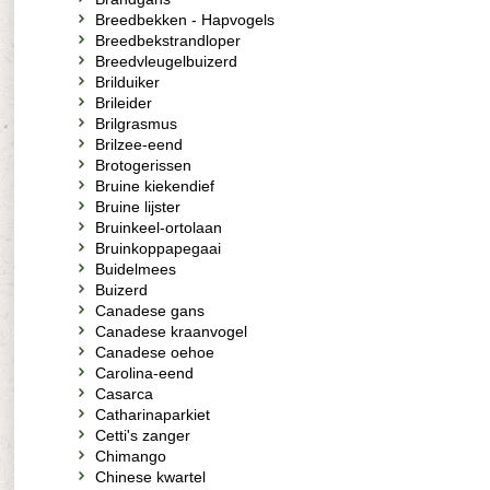
Breedbekken - Hapvogels
Breedbekstrandloper
Breedvleugelbuizerd
Brilduiker
Brileider
Brilgrasmus
Brilzee-eend
Brotogerissen
Bruine kiekendief
Bruine lijster
Bruinkeel-ortolaan
Bruinkoppapegaai
Buidelmees
Buizerd
Canadese gans
Canadese kraanvogel
Canadese oehoe
Carolina-eend
Casarca
Catharinaparkiet
Cetti's zanger
Chimango
Chinese kwartel