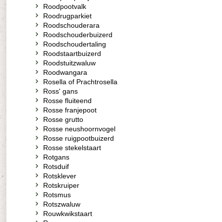
Roodpootvalk
Roodrugparkiet
Roodschouderara
Roodschouderbuizerd
Roodschoudertaling
Roodstaartbuizerd
Roodstuitzwaluw
Roodwangara
Rosella of Prachtrosella
Ross' gans
Rosse fluiteend
Rosse franjepoot
Rosse grutto
Rosse neushoornvogel
Rosse ruigpootbuizerd
Rosse stekelstaart
Rotgans
Rotsduif
Rotsklever
Rotskruiper
Rotsmus
Rotszwaluw
Rouwkwikstaart