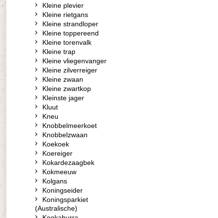
Kleine plevier
Kleine rietgans
Kleine strandloper
Kleine toppereend
Kleine torenvalk
Kleine trap
Kleine vliegenvanger
Kleine zilverreiger
Kleine zwaan
Kleine zwartkop
Kleinste jager
Kluut
Kneu
Knobbelmeerkoet
Knobbelzwaan
Koekoek
Koereiger
Kokardezaagbek
Kokmeeuw
Kolgans
Koningseider
Koningsparkiet
(Australische)
Kookaburra