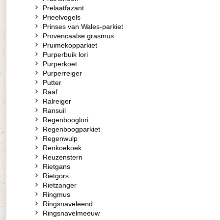
Prelaatfazant
Prieelvogels
Prinses van Wales-parkiet
Provencaalse grasmus
Pruimekopparkiet
Purperbuik lori
Purperkoet
Purperreiger
Putter
Raaf
Ralreiger
Ransuil
Regenbooglori
Regenboogparkiet
Regenwulp
Renkoekoek
Reuzenstern
Rietgans
Rietgors
Rietzanger
Ringmus
Ringsnaveleend
Ringsnavelmeeuw