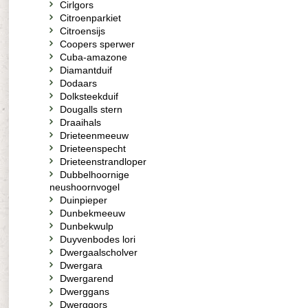
Cirlgors
Citroenparkiet
Citroensijs
Coopers sperwer
Cuba-amazone
Diamantduif
Dodaars
Dolksteekduif
Dougalls stern
Draaihals
Drieteenmeeuw
Drieteenspecht
Drieteenstrandloper
Dubbelhoornige
neushoornvogel
Duinpieper
Dunbekmeeuw
Dunbekwulp
Duyvenbodes lori
Dwergaalscholver
Dwergara
Dwergarend
Dwerggans
Dwerggors