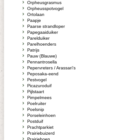
Orpheusgrasmus
Orpheusspotvogel
Ortolaan
Paapje
Paarse strandloper
Papegaaiduiker
Parelduiker
Parelhoenders
Patrijs
Pauw (Blauwe)
Pennantrosella
Pepervreters / Arassari's
Peposaka-eend
Pestvogel
Picazuroduif
Pijlstaart
Pimpelmees
Poelruiter
Poelsnip
Porseleinhoen
Postduif
Prachtparkiet
Prairiebuizerd
Prairiehoen