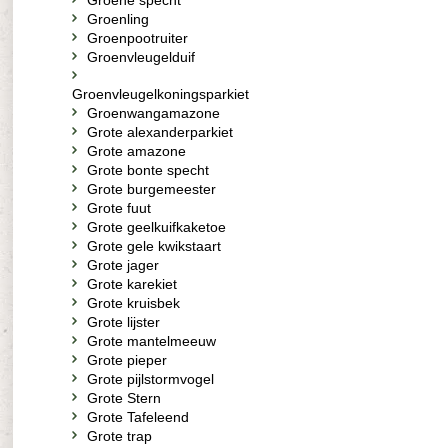
Groene specht
Groenling
Groenpootruiter
Groenvleugelduif
Groenvleugelkoningsparkiet
Groenwangamazone
Grote alexanderparkiet
Grote amazone
Grote bonte specht
Grote burgemeester
Grote fuut
Grote geelkuifkaketoe
Grote gele kwikstaart
Grote jager
Grote karekiet
Grote kruisbek
Grote lijster
Grote mantelmeeuw
Grote pieper
Grote pijlstormvogel
Grote Stern
Grote Tafeleend
Grote trap