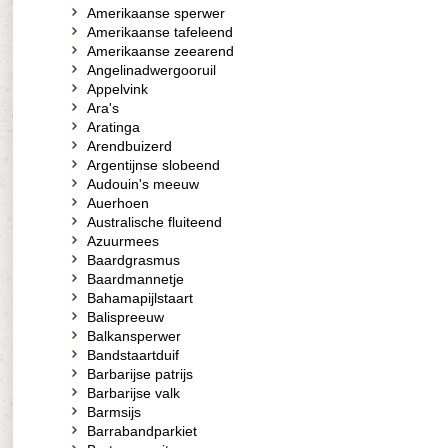
Amerikaanse sperwer
Amerikaanse tafeleend
Amerikaanse zeearend
Angelinadwergooruil
Appelvink
Ara's
Aratinga
Arendbuizerd
Argentijnse slobeend
Audouin's meeuw
Auerhoen
Australische fluiteend
Azuurmees
Baardgrasmus
Baardmannetje
Bahamapijlstaart
Balispreeuw
Balkansperwer
Bandstaartduif
Barbarijse patrijs
Barbarijse valk
Barmsijs
Barrabandparkiet