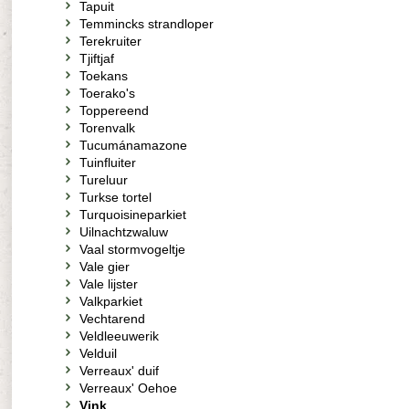
Tapuit
Temmincks strandloper
Terekruiter
Tjiftjaf
Toekans
Toerako's
Toppereend
Torenvalk
Tucumánamazone
Tuinfluiter
Tureluur
Turkse tortel
Turquoisineparkiet
Uilnachtzwaluw
Vaal stormvogeltje
Vale gier
Vale lijster
Valkparkiet
Vechtarend
Veldleeuwerik
Velduil
Verreaux' duif
Verreaux' Oehoe
Vink