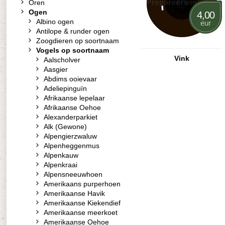
Oren
Ogen
4,00
Albino ogen
eur
Antilope & runder ogen
Zoogdieren op soortnaam
Vogels op soortnaam
Vink
Aalscholver
Aasgier
Abdims ooievaar
Adeliepinguïn
Afrikaanse lepelaar
Afrikaanse Oehoe
Alexanderparkiet
Alk (Gewone)
Alpengierzwaluw
Alpenheggenmus
Alpenkauw
Alpenkraai
Alpensneeuwhoen
Amerikaans purperhoen
Amerikaanse Havik
Amerikaanse Kiekendief
Amerikaanse meerkoet
Amerikaanse Oehoe