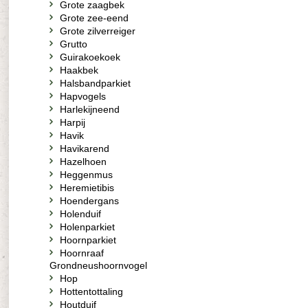
Grote zaagbek
Grote zee-eend
Grote zilverreiger
Grutto
Guirakoekoek
Haakbek
Halsbandparkiet
Hapvogels
Harlekijneend
Harpij
Havik
Havikarend
Hazelhoen
Heggenmus
Heremietibis
Hoendergans
Holenduif
Holenparkiet
Hoornparkiet
Hoornraaf
Grondneushoornvogel
Hop
Hottentottaling
Houtduif