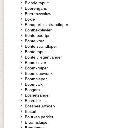
Blonde tapuit
Boerengans
Boerenzwaluw
Bokje
Bonaparte's strandloper
Bontbekplevier
Bonte boertje
Bonte kraai
Bonte strandloper
Bonte tapuit
Bonte vliegenvanger
Boomklever
Boomkruiper
Boomleeuwerik
Boompieper
Boomvalk
Bosgors
Bosrietzanger
Bosruiter
Bossneeuwhoen
Bosuil
Bourkes parkiet
Braamsluiper
Brandgans