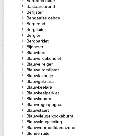
Bartrams ruiter
Bastaardarend
Beflijster
Bengaalse oehoe
Bergeend
Bergfluiter
Berglori
Bergparkiet
Bijeneter
Blauwborst
Blauwe kiekendief
Blauwe reiger
Blauwe rotslijster
Blauwfazantje
Blauwgele ara
Blauwkeelara
Blauwkeelparkiet
Blauwkopara
Blauwrugpapegaai
Blauwstaart
Blauwvleugelkookaburra
Blauwvleugeltaling
Blauwvoorhoofdamazone
Blonde ruiter