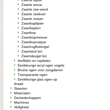
Zwarte tapuit
Zwarte wouw
Zwarte zee-eend
Zwarte zeekoet
Zwarte zwaan
Zwartkaplijster
Zwartkaplori
Zwartkop
Zwartkopmeeuw
Zwartkopcaique
Zwartrugfluitvogel
Zwartstuit lori
Zwartvleugel lori
Amfibiën en reptielen
Eenkleurige acryl ogen vogels
Bruine ogen voor zoogdieren
Transparante ogen
Eenkleurige glas ogen op
draad
Staarten
Materialen
Gereedschappen
Machines
Veiligheid