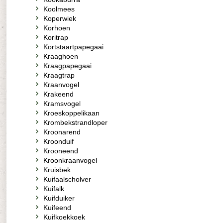
Koolmees
Koperwiek
Korhoen
Koritrap
Kortstaartpapegaai
Kraaghoen
Kraagpapegaai
Kraagtrap
Kraanvogel
Krakeend
Kramsvogel
Kroeskoppelikaan
Krombekstrandloper
Kroonarend
Kroonduif
Krooneend
Kroonkraanvogel
Kruisbek
Kuifaalscholver
Kuifalk
Kuifduiker
Kuifeend
Kuifkoekkoek