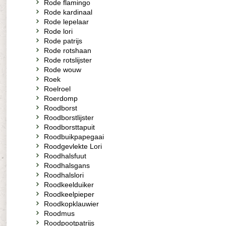
Rode flamingo
Rode kardinaal
Rode lepelaar
Rode lori
Rode patrijs
Rode rotshaan
Rode rotslijster
Rode wouw
Roek
Roelroel
Roerdomp
Roodborst
Roodborstlijster
Roodborsttapuit
Roodbuikpapegaai
Roodgevlekte Lori
Roodhalsfuut
Roodhalsgans
Roodhalslori
Roodkeelduiker
Roodkeelpieper
Roodkopklauwier
Roodmus
Roodpootpatrijs