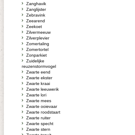
Zanghavik
Zanglijster
Zebravink
Zeearend
Zeekoet
Zilvermeeuw
Zilverplevier
Zomertaling
Zomertortel
Zonparkiet
Zuidelijke
reuzenstormvogel
Zwarte eend
Zwarte ekster
Zwarte kraai
Zwarte leeuwerik
Zwarte lori
Zwarte mees
Zwarte ooievaar
Zwarte roodstaart
Zwarte ruiter
Zwarte specht
Zwarte stern