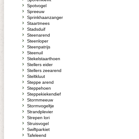
Spotvogel
Spreeuw
Sprinkhaanzanger
Staartmees
Stadsduif
Steenarend
Steenloper
Steenpatrijs
Steenuil
Stekelstaarthoen
Stellers eider
Stellers zeearend
Steltkluut
Steppe arend
Steppehoen
Steppekiekendief
Stormmeeuw
Stormvogeltje
Strandplevier
Strepen lori
Struisvogel
Swiftparkiet
Tafeleend