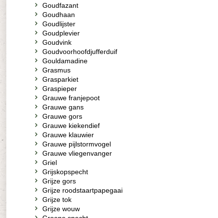
Goudfazant
Goudhaan
Goudlijster
Goudplevier
Goudvink
Goudvoorhoofdjufferduif
Gouldamadine
Grasmus
Grasparkiet
Graspieper
Grauwe franjepoot
Grauwe gans
Grauwe gors
Grauwe kiekendief
Grauwe klauwier
Grauwe pijlstormvogel
Grauwe vliegenvanger
Griel
Grijskopspecht
Grijze gors
Grijze roodstaartpapegaai
Grijze tok
Grijze wouw