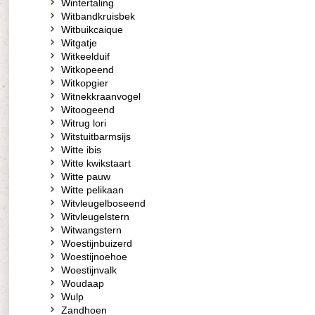
Wintertaling
Witbandkruisbek
Witbuikcaique
Witgatje
Witkeelduif
Witkopeend
Witkopgier
Witnekkraanvogel
Witoogeend
Witrug lori
Witstuitbarmsijs
Witte ibis
Witte kwikstaart
Witte pauw
Witte pelikaan
Witvleugelboseend
Witvleugelstern
Witwangstern
Woestijnbuizerd
Woestijnoehoe
Woestijnvalk
Woudaap
Wulp
Zandhoen