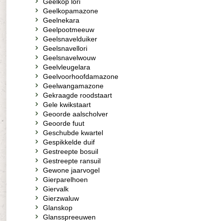
Geelkop lori
Geelkopamazone
Geelnekara
Geelpootmeeuw
Geelsnavelduiker
Geelsnavellori
Geelsnavelwouw
Geelvleugelara
Geelvoorhoofdamazone
Geelwangamazone
Gekraagde roodstaart
Gele kwikstaart
Geoorde aalscholver
Geoorde fuut
Geschubde kwartel
Gespikkelde duif
Gestreepte bosuil
Gestreepte ransuil
Gewone jaarvogel
Gierparelhoen
Giervalk
Gierzwaluw
Glanskop
Glansspreeuwen