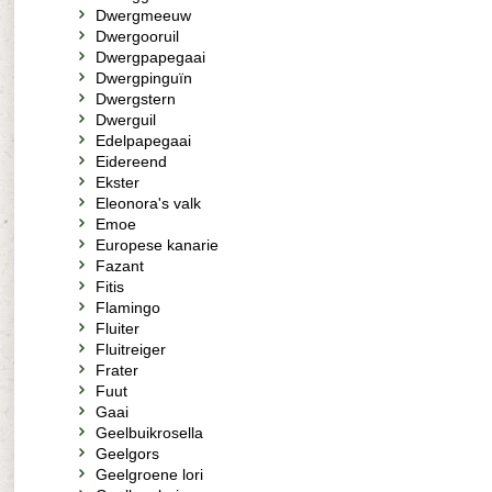
Dwergmeeuw
Dwergooruil
Dwergpapegaai
Dwergpinguïn
Dwergstern
Dwerguil
Edelpapegaai
Eidereend
Ekster
Eleonora's valk
Emoe
Europese kanarie
Fazant
Fitis
Flamingo
Fluiter
Fluitreiger
Frater
Fuut
Gaai
Geelbuikrosella
Geelgors
Geelgroene lori