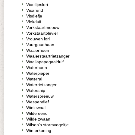
Viooltjeslori
Visarend
Visdiefje
Vlekduif
Vorkstaartmeeuw
Vorkstaartplevier
Vrouwen lori
Vuurgoudhaan
Waaierhoen
Waaierstaartrietzanger
Waaliapapegaaiduif
Waterhoen
Waterpieper
Waterral
Waterrietzanger
Watersnip
Waterspreeuw
Wespendief
Wielewaal
Wilde eend
Wilde zwaan
Wilson's stormvogeltje
Winterkoning