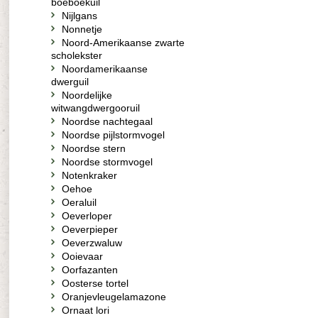
boeboekuil
Nijlgans
Nonnetje
Noord-Amerikaanse zwarte
scholekster
Noordamerikaanse
dwerguil
Noordelijke
witwangdwergooruil
Noordse nachtegaal
Noordse pijlstormvogel
Noordse stern
Noordse stormvogel
Notenkraker
Oehoe
Oeraluil
Oeverloper
Oeverpieper
Oeverzwaluw
Ooievaar
Oorfazanten
Oosterse tortel
Oranjevleugelamazone
Ornaat lori