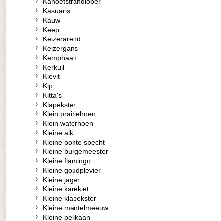
Kanoetstrandloper
Kasuaris
Kauw
Keep
Keizerarend
Keizergans
Kemphaan
Kerkuil
Kievit
Kip
Kitta's
Klapekster
Klein prairiehoen
Klein waterhoen
Kleine alk
Kleine bonte specht
Kleine burgemeester
Kleine flamingo
Kleine goudplevier
Kleine jager
Kleine karekiet
Kleine klapekster
Kleine mantelmeeuw
Kleine pelikaan