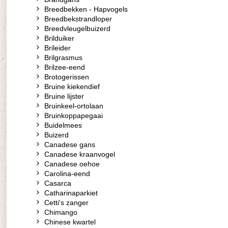
Breedbekken - Hapvogels
Breedbekstrandloper
Breedvleugelbuizerd
Brilduiker
Brileider
Brilgrasmus
Brilzee-eend
Brotogerissen
Bruine kiekendief
Bruine lijster
Bruinkeel-ortolaan
Bruinkoppapegaai
Buidelmees
Buizerd
Canadese gans
Canadese kraanvogel
Canadese oehoe
Carolina-eend
Casarca
Catharinaparkiet
Cetti's zanger
Chimango
Chinese kwartel