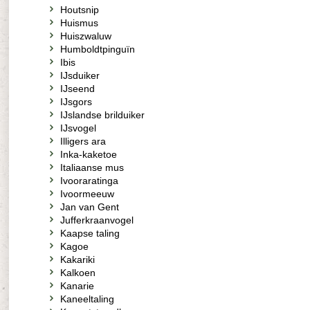
Houtsnip
Huismus
Huiszwaluw
Humboldtpinguïn
Ibis
IJsduiker
IJseend
IJsgors
IJslandse brilduiker
IJsvogel
Illigers ara
Inka-kaketoe
Italiaanse mus
Ivooraratinga
Ivoormeeuw
Jan van Gent
Jufferkraanvogel
Kaapse taling
Kagoe
Kakariki
Kalkoen
Kanarie
Kaneeltaling