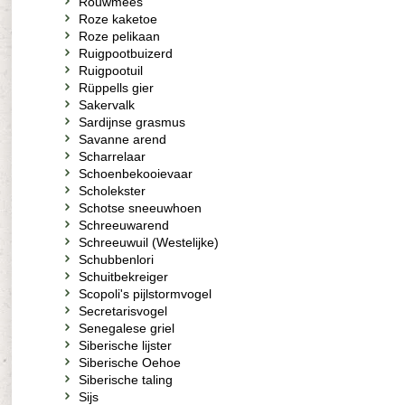
Rouwmees
Roze kaketoe
Roze pelikaan
Ruigpootbuizerd
Ruigpootuil
Rüppells gier
Sakervalk
Sardijnse grasmus
Savanne arend
Scharrelaar
Schoenbekooievaar
Scholekster
Schotse sneeuwhoen
Schreeuwarend
Schreeuwuil (Westelijke)
Schubbenlori
Schuitbekreiger
Scopoli's pijlstormvogel
Secretarisvogel
Senegalese griel
Siberische lijster
Siberische Oehoe
Siberische taling
Sijs