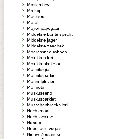
Maskerkievit
Matkop
Meerkoet
Merel
Meyer papegaai
Middelste bonte specht
Middelste jager
Middelste zaagbek
Moerassneeuwhoen
Molukken lori
Molukkenkaketoe
Monniksgier
Monniksparkiet
Morinelplevier
Motmots
Muskuseend
Muskusparkiet
Musschenbroeks lori
Nachtegaal
Nachtzwaluw
Nandoe
Neushoornvogels
Nieuw-Zeelandse