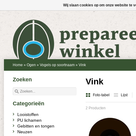
Wij slaan cookies op om onze website te v
Home
»
Ogen
»
Vogels op soortnaam
»
Vink
Zoeken
Vink
Foto-tabel
Lijst
Categorieën
2 Producten
Looistoffen
PU lichamen
Gebitten en tongen
Neuzen