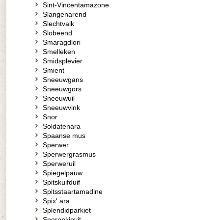
Sint-Vincentamazone
Slangenarend
Slechtvalk
Slobeend
Smaragdlori
Smelleken
Smidsplevier
Smient
Sneeuwgans
Sneeuwgors
Sneeuwuil
Sneeuwvink
Snor
Soldatenara
Spaanse mus
Sperwer
Sperwergrasmus
Sperweruil
Spiegelpauw
Spitskuifduif
Spitsstaartamadine
Spix' ara
Splendidparkiet
Sporenkievit