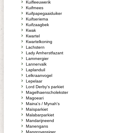
Kuifleeuwerik
Kuifmees
Kuifpapegaaiduiker
Kuifseriema
Kuifzaagbek
Kwak
Kwartel
Kwartelkoning
Lachstern
Lady Amherstfazant
Lammergier
Lannervalk
Laplanduil
Lelkraanvogel
Lepelaar
Lord Derby's parkiet
Magelhaenscholekster
Magoeari
Maina's / Mynah's
Maïsparkiet
Malabarparkiet
Mandarijneend
Manengans
Mangrovereiger