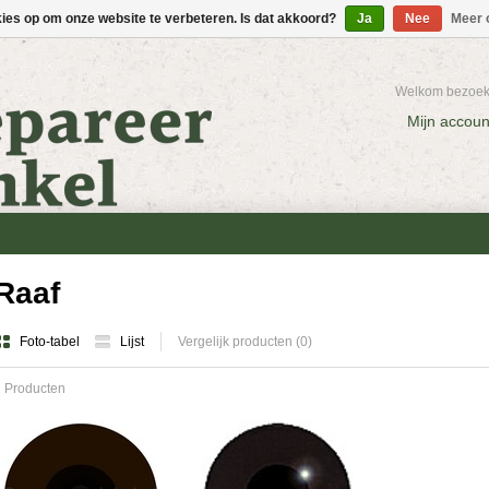
kies op om onze website te verbeteren. Is dat akkoord?
Ja
Nee
Meer 
Welkom bezoeke
Mijn accoun
Raaf
Foto-tabel
Lijst
Vergelijk producten (0)
 Producten