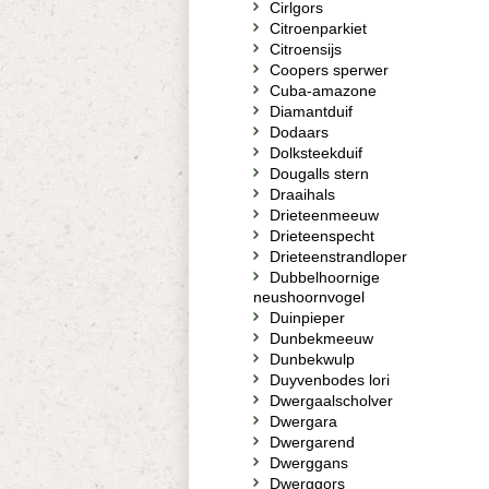
Cirlgors
Citroenparkiet
Citroensijs
Coopers sperwer
Cuba-amazone
Diamantduif
Dodaars
Dolksteekduif
Dougalls stern
Draaihals
Drieteenmeeuw
Drieteenspecht
Drieteenstrandloper
Dubbelhoornige
neushoornvogel
Duinpieper
Dunbekmeeuw
Dunbekwulp
Duyvenbodes lori
Dwergaalscholver
Dwergara
Dwergarend
Dwerggans
Dwerggors