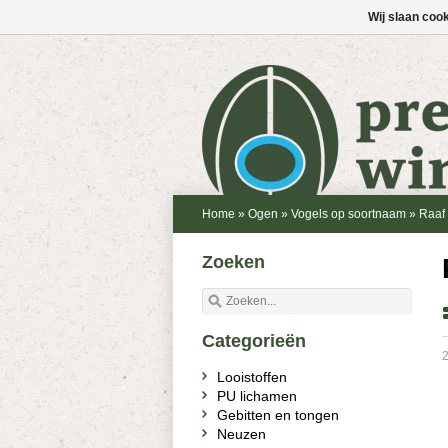
Wij slaan coo
Home
»
Ogen
»
Vogels op soortnaam
»
Raaf
Zoeken
Categorieën
2
Looistoffen
PU lichamen
Gebitten en tongen
Neuzen