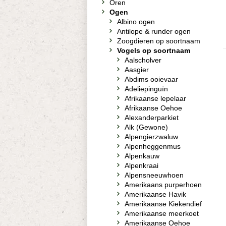
Oren
Ogen
Albino ogen
Antilope & runder ogen
Zoogdieren op soortnaam
Vogels op soortnaam
Aalscholver
Aasgier
Abdims ooievaar
Adeliepinguïn
Afrikaanse lepelaar
Afrikaanse Oehoe
Alexanderparkiet
Alk (Gewone)
Alpengierzwaluw
Alpenheggenmus
Alpenkauw
Alpenkraai
Alpensneeuwhoen
Amerikaans purperhoen
Amerikaanse Havik
Amerikaanse Kiekendief
Amerikaanse meerkoet
Amerikaanse Oehoe