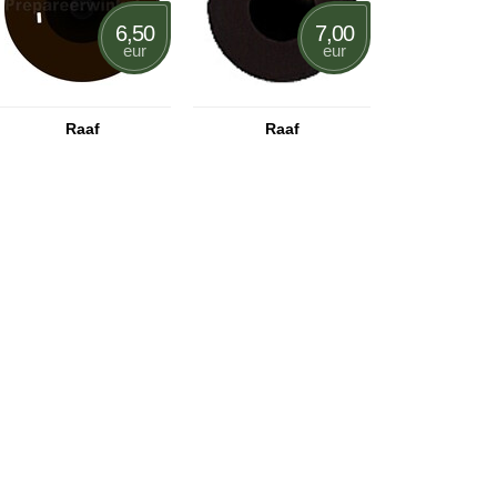
6,50
7,00
eur
eur
Raaf
Raaf