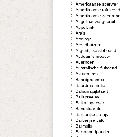
Amerikaanse sperwer
Amerikaanse tafeleend
Amerikaanse zeearend
Angelinadwergooruil
Appelvink
Ara's
Aratinga
Arendbuizerd
Argentijnse slobeend
Audouin's meeuw
Auerhoen
Australische fluiteend
Azuurmees
Baardgrasmus
Baardmannetje
Bahamapijlstaart
Balispreeuw
Balkansperwer
Bandstaartduif
Barbarijse patrijs
Barbarijse valk
Barmsijs
Barrabandparkiet