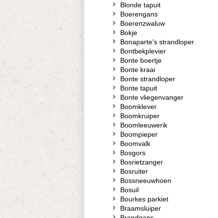
Blonde tapuit
Boerengans
Boerenzwaluw
Bokje
Bonaparte's strandloper
Bontbekplevier
Bonte boertje
Bonte kraai
Bonte strandloper
Bonte tapuit
Bonte vliegenvanger
Boomklever
Boomkruiper
Boomleeuwerik
Boompieper
Boomvalk
Bosgors
Bosrietzanger
Bosruiter
Bossneeuwhoen
Bosuil
Bourkes parkiet
Braamsluiper
Brandgans