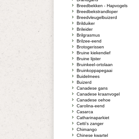
Breedbekken - Hapvogels
Breedbekstrandloper
Breedvleugelbuizerd
Brilduiker
Brileider
Brilgrasmus
Brilzee-eend
Brotogerissen
Bruine kiekendief
Bruine lijster
Bruinkeel-ortolaan
Bruinkoppapegaai
Buidelmees
Buizerd
Canadese gans
Canadese kraanvogel
Canadese oehoe
Carolina-eend
Casarca
Catharinaparkiet
Cetti's zanger
Chimango
Chinese kwartel