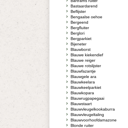
Bartrams ruiter
Bastaardarend
Beflijster
Bengaalse oehoe
Bergeend
Bergfluiter
Berglori
Bergparkiet
Bijeneter
Blauwborst
Blauwe kiekendief
Blauwe reiger
Blauwe rotslijster
Blauwfazantje
Blauwgele ara
Blauwkeelara
Blauwkeelparkiet
Blauwkopara
Blauwrugpapegaai
Blauwstaart
Blauwvleugelkookaburra
Blauwvleugeltaling
Blauwvoorhoofdamazone
Blonde ruiter