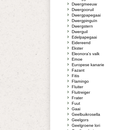
Dwergmeeuw
Dwergooruil
Dwergpapegaai
Dwergpinguïn
Dwergstern
Dwerguil
Edelpapegaai
Eidereend
Ekster
Eleonora's valk
Emoe
Europese kanarie
Fazant
Fitis
Flamingo
Fluiter
Fluitreiger
Frater
Fuut
Gaai
Geelbuikrosella
Geelgors
Geelgroene lori