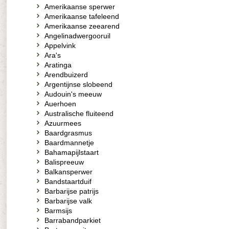
Amerikaanse sperwer
Amerikaanse tafeleend
Amerikaanse zeearend
Angelinadwergooruil
Appelvink
Ara's
Aratinga
Arendbuizerd
Argentijnse slobeend
Audouin's meeuw
Auerhoen
Australische fluiteend
Azuurmees
Baardgrasmus
Baardmannetje
Bahamapijlstaart
Balispreeuw
Balkansperwer
Bandstaartduif
Barbarijse patrijs
Barbarijse valk
Barmsijs
Barrabandparkiet