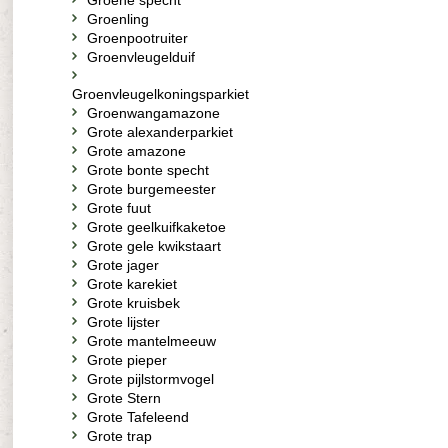
Groene specht
Groenling
Groenpootruiter
Groenvleugelduif
Groenvleugelkoningsparkiet
Groenwangamazone
Grote alexanderparkiet
Grote amazone
Grote bonte specht
Grote burgemeester
Grote fuut
Grote geelkuifkaketoe
Grote gele kwikstaart
Grote jager
Grote karekiet
Grote kruisbek
Grote lijster
Grote mantelmeeuw
Grote pieper
Grote pijlstormvogel
Grote Stern
Grote Tafeleend
Grote trap