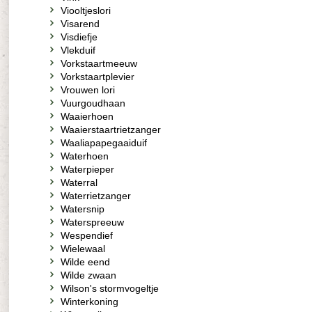
Viooltjeslori
Visarend
Visdiefje
Vlekduif
Vorkstaartmeeuw
Vorkstaartplevier
Vrouwen lori
Vuurgoudhaan
Waaierhoen
Waaierstaartrietzanger
Waaliapapegaaiduif
Waterhoen
Waterpieper
Waterral
Waterrietzanger
Watersnip
Waterspreeuw
Wespendief
Wielewaal
Wilde eend
Wilde zwaan
Wilson's stormvogeltje
Winterkoning