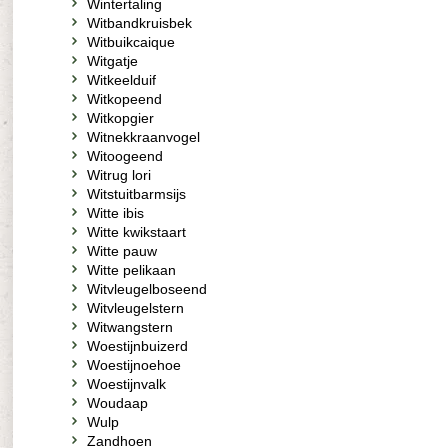
Wintertaling
Witbandkruisbek
Witbuikcaique
Witgatje
Witkeelduif
Witkopeend
Witkopgier
Witnekkraanvogel
Witoogeend
Witrug lori
Witstuitbarmsijs
Witte ibis
Witte kwikstaart
Witte pauw
Witte pelikaan
Witvleugelboseend
Witvleugelstern
Witwangstern
Woestijnbuizerd
Woestijnoehoe
Woestijnvalk
Woudaap
Wulp
Zandhoen