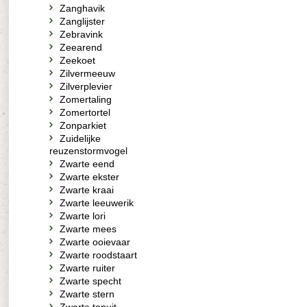
Zanghavik
Zanglijster
Zebravink
Zeearend
Zeekoet
Zilvermeeuw
Zilverplevier
Zomertaling
Zomertortel
Zonparkiet
Zuidelijke
reuzenstormvogel
Zwarte eend
Zwarte ekster
Zwarte kraai
Zwarte leeuwerik
Zwarte lori
Zwarte mees
Zwarte ooievaar
Zwarte roodstaart
Zwarte ruiter
Zwarte specht
Zwarte stern