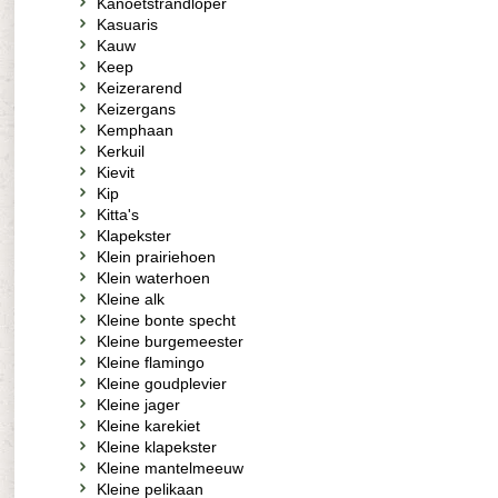
Kanoetstrandloper
Kasuaris
Kauw
Keep
Keizerarend
Keizergans
Kemphaan
Kerkuil
Kievit
Kip
Kitta's
Klapekster
Klein prairiehoen
Klein waterhoen
Kleine alk
Kleine bonte specht
Kleine burgemeester
Kleine flamingo
Kleine goudplevier
Kleine jager
Kleine karekiet
Kleine klapekster
Kleine mantelmeeuw
Kleine pelikaan