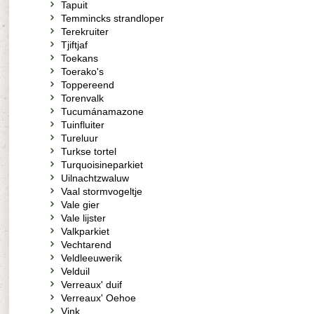
Tapuit
Temmincks strandloper
Terekruiter
Tjiftjaf
Toekans
Toerako's
Toppereend
Torenvalk
Tucumánamazone
Tuinfluiter
Tureluur
Turkse tortel
Turquoisineparkiet
Uilnachtzwaluw
Vaal stormvogeltje
Vale gier
Vale lijster
Valkparkiet
Vechtarend
Veldleeuwerik
Velduil
Verreaux' duif
Verreaux' Oehoe
Vink