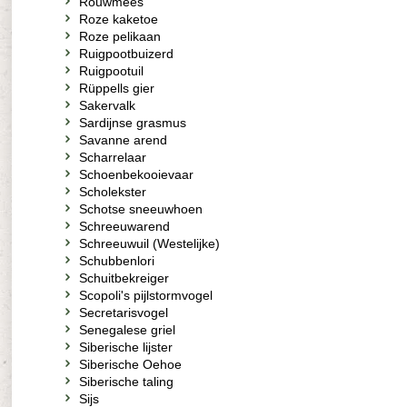
Rouwmees
Roze kaketoe
Roze pelikaan
Ruigpootbuizerd
Ruigpootuil
Rüppells gier
Sakervalk
Sardijnse grasmus
Savanne arend
Scharrelaar
Schoenbekooievaar
Scholekster
Schotse sneeuwhoen
Schreeuwarend
Schreeuwuil (Westelijke)
Schubbenlori
Schuitbekreiger
Scopoli's pijlstormvogel
Secretarisvogel
Senegalese griel
Siberische lijster
Siberische Oehoe
Siberische taling
Sijs