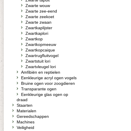
Zwarte tapuit
Zwarte wouw
Zwarte zee-eend
Zwarte zeekoet
Zwarte zwaan
Zwartkaplijster
Zwartkaplori
Zwartkop
Zwartkopmeeuw
Zwartkopcaique
Zwartrugfluitvogel
Zwartstuit lori
Zwartvleugel lori
Amfibiën en reptielen
Eenkleurige acryl ogen vogels
Bruine ogen voor zoogdieren
Transparante ogen
Eenkleurige glas ogen op
draad
Staarten
Materialen
Gereedschappen
Machines
Veiligheid