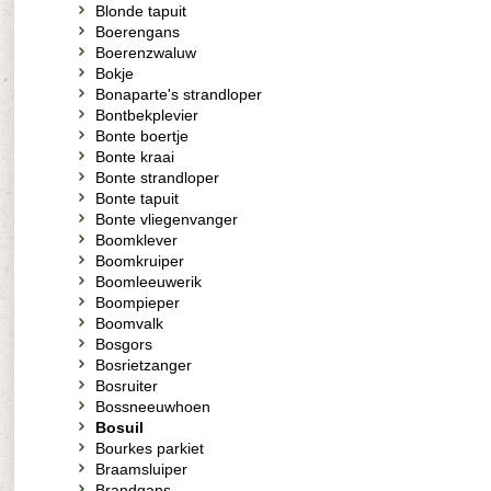
Blonde tapuit
Boerengans
Boerenzwaluw
Bokje
Bonaparte's strandloper
Bontbekplevier
Bonte boertje
Bonte kraai
Bonte strandloper
Bonte tapuit
Bonte vliegenvanger
Boomklever
Boomkruiper
Boomleeuwerik
Boompieper
Boomvalk
Bosgors
Bosrietzanger
Bosruiter
Bossneeuwhoen
Bosuil
Bourkes parkiet
Braamsluiper
Brandgans