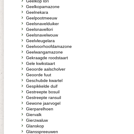
Geelkop lori
Geelkopamazone
Geelnekara
Geelpootmeeuw
Geelsnavelduiker
Geelsnavellori
Geelsnavelwouw
Geelvleugelara
Geelvoorhoofdamazone
Geelwangamazone
Gekraagde roodstaart
Gele kwikstaart
Geoorde aalscholver
Geoorde fuut
Geschubde kwartel
Gespikkelde duif
Gestreepte bosuil
Gestreepte ransuil
Gewone jaarvogel
Gierparelhoen
Giervalk
Gierzwaluw
Glanskop
Glansspreeuwen