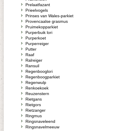
Prelaatfazant
Prieelvogels
Prinses van Wales-parkiet
Provencaalse grasmus
Pruimekopparkiet
Purperbuik lori
Purperkoet
Purperreiger
Putter
Raaf
Ralreiger
Ransuil
Regenbooglori
Regenboogparkiet
Regenwulp
Renkoekoek
Reuzenstern
Rietgans
Rietgors
Rietzanger
Ringmus
Ringsnaveleend
Ringsnavelmeeuw