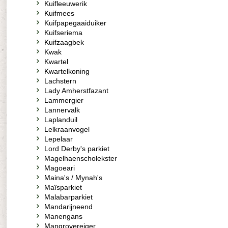
Kuifleeuwerik
Kuifmees
Kuifpapegaaiduiker
Kuifseriema
Kuifzaagbek
Kwak
Kwartel
Kwartelkoning
Lachstern
Lady Amherstfazant
Lammergier
Lannervalk
Laplanduil
Lelkraanvogel
Lepelaar
Lord Derby's parkiet
Magelhaenscholekster
Magoeari
Maina's / Mynah's
Maïsparkiet
Malabarparkiet
Mandarijneend
Manengans
Mangrovereiger