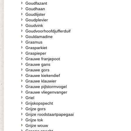
Goudfazant
Goudhaan
Goudlijster
Goudplevier
Goudvink
Goudvoorhoofdjufferduif
Gouldamadine
Grasmus
Grasparkiet
Graspieper
Grauwe franjepoot
Grauwe gans
Grauwe gors
Grauwe kiekendief
Grauwe klauwier
Grauwe pijlstormvogel
Grauwe vliegenvanger
Griel
Grijskopspecht
Grijze gors
Grijze roodstaartpapegaai
Grijze tok
Grijze wouw