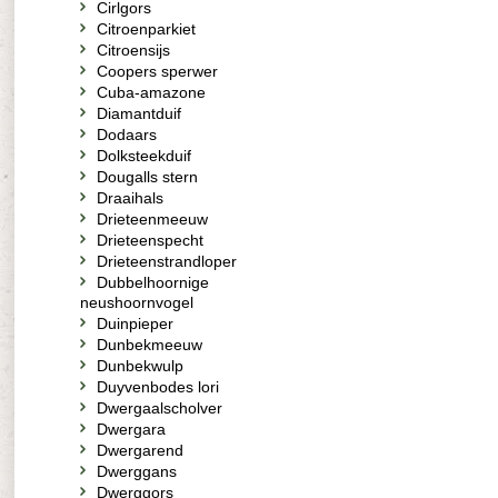
Cirlgors
Citroenparkiet
Citroensijs
Coopers sperwer
Cuba-amazone
Diamantduif
Dodaars
Dolksteekduif
Dougalls stern
Draaihals
Drieteenmeeuw
Drieteenspecht
Drieteenstrandloper
Dubbelhoornige
neushoornvogel
Duinpieper
Dunbekmeeuw
Dunbekwulp
Duyvenbodes lori
Dwergaalscholver
Dwergara
Dwergarend
Dwerggans
Dwerggors