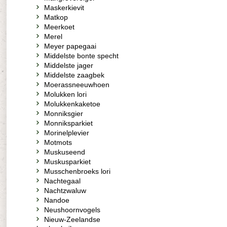
Maskerkievit
Matkop
Meerkoet
Merel
Meyer papegaai
Middelste bonte specht
Middelste jager
Middelste zaagbek
Moerassneeuwhoen
Molukken lori
Molukkenkaketoe
Monniksgier
Monniksparkiet
Morinelplevier
Motmots
Muskuseend
Muskusparkiet
Musschenbroeks lori
Nachtegaal
Nachtzwaluw
Nandoe
Neushoornvogels
Nieuw-Zeelandse