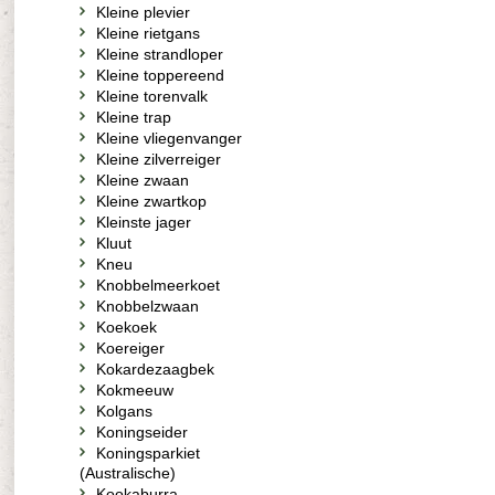
Kleine plevier
Kleine rietgans
Kleine strandloper
Kleine toppereend
Kleine torenvalk
Kleine trap
Kleine vliegenvanger
Kleine zilverreiger
Kleine zwaan
Kleine zwartkop
Kleinste jager
Kluut
Kneu
Knobbelmeerkoet
Knobbelzwaan
Koekoek
Koereiger
Kokardezaagbek
Kokmeeuw
Kolgans
Koningseider
Koningsparkiet
(Australische)
Kookaburra