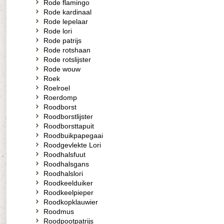
Rode flamingo
Rode kardinaal
Rode lepelaar
Rode lori
Rode patrijs
Rode rotshaan
Rode rotslijster
Rode wouw
Roek
Roelroel
Roerdomp
Roodborst
Roodborstlijster
Roodborsttapuit
Roodbuikpapegaai
Roodgevlekte Lori
Roodhalsfuut
Roodhalsgans
Roodhalslori
Roodkeelduiker
Roodkeelpieper
Roodkopklauwier
Roodmus
Roodpootpatrijs