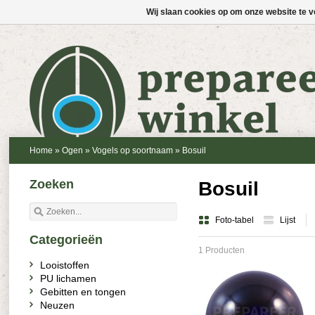
Wij slaan cookies op om onze website te v
Home
»
Ogen
»
Vogels op soortnaam
»
Bosuil
Zoeken
Bosuil
Foto-tabel
Lijst
Categorieën
1 Producten
Looistoffen
PU lichamen
Gebitten en tongen
Neuzen