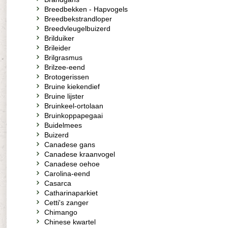
Breedbekken - Hapvogels
Breedbekstrandloper
Breedvleugelbuizerd
Brilduiker
Brileider
Brilgrasmus
Brilzee-eend
Brotogerissen
Bruine kiekendief
Bruine lijster
Bruinkeel-ortolaan
Bruinkoppapegaai
Buidelmees
Buizerd
Canadese gans
Canadese kraanvogel
Canadese oehoe
Carolina-eend
Casarca
Catharinaparkiet
Cetti's zanger
Chimango
Chinese kwartel