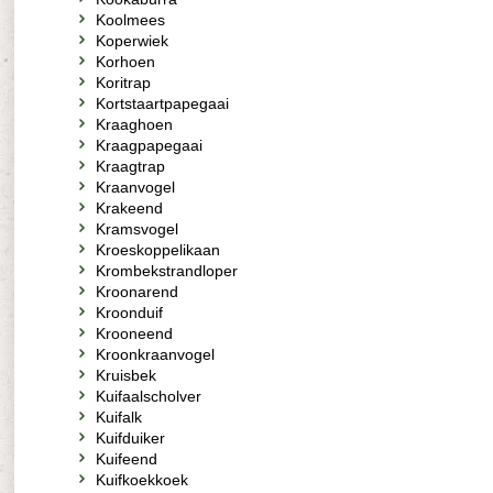
Koolmees
Koperwiek
Korhoen
Koritrap
Kortstaartpapegaai
Kraaghoen
Kraagpapegaai
Kraagtrap
Kraanvogel
Krakeend
Kramsvogel
Kroeskoppelikaan
Krombekstrandloper
Kroonarend
Kroonduif
Krooneend
Kroonkraanvogel
Kruisbek
Kuifaalscholver
Kuifalk
Kuifduiker
Kuifeend
Kuifkoekkoek