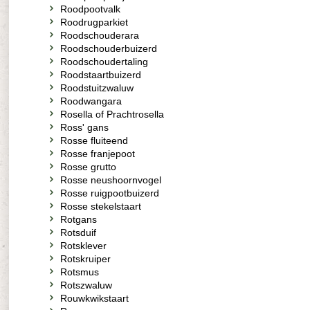
Roodpootvalk
Roodrugparkiet
Roodschouderara
Roodschouderbuizerd
Roodschoudertaling
Roodstaartbuizerd
Roodstuitzwaluw
Roodwangara
Rosella of Prachtrosella
Ross' gans
Rosse fluiteend
Rosse franjepoot
Rosse grutto
Rosse neushoornvogel
Rosse ruigpootbuizerd
Rosse stekelstaart
Rotgans
Rotsduif
Rotsklever
Rotskruiper
Rotsmus
Rotszwaluw
Rouwkwikstaart