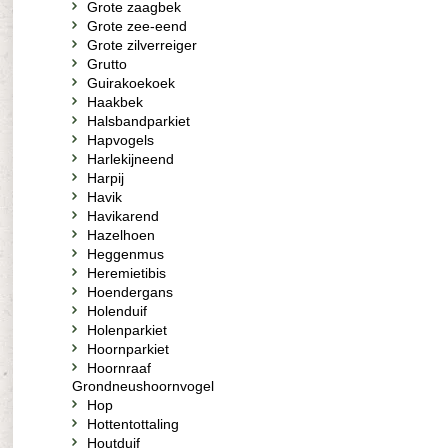
Grote zaagbek
Grote zee-eend
Grote zilverreiger
Grutto
Guirakoekoek
Haakbek
Halsbandparkiet
Hapvogels
Harlekijneend
Harpij
Havik
Havikarend
Hazelhoen
Heggenmus
Heremietibis
Hoendergans
Holenduif
Holenparkiet
Hoornparkiet
Hoornraaf
Grondneushoornvogel
Hop
Hottentottaling
Houtduif