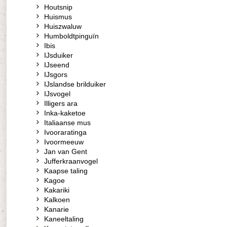
Houtsnip
Huismus
Huiszwaluw
Humboldtpinguïn
Ibis
IJsduiker
IJseend
IJsgors
IJslandse brilduiker
IJsvogel
Illigers ara
Inka-kaketoe
Italiaanse mus
Ivooraratinga
Ivoormeeuw
Jan van Gent
Jufferkraanvogel
Kaapse taling
Kagoe
Kakariki
Kalkoen
Kanarie
Kaneeltaling