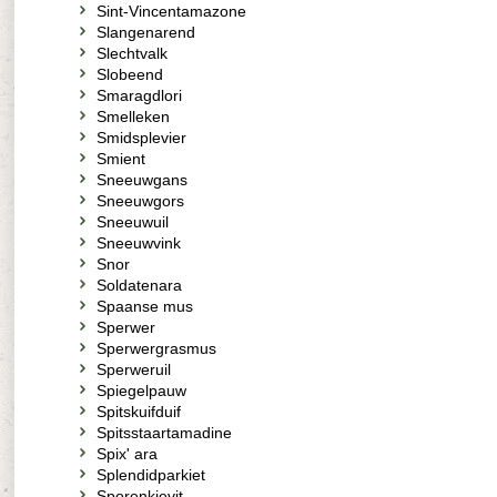
Sint-Vincentamazone
Slangenarend
Slechtvalk
Slobeend
Smaragdlori
Smelleken
Smidsplevier
Smient
Sneeuwgans
Sneeuwgors
Sneeuwuil
Sneeuwvink
Snor
Soldatenara
Spaanse mus
Sperwer
Sperwergrasmus
Sperweruil
Spiegelpauw
Spitskuifduif
Spitsstaartamadine
Spix' ara
Splendidparkiet
Sporenkievit