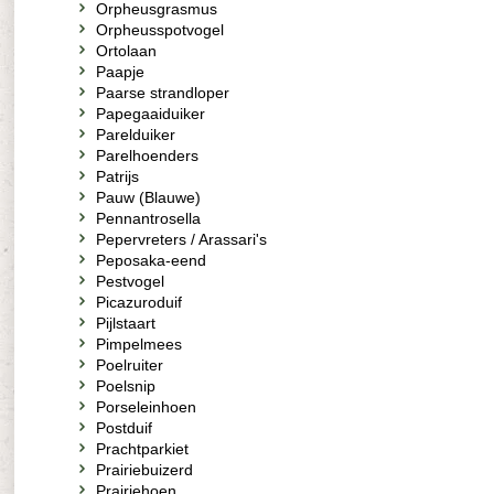
Orpheusgrasmus
Orpheusspotvogel
Ortolaan
Paapje
Paarse strandloper
Papegaaiduiker
Parelduiker
Parelhoenders
Patrijs
Pauw (Blauwe)
Pennantrosella
Pepervreters / Arassari's
Peposaka-eend
Pestvogel
Picazuroduif
Pijlstaart
Pimpelmees
Poelruiter
Poelsnip
Porseleinhoen
Postduif
Prachtparkiet
Prairiebuizerd
Prairiehoen