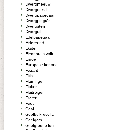
Dwergmeeuw
Dwergooruil
Dwergpapegaai
Dwergpinguïn
Dwergstern
Dwerguil
Edelpapegaai
Eidereend
Ekster
Eleonora's valk
Emoe
Europese kanarie
Fazant
Fitis
Flamingo
Fluiter
Fluitreiger
Frater
Fuut
Gaai
Geelbuikrosella
Geelgors
Geelgroene lori