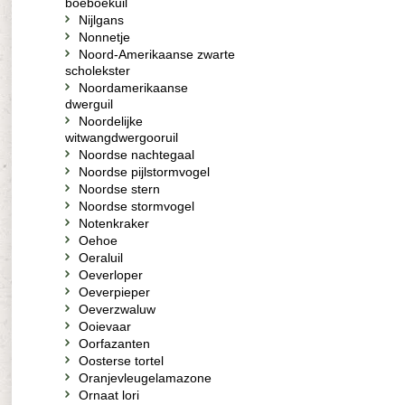
boeboekuil
Nijlgans
Nonnetje
Noord-Amerikaanse zwarte
scholekster
Noordamerikaanse
dwerguil
Noordelijke
witwangdwergooruil
Noordse nachtegaal
Noordse pijlstormvogel
Noordse stern
Noordse stormvogel
Notenkraker
Oehoe
Oeraluil
Oeverloper
Oeverpieper
Oeverzwaluw
Ooievaar
Oorfazanten
Oosterse tortel
Oranjevleugelamazone
Ornaat lori