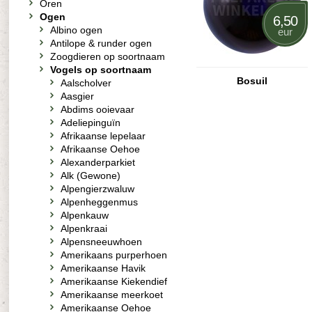
Oren
Ogen
6,50
Albino ogen
eur
Antilope & runder ogen
Zoogdieren op soortnaam
Vogels op soortnaam
Bosuil
Aalscholver
Aasgier
Abdims ooievaar
Adeliepinguïn
Afrikaanse lepelaar
Afrikaanse Oehoe
Alexanderparkiet
Alk (Gewone)
Alpengierzwaluw
Alpenheggenmus
Alpenkauw
Alpenkraai
Alpensneeuwhoen
Amerikaans purperhoen
Amerikaanse Havik
Amerikaanse Kiekendief
Amerikaanse meerkoet
Amerikaanse Oehoe