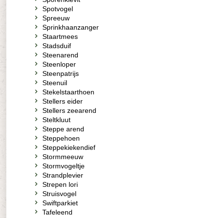
Spotvogel
Spreeuw
Sprinkhaanzanger
Staartmees
Stadsduif
Steenarend
Steenloper
Steenpatrijs
Steenuil
Stekelstaarthoen
Stellers eider
Stellers zeearend
Steltkluut
Steppe arend
Steppehoen
Steppekiekendief
Stormmeeuw
Stormvogeltje
Strandplevier
Strepen lori
Struisvogel
Swiftparkiet
Tafeleend