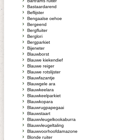
Bartrams ruiter
Bastaardarend
Beflijster
Bengaalse oehoe
Bergeend
Bergfluiter
Berglori
Bergparkiet
Bijeneter
Blauwborst
Blauwe kiekendief
Blauwe reiger
Blauwe rotslijster
Blauwfazantje
Blauwgele ara
Blauwkeelara
Blauwkeelparkiet
Blauwkopara
Blauwrugpapegaai
Blauwstaart
Blauwvleugelkookaburra
Blauwvleugeltaling
Blauwvoorhoofdamazone
Blonde ruiter