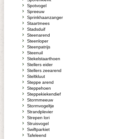
Spotvogel
Spreeuw
Sprinkhaanzanger
Staartmees
Stadsduif
Steenarend
Steenloper
Steenpatrijs
Steenuil
Stekelstaarthoen
Stellers eider
Stellers zeearend
Steltkluut
Steppe arend
Steppehoen
Steppekiekendief
Stormmeeuw
Stormvogeltje
Strandplevier
Strepen lori
Struisvogel
Swiftparkiet
Tafeleend