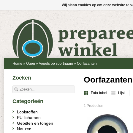
Wij slaan cookies op om onze website te v
Home
»
Ogen
»
Vogels op soortnaam
»
Oorfazanten
Zoeken
Oorfazanten
Foto-tabel
Lijst
Categorieën
1 Producten
Looistoffen
PU lichamen
Gebitten en tongen
Neuzen