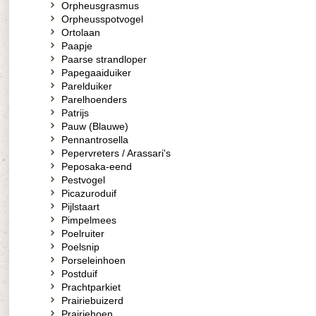
Orpheusgrasmus
Orpheusspotvogel
Ortolaan
Paapje
Paarse strandloper
Papegaaiduiker
Parelduiker
Parelhoenders
Patrijs
Pauw (Blauwe)
Pennantrosella
Pepervreters / Arassari's
Peposaka-eend
Pestvogel
Picazuroduif
Pijlstaart
Pimpelmees
Poelruiter
Poelsnip
Porseleinhoen
Postduif
Prachtparkiet
Prairiebuizerd
Prairiehoen