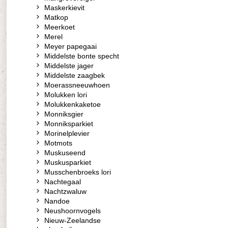
Maskerkievit
Matkop
Meerkoet
Merel
Meyer papegaai
Middelste bonte specht
Middelste jager
Middelste zaagbek
Moerassneeuwhoen
Molukken lori
Molukkenkaketoe
Monniksgier
Monniksparkiet
Morinelplevier
Motmots
Muskuseend
Muskusparkiet
Musschenbroeks lori
Nachtegaal
Nachtzwaluw
Nandoe
Neushoornvogels
Nieuw-Zeelandse