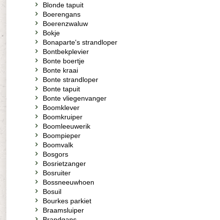
Blonde tapuit
Boerengans
Boerenzwaluw
Bokje
Bonaparte's strandloper
Bontbekplevier
Bonte boertje
Bonte kraai
Bonte strandloper
Bonte tapuit
Bonte vliegenvanger
Boomklever
Boomkruiper
Boomleeuwerik
Boompieper
Boomvalk
Bosgors
Bosrietzanger
Bosruiter
Bossneeuwhoen
Bosuil
Bourkes parkiet
Braamsluiper
Brandgans