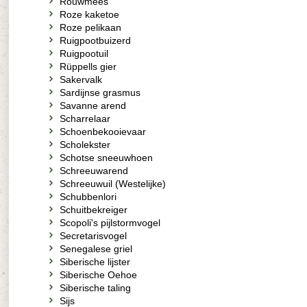
Rouwmees
Roze kaketoe
Roze pelikaan
Ruigpootbuizerd
Ruigpootuil
Rüppells gier
Sakervalk
Sardijnse grasmus
Savanne arend
Scharrelaar
Schoenbekooievaar
Scholekster
Schotse sneeuwhoen
Schreeuwarend
Schreeuwuil (Westelijke)
Schubbenlori
Schuitbekreiger
Scopoli's pijlstormvogel
Secretarisvogel
Senegalese griel
Siberische lijster
Siberische Oehoe
Siberische taling
Sijs