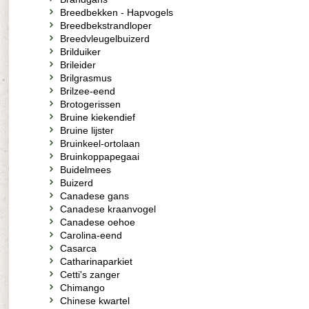
Breedbekken - Hapvogels
Breedbekstrandloper
Breedvleugelbuizerd
Brilduiker
Brileider
Brilgrasmus
Brilzee-eend
Brotogerissen
Bruine kiekendief
Bruine lijster
Bruinkeel-ortolaan
Bruinkoppapegaai
Buidelmees
Buizerd
Canadese gans
Canadese kraanvogel
Canadese oehoe
Carolina-eend
Casarca
Catharinaparkiet
Cetti's zanger
Chimango
Chinese kwartel