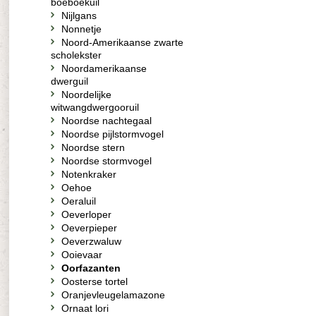
boeboekuil
Nijlgans
Nonnetje
Noord-Amerikaanse zwarte
scholekster
Noordamerikaanse
dwerguil
Noordelijke
witwangdwergooruil
Noordse nachtegaal
Noordse pijlstormvogel
Noordse stern
Noordse stormvogel
Notenkraker
Oehoe
Oeraluil
Oeverloper
Oeverpieper
Oeverzwaluw
Ooievaar
Oorfazanten
Oosterse tortel
Oranjevleugelamazone
Ornaat lori