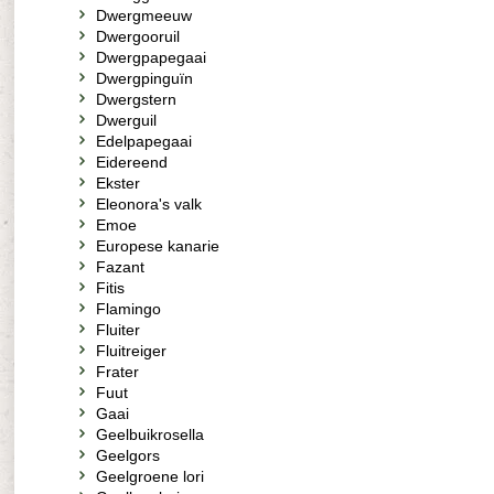
Dwergmeeuw
Dwergooruil
Dwergpapegaai
Dwergpinguïn
Dwergstern
Dwerguil
Edelpapegaai
Eidereend
Ekster
Eleonora's valk
Emoe
Europese kanarie
Fazant
Fitis
Flamingo
Fluiter
Fluitreiger
Frater
Fuut
Gaai
Geelbuikrosella
Geelgors
Geelgroene lori