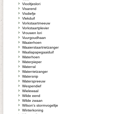
Viooltjeslori
Visarend
Visdiefje
Vlekduif
Vorkstaartmeeuw
Vorkstaartplevier
Vrouwen lori
Vuurgoudhaan
Waaierhoen
Waaierstaartrietzanger
Waaliapapegaaiduif
Waterhoen
Waterpieper
Waterral
Waterrietzanger
Watersnip
Waterspreeuw
Wespendief
Wielewaal
Wilde eend
Wilde zwaan
Wilson's stormvogeltje
Winterkoning