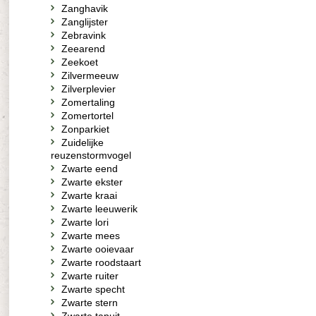
Zanghavik
Zanglijster
Zebravink
Zeearend
Zeekoet
Zilvermeeuw
Zilverplevier
Zomertaling
Zomertortel
Zonparkiet
Zuidelijke
reuzenstormvogel
Zwarte eend
Zwarte ekster
Zwarte kraai
Zwarte leeuwerik
Zwarte lori
Zwarte mees
Zwarte ooievaar
Zwarte roodstaart
Zwarte ruiter
Zwarte specht
Zwarte stern