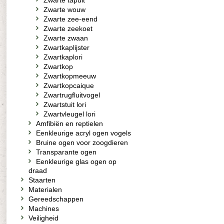
Zwarte tapuit
Zwarte wouw
Zwarte zee-eend
Zwarte zeekoet
Zwarte zwaan
Zwartkaplijster
Zwartkaplori
Zwartkop
Zwartkopmeeuw
Zwartkopcaique
Zwartrugfluitvogel
Zwartstuit lori
Zwartvleugel lori
Amfibiën en reptielen
Eenkleurige acryl ogen vogels
Bruine ogen voor zoogdieren
Transparante ogen
Eenkleurige glas ogen op
draad
Staarten
Materialen
Gereedschappen
Machines
Veiligheid