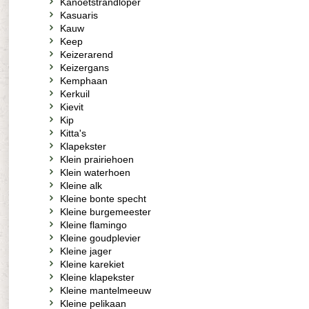
Kanoetstrandloper
Kasuaris
Kauw
Keep
Keizerarend
Keizergans
Kemphaan
Kerkuil
Kievit
Kip
Kitta's
Klapekster
Klein prairiehoen
Klein waterhoen
Kleine alk
Kleine bonte specht
Kleine burgemeester
Kleine flamingo
Kleine goudplevier
Kleine jager
Kleine karekiet
Kleine klapekster
Kleine mantelmeeuw
Kleine pelikaan