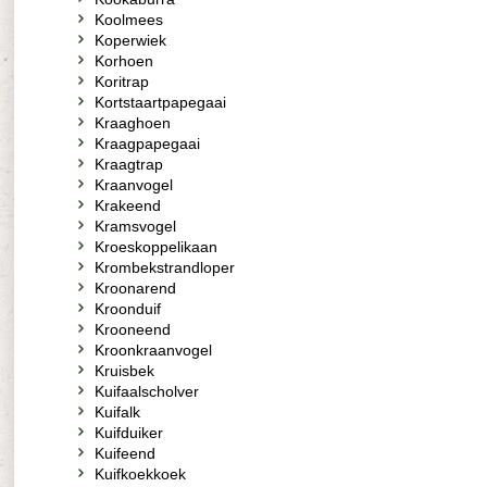
Koolmees
Koperwiek
Korhoen
Koritrap
Kortstaartpapegaai
Kraaghoen
Kraagpapegaai
Kraagtrap
Kraanvogel
Krakeend
Kramsvogel
Kroeskoppelikaan
Krombekstrandloper
Kroonarend
Kroonduif
Krooneend
Kroonkraanvogel
Kruisbek
Kuifaalscholver
Kuifalk
Kuifduiker
Kuifeend
Kuifkoekkoek