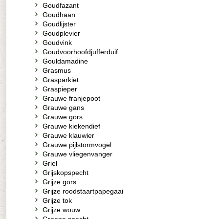
Goudfazant
Goudhaan
Goudlijster
Goudplevier
Goudvink
Goudvoorhoofdjufferduif
Gouldamadine
Grasmus
Grasparkiet
Graspieper
Grauwe franjepoot
Grauwe gans
Grauwe gors
Grauwe kiekendief
Grauwe klauwier
Grauwe pijlstormvogel
Grauwe vliegenvanger
Griel
Grijskopspecht
Grijze gors
Grijze roodstaartpapegaai
Grijze tok
Grijze wouw