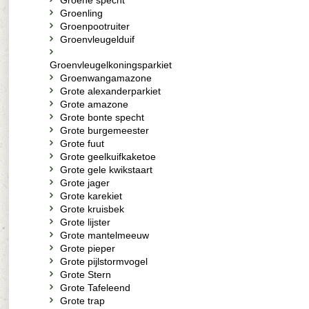
Groene specht
Groenling
Groenpootruiter
Groenvleugelduif
Groenvleugelkoningsparkiet
Groenwangamazone
Grote alexanderparkiet
Grote amazone
Grote bonte specht
Grote burgemeester
Grote fuut
Grote geelkuifkaketoe
Grote gele kwikstaart
Grote jager
Grote karekiet
Grote kruisbek
Grote lijster
Grote mantelmeeuw
Grote pieper
Grote pijlstormvogel
Grote Stern
Grote Tafeleend
Grote trap