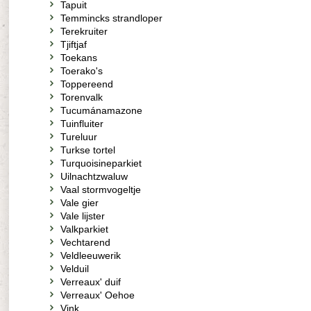
Tapuit
Temmincks strandloper
Terekruiter
Tjiftjaf
Toekans
Toerako's
Toppereend
Torenvalk
Tucumánamazone
Tuinfluiter
Tureluur
Turkse tortel
Turquoisineparkiet
Uilnachtzwaluw
Vaal stormvogeltje
Vale gier
Vale lijster
Valkparkiet
Vechtarend
Veldleeuwerik
Velduil
Verreaux' duif
Verreaux' Oehoe
Vink