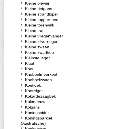
Kleine plevier
Kleine rietgans
Kleine strandloper
Kleine toppereend
Kleine torenvalk
Kleine trap
Kleine vliegenvanger
Kleine zilverreiger
Kleine zwaan
Kleine zwartkop
Kleinste jager
Kluut
Kneu
Knobbelmeerkoet
Knobbelzwaan
Koekoek
Koereiger
Kokardezaagbek
Kokmeeuw
Kolgans
Koningseider
Koningsparkiet
(Australische)
Kookaburra