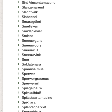
Sint-Vincentamazone
Slangenarend
Slechtvalk
Slobeend
Smaragdlori
Smelleken
Smidsplevier
Smient
Sneeuwgans
Sneeuwgors
Sneeuwuil
Sneeuwvink
Snor
Soldatenara
Spaanse mus
Sperwer
Sperwergrasmus
Sperweruil
Spiegelpauw
Spitskuifduif
Spitsstaartamadine
Spix' ara
Splendidparkiet
Sporenkievit