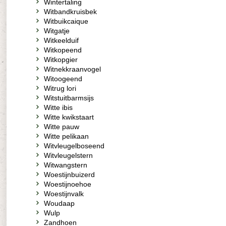
Wintertaling
Witbandkruisbek
Witbuikcaique
Witgatje
Witkeelduif
Witkopeend
Witkopgier
Witnekkraanvogel
Witoogeend
Witrug lori
Witstuitbarmsijs
Witte ibis
Witte kwikstaart
Witte pauw
Witte pelikaan
Witvleugelboseend
Witvleugelstern
Witwangstern
Woestijnbuizerd
Woestijnoehoe
Woestijnvalk
Woudaap
Wulp
Zandhoen