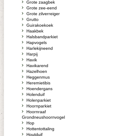
Grote zaagbek
Grote zee-eend
Grote zilverreiger
Grutto
Guirakoekoek
Haakbek
Halsbandparkiet
Hapvogels
Harlekijneend
Harpij
Havik
Havikarend
Hazelhoen
Heggenmus
Heremietibis
Hoendergans
Holenduif
Holenparkiet
Hoornparkiet
Hoornraaf
Grondneushoornvogel
Hop
Hottentottaling
Houtduif