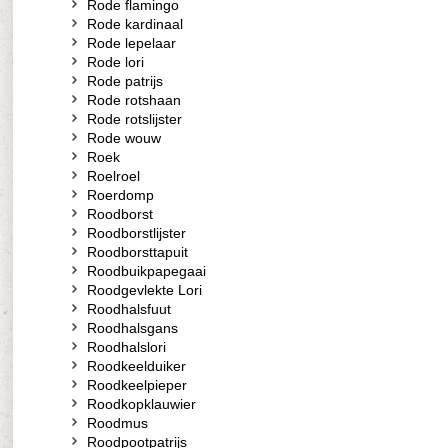
Rode flamingo
Rode kardinaal
Rode lepelaar
Rode lori
Rode patrijs
Rode rotshaan
Rode rotslijster
Rode wouw
Roek
Roelroel
Roerdomp
Roodborst
Roodborstlijster
Roodborsttapuit
Roodbuikpapegaai
Roodgevlekte Lori
Roodhalsfuut
Roodhalsgans
Roodhalslori
Roodkeelduiker
Roodkeelpieper
Roodkopklauwier
Roodmus
Roodpootpatrijs