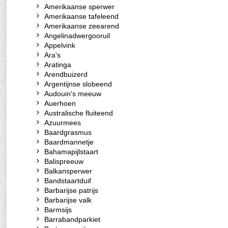
Amerikaanse sperwer
Amerikaanse tafeleend
Amerikaanse zeearend
Angelinadwergooruil
Appelvink
Ara's
Aratinga
Arendbuizerd
Argentijnse slobeend
Audouin's meeuw
Auerhoen
Australische fluiteend
Azuurmees
Baardgrasmus
Baardmannetje
Bahamapijlstaart
Balispreeuw
Balkansperwer
Bandstaartduif
Barbarijse patrijs
Barbarijse valk
Barmsijs
Barrabandparkiet