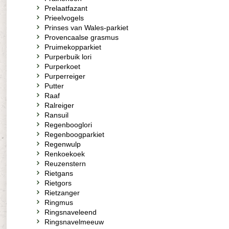
Prelaatfazant
Prieelvogels
Prinses van Wales-parkiet
Provencaalse grasmus
Pruimekopparkiet
Purperbuik lori
Purperkoet
Purperreiger
Putter
Raaf
Ralreiger
Ransuil
Regenbooglori
Regenboogparkiet
Regenwulp
Renkoekoek
Reuzenstern
Rietgans
Rietgors
Rietzanger
Ringmus
Ringsnaveleend
Ringsnavelmeeuw