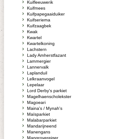
Kuifleeuwerik
Kuifmees
Kuifpapegaaiduiker
Kuifseriema
Kuifzaagbek
Kwak
Kwartel
Kwartelkoning
Lachstern
Lady Amherstfazant
Lammergier
Lannervalk
Laplanduil
Lelkraanvogel
Lepelaar
Lord Derby's parkiet
Magelhaenscholekster
Magoeari
Maina's / Mynah's
Maïsparkiet
Malabarparkiet
Mandarijneend
Manengans
Mangrovereiger