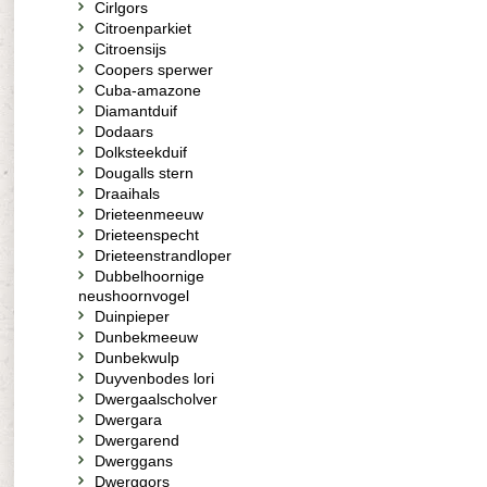
Cirlgors
Citroenparkiet
Citroensijs
Coopers sperwer
Cuba-amazone
Diamantduif
Dodaars
Dolksteekduif
Dougalls stern
Draaihals
Drieteenmeeuw
Drieteenspecht
Drieteenstrandloper
Dubbelhoornige
neushoornvogel
Duinpieper
Dunbekmeeuw
Dunbekwulp
Duyvenbodes lori
Dwergaalscholver
Dwergara
Dwergarend
Dwerggans
Dwerggors