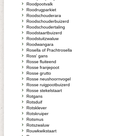
Roodpootvalk
Roodrugparkiet
Roodschouderara
Roodschouderbuizerd
Roodschoudertaling
Roodstaartbuizerd
Roodstuitzwaluw
Roodwangara
Rosella of Prachtrosella
Ross' gans
Rosse fluiteend
Rosse franjepoot
Rosse grutto
Rosse neushoornvogel
Rosse ruigpootbuizerd
Rosse stekelstaart
Rotgans
Rotsduif
Rotsklever
Rotskruiper
Rotsmus
Rotszwaluw
Rouwkwikstaart