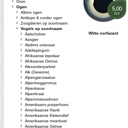
Oren
Ogen
5,00
Albino ogen
eur
Antilope & runder ogen
Zoogdieren op soortnaam
Vogels op soortnaam
Witte oorfazant
Aalscholver
Aasgier
Abdims ooievaar
Adeliepinguïn
Afrikaanse lepelaar
Afrikaanse Oehoe
Alexanderparkiet
Alk (Gewone)
Alpengierzwaluw
Alpenheggenmus
Alpenkauw
Alpenkraai
Alpensneeuwhoen
Amerikaans purperhoen
Amerikaanse Havik
Amerikaanse Kiekendief
Amerikaanse meerkoet
Amerikaanse Oehoe