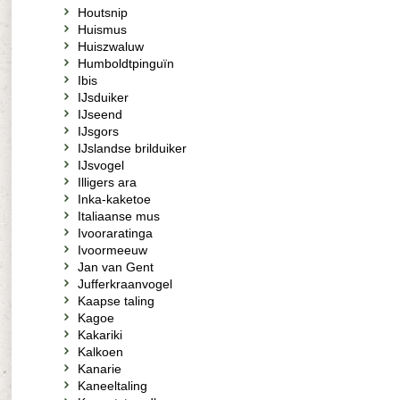
Houtsnip
Huismus
Huiszwaluw
Humboldtpinguïn
Ibis
IJsduiker
IJseend
IJsgors
IJslandse brilduiker
IJsvogel
Illigers ara
Inka-kaketoe
Italiaanse mus
Ivooraratinga
Ivoormeeuw
Jan van Gent
Jufferkraanvogel
Kaapse taling
Kagoe
Kakariki
Kalkoen
Kanarie
Kaneeltaling