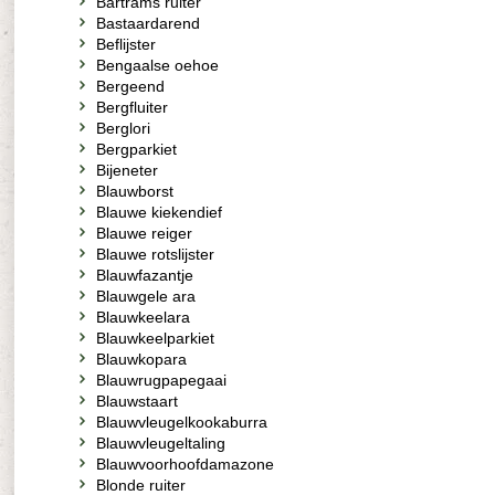
Bartrams ruiter
Bastaardarend
Beflijster
Bengaalse oehoe
Bergeend
Bergfluiter
Berglori
Bergparkiet
Bijeneter
Blauwborst
Blauwe kiekendief
Blauwe reiger
Blauwe rotslijster
Blauwfazantje
Blauwgele ara
Blauwkeelara
Blauwkeelparkiet
Blauwkopara
Blauwrugpapegaai
Blauwstaart
Blauwvleugelkookaburra
Blauwvleugeltaling
Blauwvoorhoofdamazone
Blonde ruiter