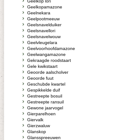
Geelkop lori
Geelkopamazone
Geelnekara
Geelpootmeeuw
Geelsnavelduiker
Geelsnavellori
Geelsnavelwouw
Geelvleugelara
Geelvoorhoofdamazone
Geelwangamazone
Gekraagde roodstaart
Gele kwikstaart
Geoorde aalscholver
Geoorde fuut
Geschubde kwartel
Gespikkelde duif
Gestreepte bosuil
Gestreepte ransuil
Gewone jaarvogel
Gierparelhoen
Giervalk
Gierzwaluw
Glanskop
Glansspreeuwen